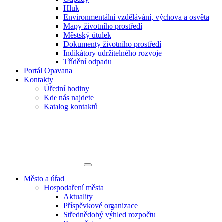
Hluk
Environmentální vzdělávání, výchova a osvěta
Mapy životního prostředí
Městský útulek
Dokumenty životního prostředí
Indikátory udržitelného rozvoje
Třídění odpadu
Portál Opavana
Kontakty
Úřední hodiny
Kde nás najdete
Katalog kontaktů
Město a úřad
Hospodaření města
Aktuality
Příspěvkové organizace
Střednědobý výhled rozpočtu