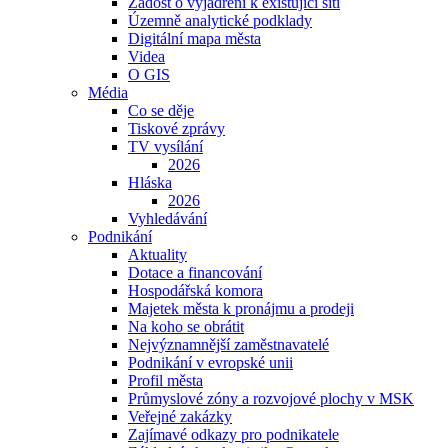
Žádost o vyjádření k existující síti
Územně analytické podklady
Digitální mapa města
Videa
O GIS
Média
Co se děje
Tiskové zprávy
TV vysílání
2026
Hláska
2026
Vyhledávání
Podnikání
Aktuality
Dotace a financování
Hospodářská komora
Majetek města k pronájmu a prodeji
Na koho se obrátit
Nejvýznamnější zaměstnavatelé
Podnikání v evropské unii
Profil města
Průmyslové zóny a rozvojové plochy v MSK
Veřejné zakázky
Zajímavé odkazy pro podnikatele