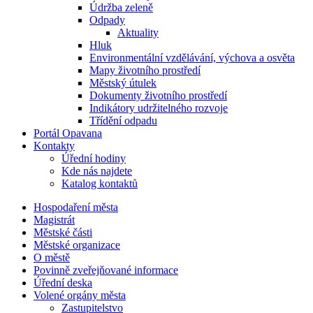
Údržba zeleně
Odpady
Aktuality
Hluk
Environmentální vzdělávání, výchova a osvěta
Mapy životního prostředí
Městský útulek
Dokumenty životního prostředí
Indikátory udržitelného rozvoje
Třídění odpadu
Portál Opavana
Kontakty
Úřední hodiny
Kde nás najdete
Katalog kontaktů
Hospodaření města
Magistrát
Městské části
Městské organizace
O městě
Povinně zveřejňované informace
Úřední deska
Volené orgány města
Zastupitelstvo