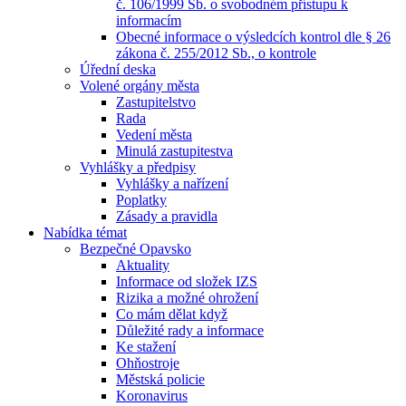
č. 106/1999 Sb. o svobodném přístupu k
informacím
Obecné informace o výsledcích kontrol dle § 26
zákona č. 255/2012 Sb., o kontrole
Úřední deska
Volené orgány města
Zastupitelstvo
Rada
Vedení města
Minulá zastupitestva
Vyhlášky a předpisy
Vyhlášky a nařízení
Poplatky
Zásady a pravidla
Nabídka témat
Bezpečné Opavsko
Aktuality
Informace od složek IZS
Rizika a možné ohrožení
Co mám dělat když
Důležité rady a informace
Ke stažení
Ohňostroje
Městská policie
Koronavirus