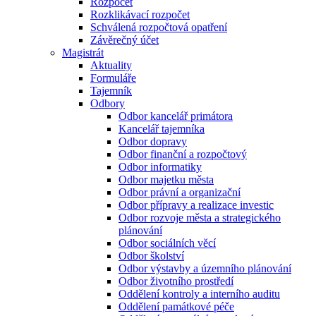
Rozpočet
Rozklikávací rozpočet
Schválená rozpočtová opatření
Závěrečný účet
Magistrát
Aktuality
Formuláře
Tajemník
Odbory
Odbor kancelář primátora
Kancelář tajemníka
Odbor dopravy
Odbor finanční a rozpočtový
Odbor informatiky
Odbor majetku města
Odbor právní a organizační
Odbor přípravy a realizace investic
Odbor rozvoje města a strategického
plánování
Odbor sociálních věcí
Odbor školství
Odbor výstavby a územního plánování
Odbor životního prostředí
Oddělení kontroly a interního auditu
Oddělení památkové péče