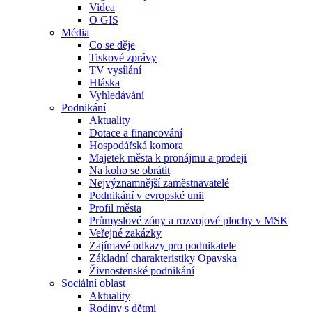
Videa
O GIS
Média
Co se děje
Tiskové zprávy
TV vysílání
Hláska
Vyhledávání
Podnikání
Aktuality
Dotace a financování
Hospodářská komora
Majetek města k pronájmu a prodeji
Na koho se obrátit
Nejvýznamnější zaměstnavatelé
Podnikání v evropské unii
Profil města
Průmyslové zóny a rozvojové plochy v MSK
Veřejné zakázky
Zajímavé odkazy pro podnikatele
Základní charakteristiky Opavska
Živnostenské podnikání
Sociální oblast
Aktuality
Rodiny s dětmi