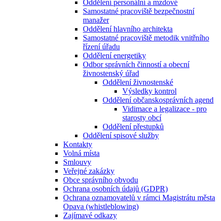
Oddělení personální a mzdové
Samostatné pracoviště bezpečnostní
manažer
Oddělení hlavního architekta
Samostatné pracoviště metodik vnitřního
řízení úřadu
Oddělení energetiky
Odbor správních činností a obecní
živnostenský úřad
Oddělení živnostenské
Výsledky kontrol
Oddělení občanskosprávních agend
Vidimace a legalizace - pro
starosty obcí
Oddělení přestupků
Oddělení spisové služby
Kontakty
Volná místa
Smlouvy
Veřejné zakázky
Obce správního obvodu
Ochrana osobních údajů (GDPR)
Ochrana oznamovatelů v rámci Magistrátu města
Opava (whistleblowing)
Zajímavé odkazy