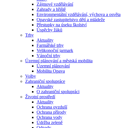
Zájmové vzdělávání
Zahrady a hřiště
Environmentální vzdělávání, výchova a osvěta
Opavské zastupitelstvo dětí a mládeže
Přestupky na úseku školství
Úspěchy žáků
Trhy
Aktuality
Farmářské trhy
Velikonoční jarmark
Vánoční trhy
Územní plánování a městská mobilita
Územní plánování
Mobilita Opava
Volby
Zahraniční spolupráce
Aktuality
O zahraniční spolupráci
Životní prostředí
Aktuality
Ochrana ovzduší
Ochrana přírody
Ochrana vody
Údržba zeleně
Odpady