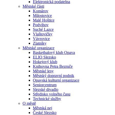
Elektronická podatelna
Městské části
Komárov
Milostovice
Malé Hoštice
Podvihov
Suché Lazce
Vlaštovičky
Vávrovice
Zlatníky
Městské organizace
Basketbalový klub Opava
ELIO Slezsko
Hokejový klub
Knihovna Petra Bezruče
Městské lesy
Městský dopravní podnik
Opavská kulturní organizace
Seniorcentrum
Slezské divadlo
Středisko volného času
Technické služby
O městě
Městská nej
České Slezsko