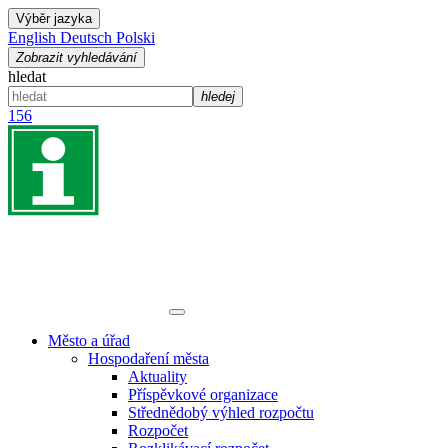
Výběr jazyka
English
Deutsch
Polski
Zobrazit vyhledávání
hledat
hledej
156
Město a úřad
Hospodaření města
Aktuality
Příspěvkové organizace
Střednědobý výhled rozpočtu
Rozpočet