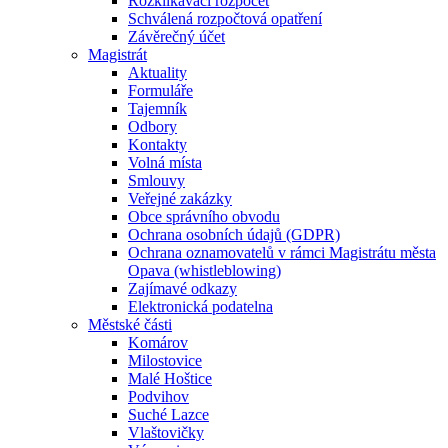
Rozklikávací rozpočet
Schválená rozpočtová opatření
Závěrečný účet
Magistrát
Aktuality
Formuláře
Tajemník
Odbory
Kontakty
Volná místa
Smlouvy
Veřejné zakázky
Obce správního obvodu
Ochrana osobních údajů (GDPR)
Ochrana oznamovatelů v rámci Magistrátu města
Opava (whistleblowing)
Zajímavé odkazy
Elektronická podatelna
Městské části
Komárov
Milostovice
Malé Hoštice
Podvihov
Suché Lazce
Vlaštovičky