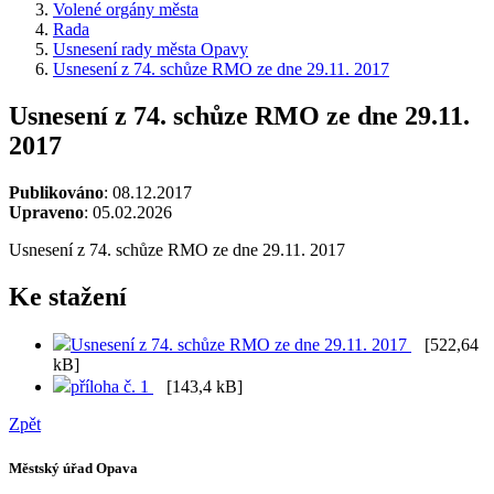
Volené orgány města
Rada
Usnesení rady města Opavy
Usnesení z 74. schůze RMO ze dne 29.11. 2017
Usnesení z 74. schůze RMO ze dne 29.11.
2017
Publikováno
: 08.12.2017
Upraveno
: 05.02.2026
Usnesení z 74. schůze RMO ze dne 29.11. 2017
Ke stažení
Usnesení z 74. schůze RMO ze dne 29.11. 2017
[522,64
kB]
příloha č. 1
[143,4 kB]
Zpět
Městský úřad Opava