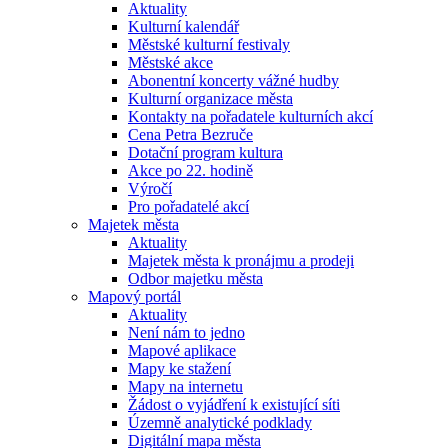
Aktuality
Kulturní kalendář
Městské kulturní festivaly
Městské akce
Abonentní koncerty vážné hudby
Kulturní organizace města
Kontakty na pořadatele kulturních akcí
Cena Petra Bezruče
Dotační program kultura
Akce po 22. hodině
Výročí
Pro pořadatelé akcí
Majetek města
Aktuality
Majetek města k pronájmu a prodeji
Odbor majetku města
Mapový portál
Aktuality
Není nám to jedno
Mapové aplikace
Mapy ke stažení
Mapy na internetu
Žádost o vyjádření k existující síti
Územně analytické podklady
Digitální mapa města