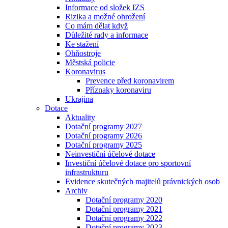
Informace od složek IZS
Rizika a možné ohrožení
Co mám dělat když
Důležité rady a informace
Ke stažení
Ohňostroje
Městská policie
Koronavirus
Prevence před koronavirem
Příznaky koronaviru
Ukrajina
Dotace
Aktuality
Dotační programy 2027
Dotační programy 2026
Dotační programy 2025
Neinvestiční účelové dotace
Investiční účelové dotace pro sportovní
infrastrukturu
Evidence skutečných majitelů právnických osob
Archiv
Dotační programy 2020
Dotační programy 2021
Dotační programy 2022
Dotační programy 2023