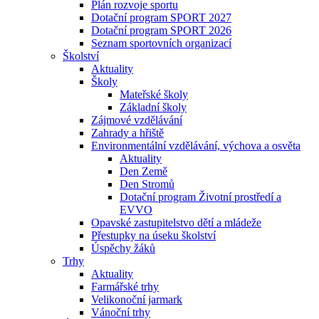
Plán rozvoje sportu
Dotační program SPORT 2027
Dotační program SPORT 2026
Seznam sportovních organizací
Školství
Aktuality
Školy
Mateřské školy
Základní školy
Zájmové vzdělávání
Zahrady a hřiště
Environmentální vzdělávání, výchova a osvěta
Aktuality
Den Země
Den Stromů
Dotační program Životní prostředí a
EVVO
Opavské zastupitelstvo dětí a mládeže
Přestupky na úseku školství
Úspěchy žáků
Trhy
Aktuality
Farmářské trhy
Velikonoční jarmark
Vánoční trhy