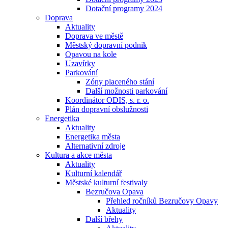
Dotační programy 2024
Doprava
Aktuality
Doprava ve městě
Městský dopravní podnik
Opavou na kole
Uzavírky
Parkování
Zóny placeného stání
Další možnosti parkování
Koordinátor ODIS, s. r. o.
Plán dopravní obslužnosti
Energetika
Aktuality
Energetika města
Alternativní zdroje
Kultura a akce města
Aktuality
Kulturní kalendář
Městské kulturní festivaly
Bezručova Opava
Přehled ročníků Bezručovy Opavy
Aktuality
Další břehy