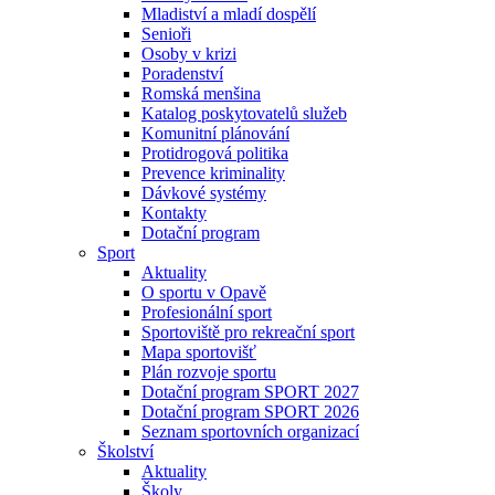
Mladiství a mladí dospělí
Senioři
Osoby v krizi
Poradenství
Romská menšina
Katalog poskytovatelů služeb
Komunitní plánování
Protidrogová politika
Prevence kriminality
Dávkové systémy
Kontakty
Dotační program
Sport
Aktuality
O sportu v Opavě
Profesionální sport
Sportoviště pro rekreační sport
Mapa sportovišť
Plán rozvoje sportu
Dotační program SPORT 2027
Dotační program SPORT 2026
Seznam sportovních organizací
Školství
Aktuality
Školy