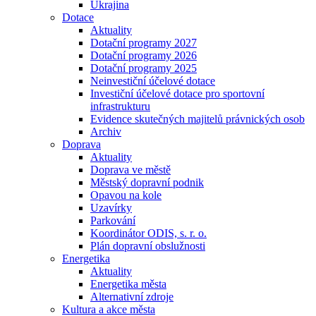
Ukrajina
Dotace
Aktuality
Dotační programy 2027
Dotační programy 2026
Dotační programy 2025
Neinvestiční účelové dotace
Investiční účelové dotace pro sportovní
infrastrukturu
Evidence skutečných majitelů právnických osob
Archiv
Doprava
Aktuality
Doprava ve městě
Městský dopravní podnik
Opavou na kole
Uzavírky
Parkování
Koordinátor ODIS, s. r. o.
Plán dopravní obslužnosti
Energetika
Aktuality
Energetika města
Alternativní zdroje
Kultura a akce města