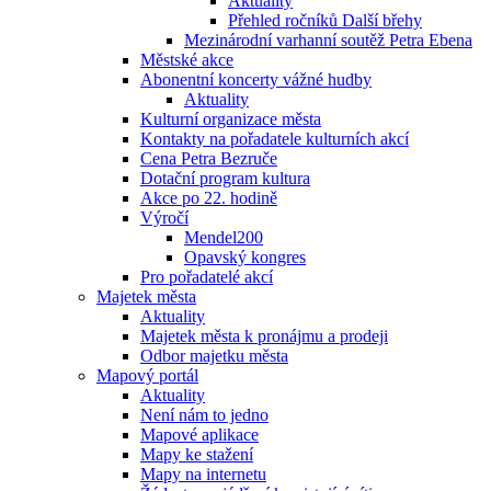
Aktuality
Přehled ročníků Další břehy
Mezinárodní varhanní soutěž Petra Ebena
Městské akce
Abonentní koncerty vážné hudby
Aktuality
Kulturní organizace města
Kontakty na pořadatele kulturních akcí
Cena Petra Bezruče
Dotační program kultura
Akce po 22. hodině
Výročí
Mendel200
Opavský kongres
Pro pořadatelé akcí
Majetek města
Aktuality
Majetek města k pronájmu a prodeji
Odbor majetku města
Mapový portál
Aktuality
Není nám to jedno
Mapové aplikace
Mapy ke stažení
Mapy na internetu