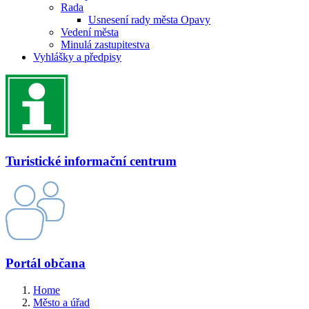
Rada
Usnesení rady města Opavy
Vedení města
Minulá zastupitestva
Vyhlášky a předpisy
Turistické informační centrum
Portál občana
Home
Město a úřad