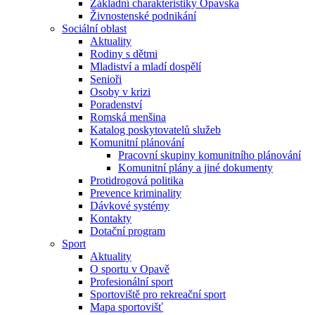
Základní charakteristiky Opavska
Živnostenské podnikání
Sociální oblast
Aktuality
Rodiny s dětmi
Mladiství a mladí dospělí
Senioři
Osoby v krizi
Poradenství
Romská menšina
Katalog poskytovatelů služeb
Komunitní plánování
Pracovní skupiny komunitního plánování
Komunitní plány a jiné dokumenty
Protidrogová politika
Prevence kriminality
Dávkové systémy
Kontakty
Dotační program
Sport
Aktuality
O sportu v Opavě
Profesionální sport
Sportoviště pro rekreační sport
Mapa sportovišť