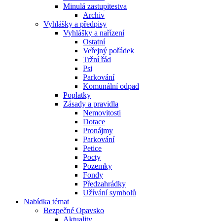
Minulá zastupitestva
Archiv
Vyhlášky a předpisy
Vyhlášky a nařízení
Ostatní
Veřejný pořádek
Tržní řád
Psi
Parkování
Komunální odpad
Poplatky
Zásady a pravidla
Nemovitosti
Dotace
Pronájmy
Parkování
Petice
Pocty
Pozemky
Fondy
Předzahrádky
Užívání symbolů
Nabídka témat
Bezpečné Opavsko
Aktuality