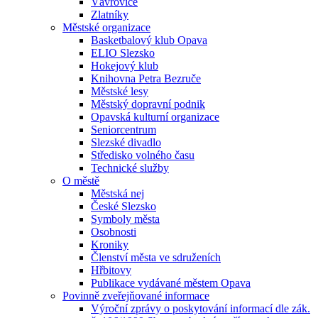
Vávrovice
Zlatníky
Městské organizace
Basketbalový klub Opava
ELIO Slezsko
Hokejový klub
Knihovna Petra Bezruče
Městské lesy
Městský dopravní podnik
Opavská kulturní organizace
Seniorcentrum
Slezské divadlo
Středisko volného času
Technické služby
O městě
Městská nej
České Slezsko
Symboly města
Osobnosti
Kroniky
Členství města ve sdruženích
Hřbitovy
Publikace vydávané městem Opava
Povinně zveřejňované informace
Výroční zprávy o poskytování informací dle zák.