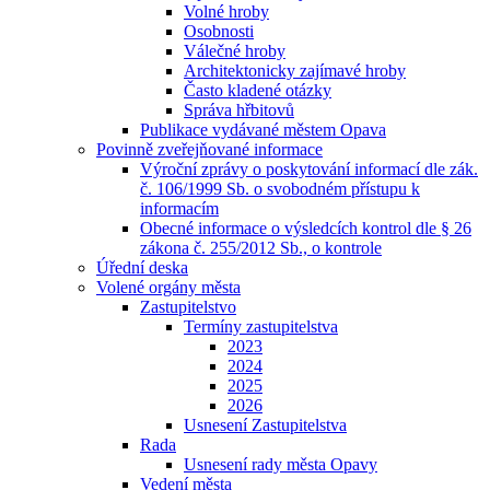
Volné hroby
Osobnosti
Válečné hroby
Architektonicky zajímavé hroby
Často kladené otázky
Správa hřbitovů
Publikace vydávané městem Opava
Povinně zveřejňované informace
Výroční zprávy o poskytování informací dle zák.
č. 106/1999 Sb. o svobodném přístupu k
informacím
Obecné informace o výsledcích kontrol dle § 26
zákona č. 255/2012 Sb., o kontrole
Úřední deska
Volené orgány města
Zastupitelstvo
Termíny zastupitelstva
2023
2024
2025
2026
Usnesení Zastupitelstva
Rada
Usnesení rady města Opavy
Vedení města