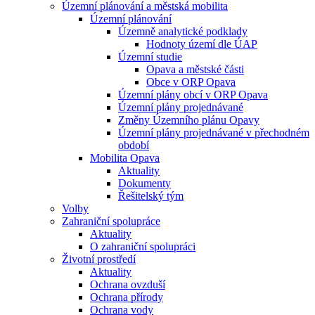
Územní plánování a městská mobilita
Územní plánování
Územně analytické podklady
Hodnoty území dle ÚAP
Územní studie
Opava a městské části
Obce v ORP Opava
Územní plány obcí v ORP Opava
Územní plány projednávané
Změny Územního plánu Opavy
Územní plány projednávané v přechodném
období
Mobilita Opava
Aktuality
Dokumenty
Řešitelský tým
Volby
Zahraniční spolupráce
Aktuality
O zahraniční spolupráci
Životní prostředí
Aktuality
Ochrana ovzduší
Ochrana přírody
Ochrana vody