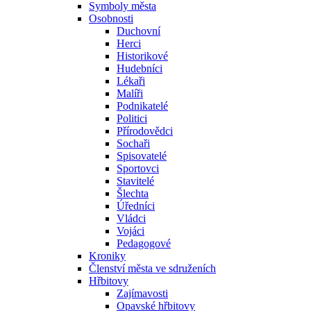
Symboly města
Osobnosti
Duchovní
Herci
Historikové
Hudebníci
Lékaři
Malíři
Podnikatelé
Politici
Přírodovědci
Sochaři
Spisovatelé
Sportovci
Stavitelé
Šlechta
Úředníci
Vládci
Vojáci
Pedagogové
Kroniky
Členství města ve sdruženích
Hřbitovy
Zajímavosti
Opavské hřbitovy