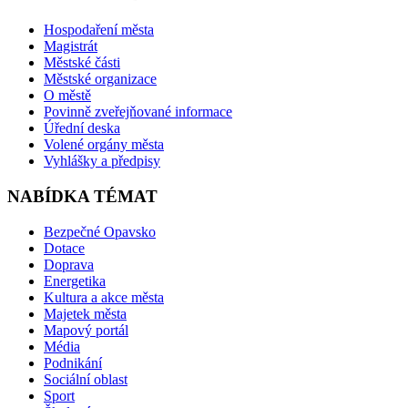
Hospodaření města
Magistrát
Městské části
Městské organizace
O městě
Povinně zveřejňované informace
Úřední deska
Volené orgány města
Vyhlášky a předpisy
NABÍDKA TÉMAT
Bezpečné Opavsko
Dotace
Doprava
Energetika
Kultura a akce města
Majetek města
Mapový portál
Média
Podnikání
Sociální oblast
Sport