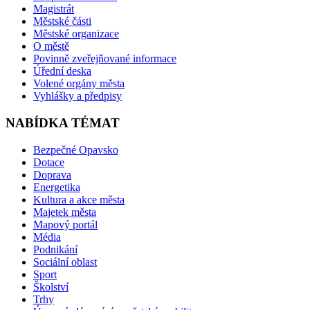
Magistrát
Městské části
Městské organizace
O městě
Povinně zveřejňované informace
Úřední deska
Volené orgány města
Vyhlášky a předpisy
NABÍDKA TÉMAT
Bezpečné Opavsko
Dotace
Doprava
Energetika
Kultura a akce města
Majetek města
Mapový portál
Média
Podnikání
Sociální oblast
Sport
Školství
Trhy