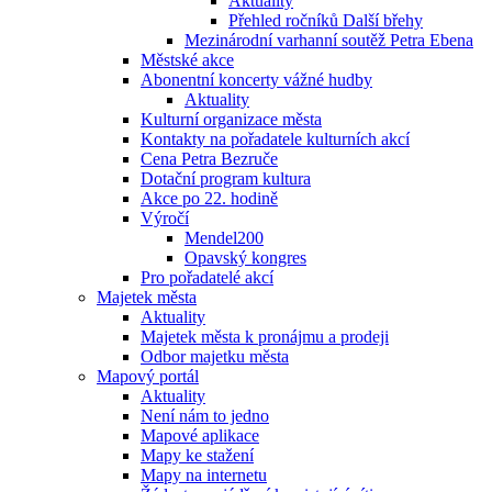
Aktuality
Přehled ročníků Další břehy
Mezinárodní varhanní soutěž Petra Ebena
Městské akce
Abonentní koncerty vážné hudby
Aktuality
Kulturní organizace města
Kontakty na pořadatele kulturních akcí
Cena Petra Bezruče
Dotační program kultura
Akce po 22. hodině
Výročí
Mendel200
Opavský kongres
Pro pořadatelé akcí
Majetek města
Aktuality
Majetek města k pronájmu a prodeji
Odbor majetku města
Mapový portál
Aktuality
Není nám to jedno
Mapové aplikace
Mapy ke stažení
Mapy na internetu