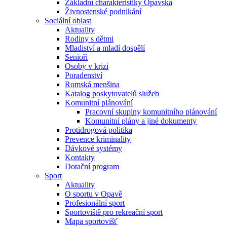
Základní charakteristiky Opavska
Živnostenské podnikání
Sociální oblast
Aktuality
Rodiny s dětmi
Mladiství a mladí dospělí
Senioři
Osoby v krizi
Poradenství
Romská menšina
Katalog poskytovatelů služeb
Komunitní plánování
Pracovní skupiny komunitního plánování
Komunitní plány a jiné dokumenty
Protidrogová politika
Prevence kriminality
Dávkové systémy
Kontakty
Dotační program
Sport
Aktuality
O sportu v Opavě
Profesionální sport
Sportoviště pro rekreační sport
Mapa sportovišť