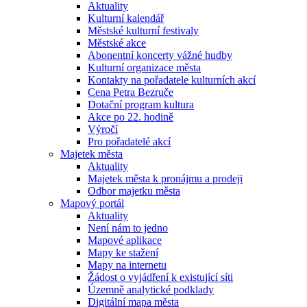
Aktuality
Kulturní kalendář
Městské kulturní festivaly
Městské akce
Abonentní koncerty vážné hudby
Kulturní organizace města
Kontakty na pořadatele kulturních akcí
Cena Petra Bezruče
Dotační program kultura
Akce po 22. hodině
Výročí
Pro pořadatelé akcí
Majetek města
Aktuality
Majetek města k pronájmu a prodeji
Odbor majetku města
Mapový portál
Aktuality
Není nám to jedno
Mapové aplikace
Mapy ke stažení
Mapy na internetu
Žádost o vyjádření k existující síti
Územně analytické podklady
Digitální mapa města