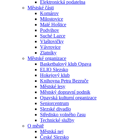
Elektronická podatelna
Městské části
Komárov
Milostovice
Malé Hoštice
Podvihov
Suché Lazce
Vlaštovičky
Vávrovice
Zlatníky
Městské organizace
Basketbalový klub Opava
ELIO Slezsko
Hokejový klub
Knihovna Petra Bezruče
Městské lesy
Městský dopravní podnik
Opavská kulturní organizace
Seniorcentrum
Slezské divadlo
Středisko volného času
Technické služby
O městě
Městská nej
České Slezsko