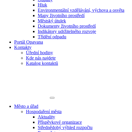
Hluk
Environmentální vzdělávání, výchova a osvěta
Mapy životního prostředí
Městský útulek
Dokumenty životního prostředí
Indikátory udržitelného rozvoje
Třídění odpadu
Portál Opavana
Kontakty
Úřední hodiny
Kde nás najdete
Katalog kontaktů
Město a úřad
Hospodaření města
Aktuality
Příspěvkové organizace
Střednědobý výhled rozpočtu