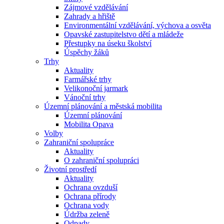
Zájmové vzdělávání
Zahrady a hřiště
Environmentální vzdělávání, výchova a osvěta
Opavské zastupitelstvo dětí a mládeže
Přestupky na úseku školství
Úspěchy žáků
Trhy
Aktuality
Farmářské trhy
Velikonoční jarmark
Vánoční trhy
Územní plánování a městská mobilita
Územní plánování
Mobilita Opava
Volby
Zahraniční spolupráce
Aktuality
O zahraniční spolupráci
Životní prostředí
Aktuality
Ochrana ovzduší
Ochrana přírody
Ochrana vody
Údržba zeleně
Odpady