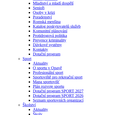
Mladiství a mladí dospělí
Senioři
Osoby v krizi
Poradenství
Romská menšina
Katalog poskytovatelů služeb
Komunitní plánování
Protidrogová politika
Prevence kriminality
Dávkové systémy
Kontakty
Dotační program
Sport
Aktuality
O sportu v Opavě
Profesionální sport
Sportoviště pro rekreační sport
Mapa sportovišť
Plán rozvoje sportu
Dotační program SPORT 2027
Dotační program SPORT 2026
Seznam sportovních organizací
Školství
Aktuality
Školy