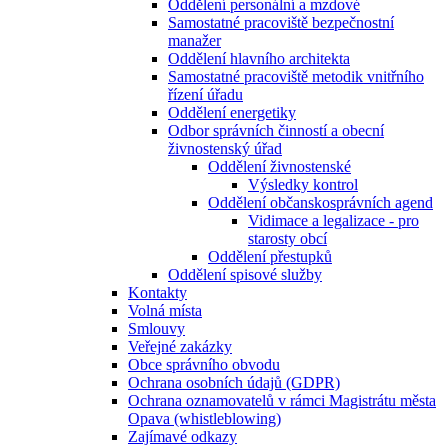
Oddělení personální a mzdové
Samostatné pracoviště bezpečnostní
manažer
Oddělení hlavního architekta
Samostatné pracoviště metodik vnitřního
řízení úřadu
Oddělení energetiky
Odbor správních činností a obecní
živnostenský úřad
Oddělení živnostenské
Výsledky kontrol
Oddělení občanskosprávních agend
Vidimace a legalizace - pro
starosty obcí
Oddělení přestupků
Oddělení spisové služby
Kontakty
Volná místa
Smlouvy
Veřejné zakázky
Obce správního obvodu
Ochrana osobních údajů (GDPR)
Ochrana oznamovatelů v rámci Magistrátu města
Opava (whistleblowing)
Zajímavé odkazy