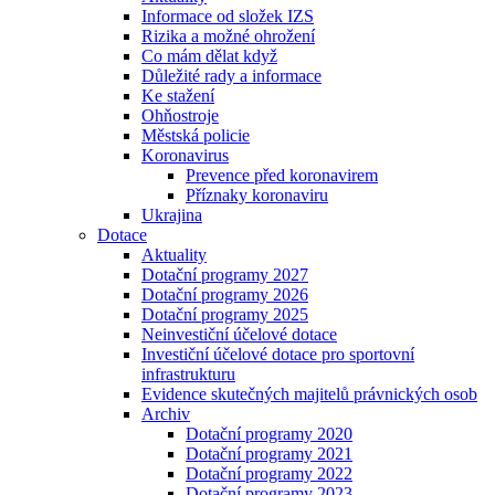
Informace od složek IZS
Rizika a možné ohrožení
Co mám dělat když
Důležité rady a informace
Ke stažení
Ohňostroje
Městská policie
Koronavirus
Prevence před koronavirem
Příznaky koronaviru
Ukrajina
Dotace
Aktuality
Dotační programy 2027
Dotační programy 2026
Dotační programy 2025
Neinvestiční účelové dotace
Investiční účelové dotace pro sportovní
infrastrukturu
Evidence skutečných majitelů právnických osob
Archiv
Dotační programy 2020
Dotační programy 2021
Dotační programy 2022
Dotační programy 2023