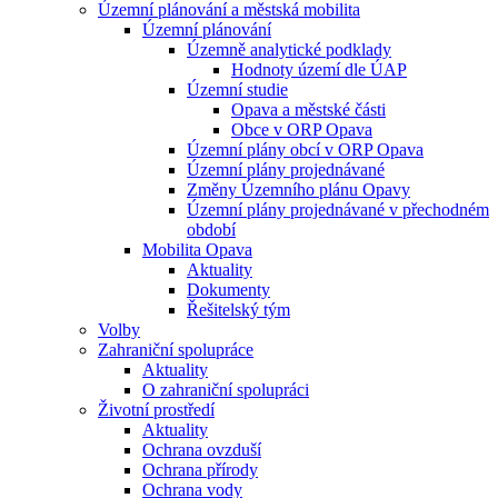
Územní plánování a městská mobilita
Územní plánování
Územně analytické podklady
Hodnoty území dle ÚAP
Územní studie
Opava a městské části
Obce v ORP Opava
Územní plány obcí v ORP Opava
Územní plány projednávané
Změny Územního plánu Opavy
Územní plány projednávané v přechodném
období
Mobilita Opava
Aktuality
Dokumenty
Řešitelský tým
Volby
Zahraniční spolupráce
Aktuality
O zahraniční spolupráci
Životní prostředí
Aktuality
Ochrana ovzduší
Ochrana přírody
Ochrana vody