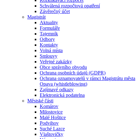
Rozklikávací rozpočet
Schválená rozpočtová opatření
Závěrečný účet
Magistrát
Aktuality
Formuláře
Tajemník
Odbory
Kontakty
Volná místa
Smlouvy
Veřejné zakázky
Obce správního obvodu
Ochrana osobních údajů (GDPR)
Ochrana oznamovatelů v rámci Magistrátu města
Opava (whistleblowing)
Zajímavé odkazy
Elektronická podatelna
Městské části
Komárov
Milostovice
Malé Hoštice
Podvihov
Suché Lazce
Vlaštovičky