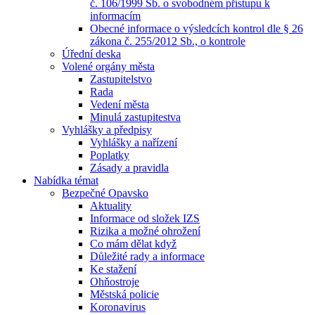
č. 106/1999 Sb. o svobodném přístupu k
informacím
Obecné informace o výsledcích kontrol dle § 26
zákona č. 255/2012 Sb., o kontrole
Úřední deska
Volené orgány města
Zastupitelstvo
Rada
Vedení města
Minulá zastupitestva
Vyhlášky a předpisy
Vyhlášky a nařízení
Poplatky
Zásady a pravidla
Nabídka témat
Bezpečné Opavsko
Aktuality
Informace od složek IZS
Rizika a možné ohrožení
Co mám dělat když
Důležité rady a informace
Ke stažení
Ohňostroje
Městská policie
Koronavirus