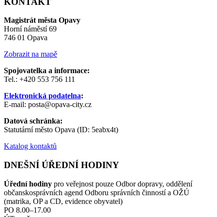
KONTAKT
Magistrát města Opavy
Horní náměstí 69
746 01 Opava
Zobrazit na mapě
Spojovatelka a informace:
Tel.: +420 553 756 111
Elektronická podatelna
:
E-mail: posta@opava-city.cz
Datová schránka:
Statutární město Opava (ID: 5eabx4t)
Katalog kontaktů
DNEŠNÍ ÚŘEDNÍ HODINY
Úřední hodiny
pro veřejnost pouze Odbor dopravy, oddělení
občanskosprávních agend Odboru správních činností a OŽÚ
(matrika, OP a CD, evidence obyvatel)
PO 8.00–17.00