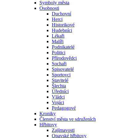
Symboly města
Osobnosti
Duchovní
Herci
Historikové
Hudebníci
Lékaři
Malíři
Podnikatelé
Politici
Přírodovědci
Sochaři
Spisovatelé
Sportovci
Stavitelé
Šlechta
Úředníci
Vládci
Vojáci
Pedagogové
Kroniky
Členství města ve sdruženích
Hřbitovy
Zajímavosti
Opavské hřbitovy