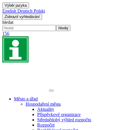
Výběr jazyka
English
Deutsch
Polski
Zobrazit vyhledávání
hledat
hledej
156
Město a úřad
Hospodaření města
Aktuality
Příspěvkové organizace
Střednědobý výhled rozpočtu
Rozpočet