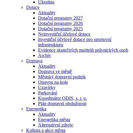
Ukrajina
Dotace
Aktuality
Dotační programy 2027
Dotační programy 2026
Dotační programy 2025
Neinvestiční účelové dotace
Investiční účelové dotace pro sportovní
infrastrukturu
Evidence skutečných majitelů právnických osob
Archiv
Doprava
Aktuality
Doprava ve městě
Městský dopravní podnik
Opavou na kole
Uzavírky
Parkování
Koordinátor ODIS, s. r. o.
Plán dopravní obslužnosti
Energetika
Aktuality
Energetika města
Alternativní zdroje
Kultura a akce města