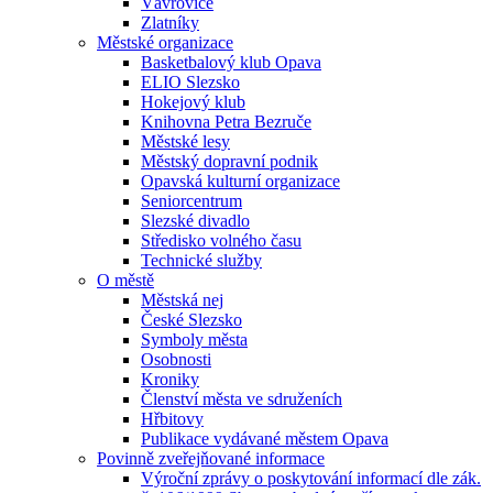
Vávrovice
Zlatníky
Městské organizace
Basketbalový klub Opava
ELIO Slezsko
Hokejový klub
Knihovna Petra Bezruče
Městské lesy
Městský dopravní podnik
Opavská kulturní organizace
Seniorcentrum
Slezské divadlo
Středisko volného času
Technické služby
O městě
Městská nej
České Slezsko
Symboly města
Osobnosti
Kroniky
Členství města ve sdruženích
Hřbitovy
Publikace vydávané městem Opava
Povinně zveřejňované informace
Výroční zprávy o poskytování informací dle zák.