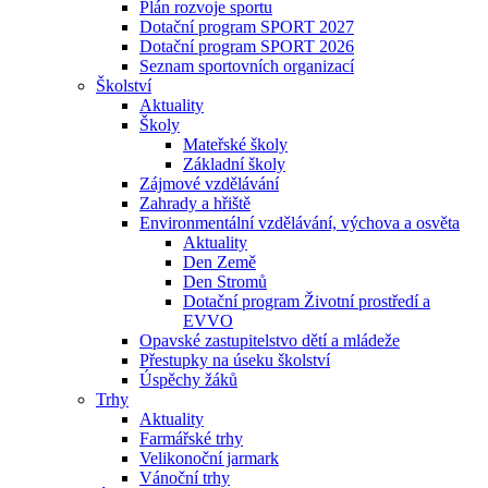
Plán rozvoje sportu
Dotační program SPORT 2027
Dotační program SPORT 2026
Seznam sportovních organizací
Školství
Aktuality
Školy
Mateřské školy
Základní školy
Zájmové vzdělávání
Zahrady a hřiště
Environmentální vzdělávání, výchova a osvěta
Aktuality
Den Země
Den Stromů
Dotační program Životní prostředí a
EVVO
Opavské zastupitelstvo dětí a mládeže
Přestupky na úseku školství
Úspěchy žáků
Trhy
Aktuality
Farmářské trhy
Velikonoční jarmark
Vánoční trhy