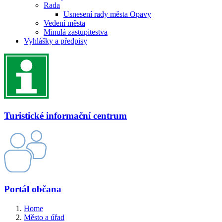
Rada
Usnesení rady města Opavy
Vedení města
Minulá zastupitestva
Vyhlášky a předpisy
Turistické informační centrum
Portál občana
Home
Město a úřad