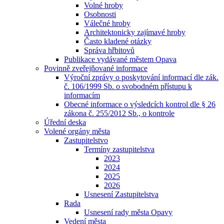
Volné hroby
Osobnosti
Válečné hroby
Architektonicky zajímavé hroby
Často kladené otázky
Správa hřbitovů
Publikace vydávané městem Opava
Povinně zveřejňované informace
Výroční zprávy o poskytování informací dle zák.
č. 106/1999 Sb. o svobodném přístupu k
informacím
Obecné informace o výsledcích kontrol dle § 26
zákona č. 255/2012 Sb., o kontrole
Úřední deska
Volené orgány města
Zastupitelstvo
Termíny zastupitelstva
2023
2024
2025
2026
Usnesení Zastupitelstva
Rada
Usnesení rady města Opavy
Vedení města