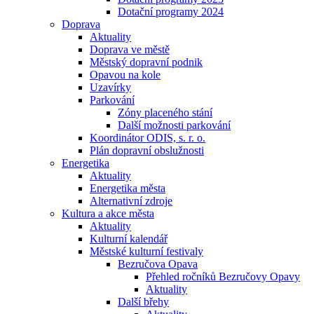
Dotační programy 2024
Doprava
Aktuality
Doprava ve městě
Městský dopravní podnik
Opavou na kole
Uzavírky
Parkování
Zóny placeného stání
Další možnosti parkování
Koordinátor ODIS, s. r. o.
Plán dopravní obslužnosti
Energetika
Aktuality
Energetika města
Alternativní zdroje
Kultura a akce města
Aktuality
Kulturní kalendář
Městské kulturní festivaly
Bezručova Opava
Přehled ročníků Bezručovy Opavy
Aktuality
Další břehy