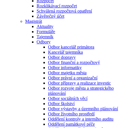
Rozpočet
Rozklikávací rozpočet
Schválená rozpočtová opatření
Závěrečný účet
Magistrát
Aktuality
Formuláře
Tajemník
Odbory
Odbor kancelář primátora
Kancelář tajemníka
Odbor dopravy
Odbor finanční a rozpočtový
Odbor informatiky
Odbor majetku města
Odbor právní a organizační
Odbor přípravy a realizace investic
Odbor rozvoje města a strategického
plánování
Odbor sociálních věcí
Odbor školství
Odbor výstavby a územního plánování
Odbor životního prostředí
Oddělení kontroly a interního auditu
Oddělení památkové péče