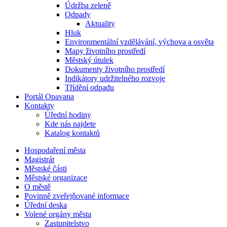
Údržba zeleně
Odpady
Aktuality
Hluk
Environmentální vzdělávání, výchova a osvěta
Mapy životního prostředí
Městský útulek
Dokumenty životního prostředí
Indikátory udržitelného rozvoje
Třídění odpadu
Portál Opavana
Kontakty
Úřední hodiny
Kde nás najdete
Katalog kontaktů
Hospodaření města
Magistrát
Městské části
Městské organizace
O městě
Povinně zveřejňované informace
Úřední deska
Volené orgány města
Zastupitelstvo