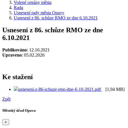
Volené orgány města
Rada
Usnesení rady města Opavy
Usnesení z 86. schůze RMO ze dne 6.10.2021
Usnesení z 86. schůze RMO ze dne
6.10.2021
Publikováno
: 12.10.2021
Upraveno
: 05.02.2026
Ke stažení
usneseni-z-86-schuze-rmo-dne-6-10-2021.pdf
[1,94 MB]
Zpět
Městský úřad Opava
×