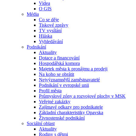
Videa
O GIS
Média
Co se děje
Tiskové zprávy
TV vysílání
Hláska
Vyhledávání
Podnikání
Aktuality
Dotace a financování
Hospodářská komora
Majetek města k pronájmu a prodeji
Na koho se obrátit
Nejvýznamnější zaměstnavatelé
Podnikání v evropské unii
Profil města
Průmyslové zóny a rozvojové plochy v MSK
Veřejné zakázky
Zajímavé odkazy pro podnikatele
Základní charakteristiky Opavska
Živnostenské podnikání
Sociální oblast
Aktuality
Rodiny s dětmi