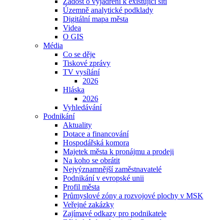
Žádost o vyjádření k existující síti
Územně analytické podklady
Digitální mapa města
Videa
O GIS
Média
Co se děje
Tiskové zprávy
TV vysílání
2026
Hláska
2026
Vyhledávání
Podnikání
Aktuality
Dotace a financování
Hospodářská komora
Majetek města k pronájmu a prodeji
Na koho se obrátit
Nejvýznamnější zaměstnavatelé
Podnikání v evropské unii
Profil města
Průmyslové zóny a rozvojové plochy v MSK
Veřejné zakázky
Zajímavé odkazy pro podnikatele