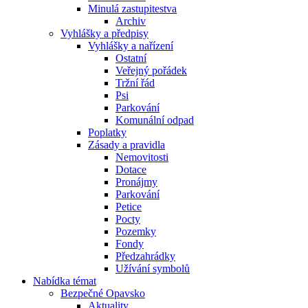
Minulá zastupitestva
Archiv
Vyhlášky a předpisy
Vyhlášky a nařízení
Ostatní
Veřejný pořádek
Tržní řád
Psi
Parkování
Komunální odpad
Poplatky
Zásady a pravidla
Nemovitosti
Dotace
Pronájmy
Parkování
Petice
Pocty
Pozemky
Fondy
Předzahrádky
Užívání symbolů
Nabídka témat
Bezpečné Opavsko
Aktuality