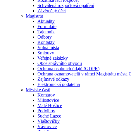
Rozklikávací rozpočet
Schválená rozpočtová opatření
Závěrečný účet
Magistrát
Aktuality
Formuláře
Tajemník
Odbory
Kontakty
Volná místa
Smlouvy
Veřejné zakázky
Obce správního obvodu
Ochrana osobních údajů (GDPR)
Ochrana oznamovatelů v rámci Magistrátu města 
Zajímavé odkazy
Elektronická podatelna
Městské části
Komárov
Milostovice
Malé Hoštice
Podvihov
Suché Lazce
Vlaštovičky
Vávrovice