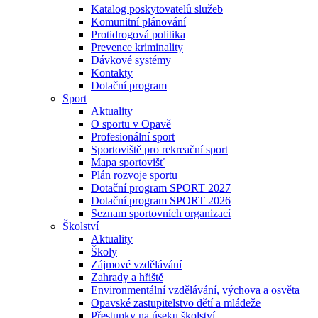
Katalog poskytovatelů služeb
Komunitní plánování
Protidrogová politika
Prevence kriminality
Dávkové systémy
Kontakty
Dotační program
Sport
Aktuality
O sportu v Opavě
Profesionální sport
Sportoviště pro rekreační sport
Mapa sportovišť
Plán rozvoje sportu
Dotační program SPORT 2027
Dotační program SPORT 2026
Seznam sportovních organizací
Školství
Aktuality
Školy
Zájmové vzdělávání
Zahrady a hřiště
Environmentální vzdělávání, výchova a osvěta
Opavské zastupitelstvo dětí a mládeže
Přestupky na úseku školství