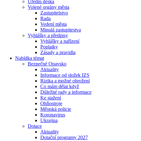
Úřední deska
Volené orgány města
Zastupitelstvo
Rada
Vedení města
Minulá zastupitestva
Vyhlášky a předpisy
Vyhlášky a nařízení
Poplatky
Zásady a pravidla
Nabídka témat
Bezpečné Opavsko
Aktuality
Informace od složek IZS
Rizika a možné ohrožení
Co mám dělat když
Důležité rady a informace
Ke stažení
Ohňostroje
Městská policie
Koronavirus
Ukrajina
Dotace
Aktuality
Dotační programy 2027