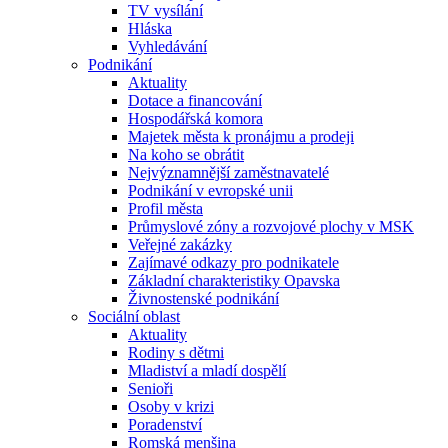
TV vysílání
Hláska
Vyhledávání
Podnikání
Aktuality
Dotace a financování
Hospodářská komora
Majetek města k pronájmu a prodeji
Na koho se obrátit
Nejvýznamnější zaměstnavatelé
Podnikání v evropské unii
Profil města
Průmyslové zóny a rozvojové plochy v MSK
Veřejné zakázky
Zajímavé odkazy pro podnikatele
Základní charakteristiky Opavska
Živnostenské podnikání
Sociální oblast
Aktuality
Rodiny s dětmi
Mladiství a mladí dospělí
Senioři
Osoby v krizi
Poradenství
Romská menšina