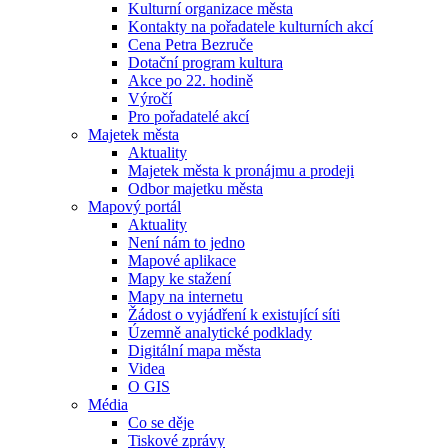
Kulturní organizace města
Kontakty na pořadatele kulturních akcí
Cena Petra Bezruče
Dotační program kultura
Akce po 22. hodině
Výročí
Pro pořadatelé akcí
Majetek města
Aktuality
Majetek města k pronájmu a prodeji
Odbor majetku města
Mapový portál
Aktuality
Není nám to jedno
Mapové aplikace
Mapy ke stažení
Mapy na internetu
Žádost o vyjádření k existující síti
Územně analytické podklady
Digitální mapa města
Videa
O GIS
Média
Co se děje
Tiskové zprávy