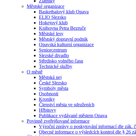
Zlatníky
Městské organizace
Basketbalový klub Opava
ELIO Slezsko
Hokejový klub
Knihovna Petra Bezruče
Městské lesy
Městský dopravní podnik
Opavská kulturní organizace
Seniorcentrum
Slezské divadlo
Středisko volného času
Technické služby
O městě
Městská nej
České Slezsko
Symboly města
Osobnosti
Kroniky
Členství města ve sdruženích
Hřbitovy
Publikace vydávané městem Opava
Povinně zveřejňované informace
Výroční zprávy o poskytování informací dle zák. 
Obecné informace o výsledcích kontrol dle § 26 zá