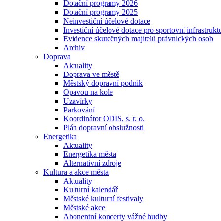
Dotační programy 2026
Dotační programy 2025
Neinvestiční účelové dotace
Investiční účelové dotace pro sportovní infrastrukt
Evidence skutečných majitelů právnických osob
Archiv
Doprava
Aktuality
Doprava ve městě
Městský dopravní podnik
Opavou na kole
Uzavírky
Parkování
Koordinátor ODIS, s. r. o.
Plán dopravní obslužnosti
Energetika
Aktuality
Energetika města
Alternativní zdroje
Kultura a akce města
Aktuality
Kulturní kalendář
Městské kulturní festivaly
Městské akce
Abonentní koncerty vážné hudby