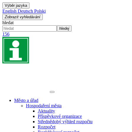
Výběr jazyka
English
Deutsch
Polski
Zobrazit vyhledávání
hledat
hledej
156
Město a úřad
Hospodaření města
Aktuality
Příspěvkové organizace
Střednědobý výhled rozpočtu
Rozpočet