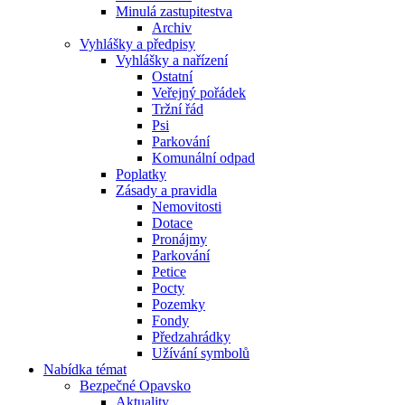
Minulá zastupitestva
Archiv
Vyhlášky a předpisy
Vyhlášky a nařízení
Ostatní
Veřejný pořádek
Tržní řád
Psi
Parkování
Komunální odpad
Poplatky
Zásady a pravidla
Nemovitosti
Dotace
Pronájmy
Parkování
Petice
Pocty
Pozemky
Fondy
Předzahrádky
Užívání symbolů
Nabídka témat
Bezpečné Opavsko
Aktuality