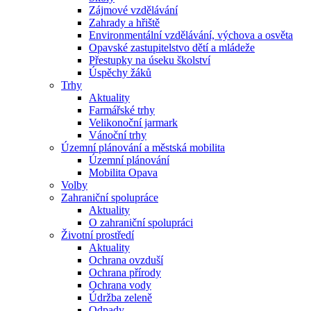
Zájmové vzdělávání
Zahrady a hřiště
Environmentální vzdělávání, výchova a osvěta
Opavské zastupitelstvo dětí a mládeže
Přestupky na úseku školství
Úspěchy žáků
Trhy
Aktuality
Farmářské trhy
Velikonoční jarmark
Vánoční trhy
Územní plánování a městská mobilita
Územní plánování
Mobilita Opava
Volby
Zahraniční spolupráce
Aktuality
O zahraniční spolupráci
Životní prostředí
Aktuality
Ochrana ovzduší
Ochrana přírody
Ochrana vody
Údržba zeleně
Odpady