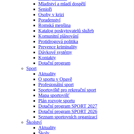
Mladiství a mladí dospělí
Senioři
Osoby v krizi
Poradenství
Romská menšina
Katalog poskytovatelů služeb
Komunitní plánování
Protidrogová politika
Prevence kriminality
Dávkové systémy
Kontakty
Dotační program
Sport
Aktuality
O sportu v Opavě
Profesionální sport
Sportoviště pro rekreační sport
Mapa sportovišť
Plán rozvoje sportu
Dotační program SPORT 2027
Dotační program SPORT 2026
Seznam sportovních organizací
Školství
Aktuality
Školy