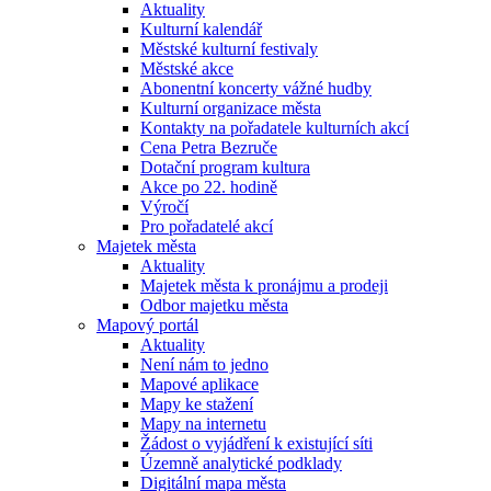
Aktuality
Kulturní kalendář
Městské kulturní festivaly
Městské akce
Abonentní koncerty vážné hudby
Kulturní organizace města
Kontakty na pořadatele kulturních akcí
Cena Petra Bezruče
Dotační program kultura
Akce po 22. hodině
Výročí
Pro pořadatelé akcí
Majetek města
Aktuality
Majetek města k pronájmu a prodeji
Odbor majetku města
Mapový portál
Aktuality
Není nám to jedno
Mapové aplikace
Mapy ke stažení
Mapy na internetu
Žádost o vyjádření k existující síti
Územně analytické podklady
Digitální mapa města