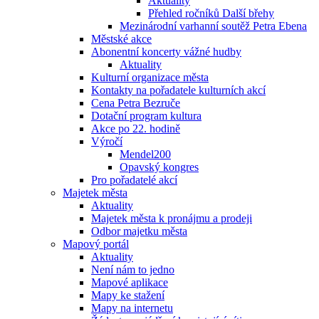
Aktuality
Přehled ročníků Další břehy
Mezinárodní varhanní soutěž Petra Ebena
Městské akce
Abonentní koncerty vážné hudby
Aktuality
Kulturní organizace města
Kontakty na pořadatele kulturních akcí
Cena Petra Bezruče
Dotační program kultura
Akce po 22. hodině
Výročí
Mendel200
Opavský kongres
Pro pořadatelé akcí
Majetek města
Aktuality
Majetek města k pronájmu a prodeji
Odbor majetku města
Mapový portál
Aktuality
Není nám to jedno
Mapové aplikace
Mapy ke stažení
Mapy na internetu