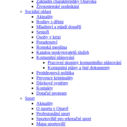
Základní charakteristiky Opavska
Živnostenské podnikání
Sociální oblast
Aktuality
Rodiny s dětmi
Mladiství a mladí dospělí
Senioři
Osoby v krizi
Poradenství
Romská menšina
Katalog poskytovatelů služeb
Komunitní plánování
Pracovní skupiny komunitního plánování
Komunitní plány a jiné dokumenty
Protidrogová politika
Prevence kriminality
Dávkové systémy
Kontakty
Dotační program
Sport
Aktuality
O sportu v Opavě
Profesionální sport
Sportoviště pro rekreační sport
Mapa sportovišť