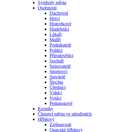
Symboly města
Osobnosti
Duchovní
Herci
Historikové
Hudebníci
Lékaři
Malíři
Podnikatelé
Politici
Přírodovědci
Sochaři
Spisovatelé
Sportovci
Stavitelé
Šlechta
Úředníci
Vládci
Vojáci
Pedagogové
Kroniky
Členství města ve sdruženích
Hřbitovy
Zajímavosti
Opavské hřbitovy