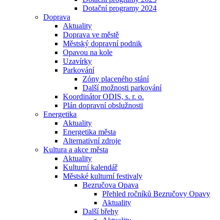
Dotační programy 2024
Doprava
Aktuality
Doprava ve městě
Městský dopravní podnik
Opavou na kole
Uzavírky
Parkování
Zóny placeného stání
Další možnosti parkování
Koordinátor ODIS, s. r. o.
Plán dopravní obslužnosti
Energetika
Aktuality
Energetika města
Alternativní zdroje
Kultura a akce města
Aktuality
Kulturní kalendář
Městské kulturní festivaly
Bezručova Opava
Přehled ročníků Bezručovy Opavy
Aktuality
Další břehy