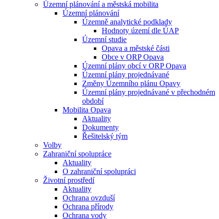
Územní plánování a městská mobilita
Územní plánování
Územně analytické podklady
Hodnoty území dle ÚAP
Územní studie
Opava a městské části
Obce v ORP Opava
Územní plány obcí v ORP Opava
Územní plány projednávané
Změny Územního plánu Opavy
Územní plány projednávané v přechodném
období
Mobilita Opava
Aktuality
Dokumenty
Řešitelský tým
Volby
Zahraniční spolupráce
Aktuality
O zahraniční spolupráci
Životní prostředí
Aktuality
Ochrana ovzduší
Ochrana přírody
Ochrana vody