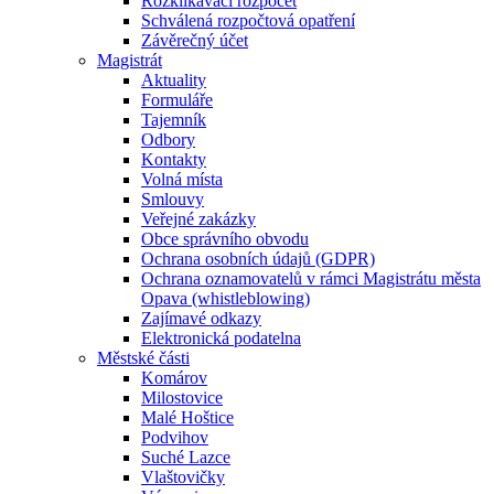
Rozklikávací rozpočet
Schválená rozpočtová opatření
Závěrečný účet
Magistrát
Aktuality
Formuláře
Tajemník
Odbory
Kontakty
Volná místa
Smlouvy
Veřejné zakázky
Obce správního obvodu
Ochrana osobních údajů (GDPR)
Ochrana oznamovatelů v rámci Magistrátu města
Opava (whistleblowing)
Zajímavé odkazy
Elektronická podatelna
Městské části
Komárov
Milostovice
Malé Hoštice
Podvihov
Suché Lazce
Vlaštovičky