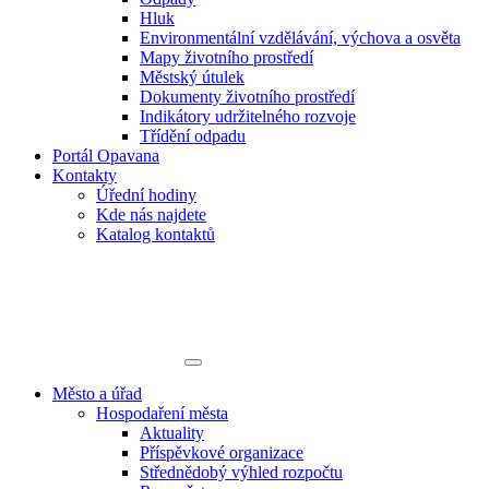
Hluk
Environmentální vzdělávání, výchova a osvěta
Mapy životního prostředí
Městský útulek
Dokumenty životního prostředí
Indikátory udržitelného rozvoje
Třídění odpadu
Portál Opavana
Kontakty
Úřední hodiny
Kde nás najdete
Katalog kontaktů
Město a úřad
Hospodaření města
Aktuality
Příspěvkové organizace
Střednědobý výhled rozpočtu