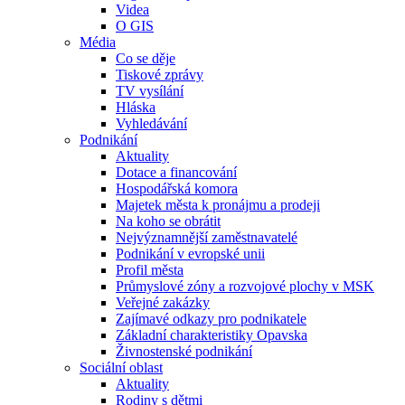
Videa
O GIS
Média
Co se děje
Tiskové zprávy
TV vysílání
Hláska
Vyhledávání
Podnikání
Aktuality
Dotace a financování
Hospodářská komora
Majetek města k pronájmu a prodeji
Na koho se obrátit
Nejvýznamnější zaměstnavatelé
Podnikání v evropské unii
Profil města
Průmyslové zóny a rozvojové plochy v MSK
Veřejné zakázky
Zajímavé odkazy pro podnikatele
Základní charakteristiky Opavska
Živnostenské podnikání
Sociální oblast
Aktuality
Rodiny s dětmi