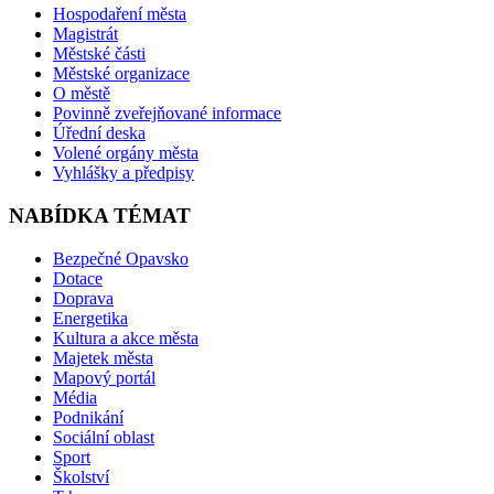
Hospodaření města
Magistrát
Městské části
Městské organizace
O městě
Povinně zveřejňované informace
Úřední deska
Volené orgány města
Vyhlášky a předpisy
NABÍDKA TÉMAT
Bezpečné Opavsko
Dotace
Doprava
Energetika
Kultura a akce města
Majetek města
Mapový portál
Média
Podnikání
Sociální oblast
Sport
Školství