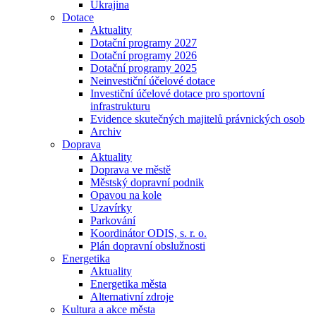
Ukrajina
Dotace
Aktuality
Dotační programy 2027
Dotační programy 2026
Dotační programy 2025
Neinvestiční účelové dotace
Investiční účelové dotace pro sportovní
infrastrukturu
Evidence skutečných majitelů právnických osob
Archiv
Doprava
Aktuality
Doprava ve městě
Městský dopravní podnik
Opavou na kole
Uzavírky
Parkování
Koordinátor ODIS, s. r. o.
Plán dopravní obslužnosti
Energetika
Aktuality
Energetika města
Alternativní zdroje
Kultura a akce města