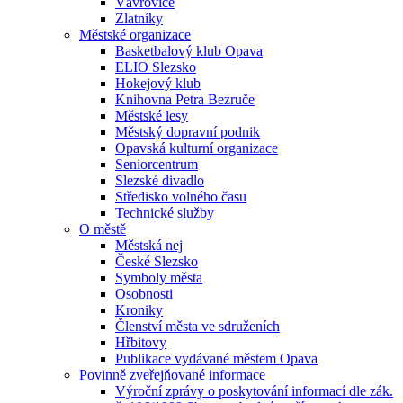
Vávrovice
Zlatníky
Městské organizace
Basketbalový klub Opava
ELIO Slezsko
Hokejový klub
Knihovna Petra Bezruče
Městské lesy
Městský dopravní podnik
Opavská kulturní organizace
Seniorcentrum
Slezské divadlo
Středisko volného času
Technické služby
O městě
Městská nej
České Slezsko
Symboly města
Osobnosti
Kroniky
Členství města ve sdruženích
Hřbitovy
Publikace vydávané městem Opava
Povinně zveřejňované informace
Výroční zprávy o poskytování informací dle zák.