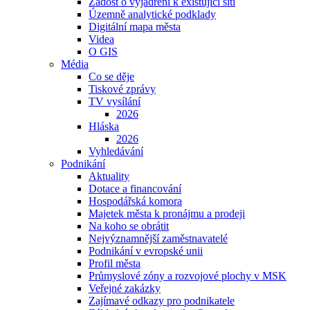
Žádost o vyjádření k existující síti
Územně analytické podklady
Digitální mapa města
Videa
O GIS
Média
Co se děje
Tiskové zprávy
TV vysílání
2026
Hláska
2026
Vyhledávání
Podnikání
Aktuality
Dotace a financování
Hospodářská komora
Majetek města k pronájmu a prodeji
Na koho se obrátit
Nejvýznamnější zaměstnavatelé
Podnikání v evropské unii
Profil města
Průmyslové zóny a rozvojové plochy v MSK
Veřejné zakázky
Zajímavé odkazy pro podnikatele