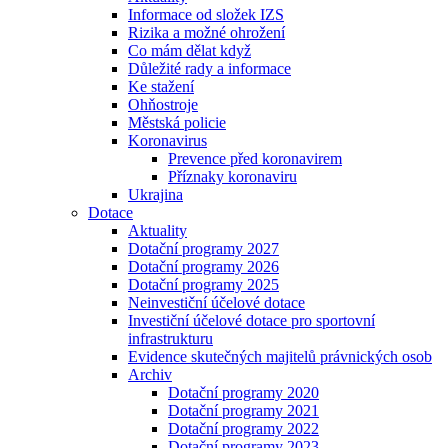
Informace od složek IZS
Rizika a možné ohrožení
Co mám dělat když
Důležité rady a informace
Ke stažení
Ohňostroje
Městská policie
Koronavirus
Prevence před koronavirem
Příznaky koronaviru
Ukrajina
Dotace
Aktuality
Dotační programy 2027
Dotační programy 2026
Dotační programy 2025
Neinvestiční účelové dotace
Investiční účelové dotace pro sportovní
infrastrukturu
Evidence skutečných majitelů právnických osob
Archiv
Dotační programy 2020
Dotační programy 2021
Dotační programy 2022
Dotační programy 2023