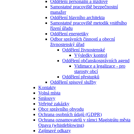
Oddělení personální a mzdové
Samostatné pracoviště bezpečnostní
manažer
Oddělení hlavního architekta
Samostatné pracoviště metodik vnitřního
řízení úřadu
Oddělení energetiky
Odbor správních činností a obecní
živnostenský úřad
Oddělení živnostenské
Výsledky kontrol
Oddělení občanskosprávních agend
Vidimace a legalizace - pro
starosty obcí
Oddělení přestupků
Oddělení spisové služby
Kontakty
Volná místa
Smlouvy
Veřejné zakázky
Obce správního obvodu
Ochrana osobních údajů (GDPR)
Ochrana oznamovatelů v rámci Magistrátu města
Opava (whistleblowing)
Zajímavé odkazy