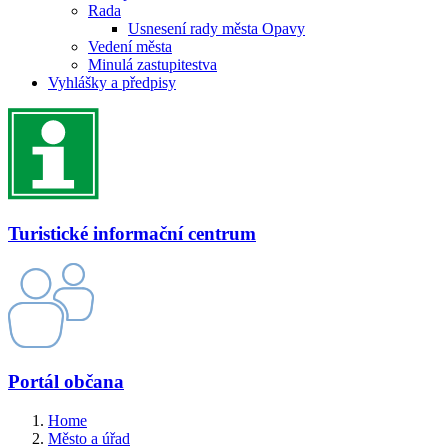
Rada
Usnesení rady města Opavy
Vedení města
Minulá zastupitestva
Vyhlášky a předpisy
Turistické informační centrum
Portál občana
Home
Město a úřad