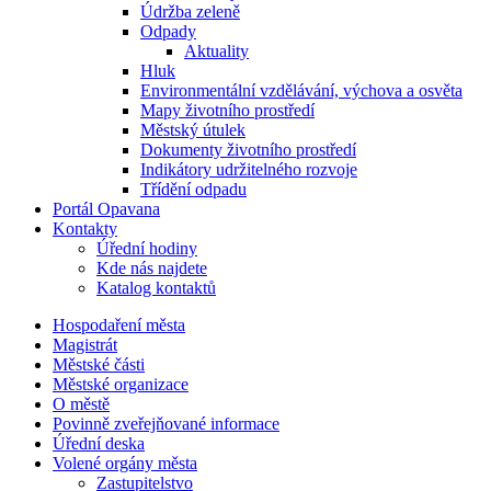
Údržba zeleně
Odpady
Aktuality
Hluk
Environmentální vzdělávání, výchova a osvěta
Mapy životního prostředí
Městský útulek
Dokumenty životního prostředí
Indikátory udržitelného rozvoje
Třídění odpadu
Portál Opavana
Kontakty
Úřední hodiny
Kde nás najdete
Katalog kontaktů
Hospodaření města
Magistrát
Městské části
Městské organizace
O městě
Povinně zveřejňované informace
Úřední deska
Volené orgány města
Zastupitelstvo