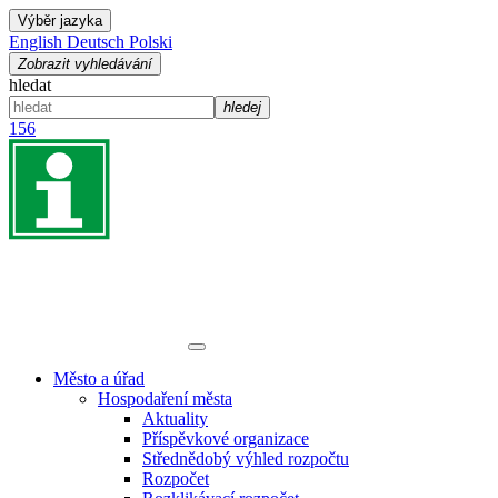
Výběr jazyka
English
Deutsch
Polski
Zobrazit vyhledávání
hledat
hledej
156
Město a úřad
Hospodaření města
Aktuality
Příspěvkové organizace
Střednědobý výhled rozpočtu
Rozpočet