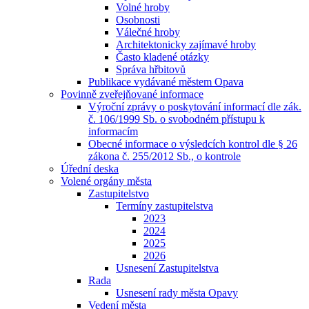
Volné hroby
Osobnosti
Válečné hroby
Architektonicky zajímavé hroby
Často kladené otázky
Správa hřbitovů
Publikace vydávané městem Opava
Povinně zveřejňované informace
Výroční zprávy o poskytování informací dle zák.
č. 106/1999 Sb. o svobodném přístupu k
informacím
Obecné informace o výsledcích kontrol dle § 26
zákona č. 255/2012 Sb., o kontrole
Úřední deska
Volené orgány města
Zastupitelstvo
Termíny zastupitelstva
2023
2024
2025
2026
Usnesení Zastupitelstva
Rada
Usnesení rady města Opavy
Vedení města