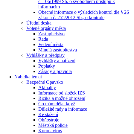
č. 106/1999 Sb. o svobodném přístupu k
informacím
Obecné informace o výsledcích kontrol dle § 26
zákona č. 255/2012 Sb., o kontrole
Úřední deska
Volené orgány města
Zastupitelstvo
Rada
Vedení města
Minulá zastupitestva
Vyhlášky a předpisy
Vyhlášky a nařízení
Poplatky
Zásady a pravidla
Nabídka témat
Bezpečné Opavsko
Aktuality
Informace od složek IZS
Rizika a možné ohrožení
Co mám dělat když
Důležité rady a informace
Ke stažení
Ohňostroje
Městská policie
Koronavirus