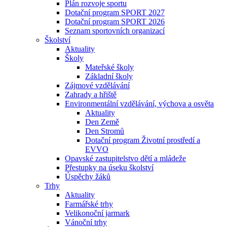
Plán rozvoje sportu
Dotační program SPORT 2027
Dotační program SPORT 2026
Seznam sportovních organizací
Školství
Aktuality
Školy
Mateřské školy
Základní školy
Zájmové vzdělávání
Zahrady a hřiště
Environmentální vzdělávání, výchova a osvěta
Aktuality
Den Země
Den Stromů
Dotační program Životní prostředí a
EVVO
Opavské zastupitelstvo dětí a mládeže
Přestupky na úseku školství
Úspěchy žáků
Trhy
Aktuality
Farmářské trhy
Velikonoční jarmark
Vánoční trhy