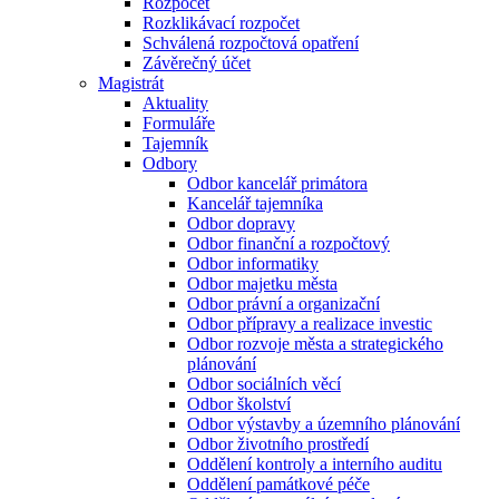
Rozpočet
Rozklikávací rozpočet
Schválená rozpočtová opatření
Závěrečný účet
Magistrát
Aktuality
Formuláře
Tajemník
Odbory
Odbor kancelář primátora
Kancelář tajemníka
Odbor dopravy
Odbor finanční a rozpočtový
Odbor informatiky
Odbor majetku města
Odbor právní a organizační
Odbor přípravy a realizace investic
Odbor rozvoje města a strategického
plánování
Odbor sociálních věcí
Odbor školství
Odbor výstavby a územního plánování
Odbor životního prostředí
Oddělení kontroly a interního auditu
Oddělení památkové péče