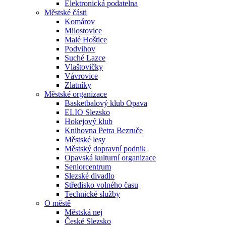
Elektronická podatelna
Městské části
Komárov
Milostovice
Malé Hoštice
Podvihov
Suché Lazce
Vlaštovičky
Vávrovice
Zlatníky
Městské organizace
Basketbalový klub Opava
ELIO Slezsko
Hokejový klub
Knihovna Petra Bezruče
Městské lesy
Městský dopravní podnik
Opavská kulturní organizace
Seniorcentrum
Slezské divadlo
Středisko volného času
Technické služby
O městě
Městská nej
České Slezsko