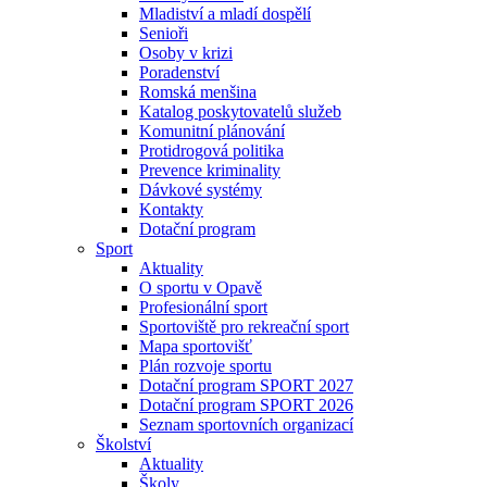
Mladiství a mladí dospělí
Senioři
Osoby v krizi
Poradenství
Romská menšina
Katalog poskytovatelů služeb
Komunitní plánování
Protidrogová politika
Prevence kriminality
Dávkové systémy
Kontakty
Dotační program
Sport
Aktuality
O sportu v Opavě
Profesionální sport
Sportoviště pro rekreační sport
Mapa sportovišť
Plán rozvoje sportu
Dotační program SPORT 2027
Dotační program SPORT 2026
Seznam sportovních organizací
Školství
Aktuality
Školy