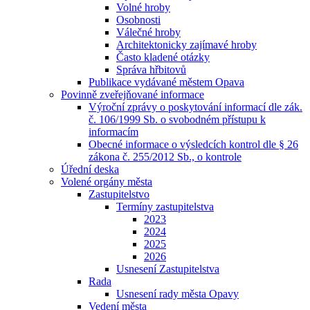
Volné hroby
Osobnosti
Válečné hroby
Architektonicky zajímavé hroby
Často kladené otázky
Správa hřbitovů
Publikace vydávané městem Opava
Povinně zveřejňované informace
Výroční zprávy o poskytování informací dle zák.
č. 106/1999 Sb. o svobodném přístupu k
informacím
Obecné informace o výsledcích kontrol dle § 26
zákona č. 255/2012 Sb., o kontrole
Úřední deska
Volené orgány města
Zastupitelstvo
Termíny zastupitelstva
2023
2024
2025
2026
Usnesení Zastupitelstva
Rada
Usnesení rady města Opavy
Vedení města