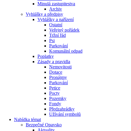
Minulá zastupitestva
Archiv
Vyhlášky a předpisy
Vyhlášky a nařízení
Ostatní
Veřejný pořádek
Tržní řád
Psi
Parkování
Komunální odpad
Poplatky
Zásady a pravidla
Nemovitosti
Dotace
Pronájmy
Parkování
Petice
Pocty
Pozemky
Fondy
Předzahrádky
Užívání symbolů
Nabídka témat
Bezpečné Opavsko
Aktuality