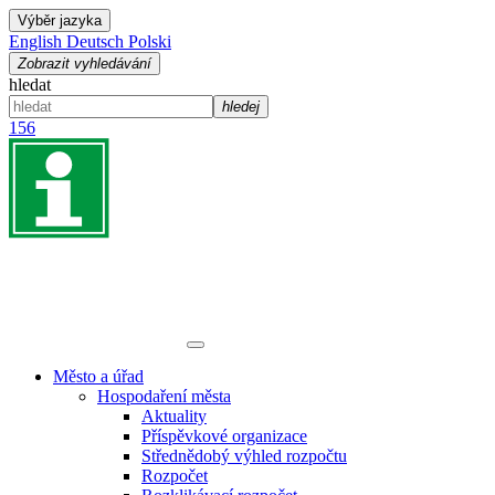
Výběr jazyka
English
Deutsch
Polski
Zobrazit vyhledávání
hledat
hledej
156
Město a úřad
Hospodaření města
Aktuality
Příspěvkové organizace
Střednědobý výhled rozpočtu
Rozpočet