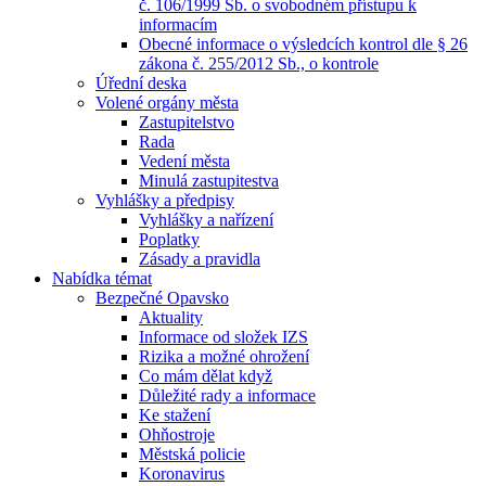
č. 106/1999 Sb. o svobodném přístupu k
informacím
Obecné informace o výsledcích kontrol dle § 26
zákona č. 255/2012 Sb., o kontrole
Úřední deska
Volené orgány města
Zastupitelstvo
Rada
Vedení města
Minulá zastupitestva
Vyhlášky a předpisy
Vyhlášky a nařízení
Poplatky
Zásady a pravidla
Nabídka témat
Bezpečné Opavsko
Aktuality
Informace od složek IZS
Rizika a možné ohrožení
Co mám dělat když
Důležité rady a informace
Ke stažení
Ohňostroje
Městská policie
Koronavirus