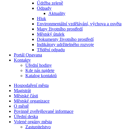
Údržba zeleně
Odpady
Aktuality
Hluk
Environmentální vzdělávání, výchova a osvěta
Mapy životního prostředí
Městský útulek
Dokumenty životního prostředí
Indikátory udržitelného rozvoje
Třídění odpadu
Portál Opavana
Kontakty
Úřední hodiny
Kde nás najdete
Katalog kontaktů
Hospodaření města
Magistrát
Městské části
Městské organizace
O městě
Povinně zveřejňované informace
Úřední deska
Volené orgány města
Zastupitelstvo