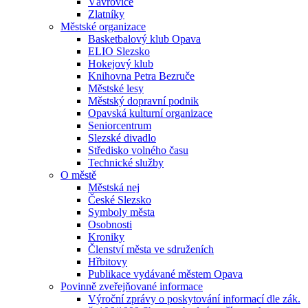
Vávrovice
Zlatníky
Městské organizace
Basketbalový klub Opava
ELIO Slezsko
Hokejový klub
Knihovna Petra Bezruče
Městské lesy
Městský dopravní podnik
Opavská kulturní organizace
Seniorcentrum
Slezské divadlo
Středisko volného času
Technické služby
O městě
Městská nej
České Slezsko
Symboly města
Osobnosti
Kroniky
Členství města ve sdruženích
Hřbitovy
Publikace vydávané městem Opava
Povinně zveřejňované informace
Výroční zprávy o poskytování informací dle zák.