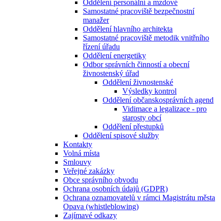
Oddělení personální a mzdové
Samostatné pracoviště bezpečnostní
manažer
Oddělení hlavního architekta
Samostatné pracoviště metodik vnitřního
řízení úřadu
Oddělení energetiky
Odbor správních činností a obecní
živnostenský úřad
Oddělení živnostenské
Výsledky kontrol
Oddělení občanskosprávních agend
Vidimace a legalizace - pro
starosty obcí
Oddělení přestupků
Oddělení spisové služby
Kontakty
Volná místa
Smlouvy
Veřejné zakázky
Obce správního obvodu
Ochrana osobních údajů (GDPR)
Ochrana oznamovatelů v rámci Magistrátu města
Opava (whistleblowing)
Zajímavé odkazy