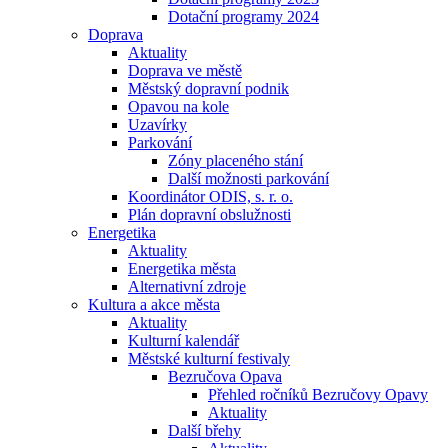
Dotační programy 2024
Doprava
Aktuality
Doprava ve městě
Městský dopravní podnik
Opavou na kole
Uzavírky
Parkování
Zóny placeného stání
Další možnosti parkování
Koordinátor ODIS, s. r. o.
Plán dopravní obslužnosti
Energetika
Aktuality
Energetika města
Alternativní zdroje
Kultura a akce města
Aktuality
Kulturní kalendář
Městské kulturní festivaly
Bezručova Opava
Přehled ročníků Bezručovy Opavy
Aktuality
Další břehy