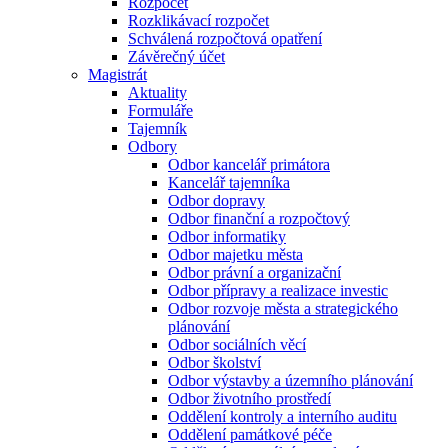
Rozpočet
Rozklikávací rozpočet
Schválená rozpočtová opatření
Závěrečný účet
Magistrát
Aktuality
Formuláře
Tajemník
Odbory
Odbor kancelář primátora
Kancelář tajemníka
Odbor dopravy
Odbor finanční a rozpočtový
Odbor informatiky
Odbor majetku města
Odbor právní a organizační
Odbor přípravy a realizace investic
Odbor rozvoje města a strategického
plánování
Odbor sociálních věcí
Odbor školství
Odbor výstavby a územního plánování
Odbor životního prostředí
Oddělení kontroly a interního auditu
Oddělení památkové péče