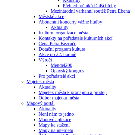
Aktuality
Přehled ročníků Další břehy
Mezinárodní varhanní soutěž Petra Ebena
Městské akce
Abonentní koncerty vážné hudby
Aktuality
Kulturní organizace města
Kontakty na pořadatele kulturních akcí
Cena Petra Bezruče
Dotační program kultura
Akce po 22. hodině
Výročí
Mendel200
Opavský kongres
Pro pořadatelé akcí
Majetek města
Aktuality
Majetek města k pronájmu a prodeji
Odbor majetku města
Mapový portál
Aktuality
Není nám to jedno
Mapové aplikace
Mapy ke stažení
Mapy na internetu