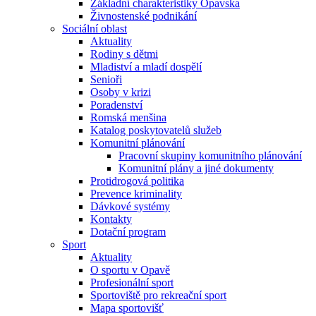
Základní charakteristiky Opavska
Živnostenské podnikání
Sociální oblast
Aktuality
Rodiny s dětmi
Mladiství a mladí dospělí
Senioři
Osoby v krizi
Poradenství
Romská menšina
Katalog poskytovatelů služeb
Komunitní plánování
Pracovní skupiny komunitního plánování
Komunitní plány a jiné dokumenty
Protidrogová politika
Prevence kriminality
Dávkové systémy
Kontakty
Dotační program
Sport
Aktuality
O sportu v Opavě
Profesionální sport
Sportoviště pro rekreační sport
Mapa sportovišť