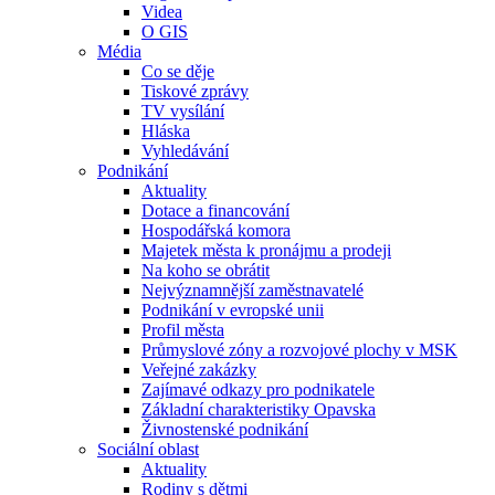
Videa
O GIS
Média
Co se děje
Tiskové zprávy
TV vysílání
Hláska
Vyhledávání
Podnikání
Aktuality
Dotace a financování
Hospodářská komora
Majetek města k pronájmu a prodeji
Na koho se obrátit
Nejvýznamnější zaměstnavatelé
Podnikání v evropské unii
Profil města
Průmyslové zóny a rozvojové plochy v MSK
Veřejné zakázky
Zajímavé odkazy pro podnikatele
Základní charakteristiky Opavska
Živnostenské podnikání
Sociální oblast
Aktuality
Rodiny s dětmi