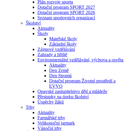
Plán rozvoje sportu
Dotační program SPORT 2027
Dotační program SPORT 2026
Seznam sportovních organizací
Školství
Aktuality
Školy
Mateřské školy
Základní školy
Zájmové vzdělávání
Zahrady a hřiště
Environmentální vzdělávání, výchova a osvěta
Aktuality
Den Země
Den Stromů
Dotační program Životní prostředí a
EVVO
Opavské zastupitelstvo dětí a mládeže
Přestupky na úseku školství
Úspěchy žáků
Trhy
Aktuality
Farmářské trhy
Velikonoční jarmark
Vánoční trhy