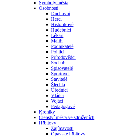
Symboly města
Osobnosti
Duchovní
Herci
Historikové
Hudebníci
Lékaři
Malíři
Podnikatelé
Politici
Přírodovědci
Sochaři
Spisovatelé
Sportovci
Stavitelé
Šlechta
Úředníci
Vládci
Vojáci
Pedagogové
Kroniky
Členství města ve sdruženích
Hřbitovy
Zajímavosti
Opavské hřbitovy