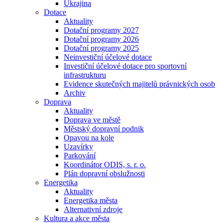
Ukrajina
Dotace
Aktuality
Dotační programy 2027
Dotační programy 2026
Dotační programy 2025
Neinvestiční účelové dotace
Investiční účelové dotace pro sportovní
infrastrukturu
Evidence skutečných majitelů právnických osob
Archiv
Doprava
Aktuality
Doprava ve městě
Městský dopravní podnik
Opavou na kole
Uzavírky
Parkování
Koordinátor ODIS, s. r. o.
Plán dopravní obslužnosti
Energetika
Aktuality
Energetika města
Alternativní zdroje
Kultura a akce města