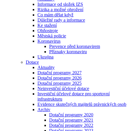
Informace od složek IZS
Rizika a možné ohrožení
Co mám dělat když
Důležité rady a informace
Ke stažení
Ohňostroje
Městská policie
Koronavirus
Prevence před koronavirem
Příznaky koronaviru
Ukrajina
Dotace
Aktuality
Dotační programy 2027
Dotační programy 2026
Dotační programy 2025
Neinvestiční účelové dotace
Investiční účelové dotace pro sportovní
infrastrukturu
Evidence skutečných majitelů právnických osob
Archiv
Dotační programy 2020
Dotační programy 2021
Dotační programy 2022
Dotační programy 2023