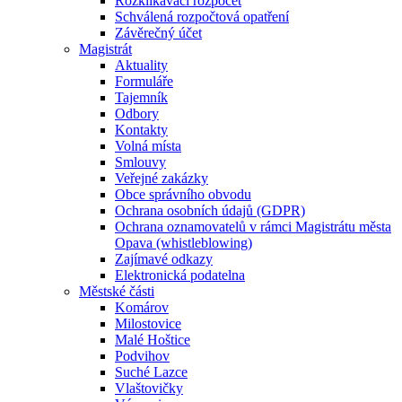
Rozklikávací rozpočet
Schválená rozpočtová opatření
Závěrečný účet
Magistrát
Aktuality
Formuláře
Tajemník
Odbory
Kontakty
Volná místa
Smlouvy
Veřejné zakázky
Obce správního obvodu
Ochrana osobních údajů (GDPR)
Ochrana oznamovatelů v rámci Magistrátu města
Opava (whistleblowing)
Zajímavé odkazy
Elektronická podatelna
Městské části
Komárov
Milostovice
Malé Hoštice
Podvihov
Suché Lazce
Vlaštovičky