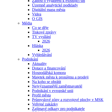
Žádost o vyjádření k existující síti
Územně analytické podklady
Digitální mapa města
Videa
O GIS
Média
Co se děje
Tiskové zprávy
TV vysílání
2026
Hláska
2026
Vyhledávání
Podnikání
Aktuality
Dotace a financování
Hospodářská komora
Majetek města k pronájmu a prodeji
Na koho se obrátit
Nejvýznamnější zaměstnavatelé
Podnikání v evropské unii
Profil města
Průmyslové zóny a rozvojové plochy v MSK
Veřejné zakázky
Zajímavé odkazy pro podnikatele