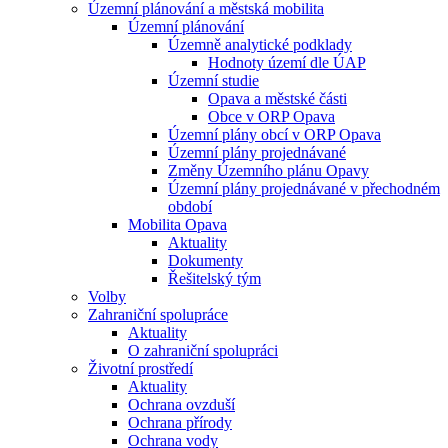
Územní plánování a městská mobilita
Územní plánování
Územně analytické podklady
Hodnoty území dle ÚAP
Územní studie
Opava a městské části
Obce v ORP Opava
Územní plány obcí v ORP Opava
Územní plány projednávané
Změny Územního plánu Opavy
Územní plány projednávané v přechodném
období
Mobilita Opava
Aktuality
Dokumenty
Řešitelský tým
Volby
Zahraniční spolupráce
Aktuality
O zahraniční spolupráci
Životní prostředí
Aktuality
Ochrana ovzduší
Ochrana přírody
Ochrana vody