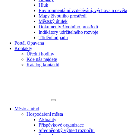
Hluk
Environmentální vzdělávání, výchova a osvěta
Mapy životního prostředí
Městský útulek
Dokumenty životního prostředí
Indikátory udržitelného rozvoje
Třídění odpadu
Portál Opavana
Kontakty
Úřední hodiny
Kde nás najdete
Katalog kontaktů
Město a úřad
Hospodaření města
Aktuality
Příspěvkové organizace
Střednědobý výhled rozpočtu