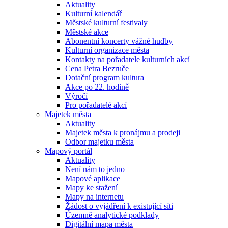
Aktuality
Kulturní kalendář
Městské kulturní festivaly
Městské akce
Abonentní koncerty vážné hudby
Kulturní organizace města
Kontakty na pořadatele kulturních akcí
Cena Petra Bezruče
Dotační program kultura
Akce po 22. hodině
Výročí
Pro pořadatelé akcí
Majetek města
Aktuality
Majetek města k pronájmu a prodeji
Odbor majetku města
Mapový portál
Aktuality
Není nám to jedno
Mapové aplikace
Mapy ke stažení
Mapy na internetu
Žádost o vyjádření k existující síti
Územně analytické podklady
Digitální mapa města