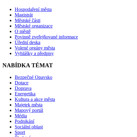
Hospodaření města
Magistrát
Městské části
Městské organizace
O městě
Povinně zveřejňované informace
Úřední deska
Volené orgány města
Vyhlášky a předpisy
NABÍDKA TÉMAT
Bezpečné Opavsko
Dotace
Doprava
Energetika
Kultura a akce města
Majetek města
Mapový portál
Média
Podnikání
Sociální oblast
Sport