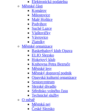
Elektronická podatelna
Městské části
Komárov
Milostovice
Malé Hoštice
Podvihov
Suché Lazce
Vlaštovičky
Vávrovice
Zlatníky
Městské organizace
Basketbalový klub Opava
ELIO Slezsko
Hokejový klub
Knihovna Petra Bezruče
Městské lesy
Městský dopravní podnik
Opavská kulturní organizace
Seniorcentrum
Slezské divadlo
Středisko volného času
Technické služby
O městě
Městská nej
České Slezsko