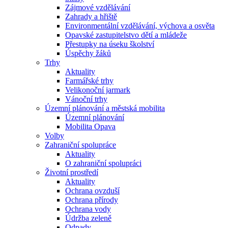
Zájmové vzdělávání
Zahrady a hřiště
Environmentální vzdělávání, výchova a osvěta
Opavské zastupitelstvo dětí a mládeže
Přestupky na úseku školství
Úspěchy žáků
Trhy
Aktuality
Farmářské trhy
Velikonoční jarmark
Vánoční trhy
Územní plánování a městská mobilita
Územní plánování
Mobilita Opava
Volby
Zahraniční spolupráce
Aktuality
O zahraniční spolupráci
Životní prostředí
Aktuality
Ochrana ovzduší
Ochrana přírody
Ochrana vody
Údržba zeleně
Odpady