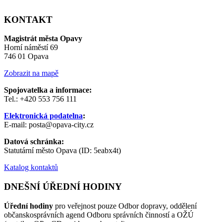
KONTAKT
Magistrát města Opavy
Horní náměstí 69
746 01 Opava
Zobrazit na mapě
Spojovatelka a informace:
Tel.: +420 553 756 111
Elektronická podatelna
:
E-mail: posta@opava-city.cz
Datová schránka:
Statutární město Opava (ID: 5eabx4t)
Katalog kontaktů
DNEŠNÍ ÚŘEDNÍ HODINY
Úřední hodiny
pro veřejnost pouze Odbor dopravy, oddělení
občanskosprávních agend Odboru správních činností a OŽÚ