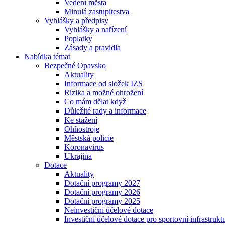
Vedení města
Minulá zastupitestva
Vyhlášky a předpisy
Vyhlášky a nařízení
Poplatky
Zásady a pravidla
Nabídka témat
Bezpečné Opavsko
Aktuality
Informace od složek IZS
Rizika a možné ohrožení
Co mám dělat když
Důležité rady a informace
Ke stažení
Ohňostroje
Městská policie
Koronavirus
Ukrajina
Dotace
Aktuality
Dotační programy 2027
Dotační programy 2026
Dotační programy 2025
Neinvestiční účelové dotace
Investiční účelové dotace pro sportovní infrastrukt