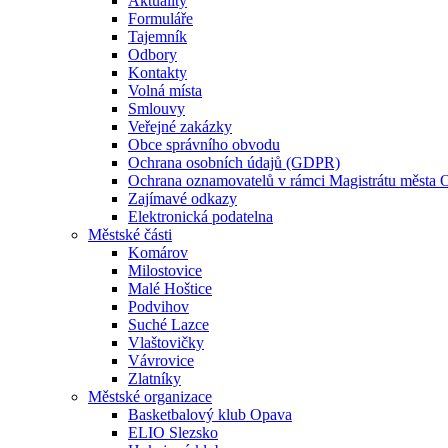
Aktuality
Formuláře
Tajemník
Odbory
Kontakty
Volná místa
Smlouvy
Veřejné zakázky
Obce správního obvodu
Ochrana osobních údajů (GDPR)
Ochrana oznamovatelů v rámci Magistrátu města 
Zajímavé odkazy
Elektronická podatelna
Městské části
Komárov
Milostovice
Malé Hoštice
Podvihov
Suché Lazce
Vlaštovičky
Vávrovice
Zlatníky
Městské organizace
Basketbalový klub Opava
ELIO Slezsko