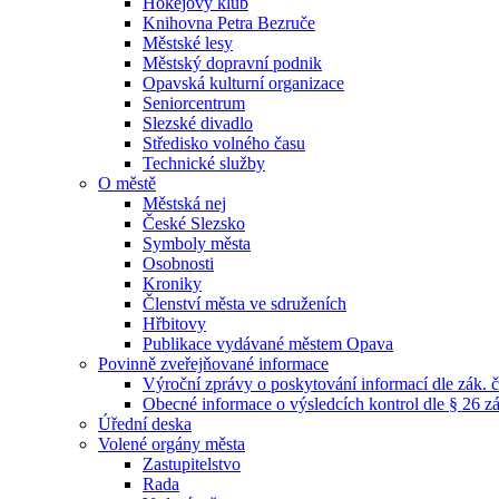
Hokejový klub
Knihovna Petra Bezruče
Městské lesy
Městský dopravní podnik
Opavská kulturní organizace
Seniorcentrum
Slezské divadlo
Středisko volného času
Technické služby
O městě
Městská nej
České Slezsko
Symboly města
Osobnosti
Kroniky
Členství města ve sdruženích
Hřbitovy
Publikace vydávané městem Opava
Povinně zveřejňované informace
Výroční zprávy o poskytování informací dle zák. 
Obecné informace o výsledcích kontrol dle § 26 zá
Úřední deska
Volené orgány města
Zastupitelstvo
Rada