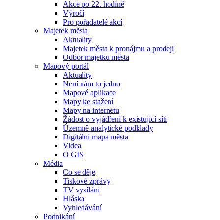
Akce po 22. hodině
Výročí
Pro pořadatelé akcí
Majetek města
Aktuality
Majetek města k pronájmu a prodeji
Odbor majetku města
Mapový portál
Aktuality
Není nám to jedno
Mapové aplikace
Mapy ke stažení
Mapy na internetu
Žádost o vyjádření k existující síti
Územně analytické podklady
Digitální mapa města
Videa
O GIS
Média
Co se děje
Tiskové zprávy
TV vysílání
Hláska
Vyhledávání
Podnikání