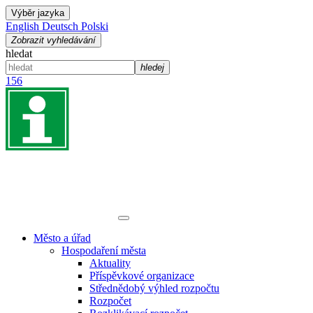
Výběr jazyka
English
Deutsch
Polski
Zobrazit vyhledávání
hledat
hledej
156
Město a úřad
Hospodaření města
Aktuality
Příspěvkové organizace
Střednědobý výhled rozpočtu
Rozpočet