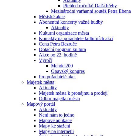
Aktuality
Přehled ročníků Další břehy
Mezinárodní varhanní soutěž Petra Ebena
Městské akce
Abonentní koncerty vážné hudby
Aktuality
Kulturní organizace města
Kontakty na pořadatele kulturních akcí
Cena Petra Bezruče
Dotační program kultura
Akce po 22. hodině
Výročí
Mendel200
Opavský kongres
Pro pořadatelé akcí
Majetek města
Aktuality
Majetek města k pronájmu a prodeji
Odbor majetku města
Mapový portál
Aktuality
Není nám to jedno
Mapové aplikace
Mapy ke stažení
Mapy na internetu