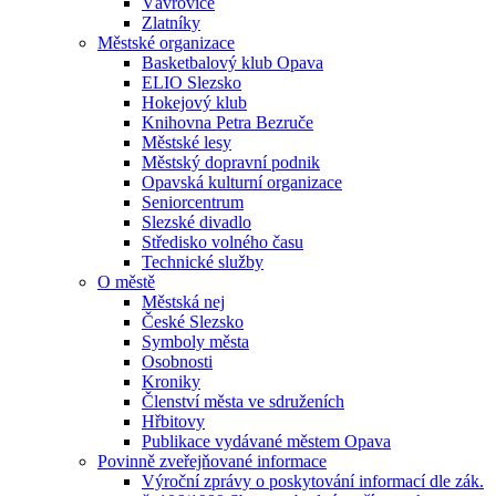
Vávrovice
Zlatníky
Městské organizace
Basketbalový klub Opava
ELIO Slezsko
Hokejový klub
Knihovna Petra Bezruče
Městské lesy
Městský dopravní podnik
Opavská kulturní organizace
Seniorcentrum
Slezské divadlo
Středisko volného času
Technické služby
O městě
Městská nej
České Slezsko
Symboly města
Osobnosti
Kroniky
Členství města ve sdruženích
Hřbitovy
Publikace vydávané městem Opava
Povinně zveřejňované informace
Výroční zprávy o poskytování informací dle zák.