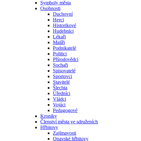
Symboly města
Osobnosti
Duchovní
Herci
Historikové
Hudebníci
Lékaři
Malíři
Podnikatelé
Politici
Přírodovědci
Sochaři
Spisovatelé
Sportovci
Stavitelé
Šlechta
Úředníci
Vládci
Vojáci
Pedagogové
Kroniky
Členství města ve sdruženích
Hřbitovy
Zajímavosti
Opavské hřbitovy