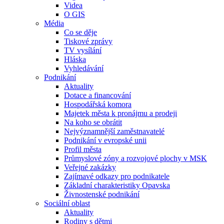
Videa
O GIS
Média
Co se děje
Tiskové zprávy
TV vysílání
Hláska
Vyhledávání
Podnikání
Aktuality
Dotace a financování
Hospodářská komora
Majetek města k pronájmu a prodeji
Na koho se obrátit
Nejvýznamnější zaměstnavatelé
Podnikání v evropské unii
Profil města
Průmyslové zóny a rozvojové plochy v MSK
Veřejné zakázky
Zajímavé odkazy pro podnikatele
Základní charakteristiky Opavska
Živnostenské podnikání
Sociální oblast
Aktuality
Rodiny s dětmi