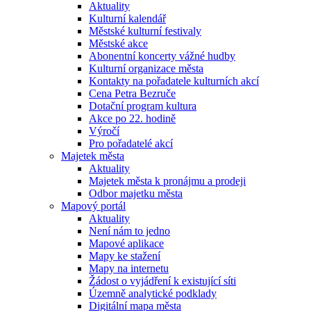
Aktuality
Kulturní kalendář
Městské kulturní festivaly
Městské akce
Abonentní koncerty vážné hudby
Kulturní organizace města
Kontakty na pořadatele kulturních akcí
Cena Petra Bezruče
Dotační program kultura
Akce po 22. hodině
Výročí
Pro pořadatelé akcí
Majetek města
Aktuality
Majetek města k pronájmu a prodeji
Odbor majetku města
Mapový portál
Aktuality
Není nám to jedno
Mapové aplikace
Mapy ke stažení
Mapy na internetu
Žádost o vyjádření k existující síti
Územně analytické podklady
Digitální mapa města