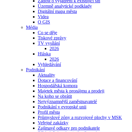
Žádost o vyjádření k existující síti
Územně analytické podklady
Digitální mapa města
Videa
O GIS
Média
Co se děje
Tiskové zprávy
TV vysílání
2026
Hláska
2026
Vyhledávání
Podnikání
Aktuality
Dotace a financování
Hospodářská komora
Majetek města k pronájmu a prodeji
Na koho se obrátit
Nejvýznamnější zaměstnavatelé
Podnikání v evropské unii
Profil města
Průmyslové zóny a rozvojové plochy v MSK
Veřejné zakázky
Zajímavé odkazy pro podnikatele