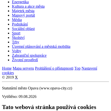
Energetika
Kultura a akce města
Majetek města
Mapový portál
Média
Podnikání
Sociální oblast
Sport
Školství
Trhy
Územní plánování a městská mobilita
Volby
Zahraniční spolupráce
Životní prostředí
Home
Mapa serveru
Prohlášení o přístupnosti
Top
Nastavení
cookies
© 2019
X
Statutární město Opava (www.opava-city.cz)
Vytištěno: 09.08.2026
Tato webová stránka používá cookies