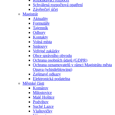
Rozklikávací rozpočet
Schválená rozpočtová opatření
Závěrečný účet
Magistrát
Aktuality
Formuláře
Tajemník
Odbory
Kontakty
Volná místa
Smlouvy
Veřejné zakázky
Obce správního obvodu
Ochrana osobních údajů (GDPR)
Ochrana oznamovatelů v rámci Magistrátu města
Opava (whistleblowing)
Zajímavé odkazy
Elektronická podatelna
Městské části
Komárov
Milostovice
Malé Hoštice
Podvihov
Suché Lazce
Vlaštovičky