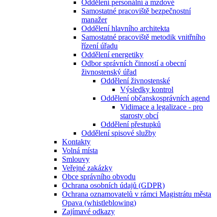
Oddělení personální a mzdové
Samostatné pracoviště bezpečnostní
manažer
Oddělení hlavního architekta
Samostatné pracoviště metodik vnitřního
řízení úřadu
Oddělení energetiky
Odbor správních činností a obecní
živnostenský úřad
Oddělení živnostenské
Výsledky kontrol
Oddělení občanskosprávních agend
Vidimace a legalizace - pro
starosty obcí
Oddělení přestupků
Oddělení spisové služby
Kontakty
Volná místa
Smlouvy
Veřejné zakázky
Obce správního obvodu
Ochrana osobních údajů (GDPR)
Ochrana oznamovatelů v rámci Magistrátu města
Opava (whistleblowing)
Zajímavé odkazy