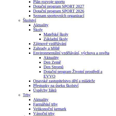
Plán rozvoje sportu
Dotační program SPORT 2027
Dotační program SPORT 2026
Seznam sportovních organizací
Školství
Aktuality
Školy
Mateřské školy
Základní školy
Zájmové vzdělávání
Zahrady a hřiště
Environmentální vzdělávání, výchova a osvěta
Aktuality
Den Země
Den Stromů
Dotační program Životní prostředí a
EVVO
Opavské zastupitelstvo dětí a mládeže
Přestupky na úseku školství
Úspěchy žáků
Trhy
Aktuality
Farmářské trhy
Velikonoční jarmark
Vánoční trhy