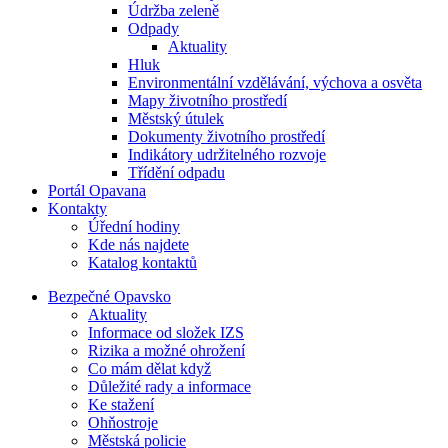
Údržba zeleně
Odpady
Aktuality
Hluk
Environmentální vzdělávání, výchova a osvěta
Mapy životního prostředí
Městský útulek
Dokumenty životního prostředí
Indikátory udržitelného rozvoje
Třídění odpadu
Portál Opavana
Kontakty
Úřední hodiny
Kde nás najdete
Katalog kontaktů
Bezpečné Opavsko
Aktuality
Informace od složek IZS
Rizika a možné ohrožení
Co mám dělat když
Důležité rady a informace
Ke stažení
Ohňostroje
Městská policie