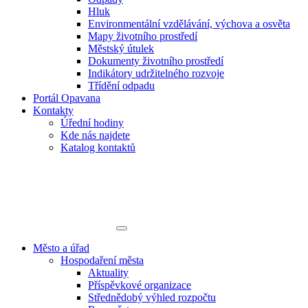
Hluk
Environmentální vzdělávání, výchova a osvěta
Mapy životního prostředí
Městský útulek
Dokumenty životního prostředí
Indikátory udržitelného rozvoje
Třídění odpadu
Portál Opavana
Kontakty
Úřední hodiny
Kde nás najdete
Katalog kontaktů
Město a úřad
Hospodaření města
Aktuality
Příspěvkové organizace
Střednědobý výhled rozpočtu