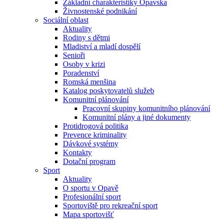
Základní charakteristiky Opavska
Živnostenské podnikání
Sociální oblast
Aktuality
Rodiny s dětmi
Mladiství a mladí dospělí
Senioři
Osoby v krizi
Poradenství
Romská menšina
Katalog poskytovatelů služeb
Komunitní plánování
Pracovní skupiny komunitního plánování
Komunitní plány a jiné dokumenty
Protidrogová politika
Prevence kriminality
Dávkové systémy
Kontakty
Dotační program
Sport
Aktuality
O sportu v Opavě
Profesionální sport
Sportoviště pro rekreační sport
Mapa sportovišť