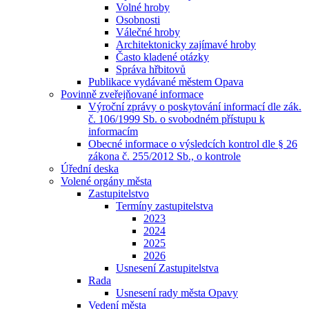
Volné hroby
Osobnosti
Válečné hroby
Architektonicky zajímavé hroby
Často kladené otázky
Správa hřbitovů
Publikace vydávané městem Opava
Povinně zveřejňované informace
Výroční zprávy o poskytování informací dle zák.
č. 106/1999 Sb. o svobodném přístupu k
informacím
Obecné informace o výsledcích kontrol dle § 26
zákona č. 255/2012 Sb., o kontrole
Úřední deska
Volené orgány města
Zastupitelstvo
Termíny zastupitelstva
2023
2024
2025
2026
Usnesení Zastupitelstva
Rada
Usnesení rady města Opavy
Vedení města