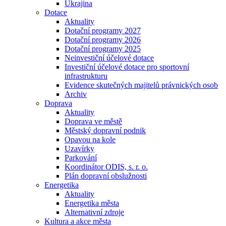
Ukrajina
Dotace
Aktuality
Dotační programy 2027
Dotační programy 2026
Dotační programy 2025
Neinvestiční účelové dotace
Investiční účelové dotace pro sportovní
infrastrukturu
Evidence skutečných majitelů právnických osob
Archiv
Doprava
Aktuality
Doprava ve městě
Městský dopravní podnik
Opavou na kole
Uzavírky
Parkování
Koordinátor ODIS, s. r. o.
Plán dopravní obslužnosti
Energetika
Aktuality
Energetika města
Alternativní zdroje
Kultura a akce města