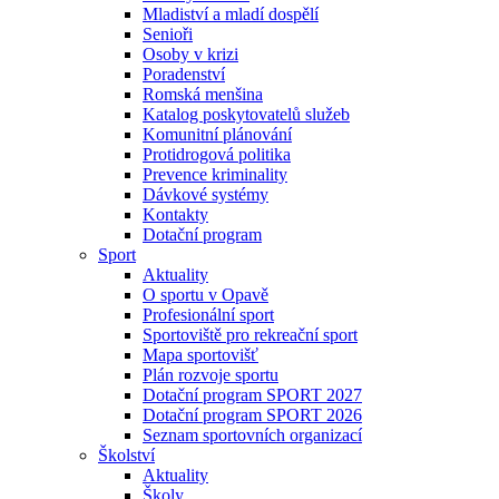
Mladiství a mladí dospělí
Senioři
Osoby v krizi
Poradenství
Romská menšina
Katalog poskytovatelů služeb
Komunitní plánování
Protidrogová politika
Prevence kriminality
Dávkové systémy
Kontakty
Dotační program
Sport
Aktuality
O sportu v Opavě
Profesionální sport
Sportoviště pro rekreační sport
Mapa sportovišť
Plán rozvoje sportu
Dotační program SPORT 2027
Dotační program SPORT 2026
Seznam sportovních organizací
Školství
Aktuality
Školy