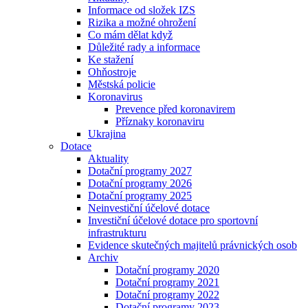
Informace od složek IZS
Rizika a možné ohrožení
Co mám dělat když
Důležité rady a informace
Ke stažení
Ohňostroje
Městská policie
Koronavirus
Prevence před koronavirem
Příznaky koronaviru
Ukrajina
Dotace
Aktuality
Dotační programy 2027
Dotační programy 2026
Dotační programy 2025
Neinvestiční účelové dotace
Investiční účelové dotace pro sportovní
infrastrukturu
Evidence skutečných majitelů právnických osob
Archiv
Dotační programy 2020
Dotační programy 2021
Dotační programy 2022
Dotační programy 2023