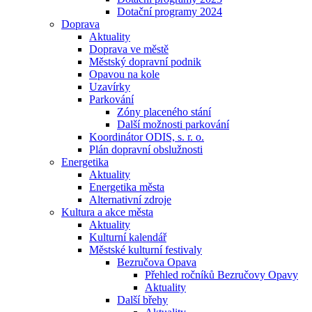
Dotační programy 2024
Doprava
Aktuality
Doprava ve městě
Městský dopravní podnik
Opavou na kole
Uzavírky
Parkování
Zóny placeného stání
Další možnosti parkování
Koordinátor ODIS, s. r. o.
Plán dopravní obslužnosti
Energetika
Aktuality
Energetika města
Alternativní zdroje
Kultura a akce města
Aktuality
Kulturní kalendář
Městské kulturní festivaly
Bezručova Opava
Přehled ročníků Bezručovy Opavy
Aktuality
Další břehy