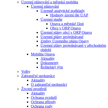
Územní plánování a městská mobilita
Územní plánování
Územně analytické podklady
Hodnoty území dle ÚAP
Územní studie
Opava a městské části
Obce v ORP Opava
Územní plány obcí v ORP Opava
Územní plány projednávané
Změny Územního plánu Opavy
Územní plány projednávané v přechodném
období
Mobilita Opava
Aktuality
Dokumenty
Řešitelský tým
Volby
Zahraniční spolupráce
Aktuality
O zahraniční spolupráci
Životní prostředí
Aktuality
Ochrana ovzduší
Ochrana přírody
Ochrana vody