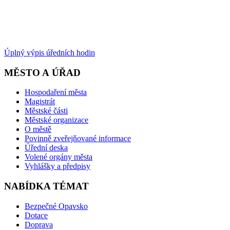
Úplný výpis úředních hodin
MĚSTO A ÚŘAD
Hospodaření města
Magistrát
Městské části
Městské organizace
O městě
Povinně zveřejňované informace
Úřední deska
Volené orgány města
Vyhlášky a předpisy
NABÍDKA TÉMAT
Bezpečné Opavsko
Dotace
Doprava