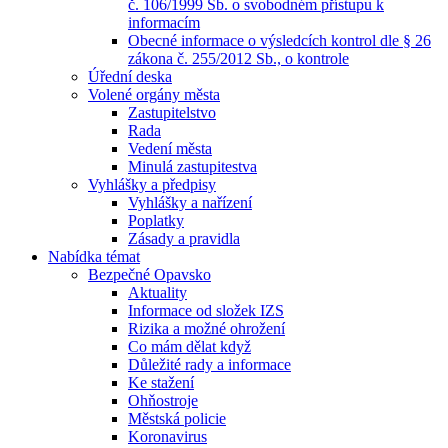
č. 106/1999 Sb. o svobodném přístupu k
informacím
Obecné informace o výsledcích kontrol dle § 26
zákona č. 255/2012 Sb., o kontrole
Úřední deska
Volené orgány města
Zastupitelstvo
Rada
Vedení města
Minulá zastupitestva
Vyhlášky a předpisy
Vyhlášky a nařízení
Poplatky
Zásady a pravidla
Nabídka témat
Bezpečné Opavsko
Aktuality
Informace od složek IZS
Rizika a možné ohrožení
Co mám dělat když
Důležité rady a informace
Ke stažení
Ohňostroje
Městská policie
Koronavirus