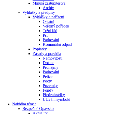
Minulá zastupitestva
Archiv
Vyhlášky a předpisy
Vyhlášky a nařízení
Ostatní
Veřejný pořádek
Tržní řád
Psi
Parkování
Komunální odpad
Poplatky
Zásady a pravidla
Nemovitosti
Dotace
Pronájmy
Parkování
Petice
Pocty
Pozemky
Fondy
Předzahrádky
Užívání symbolů
Nabídka témat
Bezpečné Opavsko
Aktuality