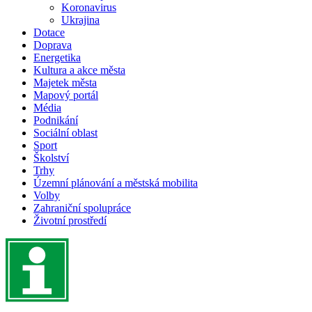
Koronavirus
Ukrajina
Dotace
Doprava
Energetika
Kultura a akce města
Majetek města
Mapový portál
Média
Podnikání
Sociální oblast
Sport
Školství
Trhy
Územní plánování a městská mobilita
Volby
Zahraniční spolupráce
Životní prostředí