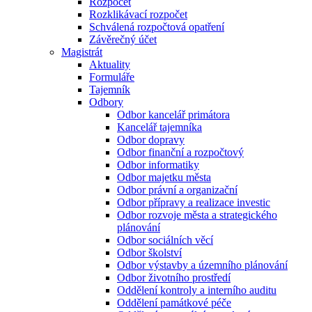
Rozpočet
Rozklikávací rozpočet
Schválená rozpočtová opatření
Závěrečný účet
Magistrát
Aktuality
Formuláře
Tajemník
Odbory
Odbor kancelář primátora
Kancelář tajemníka
Odbor dopravy
Odbor finanční a rozpočtový
Odbor informatiky
Odbor majetku města
Odbor právní a organizační
Odbor přípravy a realizace investic
Odbor rozvoje města a strategického
plánování
Odbor sociálních věcí
Odbor školství
Odbor výstavby a územního plánování
Odbor životního prostředí
Oddělení kontroly a interního auditu
Oddělení památkové péče