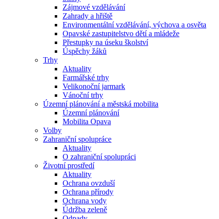
Zájmové vzdělávání
Zahrady a hřiště
Environmentální vzdělávání, výchova a osvěta
Opavské zastupitelstvo dětí a mládeže
Přestupky na úseku školství
Úspěchy žáků
Trhy
Aktuality
Farmářské trhy
Velikonoční jarmark
Vánoční trhy
Územní plánování a městská mobilita
Územní plánování
Mobilita Opava
Volby
Zahraniční spolupráce
Aktuality
O zahraniční spolupráci
Životní prostředí
Aktuality
Ochrana ovzduší
Ochrana přírody
Ochrana vody
Údržba zeleně
Odpady