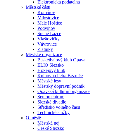
Elektronická podatelna
Městské části
Komárov
Milostovice
Malé Hoštice
Podvihov
Suché Lazce
Vlaštovičky
Vávrovice
Zlatníky
Městské organizace
Basketbalový klub Opava
ELIO Slezsko
Hokejový klub
Knihovna Petra Bezruče
Městské lesy
Městský dopravní podnik
Opavská kulturní organizace
Seniorcentrum
Slezské divadlo
Středisko volného času
Technické služby
O městě
Městská nej
České Slezsko