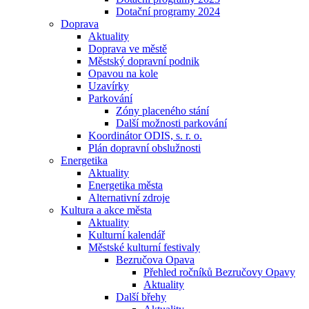
Dotační programy 2024
Doprava
Aktuality
Doprava ve městě
Městský dopravní podnik
Opavou na kole
Uzavírky
Parkování
Zóny placeného stání
Další možnosti parkování
Koordinátor ODIS, s. r. o.
Plán dopravní obslužnosti
Energetika
Aktuality
Energetika města
Alternativní zdroje
Kultura a akce města
Aktuality
Kulturní kalendář
Městské kulturní festivaly
Bezručova Opava
Přehled ročníků Bezručovy Opavy
Aktuality
Další břehy