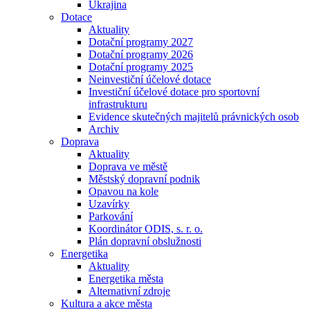
Ukrajina
Dotace
Aktuality
Dotační programy 2027
Dotační programy 2026
Dotační programy 2025
Neinvestiční účelové dotace
Investiční účelové dotace pro sportovní
infrastrukturu
Evidence skutečných majitelů právnických osob
Archiv
Doprava
Aktuality
Doprava ve městě
Městský dopravní podnik
Opavou na kole
Uzavírky
Parkování
Koordinátor ODIS, s. r. o.
Plán dopravní obslužnosti
Energetika
Aktuality
Energetika města
Alternativní zdroje
Kultura a akce města