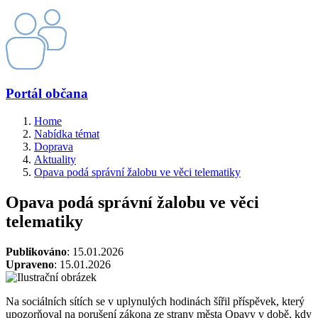
Portál občana
Home
Nabídka témat
Doprava
Aktuality
Opava podá správní žalobu ve věci telematiky
Opava podá správní žalobu ve věci
telematiky
Publikováno
: 15.01.2026
Upraveno
: 15.01.2026
Na sociálních sítích se v uplynulých hodinách šířil příspěvek, který
upozorňoval na porušení zákona ze strany města Opavy v době, kdy