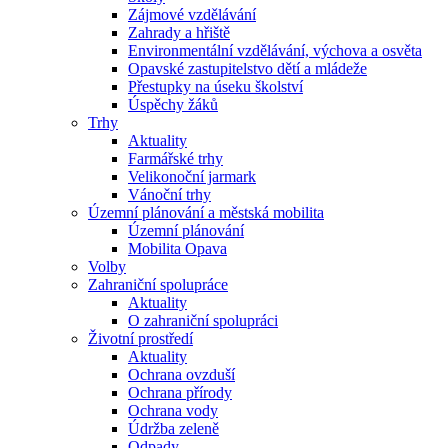
Zájmové vzdělávání
Zahrady a hřiště
Environmentální vzdělávání, výchova a osvěta
Opavské zastupitelstvo dětí a mládeže
Přestupky na úseku školství
Úspěchy žáků
Trhy
Aktuality
Farmářské trhy
Velikonoční jarmark
Vánoční trhy
Územní plánování a městská mobilita
Územní plánování
Mobilita Opava
Volby
Zahraniční spolupráce
Aktuality
O zahraniční spolupráci
Životní prostředí
Aktuality
Ochrana ovzduší
Ochrana přírody
Ochrana vody
Údržba zeleně
Odpady