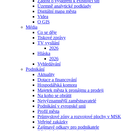
Žádost o vyjádření k existující síti
Územně analytické podklady
Digitální mapa města
Videa
O GIS
Média
Co se děje
Tiskové zprávy
TV vysílání
2026
Hláska
2026
Vyhledávání
Podnikání
Aktuality
Dotace a financování
Hospodářská komora
Majetek města k pronájmu a prodeji
Na koho se obrátit
Nejvýznamnější zaměstnavatelé
Podnikání v evropské unii
Profil města
Průmyslové zóny a rozvojové plochy v MSK
Veřejné zakázky
Zajímavé odkazy pro podnikatele