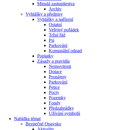
Minulá zastupitestva
Archiv
Vyhlášky a předpisy
Vyhlášky a nařízení
Ostatní
Veřejný pořádek
Tržní řád
Psi
Parkování
Komunální odpad
Poplatky
Zásady a pravidla
Nemovitosti
Dotace
Pronájmy
Parkování
Petice
Pocty
Pozemky
Fondy
Předzahrádky
Užívání symbolů
Nabídka témat
Bezpečné Opavsko
Aktuality