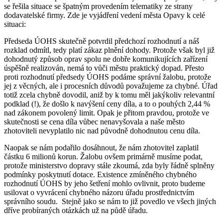
se řešila situace se špatným provedením telematiky ze strany
dodavatelské firmy. Zde je vyjádření vedení města Opavy k celé
situaci:
Předseda ÚOHS skutečně potvrdil předchozí rozhodnutí a náš
rozklad odmítl, tedy platí zákaz plnění dohody. Protože však byl již
dohodnutý způsob oprav spolu ne dobře komunikujících zařízení
úspěšně realizován, nemá to vůči městu praktický dopad. Přesto
proti rozhodnutí předsedy ÚOHS podáme správní žalobu, protože
jej z věcných, ale i procesních důvodů považujeme za chybné. Úřad
totiž zcela chybně dovodil, aniž by k tomu měl jakýkoliv relevantní
podklad (!), že došlo k navýšení ceny díla, a to o pouhých 2,44 %
nad zákonem povolený limit. Opak je přitom pravdou, protože ve
skutečnosti se cena díla vůbec nenavyšovala a naše město
zhotoviteli nevyplatilo nic nad původně dohodnutou cenu díla.
Naopak se nám podařilo dosáhnout, že nám zhotovitel zaplatil
částku 6 milionů korun. Žalobu ovšem primárně musíme podat,
protože ministerstvo dopravy stále zkoumá, zda byly řádně splněny
podmínky poskytnutí dotace. Existence zmíněného chybného
rozhodnutí ÚOHS by jeho šetření mohlo ovlivnit, proto budeme
usilovat o vyvrácení chybného názoru úřadu prostřednictvím
správního soudu. Stejně jako se nám to již povedlo ve všech jiných
dříve probíraných otázkách už na půdě úřadu.