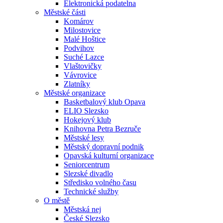
Elektronická podatelna
Městské části
Komárov
Milostovice
Malé Hoštice
Podvihov
Suché Lazce
Vlaštovičky
Vávrovice
Zlatníky
Městské organizace
Basketbalový klub Opava
ELIO Slezsko
Hokejový klub
Knihovna Petra Bezruče
Městské lesy
Městský dopravní podnik
Opavská kulturní organizace
Seniorcentrum
Slezské divadlo
Středisko volného času
Technické služby
O městě
Městská nej
České Slezsko