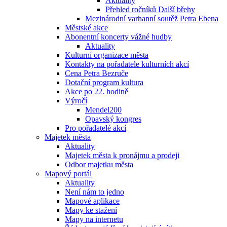
Aktuality
Přehled ročníků Další břehy
Mezinárodní varhanní soutěž Petra Ebena
Městské akce
Abonentní koncerty vážné hudby
Aktuality
Kulturní organizace města
Kontakty na pořadatele kulturních akcí
Cena Petra Bezruče
Dotační program kultura
Akce po 22. hodině
Výročí
Mendel200
Opavský kongres
Pro pořadatelé akcí
Majetek města
Aktuality
Majetek města k pronájmu a prodeji
Odbor majetku města
Mapový portál
Aktuality
Není nám to jedno
Mapové aplikace
Mapy ke stažení
Mapy na internetu