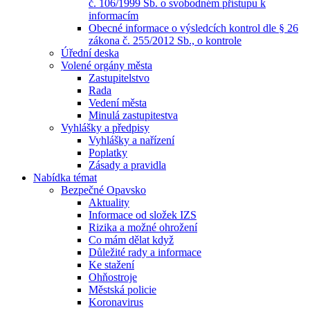
č. 106/1999 Sb. o svobodném přístupu k
informacím
Obecné informace o výsledcích kontrol dle § 26
zákona č. 255/2012 Sb., o kontrole
Úřední deska
Volené orgány města
Zastupitelstvo
Rada
Vedení města
Minulá zastupitestva
Vyhlášky a předpisy
Vyhlášky a nařízení
Poplatky
Zásady a pravidla
Nabídka témat
Bezpečné Opavsko
Aktuality
Informace od složek IZS
Rizika a možné ohrožení
Co mám dělat když
Důležité rady a informace
Ke stažení
Ohňostroje
Městská policie
Koronavirus