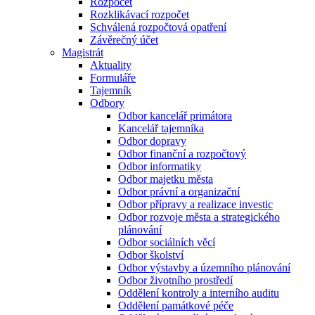
Rozpočet
Rozklikávací rozpočet
Schválená rozpočtová opatření
Závěrečný účet
Magistrát
Aktuality
Formuláře
Tajemník
Odbory
Odbor kancelář primátora
Kancelář tajemníka
Odbor dopravy
Odbor finanční a rozpočtový
Odbor informatiky
Odbor majetku města
Odbor právní a organizační
Odbor přípravy a realizace investic
Odbor rozvoje města a strategického
plánování
Odbor sociálních věcí
Odbor školství
Odbor výstavby a územního plánování
Odbor životního prostředí
Oddělení kontroly a interního auditu
Oddělení památkové péče