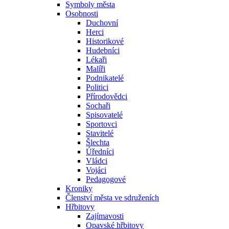
Symboly města
Osobnosti
Duchovní
Herci
Historikové
Hudebníci
Lékaři
Malíři
Podnikatelé
Politici
Přírodovědci
Sochaři
Spisovatelé
Sportovci
Stavitelé
Šlechta
Úředníci
Vládci
Vojáci
Pedagogové
Kroniky
Členství města ve sdruženích
Hřbitovy
Zajímavosti
Opavské hřbitovy