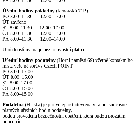
PÁ 8.00–11.30 12.00–14.00
Úřední hodiny pokladny
(Krnovská 71B)
PO 8.00–11.30 12.00–17.00
ÚT zavřeno
ST 8.00–11.30 12.00–17.00
ČT 8.00–11.30 12.00–14.00
PÁ 8.00–11.30 12.00–14.00
Upřednostňována je bezhotovostní platba.
Úřední hodiny podatelny
(Horní náměstí 69) včetně kontaktního
místa veřejné správy Czech POINT
PO 8.00–17.00
ÚT 8.00–15.00
ST 8.00–17.00
ČT 8.00–15.00
PÁ 8.00–15.00
Podatelna
(Hláska) je pro veřejnost otevřena v rámci současně
platných úředních hodin podatelny,
budou provedena bezpečnostní opatření, která budou prozatím
ponechána.