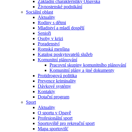
Základní charakteristiky Opavska
Živnostenské podnikání
Sociální oblast
Aktuality
Rodiny s dětmi
Mladiství a mladí dospělí
Senioři
Osoby v krizi
Poradenství
Romská menšina
Katalog poskytovatelů služeb
Komunitní plánování
Pracovní skupiny komunitního plánování
Komunitní plány a jiné dokumenty
Protidrogová politika
Prevence kriminality
Dávkové systémy
Kontakty
Dotační program
Sport
Aktuality
O sportu v Opavě
Profesionální sport
Sportoviště pro rekreační sport
Mapa sportovišť