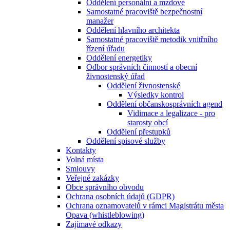
Oddělení personální a mzdové
Samostatné pracoviště bezpečnostní
manažer
Oddělení hlavního architekta
Samostatné pracoviště metodik vnitřního
řízení úřadu
Oddělení energetiky
Odbor správních činností a obecní
živnostenský úřad
Oddělení živnostenské
Výsledky kontrol
Oddělení občanskosprávních agend
Vidimace a legalizace - pro
starosty obcí
Oddělení přestupků
Oddělení spisové služby
Kontakty
Volná místa
Smlouvy
Veřejné zakázky
Obce správního obvodu
Ochrana osobních údajů (GDPR)
Ochrana oznamovatelů v rámci Magistrátu města
Opava (whistleblowing)
Zajímavé odkazy