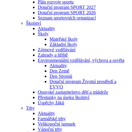
Plán rozvoje sportu
Dotační program SPORT 2027
Dotační program SPORT 2026
Seznam sportovních organizací
Školství
Aktuality
Školy
Mateřské školy
Základní školy
Zájmové vzdělávání
Zahrady a hřiště
Environmentální vzdělávání, výchova a osvěta
Aktuality
Den Země
Den Stromů
Dotační program Životní prostředí a
EVVO
Opavské zastupitelstvo dětí a mládeže
Přestupky na úseku školství
Úspěchy žáků
Trhy
Aktuality
Farmářské trhy
Velikonoční jarmark
Vánoční trhy