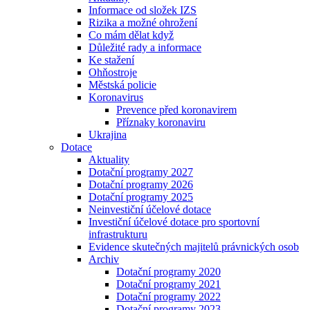
Informace od složek IZS
Rizika a možné ohrožení
Co mám dělat když
Důležité rady a informace
Ke stažení
Ohňostroje
Městská policie
Koronavirus
Prevence před koronavirem
Příznaky koronaviru
Ukrajina
Dotace
Aktuality
Dotační programy 2027
Dotační programy 2026
Dotační programy 2025
Neinvestiční účelové dotace
Investiční účelové dotace pro sportovní
infrastrukturu
Evidence skutečných majitelů právnických osob
Archiv
Dotační programy 2020
Dotační programy 2021
Dotační programy 2022
Dotační programy 2023