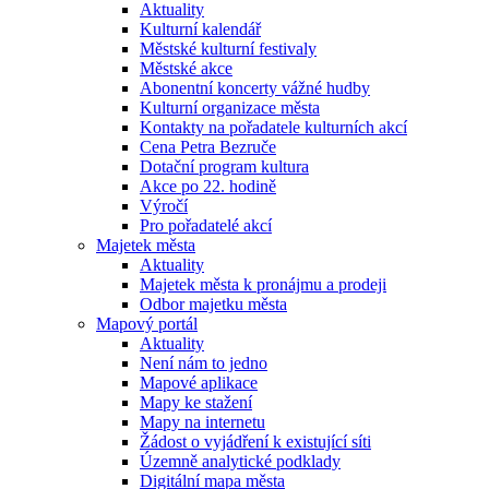
Aktuality
Kulturní kalendář
Městské kulturní festivaly
Městské akce
Abonentní koncerty vážné hudby
Kulturní organizace města
Kontakty na pořadatele kulturních akcí
Cena Petra Bezruče
Dotační program kultura
Akce po 22. hodině
Výročí
Pro pořadatelé akcí
Majetek města
Aktuality
Majetek města k pronájmu a prodeji
Odbor majetku města
Mapový portál
Aktuality
Není nám to jedno
Mapové aplikace
Mapy ke stažení
Mapy na internetu
Žádost o vyjádření k existující síti
Územně analytické podklady
Digitální mapa města