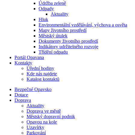
Údržba zeleně
Odpady
Aktuality
Hluk
Environmentální vzdělávání, výchova a osvěta
Mapy životního prostředí
Městský útulek
Dokumenty životního prostředí
Indikátory udržitelného rozvoje
Třídění odpadu
Portál Opavana
Kontakty
Úřední hodiny
Kde nás najdete
Katalog kontaktů
Bezpečné Opavsko
Dotace
Doprava
Aktuality
Doprava ve městě
Městský dopravní podnik
Opavou na kole
Uzavírky
Parkování