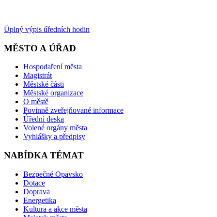
Úplný výpis úředních hodin
MĚSTO A ÚŘAD
Hospodaření města
Magistrát
Městské části
Městské organizace
O městě
Povinně zveřejňované informace
Úřední deska
Volené orgány města
Vyhlášky a předpisy
NABÍDKA TÉMAT
Bezpečné Opavsko
Dotace
Doprava
Energetika
Kultura a akce města