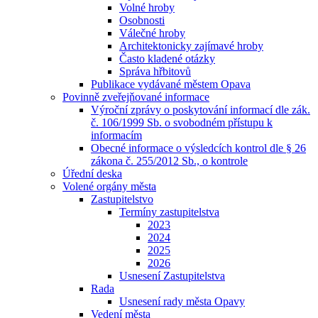
Volné hroby
Osobnosti
Válečné hroby
Architektonicky zajímavé hroby
Často kladené otázky
Správa hřbitovů
Publikace vydávané městem Opava
Povinně zveřejňované informace
Výroční zprávy o poskytování informací dle zák.
č. 106/1999 Sb. o svobodném přístupu k
informacím
Obecné informace o výsledcích kontrol dle § 26
zákona č. 255/2012 Sb., o kontrole
Úřední deska
Volené orgány města
Zastupitelstvo
Termíny zastupitelstva
2023
2024
2025
2026
Usnesení Zastupitelstva
Rada
Usnesení rady města Opavy
Vedení města