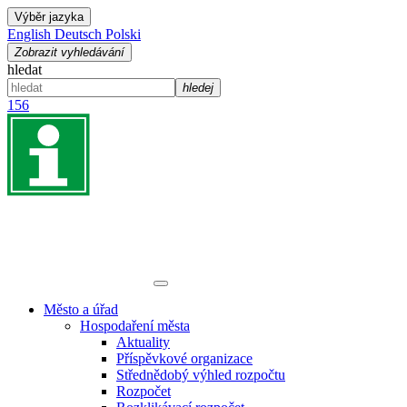
Výběr jazyka
English
Deutsch
Polski
Zobrazit vyhledávání
hledat
hledej
156
Město a úřad
Hospodaření města
Aktuality
Příspěvkové organizace
Střednědobý výhled rozpočtu
Rozpočet