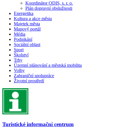
Koordinátor ODIS, s. r. o.
Plán dopravní obslužnosti
Energetika
Kultura a akce města
Majetek města
Mapový portál
Média
Podnikání
Sociální oblast
Sport
Školství
Trhy
Územní plánování a městská mobilita
Volby
Zahraniční spolupráce
Životní prostředí
Turistické informační centrum