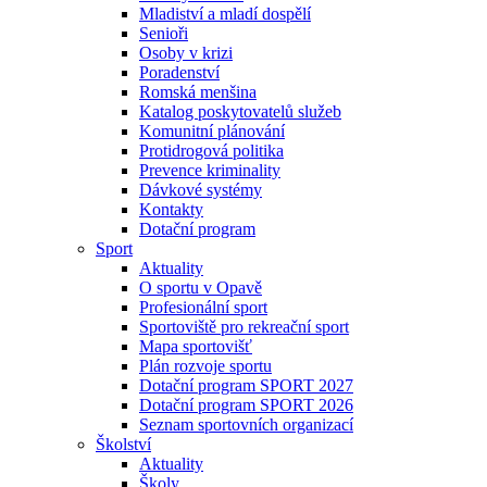
Mladiství a mladí dospělí
Senioři
Osoby v krizi
Poradenství
Romská menšina
Katalog poskytovatelů služeb
Komunitní plánování
Protidrogová politika
Prevence kriminality
Dávkové systémy
Kontakty
Dotační program
Sport
Aktuality
O sportu v Opavě
Profesionální sport
Sportoviště pro rekreační sport
Mapa sportovišť
Plán rozvoje sportu
Dotační program SPORT 2027
Dotační program SPORT 2026
Seznam sportovních organizací
Školství
Aktuality
Školy