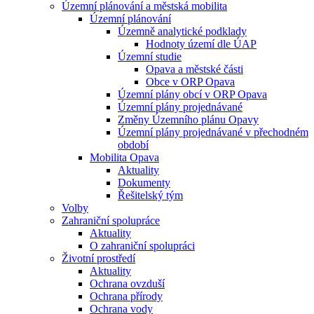
Územní plánování a městská mobilita
Územní plánování
Územně analytické podklady
Hodnoty území dle ÚAP
Územní studie
Opava a městské části
Obce v ORP Opava
Územní plány obcí v ORP Opava
Územní plány projednávané
Změny Územního plánu Opavy
Územní plány projednávané v přechodném
období
Mobilita Opava
Aktuality
Dokumenty
Řešitelský tým
Volby
Zahraniční spolupráce
Aktuality
O zahraniční spolupráci
Životní prostředí
Aktuality
Ochrana ovzduší
Ochrana přírody
Ochrana vody