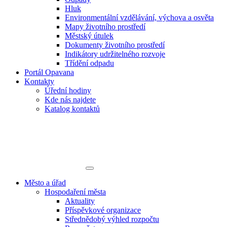
Hluk
Environmentální vzdělávání, výchova a osvěta
Mapy životního prostředí
Městský útulek
Dokumenty životního prostředí
Indikátory udržitelného rozvoje
Třídění odpadu
Portál Opavana
Kontakty
Úřední hodiny
Kde nás najdete
Katalog kontaktů
Město a úřad
Hospodaření města
Aktuality
Příspěvkové organizace
Střednědobý výhled rozpočtu