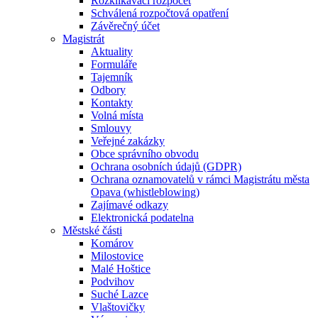
Rozklikávací rozpočet
Schválená rozpočtová opatření
Závěrečný účet
Magistrát
Aktuality
Formuláře
Tajemník
Odbory
Kontakty
Volná místa
Smlouvy
Veřejné zakázky
Obce správního obvodu
Ochrana osobních údajů (GDPR)
Ochrana oznamovatelů v rámci Magistrátu města
Opava (whistleblowing)
Zajímavé odkazy
Elektronická podatelna
Městské části
Komárov
Milostovice
Malé Hoštice
Podvihov
Suché Lazce
Vlaštovičky