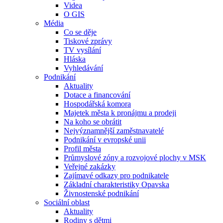
Videa
O GIS
Média
Co se děje
Tiskové zprávy
TV vysílání
Hláska
Vyhledávání
Podnikání
Aktuality
Dotace a financování
Hospodářská komora
Majetek města k pronájmu a prodeji
Na koho se obrátit
Nejvýznamnější zaměstnavatelé
Podnikání v evropské unii
Profil města
Průmyslové zóny a rozvojové plochy v MSK
Veřejné zakázky
Zajímavé odkazy pro podnikatele
Základní charakteristiky Opavska
Živnostenské podnikání
Sociální oblast
Aktuality
Rodiny s dětmi