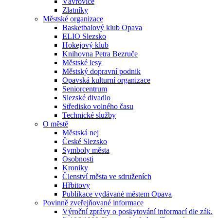
Vávrovice
Zlatníky
Městské organizace
Basketbalový klub Opava
ELIO Slezsko
Hokejový klub
Knihovna Petra Bezruče
Městské lesy
Městský dopravní podnik
Opavská kulturní organizace
Seniorcentrum
Slezské divadlo
Středisko volného času
Technické služby
O městě
Městská nej
České Slezsko
Symboly města
Osobnosti
Kroniky
Členství města ve sdruženích
Hřbitovy
Publikace vydávané městem Opava
Povinně zveřejňované informace
Výroční zprávy o poskytování informací dle zák.