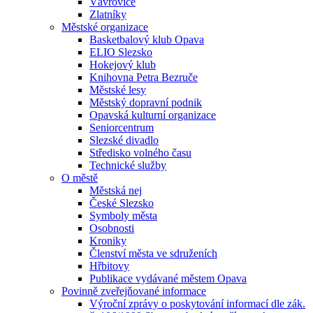
Vávrovice
Zlatníky
Městské organizace
Basketbalový klub Opava
ELIO Slezsko
Hokejový klub
Knihovna Petra Bezruče
Městské lesy
Městský dopravní podnik
Opavská kulturní organizace
Seniorcentrum
Slezské divadlo
Středisko volného času
Technické služby
O městě
Městská nej
České Slezsko
Symboly města
Osobnosti
Kroniky
Členství města ve sdruženích
Hřbitovy
Publikace vydávané městem Opava
Povinně zveřejňované informace
Výroční zprávy o poskytování informací dle zák.