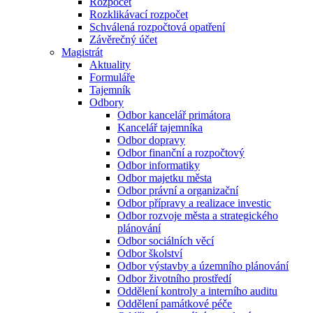
Rozpočet
Rozklikávací rozpočet
Schválená rozpočtová opatření
Závěrečný účet
Magistrát
Aktuality
Formuláře
Tajemník
Odbory
Odbor kancelář primátora
Kancelář tajemníka
Odbor dopravy
Odbor finanční a rozpočtový
Odbor informatiky
Odbor majetku města
Odbor právní a organizační
Odbor přípravy a realizace investic
Odbor rozvoje města a strategického
plánování
Odbor sociálních věcí
Odbor školství
Odbor výstavby a územního plánování
Odbor životního prostředí
Oddělení kontroly a interního auditu
Oddělení památkové péče