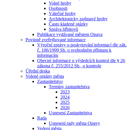
Volné hroby
Osobnosti
Válečné hroby
Architektonicky zajímavé hroby
Často kladené otázky
Správa hřbitovů
Publikace vydávané městem Opava
Povinně zveřejňované informace
Výroční zprávy o poskytování informací dle zák.
č. 106/1999 Sb. o svobodném přístupu k
informacím
Obecné informace o výsledcích kontrol dle § 26
zákona č. 255/2012 Sb., o kontrole
Úřední deska
Volené orgány města
Zastupitelstvo
Termíny zastupitelstva
2023
2024
2025
2026
Usnesení Zastupitelstva
Rada
Usnesení rady města Opavy
Vedení města