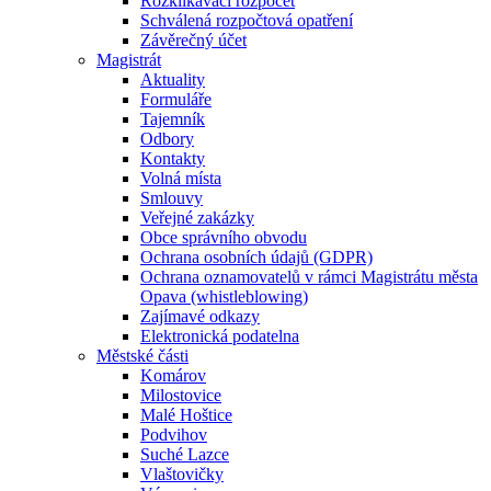
Rozklikávací rozpočet
Schválená rozpočtová opatření
Závěrečný účet
Magistrát
Aktuality
Formuláře
Tajemník
Odbory
Kontakty
Volná místa
Smlouvy
Veřejné zakázky
Obce správního obvodu
Ochrana osobních údajů (GDPR)
Ochrana oznamovatelů v rámci Magistrátu města
Opava (whistleblowing)
Zajímavé odkazy
Elektronická podatelna
Městské části
Komárov
Milostovice
Malé Hoštice
Podvihov
Suché Lazce
Vlaštovičky