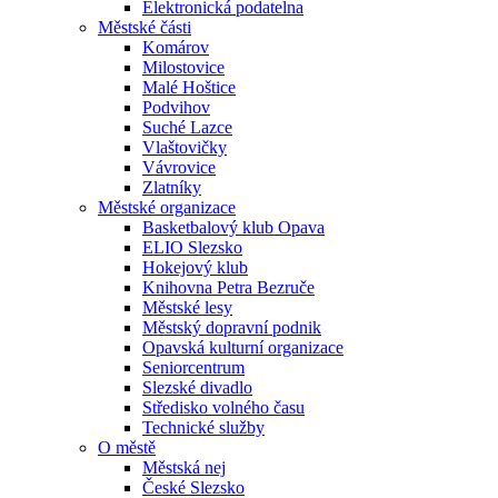
Elektronická podatelna
Městské části
Komárov
Milostovice
Malé Hoštice
Podvihov
Suché Lazce
Vlaštovičky
Vávrovice
Zlatníky
Městské organizace
Basketbalový klub Opava
ELIO Slezsko
Hokejový klub
Knihovna Petra Bezruče
Městské lesy
Městský dopravní podnik
Opavská kulturní organizace
Seniorcentrum
Slezské divadlo
Středisko volného času
Technické služby
O městě
Městská nej
České Slezsko