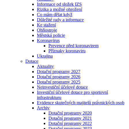
Informace od složek IZS
Rizika a možné ohrožení
Co mám dělat když
Důležité rady a informace
Ke stažení
Ohňostroje
Městská policie
Koronavirus
Prevence před koronavirem
Příznaky koronaviru
Ukrajina
Dotace
Aktuality
Dotační programy 2027
Dotační programy 2026
Dotační programy 2025
Neinvestiční účelové dotace
Investiční účelové dotace pro sportovní
infrastrukturu
Evidence skutečných majitelů právnických osob
Archiv
Dotační programy 2020
Dotační programy 2021
Dotační programy 2022
Dotační programy 2023