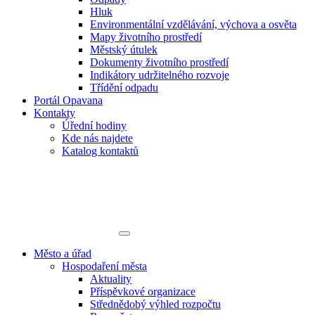
Hluk
Environmentální vzdělávání, výchova a osvěta
Mapy životního prostředí
Městský útulek
Dokumenty životního prostředí
Indikátory udržitelného rozvoje
Třídění odpadu
Portál Opavana
Kontakty
Úřední hodiny
Kde nás najdete
Katalog kontaktů
Město a úřad
Hospodaření města
Aktuality
Příspěvkové organizace
Střednědobý výhled rozpočtu