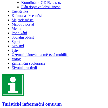
Koordinátor ODIS, s. r. o.
Plán dopravní obslužnosti
Energetika
Kultura a akce města
Majetek města
Mapový portál
Média
Podnikání
Sociální oblast
Sport
Školství
Trhy
Územní plánování a městská mobilita
Volby
Zahraniční spolupráce
Životní prostředí
Turistické informační centrum