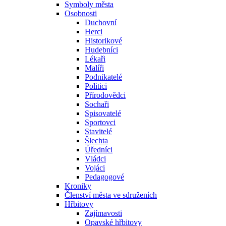
Symboly města
Osobnosti
Duchovní
Herci
Historikové
Hudebníci
Lékaři
Malíři
Podnikatelé
Politici
Přírodovědci
Sochaři
Spisovatelé
Sportovci
Stavitelé
Šlechta
Úředníci
Vládci
Vojáci
Pedagogové
Kroniky
Členství města ve sdruženích
Hřbitovy
Zajímavosti
Opavské hřbitovy