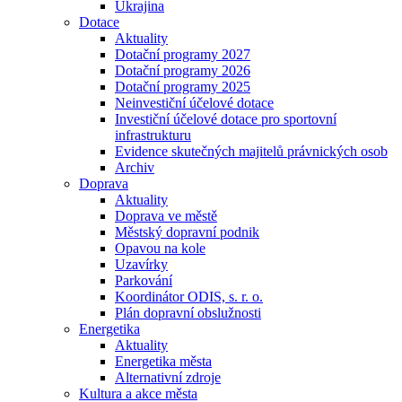
Ukrajina
Dotace
Aktuality
Dotační programy 2027
Dotační programy 2026
Dotační programy 2025
Neinvestiční účelové dotace
Investiční účelové dotace pro sportovní
infrastrukturu
Evidence skutečných majitelů právnických osob
Archiv
Doprava
Aktuality
Doprava ve městě
Městský dopravní podnik
Opavou na kole
Uzavírky
Parkování
Koordinátor ODIS, s. r. o.
Plán dopravní obslužnosti
Energetika
Aktuality
Energetika města
Alternativní zdroje
Kultura a akce města