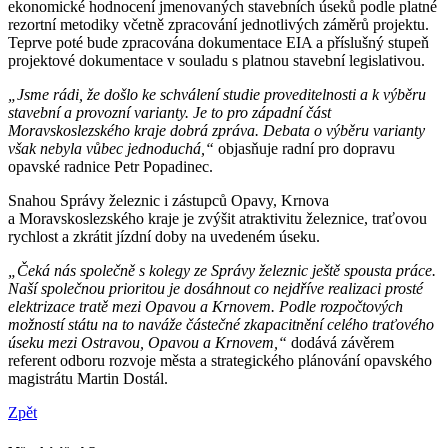
ekonomické hodnocení jmenovaných stavebních úseků podle platné
rezortní metodiky včetně zpracování jednotlivých záměrů projektu.
Teprve poté bude zpracována dokumentace EIA a příslušný stupeň
projektové dokumentace v souladu s platnou stavební legislativou.
„Jsme rádi, že došlo ke schválení studie proveditelnosti a k výběru
stavební a provozní varianty. Je to pro západní část
Moravskoslezského kraje dobrá zpráva. Debata o výběru varianty
však nebyla vůbec jednoduchá,“
objasňuje radní pro dopravu
opavské radnice Petr Popadinec.
Snahou Správy železnic i zástupců Opavy, Krnova
a Moravskoslezského kraje je zvýšit atraktivitu železnice, traťovou
rychlost a zkrátit jízdní doby na uvedeném úseku.
„Čeká nás společně s kolegy ze Správy železnic ještě spousta práce.
Naší společnou prioritou je dosáhnout co nejdříve realizaci prosté
elektrizace tratě mezi Opavou a Krnovem. Podle rozpočtových
možností státu na to naváže částečné zkapacitnění celého traťového
úseku mezi Ostravou, Opavou a Krnovem,“
dodává závěrem
referent odboru rozvoje města a strategického plánování opavského
magistrátu Martin Dostál.
Zpět