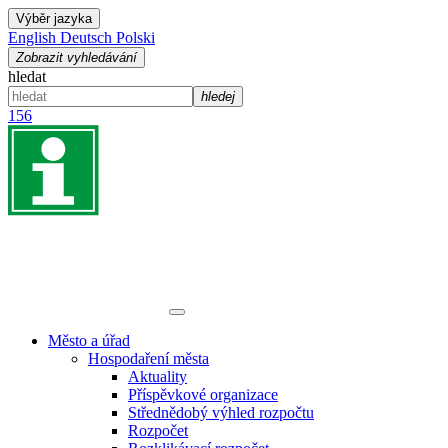
Výběr jazyka
English
Deutsch
Polski
Zobrazit vyhledávání
hledat
hledej
156
Město a úřad
Hospodaření města
Aktuality
Příspěvkové organizace
Střednědobý výhled rozpočtu
Rozpočet