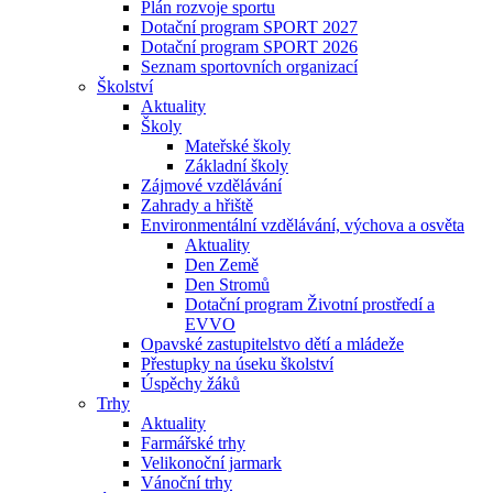
Plán rozvoje sportu
Dotační program SPORT 2027
Dotační program SPORT 2026
Seznam sportovních organizací
Školství
Aktuality
Školy
Mateřské školy
Základní školy
Zájmové vzdělávání
Zahrady a hřiště
Environmentální vzdělávání, výchova a osvěta
Aktuality
Den Země
Den Stromů
Dotační program Životní prostředí a
EVVO
Opavské zastupitelstvo dětí a mládeže
Přestupky na úseku školství
Úspěchy žáků
Trhy
Aktuality
Farmářské trhy
Velikonoční jarmark
Vánoční trhy