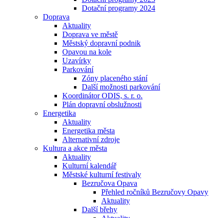
Dotační programy 2024
Doprava
Aktuality
Doprava ve městě
Městský dopravní podnik
Opavou na kole
Uzavírky
Parkování
Zóny placeného stání
Další možnosti parkování
Koordinátor ODIS, s. r. o.
Plán dopravní obslužnosti
Energetika
Aktuality
Energetika města
Alternativní zdroje
Kultura a akce města
Aktuality
Kulturní kalendář
Městské kulturní festivaly
Bezručova Opava
Přehled ročníků Bezručovy Opavy
Aktuality
Další břehy