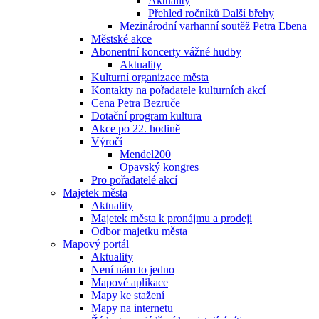
Aktuality
Přehled ročníků Další břehy
Mezinárodní varhanní soutěž Petra Ebena
Městské akce
Abonentní koncerty vážné hudby
Aktuality
Kulturní organizace města
Kontakty na pořadatele kulturních akcí
Cena Petra Bezruče
Dotační program kultura
Akce po 22. hodině
Výročí
Mendel200
Opavský kongres
Pro pořadatelé akcí
Majetek města
Aktuality
Majetek města k pronájmu a prodeji
Odbor majetku města
Mapový portál
Aktuality
Není nám to jedno
Mapové aplikace
Mapy ke stažení
Mapy na internetu