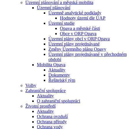
Územní plánování a městská mobilita
Územní plánování
Územně analytické podklady
Hodnoty území dle ÚAP
Územní studie
Opava a městské části
Obce v ORP Opava
Územní plány obcí v ORP Opava
Územní plány projednávané
Změny Územního plánu Opavy
Územní plány projednávané v přechodném
období
Mobilita Opava
Aktuality
Dokumenty
Řešitelský tým
Volby
Zahraniční spolupráce
Aktuality
O zahraniční spolupráci
Životní prostředí
Aktuality
Ochrana ovzduší
Ochrana přírody
Ochrana vody