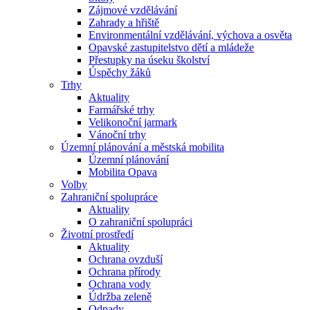
Zájmové vzdělávání
Zahrady a hřiště
Environmentální vzdělávání, výchova a osvěta
Opavské zastupitelstvo dětí a mládeže
Přestupky na úseku školství
Úspěchy žáků
Trhy
Aktuality
Farmářské trhy
Velikonoční jarmark
Vánoční trhy
Územní plánování a městská mobilita
Územní plánování
Mobilita Opava
Volby
Zahraniční spolupráce
Aktuality
O zahraniční spolupráci
Životní prostředí
Aktuality
Ochrana ovzduší
Ochrana přírody
Ochrana vody
Údržba zeleně
Odpady