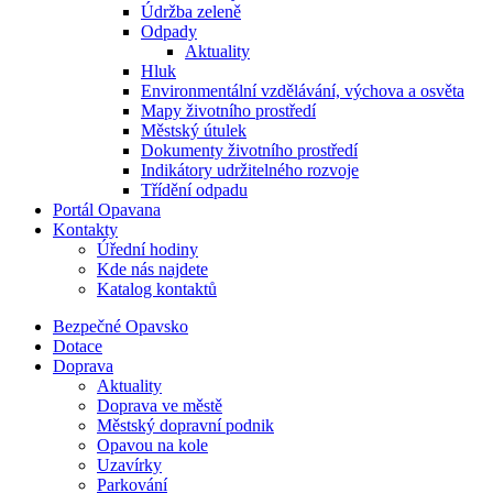
Údržba zeleně
Odpady
Aktuality
Hluk
Environmentální vzdělávání, výchova a osvěta
Mapy životního prostředí
Městský útulek
Dokumenty životního prostředí
Indikátory udržitelného rozvoje
Třídění odpadu
Portál Opavana
Kontakty
Úřední hodiny
Kde nás najdete
Katalog kontaktů
Bezpečné Opavsko
Dotace
Doprava
Aktuality
Doprava ve městě
Městský dopravní podnik
Opavou na kole
Uzavírky
Parkování