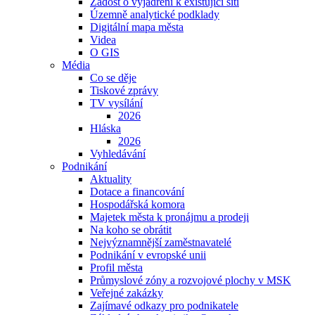
Žádost o vyjádření k existující síti
Územně analytické podklady
Digitální mapa města
Videa
O GIS
Média
Co se děje
Tiskové zprávy
TV vysílání
2026
Hláska
2026
Vyhledávání
Podnikání
Aktuality
Dotace a financování
Hospodářská komora
Majetek města k pronájmu a prodeji
Na koho se obrátit
Nejvýznamnější zaměstnavatelé
Podnikání v evropské unii
Profil města
Průmyslové zóny a rozvojové plochy v MSK
Veřejné zakázky
Zajímavé odkazy pro podnikatele