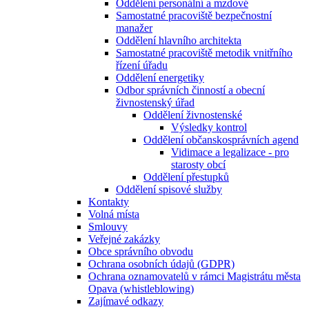
Oddělení personální a mzdové
Samostatné pracoviště bezpečnostní
manažer
Oddělení hlavního architekta
Samostatné pracoviště metodik vnitřního
řízení úřadu
Oddělení energetiky
Odbor správních činností a obecní
živnostenský úřad
Oddělení živnostenské
Výsledky kontrol
Oddělení občanskosprávních agend
Vidimace a legalizace - pro
starosty obcí
Oddělení přestupků
Oddělení spisové služby
Kontakty
Volná místa
Smlouvy
Veřejné zakázky
Obce správního obvodu
Ochrana osobních údajů (GDPR)
Ochrana oznamovatelů v rámci Magistrátu města
Opava (whistleblowing)
Zajímavé odkazy