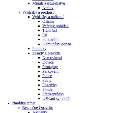
Minulá zastupitestva
Archiv
Vyhlášky a předpisy
Vyhlášky a nařízení
Ostatní
Veřejný pořádek
Tržní řád
Psi
Parkování
Komunální odpad
Poplatky
Zásady a pravidla
Nemovitosti
Dotace
Pronájmy
Parkování
Petice
Pocty
Pozemky
Fondy
Předzahrádky
Užívání symbolů
Nabídka témat
Bezpečné Opavsko
Aktuality