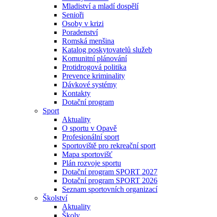
Mladiství a mladí dospělí
Senioři
Osoby v krizi
Poradenství
Romská menšina
Katalog poskytovatelů služeb
Komunitní plánování
Protidrogová politika
Prevence kriminality
Dávkové systémy
Kontakty
Dotační program
Sport
Aktuality
O sportu v Opavě
Profesionální sport
Sportoviště pro rekreační sport
Mapa sportovišť
Plán rozvoje sportu
Dotační program SPORT 2027
Dotační program SPORT 2026
Seznam sportovních organizací
Školství
Aktuality
Školy