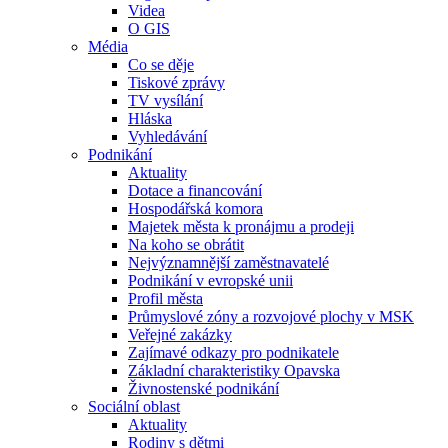
Videa
O GIS
Média
Co se děje
Tiskové zprávy
TV vysílání
Hláska
Vyhledávání
Podnikání
Aktuality
Dotace a financování
Hospodářská komora
Majetek města k pronájmu a prodeji
Na koho se obrátit
Nejvýznamnější zaměstnavatelé
Podnikání v evropské unii
Profil města
Průmyslové zóny a rozvojové plochy v MSK
Veřejné zakázky
Zajímavé odkazy pro podnikatele
Základní charakteristiky Opavska
Živnostenské podnikání
Sociální oblast
Aktuality
Rodiny s dětmi