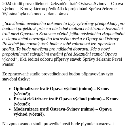
2024 studii proveditelnosti železniční tratě Ostrava-Svinov – Opava
východ – Krnov, kterou předložila k projednání Správa železnic.
Vybrána byla nakonec varianta 4max.
„Schválením uvedeného dokumentu byly vytvořeny předpoklady pro
budoucí projektové práce a následně realizaci elektrizace železniční
trati mezi Opavou a Krnovem včetně jejího následného zkapacitnění
a zkapacitnění navazujícího traťového úseku z Opavy do Ostravy.
Posledně jmenovaný úsek bude v sobě zahrnovat tzv. opavskou
spojku. Ta bude navržena pro nákladní dopravu. Jde o nové
propojení mezi stávajícími tratěmi před železniční stanicí Opava
východ“,
říká ředitel odboru přípravy staveb Správy železnic Pavel
Paidar.
Ze zpracované studie proveditelnosti budou připravovány tyto
stavební úseky:
Optimalizace tratě Opava východ (mimo) – Krnov
(včetně);
Prostá elektrizace tratě Opava východ (mimo) – Krnov
(včetně);
Modernizace tratě Ostrava-Svinov (mimo) – Opava
východ (včetně).
Na zpracovanou studii proveditelnosti bude plynule navazovat