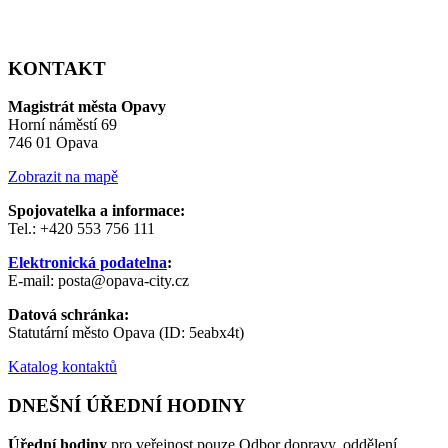
KONTAKT
Magistrát města Opavy
Horní náměstí 69
746 01 Opava
Zobrazit na mapě
Spojovatelka a informace:
Tel.: +420 553 756 111
Elektronická podatelna
:
E-mail: posta@opava-city.cz
Datová schránka:
Statutární město Opava (ID: 5eabx4t)
Katalog kontaktů
DNEŠNÍ ÚŘEDNÍ HODINY
Úřední hodiny
pro veřejnost pouze Odbor dopravy, oddělení