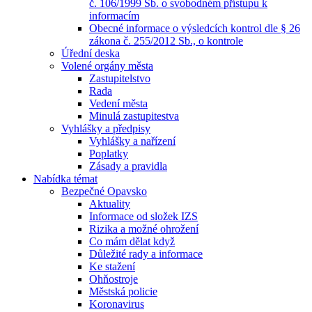
č. 106/1999 Sb. o svobodném přístupu k
informacím
Obecné informace o výsledcích kontrol dle § 26
zákona č. 255/2012 Sb., o kontrole
Úřední deska
Volené orgány města
Zastupitelstvo
Rada
Vedení města
Minulá zastupitestva
Vyhlášky a předpisy
Vyhlášky a nařízení
Poplatky
Zásady a pravidla
Nabídka témat
Bezpečné Opavsko
Aktuality
Informace od složek IZS
Rizika a možné ohrožení
Co mám dělat když
Důležité rady a informace
Ke stažení
Ohňostroje
Městská policie
Koronavirus