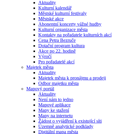
Aktuality
Kulturní kalendář
Městské kulturní festivaly
Městské akce
Abonentní koncerty vážné hudby
Kulturní organizace města
Kontakty na pořadatele kulturních akcí
Cena Petra Bezruče
Dotační program kultura
Akce po 22. hodině
Výročí
Pro pořadatelé akcí
Majetek města
Aktuality
Majetek města k pronájmu a prodeji
Odbor majetku města
Mapový portál
Aktuality
Není nám to jedno
Mapové aplikace
Mapy ke stažení
Mapy na internetu
Žádost o vyjádření k existující síti
Územně analytické podklady
Digitální mapa města