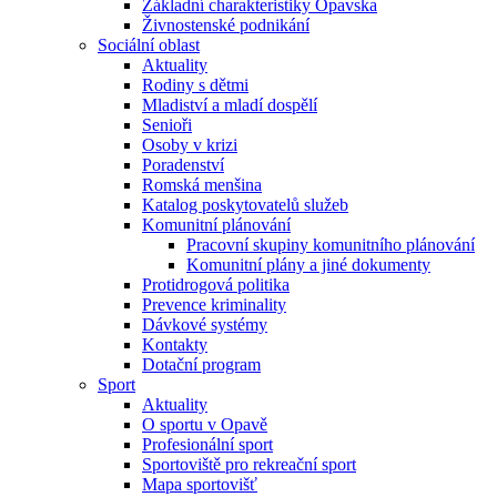
Základní charakteristiky Opavska
Živnostenské podnikání
Sociální oblast
Aktuality
Rodiny s dětmi
Mladiství a mladí dospělí
Senioři
Osoby v krizi
Poradenství
Romská menšina
Katalog poskytovatelů služeb
Komunitní plánování
Pracovní skupiny komunitního plánování
Komunitní plány a jiné dokumenty
Protidrogová politika
Prevence kriminality
Dávkové systémy
Kontakty
Dotační program
Sport
Aktuality
O sportu v Opavě
Profesionální sport
Sportoviště pro rekreační sport
Mapa sportovišť