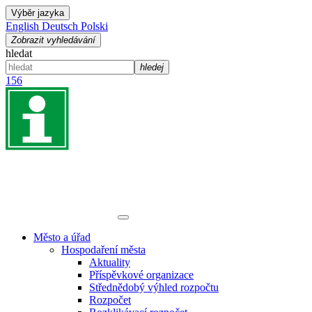
Výběr jazyka
English
Deutsch
Polski
Zobrazit vyhledávání
hledat
hledej
156
Město a úřad
Hospodaření města
Aktuality
Příspěvkové organizace
Střednědobý výhled rozpočtu
Rozpočet