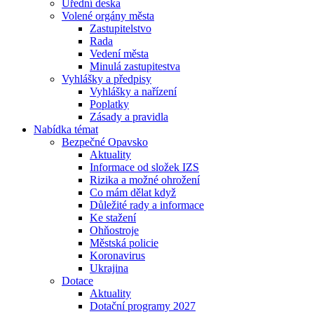
Úřední deska
Volené orgány města
Zastupitelstvo
Rada
Vedení města
Minulá zastupitestva
Vyhlášky a předpisy
Vyhlášky a nařízení
Poplatky
Zásady a pravidla
Nabídka témat
Bezpečné Opavsko
Aktuality
Informace od složek IZS
Rizika a možné ohrožení
Co mám dělat když
Důležité rady a informace
Ke stažení
Ohňostroje
Městská policie
Koronavirus
Ukrajina
Dotace
Aktuality
Dotační programy 2027