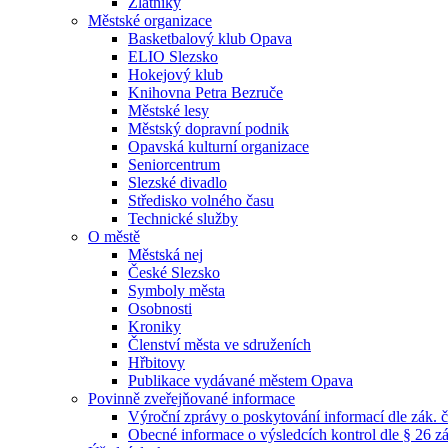
Zlatníky
Městské organizace
Basketbalový klub Opava
ELIO Slezsko
Hokejový klub
Knihovna Petra Bezruče
Městské lesy
Městský dopravní podnik
Opavská kulturní organizace
Seniorcentrum
Slezské divadlo
Středisko volného času
Technické služby
O městě
Městská nej
České Slezsko
Symboly města
Osobnosti
Kroniky
Členství města ve sdruženích
Hřbitovy
Publikace vydávané městem Opava
Povinně zveřejňované informace
Výroční zprávy o poskytování informací dle zák. 
Obecné informace o výsledcích kontrol dle § 26 zá