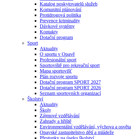
Katalog poskytovatelů služeb
Komunitní plánování
Protidrogová politika
Prevence kriminality
Dávkové systémy
Kontakty
Dotační program
Sport
Aktuality
O sportu v Opavě
Profesionální sport
Sportoviště pro rekreační sport
Mapa sportovišť
Plán rozvoje sportu
Dotační program SPORT 2027
Dotační program SPORT 2026
Seznam sportovních organizací
Školství
Aktuality
Školy
Zájmové vzdělávání
Zahrady a hřiště
Environmentální vzdělávání, výchova a osvěta
Opavské zastupitelstvo dětí a mládeže
Přestupky na úseku školství