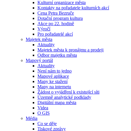
Kulturní organizace města
Kontakty na pořadatele kulturních akcí
Cena Petra Bezruče
Dotační program kultura
Akce po 22. hodině
Výročí
Pro pořadatelé akcí
Majetek města
Aktuality
Majetek města k pronájmu a prodeji
Odbor majetku města
Mapový portál
Aktuality
Není nám to jedno
Mapové aplikace
Mapy ke stažení
Mapy na internetu
Žádost o vyjádření k existující síti
Územně analytické podklady
Digitální mapa města
Videa
O GIS
Média
Co se děje
Tiskové zprávy