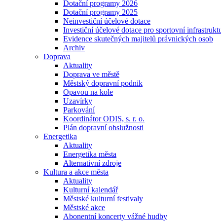
Dotační programy 2026
Dotační programy 2025
Neinvestiční účelové dotace
Investiční účelové dotace pro sportovní infrastrukt
Evidence skutečných majitelů právnických osob
Archiv
Doprava
Aktuality
Doprava ve městě
Městský dopravní podnik
Opavou na kole
Uzavírky
Parkování
Koordinátor ODIS, s. r. o.
Plán dopravní obslužnosti
Energetika
Aktuality
Energetika města
Alternativní zdroje
Kultura a akce města
Aktuality
Kulturní kalendář
Městské kulturní festivaly
Městské akce
Abonentní koncerty vážné hudby