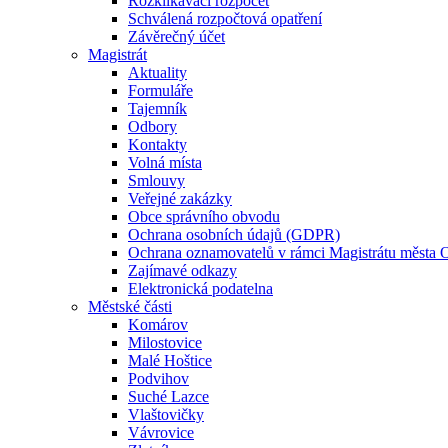
Rozklikávací rozpočet
Schválená rozpočtová opatření
Závěrečný účet
Magistrát
Aktuality
Formuláře
Tajemník
Odbory
Kontakty
Volná místa
Smlouvy
Veřejné zakázky
Obce správního obvodu
Ochrana osobních údajů (GDPR)
Ochrana oznamovatelů v rámci Magistrátu města 
Zajímavé odkazy
Elektronická podatelna
Městské části
Komárov
Milostovice
Malé Hoštice
Podvihov
Suché Lazce
Vlaštovičky
Vávrovice