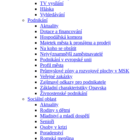
TV vysílání
Hláska
Vyhledávání
Podnikání
Aktuality
Dotace a financování
Hospodářská komora
Majetek města k pronájmu a prodeji
Na koho se obrátit
Nejvýznamnější zaměstnavatelé
Podnikání v evropské unii
Profil města
Průmyslové zóny a rozvojové plochy v MSK
Veřejné zakázky
Zajímavé odkazy pro podnikatele
Základní charakteristiky Opavska
Živnostenské podnikání
Sociální oblast
Aktuality
Rodiny s dětmi
Mladiství a mladí dospělí
Senioři
Osoby v krizi
Poradenství
Romská menšina