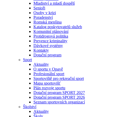
Mladiství a mladí dospělí
Senioři
Osoby v krizi
Poradenství
Romská menšina
Katalog poskytovatelů služeb
Komunitní plánování
Protidrogová politika
Prevence kriminality
Dávkové systémy
Kontakty
Dotační program
Sport
Aktuality
O sportu v Opavě
Profesionální sport
Sportoviště pro rekreační sport
Mapa sportovišť
Plán rozvoje sportu
Dotační program SPORT 2027
Dotační program SPORT 2026
Seznam sportovních organizací
Školství
Aktuality
Školy