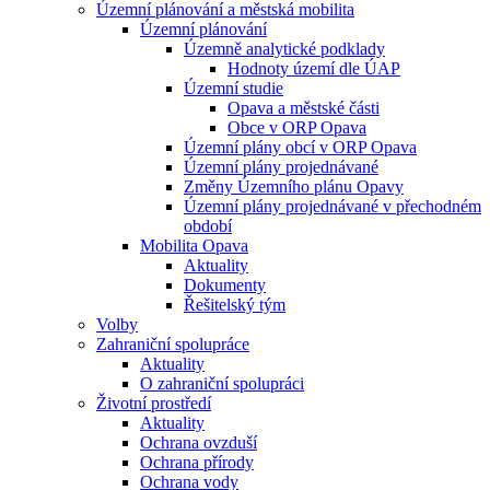
Územní plánování a městská mobilita
Územní plánování
Územně analytické podklady
Hodnoty území dle ÚAP
Územní studie
Opava a městské části
Obce v ORP Opava
Územní plány obcí v ORP Opava
Územní plány projednávané
Změny Územního plánu Opavy
Územní plány projednávané v přechodném
období
Mobilita Opava
Aktuality
Dokumenty
Řešitelský tým
Volby
Zahraniční spolupráce
Aktuality
O zahraniční spolupráci
Životní prostředí
Aktuality
Ochrana ovzduší
Ochrana přírody
Ochrana vody