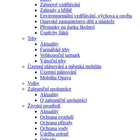
Zájmové vzdělávání
Zahrady a hřiště
Environmentální vzdělávání, výchova a osvěta
Opavské zastupitelstvo dětí a mládeže
Přestupky na úseku školství
Úspěchy žáků
Trhy
Aktuality
Farmářské trhy
Velikonoční jarmark
Vánoční trhy
Územní plánování a městská mobilita
Územní plánování
Mobilita Opava
Volby
Zahraniční spolupráce
Aktuality
O zahraniční spolupráci
Životní prostředí
Aktuality
Ochrana ovzduší
Ochrana přírody
Ochrana vody
Údržba zeleně
Odpady