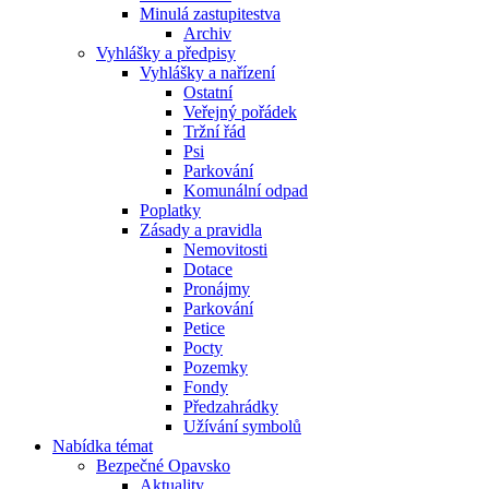
Minulá zastupitestva
Archiv
Vyhlášky a předpisy
Vyhlášky a nařízení
Ostatní
Veřejný pořádek
Tržní řád
Psi
Parkování
Komunální odpad
Poplatky
Zásady a pravidla
Nemovitosti
Dotace
Pronájmy
Parkování
Petice
Pocty
Pozemky
Fondy
Předzahrádky
Užívání symbolů
Nabídka témat
Bezpečné Opavsko
Aktuality