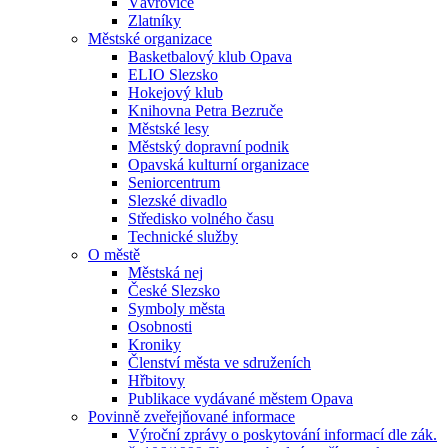
Vávrovice
Zlatníky
Městské organizace
Basketbalový klub Opava
ELIO Slezsko
Hokejový klub
Knihovna Petra Bezruče
Městské lesy
Městský dopravní podnik
Opavská kulturní organizace
Seniorcentrum
Slezské divadlo
Středisko volného času
Technické služby
O městě
Městská nej
České Slezsko
Symboly města
Osobnosti
Kroniky
Členství města ve sdruženích
Hřbitovy
Publikace vydávané městem Opava
Povinně zveřejňované informace
Výroční zprávy o poskytování informací dle zák.