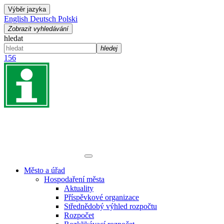
Výběr jazyka
English
Deutsch
Polski
Zobrazit vyhledávání
hledat
hledej
156
Město a úřad
Hospodaření města
Aktuality
Příspěvkové organizace
Střednědobý výhled rozpočtu
Rozpočet