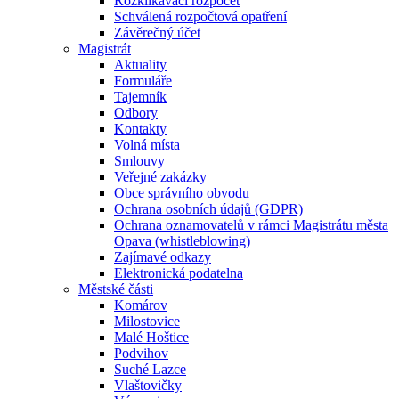
Rozklikávací rozpočet
Schválená rozpočtová opatření
Závěrečný účet
Magistrát
Aktuality
Formuláře
Tajemník
Odbory
Kontakty
Volná místa
Smlouvy
Veřejné zakázky
Obce správního obvodu
Ochrana osobních údajů (GDPR)
Ochrana oznamovatelů v rámci Magistrátu města
Opava (whistleblowing)
Zajímavé odkazy
Elektronická podatelna
Městské části
Komárov
Milostovice
Malé Hoštice
Podvihov
Suché Lazce
Vlaštovičky