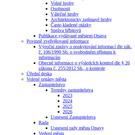
Volné hroby
Osobnosti
Válečné hroby
Architektonicky zajímavé hroby
Často kladené otázky
Správa hřbitovů
Publikace vydávané městem Opava
Povinně zveřejňované informace
Výroční zprávy o poskytování informací dle zák.
č. 106/1999 Sb. o svobodném přístupu k
informacím
Obecné informace o výsledcích kontrol dle § 26
zákona č. 255/2012 Sb., o kontrole
Úřední deska
Volené orgány města
Zastupitelstvo
Termíny zastupitelstva
2023
2024
2025
2026
Usnesení Zastupitelstva
Rada
Usnesení rady města Opavy
Vedení města