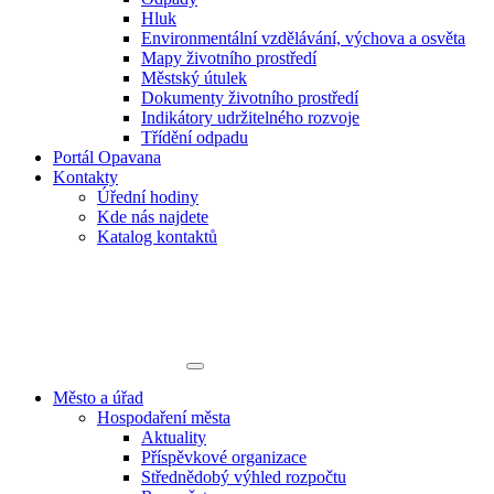
Hluk
Environmentální vzdělávání, výchova a osvěta
Mapy životního prostředí
Městský útulek
Dokumenty životního prostředí
Indikátory udržitelného rozvoje
Třídění odpadu
Portál Opavana
Kontakty
Úřední hodiny
Kde nás najdete
Katalog kontaktů
Město a úřad
Hospodaření města
Aktuality
Příspěvkové organizace
Střednědobý výhled rozpočtu