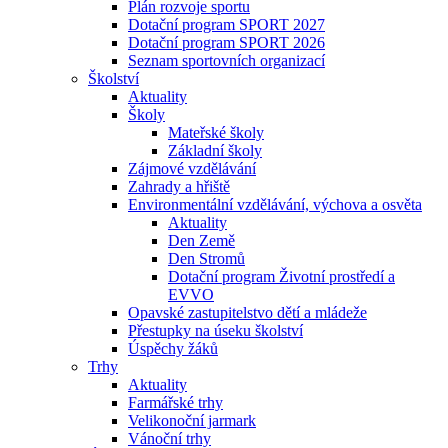
Plán rozvoje sportu
Dotační program SPORT 2027
Dotační program SPORT 2026
Seznam sportovních organizací
Školství
Aktuality
Školy
Mateřské školy
Základní školy
Zájmové vzdělávání
Zahrady a hřiště
Environmentální vzdělávání, výchova a osvěta
Aktuality
Den Země
Den Stromů
Dotační program Životní prostředí a
EVVO
Opavské zastupitelstvo dětí a mládeže
Přestupky na úseku školství
Úspěchy žáků
Trhy
Aktuality
Farmářské trhy
Velikonoční jarmark
Vánoční trhy