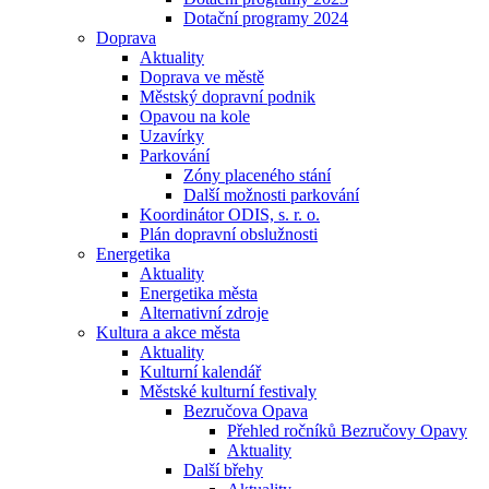
Dotační programy 2024
Doprava
Aktuality
Doprava ve městě
Městský dopravní podnik
Opavou na kole
Uzavírky
Parkování
Zóny placeného stání
Další možnosti parkování
Koordinátor ODIS, s. r. o.
Plán dopravní obslužnosti
Energetika
Aktuality
Energetika města
Alternativní zdroje
Kultura a akce města
Aktuality
Kulturní kalendář
Městské kulturní festivaly
Bezručova Opava
Přehled ročníků Bezručovy Opavy
Aktuality
Další břehy