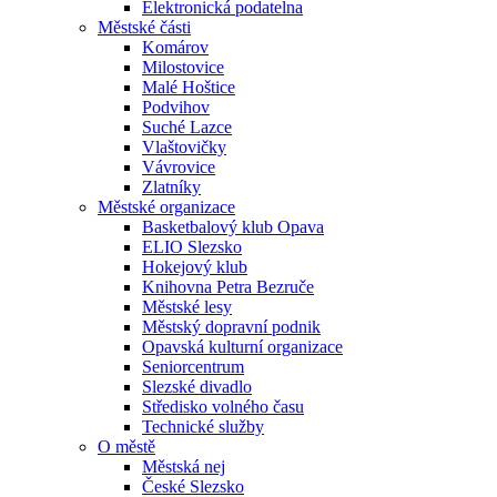
Elektronická podatelna
Městské části
Komárov
Milostovice
Malé Hoštice
Podvihov
Suché Lazce
Vlaštovičky
Vávrovice
Zlatníky
Městské organizace
Basketbalový klub Opava
ELIO Slezsko
Hokejový klub
Knihovna Petra Bezruče
Městské lesy
Městský dopravní podnik
Opavská kulturní organizace
Seniorcentrum
Slezské divadlo
Středisko volného času
Technické služby
O městě
Městská nej
České Slezsko