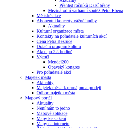
Aktuality
Přehled ročníků Další břehy
Mezinárodní varhanní soutěž Petra Ebena
Městské akce
Abonentní koncerty vážné hudby
Aktuality
Kulturní organizace města
Kontakty na pořadatele kulturních akcí
Cena Petra Bezruče
Dotační program kultura
Akce po 22. hodině
Výročí
Mendel200
Opavský kongres
Pro pořadatelé akcí
Majetek města
Aktuality
Majetek města k pronájmu a prodeji
Odbor majetku města
Mapový portál
Aktuality
Není nám to jedno
Mapové aplikace
Mapy ke stažení
Mapy na internetu