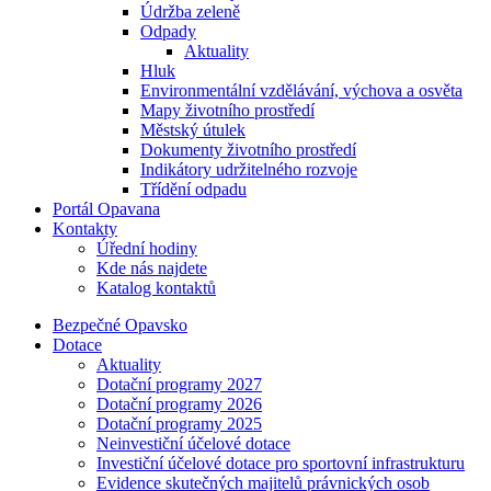
Údržba zeleně
Odpady
Aktuality
Hluk
Environmentální vzdělávání, výchova a osvěta
Mapy životního prostředí
Městský útulek
Dokumenty životního prostředí
Indikátory udržitelného rozvoje
Třídění odpadu
Portál Opavana
Kontakty
Úřední hodiny
Kde nás najdete
Katalog kontaktů
Bezpečné Opavsko
Dotace
Aktuality
Dotační programy 2027
Dotační programy 2026
Dotační programy 2025
Neinvestiční účelové dotace
Investiční účelové dotace pro sportovní infrastrukturu
Evidence skutečných majitelů právnických osob