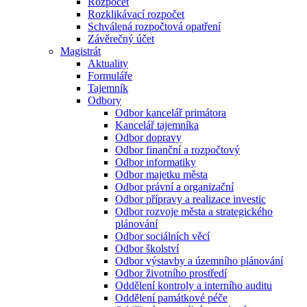
Rozpočet
Rozklikávací rozpočet
Schválená rozpočtová opatření
Závěrečný účet
Magistrát
Aktuality
Formuláře
Tajemník
Odbory
Odbor kancelář primátora
Kancelář tajemníka
Odbor dopravy
Odbor finanční a rozpočtový
Odbor informatiky
Odbor majetku města
Odbor právní a organizační
Odbor přípravy a realizace investic
Odbor rozvoje města a strategického
plánování
Odbor sociálních věcí
Odbor školství
Odbor výstavby a územního plánování
Odbor životního prostředí
Oddělení kontroly a interního auditu
Oddělení památkové péče