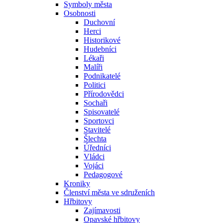
Symboly města
Osobnosti
Duchovní
Herci
Historikové
Hudebníci
Lékaři
Malíři
Podnikatelé
Politici
Přírodovědci
Sochaři
Spisovatelé
Sportovci
Stavitelé
Šlechta
Úředníci
Vládci
Vojáci
Pedagogové
Kroniky
Členství města ve sdruženích
Hřbitovy
Zajímavosti
Opavské hřbitovy