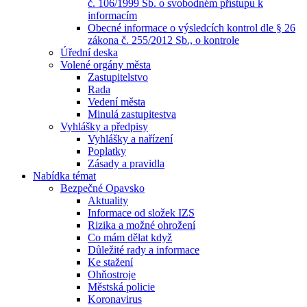
č. 106/1999 Sb. o svobodném přístupu k
informacím
Obecné informace o výsledcích kontrol dle § 26
zákona č. 255/2012 Sb., o kontrole
Úřední deska
Volené orgány města
Zastupitelstvo
Rada
Vedení města
Minulá zastupitestva
Vyhlášky a předpisy
Vyhlášky a nařízení
Poplatky
Zásady a pravidla
Nabídka témat
Bezpečné Opavsko
Aktuality
Informace od složek IZS
Rizika a možné ohrožení
Co mám dělat když
Důležité rady a informace
Ke stažení
Ohňostroje
Městská policie
Koronavirus