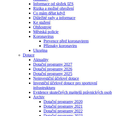
Informace od složek IZS
Rizika a možné ohrožení
Co mám dělat když
Důležité rady a informace
Ke stažení
Ohňostroje
Městská policie
Koronavirus
Prevence před koronavirem
Příznaky koronaviru
Ukrajina
Dotace
Aktuality
Dotační programy 2027
Dotační programy 2026
Dotační programy 2025
Neinvestiční účelové dotace
Investiční účelové dotace pro sportovní
infrastrukturu
Evidence skutečných majitelů právnických osob
Archiv
Dotační programy 2020
Dotační programy 2021
Dotační programy 2022
Dotační programy 2023