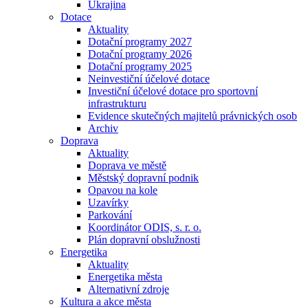
Ukrajina
Dotace
Aktuality
Dotační programy 2027
Dotační programy 2026
Dotační programy 2025
Neinvestiční účelové dotace
Investiční účelové dotace pro sportovní
infrastrukturu
Evidence skutečných majitelů právnických osob
Archiv
Doprava
Aktuality
Doprava ve městě
Městský dopravní podnik
Opavou na kole
Uzavírky
Parkování
Koordinátor ODIS, s. r. o.
Plán dopravní obslužnosti
Energetika
Aktuality
Energetika města
Alternativní zdroje
Kultura a akce města