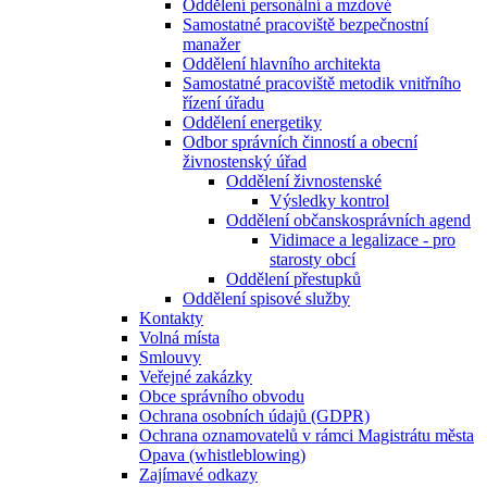
Oddělení personální a mzdové
Samostatné pracoviště bezpečnostní
manažer
Oddělení hlavního architekta
Samostatné pracoviště metodik vnitřního
řízení úřadu
Oddělení energetiky
Odbor správních činností a obecní
živnostenský úřad
Oddělení živnostenské
Výsledky kontrol
Oddělení občanskosprávních agend
Vidimace a legalizace - pro
starosty obcí
Oddělení přestupků
Oddělení spisové služby
Kontakty
Volná místa
Smlouvy
Veřejné zakázky
Obce správního obvodu
Ochrana osobních údajů (GDPR)
Ochrana oznamovatelů v rámci Magistrátu města
Opava (whistleblowing)
Zajímavé odkazy