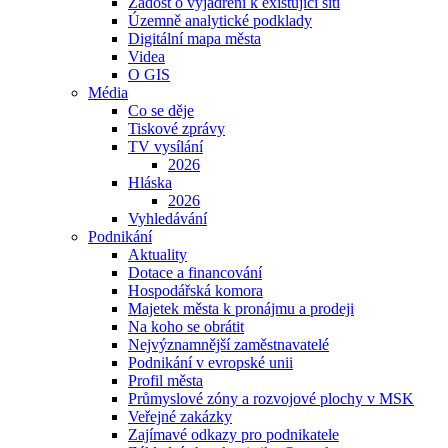
Žádost o vyjádření k existující síti
Územně analytické podklady
Digitální mapa města
Videa
O GIS
Média
Co se děje
Tiskové zprávy
TV vysílání
2026
Hláska
2026
Vyhledávání
Podnikání
Aktuality
Dotace a financování
Hospodářská komora
Majetek města k pronájmu a prodeji
Na koho se obrátit
Nejvýznamnější zaměstnavatelé
Podnikání v evropské unii
Profil města
Průmyslové zóny a rozvojové plochy v MSK
Veřejné zakázky
Zajímavé odkazy pro podnikatele