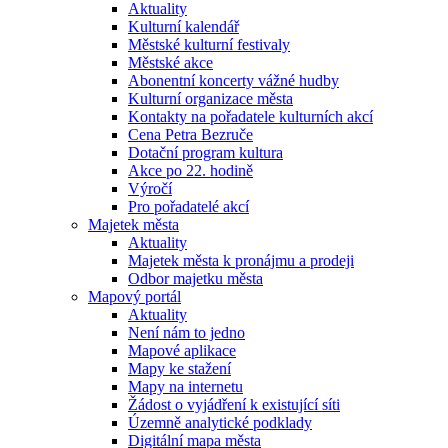
Aktuality
Kulturní kalendář
Městské kulturní festivaly
Městské akce
Abonentní koncerty vážné hudby
Kulturní organizace města
Kontakty na pořadatele kulturních akcí
Cena Petra Bezruče
Dotační program kultura
Akce po 22. hodině
Výročí
Pro pořadatelé akcí
Majetek města
Aktuality
Majetek města k pronájmu a prodeji
Odbor majetku města
Mapový portál
Aktuality
Není nám to jedno
Mapové aplikace
Mapy ke stažení
Mapy na internetu
Žádost o vyjádření k existující síti
Územně analytické podklady
Digitální mapa města