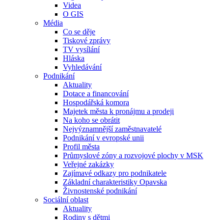
Videa
O GIS
Média
Co se děje
Tiskové zprávy
TV vysílání
Hláska
Vyhledávání
Podnikání
Aktuality
Dotace a financování
Hospodářská komora
Majetek města k pronájmu a prodeji
Na koho se obrátit
Nejvýznamnější zaměstnavatelé
Podnikání v evropské unii
Profil města
Průmyslové zóny a rozvojové plochy v MSK
Veřejné zakázky
Zajímavé odkazy pro podnikatele
Základní charakteristiky Opavska
Živnostenské podnikání
Sociální oblast
Aktuality
Rodiny s dětmi