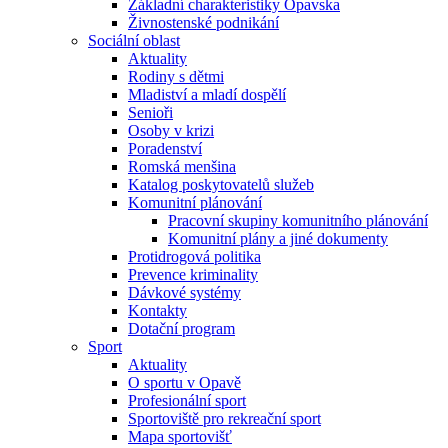
Základní charakteristiky Opavska
Živnostenské podnikání
Sociální oblast
Aktuality
Rodiny s dětmi
Mladiství a mladí dospělí
Senioři
Osoby v krizi
Poradenství
Romská menšina
Katalog poskytovatelů služeb
Komunitní plánování
Pracovní skupiny komunitního plánování
Komunitní plány a jiné dokumenty
Protidrogová politika
Prevence kriminality
Dávkové systémy
Kontakty
Dotační program
Sport
Aktuality
O sportu v Opavě
Profesionální sport
Sportoviště pro rekreační sport
Mapa sportovišť