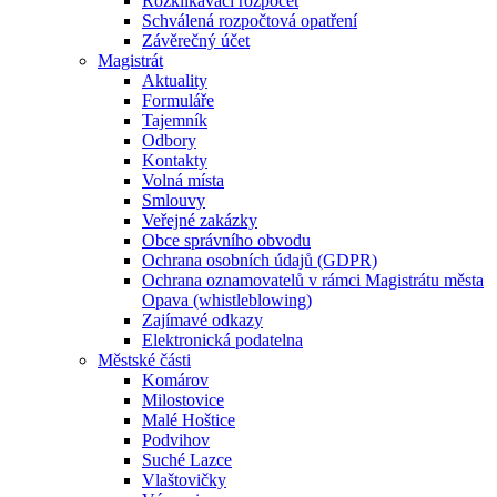
Rozklikávací rozpočet
Schválená rozpočtová opatření
Závěrečný účet
Magistrát
Aktuality
Formuláře
Tajemník
Odbory
Kontakty
Volná místa
Smlouvy
Veřejné zakázky
Obce správního obvodu
Ochrana osobních údajů (GDPR)
Ochrana oznamovatelů v rámci Magistrátu města
Opava (whistleblowing)
Zajímavé odkazy
Elektronická podatelna
Městské části
Komárov
Milostovice
Malé Hoštice
Podvihov
Suché Lazce
Vlaštovičky