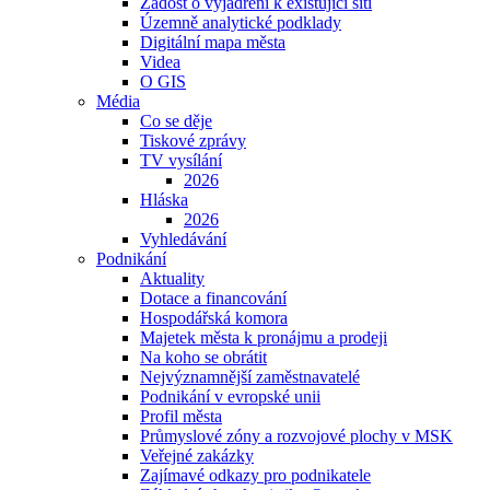
Žádost o vyjádření k existující síti
Územně analytické podklady
Digitální mapa města
Videa
O GIS
Média
Co se děje
Tiskové zprávy
TV vysílání
2026
Hláska
2026
Vyhledávání
Podnikání
Aktuality
Dotace a financování
Hospodářská komora
Majetek města k pronájmu a prodeji
Na koho se obrátit
Nejvýznamnější zaměstnavatelé
Podnikání v evropské unii
Profil města
Průmyslové zóny a rozvojové plochy v MSK
Veřejné zakázky
Zajímavé odkazy pro podnikatele