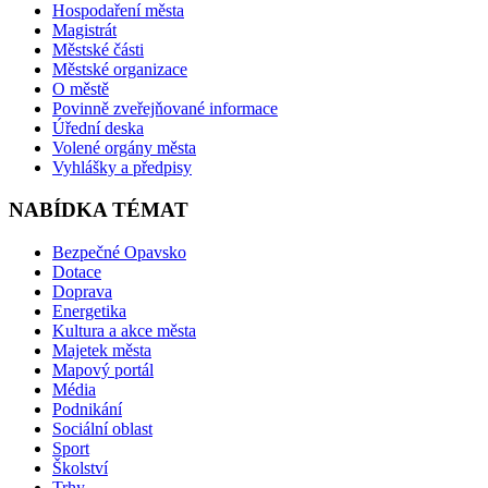
Hospodaření města
Magistrát
Městské části
Městské organizace
O městě
Povinně zveřejňované informace
Úřední deska
Volené orgány města
Vyhlášky a předpisy
NABÍDKA TÉMAT
Bezpečné Opavsko
Dotace
Doprava
Energetika
Kultura a akce města
Majetek města
Mapový portál
Média
Podnikání
Sociální oblast
Sport
Školství
Trhy