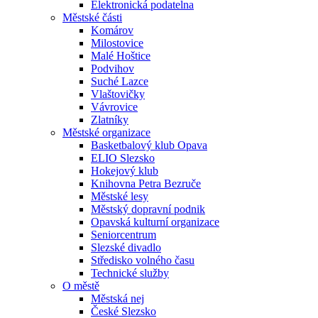
Elektronická podatelna
Městské části
Komárov
Milostovice
Malé Hoštice
Podvihov
Suché Lazce
Vlaštovičky
Vávrovice
Zlatníky
Městské organizace
Basketbalový klub Opava
ELIO Slezsko
Hokejový klub
Knihovna Petra Bezruče
Městské lesy
Městský dopravní podnik
Opavská kulturní organizace
Seniorcentrum
Slezské divadlo
Středisko volného času
Technické služby
O městě
Městská nej
České Slezsko