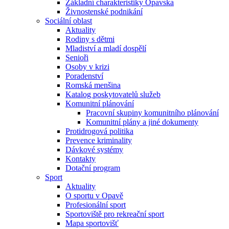
Základní charakteristiky Opavska
Živnostenské podnikání
Sociální oblast
Aktuality
Rodiny s dětmi
Mladiství a mladí dospělí
Senioři
Osoby v krizi
Poradenství
Romská menšina
Katalog poskytovatelů služeb
Komunitní plánování
Pracovní skupiny komunitního plánování
Komunitní plány a jiné dokumenty
Protidrogová politika
Prevence kriminality
Dávkové systémy
Kontakty
Dotační program
Sport
Aktuality
O sportu v Opavě
Profesionální sport
Sportoviště pro rekreační sport
Mapa sportovišť