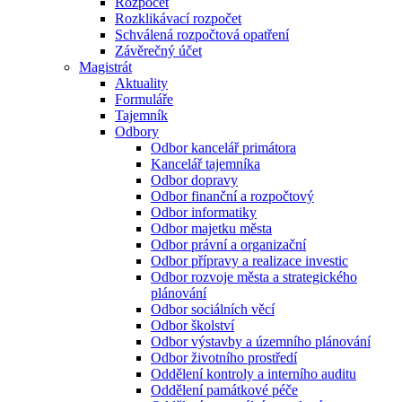
Rozpočet
Rozklikávací rozpočet
Schválená rozpočtová opatření
Závěrečný účet
Magistrát
Aktuality
Formuláře
Tajemník
Odbory
Odbor kancelář primátora
Kancelář tajemníka
Odbor dopravy
Odbor finanční a rozpočtový
Odbor informatiky
Odbor majetku města
Odbor právní a organizační
Odbor přípravy a realizace investic
Odbor rozvoje města a strategického
plánování
Odbor sociálních věcí
Odbor školství
Odbor výstavby a územního plánování
Odbor životního prostředí
Oddělení kontroly a interního auditu
Oddělení památkové péče