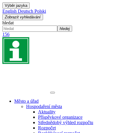
Výběr jazyka
English
Deutsch
Polski
Zobrazit vyhledávání
hledat
hledej
156
Město a úřad
Hospodaření města
Aktuality
Příspěvkové organizace
Střednědobý výhled rozpočtu
Rozpočet