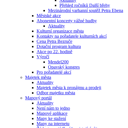
Aktuality
Přehled ročníků Další břehy
Mezinárodní varhanní soutěž Petra Ebena
Městské akce
Abonentní koncerty vážné hudby
Aktuality
Kulturní organizace města
Kontakty na pořadatele kulturních akcí
Cena Petra Bezruče
Dotační program kultura
Akce po 22. hodině
Výročí
Mendel200
Opavský kongres
Pro pořadatelé akcí
Majetek města
Aktuality
Majetek města k pronájmu a prodeji
Odbor majetku města
Mapový portál
Aktuality
Není nám to jedno
Mapové aplikace
Mapy ke stažení
Mapy na internetu