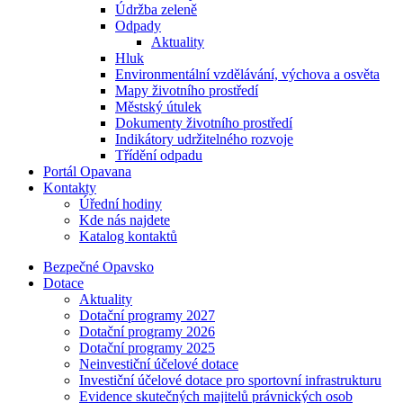
Údržba zeleně
Odpady
Aktuality
Hluk
Environmentální vzdělávání, výchova a osvěta
Mapy životního prostředí
Městský útulek
Dokumenty životního prostředí
Indikátory udržitelného rozvoje
Třídění odpadu
Portál Opavana
Kontakty
Úřední hodiny
Kde nás najdete
Katalog kontaktů
Bezpečné Opavsko
Dotace
Aktuality
Dotační programy 2027
Dotační programy 2026
Dotační programy 2025
Neinvestiční účelové dotace
Investiční účelové dotace pro sportovní infrastrukturu
Evidence skutečných majitelů právnických osob