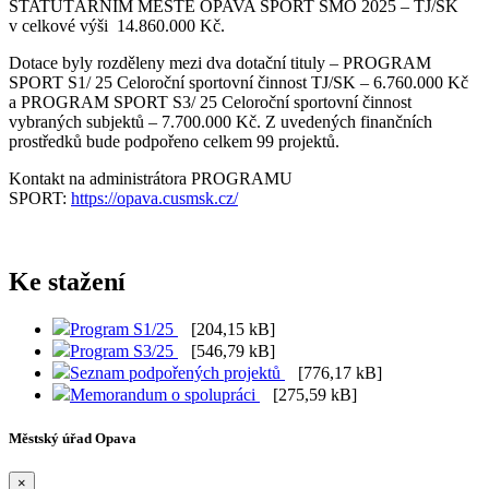
STATUTÁRNÍM MĚSTĚ OPAVA SPORT SMO 2025 – TJ/SK
v celkové výši 14.860.000 Kč.
Dotace byly rozděleny mezi dva dotační tituly – PROGRAM
SPORT S1/ 25 Celoroční sportovní činnost TJ/SK – 6.760.000 Kč
a PROGRAM SPORT S3/ 25 Celoroční sportovní činnost
vybraných subjektů – 7.700.000 Kč. Z uvedených finančních
prostředků bude podpořeno celkem 99 projektů.
Kontakt na administrátora PROGRAMU
SPORT:
https://opava.cusmsk.cz/
Ke stažení
Program S1/25
[204,15 kB]
Program S3/25
[546,79 kB]
Seznam podpořených projektů
[776,17 kB]
Memorandum o spolupráci
[275,59 kB]
Městský úřad Opava
×