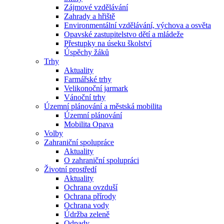
Zájmové vzdělávání
Zahrady a hřiště
Environmentální vzdělávání, výchova a osvěta
Opavské zastupitelstvo dětí a mládeže
Přestupky na úseku školství
Úspěchy žáků
Trhy
Aktuality
Farmářské trhy
Velikonoční jarmark
Vánoční trhy
Územní plánování a městská mobilita
Územní plánování
Mobilita Opava
Volby
Zahraniční spolupráce
Aktuality
O zahraniční spolupráci
Životní prostředí
Aktuality
Ochrana ovzduší
Ochrana přírody
Ochrana vody
Údržba zeleně
Odpady