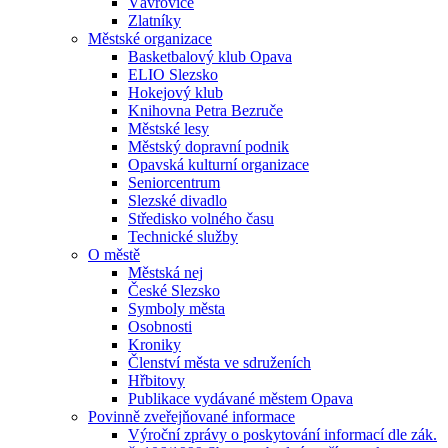
Vávrovice
Zlatníky
Městské organizace
Basketbalový klub Opava
ELIO Slezsko
Hokejový klub
Knihovna Petra Bezruče
Městské lesy
Městský dopravní podnik
Opavská kulturní organizace
Seniorcentrum
Slezské divadlo
Středisko volného času
Technické služby
O městě
Městská nej
České Slezsko
Symboly města
Osobnosti
Kroniky
Členství města ve sdruženích
Hřbitovy
Publikace vydávané městem Opava
Povinně zveřejňované informace
Výroční zprávy o poskytování informací dle zák.