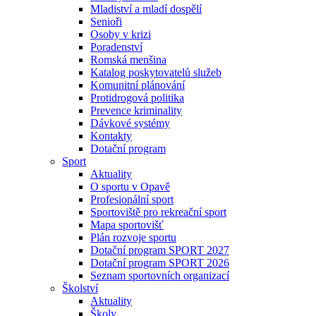
Mladiství a mladí dospělí
Senioři
Osoby v krizi
Poradenství
Romská menšina
Katalog poskytovatelů služeb
Komunitní plánování
Protidrogová politika
Prevence kriminality
Dávkové systémy
Kontakty
Dotační program
Sport
Aktuality
O sportu v Opavě
Profesionální sport
Sportoviště pro rekreační sport
Mapa sportovišť
Plán rozvoje sportu
Dotační program SPORT 2027
Dotační program SPORT 2026
Seznam sportovních organizací
Školství
Aktuality
Školy