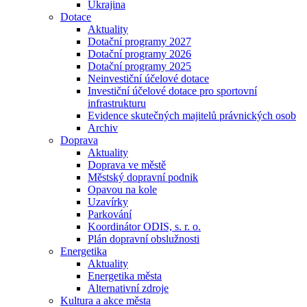
Ukrajina
Dotace
Aktuality
Dotační programy 2027
Dotační programy 2026
Dotační programy 2025
Neinvestiční účelové dotace
Investiční účelové dotace pro sportovní
infrastrukturu
Evidence skutečných majitelů právnických osob
Archiv
Doprava
Aktuality
Doprava ve městě
Městský dopravní podnik
Opavou na kole
Uzavírky
Parkování
Koordinátor ODIS, s. r. o.
Plán dopravní obslužnosti
Energetika
Aktuality
Energetika města
Alternativní zdroje
Kultura a akce města