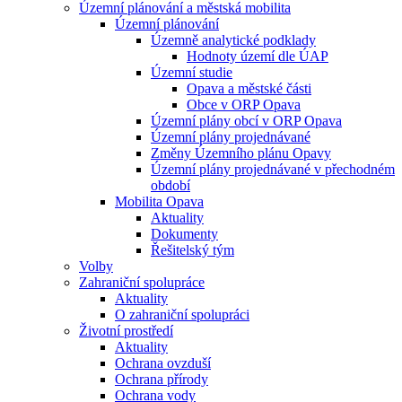
Územní plánování a městská mobilita
Územní plánování
Územně analytické podklady
Hodnoty území dle ÚAP
Územní studie
Opava a městské části
Obce v ORP Opava
Územní plány obcí v ORP Opava
Územní plány projednávané
Změny Územního plánu Opavy
Územní plány projednávané v přechodném
období
Mobilita Opava
Aktuality
Dokumenty
Řešitelský tým
Volby
Zahraniční spolupráce
Aktuality
O zahraniční spolupráci
Životní prostředí
Aktuality
Ochrana ovzduší
Ochrana přírody
Ochrana vody