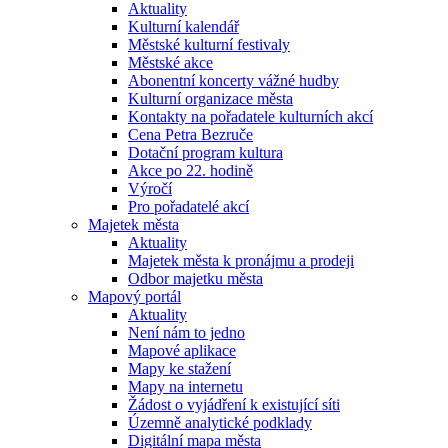
Aktuality
Kulturní kalendář
Městské kulturní festivaly
Městské akce
Abonentní koncerty vážné hudby
Kulturní organizace města
Kontakty na pořadatele kulturních akcí
Cena Petra Bezruče
Dotační program kultura
Akce po 22. hodině
Výročí
Pro pořadatelé akcí
Majetek města
Aktuality
Majetek města k pronájmu a prodeji
Odbor majetku města
Mapový portál
Aktuality
Není nám to jedno
Mapové aplikace
Mapy ke stažení
Mapy na internetu
Žádost o vyjádření k existující síti
Územně analytické podklady
Digitální mapa města