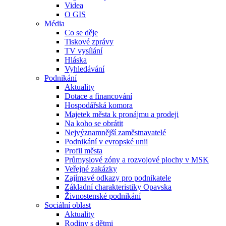
Videa
O GIS
Média
Co se děje
Tiskové zprávy
TV vysílání
Hláska
Vyhledávání
Podnikání
Aktuality
Dotace a financování
Hospodářská komora
Majetek města k pronájmu a prodeji
Na koho se obrátit
Nejvýznamnější zaměstnavatelé
Podnikání v evropské unii
Profil města
Průmyslové zóny a rozvojové plochy v MSK
Veřejné zakázky
Zajímavé odkazy pro podnikatele
Základní charakteristiky Opavska
Živnostenské podnikání
Sociální oblast
Aktuality
Rodiny s dětmi