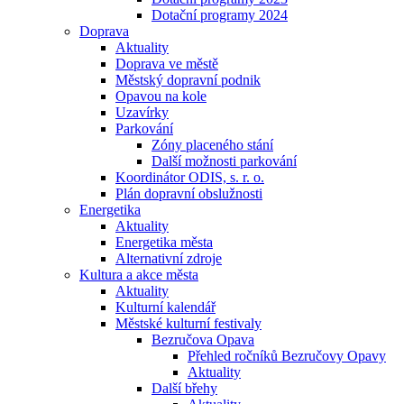
Dotační programy 2024
Doprava
Aktuality
Doprava ve městě
Městský dopravní podnik
Opavou na kole
Uzavírky
Parkování
Zóny placeného stání
Další možnosti parkování
Koordinátor ODIS, s. r. o.
Plán dopravní obslužnosti
Energetika
Aktuality
Energetika města
Alternativní zdroje
Kultura a akce města
Aktuality
Kulturní kalendář
Městské kulturní festivaly
Bezručova Opava
Přehled ročníků Bezručovy Opavy
Aktuality
Další břehy