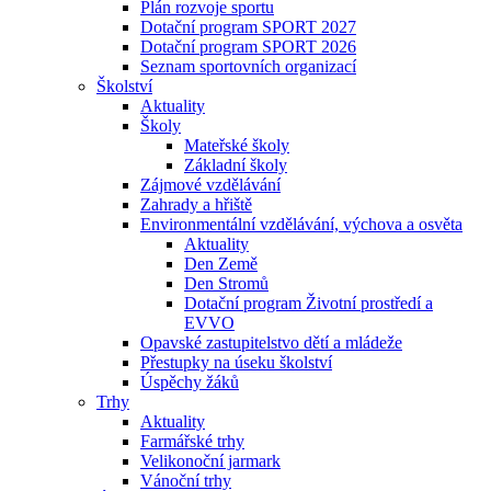
Plán rozvoje sportu
Dotační program SPORT 2027
Dotační program SPORT 2026
Seznam sportovních organizací
Školství
Aktuality
Školy
Mateřské školy
Základní školy
Zájmové vzdělávání
Zahrady a hřiště
Environmentální vzdělávání, výchova a osvěta
Aktuality
Den Země
Den Stromů
Dotační program Životní prostředí a
EVVO
Opavské zastupitelstvo dětí a mládeže
Přestupky na úseku školství
Úspěchy žáků
Trhy
Aktuality
Farmářské trhy
Velikonoční jarmark
Vánoční trhy