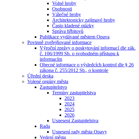
Volné hroby
Osobnosti
Válečné hroby
Architektonicky zajímavé hroby
Často kladené otázky
Správa hřbitovů
Publikace vydávané městem Opava
Povinně zveřejňované informace
Výroční zprávy o poskytování informací dle zák.
č. 106/1999 Sb. o svobodném přístupu k
informacím
Obecné informace o výsledcích kontrol dle § 26
zákona č. 255/2012 Sb., o kontrole
Úřední deska
Volené orgány města
Zastupitelstvo
Termíny zastupitelstva
2023
2024
2025
2026
Usnesení Zastupitelstva
Rada
Usnesení rady města Opavy
Vedení města