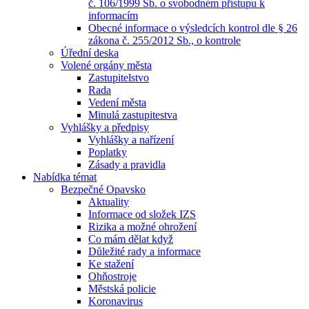
č. 106/1999 Sb. o svobodném přístupu k
informacím
Obecné informace o výsledcích kontrol dle § 26
zákona č. 255/2012 Sb., o kontrole
Úřední deska
Volené orgány města
Zastupitelstvo
Rada
Vedení města
Minulá zastupitestva
Vyhlášky a předpisy
Vyhlášky a nařízení
Poplatky
Zásady a pravidla
Nabídka témat
Bezpečné Opavsko
Aktuality
Informace od složek IZS
Rizika a možné ohrožení
Co mám dělat když
Důležité rady a informace
Ke stažení
Ohňostroje
Městská policie
Koronavirus