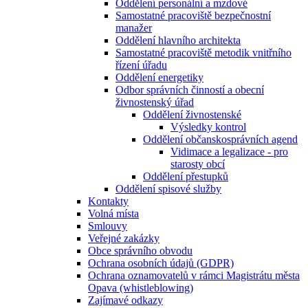
Oddělení personální a mzdové
Samostatné pracoviště bezpečnostní
manažer
Oddělení hlavního architekta
Samostatné pracoviště metodik vnitřního
řízení úřadu
Oddělení energetiky
Odbor správních činností a obecní
živnostenský úřad
Oddělení živnostenské
Výsledky kontrol
Oddělení občanskosprávních agend
Vidimace a legalizace - pro
starosty obcí
Oddělení přestupků
Oddělení spisové služby
Kontakty
Volná místa
Smlouvy
Veřejné zakázky
Obce správního obvodu
Ochrana osobních údajů (GDPR)
Ochrana oznamovatelů v rámci Magistrátu města
Opava (whistleblowing)
Zajímavé odkazy