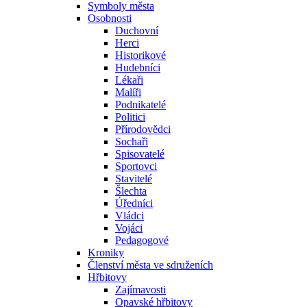
Symboly města
Osobnosti
Duchovní
Herci
Historikové
Hudebníci
Lékaři
Malíři
Podnikatelé
Politici
Přírodovědci
Sochaři
Spisovatelé
Sportovci
Stavitelé
Šlechta
Úředníci
Vládci
Vojáci
Pedagogové
Kroniky
Členství města ve sdruženích
Hřbitovy
Zajímavosti
Opavské hřbitovy