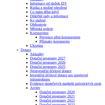
Informace od složek IZS
Rizika a možné ohrožení
Co mám dělat když
Důležité rady a informace
Ke stažení
Ohňostroje
Městská policie
Koronavirus
Prevence před koronavirem
Příznaky koronaviru
Ukrajina
Dotace
Aktuality
Dotační programy 2027
Dotační programy 2026
Dotační programy 2025
Neinvestiční účelové dotace
Investiční účelové dotace pro sportovní
infrastrukturu
Evidence skutečných majitelů právnických osob
Archiv
Dotační programy 2020
Dotační programy 2021
Dotační programy 2022
Dotační programy 2023