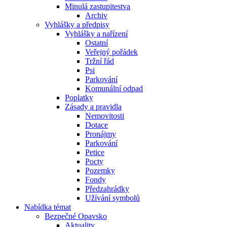
Minulá zastupitestva
Archiv
Vyhlášky a předpisy
Vyhlášky a nařízení
Ostatní
Veřejný pořádek
Tržní řád
Psi
Parkování
Komunální odpad
Poplatky
Zásady a pravidla
Nemovitosti
Dotace
Pronájmy
Parkování
Petice
Pocty
Pozemky
Fondy
Předzahrádky
Užívání symbolů
Nabídka témat
Bezpečné Opavsko
Aktuality