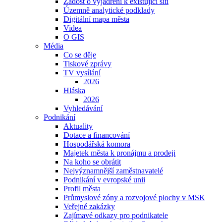
Žádost o vyjádření k existující síti
Územně analytické podklady
Digitální mapa města
Videa
O GIS
Média
Co se děje
Tiskové zprávy
TV vysílání
2026
Hláska
2026
Vyhledávání
Podnikání
Aktuality
Dotace a financování
Hospodářská komora
Majetek města k pronájmu a prodeji
Na koho se obrátit
Nejvýznamnější zaměstnavatelé
Podnikání v evropské unii
Profil města
Průmyslové zóny a rozvojové plochy v MSK
Veřejné zakázky
Zajímavé odkazy pro podnikatele