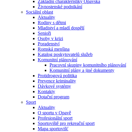
Základní charakteristiky Opavska
Živnostenské podnikání
Sociální oblast
Aktuality
Rodiny s dětmi
Mladiství a mladí dospělí
Senioři
Osoby v krizi
Poradenství
Romská menšina
Katalog poskytovatelů služeb
Komunitní plánování
Pracovní skupiny komunitního plánování
Komunitní plány a jiné dokumenty
Protidrogová politika
Prevence kriminality
Dávkové systémy
Kontakty
Dotační program
Sport
Aktuality
O sportu v Opavě
Profesionální sport
Sportoviště pro rekreační sport
Mapa sportovišť