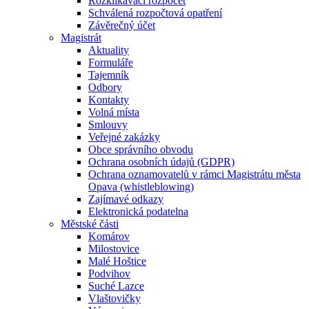
Rozklikávací rozpočet
Schválená rozpočtová opatření
Závěrečný účet
Magistrát
Aktuality
Formuláře
Tajemník
Odbory
Kontakty
Volná místa
Smlouvy
Veřejné zakázky
Obce správního obvodu
Ochrana osobních údajů (GDPR)
Ochrana oznamovatelů v rámci Magistrátu města
Opava (whistleblowing)
Zajímavé odkazy
Elektronická podatelna
Městské části
Komárov
Milostovice
Malé Hoštice
Podvihov
Suché Lazce
Vlaštovičky