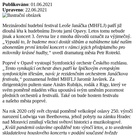
Publikováno
: 01.06.2021
Upraveno
: 22.06.2021
Mezinárodní hudební festival Leoše Janáčka (MHFLJ) patří již
dlouhá léta k hudebnímu životu jarní Opavy. Letos tomu nebude
jinak a koncert 3. června lze z mnoha důvodů označit za výjimečný.
„Vypadá to, že budeme moci dostát slibům a nabídneme také našim
abonentům první letošní koncert v rámci jejich předplatného pro
milovníky krásné hudby,“
uvedl dramaturg města Petr Rotrekl.
Poprvé v Opavě vystoupí Symfonický orchestr Českého rozhlasu.
„Tento vynikající orchestr dnes patří ke špičkovým evropským
symfonickým tělesům, navíc je rezidenčním orchestrem Janáčkova
festivalu,“
poznamenal ředitel MHFLJ Jaromír Javůrek. Za
dirigentským pultem stane Ainārs Rubiķis, rodák z Rigy, který ve
svém poměrně mladém věku upoutává svým uměním pozornost
předních orchestrů a festivalů. Také on bude hostem festivalu
a našeho města poprvé.
Na rok 2020 celý svět chystal poměrně velkolepé oslavy 250. výročí
narození Ludwiga van Beethovena, jehož pobyty na zámku Hradec
nad Moravicí zmiňují všichni světoví historici a muzikologové.
„Kvůli pandemii oslavíme opožděně toto výročí letos, a to uvedením
skladatelova houslového koncertu v podání současné hvězdy