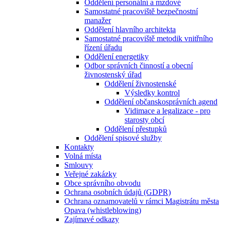
Oddělení personální a mzdové
Samostatné pracoviště bezpečnostní
manažer
Oddělení hlavního architekta
Samostatné pracoviště metodik vnitřního
řízení úřadu
Oddělení energetiky
Odbor správních činností a obecní
živnostenský úřad
Oddělení živnostenské
Výsledky kontrol
Oddělení občanskosprávních agend
Vidimace a legalizace - pro
starosty obcí
Oddělení přestupků
Oddělení spisové služby
Kontakty
Volná místa
Smlouvy
Veřejné zakázky
Obce správního obvodu
Ochrana osobních údajů (GDPR)
Ochrana oznamovatelů v rámci Magistrátu města
Opava (whistleblowing)
Zajímavé odkazy