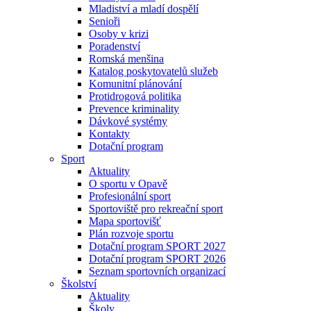
Mladiství a mladí dospělí
Senioři
Osoby v krizi
Poradenství
Romská menšina
Katalog poskytovatelů služeb
Komunitní plánování
Protidrogová politika
Prevence kriminality
Dávkové systémy
Kontakty
Dotační program
Sport
Aktuality
O sportu v Opavě
Profesionální sport
Sportoviště pro rekreační sport
Mapa sportovišť
Plán rozvoje sportu
Dotační program SPORT 2027
Dotační program SPORT 2026
Seznam sportovních organizací
Školství
Aktuality
Školy