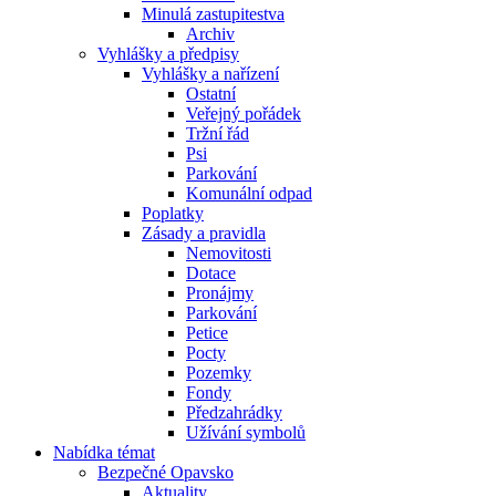
Minulá zastupitestva
Archiv
Vyhlášky a předpisy
Vyhlášky a nařízení
Ostatní
Veřejný pořádek
Tržní řád
Psi
Parkování
Komunální odpad
Poplatky
Zásady a pravidla
Nemovitosti
Dotace
Pronájmy
Parkování
Petice
Pocty
Pozemky
Fondy
Předzahrádky
Užívání symbolů
Nabídka témat
Bezpečné Opavsko
Aktuality