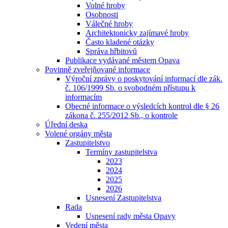
Volné hroby
Osobnosti
Válečné hroby
Architektonicky zajímavé hroby
Často kladené otázky
Správa hřbitovů
Publikace vydávané městem Opava
Povinně zveřejňované informace
Výroční zprávy o poskytování informací dle zák.
č. 106/1999 Sb. o svobodném přístupu k
informacím
Obecné informace o výsledcích kontrol dle § 26
zákona č. 255/2012 Sb., o kontrole
Úřední deska
Volené orgány města
Zastupitelstvo
Termíny zastupitelstva
2023
2024
2025
2026
Usnesení Zastupitelstva
Rada
Usnesení rady města Opavy
Vedení města