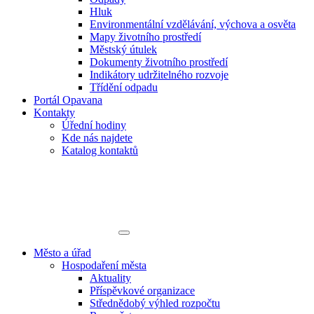
Hluk
Environmentální vzdělávání, výchova a osvěta
Mapy životního prostředí
Městský útulek
Dokumenty životního prostředí
Indikátory udržitelného rozvoje
Třídění odpadu
Portál Opavana
Kontakty
Úřední hodiny
Kde nás najdete
Katalog kontaktů
Město a úřad
Hospodaření města
Aktuality
Příspěvkové organizace
Střednědobý výhled rozpočtu