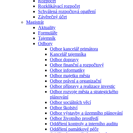
Rozpočet
Rozklikávací rozpočet
Schválená rozpočtová opatření
Závěrečný účet
Magistrát
Aktuality
Formuláře
Tajemník
Odbory
Odbor kancelář primátora
Kancelář tajemníka
Odbor dopravy
Odbor finanční a rozpočtový
Odbor informatiky
Odbor majetku města
Odbor právní a organizační
Odbor přípravy a realizace investic
Odbor rozvoje města a strategického
plánování
Odbor sociálních věcí
Odbor školství
Odbor výstavby a územního plánování
Odbor životního prostředí
Oddělení kontroly a interního auditu
Oddělení památkové péče