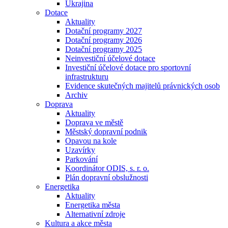
Ukrajina
Dotace
Aktuality
Dotační programy 2027
Dotační programy 2026
Dotační programy 2025
Neinvestiční účelové dotace
Investiční účelové dotace pro sportovní
infrastrukturu
Evidence skutečných majitelů právnických osob
Archiv
Doprava
Aktuality
Doprava ve městě
Městský dopravní podnik
Opavou na kole
Uzavírky
Parkování
Koordinátor ODIS, s. r. o.
Plán dopravní obslužnosti
Energetika
Aktuality
Energetika města
Alternativní zdroje
Kultura a akce města