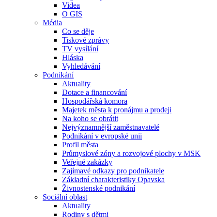
Videa
O GIS
Média
Co se děje
Tiskové zprávy
TV vysílání
Hláska
Vyhledávání
Podnikání
Aktuality
Dotace a financování
Hospodářská komora
Majetek města k pronájmu a prodeji
Na koho se obrátit
Nejvýznamnější zaměstnavatelé
Podnikání v evropské unii
Profil města
Průmyslové zóny a rozvojové plochy v MSK
Veřejné zakázky
Zajímavé odkazy pro podnikatele
Základní charakteristiky Opavska
Živnostenské podnikání
Sociální oblast
Aktuality
Rodiny s dětmi