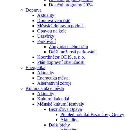
Dotační programy 2024
Doprava
Aktuality
Doprava ve městě
Městský dopravní podnik
Opavou na kole
Uzavírky
Parkování
Zóny placeného stání
Další možnosti parkování
Koordinátor ODIS, s. r. o.
Plán dopravní obslužnosti
Energetika
Aktuality
Energetika města
Alternativní zdroje
Kultura a akce města
Aktuality
Kulturní kalendář
Městské kulturní festivaly
Bezručova Opava
Přehled ročníků Bezručovy Opavy
Aktuality
Další břehy