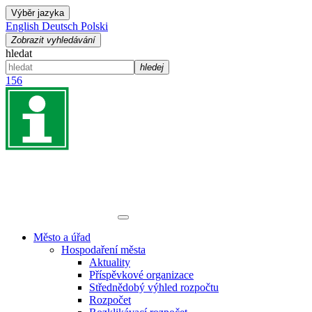
Výběr jazyka
English
Deutsch
Polski
Zobrazit vyhledávání
hledat
hledej
156
Město a úřad
Hospodaření města
Aktuality
Příspěvkové organizace
Střednědobý výhled rozpočtu
Rozpočet