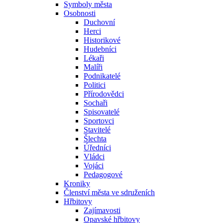
Symboly města
Osobnosti
Duchovní
Herci
Historikové
Hudebníci
Lékaři
Malíři
Podnikatelé
Politici
Přírodovědci
Sochaři
Spisovatelé
Sportovci
Stavitelé
Šlechta
Úředníci
Vládci
Vojáci
Pedagogové
Kroniky
Členství města ve sdruženích
Hřbitovy
Zajímavosti
Opavské hřbitovy