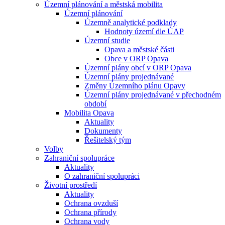
Územní plánování a městská mobilita
Územní plánování
Územně analytické podklady
Hodnoty území dle ÚAP
Územní studie
Opava a městské části
Obce v ORP Opava
Územní plány obcí v ORP Opava
Územní plány projednávané
Změny Územního plánu Opavy
Územní plány projednávané v přechodném
období
Mobilita Opava
Aktuality
Dokumenty
Řešitelský tým
Volby
Zahraniční spolupráce
Aktuality
O zahraniční spolupráci
Životní prostředí
Aktuality
Ochrana ovzduší
Ochrana přírody
Ochrana vody