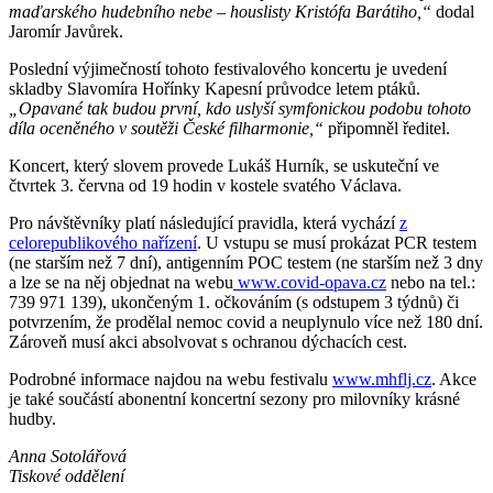
maďarského hudebního nebe – houslisty Kristófa Barátiho,“
dodal
Jaromír Javůrek.
Poslední výjimečností tohoto festivalového koncertu je uvedení
skladby Slavomíra Hořínky Kapesní průvodce letem ptáků.
„Opavané tak budou první, kdo uslyší symfonickou podobu tohoto
díla oceněného v soutěži České filharmonie,“
připomněl ředitel.
Koncert, který slovem provede Lukáš Hurník, se uskuteční ve
čtvrtek 3. června od 19 hodin v kostele svatého Václava.
Pro návštěvníky platí následující pravidla, která vychází
z
celorepublikového nařízení
. U vstupu se musí prokázat PCR testem
(ne starším než 7 dní), antigenním POC testem (ne starším než 3 dny
a lze se na něj objednat na webu
www.covid-opava.cz
nebo na tel.:
739 971 139), ukončeným 1. očkováním (s odstupem 3 týdnů) či
potvrzením, že prodělal nemoc covid a neuplynulo více než 180 dní.
Zároveň musí akci absolvovat s ochranou dýchacích cest.
Podrobné informace najdou na webu festivalu
www.mhflj.cz
. Akce
je také součástí abonentní koncertní sezony pro milovníky krásné
hudby.
Anna Sotolářová
Tiskové oddělení