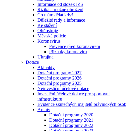
Informace od složek IZS
Rizika a možné ohrožení
Co mám dělat když
Důležité rady a informace
Ke stažení
Ohňostroje
Městská policie
Koronavirus
Prevence před koronavirem
Příznaky koronaviru
Ukrajina
Dotace
Aktuality
Dotační programy 2027
Dotační programy 2026
Dotační programy 2025
Neinvestiční účelové dotace
Investiční účelové dotace pro sportovní
infrastrukturu
Evidence skutečných majitelů právnických osob
Archiv
Dotační programy 2020
Dotační programy 2021
Dotační programy 2022
Dotační programy 2023