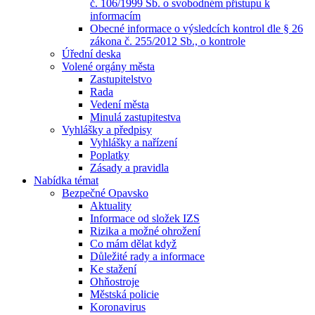
č. 106/1999 Sb. o svobodném přístupu k
informacím
Obecné informace o výsledcích kontrol dle § 26
zákona č. 255/2012 Sb., o kontrole
Úřední deska
Volené orgány města
Zastupitelstvo
Rada
Vedení města
Minulá zastupitestva
Vyhlášky a předpisy
Vyhlášky a nařízení
Poplatky
Zásady a pravidla
Nabídka témat
Bezpečné Opavsko
Aktuality
Informace od složek IZS
Rizika a možné ohrožení
Co mám dělat když
Důležité rady a informace
Ke stažení
Ohňostroje
Městská policie
Koronavirus