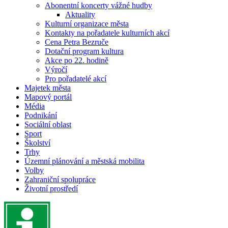
Abonentní koncerty vážné hudby
Aktuality
Kulturní organizace města
Kontakty na pořadatele kulturních akcí
Cena Petra Bezruče
Dotační program kultura
Akce po 22. hodině
Výročí
Pro pořadatelé akcí
Majetek města
Mapový portál
Média
Podnikání
Sociální oblast
Sport
Školství
Trhy
Územní plánování a městská mobilita
Volby
Zahraniční spolupráce
Životní prostředí