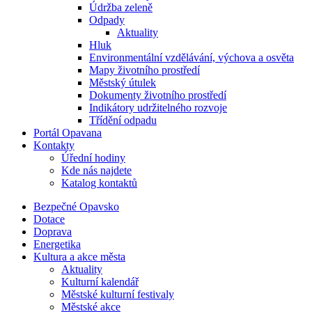
Údržba zeleně
Odpady
Aktuality
Hluk
Environmentální vzdělávání, výchova a osvěta
Mapy životního prostředí
Městský útulek
Dokumenty životního prostředí
Indikátory udržitelného rozvoje
Třídění odpadu
Portál Opavana
Kontakty
Úřední hodiny
Kde nás najdete
Katalog kontaktů
Bezpečné Opavsko
Dotace
Doprava
Energetika
Kultura a akce města
Aktuality
Kulturní kalendář
Městské kulturní festivaly
Městské akce