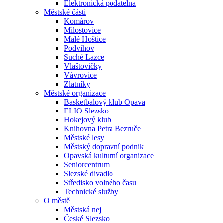
Elektronická podatelna
Městské části
Komárov
Milostovice
Malé Hoštice
Podvihov
Suché Lazce
Vlaštovičky
Vávrovice
Zlatníky
Městské organizace
Basketbalový klub Opava
ELIO Slezsko
Hokejový klub
Knihovna Petra Bezruče
Městské lesy
Městský dopravní podnik
Opavská kulturní organizace
Seniorcentrum
Slezské divadlo
Středisko volného času
Technické služby
O městě
Městská nej
České Slezsko