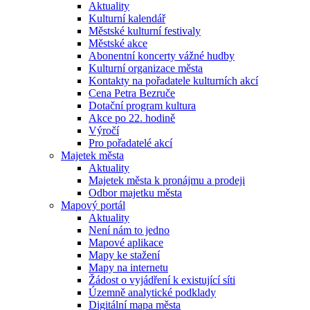
Aktuality
Kulturní kalendář
Městské kulturní festivaly
Městské akce
Abonentní koncerty vážné hudby
Kulturní organizace města
Kontakty na pořadatele kulturních akcí
Cena Petra Bezruče
Dotační program kultura
Akce po 22. hodině
Výročí
Pro pořadatelé akcí
Majetek města
Aktuality
Majetek města k pronájmu a prodeji
Odbor majetku města
Mapový portál
Aktuality
Není nám to jedno
Mapové aplikace
Mapy ke stažení
Mapy na internetu
Žádost o vyjádření k existující síti
Územně analytické podklady
Digitální mapa města