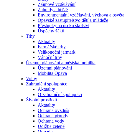
Zájmové vzdělávání
Zahrady a hřiště
Environmentální vzdělávání, výchova a osvěta
Opavské zastupitelstvo dětí a mládeže
Přestupky na úseku školství
Úspěchy žáků
Trhy
Aktuality
Farmářské trhy
Velikonoční jarmark
Vánoční trhy
Územní plánování a městská mobilita
Územní plánování
Mobilita Opava
Volby
Zahraniční spolupráce
Aktuality
O zahraniční spolupráci
Životní prostředí
Aktuality
Ochrana ovzduší
Ochrana přírody
Ochrana vody
Údržba zeleně
Odpady