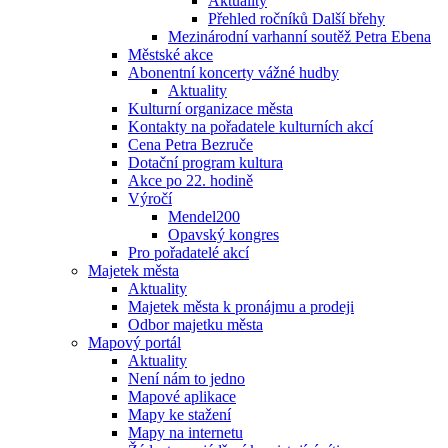
Aktuality
Přehled ročníků Další břehy
Mezinárodní varhanní soutěž Petra Ebena
Městské akce
Abonentní koncerty vážné hudby
Aktuality
Kulturní organizace města
Kontakty na pořadatele kulturních akcí
Cena Petra Bezruče
Dotační program kultura
Akce po 22. hodině
Výročí
Mendel200
Opavský kongres
Pro pořadatelé akcí
Majetek města
Aktuality
Majetek města k pronájmu a prodeji
Odbor majetku města
Mapový portál
Aktuality
Není nám to jedno
Mapové aplikace
Mapy ke stažení
Mapy na internetu