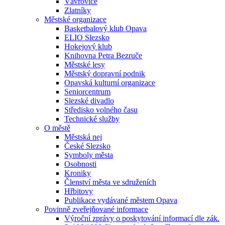
Vávrovice
Zlatníky
Městské organizace
Basketbalový klub Opava
ELIO Slezsko
Hokejový klub
Knihovna Petra Bezruče
Městské lesy
Městský dopravní podnik
Opavská kulturní organizace
Seniorcentrum
Slezské divadlo
Středisko volného času
Technické služby
O městě
Městská nej
České Slezsko
Symboly města
Osobnosti
Kroniky
Členství města ve sdruženích
Hřbitovy
Publikace vydávané městem Opava
Povinně zveřejňované informace
Výroční zprávy o poskytování informací dle zák.