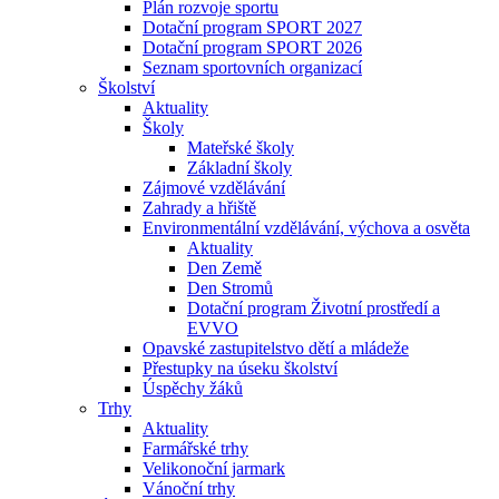
Plán rozvoje sportu
Dotační program SPORT 2027
Dotační program SPORT 2026
Seznam sportovních organizací
Školství
Aktuality
Školy
Mateřské školy
Základní školy
Zájmové vzdělávání
Zahrady a hřiště
Environmentální vzdělávání, výchova a osvěta
Aktuality
Den Země
Den Stromů
Dotační program Životní prostředí a
EVVO
Opavské zastupitelstvo dětí a mládeže
Přestupky na úseku školství
Úspěchy žáků
Trhy
Aktuality
Farmářské trhy
Velikonoční jarmark
Vánoční trhy