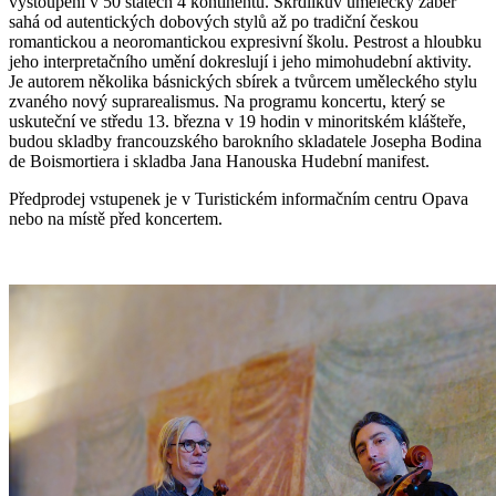
vystoupení v 50 státech 4 kontinentů. Škrdlíkův umělecký záběr
sahá od autentických dobových stylů až po tradiční českou
romantickou a neoromantickou expresivní školu. Pestrost a hloubku
jeho interpretačního umění dokreslují i jeho mimohudební aktivity.
Je autorem několika básnických sbírek a tvůrcem uměleckého stylu
zvaného nový suprarealismus. Na programu koncertu, který se
uskuteční ve středu 13. března v 19 hodin v minoritském klášteře,
budou skladby francouzského barokního skladatele Josepha Bodina
de Boismortiera i skladba Jana Hanouska Hudební manifest.
Předprodej vstupenek je v Turistickém informačním centru Opava
nebo na místě před koncertem.