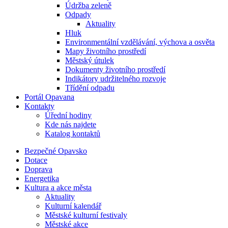
Údržba zeleně
Odpady
Aktuality
Hluk
Environmentální vzdělávání, výchova a osvěta
Mapy životního prostředí
Městský útulek
Dokumenty životního prostředí
Indikátory udržitelného rozvoje
Třídění odpadu
Portál Opavana
Kontakty
Úřední hodiny
Kde nás najdete
Katalog kontaktů
Bezpečné Opavsko
Dotace
Doprava
Energetika
Kultura a akce města
Aktuality
Kulturní kalendář
Městské kulturní festivaly
Městské akce