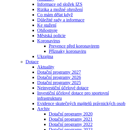
Informace od složek IZS
Rizika a možné ohrožení
Co mám dělat když
Důležité rady a informace
Ke stažení
Ohňostroje
Městská policie
Koronavirus
Prevence před koronavirem
Příznaky koronaviru
Ukrajina
Dotace
Aktuality
Dotační programy 2027
Dotační programy 2026
Dotační programy 2025
Neinvestiční účelové dotace
Investiční účelové dotace pro sportovní
infrastrukturu
Evidence skutečných majitelů právnických osob
Archiv
Dotační programy 2020
Dotační programy 2021
Dotační programy 2022
Dotační programy 2023