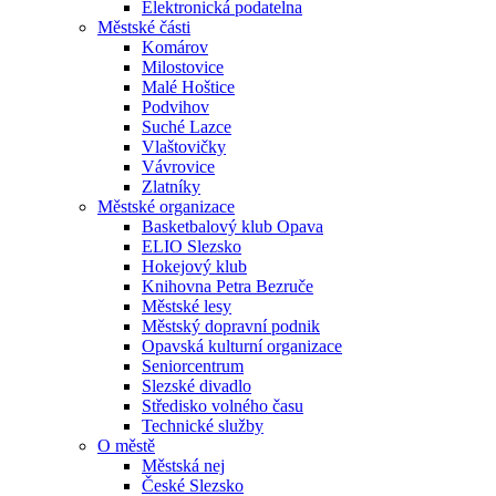
Elektronická podatelna
Městské části
Komárov
Milostovice
Malé Hoštice
Podvihov
Suché Lazce
Vlaštovičky
Vávrovice
Zlatníky
Městské organizace
Basketbalový klub Opava
ELIO Slezsko
Hokejový klub
Knihovna Petra Bezruče
Městské lesy
Městský dopravní podnik
Opavská kulturní organizace
Seniorcentrum
Slezské divadlo
Středisko volného času
Technické služby
O městě
Městská nej
České Slezsko