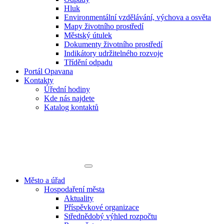
Hluk
Environmentální vzdělávání, výchova a osvěta
Mapy životního prostředí
Městský útulek
Dokumenty životního prostředí
Indikátory udržitelného rozvoje
Třídění odpadu
Portál Opavana
Kontakty
Úřední hodiny
Kde nás najdete
Katalog kontaktů
Město a úřad
Hospodaření města
Aktuality
Příspěvkové organizace
Střednědobý výhled rozpočtu