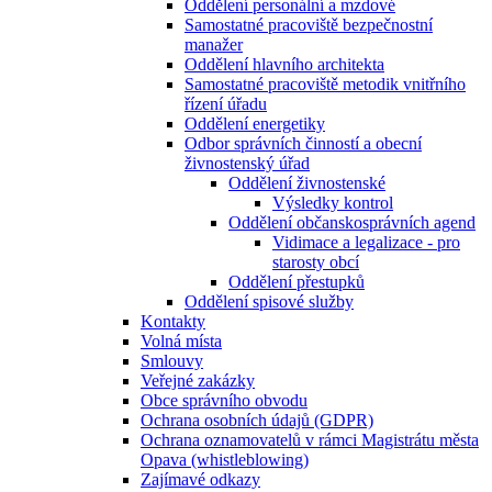
Oddělení personální a mzdové
Samostatné pracoviště bezpečnostní
manažer
Oddělení hlavního architekta
Samostatné pracoviště metodik vnitřního
řízení úřadu
Oddělení energetiky
Odbor správních činností a obecní
živnostenský úřad
Oddělení živnostenské
Výsledky kontrol
Oddělení občanskosprávních agend
Vidimace a legalizace - pro
starosty obcí
Oddělení přestupků
Oddělení spisové služby
Kontakty
Volná místa
Smlouvy
Veřejné zakázky
Obce správního obvodu
Ochrana osobních údajů (GDPR)
Ochrana oznamovatelů v rámci Magistrátu města
Opava (whistleblowing)
Zajímavé odkazy