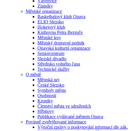
Vávrovice
Zlatníky
Městské organizace
Basketbalový klub Opava
ELIO Slezsko
Hokejový klub
Knihovna Petra Bezruče
Městské lesy
Městský dopravní podnik
Opavská kulturní organizace
Seniorcentrum
Slezské divadlo
Středisko volného času
Technické služby
O městě
Městská nej
České Slezsko
Symboly města
Osobnosti
Kroniky
Členství města ve sdruženích
Hřbitovy
Publikace vydávané městem Opava
Povinně zveřejňované informace
Výroční zprávy o poskytování informací dle zák.