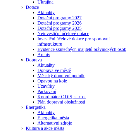
Ukrajina
Dotace
Aktuality
Dotační programy 2027
Dotační programy 2026
Dotační programy 2025
Neinvestiční účelové dotace
Investiční účelové dotace pro sportovní
infrastrukturu
Evidence skutečných majitelů právnických osob
Archiv
Doprava
Aktuality
Doprava ve městě
Městský dopravní podnik
Opavou na kole
Uzavírky
Parkování
Koordinátor ODIS, s. r. o.
Plán dopravní obslužnosti
Energetika
Aktuality
Energetika města
Alternativní zdroje
Kultura a akce města