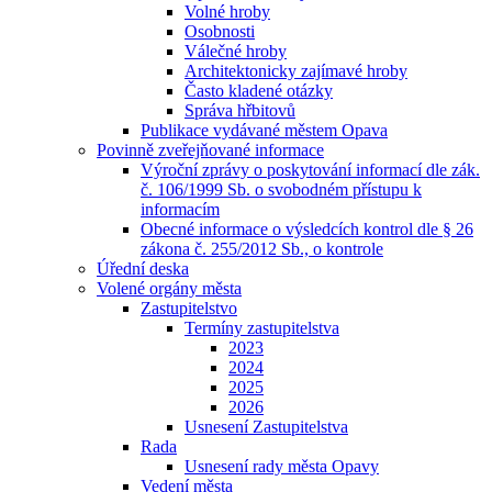
Volné hroby
Osobnosti
Válečné hroby
Architektonicky zajímavé hroby
Často kladené otázky
Správa hřbitovů
Publikace vydávané městem Opava
Povinně zveřejňované informace
Výroční zprávy o poskytování informací dle zák.
č. 106/1999 Sb. o svobodném přístupu k
informacím
Obecné informace o výsledcích kontrol dle § 26
zákona č. 255/2012 Sb., o kontrole
Úřední deska
Volené orgány města
Zastupitelstvo
Termíny zastupitelstva
2023
2024
2025
2026
Usnesení Zastupitelstva
Rada
Usnesení rady města Opavy
Vedení města