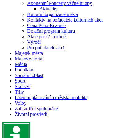
Abonentní koncerty vážné hudby
Aktuality
Kulturní organizace města
Kontakty na pořadatele kulturních akcí
Cena Petra Bezruče
Dotační program kultura
Akce po 22. hodině
Výročí
Pro pořadatelé akcí
Majetek města
Mapový portál
Média
Podnikání
Sociální oblast
Sport
Školství
Trhy
Územní plánování a městská mobilita
Volby
Zahraniční spolupráce
Životní prostředí