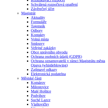
Rozklikávací rozpočet
Schválená rozpočtová opatření
Závěrečný účet
Magistrát
Aktuality
Formuláře
Tajemník
Odbory
Kontakty
Volná místa
Smlouvy
Veřejné zakázky
Obce správního obvodu
Ochrana osobních údajů (GDPR)
Ochrana oznamovatelů v rámci Magistrátu města
Opava (whistleblowing)
Zajímavé odkazy
Elektronická podatelna
Městské části
Komárov
Milostovice
Malé Hoštice
Podvihov
Suché Lazce
Vlaštovičky