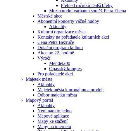
Aktuality
Přehled ročníků Další břehy
Mezinárodní varhanní soutěž Petra Ebena
Městské akce
Abonentní koncerty vážné hudby
Aktuality
Kulturní organizace města
Kontakty na pořadatele kulturních akcí
Cena Petra Bezruče
Dotační program kultura
Akce po 22. hodině
Výročí
Mendel200
Opavský kongres
Pro pořadatelé akcí
Majetek města
Aktuality
Majetek města k pronájmu a prodeji
Odbor majetku města
Mapový portál
Aktuality
Není nám to jedno
Mapové aplikace
Mapy ke stažení
Mapy na internetu