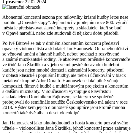
Upraveno
: 22.02.2024
Abonentní koncertní sezona pro milovníky krásné hudby letos nese
podtitul „Opavské stopy“. Její ambicí v jubilejním roce 800. výročí
města je představovat slavné interprety a skladatele, kteří se buď
v Opavě narodili, nebo zde studovali či nějakou dobu působili.
Po Ivě Bittové se tak v druhém abonentním koncertu představí
opavský violoncellista a skladatel Jan Hanousek. Od raného dětství
se věnoval umění a hlavně hudbě, neboť pochází z rozvětvené
a známé muzikantské rodiny. Je absolventem brněnské konzervatoře
ve třídě Jana Škrdlíka a v jeho velmi pestré dosavadní hudební
kariéře jsou nejen mnohé domácí i zahraniční koncerty, působení
v oblasti klasické i populární hudby, ale třeba i účinkování v black
metalové skupině Ador Dorath. Hanousek se také pilně věnuje
kompozici, filmové hudbě a multižánrovým projekcím a koncertům
s dalšími muzikanty. V současnosti vystupuje s klavíristou
a skladatelem Dominikem Fajkusem, se kterým se společně
probojovali do semifinále soutěže Československo má talent v roce
2018. Výsledkem jejich dlouholeté spolupráce jsou kromě mnoha
koncertů také dvě alba a deset videoklipů.
Jan Hanousek si jako plnohodnotného hosta koncertu pozval svého
učitele – violoncellistu Jana Škrdlíka, jehož koncertní praxe zahrnuje