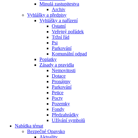
Minulá zastupitestva
Archiv
Vyhlášky a předpisy
Vyhlášky a nařízení
Ostatní
Veřejný pořádek
Tržní řád
Psi
Parkování
Komunální odpad
Poplatky
Zásady a pravidla
Nemovitosti
Dotace
Pronájmy
Parkování
Petice
Pocty
Pozemky
Fondy
Předzahrádky
Užívání symbolů
Nabídka témat
Bezpečné Opavsko
Aktuality