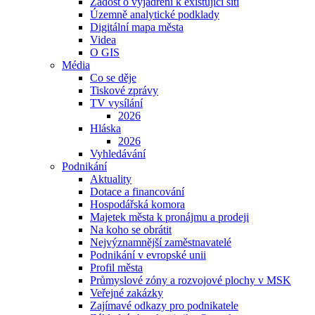
Žádost o vyjádření k existující síti
Územně analytické podklady
Digitální mapa města
Videa
O GIS
Média
Co se děje
Tiskové zprávy
TV vysílání
2026
Hláska
2026
Vyhledávání
Podnikání
Aktuality
Dotace a financování
Hospodářská komora
Majetek města k pronájmu a prodeji
Na koho se obrátit
Nejvýznamnější zaměstnavatelé
Podnikání v evropské unii
Profil města
Průmyslové zóny a rozvojové plochy v MSK
Veřejné zakázky
Zajímavé odkazy pro podnikatele