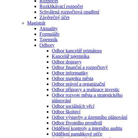
Rozpočet
Rozklikávací rozpočet
Schválená rozpočtová opatření
Závěrečný účet
Magistrát
Aktuality
Formuláře
Tajemník
Odbory
Odbor kancelář primátora
Kancelář tajemníka
Odbor dopravy
Odbor finanční a rozpočtový
Odbor informatiky
Odbor majetku města
Odbor právní a organizační
Odbor přípravy a realizace investic
Odbor rozvoje města a strategického
plánování
Odbor sociálních věcí
Odbor školství
Odbor výstavby a územního plánování
Odbor životního prostředí
Oddělení kontroly a interního auditu
Oddělení památkové péče