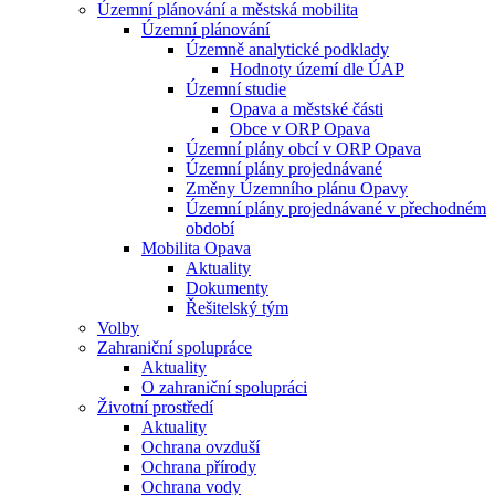
Územní plánování a městská mobilita
Územní plánování
Územně analytické podklady
Hodnoty území dle ÚAP
Územní studie
Opava a městské části
Obce v ORP Opava
Územní plány obcí v ORP Opava
Územní plány projednávané
Změny Územního plánu Opavy
Územní plány projednávané v přechodném
období
Mobilita Opava
Aktuality
Dokumenty
Řešitelský tým
Volby
Zahraniční spolupráce
Aktuality
O zahraniční spolupráci
Životní prostředí
Aktuality
Ochrana ovzduší
Ochrana přírody
Ochrana vody