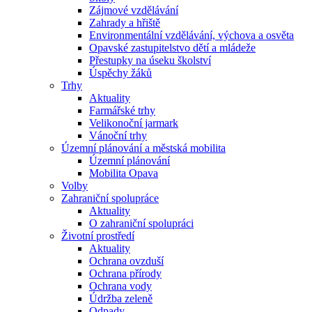
Zájmové vzdělávání
Zahrady a hřiště
Environmentální vzdělávání, výchova a osvěta
Opavské zastupitelstvo dětí a mládeže
Přestupky na úseku školství
Úspěchy žáků
Trhy
Aktuality
Farmářské trhy
Velikonoční jarmark
Vánoční trhy
Územní plánování a městská mobilita
Územní plánování
Mobilita Opava
Volby
Zahraniční spolupráce
Aktuality
O zahraniční spolupráci
Životní prostředí
Aktuality
Ochrana ovzduší
Ochrana přírody
Ochrana vody
Údržba zeleně
Odpady