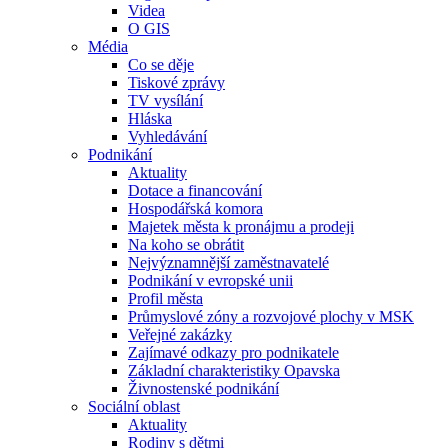
Videa
O GIS
Média
Co se děje
Tiskové zprávy
TV vysílání
Hláska
Vyhledávání
Podnikání
Aktuality
Dotace a financování
Hospodářská komora
Majetek města k pronájmu a prodeji
Na koho se obrátit
Nejvýznamnější zaměstnavatelé
Podnikání v evropské unii
Profil města
Průmyslové zóny a rozvojové plochy v MSK
Veřejné zakázky
Zajímavé odkazy pro podnikatele
Základní charakteristiky Opavska
Živnostenské podnikání
Sociální oblast
Aktuality
Rodiny s dětmi