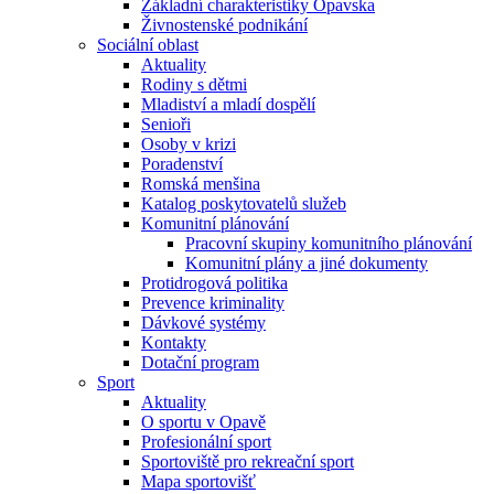
Základní charakteristiky Opavska
Živnostenské podnikání
Sociální oblast
Aktuality
Rodiny s dětmi
Mladiství a mladí dospělí
Senioři
Osoby v krizi
Poradenství
Romská menšina
Katalog poskytovatelů služeb
Komunitní plánování
Pracovní skupiny komunitního plánování
Komunitní plány a jiné dokumenty
Protidrogová politika
Prevence kriminality
Dávkové systémy
Kontakty
Dotační program
Sport
Aktuality
O sportu v Opavě
Profesionální sport
Sportoviště pro rekreační sport
Mapa sportovišť