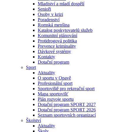
Mladiství a mladí dospělí
Senioři
Osoby v krizi
Poradenství
Romská menšina
Katalog poskytovatelů služeb
Komunitní plánování
Protidrogová politika
Prevence kriminality
Dávkové systémy
Kontakty
Dotační program
Sport
Aktuality
O sportu v Opavě
Profesionální sport
Sportoviště pro rekreační sport
Mapa sportovišť
Plán rozvoje sportu
Dotační program SPORT 2027
Dotační program SPORT 2026
Seznam sportovních organizací
Školství
Aktuality
Školy