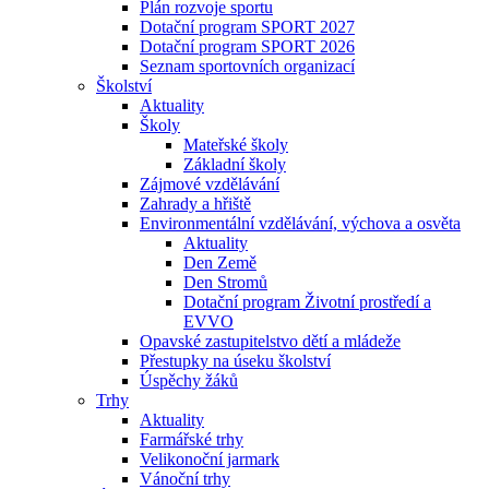
Plán rozvoje sportu
Dotační program SPORT 2027
Dotační program SPORT 2026
Seznam sportovních organizací
Školství
Aktuality
Školy
Mateřské školy
Základní školy
Zájmové vzdělávání
Zahrady a hřiště
Environmentální vzdělávání, výchova a osvěta
Aktuality
Den Země
Den Stromů
Dotační program Životní prostředí a
EVVO
Opavské zastupitelstvo dětí a mládeže
Přestupky na úseku školství
Úspěchy žáků
Trhy
Aktuality
Farmářské trhy
Velikonoční jarmark
Vánoční trhy