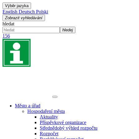
Výběr jazyka
English
Deutsch
Polski
Zobrazit vyhledávání
hledat
hledej
156
Město a úřad
Hospodaření města
Aktuality
Příspěvkové organizace
Střednědobý výhled rozpočtu
Rozpočet