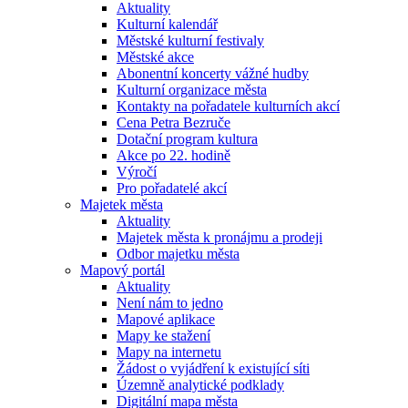
Aktuality
Kulturní kalendář
Městské kulturní festivaly
Městské akce
Abonentní koncerty vážné hudby
Kulturní organizace města
Kontakty na pořadatele kulturních akcí
Cena Petra Bezruče
Dotační program kultura
Akce po 22. hodině
Výročí
Pro pořadatelé akcí
Majetek města
Aktuality
Majetek města k pronájmu a prodeji
Odbor majetku města
Mapový portál
Aktuality
Není nám to jedno
Mapové aplikace
Mapy ke stažení
Mapy na internetu
Žádost o vyjádření k existující síti
Územně analytické podklady
Digitální mapa města