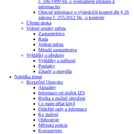
č. 106/1999 Sb. o svobodném přístupu k
informacím
Obecné informace o výsledcích kontrol dle § 26
zákona č. 255/2012 Sb., o kontrole
Úřední deska
Volené orgány města
Zastupitelstvo
Rada
Vedení města
Minulá zastupitestva
Vyhlášky a předpisy
Vyhlášky a nařízení
Poplatky
Zásady a pravidla
Nabídka témat
Bezpečné Opavsko
Aktuality
Informace od složek IZS
Rizika a možné ohrožení
Co mám dělat když
Důležité rady a informace
Ke stažení
Ohňostroje
Městská policie
Koronavirus