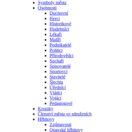
Symboly města
Osobnosti
Duchovní
Herci
Historikové
Hudebníci
Lékaři
Malíři
Podnikatelé
Politici
Přírodovědci
Sochaři
Spisovatelé
Sportovci
Stavitelé
Šlechta
Úředníci
Vládci
Vojáci
Pedagogové
Kroniky
Členství města ve sdruženích
Hřbitovy
Zajímavosti
Opavské hřbitovy