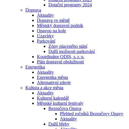
Dotační programy 2024
Doprava
Aktuality
Doprava ve městě
Městský dopravní podnik
Opavou na kole
Uzavírky
Parkování
Zóny placeného stání
Další možnosti parkování
Koordinátor ODIS, s. r. o.
Plán dopravní obslužnosti
Energetika
Aktuality
Energetika města
Alternativní zdroje
Kultura a akce města
Aktuality
Kulturní kalendář
Městské kulturní festivaly
Bezručova Opava
Přehled ročníků Bezručovy Opavy
Aktuality
Další břehy