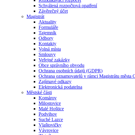
Rozklikávací rozpočet
Schválená rozpočtová opatření
Závěrečný účet
Magistrát
Aktuality
Formuláře
Tajemník
Odbory
Kontakty
Volná místa
Smlouvy
Veřejné zakázky
Obce správního obvodu
Ochrana osobních údajů (GDPR)
Ochrana oznamovatelů v rámci Magistrátu města 
Zajímavé odkazy
Elektronická podatelna
Městské části
Komárov
Milostovice
Malé Hoštice
Podvihov
Suché Lazce
Vlaštovičky
Vávrovice