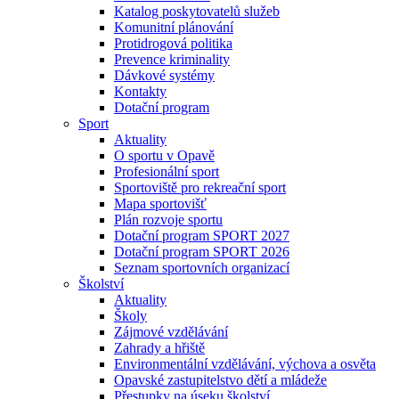
Katalog poskytovatelů služeb
Komunitní plánování
Protidrogová politika
Prevence kriminality
Dávkové systémy
Kontakty
Dotační program
Sport
Aktuality
O sportu v Opavě
Profesionální sport
Sportoviště pro rekreační sport
Mapa sportovišť
Plán rozvoje sportu
Dotační program SPORT 2027
Dotační program SPORT 2026
Seznam sportovních organizací
Školství
Aktuality
Školy
Zájmové vzdělávání
Zahrady a hřiště
Environmentální vzdělávání, výchova a osvěta
Opavské zastupitelstvo dětí a mládeže
Přestupky na úseku školství