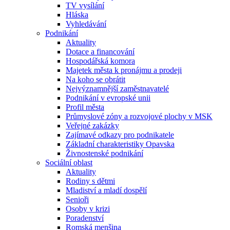
TV vysílání
Hláska
Vyhledávání
Podnikání
Aktuality
Dotace a financování
Hospodářská komora
Majetek města k pronájmu a prodeji
Na koho se obrátit
Nejvýznamnější zaměstnavatelé
Podnikání v evropské unii
Profil města
Průmyslové zóny a rozvojové plochy v MSK
Veřejné zakázky
Zajímavé odkazy pro podnikatele
Základní charakteristiky Opavska
Živnostenské podnikání
Sociální oblast
Aktuality
Rodiny s dětmi
Mladiství a mladí dospělí
Senioři
Osoby v krizi
Poradenství
Romská menšina