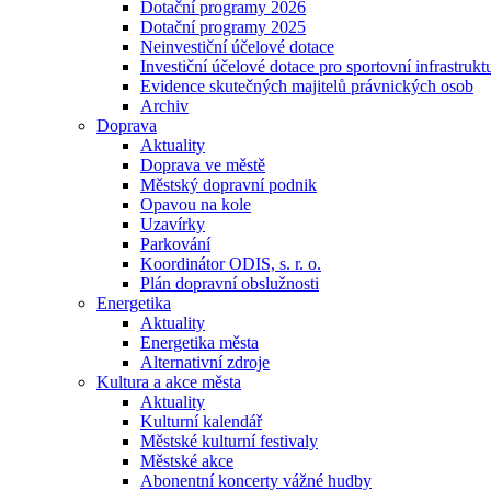
Dotační programy 2026
Dotační programy 2025
Neinvestiční účelové dotace
Investiční účelové dotace pro sportovní infrastrukt
Evidence skutečných majitelů právnických osob
Archiv
Doprava
Aktuality
Doprava ve městě
Městský dopravní podnik
Opavou na kole
Uzavírky
Parkování
Koordinátor ODIS, s. r. o.
Plán dopravní obslužnosti
Energetika
Aktuality
Energetika města
Alternativní zdroje
Kultura a akce města
Aktuality
Kulturní kalendář
Městské kulturní festivaly
Městské akce
Abonentní koncerty vážné hudby