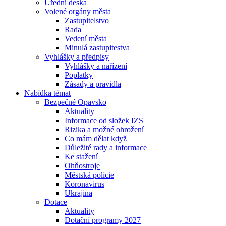
Úřední deska
Volené orgány města
Zastupitelstvo
Rada
Vedení města
Minulá zastupitestva
Vyhlášky a předpisy
Vyhlášky a nařízení
Poplatky
Zásady a pravidla
Nabídka témat
Bezpečné Opavsko
Aktuality
Informace od složek IZS
Rizika a možné ohrožení
Co mám dělat když
Důležité rady a informace
Ke stažení
Ohňostroje
Městská policie
Koronavirus
Ukrajina
Dotace
Aktuality
Dotační programy 2027