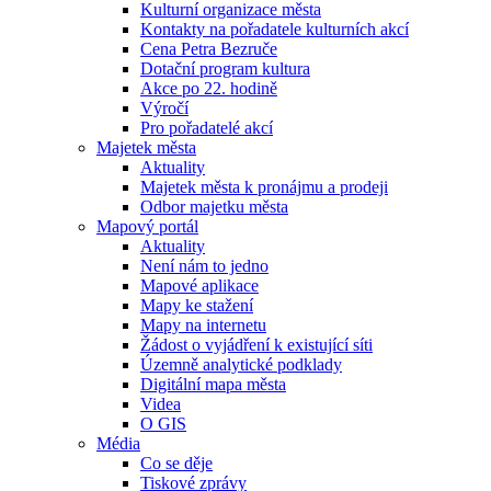
Kulturní organizace města
Kontakty na pořadatele kulturních akcí
Cena Petra Bezruče
Dotační program kultura
Akce po 22. hodině
Výročí
Pro pořadatelé akcí
Majetek města
Aktuality
Majetek města k pronájmu a prodeji
Odbor majetku města
Mapový portál
Aktuality
Není nám to jedno
Mapové aplikace
Mapy ke stažení
Mapy na internetu
Žádost o vyjádření k existující síti
Územně analytické podklady
Digitální mapa města
Videa
O GIS
Média
Co se děje
Tiskové zprávy