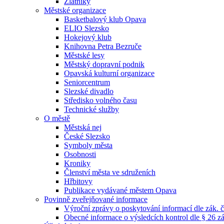
Zlatníky
Městské organizace
Basketbalový klub Opava
ELIO Slezsko
Hokejový klub
Knihovna Petra Bezruče
Městské lesy
Městský dopravní podnik
Opavská kulturní organizace
Seniorcentrum
Slezské divadlo
Středisko volného času
Technické služby
O městě
Městská nej
České Slezsko
Symboly města
Osobnosti
Kroniky
Členství města ve sdruženích
Hřbitovy
Publikace vydávané městem Opava
Povinně zveřejňované informace
Výroční zprávy o poskytování informací dle zák. 
Obecné informace o výsledcích kontrol dle § 26 zá