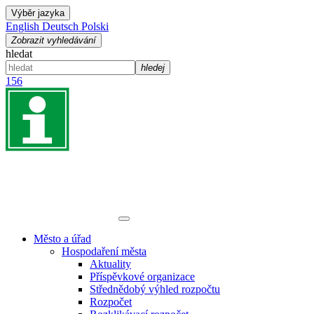
Výběr jazyka
English
Deutsch
Polski
Zobrazit vyhledávání
hledat
hledej
156
Město a úřad
Hospodaření města
Aktuality
Příspěvkové organizace
Střednědobý výhled rozpočtu
Rozpočet