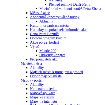
Aktuality
Přehled ročníků Další břehy
Mezinárodní varhanní soutěž Petra Ebena
Městské akce
Abonentní koncerty vážné hudby
Aktuality
Kulturní organizace města
Kontakty na pořadatele kulturních akcí
Cena Petra Bezruče
Dotační program kultura
Akce po 22. hodině
Výročí
Mendel200
Opavský kongres
Pro pořadatelé akcí
Majetek města
Aktuality
Majetek města k pronájmu a prodeji
Odbor majetku města
Mapový portál
Aktuality
Není nám to jedno
Mapové aplikace
Mapy ke stažení
Mapy na internetu