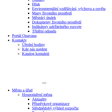
Hluk
Environmentální vzdělávání, výchova a osvěta
Mapy životního prostředí
Městský útulek
Dokumenty životního prostředí
Indikátory udržitelného rozvoje
Třídění odpadu
Portál Opavana
Kontakty
Úřední hodiny
Kde nás najdete
Katalog kontaktů
Město a úřad
Hospodaření města
Aktuality
Příspěvkové organizace
Střednědobý výhled rozpočtu