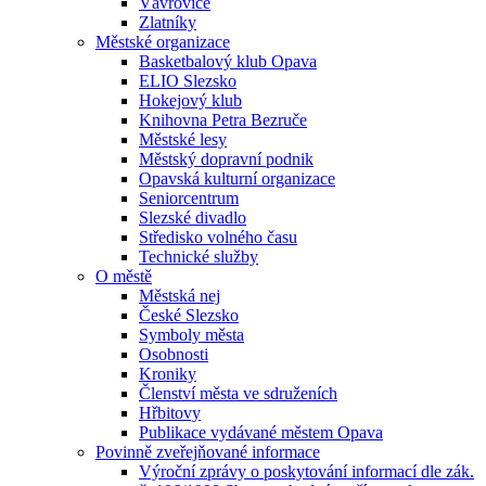
Vávrovice
Zlatníky
Městské organizace
Basketbalový klub Opava
ELIO Slezsko
Hokejový klub
Knihovna Petra Bezruče
Městské lesy
Městský dopravní podnik
Opavská kulturní organizace
Seniorcentrum
Slezské divadlo
Středisko volného času
Technické služby
O městě
Městská nej
České Slezsko
Symboly města
Osobnosti
Kroniky
Členství města ve sdruženích
Hřbitovy
Publikace vydávané městem Opava
Povinně zveřejňované informace
Výroční zprávy o poskytování informací dle zák.