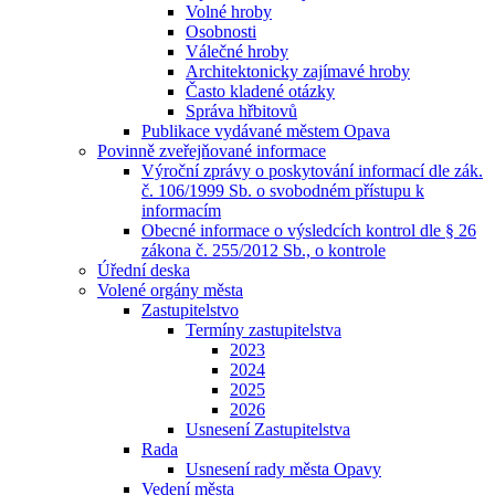
Volné hroby
Osobnosti
Válečné hroby
Architektonicky zajímavé hroby
Často kladené otázky
Správa hřbitovů
Publikace vydávané městem Opava
Povinně zveřejňované informace
Výroční zprávy o poskytování informací dle zák.
č. 106/1999 Sb. o svobodném přístupu k
informacím
Obecné informace o výsledcích kontrol dle § 26
zákona č. 255/2012 Sb., o kontrole
Úřední deska
Volené orgány města
Zastupitelstvo
Termíny zastupitelstva
2023
2024
2025
2026
Usnesení Zastupitelstva
Rada
Usnesení rady města Opavy
Vedení města