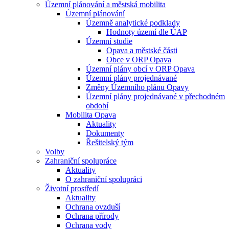
Územní plánování a městská mobilita
Územní plánování
Územně analytické podklady
Hodnoty území dle ÚAP
Územní studie
Opava a městské části
Obce v ORP Opava
Územní plány obcí v ORP Opava
Územní plány projednávané
Změny Územního plánu Opavy
Územní plány projednávané v přechodném
období
Mobilita Opava
Aktuality
Dokumenty
Řešitelský tým
Volby
Zahraniční spolupráce
Aktuality
O zahraniční spolupráci
Životní prostředí
Aktuality
Ochrana ovzduší
Ochrana přírody
Ochrana vody