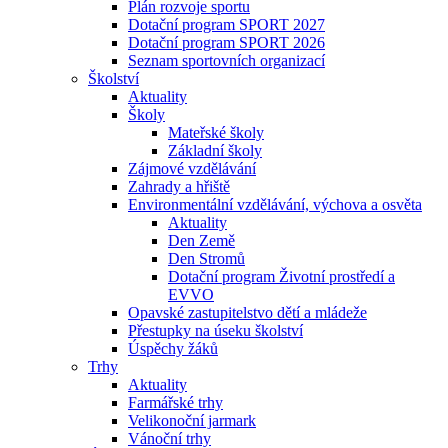
Plán rozvoje sportu
Dotační program SPORT 2027
Dotační program SPORT 2026
Seznam sportovních organizací
Školství
Aktuality
Školy
Mateřské školy
Základní školy
Zájmové vzdělávání
Zahrady a hřiště
Environmentální vzdělávání, výchova a osvěta
Aktuality
Den Země
Den Stromů
Dotační program Životní prostředí a
EVVO
Opavské zastupitelstvo dětí a mládeže
Přestupky na úseku školství
Úspěchy žáků
Trhy
Aktuality
Farmářské trhy
Velikonoční jarmark
Vánoční trhy