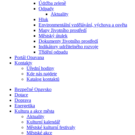
Údržba zeleně
Odpady
Aktuality
Hluk
Environmentální vzdělávání, výchova a osvěta
Mapy životního prostředí
Městský útulek
Dokumenty životního prostředí
Indikátory udržitelného rozvoje
Třídění odpadu
Portál Opavana
Kontakty
Úřední hodiny
Kde nás najdete
Katalog kontaktů
Bezpečné Opavsko
Dotace
Doprava
Energetika
Kultura a akce města
Aktuality
Kulturní kalendář
Městské kulturní festivaly
Městské akce