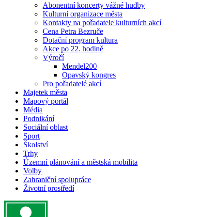
Abonentní koncerty vážné hudby
Kulturní organizace města
Kontakty na pořadatele kulturních akcí
Cena Petra Bezruče
Dotační program kultura
Akce po 22. hodině
Výročí
Mendel200
Opavský kongres
Pro pořadatelé akcí
Majetek města
Mapový portál
Média
Podnikání
Sociální oblast
Sport
Školství
Trhy
Územní plánování a městská mobilita
Volby
Zahraniční spolupráce
Životní prostředí