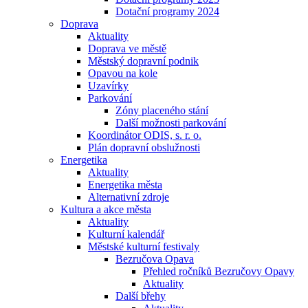
Dotační programy 2024
Doprava
Aktuality
Doprava ve městě
Městský dopravní podnik
Opavou na kole
Uzavírky
Parkování
Zóny placeného stání
Další možnosti parkování
Koordinátor ODIS, s. r. o.
Plán dopravní obslužnosti
Energetika
Aktuality
Energetika města
Alternativní zdroje
Kultura a akce města
Aktuality
Kulturní kalendář
Městské kulturní festivaly
Bezručova Opava
Přehled ročníků Bezručovy Opavy
Aktuality
Další břehy