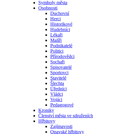
Symboly města
Osobnosti
Duchovní
Herci
Historikové
Hudebníci
Lékaři
Malíři
Podnikatelé
Politici
Přírodovědci
Sochaři
Spisovatelé
Sportovci
Stavitelé
Šlechta
Úředníci
Vládci
Vojáci
Pedagogové
Kroniky
Členství města ve sdruženích
Hřbitovy
Zajímavosti
Opavské hřbitovy