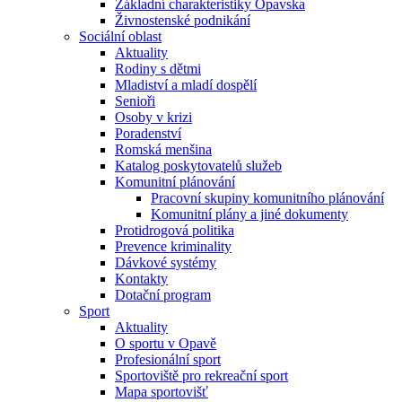
Základní charakteristiky Opavska
Živnostenské podnikání
Sociální oblast
Aktuality
Rodiny s dětmi
Mladiství a mladí dospělí
Senioři
Osoby v krizi
Poradenství
Romská menšina
Katalog poskytovatelů služeb
Komunitní plánování
Pracovní skupiny komunitního plánování
Komunitní plány a jiné dokumenty
Protidrogová politika
Prevence kriminality
Dávkové systémy
Kontakty
Dotační program
Sport
Aktuality
O sportu v Opavě
Profesionální sport
Sportoviště pro rekreační sport
Mapa sportovišť