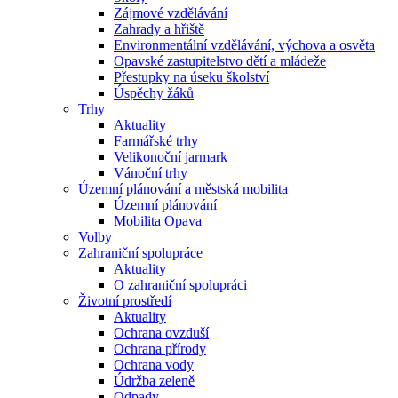
Zájmové vzdělávání
Zahrady a hřiště
Environmentální vzdělávání, výchova a osvěta
Opavské zastupitelstvo dětí a mládeže
Přestupky na úseku školství
Úspěchy žáků
Trhy
Aktuality
Farmářské trhy
Velikonoční jarmark
Vánoční trhy
Územní plánování a městská mobilita
Územní plánování
Mobilita Opava
Volby
Zahraniční spolupráce
Aktuality
O zahraniční spolupráci
Životní prostředí
Aktuality
Ochrana ovzduší
Ochrana přírody
Ochrana vody
Údržba zeleně
Odpady