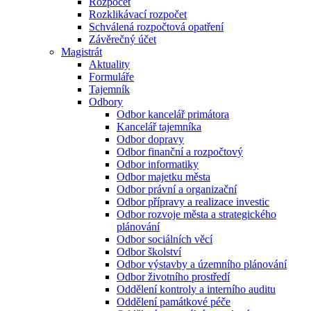
Rozpočet
Rozklikávací rozpočet
Schválená rozpočtová opatření
Závěrečný účet
Magistrát
Aktuality
Formuláře
Tajemník
Odbory
Odbor kancelář primátora
Kancelář tajemníka
Odbor dopravy
Odbor finanční a rozpočtový
Odbor informatiky
Odbor majetku města
Odbor právní a organizační
Odbor přípravy a realizace investic
Odbor rozvoje města a strategického
plánování
Odbor sociálních věcí
Odbor školství
Odbor výstavby a územního plánování
Odbor životního prostředí
Oddělení kontroly a interního auditu
Oddělení památkové péče