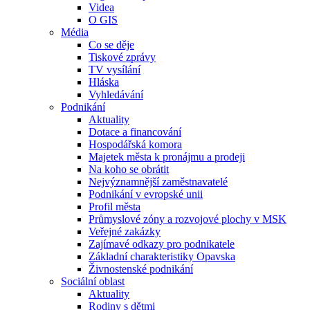
Videa
O GIS
Média
Co se děje
Tiskové zprávy
TV vysílání
Hláska
Vyhledávání
Podnikání
Aktuality
Dotace a financování
Hospodářská komora
Majetek města k pronájmu a prodeji
Na koho se obrátit
Nejvýznamnější zaměstnavatelé
Podnikání v evropské unii
Profil města
Průmyslové zóny a rozvojové plochy v MSK
Veřejné zakázky
Zajímavé odkazy pro podnikatele
Základní charakteristiky Opavska
Živnostenské podnikání
Sociální oblast
Aktuality
Rodiny s dětmi