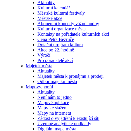
Aktuality
Kulturní kalendář
Městské kulturní festivaly
Městské akce
Abonentní koncerty vážné hudby
Kulturní organizace města
Kontakty na pořadatele kulturních akcí
Cena Petra Bezruče
Dotační program kultura
Akce po 22. hodině
Výročí
Pro pořadatelé akcí
Majetek města
Aktuality
Majetek města k pronájmu a prodeji
Odbor majetku města
Mapový portál
Aktuality
Není nám to jedno
Mapové aplikace
Mapy ke stažení
Mapy na internetu
Žádost o vyjádření k existující síti
Územně analytické podklady
Digitální mapa města