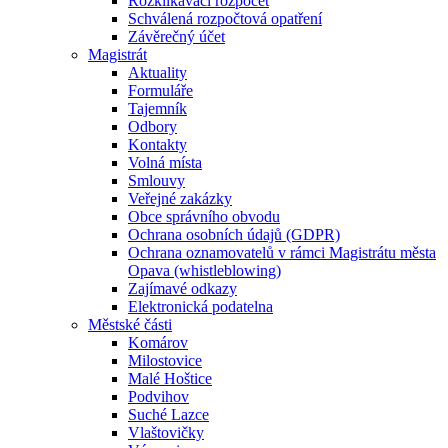
Rozklikávací rozpočet
Schválená rozpočtová opatření
Závěrečný účet
Magistrát
Aktuality
Formuláře
Tajemník
Odbory
Kontakty
Volná místa
Smlouvy
Veřejné zakázky
Obce správního obvodu
Ochrana osobních údajů (GDPR)
Ochrana oznamovatelů v rámci Magistrátu města
Opava (whistleblowing)
Zajímavé odkazy
Elektronická podatelna
Městské části
Komárov
Milostovice
Malé Hoštice
Podvihov
Suché Lazce
Vlaštovičky