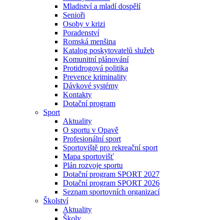
Mladiství a mladí dospělí
Senioři
Osoby v krizi
Poradenství
Romská menšina
Katalog poskytovatelů služeb
Komunitní plánování
Protidrogová politika
Prevence kriminality
Dávkové systémy
Kontakty
Dotační program
Sport
Aktuality
O sportu v Opavě
Profesionální sport
Sportoviště pro rekreační sport
Mapa sportovišť
Plán rozvoje sportu
Dotační program SPORT 2027
Dotační program SPORT 2026
Seznam sportovních organizací
Školství
Aktuality
Školy