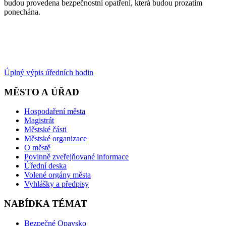
budou provedena bezpečnostní opatření, která budou prozatím
ponechána.
Úplný výpis úředních hodin
MĚSTO A ÚŘAD
Hospodaření města
Magistrát
Městské části
Městské organizace
O městě
Povinně zveřejňované informace
Úřední deska
Volené orgány města
Vyhlášky a předpisy
NABÍDKA TÉMAT
Bezpečné Opavsko