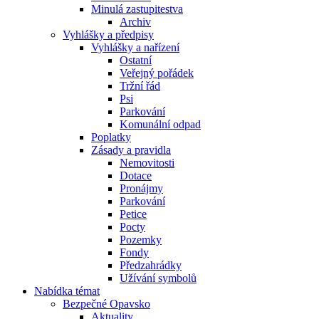
Minulá zastupitestva
Archiv
Vyhlášky a předpisy
Vyhlášky a nařízení
Ostatní
Veřejný pořádek
Tržní řád
Psi
Parkování
Komunální odpad
Poplatky
Zásady a pravidla
Nemovitosti
Dotace
Pronájmy
Parkování
Petice
Pocty
Pozemky
Fondy
Předzahrádky
Užívání symbolů
Nabídka témat
Bezpečné Opavsko
Aktuality