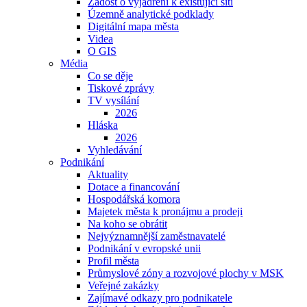
Žádost o vyjádření k existující síti
Územně analytické podklady
Digitální mapa města
Videa
O GIS
Média
Co se děje
Tiskové zprávy
TV vysílání
2026
Hláska
2026
Vyhledávání
Podnikání
Aktuality
Dotace a financování
Hospodářská komora
Majetek města k pronájmu a prodeji
Na koho se obrátit
Nejvýznamnější zaměstnavatelé
Podnikání v evropské unii
Profil města
Průmyslové zóny a rozvojové plochy v MSK
Veřejné zakázky
Zajímavé odkazy pro podnikatele