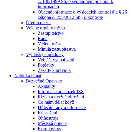
č. 106/1999 Sb. o svobodném přístupu k
informacím
Obecné informace o výsledcích kontrol dle § 26
zákona č. 255/2012 Sb., o kontrole
Úřední deska
Volené orgány města
Zastupitelstvo
Rada
Vedení města
Minulá zastupitestva
Vyhlášky a předpisy
Vyhlášky a nařízení
Poplatky
Zásady a pravidla
Nabídka témat
Bezpečné Opavsko
Aktuality
Informace od složek IZS
Rizika a možné ohrožení
Co mám dělat když
Důležité rady a informace
Ke stažení
Ohňostroje
Městská policie
Koronavirus