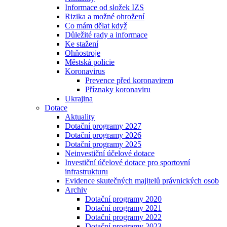
Informace od složek IZS
Rizika a možné ohrožení
Co mám dělat když
Důležité rady a informace
Ke stažení
Ohňostroje
Městská policie
Koronavirus
Prevence před koronavirem
Příznaky koronaviru
Ukrajina
Dotace
Aktuality
Dotační programy 2027
Dotační programy 2026
Dotační programy 2025
Neinvestiční účelové dotace
Investiční účelové dotace pro sportovní
infrastrukturu
Evidence skutečných majitelů právnických osob
Archiv
Dotační programy 2020
Dotační programy 2021
Dotační programy 2022
Dotační programy 2023