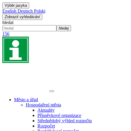
Výběr jazyka
English
Deutsch
Polski
Zobrazit vyhledávání
hledat
hledej
156
Město a úřad
Hospodaření města
Aktuality
Příspěvkové organizace
Střednědobý výhled rozpočtu
Rozpočet