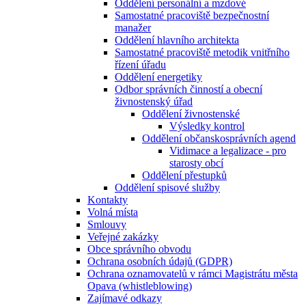
Oddělení personální a mzdové
Samostatné pracoviště bezpečnostní
manažer
Oddělení hlavního architekta
Samostatné pracoviště metodik vnitřního
řízení úřadu
Oddělení energetiky
Odbor správních činností a obecní
živnostenský úřad
Oddělení živnostenské
Výsledky kontrol
Oddělení občanskosprávních agend
Vidimace a legalizace - pro
starosty obcí
Oddělení přestupků
Oddělení spisové služby
Kontakty
Volná místa
Smlouvy
Veřejné zakázky
Obce správního obvodu
Ochrana osobních údajů (GDPR)
Ochrana oznamovatelů v rámci Magistrátu města
Opava (whistleblowing)
Zajímavé odkazy