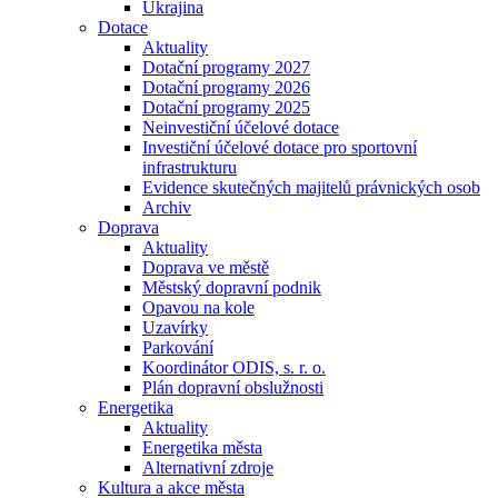
Ukrajina
Dotace
Aktuality
Dotační programy 2027
Dotační programy 2026
Dotační programy 2025
Neinvestiční účelové dotace
Investiční účelové dotace pro sportovní
infrastrukturu
Evidence skutečných majitelů právnických osob
Archiv
Doprava
Aktuality
Doprava ve městě
Městský dopravní podnik
Opavou na kole
Uzavírky
Parkování
Koordinátor ODIS, s. r. o.
Plán dopravní obslužnosti
Energetika
Aktuality
Energetika města
Alternativní zdroje
Kultura a akce města