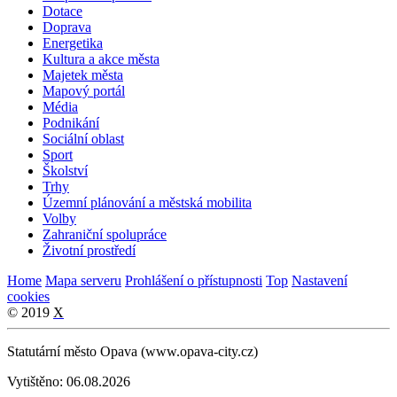
Dotace
Doprava
Energetika
Kultura a akce města
Majetek města
Mapový portál
Média
Podnikání
Sociální oblast
Sport
Školství
Trhy
Územní plánování a městská mobilita
Volby
Zahraniční spolupráce
Životní prostředí
Home
Mapa serveru
Prohlášení o přístupnosti
Top
Nastavení
cookies
© 2019
X
Statutární město Opava (www.opava-city.cz)
Vytištěno: 06.08.2026