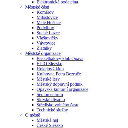
Elektronická podatelna
Městské části
Komárov
Milostovice
Malé Hoštice
Podvihov
Suché Lazce
Vlaštovičky
Vávrovice
Zlatníky
Městské organizace
Basketbalový klub Opava
ELIO Slezsko
Hokejový klub
Knihovna Petra Bezruče
Městské lesy
Městský dopravní podnik
Opavská kulturní organizace
Seniorcentrum
Slezské divadlo
Středisko volného času
Technické služby
O městě
Městská nej
České Slezsko