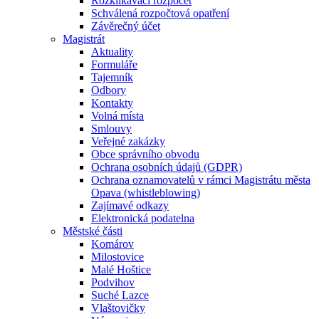
Rozklikávací rozpočet
Schválená rozpočtová opatření
Závěrečný účet
Magistrát
Aktuality
Formuláře
Tajemník
Odbory
Kontakty
Volná místa
Smlouvy
Veřejné zakázky
Obce správního obvodu
Ochrana osobních údajů (GDPR)
Ochrana oznamovatelů v rámci Magistrátu města
Opava (whistleblowing)
Zajímavé odkazy
Elektronická podatelna
Městské části
Komárov
Milostovice
Malé Hoštice
Podvihov
Suché Lazce
Vlaštovičky