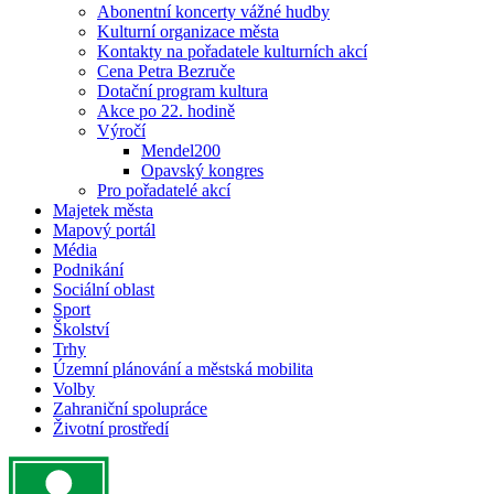
Abonentní koncerty vážné hudby
Kulturní organizace města
Kontakty na pořadatele kulturních akcí
Cena Petra Bezruče
Dotační program kultura
Akce po 22. hodině
Výročí
Mendel200
Opavský kongres
Pro pořadatelé akcí
Majetek města
Mapový portál
Média
Podnikání
Sociální oblast
Sport
Školství
Trhy
Územní plánování a městská mobilita
Volby
Zahraniční spolupráce
Životní prostředí