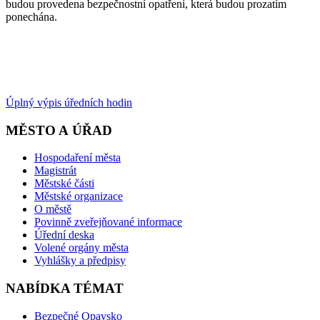
budou provedena bezpečnostní opatření, která budou prozatím
ponechána.
Úplný výpis úředních hodin
MĚSTO A ÚŘAD
Hospodaření města
Magistrát
Městské části
Městské organizace
O městě
Povinně zveřejňované informace
Úřední deska
Volené orgány města
Vyhlášky a předpisy
NABÍDKA TÉMAT
Bezpečné Opavsko