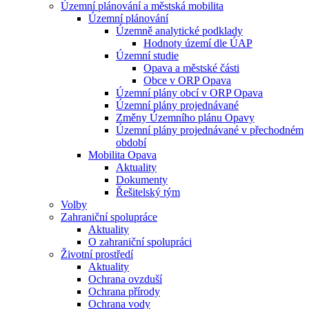
Územní plánování a městská mobilita
Územní plánování
Územně analytické podklady
Hodnoty území dle ÚAP
Územní studie
Opava a městské části
Obce v ORP Opava
Územní plány obcí v ORP Opava
Územní plány projednávané
Změny Územního plánu Opavy
Územní plány projednávané v přechodném
období
Mobilita Opava
Aktuality
Dokumenty
Řešitelský tým
Volby
Zahraniční spolupráce
Aktuality
O zahraniční spolupráci
Životní prostředí
Aktuality
Ochrana ovzduší
Ochrana přírody
Ochrana vody