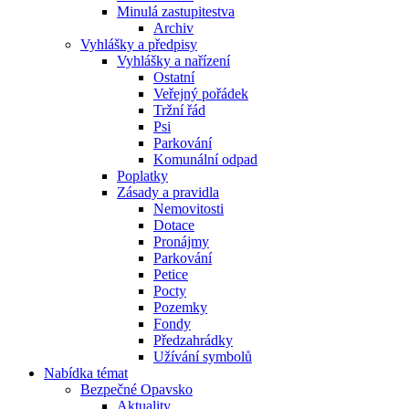
Minulá zastupitestva
Archiv
Vyhlášky a předpisy
Vyhlášky a nařízení
Ostatní
Veřejný pořádek
Tržní řád
Psi
Parkování
Komunální odpad
Poplatky
Zásady a pravidla
Nemovitosti
Dotace
Pronájmy
Parkování
Petice
Pocty
Pozemky
Fondy
Předzahrádky
Užívání symbolů
Nabídka témat
Bezpečné Opavsko
Aktuality