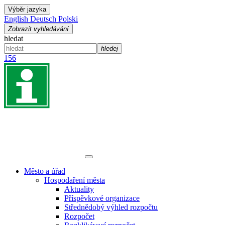
Výběr jazyka
English
Deutsch
Polski
Zobrazit vyhledávání
hledat
hledej
156
Město a úřad
Hospodaření města
Aktuality
Příspěvkové organizace
Střednědobý výhled rozpočtu
Rozpočet