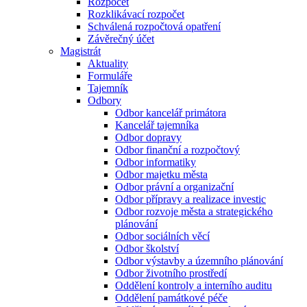
Rozpočet
Rozklikávací rozpočet
Schválená rozpočtová opatření
Závěrečný účet
Magistrát
Aktuality
Formuláře
Tajemník
Odbory
Odbor kancelář primátora
Kancelář tajemníka
Odbor dopravy
Odbor finanční a rozpočtový
Odbor informatiky
Odbor majetku města
Odbor právní a organizační
Odbor přípravy a realizace investic
Odbor rozvoje města a strategického
plánování
Odbor sociálních věcí
Odbor školství
Odbor výstavby a územního plánování
Odbor životního prostředí
Oddělení kontroly a interního auditu
Oddělení památkové péče