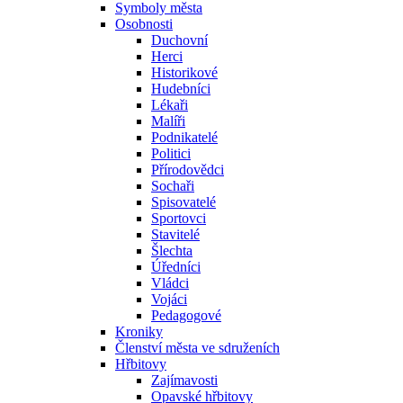
Symboly města
Osobnosti
Duchovní
Herci
Historikové
Hudebníci
Lékaři
Malíři
Podnikatelé
Politici
Přírodovědci
Sochaři
Spisovatelé
Sportovci
Stavitelé
Šlechta
Úředníci
Vládci
Vojáci
Pedagogové
Kroniky
Členství města ve sdruženích
Hřbitovy
Zajímavosti
Opavské hřbitovy