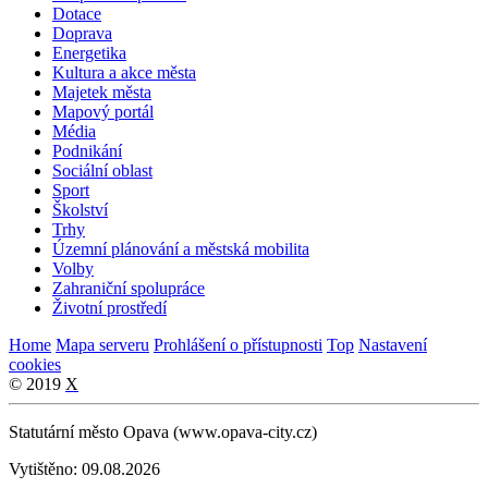
Dotace
Doprava
Energetika
Kultura a akce města
Majetek města
Mapový portál
Média
Podnikání
Sociální oblast
Sport
Školství
Trhy
Územní plánování a městská mobilita
Volby
Zahraniční spolupráce
Životní prostředí
Home
Mapa serveru
Prohlášení o přístupnosti
Top
Nastavení
cookies
© 2019
X
Statutární město Opava (www.opava-city.cz)
Vytištěno: 09.08.2026