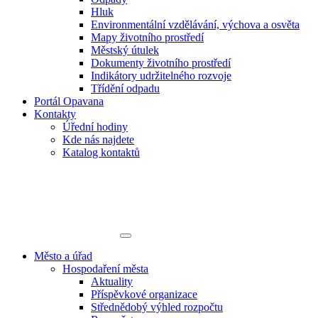
Hluk
Environmentální vzdělávání, výchova a osvěta
Mapy životního prostředí
Městský útulek
Dokumenty životního prostředí
Indikátory udržitelného rozvoje
Třídění odpadu
Portál Opavana
Kontakty
Úřední hodiny
Kde nás najdete
Katalog kontaktů
Město a úřad
Hospodaření města
Aktuality
Příspěvkové organizace
Střednědobý výhled rozpočtu