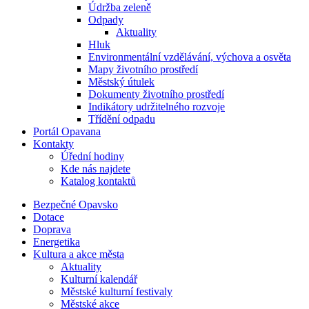
Údržba zeleně
Odpady
Aktuality
Hluk
Environmentální vzdělávání, výchova a osvěta
Mapy životního prostředí
Městský útulek
Dokumenty životního prostředí
Indikátory udržitelného rozvoje
Třídění odpadu
Portál Opavana
Kontakty
Úřední hodiny
Kde nás najdete
Katalog kontaktů
Bezpečné Opavsko
Dotace
Doprava
Energetika
Kultura a akce města
Aktuality
Kulturní kalendář
Městské kulturní festivaly
Městské akce