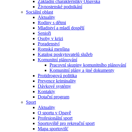
Základní charakteristiky Opavska
Živnostenské podnikání
Sociální oblast
Aktuality
Rodiny s dětmi
Mladiství a mladí dospělí
Senioři
Osoby v krizi
Poradenství
Romská menšina
Katalog poskytovatelů služeb
Komunitní plánování
Pracovní skupiny komunitního plánování
Komunitní plány a jiné dokumenty
Protidrogová politika
Prevence kriminality
Dávkové systémy
Kontakty
Dotační program
Sport
Aktuality
O sportu v Opavě
Profesionální sport
Sportoviště pro rekreační sport
Mapa sportovišť