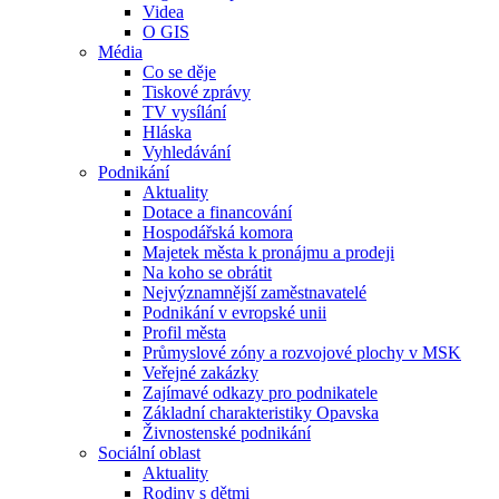
Videa
O GIS
Média
Co se děje
Tiskové zprávy
TV vysílání
Hláska
Vyhledávání
Podnikání
Aktuality
Dotace a financování
Hospodářská komora
Majetek města k pronájmu a prodeji
Na koho se obrátit
Nejvýznamnější zaměstnavatelé
Podnikání v evropské unii
Profil města
Průmyslové zóny a rozvojové plochy v MSK
Veřejné zakázky
Zajímavé odkazy pro podnikatele
Základní charakteristiky Opavska
Živnostenské podnikání
Sociální oblast
Aktuality
Rodiny s dětmi