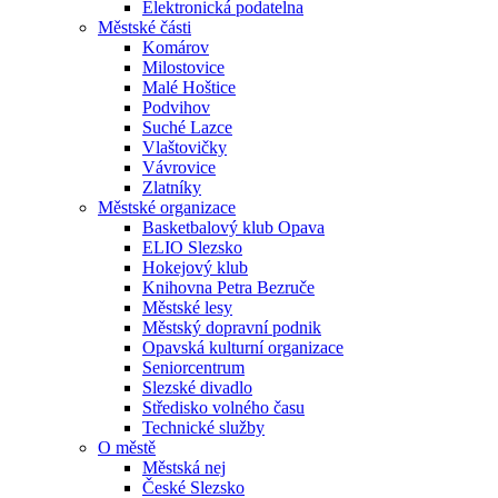
Elektronická podatelna
Městské části
Komárov
Milostovice
Malé Hoštice
Podvihov
Suché Lazce
Vlaštovičky
Vávrovice
Zlatníky
Městské organizace
Basketbalový klub Opava
ELIO Slezsko
Hokejový klub
Knihovna Petra Bezruče
Městské lesy
Městský dopravní podnik
Opavská kulturní organizace
Seniorcentrum
Slezské divadlo
Středisko volného času
Technické služby
O městě
Městská nej
České Slezsko