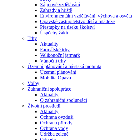
Zájmové vzdělávání
Zahrady a hřiště
Environmentální vzdělávání, výchova a osvěta
Opavské zastupitelstvo dětí a mládeže
Přestupky na úseku školství
Úspěchy žáků
Trhy
Aktuality
Farmářské trhy
Velikonoční jarmark
Vánoční trhy
Územní plánování a městská mobilita
Územní plánování
Mobilita Opava
Volby
Zahraniční spolupráce
Aktuality
O zahraniční spolupráci
Životní prostředí
Aktuality
Ochrana ovzduší
Ochrana přírody
Ochrana vody
Údržba zeleně
Odpady