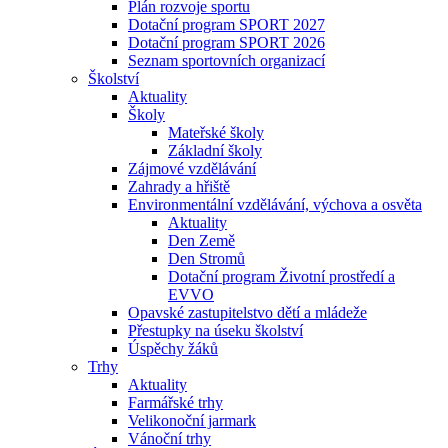
Plán rozvoje sportu
Dotační program SPORT 2027
Dotační program SPORT 2026
Seznam sportovních organizací
Školství
Aktuality
Školy
Mateřské školy
Základní školy
Zájmové vzdělávání
Zahrady a hřiště
Environmentální vzdělávání, výchova a osvěta
Aktuality
Den Země
Den Stromů
Dotační program Životní prostředí a
EVVO
Opavské zastupitelstvo dětí a mládeže
Přestupky na úseku školství
Úspěchy žáků
Trhy
Aktuality
Farmářské trhy
Velikonoční jarmark
Vánoční trhy