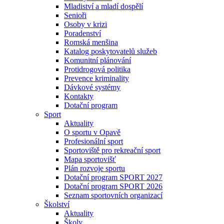
Mladiství a mladí dospělí
Senioři
Osoby v krizi
Poradenství
Romská menšina
Katalog poskytovatelů služeb
Komunitní plánování
Protidrogová politika
Prevence kriminality
Dávkové systémy
Kontakty
Dotační program
Sport
Aktuality
O sportu v Opavě
Profesionální sport
Sportoviště pro rekreační sport
Mapa sportovišť
Plán rozvoje sportu
Dotační program SPORT 2027
Dotační program SPORT 2026
Seznam sportovních organizací
Školství
Aktuality
Školy