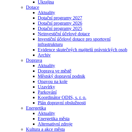
Ukrajina
Dotace
Aktuality
Dotační programy 2027
Dotační programy 2026
Dotační programy 2025
Neinvestiční účelové dotace
Investiční účelové dotace pro sportovní
infrastrukturu
Evidence skutečných majitelů právnických osob
Archiv
Doprava
Aktuality
Doprava ve městě
Městský dopravní podnik
Opavou na kole
Uzavírky
Parkování
Koordinátor ODIS, s. r. o.
Plán dopravní obslužnosti
Energetika
Aktuality
Energetika města
Alternativní zdroje
Kultura a akce města