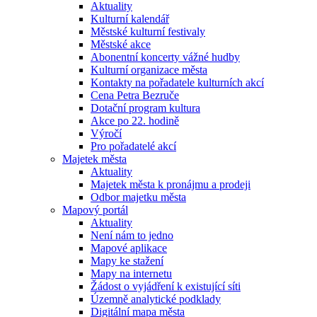
Aktuality
Kulturní kalendář
Městské kulturní festivaly
Městské akce
Abonentní koncerty vážné hudby
Kulturní organizace města
Kontakty na pořadatele kulturních akcí
Cena Petra Bezruče
Dotační program kultura
Akce po 22. hodině
Výročí
Pro pořadatelé akcí
Majetek města
Aktuality
Majetek města k pronájmu a prodeji
Odbor majetku města
Mapový portál
Aktuality
Není nám to jedno
Mapové aplikace
Mapy ke stažení
Mapy na internetu
Žádost o vyjádření k existující síti
Územně analytické podklady
Digitální mapa města