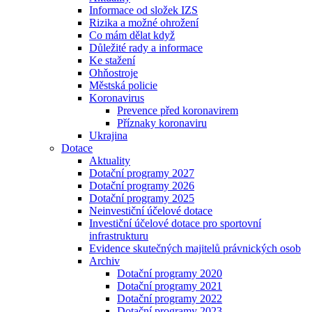
Informace od složek IZS
Rizika a možné ohrožení
Co mám dělat když
Důležité rady a informace
Ke stažení
Ohňostroje
Městská policie
Koronavirus
Prevence před koronavirem
Příznaky koronaviru
Ukrajina
Dotace
Aktuality
Dotační programy 2027
Dotační programy 2026
Dotační programy 2025
Neinvestiční účelové dotace
Investiční účelové dotace pro sportovní
infrastrukturu
Evidence skutečných majitelů právnických osob
Archiv
Dotační programy 2020
Dotační programy 2021
Dotační programy 2022
Dotační programy 2023