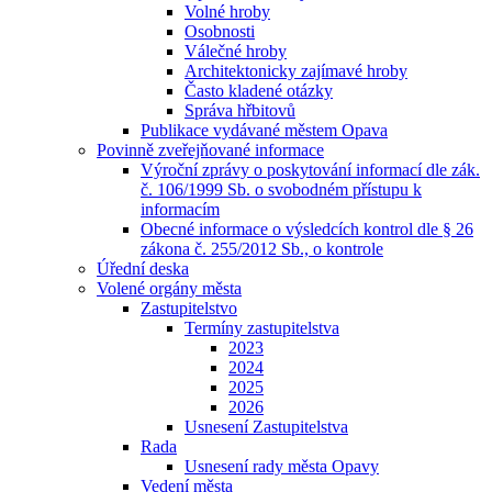
Volné hroby
Osobnosti
Válečné hroby
Architektonicky zajímavé hroby
Často kladené otázky
Správa hřbitovů
Publikace vydávané městem Opava
Povinně zveřejňované informace
Výroční zprávy o poskytování informací dle zák.
č. 106/1999 Sb. o svobodném přístupu k
informacím
Obecné informace o výsledcích kontrol dle § 26
zákona č. 255/2012 Sb., o kontrole
Úřední deska
Volené orgány města
Zastupitelstvo
Termíny zastupitelstva
2023
2024
2025
2026
Usnesení Zastupitelstva
Rada
Usnesení rady města Opavy
Vedení města