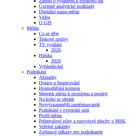
Žádost o vyjádření k existující síti
Územně analytické podklady
Digitální mapa města
Videa
O GIS
Média
Co se děje
Tiskové zprávy
TV vysílání
2026
Hláska
2026
Vyhledávání
Podnikání
Aktuality
Dotace a financování
Hospodářská komora
Majetek města k pronájmu a prodeji
Na koho se obrátit
Nejvýznamnější zaměstnavatelé
Podnikání v evropské unii
Profil města
Průmyslové zóny a rozvojové plochy v MSK
Veřejné zakázky
Zajímavé odkazy pro podnikatele