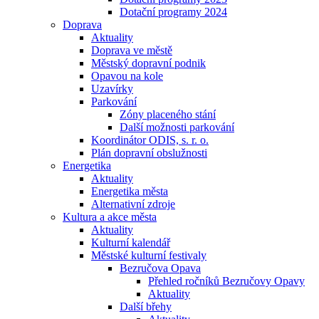
Dotační programy 2024
Doprava
Aktuality
Doprava ve městě
Městský dopravní podnik
Opavou na kole
Uzavírky
Parkování
Zóny placeného stání
Další možnosti parkování
Koordinátor ODIS, s. r. o.
Plán dopravní obslužnosti
Energetika
Aktuality
Energetika města
Alternativní zdroje
Kultura a akce města
Aktuality
Kulturní kalendář
Městské kulturní festivaly
Bezručova Opava
Přehled ročníků Bezručovy Opavy
Aktuality
Další břehy