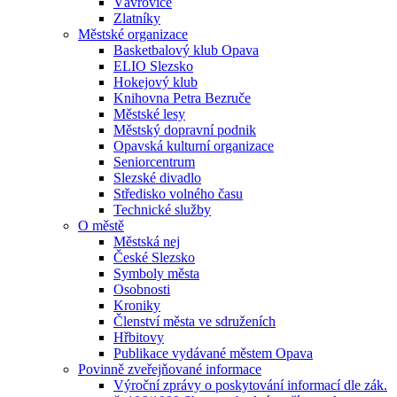
Vávrovice
Zlatníky
Městské organizace
Basketbalový klub Opava
ELIO Slezsko
Hokejový klub
Knihovna Petra Bezruče
Městské lesy
Městský dopravní podnik
Opavská kulturní organizace
Seniorcentrum
Slezské divadlo
Středisko volného času
Technické služby
O městě
Městská nej
České Slezsko
Symboly města
Osobnosti
Kroniky
Členství města ve sdruženích
Hřbitovy
Publikace vydávané městem Opava
Povinně zveřejňované informace
Výroční zprávy o poskytování informací dle zák.