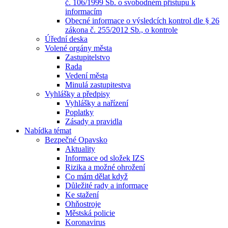
č. 106/1999 Sb. o svobodném přístupu k
informacím
Obecné informace o výsledcích kontrol dle § 26
zákona č. 255/2012 Sb., o kontrole
Úřední deska
Volené orgány města
Zastupitelstvo
Rada
Vedení města
Minulá zastupitestva
Vyhlášky a předpisy
Vyhlášky a nařízení
Poplatky
Zásady a pravidla
Nabídka témat
Bezpečné Opavsko
Aktuality
Informace od složek IZS
Rizika a možné ohrožení
Co mám dělat když
Důležité rady a informace
Ke stažení
Ohňostroje
Městská policie
Koronavirus