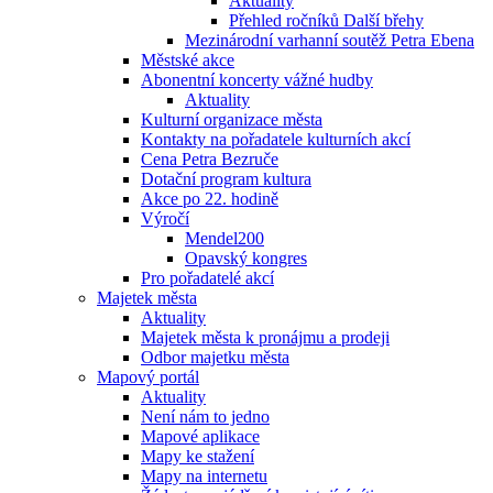
Aktuality
Přehled ročníků Další břehy
Mezinárodní varhanní soutěž Petra Ebena
Městské akce
Abonentní koncerty vážné hudby
Aktuality
Kulturní organizace města
Kontakty na pořadatele kulturních akcí
Cena Petra Bezruče
Dotační program kultura
Akce po 22. hodině
Výročí
Mendel200
Opavský kongres
Pro pořadatelé akcí
Majetek města
Aktuality
Majetek města k pronájmu a prodeji
Odbor majetku města
Mapový portál
Aktuality
Není nám to jedno
Mapové aplikace
Mapy ke stažení
Mapy na internetu