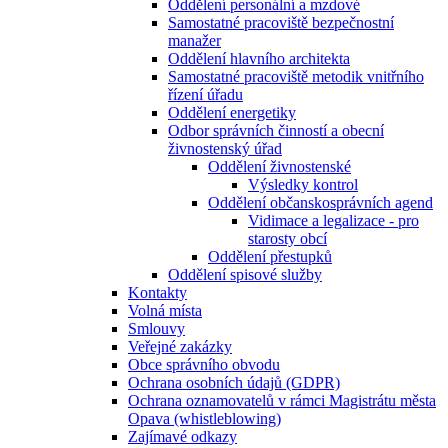
Oddělení personální a mzdové
Samostatné pracoviště bezpečnostní
manažer
Oddělení hlavního architekta
Samostatné pracoviště metodik vnitřního
řízení úřadu
Oddělení energetiky
Odbor správních činností a obecní
živnostenský úřad
Oddělení živnostenské
Výsledky kontrol
Oddělení občanskosprávních agend
Vidimace a legalizace - pro
starosty obcí
Oddělení přestupků
Oddělení spisové služby
Kontakty
Volná místa
Smlouvy
Veřejné zakázky
Obce správního obvodu
Ochrana osobních údajů (GDPR)
Ochrana oznamovatelů v rámci Magistrátu města
Opava (whistleblowing)
Zajímavé odkazy