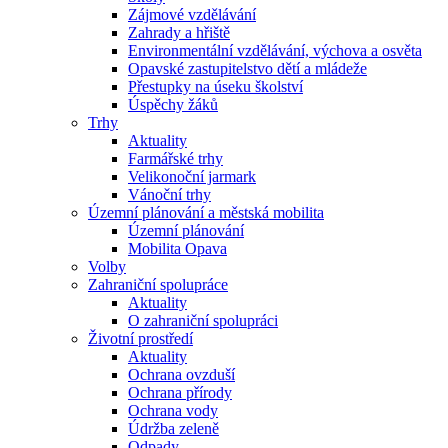
Zájmové vzdělávání
Zahrady a hřiště
Environmentální vzdělávání, výchova a osvěta
Opavské zastupitelstvo dětí a mládeže
Přestupky na úseku školství
Úspěchy žáků
Trhy
Aktuality
Farmářské trhy
Velikonoční jarmark
Vánoční trhy
Územní plánování a městská mobilita
Územní plánování
Mobilita Opava
Volby
Zahraniční spolupráce
Aktuality
O zahraniční spolupráci
Životní prostředí
Aktuality
Ochrana ovzduší
Ochrana přírody
Ochrana vody
Údržba zeleně
Odpady