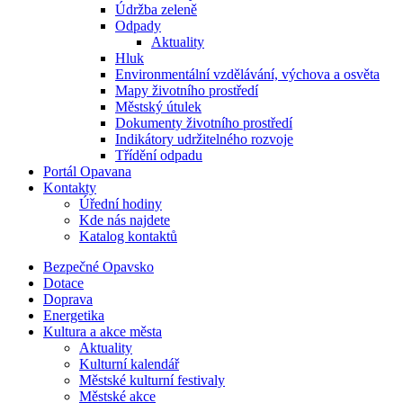
Údržba zeleně
Odpady
Aktuality
Hluk
Environmentální vzdělávání, výchova a osvěta
Mapy životního prostředí
Městský útulek
Dokumenty životního prostředí
Indikátory udržitelného rozvoje
Třídění odpadu
Portál Opavana
Kontakty
Úřední hodiny
Kde nás najdete
Katalog kontaktů
Bezpečné Opavsko
Dotace
Doprava
Energetika
Kultura a akce města
Aktuality
Kulturní kalendář
Městské kulturní festivaly
Městské akce