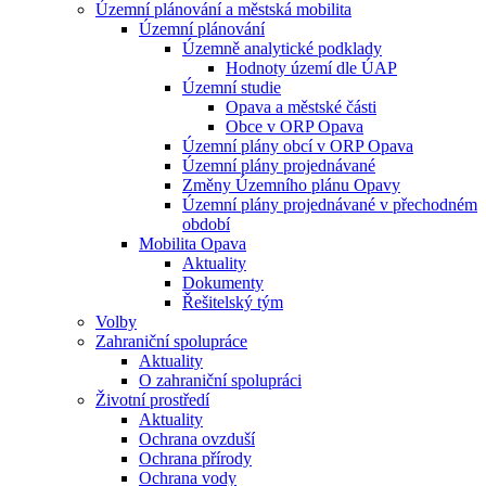
Územní plánování a městská mobilita
Územní plánování
Územně analytické podklady
Hodnoty území dle ÚAP
Územní studie
Opava a městské části
Obce v ORP Opava
Územní plány obcí v ORP Opava
Územní plány projednávané
Změny Územního plánu Opavy
Územní plány projednávané v přechodném
období
Mobilita Opava
Aktuality
Dokumenty
Řešitelský tým
Volby
Zahraniční spolupráce
Aktuality
O zahraniční spolupráci
Životní prostředí
Aktuality
Ochrana ovzduší
Ochrana přírody
Ochrana vody