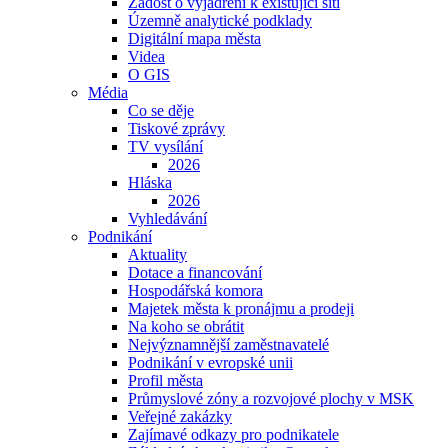
Žádost o vyjádření k existující síti
Územně analytické podklady
Digitální mapa města
Videa
O GIS
Média
Co se děje
Tiskové zprávy
TV vysílání
2026
Hláska
2026
Vyhledávání
Podnikání
Aktuality
Dotace a financování
Hospodářská komora
Majetek města k pronájmu a prodeji
Na koho se obrátit
Nejvýznamnější zaměstnavatelé
Podnikání v evropské unii
Profil města
Průmyslové zóny a rozvojové plochy v MSK
Veřejné zakázky
Zajímavé odkazy pro podnikatele