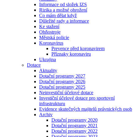
Informace od složek IZS
Rizika a možné ohrožení
Co mám dělat když
Důležité rady a informace
Ke stažení
Ohňostroje
Městská policie
Koronavirus
Prevence před koronavirem
Příznaky koronaviru
Ukrajina
Dotace
Aktuality
Dotační programy 2027
Dotační programy 2026
Dotační programy 2025
Neinvestiční účelové dotace
Investiční účelové dotace pro sportovní
infrastrukturu
Evidence skutečných majitelů právnických osob
Archiv
Dotační programy 2020
Dotační programy 2021
Dotační programy 2022
Dotační programy 2023