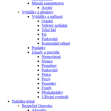
Minulá zastupitestva
Archiv
Vyhlášky a předpisy
Vyhlášky a nařízení
Ostatní
Veřejný pořádek
Tržní řád
Psi
Parkování
Komunální odpad
Poplatky
Zásady a pravidla
Nemovitosti
Dotace
Pronájmy
Parkování
Petice
Pocty
Pozemky
Fondy
Předzahrádky
Užívání symbolů
Nabídka témat
Bezpečné Opavsko
Aktuality