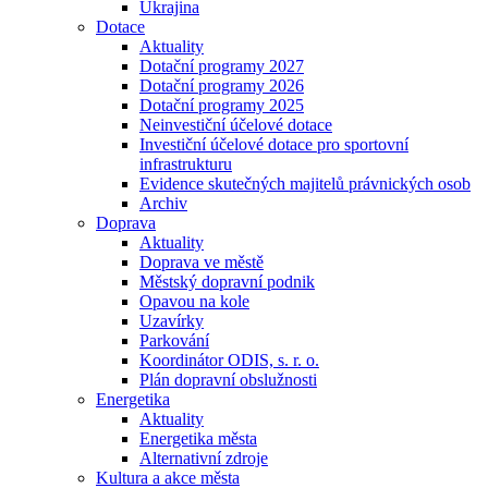
Ukrajina
Dotace
Aktuality
Dotační programy 2027
Dotační programy 2026
Dotační programy 2025
Neinvestiční účelové dotace
Investiční účelové dotace pro sportovní
infrastrukturu
Evidence skutečných majitelů právnických osob
Archiv
Doprava
Aktuality
Doprava ve městě
Městský dopravní podnik
Opavou na kole
Uzavírky
Parkování
Koordinátor ODIS, s. r. o.
Plán dopravní obslužnosti
Energetika
Aktuality
Energetika města
Alternativní zdroje
Kultura a akce města