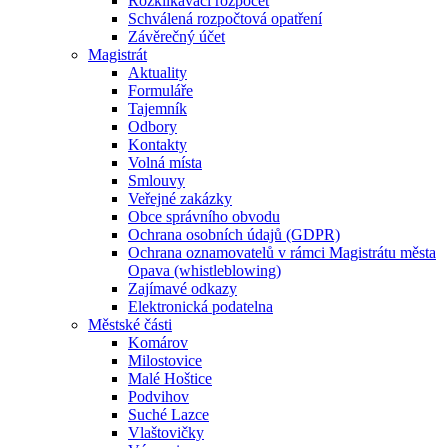
Rozklikávací rozpočet
Schválená rozpočtová opatření
Závěrečný účet
Magistrát
Aktuality
Formuláře
Tajemník
Odbory
Kontakty
Volná místa
Smlouvy
Veřejné zakázky
Obce správního obvodu
Ochrana osobních údajů (GDPR)
Ochrana oznamovatelů v rámci Magistrátu města
Opava (whistleblowing)
Zajímavé odkazy
Elektronická podatelna
Městské části
Komárov
Milostovice
Malé Hoštice
Podvihov
Suché Lazce
Vlaštovičky