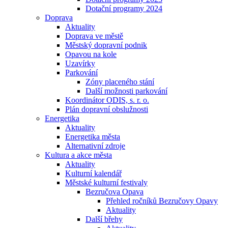
Dotační programy 2024
Doprava
Aktuality
Doprava ve městě
Městský dopravní podnik
Opavou na kole
Uzavírky
Parkování
Zóny placeného stání
Další možnosti parkování
Koordinátor ODIS, s. r. o.
Plán dopravní obslužnosti
Energetika
Aktuality
Energetika města
Alternativní zdroje
Kultura a akce města
Aktuality
Kulturní kalendář
Městské kulturní festivaly
Bezručova Opava
Přehled ročníků Bezručovy Opavy
Aktuality
Další břehy