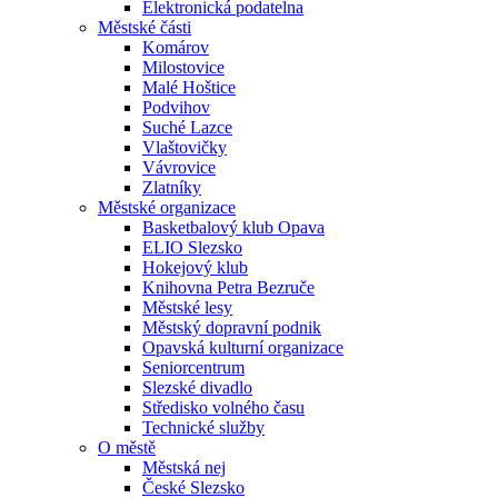
Elektronická podatelna
Městské části
Komárov
Milostovice
Malé Hoštice
Podvihov
Suché Lazce
Vlaštovičky
Vávrovice
Zlatníky
Městské organizace
Basketbalový klub Opava
ELIO Slezsko
Hokejový klub
Knihovna Petra Bezruče
Městské lesy
Městský dopravní podnik
Opavská kulturní organizace
Seniorcentrum
Slezské divadlo
Středisko volného času
Technické služby
O městě
Městská nej
České Slezsko