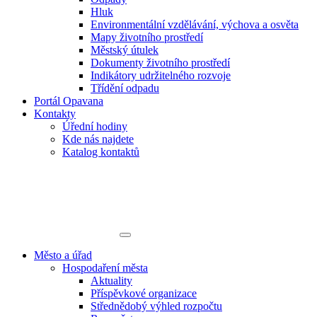
Hluk
Environmentální vzdělávání, výchova a osvěta
Mapy životního prostředí
Městský útulek
Dokumenty životního prostředí
Indikátory udržitelného rozvoje
Třídění odpadu
Portál Opavana
Kontakty
Úřední hodiny
Kde nás najdete
Katalog kontaktů
Město a úřad
Hospodaření města
Aktuality
Příspěvkové organizace
Střednědobý výhled rozpočtu