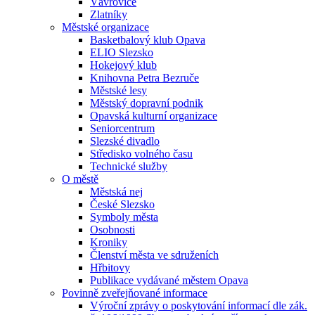
Vávrovice
Zlatníky
Městské organizace
Basketbalový klub Opava
ELIO Slezsko
Hokejový klub
Knihovna Petra Bezruče
Městské lesy
Městský dopravní podnik
Opavská kulturní organizace
Seniorcentrum
Slezské divadlo
Středisko volného času
Technické služby
O městě
Městská nej
České Slezsko
Symboly města
Osobnosti
Kroniky
Členství města ve sdruženích
Hřbitovy
Publikace vydávané městem Opava
Povinně zveřejňované informace
Výroční zprávy o poskytování informací dle zák.