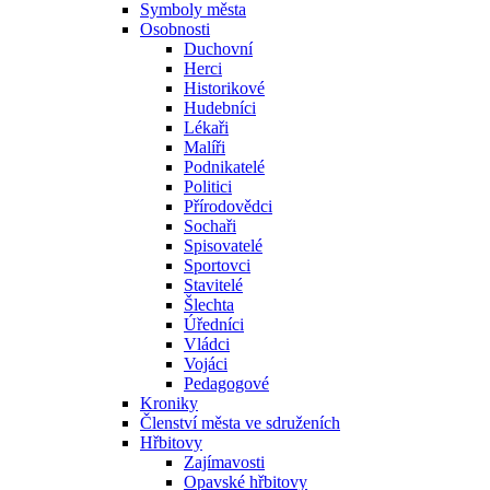
Symboly města
Osobnosti
Duchovní
Herci
Historikové
Hudebníci
Lékaři
Malíři
Podnikatelé
Politici
Přírodovědci
Sochaři
Spisovatelé
Sportovci
Stavitelé
Šlechta
Úředníci
Vládci
Vojáci
Pedagogové
Kroniky
Členství města ve sdruženích
Hřbitovy
Zajímavosti
Opavské hřbitovy