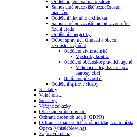
Oddělení personální a mzdové
Samostatné pracoviště bezpečnostní
manažer
Oddělení hlavního architekta
Samostatné pracoviště metodik vnitřního
řízení úřadu
Oddělení energetiky
Odbor správních činností a obecní
živnostenský úřad
Oddělení živnostenské
Výsledky kontrol
Oddělení občanskosprávních agend
Vidimace a legalizace - pro
starosty obcí
Oddělení přestupků
Oddělení spisové služby
Kontakty
Volná místa
Smlouvy
Veřejné zakázky
Obce správního obvodu
Ochrana osobních údajů (GDPR)
Ochrana oznamovatelů v rámci Magistrátu města
Opava (whistleblowing)
Zajímavé odkazy