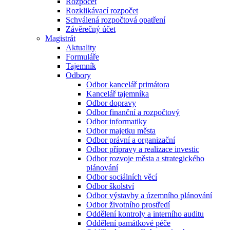
Rozpočet
Rozklikávací rozpočet
Schválená rozpočtová opatření
Závěrečný účet
Magistrát
Aktuality
Formuláře
Tajemník
Odbory
Odbor kancelář primátora
Kancelář tajemníka
Odbor dopravy
Odbor finanční a rozpočtový
Odbor informatiky
Odbor majetku města
Odbor právní a organizační
Odbor přípravy a realizace investic
Odbor rozvoje města a strategického
plánování
Odbor sociálních věcí
Odbor školství
Odbor výstavby a územního plánování
Odbor životního prostředí
Oddělení kontroly a interního auditu
Oddělení památkové péče