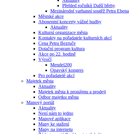
Aktuality
Přehled ročníků Další břehy
Mezinárodní varhanní soutěž Petra Ebena
Městské akce
Abonentní koncerty vážné hudby
Aktuality
Kulturní organizace města
Kontakty na pořadatele kulturních akcí
Cena Petra Bezruče
Dotační program kultura
Akce po 22. hodině
Výročí
Mendel200
Opavský kongres
Pro pořadatelé akcí
Majetek města
Aktuality
Majetek města k pronájmu a prodeji
Odbor majetku města
Mapový portál
Aktuality
Není nám to jedno
Mapové aplikace
Mapy ke stažení
Mapy na internetu