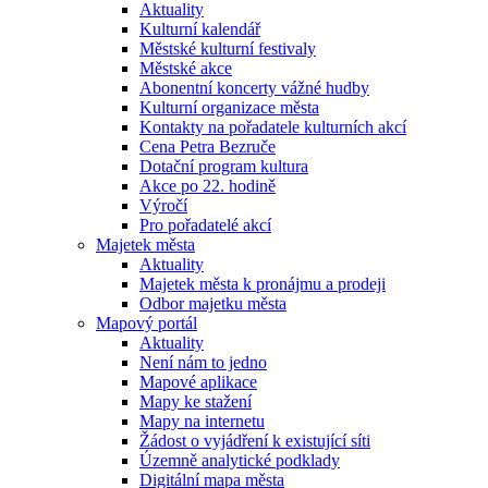
Aktuality
Kulturní kalendář
Městské kulturní festivaly
Městské akce
Abonentní koncerty vážné hudby
Kulturní organizace města
Kontakty na pořadatele kulturních akcí
Cena Petra Bezruče
Dotační program kultura
Akce po 22. hodině
Výročí
Pro pořadatelé akcí
Majetek města
Aktuality
Majetek města k pronájmu a prodeji
Odbor majetku města
Mapový portál
Aktuality
Není nám to jedno
Mapové aplikace
Mapy ke stažení
Mapy na internetu
Žádost o vyjádření k existující síti
Územně analytické podklady
Digitální mapa města