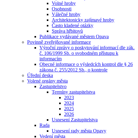
Volné hroby
Osobnosti
Válečné hroby
Architektonicky zajímavé hroby
Často kladené otázky
Správa hřbitovů
Publikace vydávané městem Opava
Povinně zveřejňované informace
Výroční zprávy o poskytování informací dle zák.
č. 106/1999 Sb. o svobodném přístupu k
informacím
Obecné informace o výsledcích kontrol dle § 26
zákona č. 255/2012 Sb., o kontrole
Úřední deska
Volené orgány města
Zastupitelstvo
Termíny zastupitelstva
2023
2024
2025
2026
Usnesení Zastupitelstva
Rada
Usnesení rady města Opavy
Vedení města