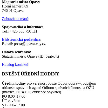
Magistrát města Opavy
Horní náměstí 69
746 01 Opava
Zobrazit na mapě
Spojovatelka a informace:
Tel.: +420 553 756 111
Elektronická podatelna
:
E-mail: posta@opava-city.cz
Datová schránka:
Statutární město Opava (ID: 5eabx4t)
Katalog kontaktů
DNEŠNÍ ÚŘEDNÍ HODINY
Úřední hodiny
pro veřejnost pouze Odbor dopravy, oddělení
občanskosprávních agend Odboru správních činností a OŽÚ
(matrika, OP a CD, evidence obyvatel)
PO 8.00–17.00
ÚT zavřeno
ST 8.00–17.00