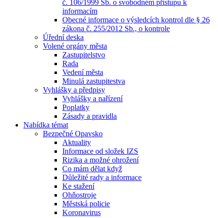
č. 106/1999 Sb. o svobodném přístupu k
informacím
Obecné informace o výsledcích kontrol dle § 26
zákona č. 255/2012 Sb., o kontrole
Úřední deska
Volené orgány města
Zastupitelstvo
Rada
Vedení města
Minulá zastupitestva
Vyhlášky a předpisy
Vyhlášky a nařízení
Poplatky
Zásady a pravidla
Nabídka témat
Bezpečné Opavsko
Aktuality
Informace od složek IZS
Rizika a možné ohrožení
Co mám dělat když
Důležité rady a informace
Ke stažení
Ohňostroje
Městská policie
Koronavirus