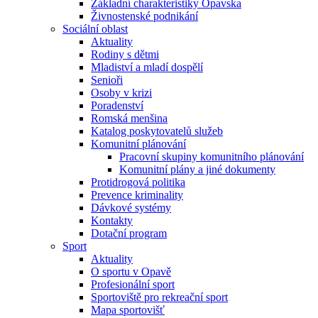
Základní charakteristiky Opavska
Živnostenské podnikání
Sociální oblast
Aktuality
Rodiny s dětmi
Mladiství a mladí dospělí
Senioři
Osoby v krizi
Poradenství
Romská menšina
Katalog poskytovatelů služeb
Komunitní plánování
Pracovní skupiny komunitního plánování
Komunitní plány a jiné dokumenty
Protidrogová politika
Prevence kriminality
Dávkové systémy
Kontakty
Dotační program
Sport
Aktuality
O sportu v Opavě
Profesionální sport
Sportoviště pro rekreační sport
Mapa sportovišť