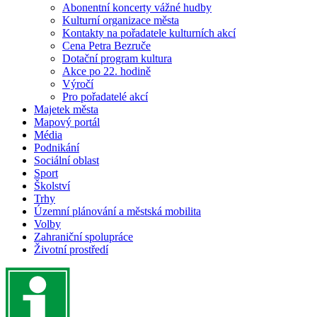
Abonentní koncerty vážné hudby
Kulturní organizace města
Kontakty na pořadatele kulturních akcí
Cena Petra Bezruče
Dotační program kultura
Akce po 22. hodině
Výročí
Pro pořadatelé akcí
Majetek města
Mapový portál
Média
Podnikání
Sociální oblast
Sport
Školství
Trhy
Územní plánování a městská mobilita
Volby
Zahraniční spolupráce
Životní prostředí