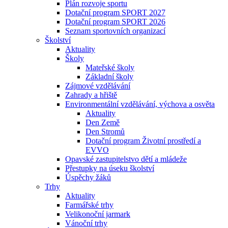
Plán rozvoje sportu
Dotační program SPORT 2027
Dotační program SPORT 2026
Seznam sportovních organizací
Školství
Aktuality
Školy
Mateřské školy
Základní školy
Zájmové vzdělávání
Zahrady a hřiště
Environmentální vzdělávání, výchova a osvěta
Aktuality
Den Země
Den Stromů
Dotační program Životní prostředí a
EVVO
Opavské zastupitelstvo dětí a mládeže
Přestupky na úseku školství
Úspěchy žáků
Trhy
Aktuality
Farmářské trhy
Velikonoční jarmark
Vánoční trhy