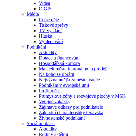
Videa
O GIS
Média
Co se děje
Tiskové zprávy
TV vysílání
Hláska
Vyhledávání
Podnikání
Aktuality
Dotace a financování
Hospodářská komora
Majetek města k pronájmu a prodeji
Na koho se obrátit
Nejvýznamnější zaměstnavatelé
Podnikání v evropské unii
Profil města
Průmyslové zóny a rozvojové plochy v MSK
Veřejné zakázky
Zajímavé odkazy pro podnikatele
Základní charakteristiky Opavska
Živnostenské podnikání
Sociální oblast
Aktuality
Rodiny s dětmi