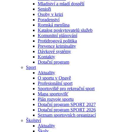
Mladiství a mladí dospělí
Senioři
Osoby v krizi
Poradenství
Romská menšina
Katalog poskytovatelů služeb
Komunitní plánování
Protidrogová politika
Prevence kriminality
Dávkové systémy
Kontakty
Dotační program
Sport
Aktuality
O sportu v Opavě
Profesionální sport
Sportoviště pro rekreační sport
Mapa sportovišť
Plán rozvoje sportu
Dotační program SPORT 2027
Dotační program SPORT 2026
Seznam sportovních organizací
Školství
Aktuality
Školy