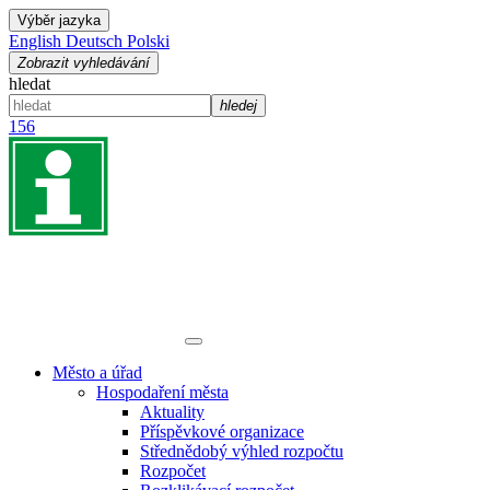
Výběr jazyka
English
Deutsch
Polski
Zobrazit vyhledávání
hledat
hledej
156
Město a úřad
Hospodaření města
Aktuality
Příspěvkové organizace
Střednědobý výhled rozpočtu
Rozpočet