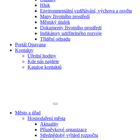
Hluk
Environmentální vzdělávání, výchova a osvěta
Mapy životního prostředí
Městský útulek
Dokumenty životního prostředí
Indikátory udržitelného rozvoje
Třídění odpadu
Portál Opavana
Kontakty
Úřední hodiny
Kde nás najdete
Katalog kontaktů
Město a úřad
Hospodaření města
Aktuality
Příspěvkové organizace
Střednědobý výhled rozpočtu