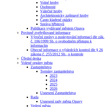
Volné hroby
Osobnosti
Válečné hroby
Architektonicky zajímavé hroby
Často kladené otázky
Správa hřbitovů
Publikace vydávané městem Opava
Povinně zveřejňované informace
Výroční zprávy o poskytování informací dle zák.
č. 106/1999 Sb. o svobodném přístupu k
informacím
Obecné informace o výsledcích kontrol dle § 26
zákona č. 255/2012 Sb., o kontrole
Úřední deska
Volené orgány města
Zastupitelstvo
Termíny zastupitelstva
2023
2024
2025
2026
Usnesení Zastupitelstva
Rada
Usnesení rady města Opavy
Vedení města