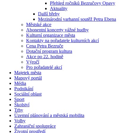
Přehled ročníků Bezručovy Opavy
Aktuality
Další břehy
Mezinárodní varhanní soutěž Petra Ebena
Městské akce
Abonentní koncerty vážné hudby
Kulturní organizace města
Kontakty na pořadatele kulturních akcí
Cena Petra Bezruče
Dotační program kultura
Akce po 22. hodině
Výročí
Pro pořadatelé akcí
Majetek města
Mapový portál
Média
Podnikání
Sociální oblast
Sport
Školství
Trhy
Územní plánování a městská mobilita
Volby
Zahraniční spolupráce
Životní prostředí