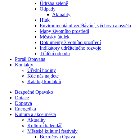
Údržba zeleně
Odpady
Aktuality
Hluk
Environmentální vzdělávání, výchova a osvěta
Mapy životního prostředí
Městský útulek
Dokumenty životního prostředí
Indikátory udržitelného rozvoje
Třídění odpadu
Portál Opavana
Kontakty
Úřední hodiny
Kde nás najdete
Katalog kontaktů
Bezpečné Opavsko
Dotace
Doprava
Energetika
Kultura a akce města
Aktuality
Kulturní kalendář
Městské kulturní festivaly
Bezručova Opava