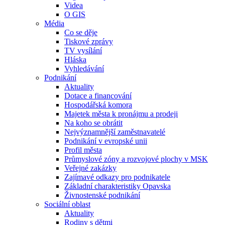
Videa
O GIS
Média
Co se děje
Tiskové zprávy
TV vysílání
Hláska
Vyhledávání
Podnikání
Aktuality
Dotace a financování
Hospodářská komora
Majetek města k pronájmu a prodeji
Na koho se obrátit
Nejvýznamnější zaměstnavatelé
Podnikání v evropské unii
Profil města
Průmyslové zóny a rozvojové plochy v MSK
Veřejné zakázky
Zajímavé odkazy pro podnikatele
Základní charakteristiky Opavska
Živnostenské podnikání
Sociální oblast
Aktuality
Rodiny s dětmi