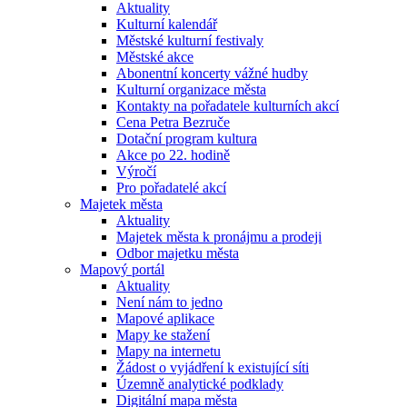
Aktuality
Kulturní kalendář
Městské kulturní festivaly
Městské akce
Abonentní koncerty vážné hudby
Kulturní organizace města
Kontakty na pořadatele kulturních akcí
Cena Petra Bezruče
Dotační program kultura
Akce po 22. hodině
Výročí
Pro pořadatelé akcí
Majetek města
Aktuality
Majetek města k pronájmu a prodeji
Odbor majetku města
Mapový portál
Aktuality
Není nám to jedno
Mapové aplikace
Mapy ke stažení
Mapy na internetu
Žádost o vyjádření k existující síti
Územně analytické podklady
Digitální mapa města