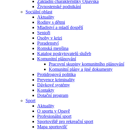
Základní charakteristiky Opavska
Živnostenské podnikání
Sociální oblast
Aktuality
Rodiny s dětmi
Mladiství a mladí dospělí
Senioři
Osoby v krizi
Poradenství
Romská menšina
Katalog poskytovatelů služeb
Komunitní plánování
Pracovní skupiny komunitního plánování
Komunitní plány a jiné dokumenty
Protidrogová politika
Prevence kriminality
Dávkové systémy
Kontakty
Dotační program
Sport
Aktuality
O sportu v Opavě
Profesionální sport
Sportoviště pro rekreační sport
Mapa sportovišť