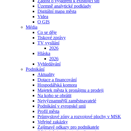
Žádost o vyjádření k existující síti
Územně analytické podklady
Digitální mapa města
Videa
O GIS
Média
Co se děje
Tiskové zprávy
TV vysílání
2026
Hláska
2026
Vyhledávání
Podnikání
Aktuality
Dotace a financování
Hospodářská komora
Majetek města k pronájmu a prodeji
Na koho se obrátit
Nejvýznamnější zaměstnavatelé
Podnikání v evropské unii
Profil města
Průmyslové zóny a rozvojové plochy v MSK
Veřejné zakázky
Zajímavé odkazy pro podnikatele