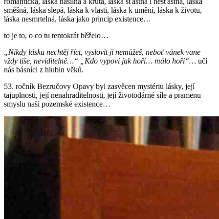
romantická, láska násilná a krutá, láska šťastná i nešťastná, láska
směšná, láska slepá, láska k vlasti, láska k umění, láska k životu,
láska nesmrtelná, láska jako princip existence…
to je to, o co tu tentokrát běželo…
„Nikdy lásku nechtěj říct, vyslovit ji nemůžeš, neboť vánek vane
vždy tiše, neviditelně…“ „Kdo vypoví jak hoří… málo hoří“…
učí
nás básníci z hlubin věků.
53. ročník Bezručovy Opavy byl zasvěcen mystériu lásky, její
tajuplnosti, její nenahraditelnosti, její životodárné síle a pramenu
smyslu naší pozemské existence…