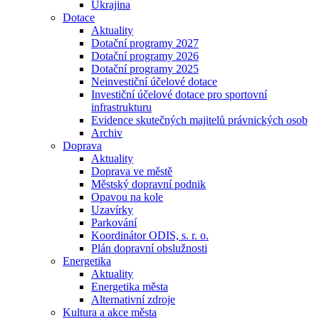
Ukrajina
Dotace
Aktuality
Dotační programy 2027
Dotační programy 2026
Dotační programy 2025
Neinvestiční účelové dotace
Investiční účelové dotace pro sportovní
infrastrukturu
Evidence skutečných majitelů právnických osob
Archiv
Doprava
Aktuality
Doprava ve městě
Městský dopravní podnik
Opavou na kole
Uzavírky
Parkování
Koordinátor ODIS, s. r. o.
Plán dopravní obslužnosti
Energetika
Aktuality
Energetika města
Alternativní zdroje
Kultura a akce města