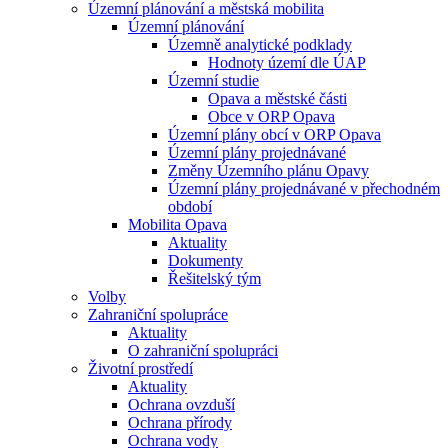
Územní plánování a městská mobilita
Územní plánování
Územně analytické podklady
Hodnoty území dle ÚAP
Územní studie
Opava a městské části
Obce v ORP Opava
Územní plány obcí v ORP Opava
Územní plány projednávané
Změny Územního plánu Opavy
Územní plány projednávané v přechodném
období
Mobilita Opava
Aktuality
Dokumenty
Řešitelský tým
Volby
Zahraniční spolupráce
Aktuality
O zahraniční spolupráci
Životní prostředí
Aktuality
Ochrana ovzduší
Ochrana přírody
Ochrana vody