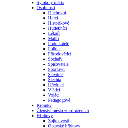
Symboly města
Osobnosti
Duchovní
Herci
Historikové
Hudebníci
Lékaři
Malíři
Podnikatelé
Politici
Přírodovědci
Sochaři
Spisovatelé
Sportovci
Stavitelé
Šlechta
Úředníci
Vládci
Vojáci
Pedagogové
Kroniky
Členství města ve sdruženích
Hřbitovy
Zajímavosti
Opavské hřbitovy