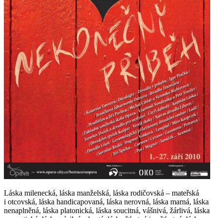
Láska milenecká, láska manželská, láska rodičovská – mateřská
i otcovská, láska handicapovaná, láska nerovná, láska marná, láska
nenaplněná, láska platonická, láska soucitná, vášnivá, žárlivá, láska