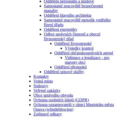
Oddělení personální a mzdové
Samostatné pracoviště bezpečnostní
manažer
Oddělení hlavního architekta
Samostatné pracoviště metodik vnitřního
řízení úřadu
Oddělení energetiky
Odbor správních činností a obecní
živnostenský úřad
Oddělení živnostenské
Výsledky kontrol
Oddělení občanskosprávních agend
Vidimace a legalizace - pro
starosty obcí
Oddělení přestupků
Oddělení spisové služby
Kontakty
Volná místa
Smlouvy
Veřejné zakázky
Obce správního obvodu
Ochrana osobních údajů (GDPR)
Ochrana oznamovatelů v rámci Magistrátu města
Opava (whistleblowing)
Zajímavé odkazy