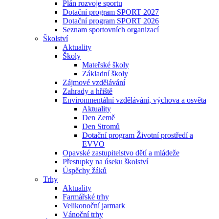
Plán rozvoje sportu
Dotační program SPORT 2027
Dotační program SPORT 2026
Seznam sportovních organizací
Školství
Aktuality
Školy
Mateřské školy
Základní školy
Zájmové vzdělávání
Zahrady a hřiště
Environmentální vzdělávání, výchova a osvěta
Aktuality
Den Země
Den Stromů
Dotační program Životní prostředí a
EVVO
Opavské zastupitelstvo dětí a mládeže
Přestupky na úseku školství
Úspěchy žáků
Trhy
Aktuality
Farmářské trhy
Velikonoční jarmark
Vánoční trhy