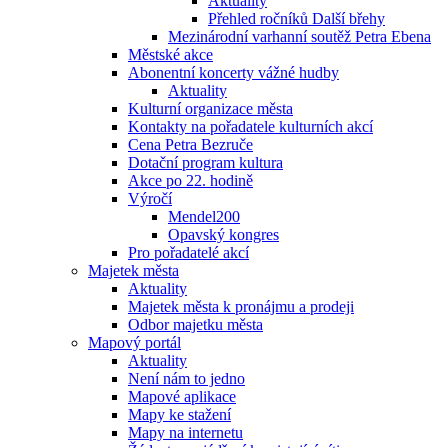
Aktuality
Přehled ročníků Další břehy
Mezinárodní varhanní soutěž Petra Ebena
Městské akce
Abonentní koncerty vážné hudby
Aktuality
Kulturní organizace města
Kontakty na pořadatele kulturních akcí
Cena Petra Bezruče
Dotační program kultura
Akce po 22. hodině
Výročí
Mendel200
Opavský kongres
Pro pořadatelé akcí
Majetek města
Aktuality
Majetek města k pronájmu a prodeji
Odbor majetku města
Mapový portál
Aktuality
Není nám to jedno
Mapové aplikace
Mapy ke stažení
Mapy na internetu