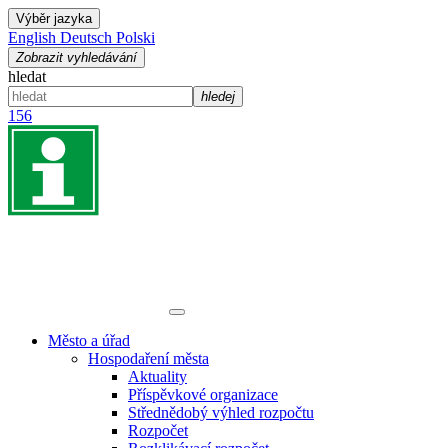
Výběr jazyka
English
Deutsch
Polski
Zobrazit vyhledávání
hledat
hledej
156
Město a úřad
Hospodaření města
Aktuality
Příspěvkové organizace
Střednědobý výhled rozpočtu
Rozpočet