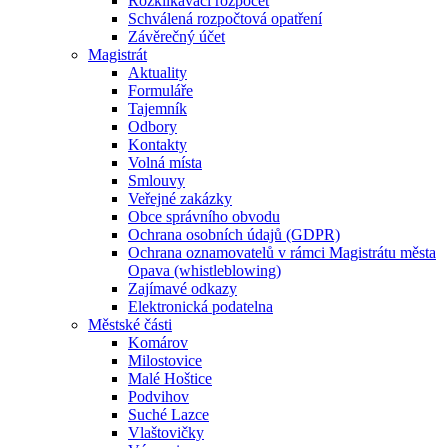
Rozklikávací rozpočet
Schválená rozpočtová opatření
Závěrečný účet
Magistrát
Aktuality
Formuláře
Tajemník
Odbory
Kontakty
Volná místa
Smlouvy
Veřejné zakázky
Obce správního obvodu
Ochrana osobních údajů (GDPR)
Ochrana oznamovatelů v rámci Magistrátu města
Opava (whistleblowing)
Zajímavé odkazy
Elektronická podatelna
Městské části
Komárov
Milostovice
Malé Hoštice
Podvihov
Suché Lazce
Vlaštovičky