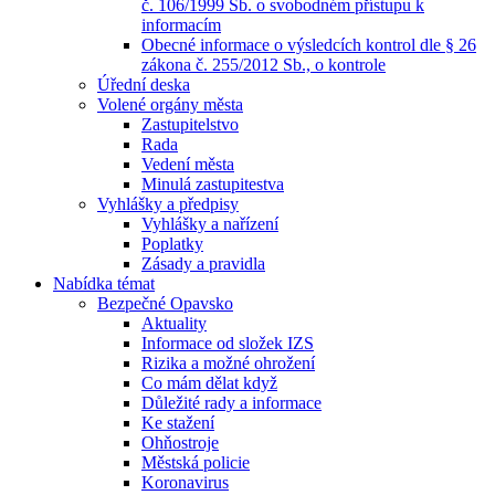
č. 106/1999 Sb. o svobodném přístupu k
informacím
Obecné informace o výsledcích kontrol dle § 26
zákona č. 255/2012 Sb., o kontrole
Úřední deska
Volené orgány města
Zastupitelstvo
Rada
Vedení města
Minulá zastupitestva
Vyhlášky a předpisy
Vyhlášky a nařízení
Poplatky
Zásady a pravidla
Nabídka témat
Bezpečné Opavsko
Aktuality
Informace od složek IZS
Rizika a možné ohrožení
Co mám dělat když
Důležité rady a informace
Ke stažení
Ohňostroje
Městská policie
Koronavirus