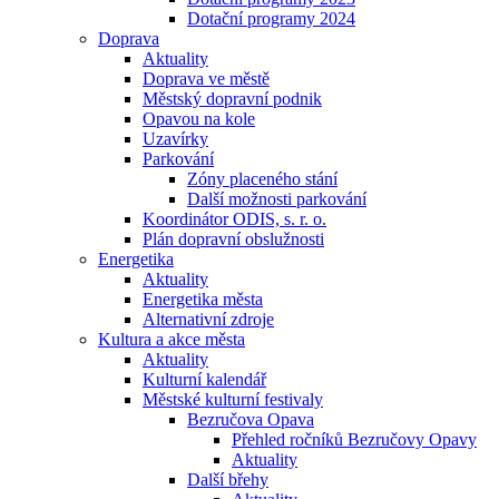
Dotační programy 2024
Doprava
Aktuality
Doprava ve městě
Městský dopravní podnik
Opavou na kole
Uzavírky
Parkování
Zóny placeného stání
Další možnosti parkování
Koordinátor ODIS, s. r. o.
Plán dopravní obslužnosti
Energetika
Aktuality
Energetika města
Alternativní zdroje
Kultura a akce města
Aktuality
Kulturní kalendář
Městské kulturní festivaly
Bezručova Opava
Přehled ročníků Bezručovy Opavy
Aktuality
Další břehy