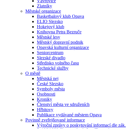
Vávrovice
Zlatníky
Městské organizace
Basketbalový klub Opava
ELIO Slezsko
Hokejový klub
Knihovna Petra Bezruče
Městské lesy
Městský dopravní podnik
Opavská kulturní organizace
Seniorcentrum
Slezské divadlo
Středisko volného času
Technické služby
O městě
Městská nej
České Slezsko
Symboly města
Osobnosti
Kroniky
Členství města ve sdruženích
Hřbitovy
Publikace vydávané městem Opava
Povinně zveřejňované informace
Výroční zprávy o poskytování informací dle zák.