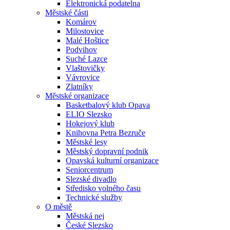
Elektronická podatelna
Městské části
Komárov
Milostovice
Malé Hoštice
Podvihov
Suché Lazce
Vlaštovičky
Vávrovice
Zlatníky
Městské organizace
Basketbalový klub Opava
ELIO Slezsko
Hokejový klub
Knihovna Petra Bezruče
Městské lesy
Městský dopravní podnik
Opavská kulturní organizace
Seniorcentrum
Slezské divadlo
Středisko volného času
Technické služby
O městě
Městská nej
České Slezsko