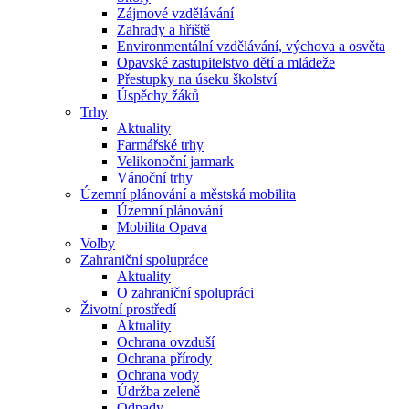
Zájmové vzdělávání
Zahrady a hřiště
Environmentální vzdělávání, výchova a osvěta
Opavské zastupitelstvo dětí a mládeže
Přestupky na úseku školství
Úspěchy žáků
Trhy
Aktuality
Farmářské trhy
Velikonoční jarmark
Vánoční trhy
Územní plánování a městská mobilita
Územní plánování
Mobilita Opava
Volby
Zahraniční spolupráce
Aktuality
O zahraniční spolupráci
Životní prostředí
Aktuality
Ochrana ovzduší
Ochrana přírody
Ochrana vody
Údržba zeleně
Odpady