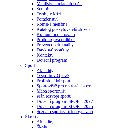
Mladiství a mladí dospělí
Senioři
Osoby v krizi
Poradenství
Romská menšina
Katalog poskytovatelů služeb
Komunitní plánování
Protidrogová politika
Prevence kriminality
Dávkové systémy
Kontakty
Dotační program
Sport
Aktuality
O sportu v Opavě
Profesionální sport
Sportoviště pro rekreační sport
Mapa sportovišť
Plán rozvoje sportu
Dotační program SPORT 2027
Dotační program SPORT 2026
Seznam sportovních organizací
Školství
Aktuality
Školy