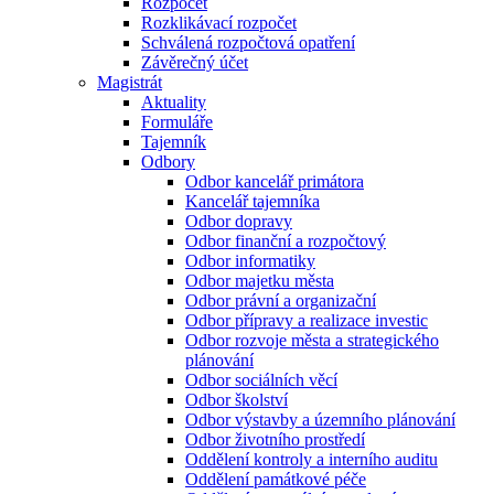
Rozpočet
Rozklikávací rozpočet
Schválená rozpočtová opatření
Závěrečný účet
Magistrát
Aktuality
Formuláře
Tajemník
Odbory
Odbor kancelář primátora
Kancelář tajemníka
Odbor dopravy
Odbor finanční a rozpočtový
Odbor informatiky
Odbor majetku města
Odbor právní a organizační
Odbor přípravy a realizace investic
Odbor rozvoje města a strategického
plánování
Odbor sociálních věcí
Odbor školství
Odbor výstavby a územního plánování
Odbor životního prostředí
Oddělení kontroly a interního auditu
Oddělení památkové péče