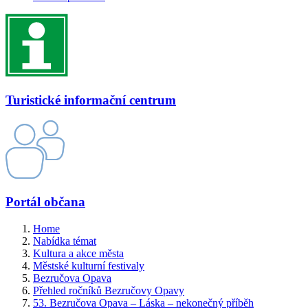
Turistické informační centrum
Portál občana
Home
Nabídka témat
Kultura a akce města
Městské kulturní festivaly
Bezručova Opava
Přehled ročníků Bezručovy Opavy
53. Bezručova Opava – Láska – nekonečný příběh