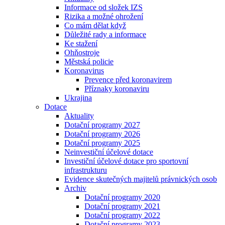
Informace od složek IZS
Rizika a možné ohrožení
Co mám dělat když
Důležité rady a informace
Ke stažení
Ohňostroje
Městská policie
Koronavirus
Prevence před koronavirem
Příznaky koronaviru
Ukrajina
Dotace
Aktuality
Dotační programy 2027
Dotační programy 2026
Dotační programy 2025
Neinvestiční účelové dotace
Investiční účelové dotace pro sportovní
infrastrukturu
Evidence skutečných majitelů právnických osob
Archiv
Dotační programy 2020
Dotační programy 2021
Dotační programy 2022
Dotační programy 2023