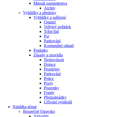
Minulá zastupitestva
Archiv
Vyhlášky a předpisy
Vyhlášky a nařízení
Ostatní
Veřejný pořádek
Tržní řád
Psi
Parkování
Komunální odpad
Poplatky
Zásady a pravidla
Nemovitosti
Dotace
Pronájmy
Parkování
Petice
Pocty
Pozemky
Fondy
Předzahrádky
Užívání symbolů
Nabídka témat
Bezpečné Opavsko
Aktuality