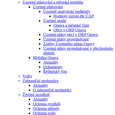
Územní plánování a městská mobilita
Územní plánování
Územně analytické podklady
Hodnoty území dle ÚAP
Územní studie
Opava a městské části
Obce v ORP Opava
Územní plány obcí v ORP Opava
Územní plány projednávané
Změny Územního plánu Opavy
Územní plány projednávané v přechodném
období
Mobilita Opava
Aktuality
Dokumenty
Řešitelský tým
Volby
Zahraniční spolupráce
Aktuality
O zahraniční spolupráci
Životní prostředí
Aktuality
Ochrana ovzduší
Ochrana přírody
Ochrana vody