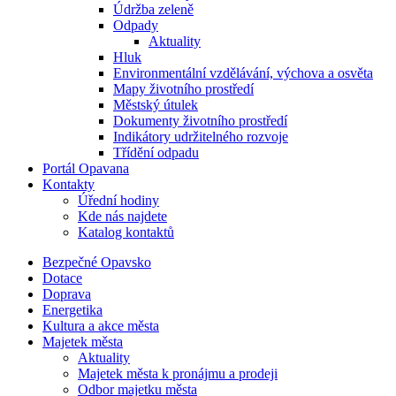
Údržba zeleně
Odpady
Aktuality
Hluk
Environmentální vzdělávání, výchova a osvěta
Mapy životního prostředí
Městský útulek
Dokumenty životního prostředí
Indikátory udržitelného rozvoje
Třídění odpadu
Portál Opavana
Kontakty
Úřední hodiny
Kde nás najdete
Katalog kontaktů
Bezpečné Opavsko
Dotace
Doprava
Energetika
Kultura a akce města
Majetek města
Aktuality
Majetek města k pronájmu a prodeji
Odbor majetku města