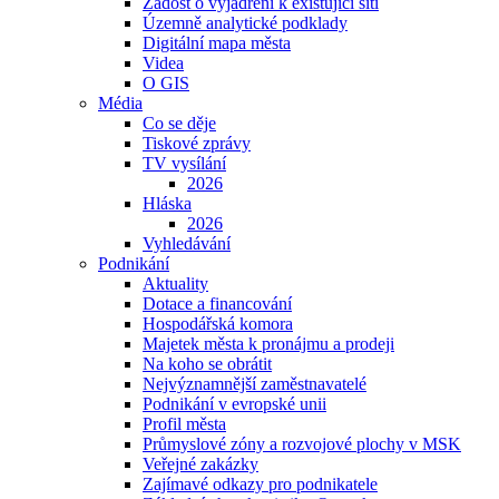
Žádost o vyjádření k existující síti
Územně analytické podklady
Digitální mapa města
Videa
O GIS
Média
Co se děje
Tiskové zprávy
TV vysílání
2026
Hláska
2026
Vyhledávání
Podnikání
Aktuality
Dotace a financování
Hospodářská komora
Majetek města k pronájmu a prodeji
Na koho se obrátit
Nejvýznamnější zaměstnavatelé
Podnikání v evropské unii
Profil města
Průmyslové zóny a rozvojové plochy v MSK
Veřejné zakázky
Zajímavé odkazy pro podnikatele