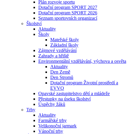
Plán rozvoje sportu
Dotační program SPORT 2027
Dotační program SPORT 2026
Seznam sportovních organizací
Školství
Aktuality
Školy
Mateřské školy
Základní školy
Zájmové vzdělávání
Zahrady a hřiště
Environmentální vzdělávání, výchova a osvěta
Aktuality
Den Země
Den Stromů
Dotační program Životní prostředí a
EVVO
Opavské zastupitelstvo dětí a mládeže
Přestupky na úseku školství
Úspěchy žáků
Trhy
Aktuality
Farmářské trhy
Velikonoční jarmark
Vánoční trhy