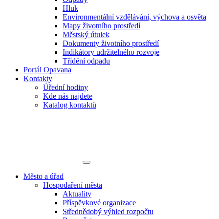
Hluk
Environmentální vzdělávání, výchova a osvěta
Mapy životního prostředí
Městský útulek
Dokumenty životního prostředí
Indikátory udržitelného rozvoje
Třídění odpadu
Portál Opavana
Kontakty
Úřední hodiny
Kde nás najdete
Katalog kontaktů
Město a úřad
Hospodaření města
Aktuality
Příspěvkové organizace
Střednědobý výhled rozpočtu