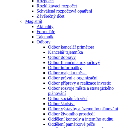
Rozpočet
Rozklikávací rozpočet
Schválená rozpočtová opatření
Závěrečný účet
Magistrát
Aktuality
Formuláře
Tajemník
Odbory
Odbor kancelář primátora
Kancelář tajemníka
Odbor dopravy
Odbor finanční a rozpočtový
Odbor informatiky
Odbor majetku města
Odbor právní a organizační
Odbor přípravy a realizace investic
Odbor rozvoje města a strategického
plánování
Odbor sociálních věcí
Odbor školství
Odbor výstavby a územního plánování
Odbor životního prostředí
Oddělení kontroly a interního auditu
Oddělení památkové péče