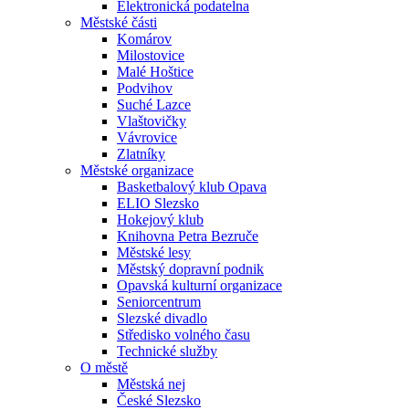
Elektronická podatelna
Městské části
Komárov
Milostovice
Malé Hoštice
Podvihov
Suché Lazce
Vlaštovičky
Vávrovice
Zlatníky
Městské organizace
Basketbalový klub Opava
ELIO Slezsko
Hokejový klub
Knihovna Petra Bezruče
Městské lesy
Městský dopravní podnik
Opavská kulturní organizace
Seniorcentrum
Slezské divadlo
Středisko volného času
Technické služby
O městě
Městská nej
České Slezsko