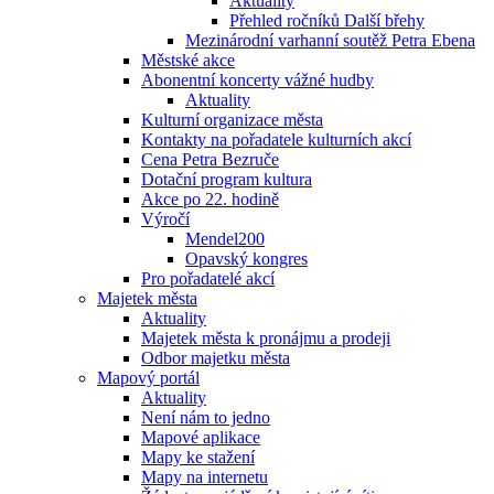
Aktuality
Přehled ročníků Další břehy
Mezinárodní varhanní soutěž Petra Ebena
Městské akce
Abonentní koncerty vážné hudby
Aktuality
Kulturní organizace města
Kontakty na pořadatele kulturních akcí
Cena Petra Bezruče
Dotační program kultura
Akce po 22. hodině
Výročí
Mendel200
Opavský kongres
Pro pořadatelé akcí
Majetek města
Aktuality
Majetek města k pronájmu a prodeji
Odbor majetku města
Mapový portál
Aktuality
Není nám to jedno
Mapové aplikace
Mapy ke stažení
Mapy na internetu