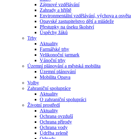
Zájmové vzdělávání
Zahrady a hřiště
Environmentální vzdělávání, výchova a osvěta
Opavské zastupitelstvo dětí a mládeže
Přestupky na úseku školství
Úspěchy žáků
Trhy
Aktuality
Farmářské trhy
Velikonoční jarmark
Vánoční trhy
Územní plánování a městská mobilita
Územní plánování
Mobilita Opava
Volby
Zahraniční spolupráce
Aktuality
O zahraniční spolupráci
Životní prostředí
Aktuality
Ochrana ovzduší
Ochrana přírody
Ochrana vody
Údržba zeleně
Odpady