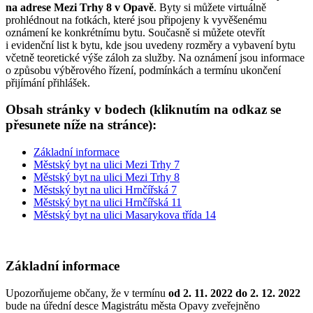
na adrese Mezi Trhy 8 v Opavě
. Byty si můžete virtuálně
prohlédnout na fotkách, které jsou připojeny k vyvěšenému
oznámení ke konkrétnímu bytu. Současně si můžete otevřít
i evidenční list k bytu, kde jsou uvedeny rozměry a vybavení bytu
včetně teoretické výše záloh za služby. Na oznámení jsou informace
o způsobu výběrového řízení, podmínkách a termínu ukončení
přijímání přihlášek.
Obsah stránky v bodech (kliknutím na odkaz se
přesunete níže na stránce):
Základní informace
Městský byt na ulici Mezi Trhy 7
Městský byt na ulici Mezi Trhy 8
Městský byt na ulici Hrnčířská 7
Městský byt na ulici Hrnčířská 11
Městský byt na ulici Masarykova třída 14
Základní informace
Upozorňujeme občany, že v termínu
od 2. 11. 2022 do 2. 12. 2022
bude na úřední desce Magistrátu města Opavy zveřejněno