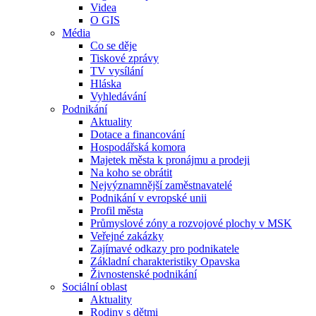
Videa
O GIS
Média
Co se děje
Tiskové zprávy
TV vysílání
Hláska
Vyhledávání
Podnikání
Aktuality
Dotace a financování
Hospodářská komora
Majetek města k pronájmu a prodeji
Na koho se obrátit
Nejvýznamnější zaměstnavatelé
Podnikání v evropské unii
Profil města
Průmyslové zóny a rozvojové plochy v MSK
Veřejné zakázky
Zajímavé odkazy pro podnikatele
Základní charakteristiky Opavska
Živnostenské podnikání
Sociální oblast
Aktuality
Rodiny s dětmi