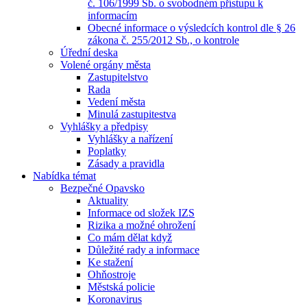
č. 106/1999 Sb. o svobodném přístupu k
informacím
Obecné informace o výsledcích kontrol dle § 26
zákona č. 255/2012 Sb., o kontrole
Úřední deska
Volené orgány města
Zastupitelstvo
Rada
Vedení města
Minulá zastupitestva
Vyhlášky a předpisy
Vyhlášky a nařízení
Poplatky
Zásady a pravidla
Nabídka témat
Bezpečné Opavsko
Aktuality
Informace od složek IZS
Rizika a možné ohrožení
Co mám dělat když
Důležité rady a informace
Ke stažení
Ohňostroje
Městská policie
Koronavirus