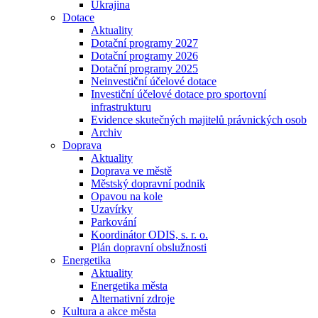
Ukrajina
Dotace
Aktuality
Dotační programy 2027
Dotační programy 2026
Dotační programy 2025
Neinvestiční účelové dotace
Investiční účelové dotace pro sportovní
infrastrukturu
Evidence skutečných majitelů právnických osob
Archiv
Doprava
Aktuality
Doprava ve městě
Městský dopravní podnik
Opavou na kole
Uzavírky
Parkování
Koordinátor ODIS, s. r. o.
Plán dopravní obslužnosti
Energetika
Aktuality
Energetika města
Alternativní zdroje
Kultura a akce města