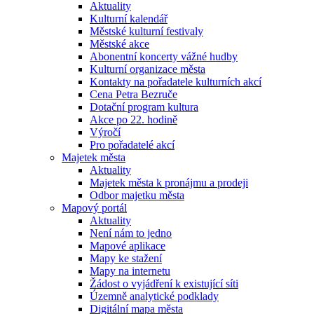
Aktuality
Kulturní kalendář
Městské kulturní festivaly
Městské akce
Abonentní koncerty vážné hudby
Kulturní organizace města
Kontakty na pořadatele kulturních akcí
Cena Petra Bezruče
Dotační program kultura
Akce po 22. hodině
Výročí
Pro pořadatelé akcí
Majetek města
Aktuality
Majetek města k pronájmu a prodeji
Odbor majetku města
Mapový portál
Aktuality
Není nám to jedno
Mapové aplikace
Mapy ke stažení
Mapy na internetu
Žádost o vyjádření k existující síti
Územně analytické podklady
Digitální mapa města