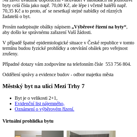
byty celá čísla jako např. 70,00 Kč, ale lépe i včetně haléřů např.
70,35 Kč a to proto, ať se nesetkají stejné nabídky od různých
žadatelů o byt.
Prosím nadepisujte obálky nápisem
„Výběrové řízení na byty“
,
aby došlo ke správnému zařazení Vaší žádosti.
V případě špatné epidemiologické situace v České republice v tomto
termínu budou fyzické prohlídky a otevírání obálek pro veřejnost
zrušeny.
Případné dotazy vám zodpovíme na telefonním čísle 553 756 804.
Oddělení správy a evidence budov - odbor majetku města
Městský byt na ulici Mezi Trhy 7
Byt je o velikosti 2+1,
Evidenční list nájemného,
Oznámení o výběrovém řízení.
Virtuální prohlídka bytu