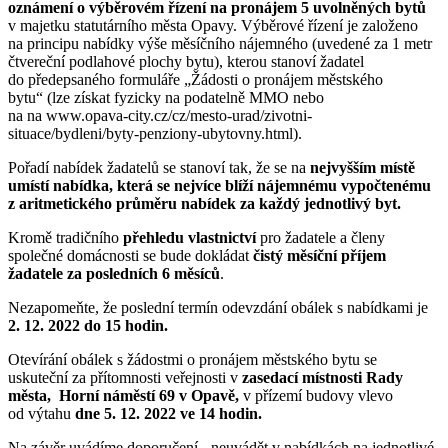
oznámení o výběrovém řízení na pronájem 5 uvolněných bytů
v majetku statutárního města Opavy. Výběrové řízení je založeno
na principu nabídky výše měsíčního nájemného (uvedené za 1 metr
čtvereční podlahové plochy bytu), kterou stanoví žadatel
do předepsaného formuláře „Žádosti o pronájem městského
bytu“
(lze získat fyzicky na podatelně MMO nebo
na na www.opava-city.cz/cz/mesto-urad/zivotni-
situace/bydleni/byty-penziony-ubytovny.html).
Pořadí nabídek žadatelů se stanoví tak, že se na
nejvyšším místě
umístí nabídka, která se nejvíce blíží nájemnému vypočtenému
z aritmetického průměru nabídek za každý jednotlivý byt.
Kromě tradičního
přehledu vlastnictví
pro žadatele a členy
společné domácnosti se bude dokládat
čistý měsíční příjem
žadatele za posledních 6 měsíců
.
Nezapomeňte, že poslední termín odevzdání obálek s nabídkami je
2
. 12
. 2022 do 15 hodin.
Otevírání obálek s žádostmi o pronájem městského bytu se
uskuteční za přítomnosti veřejnosti v
zasedací místnosti Rady
města, Horní náměstí 69 v Opavě,
v přízemí budovy vlevo
od výtahu
dne 5. 12. 2022 ve 14 hodin.
Na závěr uvádíme doporučení - neuvádět v nabídkách na jednotlivé