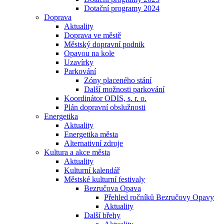
Dotační programy 2024
Doprava
Aktuality
Doprava ve městě
Městský dopravní podnik
Opavou na kole
Uzavírky
Parkování
Zóny placeného stání
Další možnosti parkování
Koordinátor ODIS, s. r. o.
Plán dopravní obslužnosti
Energetika
Aktuality
Energetika města
Alternativní zdroje
Kultura a akce města
Aktuality
Kulturní kalendář
Městské kulturní festivaly
Bezručova Opava
Přehled ročníků Bezručovy Opavy
Aktuality
Další břehy