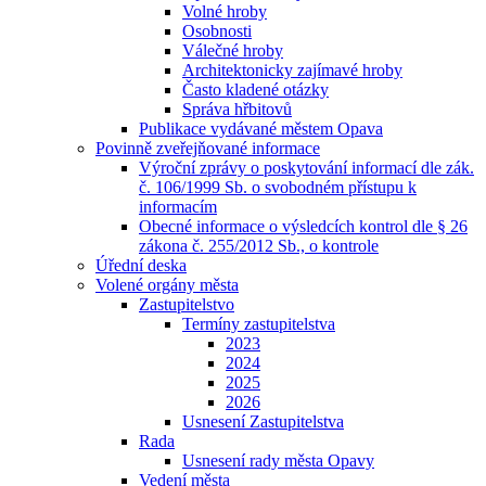
Volné hroby
Osobnosti
Válečné hroby
Architektonicky zajímavé hroby
Často kladené otázky
Správa hřbitovů
Publikace vydávané městem Opava
Povinně zveřejňované informace
Výroční zprávy o poskytování informací dle zák.
č. 106/1999 Sb. o svobodném přístupu k
informacím
Obecné informace o výsledcích kontrol dle § 26
zákona č. 255/2012 Sb., o kontrole
Úřední deska
Volené orgány města
Zastupitelstvo
Termíny zastupitelstva
2023
2024
2025
2026
Usnesení Zastupitelstva
Rada
Usnesení rady města Opavy
Vedení města