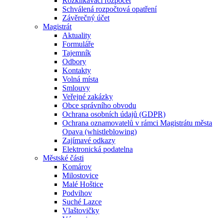
Rozklikávací rozpočet
Schválená rozpočtová opatření
Závěrečný účet
Magistrát
Aktuality
Formuláře
Tajemník
Odbory
Kontakty
Volná místa
Smlouvy
Veřejné zakázky
Obce správního obvodu
Ochrana osobních údajů (GDPR)
Ochrana oznamovatelů v rámci Magistrátu města
Opava (whistleblowing)
Zajímavé odkazy
Elektronická podatelna
Městské části
Komárov
Milostovice
Malé Hoštice
Podvihov
Suché Lazce
Vlaštovičky