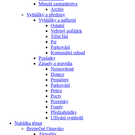
Minulá zastupitestva
Archiv
Vyhlášky a předpisy
Vyhlášky a nařízení
Ostatní
Veřejný pořádek
Tržní řád
Psi
Parkování
Komunální odpad
Poplatky
Zásady a pravidla
Nemovitosti
Dotace
Pronájmy
Parkování
Petice
Pocty
Pozemky
Fondy
Předzahrádky
Užívání symbolů
Nabídka témat
Bezpečné Opavsko
Aktuality