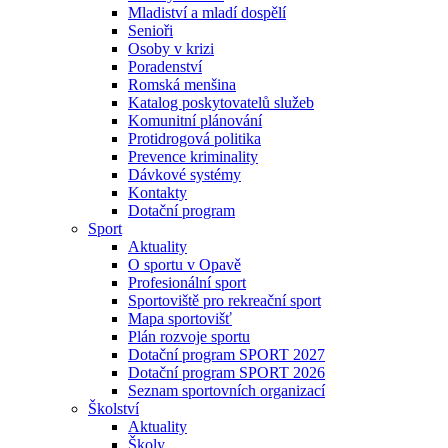
Mladiství a mladí dospělí
Senioři
Osoby v krizi
Poradenství
Romská menšina
Katalog poskytovatelů služeb
Komunitní plánování
Protidrogová politika
Prevence kriminality
Dávkové systémy
Kontakty
Dotační program
Sport
Aktuality
O sportu v Opavě
Profesionální sport
Sportoviště pro rekreační sport
Mapa sportovišť
Plán rozvoje sportu
Dotační program SPORT 2027
Dotační program SPORT 2026
Seznam sportovních organizací
Školství
Aktuality
Školy