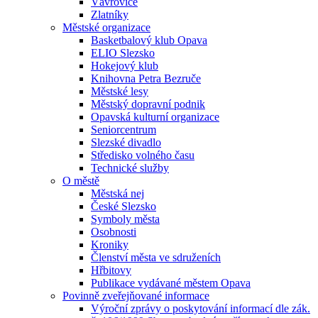
Vávrovice
Zlatníky
Městské organizace
Basketbalový klub Opava
ELIO Slezsko
Hokejový klub
Knihovna Petra Bezruče
Městské lesy
Městský dopravní podnik
Opavská kulturní organizace
Seniorcentrum
Slezské divadlo
Středisko volného času
Technické služby
O městě
Městská nej
České Slezsko
Symboly města
Osobnosti
Kroniky
Členství města ve sdruženích
Hřbitovy
Publikace vydávané městem Opava
Povinně zveřejňované informace
Výroční zprávy o poskytování informací dle zák.