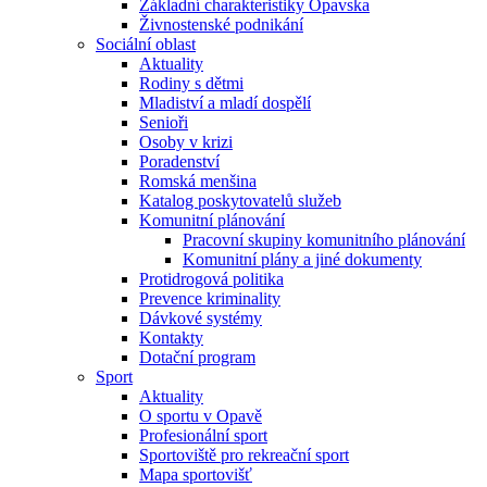
Základní charakteristiky Opavska
Živnostenské podnikání
Sociální oblast
Aktuality
Rodiny s dětmi
Mladiství a mladí dospělí
Senioři
Osoby v krizi
Poradenství
Romská menšina
Katalog poskytovatelů služeb
Komunitní plánování
Pracovní skupiny komunitního plánování
Komunitní plány a jiné dokumenty
Protidrogová politika
Prevence kriminality
Dávkové systémy
Kontakty
Dotační program
Sport
Aktuality
O sportu v Opavě
Profesionální sport
Sportoviště pro rekreační sport
Mapa sportovišť