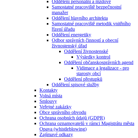
Oddělení personální a mzdové
Samostatné pracoviště bezpečnostní
manažer
Oddělení hlavního architekta
Samostatné pracoviště metodik vnitřního
řízení úřadu
Oddělení energetiky
Odbor správních činností a obecní
živnostenský úřad
Oddělení živnostenské
Výsledky kontrol
Oddělení občanskosprávních agend
Vidimace a legalizace - pro
starosty obcí
Oddělení přestupků
Oddělení spisové služby
Kontakty
Volná místa
Smlouvy
Veřejné zakázky
Obce správního obvodu
Ochrana osobních údajů (GDPR)
Ochrana oznamovatelů v rámci Magistrátu města
Opava (whistleblowing)
Zajímavé odkazy