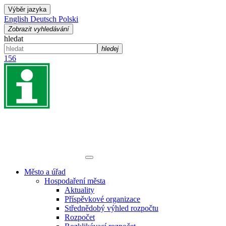
Výběr jazyka
English
Deutsch
Polski
Zobrazit vyhledávání
hledat
hledej
156
Město a úřad
Hospodaření města
Aktuality
Příspěvkové organizace
Střednědobý výhled rozpočtu
Rozpočet