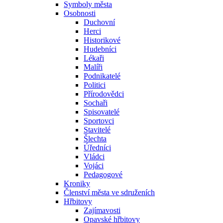
Symboly města
Osobnosti
Duchovní
Herci
Historikové
Hudebníci
Lékaři
Malíři
Podnikatelé
Politici
Přírodovědci
Sochaři
Spisovatelé
Sportovci
Stavitelé
Šlechta
Úředníci
Vládci
Vojáci
Pedagogové
Kroniky
Členství města ve sdruženích
Hřbitovy
Zajímavosti
Opavské hřbitovy