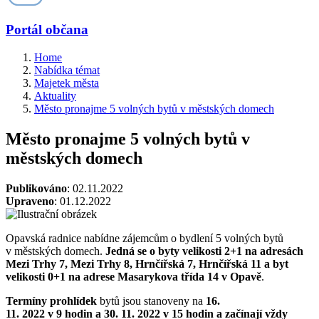
Portál občana
Home
Nabídka témat
Majetek města
Aktuality
Město pronajme 5 volných bytů v městských domech
Město pronajme 5 volných bytů v
městských domech
Publikováno
: 02.11.2022
Upraveno
: 01.12.2022
Opavská radnice nabídne zájemcům o bydlení 5 volných bytů
v městských domech.
Jedná se o byty velikosti 2+1 na adresách
Mezi Trhy 7, Mezi Trhy 8, Hrnčířská 7, Hrnčířská 11 a byt
velikosti 0+1 na adrese Masarykova třída 14 v Opavě
.
Termíny prohlídek
bytů jsou stanoveny na
16.
11. 2022 v 9 hodin
a 30. 11. 2022 v 15 hodin a začínají vždy