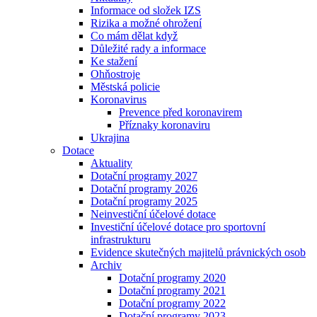
Informace od složek IZS
Rizika a možné ohrožení
Co mám dělat když
Důležité rady a informace
Ke stažení
Ohňostroje
Městská policie
Koronavirus
Prevence před koronavirem
Příznaky koronaviru
Ukrajina
Dotace
Aktuality
Dotační programy 2027
Dotační programy 2026
Dotační programy 2025
Neinvestiční účelové dotace
Investiční účelové dotace pro sportovní
infrastrukturu
Evidence skutečných majitelů právnických osob
Archiv
Dotační programy 2020
Dotační programy 2021
Dotační programy 2022
Dotační programy 2023