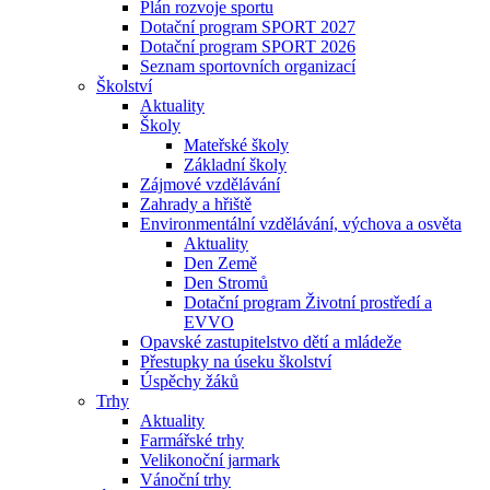
Plán rozvoje sportu
Dotační program SPORT 2027
Dotační program SPORT 2026
Seznam sportovních organizací
Školství
Aktuality
Školy
Mateřské školy
Základní školy
Zájmové vzdělávání
Zahrady a hřiště
Environmentální vzdělávání, výchova a osvěta
Aktuality
Den Země
Den Stromů
Dotační program Životní prostředí a
EVVO
Opavské zastupitelstvo dětí a mládeže
Přestupky na úseku školství
Úspěchy žáků
Trhy
Aktuality
Farmářské trhy
Velikonoční jarmark
Vánoční trhy