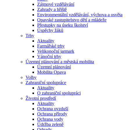
Zájmové vzdělávání
Zahrady a hřiště
Environmentální vzdělávání, výchova a osvěta
Opavské zastupitelstvo dětí a mládeže
Přestupky na úseku školství
Úspěchy žáků
Trhy
Aktuality
Farmářské trhy
Velikonoční jarmark
Vánoční trhy
Územní plánování a městská mobilita
Územní plánování
Mobilita Opava
Volby
Zahraniční spolupráce
Aktuality
O zahraniční spolupráci
Životní prostředí
Aktuality
Ochrana ovzduší
Ochrana přírody
Ochrana vody
Údržba zeleně
Odpady