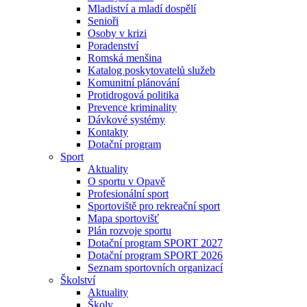
Mladiství a mladí dospělí
Senioři
Osoby v krizi
Poradenství
Romská menšina
Katalog poskytovatelů služeb
Komunitní plánování
Protidrogová politika
Prevence kriminality
Dávkové systémy
Kontakty
Dotační program
Sport
Aktuality
O sportu v Opavě
Profesionální sport
Sportoviště pro rekreační sport
Mapa sportovišť
Plán rozvoje sportu
Dotační program SPORT 2027
Dotační program SPORT 2026
Seznam sportovních organizací
Školství
Aktuality
Školy