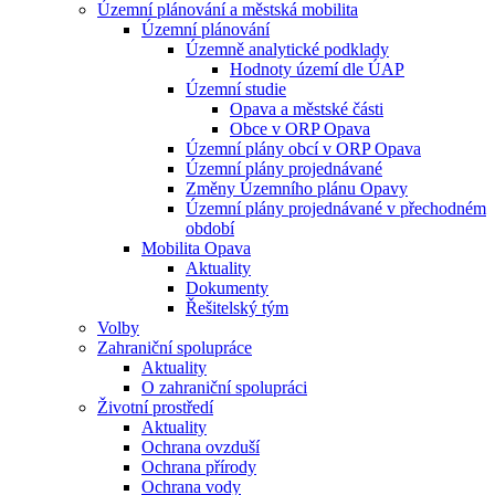
Územní plánování a městská mobilita
Územní plánování
Územně analytické podklady
Hodnoty území dle ÚAP
Územní studie
Opava a městské části
Obce v ORP Opava
Územní plány obcí v ORP Opava
Územní plány projednávané
Změny Územního plánu Opavy
Územní plány projednávané v přechodném
období
Mobilita Opava
Aktuality
Dokumenty
Řešitelský tým
Volby
Zahraniční spolupráce
Aktuality
O zahraniční spolupráci
Životní prostředí
Aktuality
Ochrana ovzduší
Ochrana přírody
Ochrana vody