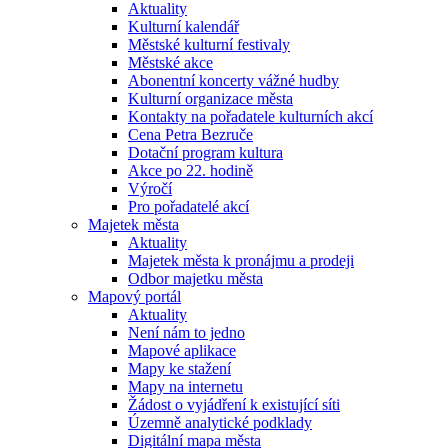
Aktuality
Kulturní kalendář
Městské kulturní festivaly
Městské akce
Abonentní koncerty vážné hudby
Kulturní organizace města
Kontakty na pořadatele kulturních akcí
Cena Petra Bezruče
Dotační program kultura
Akce po 22. hodině
Výročí
Pro pořadatelé akcí
Majetek města
Aktuality
Majetek města k pronájmu a prodeji
Odbor majetku města
Mapový portál
Aktuality
Není nám to jedno
Mapové aplikace
Mapy ke stažení
Mapy na internetu
Žádost o vyjádření k existující síti
Územně analytické podklady
Digitální mapa města