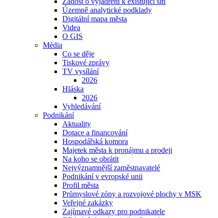
Žádost o vyjádření k existující síti
Územně analytické podklady
Digitální mapa města
Videa
O GIS
Média
Co se děje
Tiskové zprávy
TV vysílání
2026
Hláska
2026
Vyhledávání
Podnikání
Aktuality
Dotace a financování
Hospodářská komora
Majetek města k pronájmu a prodeji
Na koho se obrátit
Nejvýznamnější zaměstnavatelé
Podnikání v evropské unii
Profil města
Průmyslové zóny a rozvojové plochy v MSK
Veřejné zakázky
Zajímavé odkazy pro podnikatele