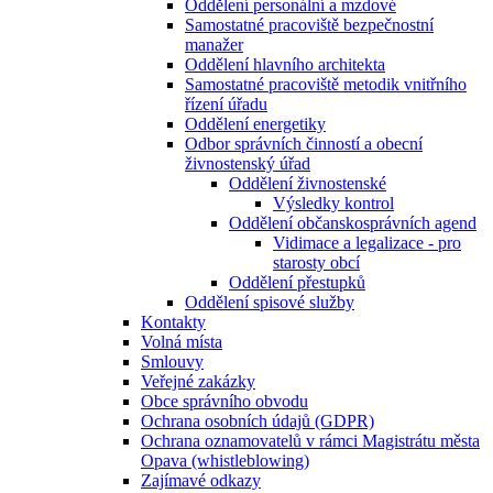
Oddělení personální a mzdové
Samostatné pracoviště bezpečnostní
manažer
Oddělení hlavního architekta
Samostatné pracoviště metodik vnitřního
řízení úřadu
Oddělení energetiky
Odbor správních činností a obecní
živnostenský úřad
Oddělení živnostenské
Výsledky kontrol
Oddělení občanskosprávních agend
Vidimace a legalizace - pro
starosty obcí
Oddělení přestupků
Oddělení spisové služby
Kontakty
Volná místa
Smlouvy
Veřejné zakázky
Obce správního obvodu
Ochrana osobních údajů (GDPR)
Ochrana oznamovatelů v rámci Magistrátu města
Opava (whistleblowing)
Zajímavé odkazy