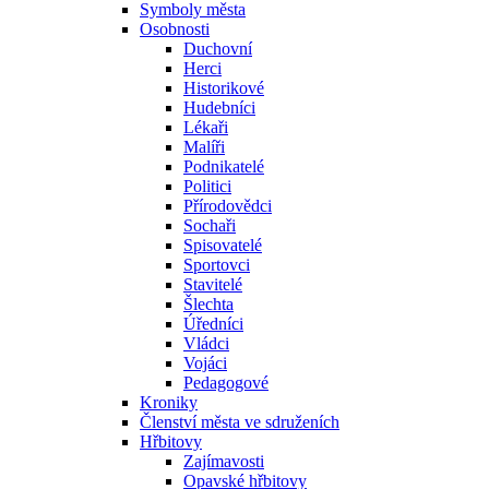
Symboly města
Osobnosti
Duchovní
Herci
Historikové
Hudebníci
Lékaři
Malíři
Podnikatelé
Politici
Přírodovědci
Sochaři
Spisovatelé
Sportovci
Stavitelé
Šlechta
Úředníci
Vládci
Vojáci
Pedagogové
Kroniky
Členství města ve sdruženích
Hřbitovy
Zajímavosti
Opavské hřbitovy