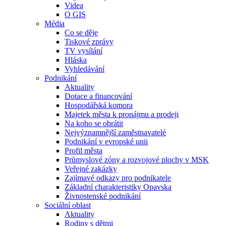
Videa
O GIS
Média
Co se děje
Tiskové zprávy
TV vysílání
Hláska
Vyhledávání
Podnikání
Aktuality
Dotace a financování
Hospodářská komora
Majetek města k pronájmu a prodeji
Na koho se obrátit
Nejvýznamnější zaměstnavatelé
Podnikání v evropské unii
Profil města
Průmyslové zóny a rozvojové plochy v MSK
Veřejné zakázky
Zajímavé odkazy pro podnikatele
Základní charakteristiky Opavska
Živnostenské podnikání
Sociální oblast
Aktuality
Rodiny s dětmi