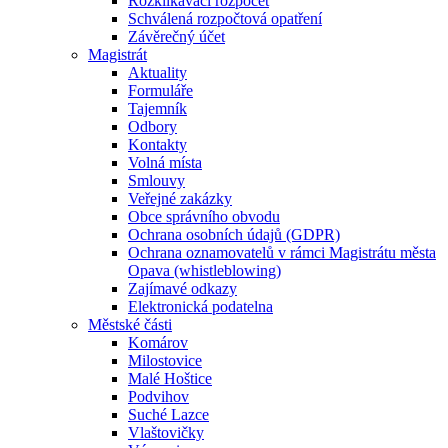
Rozklikávací rozpočet
Schválená rozpočtová opatření
Závěrečný účet
Magistrát
Aktuality
Formuláře
Tajemník
Odbory
Kontakty
Volná místa
Smlouvy
Veřejné zakázky
Obce správního obvodu
Ochrana osobních údajů (GDPR)
Ochrana oznamovatelů v rámci Magistrátu města
Opava (whistleblowing)
Zajímavé odkazy
Elektronická podatelna
Městské části
Komárov
Milostovice
Malé Hoštice
Podvihov
Suché Lazce
Vlaštovičky