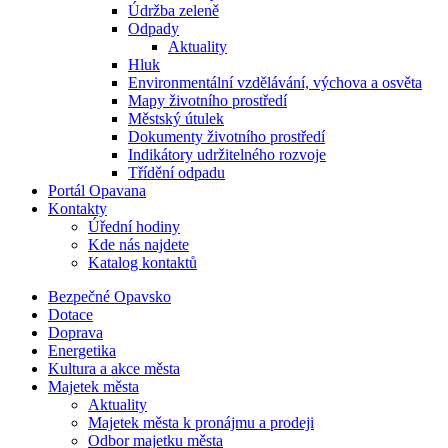
Údržba zeleně
Odpady
Aktuality
Hluk
Environmentální vzdělávání, výchova a osvěta
Mapy životního prostředí
Městský útulek
Dokumenty životního prostředí
Indikátory udržitelného rozvoje
Třídění odpadu
Portál Opavana
Kontakty
Úřední hodiny
Kde nás najdete
Katalog kontaktů
Bezpečné Opavsko
Dotace
Doprava
Energetika
Kultura a akce města
Majetek města
Aktuality
Majetek města k pronájmu a prodeji
Odbor majetku města