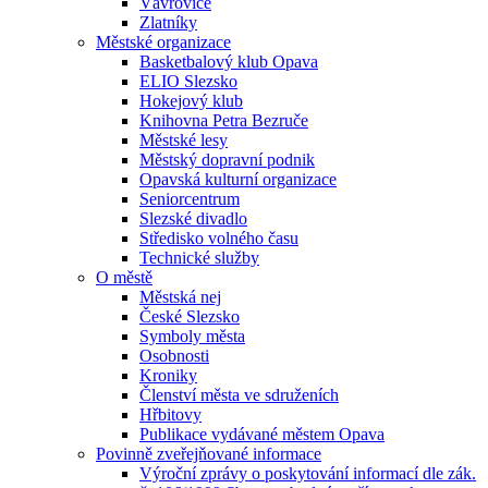
Vávrovice
Zlatníky
Městské organizace
Basketbalový klub Opava
ELIO Slezsko
Hokejový klub
Knihovna Petra Bezruče
Městské lesy
Městský dopravní podnik
Opavská kulturní organizace
Seniorcentrum
Slezské divadlo
Středisko volného času
Technické služby
O městě
Městská nej
České Slezsko
Symboly města
Osobnosti
Kroniky
Členství města ve sdruženích
Hřbitovy
Publikace vydávané městem Opava
Povinně zveřejňované informace
Výroční zprávy o poskytování informací dle zák.