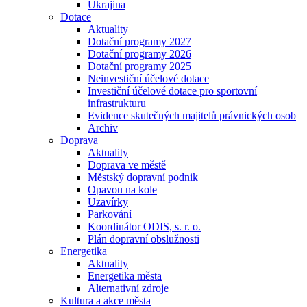
Ukrajina
Dotace
Aktuality
Dotační programy 2027
Dotační programy 2026
Dotační programy 2025
Neinvestiční účelové dotace
Investiční účelové dotace pro sportovní
infrastrukturu
Evidence skutečných majitelů právnických osob
Archiv
Doprava
Aktuality
Doprava ve městě
Městský dopravní podnik
Opavou na kole
Uzavírky
Parkování
Koordinátor ODIS, s. r. o.
Plán dopravní obslužnosti
Energetika
Aktuality
Energetika města
Alternativní zdroje
Kultura a akce města