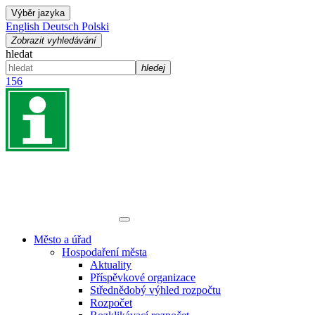
Výběr jazyka
English
Deutsch
Polski
Zobrazit vyhledávání
hledat
hledej
156
Město a úřad
Hospodaření města
Aktuality
Příspěvkové organizace
Střednědobý výhled rozpočtu
Rozpočet