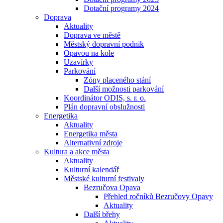
Dotační programy 2024
Doprava
Aktuality
Doprava ve městě
Městský dopravní podnik
Opavou na kole
Uzavírky
Parkování
Zóny placeného stání
Další možnosti parkování
Koordinátor ODIS, s. r. o.
Plán dopravní obslužnosti
Energetika
Aktuality
Energetika města
Alternativní zdroje
Kultura a akce města
Aktuality
Kulturní kalendář
Městské kulturní festivaly
Bezručova Opava
Přehled ročníků Bezručovy Opavy
Aktuality
Další břehy