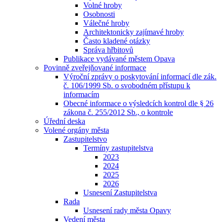
Volné hroby
Osobnosti
Válečné hroby
Architektonicky zajímavé hroby
Často kladené otázky
Správa hřbitovů
Publikace vydávané městem Opava
Povinně zveřejňované informace
Výroční zprávy o poskytování informací dle zák.
č. 106/1999 Sb. o svobodném přístupu k
informacím
Obecné informace o výsledcích kontrol dle § 26
zákona č. 255/2012 Sb., o kontrole
Úřední deska
Volené orgány města
Zastupitelstvo
Termíny zastupitelstva
2023
2024
2025
2026
Usnesení Zastupitelstva
Rada
Usnesení rady města Opavy
Vedení města