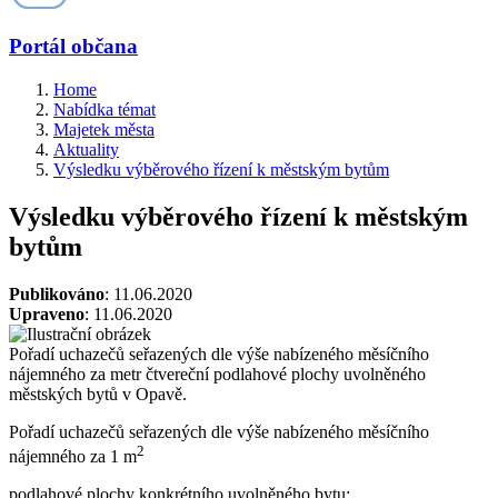
Portál občana
Home
Nabídka témat
Majetek města
Aktuality
Výsledku výběrového řízení k městským bytům
Výsledku výběrového řízení k městským
bytům
Publikováno
: 11.06.2020
Upraveno
: 11.06.2020
Pořadí uchazečů seřazených dle výše nabízeného měsíčního
nájemného za metr čtvereční podlahové plochy uvolněného
městských bytů v Opavě.
Pořadí uchazečů seřazených dle výše nabízeného měsíčního
2
nájemného za 1 m
podlahové plochy konkrétního uvolněného bytu: