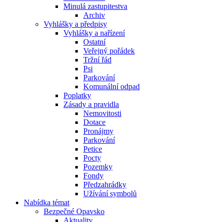
Minulá zastupitestva
Archiv
Vyhlášky a předpisy
Vyhlášky a nařízení
Ostatní
Veřejný pořádek
Tržní řád
Psi
Parkování
Komunální odpad
Poplatky
Zásady a pravidla
Nemovitosti
Dotace
Pronájmy
Parkování
Petice
Pocty
Pozemky
Fondy
Předzahrádky
Užívání symbolů
Nabídka témat
Bezpečné Opavsko
Aktuality