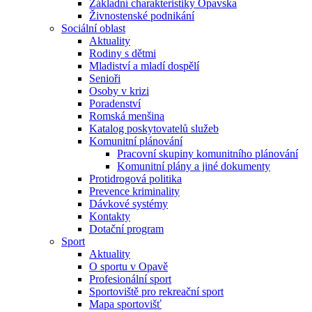
Základní charakteristiky Opavska
Živnostenské podnikání
Sociální oblast
Aktuality
Rodiny s dětmi
Mladiství a mladí dospělí
Senioři
Osoby v krizi
Poradenství
Romská menšina
Katalog poskytovatelů služeb
Komunitní plánování
Pracovní skupiny komunitního plánování
Komunitní plány a jiné dokumenty
Protidrogová politika
Prevence kriminality
Dávkové systémy
Kontakty
Dotační program
Sport
Aktuality
O sportu v Opavě
Profesionální sport
Sportoviště pro rekreační sport
Mapa sportovišť