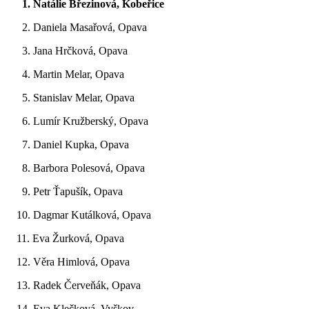
1. Natálie Březinová, Kobeřice
2. Daniela Masařová, Opava
3. Jana Hrčková, Opava
4. Martin Melar, Opava
5. Stanislav Melar, Opava
6. Lumír Kružberský, Opava
7. Daniel Kupka, Opava
8. Barbora Polesová, Opava
9. Petr Ťapušík, Opava
10. Dagmar Kutálková, Opava
11. Eva Žurková, Opava
12. Věra Himlová, Opava
13. Radek Červeňák, Opava
14. Eva Klečková, Vyškov