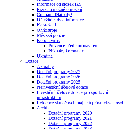
Informace od složek IZS
Rizika a možné ohrožení
Co mám dělat když
Důležité rady a informace
Ke stažení
Ohňostroje
Městská policie
Koronavirus
Prevence před koronavirem
Příznaky koronaviru
Ukrajina
Dotace
Aktuality
Dotační programy 2027
Dotační programy 2026
Dotační programy 2025
Neinvestiční účelové dotace
Investiční účelové dotace pro sportovní
infrastrukturu
Evidence skutečných majitelů právnických osob
Archiv
Dotační programy 2020
Dotační programy 2021
Dotační programy 2022
Dotační programy 2023