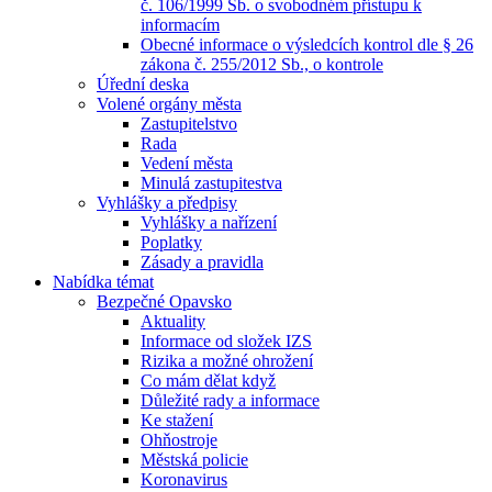
č. 106/1999 Sb. o svobodném přístupu k
informacím
Obecné informace o výsledcích kontrol dle § 26
zákona č. 255/2012 Sb., o kontrole
Úřední deska
Volené orgány města
Zastupitelstvo
Rada
Vedení města
Minulá zastupitestva
Vyhlášky a předpisy
Vyhlášky a nařízení
Poplatky
Zásady a pravidla
Nabídka témat
Bezpečné Opavsko
Aktuality
Informace od složek IZS
Rizika a možné ohrožení
Co mám dělat když
Důležité rady a informace
Ke stažení
Ohňostroje
Městská policie
Koronavirus