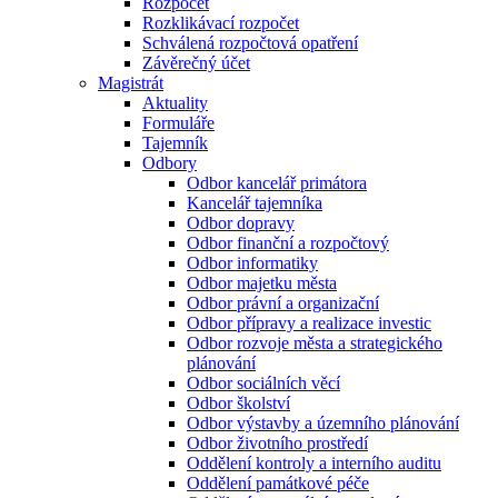
Rozpočet
Rozklikávací rozpočet
Schválená rozpočtová opatření
Závěrečný účet
Magistrát
Aktuality
Formuláře
Tajemník
Odbory
Odbor kancelář primátora
Kancelář tajemníka
Odbor dopravy
Odbor finanční a rozpočtový
Odbor informatiky
Odbor majetku města
Odbor právní a organizační
Odbor přípravy a realizace investic
Odbor rozvoje města a strategického
plánování
Odbor sociálních věcí
Odbor školství
Odbor výstavby a územního plánování
Odbor životního prostředí
Oddělení kontroly a interního auditu
Oddělení památkové péče