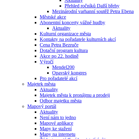
Aktuality
Přehled ročníků Další břehy
Mezinárodní varhanní soutěž Petra Ebena
Městské akce
Abonentní koncerty vážné hudby
Aktuality
Kulturní organizace města
Kontakty na pořadatele kulturních akcí
Cena Petra Bezruče
Dotační program kultura
Akce po 22. hodině
Výročí
Mendel200
Opavský kongres
Pro pořadatelé akcí
Majetek města
Aktuality
Majetek města k pronájmu a prodeji
Odbor majetku města
Mapový portál
Aktuality
Není nám to jedno
Mapové aplikace
Mapy ke stažení
Mapy na internetu