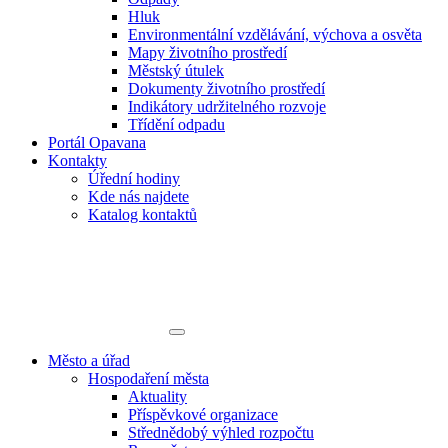
Hluk
Environmentální vzdělávání, výchova a osvěta
Mapy životního prostředí
Městský útulek
Dokumenty životního prostředí
Indikátory udržitelného rozvoje
Třídění odpadu
Portál Opavana
Kontakty
Úřední hodiny
Kde nás najdete
Katalog kontaktů
Město a úřad
Hospodaření města
Aktuality
Příspěvkové organizace
Střednědobý výhled rozpočtu