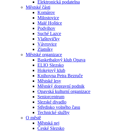
Elektronická podatelna
Městské části
Komárov
Milostovice
Malé Hoštice
Podvihov
Suché Lazce
Vlaštovičky
Vávrovice
Zlatníky
Městské organizace
Basketbalový klub Opava
ELIO Slezsko
Hokejový klub
Knihovna Petra Bezruče
Městské lesy
Městský dopravní podnik
Opavská kulturní organizace
Seniorcentrum
Slezské divadlo
Středisko volného času
Technické služby
O městě
Městská nej
České Slezsko