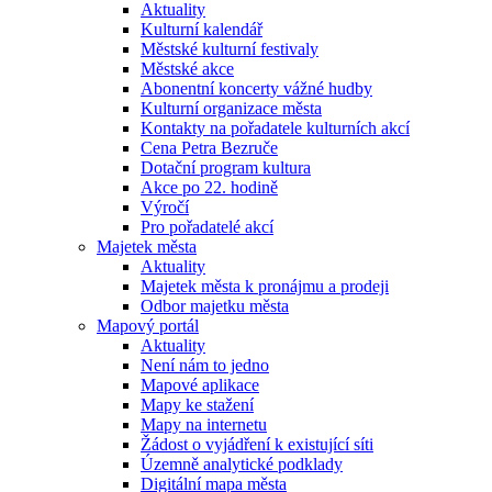
Aktuality
Kulturní kalendář
Městské kulturní festivaly
Městské akce
Abonentní koncerty vážné hudby
Kulturní organizace města
Kontakty na pořadatele kulturních akcí
Cena Petra Bezruče
Dotační program kultura
Akce po 22. hodině
Výročí
Pro pořadatelé akcí
Majetek města
Aktuality
Majetek města k pronájmu a prodeji
Odbor majetku města
Mapový portál
Aktuality
Není nám to jedno
Mapové aplikace
Mapy ke stažení
Mapy na internetu
Žádost o vyjádření k existující síti
Územně analytické podklady
Digitální mapa města