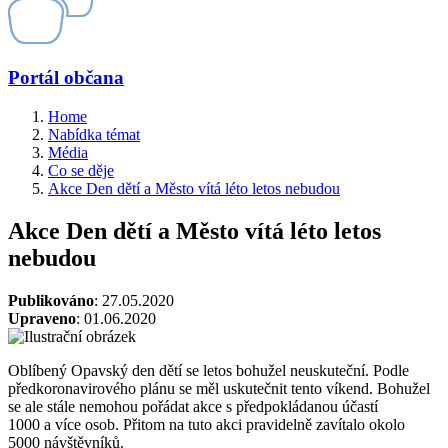
Portál občana
Home
Nabídka témat
Média
Co se děje
Akce Den dětí a Město vítá léto letos nebudou
Akce Den dětí a Město vítá léto letos
nebudou
Publikováno
: 27.05.2020
Upraveno
: 01.06.2020
Oblíbený Opavský den dětí se letos bohužel neuskuteční. Podle
předkoronavirového plánu se měl uskutečnit tento víkend. Bohužel
se ale stále nemohou pořádat akce s předpokládanou účastí
1000 a více osob. Přitom na tuto akci pravidelně zavítalo okolo
5000 návštěvníků.