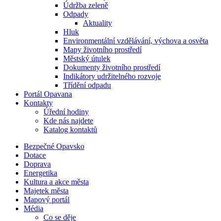
Údržba zeleně
Odpady
Aktuality
Hluk
Environmentální vzdělávání, výchova a osvěta
Mapy životního prostředí
Městský útulek
Dokumenty životního prostředí
Indikátory udržitelného rozvoje
Třídění odpadu
Portál Opavana
Kontakty
Úřední hodiny
Kde nás najdete
Katalog kontaktů
Bezpečné Opavsko
Dotace
Doprava
Energetika
Kultura a akce města
Majetek města
Mapový portál
Média
Co se děje