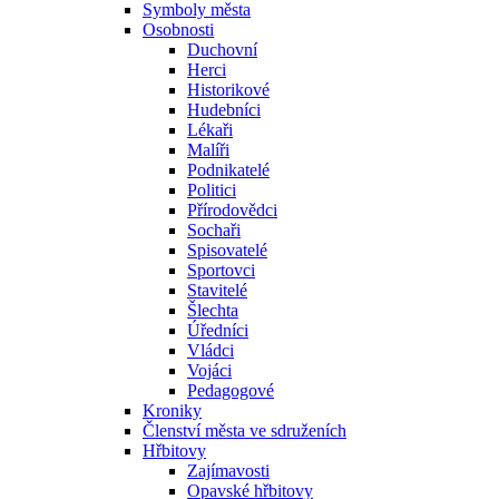
Symboly města
Osobnosti
Duchovní
Herci
Historikové
Hudebníci
Lékaři
Malíři
Podnikatelé
Politici
Přírodovědci
Sochaři
Spisovatelé
Sportovci
Stavitelé
Šlechta
Úředníci
Vládci
Vojáci
Pedagogové
Kroniky
Členství města ve sdruženích
Hřbitovy
Zajímavosti
Opavské hřbitovy