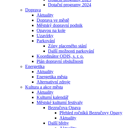
Dotační programy 2024
Doprava
Aktuality
Doprava ve městě
Městský dopravní podnik
Opavou na kole
Uzavírky
Parkování
Zóny placeného stání
Další možnosti parkování
Koordinátor ODIS, s. r. o.
Plán dopravní obslužnosti
Energetika
Aktuality
Energetika města
Alternativní zdroje
Kultura a akce města
Aktuality
Kulturní kalendář
Městské kulturní festivaly
Bezručova Opava
Přehled ročníků Bezručovy Opavy
Aktuality
Další břehy