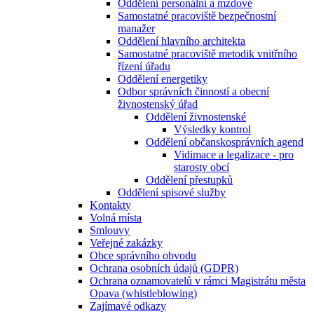
Oddělení personální a mzdové
Samostatné pracoviště bezpečnostní
manažer
Oddělení hlavního architekta
Samostatné pracoviště metodik vnitřního
řízení úřadu
Oddělení energetiky
Odbor správních činností a obecní
živnostenský úřad
Oddělení živnostenské
Výsledky kontrol
Oddělení občanskosprávních agend
Vidimace a legalizace - pro
starosty obcí
Oddělení přestupků
Oddělení spisové služby
Kontakty
Volná místa
Smlouvy
Veřejné zakázky
Obce správního obvodu
Ochrana osobních údajů (GDPR)
Ochrana oznamovatelů v rámci Magistrátu města
Opava (whistleblowing)
Zajímavé odkazy