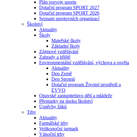
Plán rozvoje sportu
Dotační program SPORT 2027
Dotační program SPORT 2026
Seznam sportovních organizací
Školství
Aktuality
Školy
Mateřské školy
Základní školy
Zájmové vzdělávání
Zahrady a hřiště
Environmentální vzdělávání, výchova a osvěta
Aktuality
Den Země
Den Stromů
Dotační program Životní prostředí a
EVVO
Opavské zastupitelstvo dětí a mládeže
Přestupky na úseku školství
Úspěchy žáků
Trhy
Aktuality
Farmářské trhy
Velikonoční jarmark
Vánoční trhy