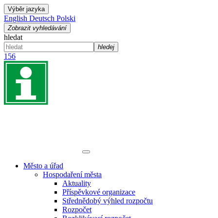
Výběr jazyka
English
Deutsch
Polski
Zobrazit vyhledávání
hledat
hledej
156
Město a úřad
Hospodaření města
Aktuality
Příspěvkové organizace
Střednědobý výhled rozpočtu
Rozpočet