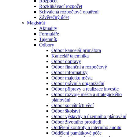
Rozpočet
Rozklikávací rozpočet
Schválená rozpočtová opatření
Závěrečný účet
Magistrát
Aktuality
Formuláře
Tajemník
Odbory
Odbor kancelář primátora
Kancelář tajemníka
Odbor dopravy
Odbor finanční a rozpočtový
Odbor informatiky
Odbor majetku města
Odbor právní a organizační
Odbor přípravy a realizace investic
Odbor rozvoje města a strategického
plánování
Odbor sociálních věcí
Odbor školství
Odbor výstavby a územního plánování
Odbor životního prostředí
Oddělení kontroly a interního auditu
Oddělení památkové péče