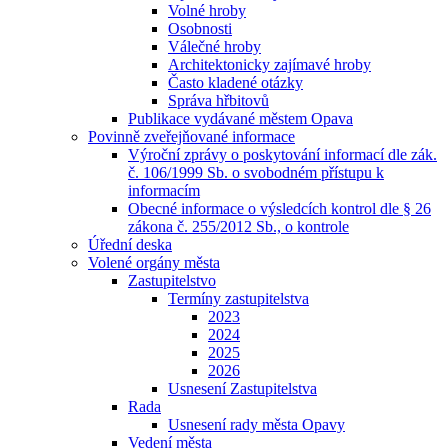
Volné hroby
Osobnosti
Válečné hroby
Architektonicky zajímavé hroby
Často kladené otázky
Správa hřbitovů
Publikace vydávané městem Opava
Povinně zveřejňované informace
Výroční zprávy o poskytování informací dle zák.
č. 106/1999 Sb. o svobodném přístupu k
informacím
Obecné informace o výsledcích kontrol dle § 26
zákona č. 255/2012 Sb., o kontrole
Úřední deska
Volené orgány města
Zastupitelstvo
Termíny zastupitelstva
2023
2024
2025
2026
Usnesení Zastupitelstva
Rada
Usnesení rady města Opavy
Vedení města