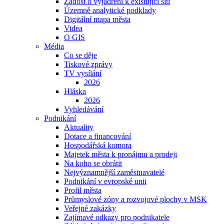
Žádost o vyjádření k existující síti
Územně analytické podklady
Digitální mapa města
Videa
O GIS
Média
Co se děje
Tiskové zprávy
TV vysílání
2026
Hláska
2026
Vyhledávání
Podnikání
Aktuality
Dotace a financování
Hospodářská komora
Majetek města k pronájmu a prodeji
Na koho se obrátit
Nejvýznamnější zaměstnavatelé
Podnikání v evropské unii
Profil města
Průmyslové zóny a rozvojové plochy v MSK
Veřejné zakázky
Zajímavé odkazy pro podnikatele