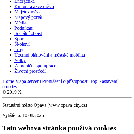
Energetika
Kultura a akce města
Majetek města
Mapový portál
Média
Podnikání
Sociální oblast
Sport
Školství
Trhy
Územní plánování a městská mobilita
Volby
Zahraniční spolupráce
Životní prostředí
Home
Mapa serveru
Prohlášení o přístupnosti
Top
Nastavení
cookies
© 2019
X
Statutární město Opava (www.opava-city.cz)
Vytištěno: 10.08.2026
Tato webová stránka používá cookies