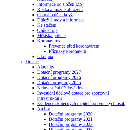
Informace od složek IZS
Rizika a možné ohrožení
Co mám dělat když
Důležité rady a informace
Ke stažení
Ohňostroje
Městská policie
Koronavirus
Prevence před koronavirem
Příznaky koronaviru
Ukrajina
Dotace
Aktuality
Dotační programy 2027
Dotační programy 2026
Dotační programy 2025
Neinvestiční účelové dotace
Investiční účelové dotace pro sportovní
infrastrukturu
Evidence skutečných majitelů právnických osob
Archiv
Dotační programy 2020
Dotační programy 2021
Dotační programy 2022
Dotační programy 2023