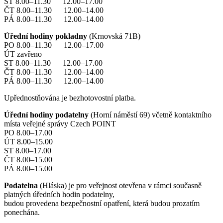
ST 8.00–11.30 12.00–17.00
ČT 8.00–11.30 12.00–14.00
PÁ 8.00–11.30 12.00–14.00
Úřední hodiny pokladny
(Krnovská 71B)
PO 8.00–11.30 12.00–17.00
ÚT zavřeno
ST 8.00–11.30 12.00–17.00
ČT 8.00–11.30 12.00–14.00
PÁ 8.00–11.30 12.00–14.00
Upřednostňována je bezhotovostní platba.
Úřední hodiny podatelny
(Horní náměstí 69) včetně kontaktního
místa veřejné správy Czech POINT
PO 8.00–17.00
ÚT 8.00–15.00
ST 8.00–17.00
ČT 8.00–15.00
PÁ 8.00–15.00
Podatelna
(Hláska) je pro veřejnost otevřena v rámci současně
platných úředních hodin podatelny,
budou provedena bezpečnostní opatření, která budou prozatím
ponechána.