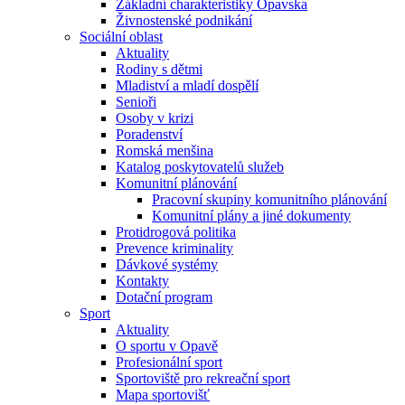
Základní charakteristiky Opavska
Živnostenské podnikání
Sociální oblast
Aktuality
Rodiny s dětmi
Mladiství a mladí dospělí
Senioři
Osoby v krizi
Poradenství
Romská menšina
Katalog poskytovatelů služeb
Komunitní plánování
Pracovní skupiny komunitního plánování
Komunitní plány a jiné dokumenty
Protidrogová politika
Prevence kriminality
Dávkové systémy
Kontakty
Dotační program
Sport
Aktuality
O sportu v Opavě
Profesionální sport
Sportoviště pro rekreační sport
Mapa sportovišť