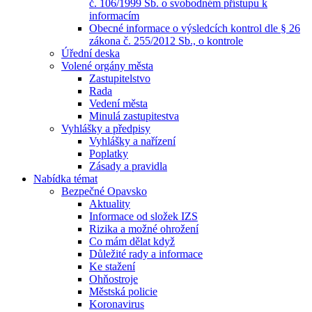
č. 106/1999 Sb. o svobodném přístupu k
informacím
Obecné informace o výsledcích kontrol dle § 26
zákona č. 255/2012 Sb., o kontrole
Úřední deska
Volené orgány města
Zastupitelstvo
Rada
Vedení města
Minulá zastupitestva
Vyhlášky a předpisy
Vyhlášky a nařízení
Poplatky
Zásady a pravidla
Nabídka témat
Bezpečné Opavsko
Aktuality
Informace od složek IZS
Rizika a možné ohrožení
Co mám dělat když
Důležité rady a informace
Ke stažení
Ohňostroje
Městská policie
Koronavirus