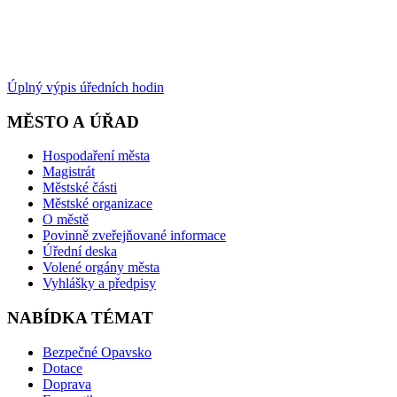
Úplný výpis úředních hodin
MĚSTO A ÚŘAD
Hospodaření města
Magistrát
Městské části
Městské organizace
O městě
Povinně zveřejňované informace
Úřední deska
Volené orgány města
Vyhlášky a předpisy
NABÍDKA TÉMAT
Bezpečné Opavsko
Dotace
Doprava