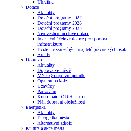
Ukrajina
Dotace
Aktuality
Dotační programy 2027
Dotační programy 2026
Dotační programy 2025
Neinvestiční účelové dotace
Investiční účelové dotace pro sportovní
infrastrukturu
Evidence skutečných majitelů právnických osob
Archiv
Doprava
Aktuality
Doprava ve městě
Městský dopravní podnik
Opavou na kole
Uzavírky
Parkování
Koordinátor ODIS, s. r. o.
Plán dopravní obslužnosti
Energetika
Aktuality
Energetika města
Alternativní zdroje
Kultura a akce města