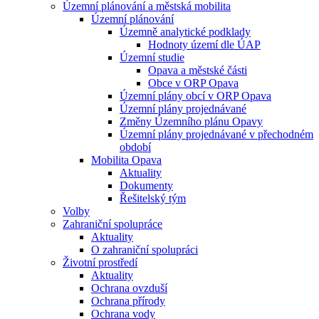
Územní plánování a městská mobilita
Územní plánování
Územně analytické podklady
Hodnoty území dle ÚAP
Územní studie
Opava a městské části
Obce v ORP Opava
Územní plány obcí v ORP Opava
Územní plány projednávané
Změny Územního plánu Opavy
Územní plány projednávané v přechodném
období
Mobilita Opava
Aktuality
Dokumenty
Řešitelský tým
Volby
Zahraniční spolupráce
Aktuality
O zahraniční spolupráci
Životní prostředí
Aktuality
Ochrana ovzduší
Ochrana přírody
Ochrana vody