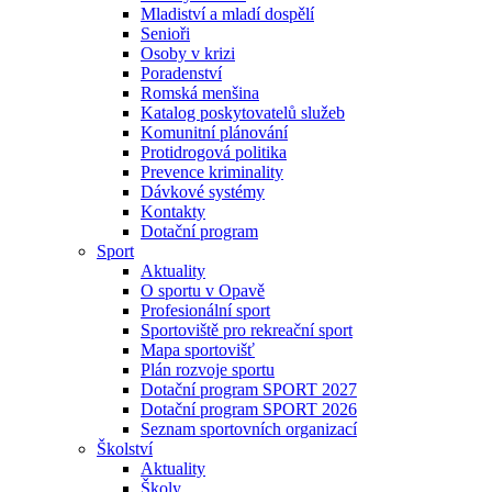
Mladiství a mladí dospělí
Senioři
Osoby v krizi
Poradenství
Romská menšina
Katalog poskytovatelů služeb
Komunitní plánování
Protidrogová politika
Prevence kriminality
Dávkové systémy
Kontakty
Dotační program
Sport
Aktuality
O sportu v Opavě
Profesionální sport
Sportoviště pro rekreační sport
Mapa sportovišť
Plán rozvoje sportu
Dotační program SPORT 2027
Dotační program SPORT 2026
Seznam sportovních organizací
Školství
Aktuality
Školy