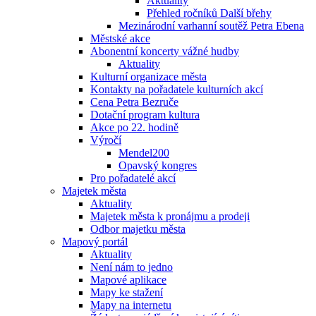
Aktuality
Přehled ročníků Další břehy
Mezinárodní varhanní soutěž Petra Ebena
Městské akce
Abonentní koncerty vážné hudby
Aktuality
Kulturní organizace města
Kontakty na pořadatele kulturních akcí
Cena Petra Bezruče
Dotační program kultura
Akce po 22. hodině
Výročí
Mendel200
Opavský kongres
Pro pořadatelé akcí
Majetek města
Aktuality
Majetek města k pronájmu a prodeji
Odbor majetku města
Mapový portál
Aktuality
Není nám to jedno
Mapové aplikace
Mapy ke stažení
Mapy na internetu