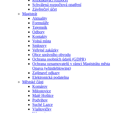
Rozklikávací rozpočet
Schválená rozpočtová opatření
Závěrečný účet
Magistrát
Aktuality
Formuláře
Tajemník
Odbory
Kontakty
Volná místa
Smlouvy
Veřejné zakázky
Obce správního obvodu
Ochrana osobních údajů (GDPR)
Ochrana oznamovatelů v rámci Magistrátu města
Opava (whistleblowing)
Zajímavé odkazy
Elektronická podatelna
Městské části
Komárov
Milostovice
Malé Hoštice
Podvihov
Suché Lazce
Vlaštovičky