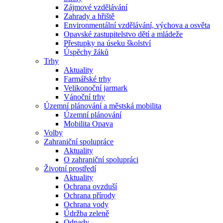
Zájmové vzdělávání
Zahrady a hřiště
Environmentální vzdělávání, výchova a osvěta
Opavské zastupitelstvo dětí a mládeže
Přestupky na úseku školství
Úspěchy žáků
Trhy
Aktuality
Farmářské trhy
Velikonoční jarmark
Vánoční trhy
Územní plánování a městská mobilita
Územní plánování
Mobilita Opava
Volby
Zahraniční spolupráce
Aktuality
O zahraniční spolupráci
Životní prostředí
Aktuality
Ochrana ovzduší
Ochrana přírody
Ochrana vody
Údržba zeleně
Odpady