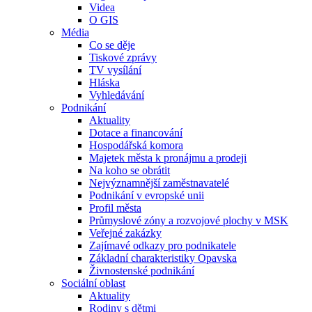
Videa
O GIS
Média
Co se děje
Tiskové zprávy
TV vysílání
Hláska
Vyhledávání
Podnikání
Aktuality
Dotace a financování
Hospodářská komora
Majetek města k pronájmu a prodeji
Na koho se obrátit
Nejvýznamnější zaměstnavatelé
Podnikání v evropské unii
Profil města
Průmyslové zóny a rozvojové plochy v MSK
Veřejné zakázky
Zajímavé odkazy pro podnikatele
Základní charakteristiky Opavska
Živnostenské podnikání
Sociální oblast
Aktuality
Rodiny s dětmi