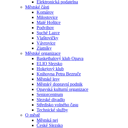
Elektronická podatelna
Městské části
Komárov
Milostovice
Malé Hoštice
Podvihov
Suché Lazce
Vlaštovičky
Vávrovice
Zlatníky
Městské organizace
Basketbalový klub Opava
ELIO Slezsko
Hokejový klub
Knihovna Petra Bezruče
Městské lesy
Městský dopravní podnik
Opavská kulturní organizace
Seniorcentrum
Slezské divadlo
Středisko volného času
Technické služby
O městě
Městská nej
České Slezsko