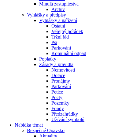
Minulá zastupitestva
Archiv
Vyhlášky a předpisy
Vyhlášky a nařízení
Ostatní
Veřejný pořádek
Tržní řád
Psi
Parkování
Komunální odpad
Poplatky
Zásady a pravidla
Nemovitosti
Dotace
Pronájmy
Parkování
Petice
Pocty
Pozemky
Fondy
Předzahrádky
Užívání symbolů
Nabídka témat
Bezpečné Opavsko
Aktuality