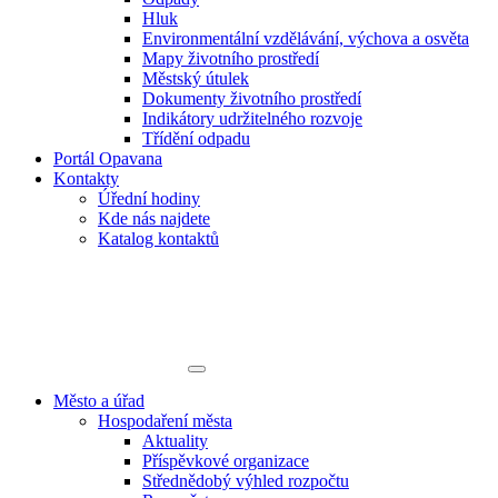
Hluk
Environmentální vzdělávání, výchova a osvěta
Mapy životního prostředí
Městský útulek
Dokumenty životního prostředí
Indikátory udržitelného rozvoje
Třídění odpadu
Portál Opavana
Kontakty
Úřední hodiny
Kde nás najdete
Katalog kontaktů
Město a úřad
Hospodaření města
Aktuality
Příspěvkové organizace
Střednědobý výhled rozpočtu