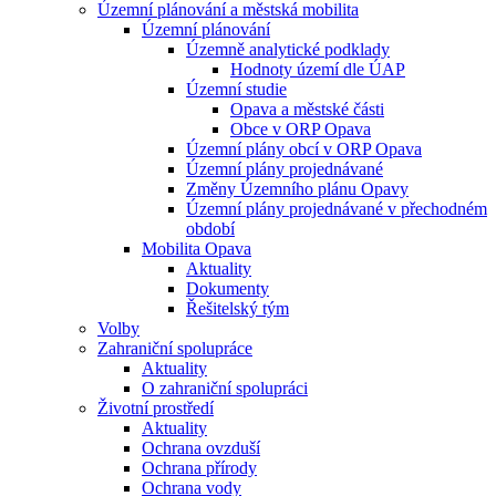
Územní plánování a městská mobilita
Územní plánování
Územně analytické podklady
Hodnoty území dle ÚAP
Územní studie
Opava a městské části
Obce v ORP Opava
Územní plány obcí v ORP Opava
Územní plány projednávané
Změny Územního plánu Opavy
Územní plány projednávané v přechodném
období
Mobilita Opava
Aktuality
Dokumenty
Řešitelský tým
Volby
Zahraniční spolupráce
Aktuality
O zahraniční spolupráci
Životní prostředí
Aktuality
Ochrana ovzduší
Ochrana přírody
Ochrana vody