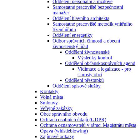
Oddělení personální a mzdové
Samostatné pracoviště bezpečnostní
manažer
Oddělení hlavního architekta
Samostatné pracoviště metodik vnitřního
řízení úřadu
Oddělení energetiky
Odbor správních činností a obecní
živnostenský úřad
Oddělení živnostenské
Výsledky kontrol
Oddělení občanskosprávních agend
Vidimace a legalizace - pro
starosty obcí
Oddělení přestupků
Oddělení spisové služby
Kontakty
Volná místa
Smlouvy
Veřejné zakázky
Obce správního obvodu
Ochrana osobních údajů (GDPR)
Ochrana oznamovatelů v rámci Magistrátu města
Opava (whistleblowing)
Zajímavé odkazy