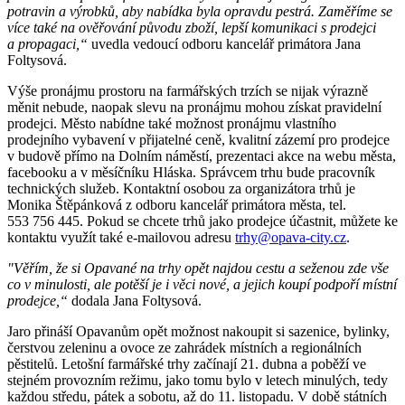
potravin a výrobků, aby nabídka byla opravdu pestrá. Zaměříme se
více také na ověřování původu zboží, lepší komunikaci s prodejci
a propagaci,“
uvedla vedoucí odboru kancelář primátora Jana
Foltysová.
Výše pronájmu prostoru na farmářských trzích se nijak výrazně
měnit nebude, naopak slevu na pronájmu mohou získat pravidelní
prodejci. Město nabídne také možnost pronájmu vlastního
prodejního vybavení v přijatelné ceně, kvalitní zázemí pro prodejce
v budově přímo na Dolním náměstí, prezentaci akce na webu města,
facebooku a v měsíčníku Hláska. Správcem trhu bude pracovník
technických služeb. Kontaktní osobou za organizátora trhů je
Monika Štěpánková z odboru kancelář primátora města, tel.
553 756 445. Pokud se chcete trhů jako prodejce účastnit, můžete ke
kontaktu využít také e-mailovou adresu
trhy@opava-city.cz
.
"Věřím, že si Opavané na trhy opět najdou cestu a seženou zde vše
co v minulosti, ale potěší je i věci nové, a jejich koupí podpoří místní
prodejce,“
dodala Jana Foltysová.
Jaro přináší Opavanům opět možnost nakoupit si sazenice, bylinky,
čerstvou zeleninu a ovoce ze zahrádek místních a regionálních
pěstitelů. Letošní farmářské trhy začínají 21. dubna a poběží ve
stejném provozním režimu, jako tomu bylo v letech minulých, tedy
každou středu, pátek a sobotu, až do 11. listopadu. V době státních