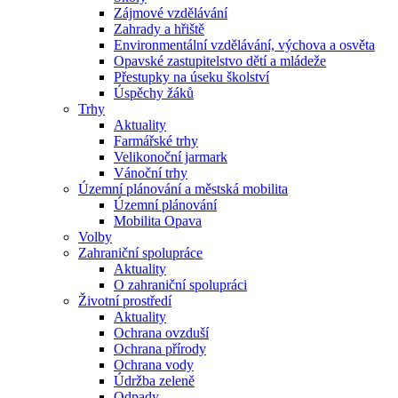
Zájmové vzdělávání
Zahrady a hřiště
Environmentální vzdělávání, výchova a osvěta
Opavské zastupitelstvo dětí a mládeže
Přestupky na úseku školství
Úspěchy žáků
Trhy
Aktuality
Farmářské trhy
Velikonoční jarmark
Vánoční trhy
Územní plánování a městská mobilita
Územní plánování
Mobilita Opava
Volby
Zahraniční spolupráce
Aktuality
O zahraniční spolupráci
Životní prostředí
Aktuality
Ochrana ovzduší
Ochrana přírody
Ochrana vody
Údržba zeleně
Odpady