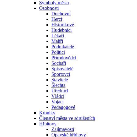
Symboly města
Osobnosti
Duchovní
Herci
Historikové
Hudebníci
Lékaři
Malíři
Podnikatelé
Politici
Přírodovědci
Sochaři
Spisovatelé
Sportovci
Stavitelé
Šlechta
Úředníci
Vládci
Vojáci
Pedagogové
Kroniky
Členství města ve sdruženích
Hřbitovy
Zajímavosti
Opavské hřbitovy