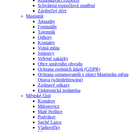
Rozklikávací rozpočet
Schválená rozpočtová opatření
Závěrečný účet
Magistrát
Aktuality
Formuláře
Tajemník
Odbory
Kontakty
Volná místa
Smlouvy
Veřejné zakázky
Obce správního obvodu
Ochrana osobních údajů (GDPR)
Ochrana oznamovatelů v rámci Magistrátu města
Opava (whistleblowing)
Zajímavé odkazy
Elektronická podatelna
Městské části
Komárov
Milostovice
Malé Hoštice
Podvihov
Suché Lazce
Vlaštovičky