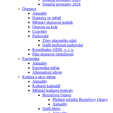
Dotační programy 2024
Doprava
Aktuality
Doprava ve městě
Městský dopravní podnik
Opavou na kole
Uzavírky
Parkování
Zóny placeného stání
Další možnosti parkování
Koordinátor ODIS, s. r. o.
Plán dopravní obslužnosti
Energetika
Aktuality
Energetika města
Alternativní zdroje
Kultura a akce města
Aktuality
Kulturní kalendář
Městské kulturní festivaly
Bezručova Opava
Přehled ročníků Bezručovy Opavy
Aktuality
Další břehy