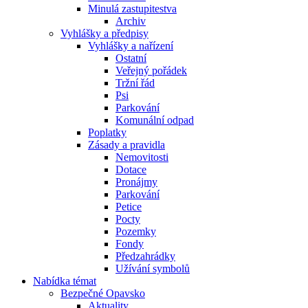
Minulá zastupitestva
Archiv
Vyhlášky a předpisy
Vyhlášky a nařízení
Ostatní
Veřejný pořádek
Tržní řád
Psi
Parkování
Komunální odpad
Poplatky
Zásady a pravidla
Nemovitosti
Dotace
Pronájmy
Parkování
Petice
Pocty
Pozemky
Fondy
Předzahrádky
Užívání symbolů
Nabídka témat
Bezpečné Opavsko
Aktuality