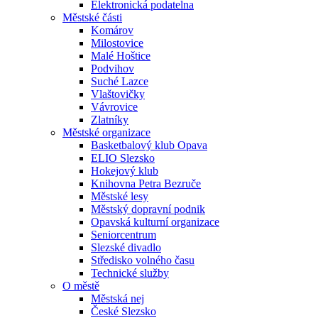
Elektronická podatelna
Městské části
Komárov
Milostovice
Malé Hoštice
Podvihov
Suché Lazce
Vlaštovičky
Vávrovice
Zlatníky
Městské organizace
Basketbalový klub Opava
ELIO Slezsko
Hokejový klub
Knihovna Petra Bezruče
Městské lesy
Městský dopravní podnik
Opavská kulturní organizace
Seniorcentrum
Slezské divadlo
Středisko volného času
Technické služby
O městě
Městská nej
České Slezsko