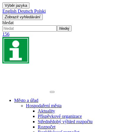
Výběr jazyka
English
Deutsch
Polski
Zobrazit vyhledávání
hledat
hledej
156
Město a úřad
Hospodaření města
Aktuality
Příspěvkové organizace
Střednědobý výhled rozpočtu
Rozpočet