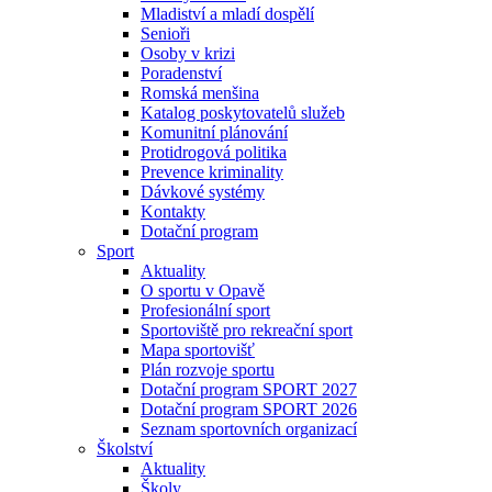
Mladiství a mladí dospělí
Senioři
Osoby v krizi
Poradenství
Romská menšina
Katalog poskytovatelů služeb
Komunitní plánování
Protidrogová politika
Prevence kriminality
Dávkové systémy
Kontakty
Dotační program
Sport
Aktuality
O sportu v Opavě
Profesionální sport
Sportoviště pro rekreační sport
Mapa sportovišť
Plán rozvoje sportu
Dotační program SPORT 2027
Dotační program SPORT 2026
Seznam sportovních organizací
Školství
Aktuality
Školy