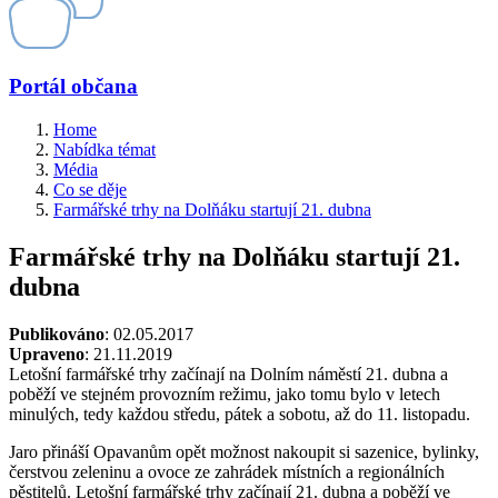
Portál občana
Home
Nabídka témat
Média
Co se děje
Farmářské trhy na Dolňáku startují 21. dubna
Farmářské trhy na Dolňáku startují 21.
dubna
Publikováno
: 02.05.2017
Upraveno
: 21.11.2019
Letošní farmářské trhy začínají na Dolním náměstí 21. dubna a
poběží ve stejném provozním režimu, jako tomu bylo v letech
minulých, tedy každou středu, pátek a sobotu, až do 11. listopadu.
Jaro přináší Opavanům opět možnost nakoupit si sazenice, bylinky,
čerstvou zeleninu a ovoce ze zahrádek místních a regionálních
pěstitelů. Letošní farmářské trhy začínají 21. dubna a poběží ve