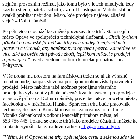
stejném provozním režimu, jako tomu bylo v letech minulých, tedy
každou středu, pátek a sobotu, až do 11. listopadu. V době státních
svátků probíhat nebudou. Místo, kde prodejce najdete, zůstává
stejné – Dolní náměstí.
Po pěti letech dochází ke změně provozovatele trhů. Stalo se jím
město Opava ve spolupráci s technickými službami.
„Chtěli bychom
přilákat na opavské farmářské trhy více prodejců regionálních
potravin a výrobků, aby nabídka byla opravdu pestrá. Zaměříme se
více také na ověřování původu zboží, lepší komunikaci s prodejci
a propagaci,“
uvedla vedoucí odboru kancelář primátora Jana
Foltysová.
Výše pronájmu prostoru na farmářských trzích se nijak výrazně
měnit nebude, naopak slevu na pronájmu mohou získat pravidelní
prodejci. Město nabídne také možnost pronájmu vlastního
prodejního vybavení v přijatelné ceně, kvalitní zázemí pro prodejce
v budově přímo na Dolním náměstí, prezentaci akce na webu města,
facebooku a v měsíčníku Hláska. Správcem trhu bude pracovník
technických služeb. Kontaktní osobou za organizátora trhů je
Monika Štěpánková z odboru kancelář primátora města, tel.
553 756 445. Pokud se chcete trhů jako prodejce účastnit, můžete ke
kontaktu využít také e-mailovou adresu
trhy@opava-city.cz
.
"Věřím, že si Opavané na trhy opět najdou cestu a seženou zde vše