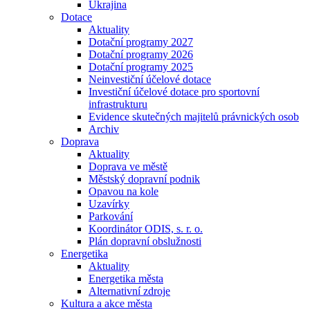
Ukrajina
Dotace
Aktuality
Dotační programy 2027
Dotační programy 2026
Dotační programy 2025
Neinvestiční účelové dotace
Investiční účelové dotace pro sportovní
infrastrukturu
Evidence skutečných majitelů právnických osob
Archiv
Doprava
Aktuality
Doprava ve městě
Městský dopravní podnik
Opavou na kole
Uzavírky
Parkování
Koordinátor ODIS, s. r. o.
Plán dopravní obslužnosti
Energetika
Aktuality
Energetika města
Alternativní zdroje
Kultura a akce města