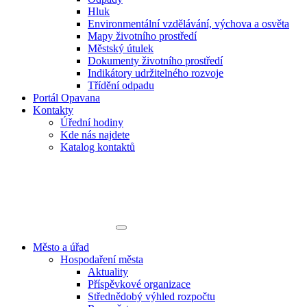
Hluk
Environmentální vzdělávání, výchova a osvěta
Mapy životního prostředí
Městský útulek
Dokumenty životního prostředí
Indikátory udržitelného rozvoje
Třídění odpadu
Portál Opavana
Kontakty
Úřední hodiny
Kde nás najdete
Katalog kontaktů
Město a úřad
Hospodaření města
Aktuality
Příspěvkové organizace
Střednědobý výhled rozpočtu