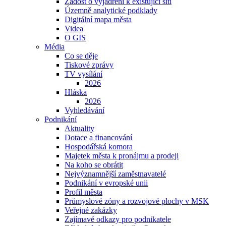
Žádost o vyjádření k existující síti
Územně analytické podklady
Digitální mapa města
Videa
O GIS
Média
Co se děje
Tiskové zprávy
TV vysílání
2026
Hláska
2026
Vyhledávání
Podnikání
Aktuality
Dotace a financování
Hospodářská komora
Majetek města k pronájmu a prodeji
Na koho se obrátit
Nejvýznamnější zaměstnavatelé
Podnikání v evropské unii
Profil města
Průmyslové zóny a rozvojové plochy v MSK
Veřejné zakázky
Zajímavé odkazy pro podnikatele