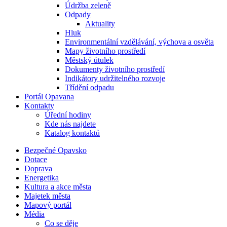
Údržba zeleně
Odpady
Aktuality
Hluk
Environmentální vzdělávání, výchova a osvěta
Mapy životního prostředí
Městský útulek
Dokumenty životního prostředí
Indikátory udržitelného rozvoje
Třídění odpadu
Portál Opavana
Kontakty
Úřední hodiny
Kde nás najdete
Katalog kontaktů
Bezpečné Opavsko
Dotace
Doprava
Energetika
Kultura a akce města
Majetek města
Mapový portál
Média
Co se děje