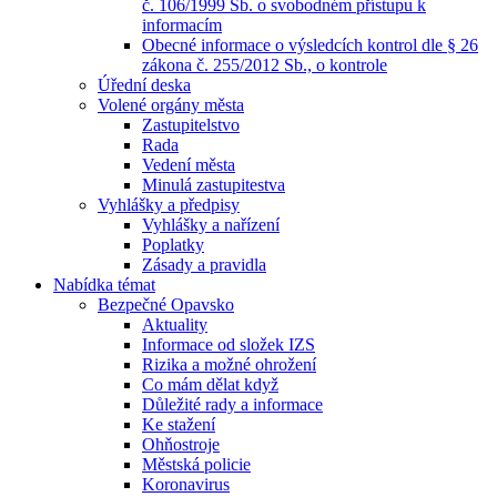
č. 106/1999 Sb. o svobodném přístupu k
informacím
Obecné informace o výsledcích kontrol dle § 26
zákona č. 255/2012 Sb., o kontrole
Úřední deska
Volené orgány města
Zastupitelstvo
Rada
Vedení města
Minulá zastupitestva
Vyhlášky a předpisy
Vyhlášky a nařízení
Poplatky
Zásady a pravidla
Nabídka témat
Bezpečné Opavsko
Aktuality
Informace od složek IZS
Rizika a možné ohrožení
Co mám dělat když
Důležité rady a informace
Ke stažení
Ohňostroje
Městská policie
Koronavirus