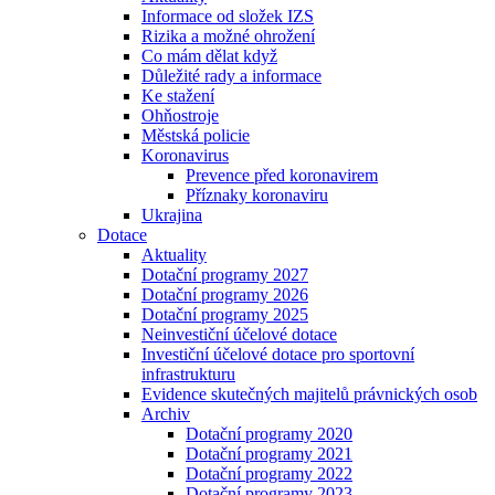
Informace od složek IZS
Rizika a možné ohrožení
Co mám dělat když
Důležité rady a informace
Ke stažení
Ohňostroje
Městská policie
Koronavirus
Prevence před koronavirem
Příznaky koronaviru
Ukrajina
Dotace
Aktuality
Dotační programy 2027
Dotační programy 2026
Dotační programy 2025
Neinvestiční účelové dotace
Investiční účelové dotace pro sportovní
infrastrukturu
Evidence skutečných majitelů právnických osob
Archiv
Dotační programy 2020
Dotační programy 2021
Dotační programy 2022
Dotační programy 2023