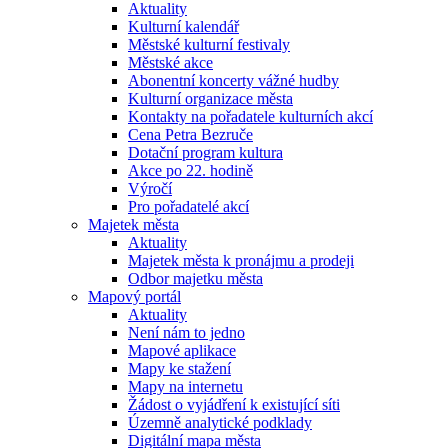
Aktuality
Kulturní kalendář
Městské kulturní festivaly
Městské akce
Abonentní koncerty vážné hudby
Kulturní organizace města
Kontakty na pořadatele kulturních akcí
Cena Petra Bezruče
Dotační program kultura
Akce po 22. hodině
Výročí
Pro pořadatelé akcí
Majetek města
Aktuality
Majetek města k pronájmu a prodeji
Odbor majetku města
Mapový portál
Aktuality
Není nám to jedno
Mapové aplikace
Mapy ke stažení
Mapy na internetu
Žádost o vyjádření k existující síti
Územně analytické podklady
Digitální mapa města