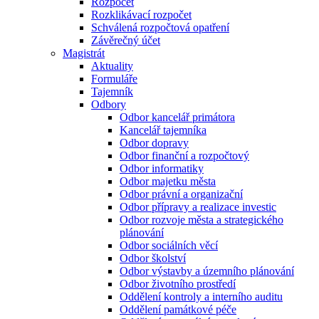
Rozpočet
Rozklikávací rozpočet
Schválená rozpočtová opatření
Závěrečný účet
Magistrát
Aktuality
Formuláře
Tajemník
Odbory
Odbor kancelář primátora
Kancelář tajemníka
Odbor dopravy
Odbor finanční a rozpočtový
Odbor informatiky
Odbor majetku města
Odbor právní a organizační
Odbor přípravy a realizace investic
Odbor rozvoje města a strategického
plánování
Odbor sociálních věcí
Odbor školství
Odbor výstavby a územního plánování
Odbor životního prostředí
Oddělení kontroly a interního auditu
Oddělení památkové péče