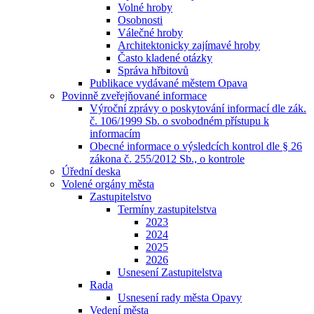
Volné hroby
Osobnosti
Válečné hroby
Architektonicky zajímavé hroby
Často kladené otázky
Správa hřbitovů
Publikace vydávané městem Opava
Povinně zveřejňované informace
Výroční zprávy o poskytování informací dle zák.
č. 106/1999 Sb. o svobodném přístupu k
informacím
Obecné informace o výsledcích kontrol dle § 26
zákona č. 255/2012 Sb., o kontrole
Úřední deska
Volené orgány města
Zastupitelstvo
Termíny zastupitelstva
2023
2024
2025
2026
Usnesení Zastupitelstva
Rada
Usnesení rady města Opavy
Vedení města