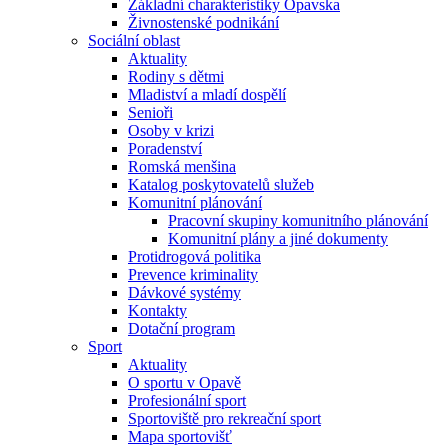
Základní charakteristiky Opavska
Živnostenské podnikání
Sociální oblast
Aktuality
Rodiny s dětmi
Mladiství a mladí dospělí
Senioři
Osoby v krizi
Poradenství
Romská menšina
Katalog poskytovatelů služeb
Komunitní plánování
Pracovní skupiny komunitního plánování
Komunitní plány a jiné dokumenty
Protidrogová politika
Prevence kriminality
Dávkové systémy
Kontakty
Dotační program
Sport
Aktuality
O sportu v Opavě
Profesionální sport
Sportoviště pro rekreační sport
Mapa sportovišť