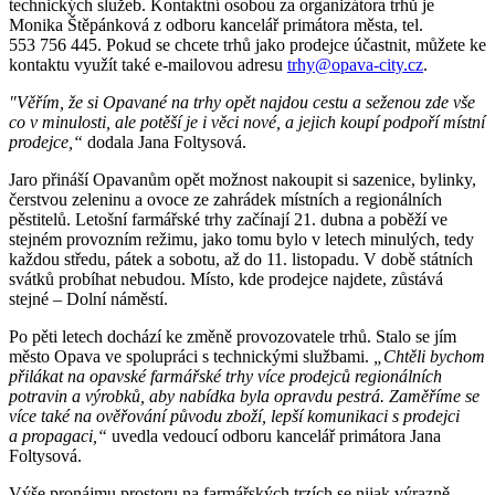
technických služeb. Kontaktní osobou za organizátora trhů je
Monika Štěpánková z odboru kancelář primátora města, tel.
553 756 445. Pokud se chcete trhů jako prodejce účastnit, můžete ke
kontaktu využít také e-mailovou adresu
trhy@opava-city.cz
.
"Věřím, že si Opavané na trhy opět najdou cestu a seženou zde vše
co v minulosti, ale potěší je i věci nové, a jejich koupí podpoří místní
prodejce,“
dodala Jana Foltysová.
Jaro přináší Opavanům opět možnost nakoupit si sazenice, bylinky,
čerstvou zeleninu a ovoce ze zahrádek místních a regionálních
pěstitelů. Letošní farmářské trhy začínají 21. dubna a poběží ve
stejném provozním režimu, jako tomu bylo v letech minulých, tedy
každou středu, pátek a sobotu, až do 11. listopadu. V době státních
svátků probíhat nebudou. Místo, kde prodejce najdete, zůstává
stejné – Dolní náměstí.
Po pěti letech dochází ke změně provozovatele trhů. Stalo se jím
město Opava ve spolupráci s technickými službami.
„Chtěli bychom
přilákat na opavské farmářské trhy více prodejců regionálních
potravin a výrobků, aby nabídka byla opravdu pestrá. Zaměříme se
více také na ověřování původu zboží, lepší komunikaci s prodejci
a propagaci,“
uvedla vedoucí odboru kancelář primátora Jana
Foltysová.
Výše pronájmu prostoru na farmářských trzích se nijak výrazně