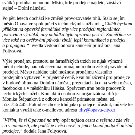
svátků probíhat nebudou. Místo, kde prodejce najdete, zůstává
stejné – Dolní náměstí.
Po pěti letech dochází ke změně provozovatele trhů. Stalo se jím
město Opava ve spolupráci s technickými službami.
„Chtěli bychom
přilákat na opavské farmářské trhy více prodejců regionálních
potravin a výrobků, aby nabídka byla opravdu pestrá. Zaměříme se
více také na ověřování původu zboží, lepší komunikaci s prodejci
a propagaci,“
uvedla vedoucí odboru kancelář primátora Jana
Foltysová.
Výše pronájmu prostoru na farmářských trzích se nijak výrazně
měnit nebude, naopak slevu na pronájmu mohou získat pravidelní
prodejci. Město nabídne také možnost pronájmu vlastního
prodejního vybavení v přijatelné ceně, kvalitní zázemí pro prodejce
v budově přímo na Dolním náměstí, prezentaci akce na webu města,
facebooku a v měsíčníku Hláska. Správcem trhu bude pracovník
technických služeb. Kontaktní osobou za organizátora trhů je
Monika Štěpánková z odboru kancelář primátora města, tel.
553 756 445. Pokud se chcete trhů jako prodejce účastnit, můžete ke
kontaktu využít také e-mailovou adresu
trhy@opava-city.cz
.
"Věřím, že si Opavané na trhy opět najdou cestu a seženou zde vše
co v minulosti, ale potěší je i věci nové, a jejich koupí podpoří místní
prodejce,“
dodala Jana Foltysová.