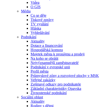
Videa
O GIS
Média
Co se děje
Tiskové zprávy
TV vysílání
Hláska
Vyhledávání
Podnikání
Aktuality
Dotace a financování
Hospodářská komora
Majetek města k pronájmu a prodeji
Na koho se obrátit
Nejvýznamnější zaměstnavatelé
Podnikání v evropské unii
Profil města
Průmyslové zóny a rozvojové plochy v MSK
Veřejné zakázky
Zajímavé odkazy pro podnikatele
Základní charakteristiky Opavska
Živnostenské podnikání
Sociální oblast
Aktuality
Rodiny s dětmi