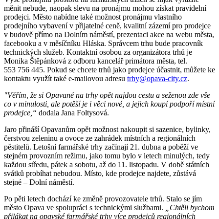
měnit nebude, naopak slevu na pronájmu mohou získat pravidelní
prodejci. Město nabídne také možnost pronájmu vlastního
prodejního vybavení v přijatelné ceně, kvalitní zázemí pro prodejce
v budově přímo na Dolním náměstí, prezentaci akce na webu města,
facebooku a v měsíčníku Hláska. Správcem trhu bude pracovník
technických služeb. Kontaktní osobou za organizátora trhů je
Monika Štěpánková z odboru kancelář primátora města, tel.
553 756 445. Pokud se chcete trhů jako prodejce účastnit, můžete ke
kontaktu využít také e-mailovou adresu
trhy@opava-city.cz
.
"Věřím, že si Opavané na trhy opět najdou cestu a seženou zde vše
co v minulosti, ale potěší je i věci nové, a jejich koupí podpoří místní
prodejce,“
dodala Jana Foltysová.
Jaro přináší Opavanům opět možnost nakoupit si sazenice, bylinky,
čerstvou zeleninu a ovoce ze zahrádek místních a regionálních
pěstitelů. Letošní farmářské trhy začínají 21. dubna a poběží ve
stejném provozním režimu, jako tomu bylo v letech minulých, tedy
každou středu, pátek a sobotu, až do 11. listopadu. V době státních
svátků probíhat nebudou. Místo, kde prodejce najdete, zůstává
stejné – Dolní náměstí.
Po pěti letech dochází ke změně provozovatele trhů. Stalo se jím
město Opava ve spolupráci s technickými službami.
„Chtěli bychom
přilákat na opavské farmářské trhy více prodejců regionálních