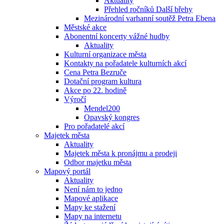
Aktuality
Přehled ročníků Další břehy
Mezinárodní varhanní soutěž Petra Ebena
Městské akce
Abonentní koncerty vážné hudby
Aktuality
Kulturní organizace města
Kontakty na pořadatele kulturních akcí
Cena Petra Bezruče
Dotační program kultura
Akce po 22. hodině
Výročí
Mendel200
Opavský kongres
Pro pořadatelé akcí
Majetek města
Aktuality
Majetek města k pronájmu a prodeji
Odbor majetku města
Mapový portál
Aktuality
Není nám to jedno
Mapové aplikace
Mapy ke stažení
Mapy na internetu