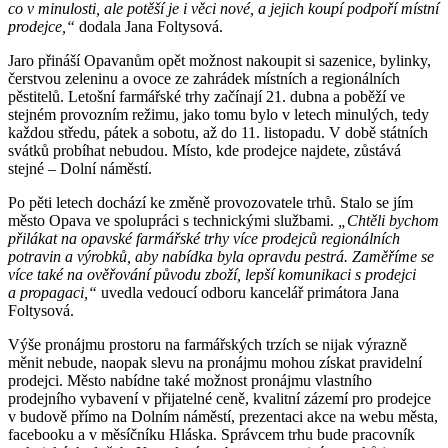
co v minulosti, ale potěší je i věci nové, a jejich koupí podpoří místní
prodejce,“
dodala Jana Foltysová.
Jaro přináší Opavanům opět možnost nakoupit si sazenice, bylinky,
čerstvou zeleninu a ovoce ze zahrádek místních a regionálních
pěstitelů. Letošní farmářské trhy začínají 21. dubna a poběží ve
stejném provozním režimu, jako tomu bylo v letech minulých, tedy
každou středu, pátek a sobotu, až do 11. listopadu. V době státních
svátků probíhat nebudou. Místo, kde prodejce najdete, zůstává
stejné – Dolní náměstí.
Po pěti letech dochází ke změně provozovatele trhů. Stalo se jím
město Opava ve spolupráci s technickými službami.
„Chtěli bychom
přilákat na opavské farmářské trhy více prodejců regionálních
potravin a výrobků, aby nabídka byla opravdu pestrá. Zaměříme se
více také na ověřování původu zboží, lepší komunikaci s prodejci
a propagaci,“
uvedla vedoucí odboru kancelář primátora Jana
Foltysová.
Výše pronájmu prostoru na farmářských trzích se nijak výrazně
měnit nebude, naopak slevu na pronájmu mohou získat pravidelní
prodejci. Město nabídne také možnost pronájmu vlastního
prodejního vybavení v přijatelné ceně, kvalitní zázemí pro prodejce
v budově přímo na Dolním náměstí, prezentaci akce na webu města,
facebooku a v měsíčníku Hláska. Správcem trhu bude pracovník