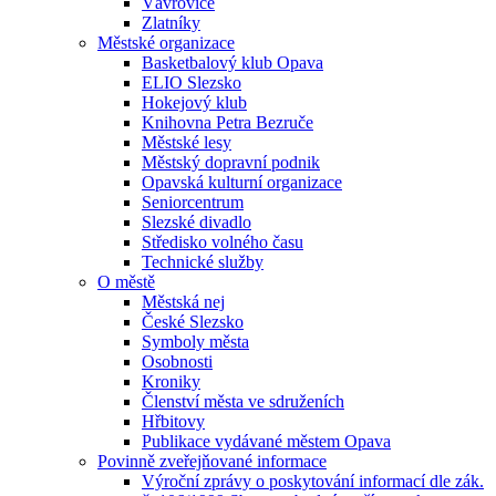
Vávrovice
Zlatníky
Městské organizace
Basketbalový klub Opava
ELIO Slezsko
Hokejový klub
Knihovna Petra Bezruče
Městské lesy
Městský dopravní podnik
Opavská kulturní organizace
Seniorcentrum
Slezské divadlo
Středisko volného času
Technické služby
O městě
Městská nej
České Slezsko
Symboly města
Osobnosti
Kroniky
Členství města ve sdruženích
Hřbitovy
Publikace vydávané městem Opava
Povinně zveřejňované informace
Výroční zprávy o poskytování informací dle zák.