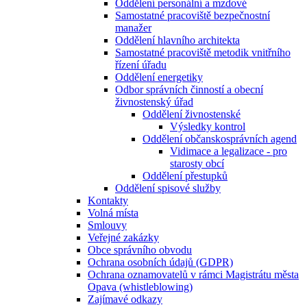
Oddělení personální a mzdové
Samostatné pracoviště bezpečnostní
manažer
Oddělení hlavního architekta
Samostatné pracoviště metodik vnitřního
řízení úřadu
Oddělení energetiky
Odbor správních činností a obecní
živnostenský úřad
Oddělení živnostenské
Výsledky kontrol
Oddělení občanskosprávních agend
Vidimace a legalizace - pro
starosty obcí
Oddělení přestupků
Oddělení spisové služby
Kontakty
Volná místa
Smlouvy
Veřejné zakázky
Obce správního obvodu
Ochrana osobních údajů (GDPR)
Ochrana oznamovatelů v rámci Magistrátu města
Opava (whistleblowing)
Zajímavé odkazy