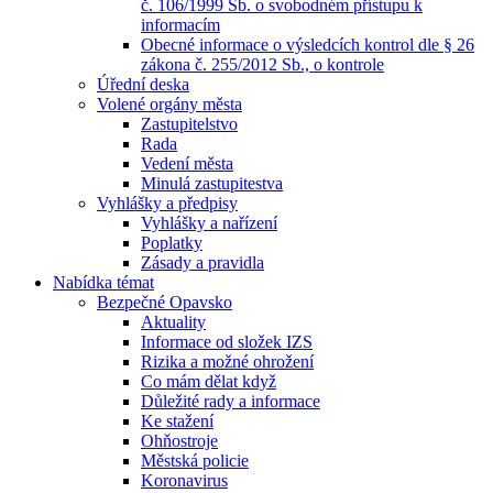
č. 106/1999 Sb. o svobodném přístupu k
informacím
Obecné informace o výsledcích kontrol dle § 26
zákona č. 255/2012 Sb., o kontrole
Úřední deska
Volené orgány města
Zastupitelstvo
Rada
Vedení města
Minulá zastupitestva
Vyhlášky a předpisy
Vyhlášky a nařízení
Poplatky
Zásady a pravidla
Nabídka témat
Bezpečné Opavsko
Aktuality
Informace od složek IZS
Rizika a možné ohrožení
Co mám dělat když
Důležité rady a informace
Ke stažení
Ohňostroje
Městská policie
Koronavirus