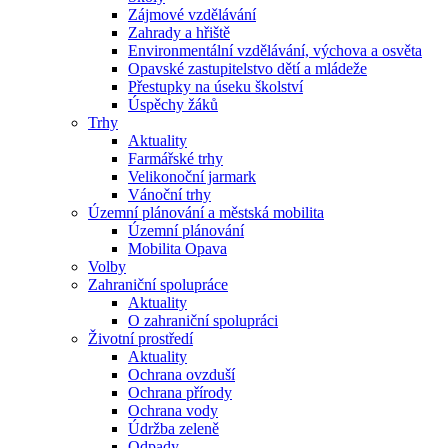
Zájmové vzdělávání
Zahrady a hřiště
Environmentální vzdělávání, výchova a osvěta
Opavské zastupitelstvo dětí a mládeže
Přestupky na úseku školství
Úspěchy žáků
Trhy
Aktuality
Farmářské trhy
Velikonoční jarmark
Vánoční trhy
Územní plánování a městská mobilita
Územní plánování
Mobilita Opava
Volby
Zahraniční spolupráce
Aktuality
O zahraniční spolupráci
Životní prostředí
Aktuality
Ochrana ovzduší
Ochrana přírody
Ochrana vody
Údržba zeleně
Odpady