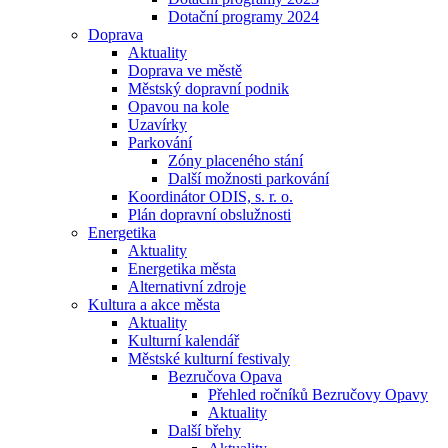
Dotační programy 2024
Doprava
Aktuality
Doprava ve městě
Městský dopravní podnik
Opavou na kole
Uzavírky
Parkování
Zóny placeného stání
Další možnosti parkování
Koordinátor ODIS, s. r. o.
Plán dopravní obslužnosti
Energetika
Aktuality
Energetika města
Alternativní zdroje
Kultura a akce města
Aktuality
Kulturní kalendář
Městské kulturní festivaly
Bezručova Opava
Přehled ročníků Bezručovy Opavy
Aktuality
Další břehy