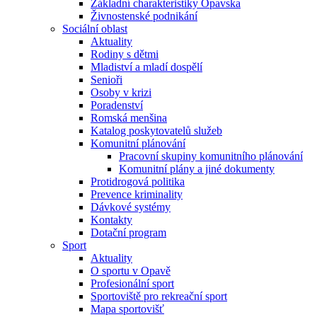
Základní charakteristiky Opavska
Živnostenské podnikání
Sociální oblast
Aktuality
Rodiny s dětmi
Mladiství a mladí dospělí
Senioři
Osoby v krizi
Poradenství
Romská menšina
Katalog poskytovatelů služeb
Komunitní plánování
Pracovní skupiny komunitního plánování
Komunitní plány a jiné dokumenty
Protidrogová politika
Prevence kriminality
Dávkové systémy
Kontakty
Dotační program
Sport
Aktuality
O sportu v Opavě
Profesionální sport
Sportoviště pro rekreační sport
Mapa sportovišť