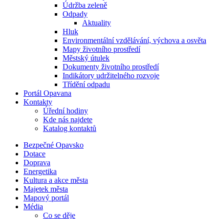
Údržba zeleně
Odpady
Aktuality
Hluk
Environmentální vzdělávání, výchova a osvěta
Mapy životního prostředí
Městský útulek
Dokumenty životního prostředí
Indikátory udržitelného rozvoje
Třídění odpadu
Portál Opavana
Kontakty
Úřední hodiny
Kde nás najdete
Katalog kontaktů
Bezpečné Opavsko
Dotace
Doprava
Energetika
Kultura a akce města
Majetek města
Mapový portál
Média
Co se děje