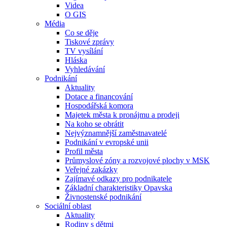
Videa
O GIS
Média
Co se děje
Tiskové zprávy
TV vysílání
Hláska
Vyhledávání
Podnikání
Aktuality
Dotace a financování
Hospodářská komora
Majetek města k pronájmu a prodeji
Na koho se obrátit
Nejvýznamnější zaměstnavatelé
Podnikání v evropské unii
Profil města
Průmyslové zóny a rozvojové plochy v MSK
Veřejné zakázky
Zajímavé odkazy pro podnikatele
Základní charakteristiky Opavska
Živnostenské podnikání
Sociální oblast
Aktuality
Rodiny s dětmi