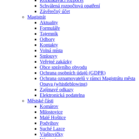
Rozklikávací rozpočet
Schválená rozpočtová opatření
Závěrečný účet
Magistrát
Aktuality
Formuláře
Tajemník
Odbory
Kontakty
Volná místa
Smlouvy
Veřejné zakázky
Obce správního obvodu
Ochrana osobních údajů (GDPR)
Ochrana oznamovatelů v rámci Magistrátu města
Opava (whistleblowing)
Zajímavé odkazy
Elektronická podatelna
Městské části
Komárov
Milostovice
Malé Hoštice
Podvihov
Suché Lazce
Vlaštovičky