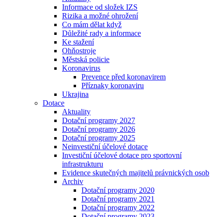
Informace od složek IZS
Rizika a možné ohrožení
Co mám dělat když
Důležité rady a informace
Ke stažení
Ohňostroje
Městská policie
Koronavirus
Prevence před koronavirem
Příznaky koronaviru
Ukrajina
Dotace
Aktuality
Dotační programy 2027
Dotační programy 2026
Dotační programy 2025
Neinvestiční účelové dotace
Investiční účelové dotace pro sportovní
infrastrukturu
Evidence skutečných majitelů právnických osob
Archiv
Dotační programy 2020
Dotační programy 2021
Dotační programy 2022
Dotační programy 2023