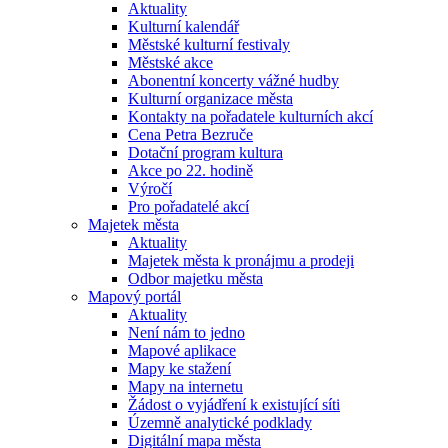
Aktuality
Kulturní kalendář
Městské kulturní festivaly
Městské akce
Abonentní koncerty vážné hudby
Kulturní organizace města
Kontakty na pořadatele kulturních akcí
Cena Petra Bezruče
Dotační program kultura
Akce po 22. hodině
Výročí
Pro pořadatelé akcí
Majetek města
Aktuality
Majetek města k pronájmu a prodeji
Odbor majetku města
Mapový portál
Aktuality
Není nám to jedno
Mapové aplikace
Mapy ke stažení
Mapy na internetu
Žádost o vyjádření k existující síti
Územně analytické podklady
Digitální mapa města