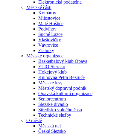
Elektronická podatelna
Městské části
Komárov
Milostovice
Malé Hoštice
Podvihov
Suché Lazce
Vlaštovičky
Vávrovice
Zlatníky
Městské organizace
Basketbalový klub Opava
ELIO Slezsko
Hokejový klub
Knihovna Petra Bezruče
Městské lesy
Městský dopravní podnik
Opavská kulturní organizace
Seniorcentrum
Slezské divadlo
Středisko volného času
Technické služby
O městě
Městská nej
České Slezsko