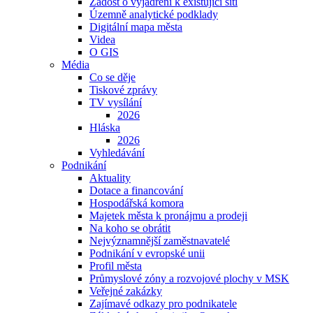
Žádost o vyjádření k existující síti
Územně analytické podklady
Digitální mapa města
Videa
O GIS
Média
Co se děje
Tiskové zprávy
TV vysílání
2026
Hláska
2026
Vyhledávání
Podnikání
Aktuality
Dotace a financování
Hospodářská komora
Majetek města k pronájmu a prodeji
Na koho se obrátit
Nejvýznamnější zaměstnavatelé
Podnikání v evropské unii
Profil města
Průmyslové zóny a rozvojové plochy v MSK
Veřejné zakázky
Zajímavé odkazy pro podnikatele