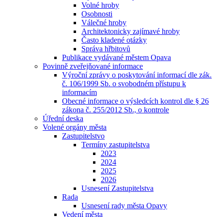
Volné hroby
Osobnosti
Válečné hroby
Architektonicky zajímavé hroby
Často kladené otázky
Správa hřbitovů
Publikace vydávané městem Opava
Povinně zveřejňované informace
Výroční zprávy o poskytování informací dle zák.
č. 106/1999 Sb. o svobodném přístupu k
informacím
Obecné informace o výsledcích kontrol dle § 26
zákona č. 255/2012 Sb., o kontrole
Úřední deska
Volené orgány města
Zastupitelstvo
Termíny zastupitelstva
2023
2024
2025
2026
Usnesení Zastupitelstva
Rada
Usnesení rady města Opavy
Vedení města