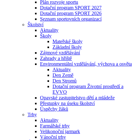
Plán rozvoje sportu
Dotační program SPORT 2027
Dotační program SPORT 2026
Seznam sportovních organizací
Školství
Aktuality
Školy
Mateřské školy
Základní školy
Zájmové vzdělávání
Zahrady a hřiště
Environmentální vzdělávání, výchova a osvěta
Aktuality
Den Země
Den Stromů
Dotační program Životní prostředí a
EVVO
Opavské zastupitelstvo dětí a mládeže
Přestupky na úseku školství
Úspěchy žáků
Trhy
Aktuality
Farmářské trhy
Velikonoční jarmark
Vánoční trhy