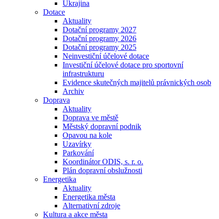
Ukrajina
Dotace
Aktuality
Dotační programy 2027
Dotační programy 2026
Dotační programy 2025
Neinvestiční účelové dotace
Investiční účelové dotace pro sportovní
infrastrukturu
Evidence skutečných majitelů právnických osob
Archiv
Doprava
Aktuality
Doprava ve městě
Městský dopravní podnik
Opavou na kole
Uzavírky
Parkování
Koordinátor ODIS, s. r. o.
Plán dopravní obslužnosti
Energetika
Aktuality
Energetika města
Alternativní zdroje
Kultura a akce města