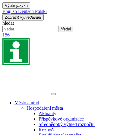
Výběr jazyka
English
Deutsch
Polski
Zobrazit vyhledávání
hledat
hledej
156
Město a úřad
Hospodaření města
Aktuality
Příspěvkové organizace
Střednědobý výhled rozpočtu
Rozpočet