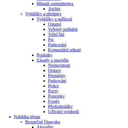
Minulá zastupitestva
Archiv
Vyhlášky a předpisy
Vyhlášky a nařízení
Ostatní
Veřejný pořádek
Tržní řád
Psi
Parkování
Komunální odpad
Poplatky
Zásady a pravidla
Nemovitosti
Dotace
Pronájmy
Parkování
Petice
Pocty
Pozemky
Fondy
Předzahrádky
Užívání symbolů
Nabídka témat
Bezpečné Opavsko
Aktuality