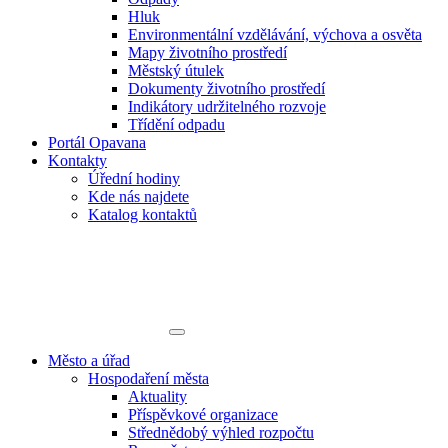
Hluk
Environmentální vzdělávání, výchova a osvěta
Mapy životního prostředí
Městský útulek
Dokumenty životního prostředí
Indikátory udržitelného rozvoje
Třídění odpadu
Portál Opavana
Kontakty
Úřední hodiny
Kde nás najdete
Katalog kontaktů
Město a úřad
Hospodaření města
Aktuality
Příspěvkové organizace
Střednědobý výhled rozpočtu