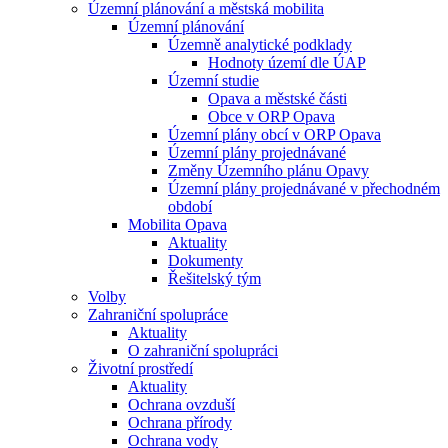
Územní plánování a městská mobilita
Územní plánování
Územně analytické podklady
Hodnoty území dle ÚAP
Územní studie
Opava a městské části
Obce v ORP Opava
Územní plány obcí v ORP Opava
Územní plány projednávané
Změny Územního plánu Opavy
Územní plány projednávané v přechodném
období
Mobilita Opava
Aktuality
Dokumenty
Řešitelský tým
Volby
Zahraniční spolupráce
Aktuality
O zahraniční spolupráci
Životní prostředí
Aktuality
Ochrana ovzduší
Ochrana přírody
Ochrana vody