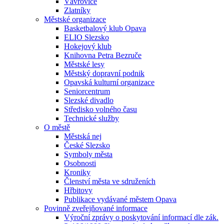
Vávrovice
Zlatníky
Městské organizace
Basketbalový klub Opava
ELIO Slezsko
Hokejový klub
Knihovna Petra Bezruče
Městské lesy
Městský dopravní podnik
Opavská kulturní organizace
Seniorcentrum
Slezské divadlo
Středisko volného času
Technické služby
O městě
Městská nej
České Slezsko
Symboly města
Osobnosti
Kroniky
Členství města ve sdruženích
Hřbitovy
Publikace vydávané městem Opava
Povinně zveřejňované informace
Výroční zprávy o poskytování informací dle zák.