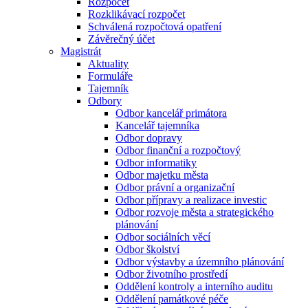
Rozpočet
Rozklikávací rozpočet
Schválená rozpočtová opatření
Závěrečný účet
Magistrát
Aktuality
Formuláře
Tajemník
Odbory
Odbor kancelář primátora
Kancelář tajemníka
Odbor dopravy
Odbor finanční a rozpočtový
Odbor informatiky
Odbor majetku města
Odbor právní a organizační
Odbor přípravy a realizace investic
Odbor rozvoje města a strategického
plánování
Odbor sociálních věcí
Odbor školství
Odbor výstavby a územního plánování
Odbor životního prostředí
Oddělení kontroly a interního auditu
Oddělení památkové péče