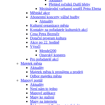
Aktuality
Přehled ročníků Další břehy
Mezinárodní varhanní soutěž Petra Ebena
Městské akce
Abonentní koncerty vážné hudby
Aktuality
Kulturní organizace města
Kontakty na pořadatele kulturních akcí
Cena Petra Bezruče
Dotační program kultura
Akce po 22. hodině
Výročí
Mendel200
Opavský kongres
Pro pořadatelé akcí
Majetek města
Aktuality
Majetek města k pronájmu a prodeji
Odbor majetku města
Mapový portál
Aktuality
Není nám to jedno
Mapové aplikace
Mapy ke stažení
Mapy na internetu