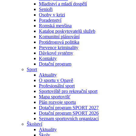
Mladiství a mladí dospělí
Senioři
Osoby v krizi
Poradenství
Romská menšina
Katalog poskytovatelů služeb
Komunitní plánování
Protidrogová politika
Prevence kriminality
Dávkové systémy
Kontakty
Dotační program
Sport
Aktuality
O sportu v Opavě
Profesionální sport
Sportoviště pro rekreační sport
Mapa sportovišť
Plán rozvoje sportu
Dotační program SPORT 2027
Dotační program SPORT 2026
Seznam sportovních organizací
Školství
Aktuality
Školy