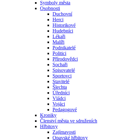
Symboly města
Osobnosti
Duchovní
Herci
Historikové
Hudebníci
Lékaři
Malíři
Podnikatelé
Politici
Přírodovědci
Sochaři
Spisovatelé
Sportovci
Stavitelé
Šlechta
Úředníci
Vládci
Vojáci
Pedagogové
Kroniky
Členství města ve sdruženích
Hřbitovy
Zajímavosti
Opavské hřbitovy