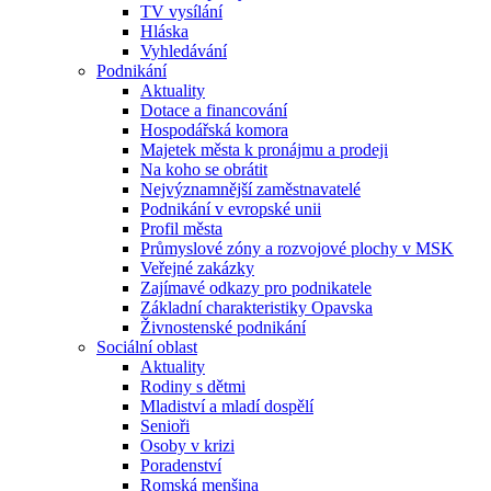
TV vysílání
Hláska
Vyhledávání
Podnikání
Aktuality
Dotace a financování
Hospodářská komora
Majetek města k pronájmu a prodeji
Na koho se obrátit
Nejvýznamnější zaměstnavatelé
Podnikání v evropské unii
Profil města
Průmyslové zóny a rozvojové plochy v MSK
Veřejné zakázky
Zajímavé odkazy pro podnikatele
Základní charakteristiky Opavska
Živnostenské podnikání
Sociální oblast
Aktuality
Rodiny s dětmi
Mladiství a mladí dospělí
Senioři
Osoby v krizi
Poradenství
Romská menšina