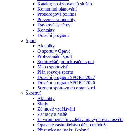
Katalog poskytovatelů služeb
Komunitní plánování
Protidrogová politika
Prevence kriminality
Dávkové systémy
Kontakty
Dotační program
Sport
Aktuality
O sportu v Opavě
Profesionální sport
Sportoviště pro rekreační sport
Mapa sportovišť
Plán rozvoje sportu
Dotační program SPORT 2027
Dotační program SPORT 2026
Seznam sportovních organizací
Školství
Aktuality
Školy
Zájmové vzdělávání
Zahrady a hřiště
Environmentální vzdělávání, výchova a osvěta
Opavské zastupitelstvo dětí a mládeže
Přestupky na úseku školství