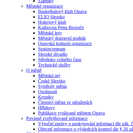
Zlatníky
Městské organizace
Basketbalový klub Opava
ELIO Slezsko
Hokejový klub
Knihovna Petra Bezruče
Městské lesy
Městský dopravní podnik
Opavská kulturní organizace
Seniorcentrum
Slezské divadlo
Středisko volného času
Technické služby
O městě
Městská nej
České Slezsko
Symboly města
Osobnosti
Kroniky
Členství města ve sdruženích
Hřbitovy
Publikace vydávané městem Opava
Povinně zveřejňované informace
Výroční zprávy o poskytování informací dle zák. 
Obecné informace o výsledcích kontrol dle § 26 zá