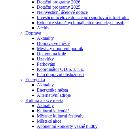
Dotační programy 2026
Dotační programy 2025
Neinvestiční účelové dotace
Investiční účelové dotace pro sportovní infrastrukt
Evidence skutečných majitelů právnických osob
Archiv
Doprava
Aktuality
Doprava ve městě
Městský dopravní podnik
Opavou na kole
Uzavírky
Parkování
Koordinátor ODIS, s. r. o.
Plán dopravní obslužnosti
Energetika
Aktuality
Energetika města
Alternativní zdroje
Kultura a akce města
Aktuality
Kulturní kalendář
Městské kulturní festivaly
Městské akce
Abonentní koncerty vážné hudby