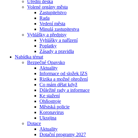
Úřední deska
Volené orgány města
Zastupitelstvo
Rada
Vedení města
Minulá zastupitestva
Vyhlášky a předpisy
Vyhlášky a nařízení
Poplatky
Zásady a pravidla
Nabídka témat
Bezpečné Opavsko
Aktuality
Informace od složek IZS
Rizika a možné ohrožení
Co mám dělat když
Důležité rady a informace
Ke stažení
Ohňostroje
Městská policie
Koronavirus
Ukrajina
Dotace
Aktuality
Dotační programy 2027