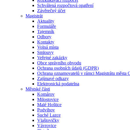
Rozklikávací rozpočet
Schválená rozpočtová opatření
Závěrečný účet
Magistrát
Aktuality
Formuláře
Tajemník
Odbory
Kontakty
Volná místa
Smlouvy
Veřejné zakázky
Obce správního obvodu
Ochrana osobních údajů (GDPR)
Ochrana oznamovatelů v rámci Magistrátu města 
Zajímavé odkazy
Elektronická podatelna
Městské části
Komárov
Milostovice
Malé Hoštice
Podvihov
Suché Lazce
Vlaštovičky
Vávrovice