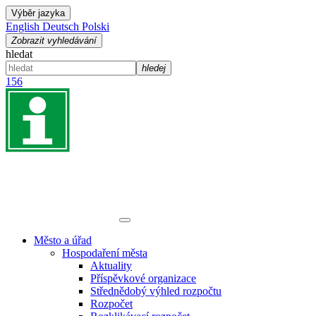
Výběr jazyka
English
Deutsch
Polski
Zobrazit vyhledávání
hledat
hledej
156
Město a úřad
Hospodaření města
Aktuality
Příspěvkové organizace
Střednědobý výhled rozpočtu
Rozpočet