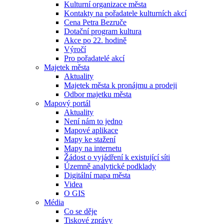
Kulturní organizace města
Kontakty na pořadatele kulturních akcí
Cena Petra Bezruče
Dotační program kultura
Akce po 22. hodině
Výročí
Pro pořadatelé akcí
Majetek města
Aktuality
Majetek města k pronájmu a prodeji
Odbor majetku města
Mapový portál
Aktuality
Není nám to jedno
Mapové aplikace
Mapy ke stažení
Mapy na internetu
Žádost o vyjádření k existující síti
Územně analytické podklady
Digitální mapa města
Videa
O GIS
Média
Co se děje
Tiskové zprávy