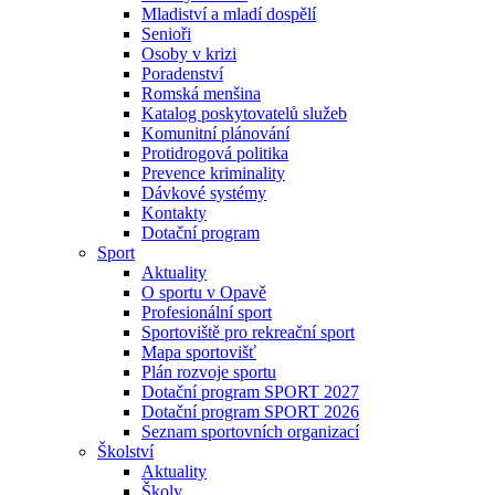
Mladiství a mladí dospělí
Senioři
Osoby v krizi
Poradenství
Romská menšina
Katalog poskytovatelů služeb
Komunitní plánování
Protidrogová politika
Prevence kriminality
Dávkové systémy
Kontakty
Dotační program
Sport
Aktuality
O sportu v Opavě
Profesionální sport
Sportoviště pro rekreační sport
Mapa sportovišť
Plán rozvoje sportu
Dotační program SPORT 2027
Dotační program SPORT 2026
Seznam sportovních organizací
Školství
Aktuality
Školy