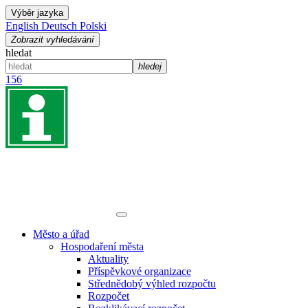
Výběr jazyka
English
Deutsch
Polski
Zobrazit vyhledávání
hledat
hledej
156
Město a úřad
Hospodaření města
Aktuality
Příspěvkové organizace
Střednědobý výhled rozpočtu
Rozpočet