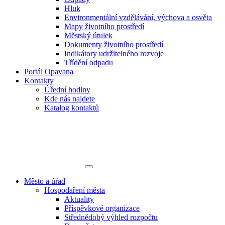
Hluk
Environmentální vzdělávání, výchova a osvěta
Mapy životního prostředí
Městský útulek
Dokumenty životního prostředí
Indikátory udržitelného rozvoje
Třídění odpadu
Portál Opavana
Kontakty
Úřední hodiny
Kde nás najdete
Katalog kontaktů
Město a úřad
Hospodaření města
Aktuality
Příspěvkové organizace
Střednědobý výhled rozpočtu