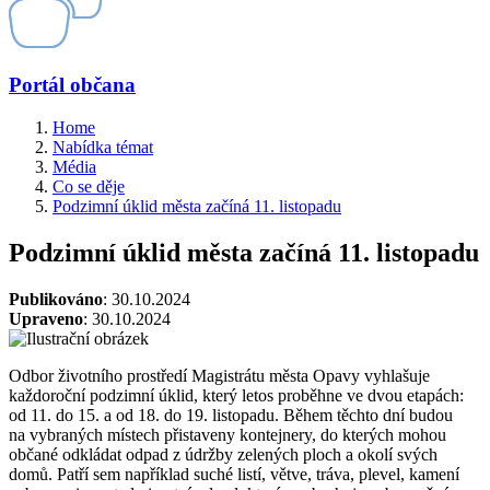
Portál občana
Home
Nabídka témat
Média
Co se děje
Podzimní úklid města začíná 11. listopadu
Podzimní úklid města začíná 11. listopadu
Publikováno
: 30.10.2024
Upraveno
: 30.10.2024
Odbor životního prostředí Magistrátu města Opavy vyhlašuje
každoroční podzimní úklid, který letos proběhne ve dvou etapách:
od 11. do 15. a od 18. do 19. listopadu. Během těchto dní budou
na vybraných místech přistaveny kontejnery, do kterých mohou
občané odkládat odpad z údržby zelených ploch a okolí svých
domů. Patří sem například suché listí, větve, tráva, plevel, kamení