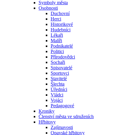
Symboly města
Osobnosti
Duchovní
Herci
Historikové
Hudebníci
Lékaři
Malíři
Podnikatelé
Politici
Přírodovědci
Sochaři
Spisovatelé
Sportovci
Stavitelé
Šlechta
Úředníci
Vládci
Vojáci
Pedagogové
Kroniky
Členství města ve sdruženích
Hřbitovy
Zajímavosti
Opavské hřbitovy