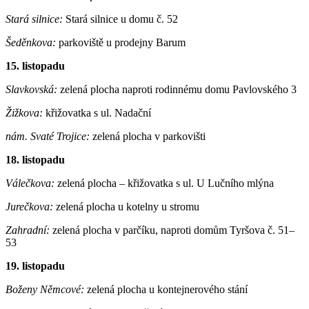
Stará silnice:
Stará silnice u domu č. 52
Šeděnkova:
parkoviště u prodejny Barum
15. listopadu
Slavkovská:
zelená plocha naproti rodinnému domu Pavlovského 3
Žižkova:
křižovatka s ul. Nadační
nám. Svaté Trojice:
zelená plocha v parkovišti
18. listopadu
Válečkova:
zelená plocha – křižovatka s ul. U Lučního mlýna
Jurečkova:
zelená plocha u kotelny u stromu
Zahradní:
zelená plocha v parčíku, naproti domům Tyršova č. 51–
53
19. listopadu
Boženy Němcové:
zelená plocha u kontejnerového stání