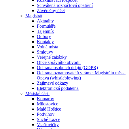
Rozklikávací rozpočet
Schválená rozpočtová opatření
Závěrečný účet
Magistrát
Aktuality
Formuláře
Tajemník
Odbory
Kontakty
Volná místa
Smlouvy
Veřejné zakázky
Obce správního obvodu
Ochrana osobních údajů (GDPR)
Ochrana oznamovatelů v rámci Magistrátu města
Opava (whistleblowing)
Zajímavé odkazy
Elektronická podatelna
Městské části
Komárov
Milostovice
Malé Hoštice
Podvihov
Suché Lazce
Vlaštovičky