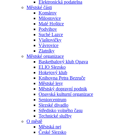
Elektronická podatelna
Městské části
Komárov
Milostovice
Malé Hoštice
Podvihov
Suché Lazce
Vlaštovičky
Vávrovice
Zlatníky
Městské organizace
Basketbalový klub Opava
ELIO Slezsko
Hokejový klub
Knihovna Petra Bezruče
Městské lesy
Městský dopravní podnik
Opavská kulturní organizace
Seniorcentrum
Slezské divadlo
Středisko volného času
Technické služby
O městě
Městská nej
České Slezsko