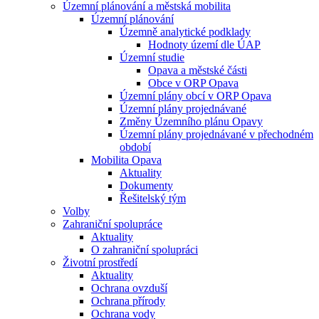
Územní plánování a městská mobilita
Územní plánování
Územně analytické podklady
Hodnoty území dle ÚAP
Územní studie
Opava a městské části
Obce v ORP Opava
Územní plány obcí v ORP Opava
Územní plány projednávané
Změny Územního plánu Opavy
Územní plány projednávané v přechodném
období
Mobilita Opava
Aktuality
Dokumenty
Řešitelský tým
Volby
Zahraniční spolupráce
Aktuality
O zahraniční spolupráci
Životní prostředí
Aktuality
Ochrana ovzduší
Ochrana přírody
Ochrana vody