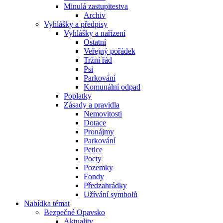
Minulá zastupitestva
Archiv
Vyhlášky a předpisy
Vyhlášky a nařízení
Ostatní
Veřejný pořádek
Tržní řád
Psi
Parkování
Komunální odpad
Poplatky
Zásady a pravidla
Nemovitosti
Dotace
Pronájmy
Parkování
Petice
Pocty
Pozemky
Fondy
Předzahrádky
Užívání symbolů
Nabídka témat
Bezpečné Opavsko
Aktuality