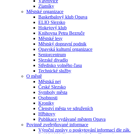
Vávrovice
Zlatníky
Městské organizace
Basketbalový klub Opava
ELIO Slezsko
Hokejový klub
Knihovna Petra Bezruče
Městské lesy
Městský dopravní podnik
Opavská kulturní organizace
Seniorcentrum
Slezské divadlo
Středisko volného času
Technické služby
O městě
Městská nej
České Slezsko
Symboly města
Osobnosti
Kroniky
Členství města ve sdruženích
Hřbitovy
Publikace vydávané městem Opava
Povinně zveřejňované informace
Výroční zprávy o poskytování informací dle zák.