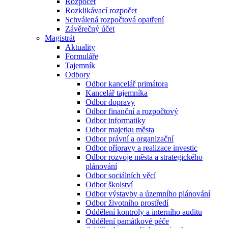
Rozpočet
Rozklikávací rozpočet
Schválená rozpočtová opatření
Závěrečný účet
Magistrát
Aktuality
Formuláře
Tajemník
Odbory
Odbor kancelář primátora
Kancelář tajemníka
Odbor dopravy
Odbor finanční a rozpočtový
Odbor informatiky
Odbor majetku města
Odbor právní a organizační
Odbor přípravy a realizace investic
Odbor rozvoje města a strategického
plánování
Odbor sociálních věcí
Odbor školství
Odbor výstavby a územního plánování
Odbor životního prostředí
Oddělení kontroly a interního auditu
Oddělení památkové péče