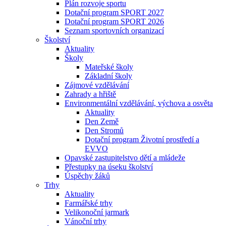
Plán rozvoje sportu
Dotační program SPORT 2027
Dotační program SPORT 2026
Seznam sportovních organizací
Školství
Aktuality
Školy
Mateřské školy
Základní školy
Zájmové vzdělávání
Zahrady a hřiště
Environmentální vzdělávání, výchova a osvěta
Aktuality
Den Země
Den Stromů
Dotační program Životní prostředí a
EVVO
Opavské zastupitelstvo dětí a mládeže
Přestupky na úseku školství
Úspěchy žáků
Trhy
Aktuality
Farmářské trhy
Velikonoční jarmark
Vánoční trhy