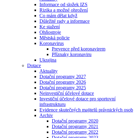
Informace od složek IZS
Rizika a možné ohrožení
Co mám dělat když
Důležité rady a informace
Ke stažení
Ohňostroje
Městská policie
Koronavirus
Prevence před koronavirem
Příznaky koronaviru
Ukrajina
Dotace
Aktuality
Dotační programy 2027
Dotační programy 2026
Dotační programy 2025
Neinvestiční účelové dotace
Investiční účelové dotace pro sportovní
infrastrukturu
Evidence skutečných majitelů právnických osob
Archiv
Dotační programy 2020
Dotační programy 2021
Dotační programy 2022
Dotační programy 2023