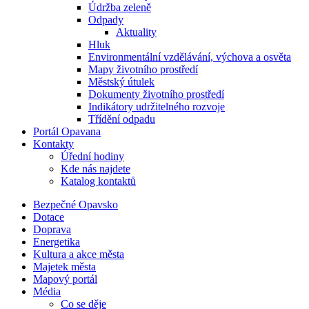
Údržba zeleně
Odpady
Aktuality
Hluk
Environmentální vzdělávání, výchova a osvěta
Mapy životního prostředí
Městský útulek
Dokumenty životního prostředí
Indikátory udržitelného rozvoje
Třídění odpadu
Portál Opavana
Kontakty
Úřední hodiny
Kde nás najdete
Katalog kontaktů
Bezpečné Opavsko
Dotace
Doprava
Energetika
Kultura a akce města
Majetek města
Mapový portál
Média
Co se děje