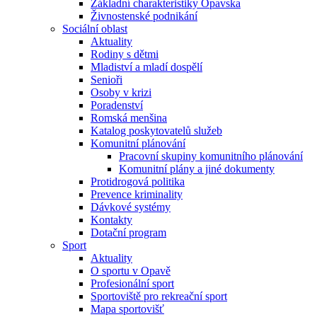
Základní charakteristiky Opavska
Živnostenské podnikání
Sociální oblast
Aktuality
Rodiny s dětmi
Mladiství a mladí dospělí
Senioři
Osoby v krizi
Poradenství
Romská menšina
Katalog poskytovatelů služeb
Komunitní plánování
Pracovní skupiny komunitního plánování
Komunitní plány a jiné dokumenty
Protidrogová politika
Prevence kriminality
Dávkové systémy
Kontakty
Dotační program
Sport
Aktuality
O sportu v Opavě
Profesionální sport
Sportoviště pro rekreační sport
Mapa sportovišť