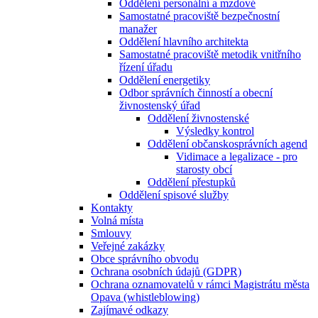
Oddělení personální a mzdové
Samostatné pracoviště bezpečnostní
manažer
Oddělení hlavního architekta
Samostatné pracoviště metodik vnitřního
řízení úřadu
Oddělení energetiky
Odbor správních činností a obecní
živnostenský úřad
Oddělení živnostenské
Výsledky kontrol
Oddělení občanskosprávních agend
Vidimace a legalizace - pro
starosty obcí
Oddělení přestupků
Oddělení spisové služby
Kontakty
Volná místa
Smlouvy
Veřejné zakázky
Obce správního obvodu
Ochrana osobních údajů (GDPR)
Ochrana oznamovatelů v rámci Magistrátu města
Opava (whistleblowing)
Zajímavé odkazy