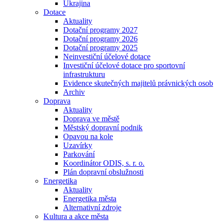
Ukrajina
Dotace
Aktuality
Dotační programy 2027
Dotační programy 2026
Dotační programy 2025
Neinvestiční účelové dotace
Investiční účelové dotace pro sportovní
infrastrukturu
Evidence skutečných majitelů právnických osob
Archiv
Doprava
Aktuality
Doprava ve městě
Městský dopravní podnik
Opavou na kole
Uzavírky
Parkování
Koordinátor ODIS, s. r. o.
Plán dopravní obslužnosti
Energetika
Aktuality
Energetika města
Alternativní zdroje
Kultura a akce města