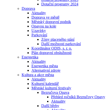
Dotační programy 2024
Doprava
Aktuality
Doprava ve městě
Městský dopravní podnik
Opavou na kole
Uzavírky
Parkování
Zóny placeného stání
Další možnosti parkování
Koordinátor ODIS, s. r. o.
Plán dopravní obslužnosti
Energetika
Aktuality
Energetika města
Alternativní zdroje
Kultura a akce města
Aktuality
Kulturní kalendář
Městské kulturní festivaly
Bezručova Opava
Přehled ročníků Bezručovy Opavy
Aktuality
Další břehy