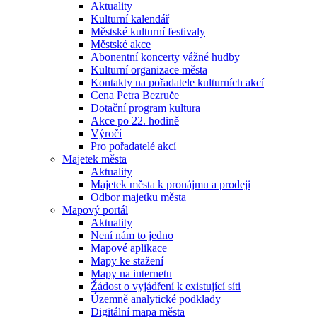
Aktuality
Kulturní kalendář
Městské kulturní festivaly
Městské akce
Abonentní koncerty vážné hudby
Kulturní organizace města
Kontakty na pořadatele kulturních akcí
Cena Petra Bezruče
Dotační program kultura
Akce po 22. hodině
Výročí
Pro pořadatelé akcí
Majetek města
Aktuality
Majetek města k pronájmu a prodeji
Odbor majetku města
Mapový portál
Aktuality
Není nám to jedno
Mapové aplikace
Mapy ke stažení
Mapy na internetu
Žádost o vyjádření k existující síti
Územně analytické podklady
Digitální mapa města