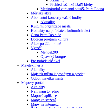
Aktuality
Přehled ročníků Další břehy
Mezinárodní varhanní soutěž Petra Ebena
Městské akce
Abonentní koncerty vážné hudby
Aktuality
Kulturní organizace města
Kontakty na pořadatele kulturních akcí
Cena Petra Bezruče
Dotační program kultura
Akce po 22. hodině
Výročí
Mendel200
Opavský kongres
Pro pořadatelé akcí
Majetek města
Aktuality
Majetek města k pronájmu a prodeji
Odbor majetku města
Mapový portál
Aktuality
Není nám to jedno
Mapové aplikace
Mapy ke stažení
Mapy na internetu