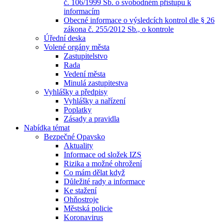
č. 106/1999 Sb. o svobodném přístupu k
informacím
Obecné informace o výsledcích kontrol dle § 26
zákona č. 255/2012 Sb., o kontrole
Úřední deska
Volené orgány města
Zastupitelstvo
Rada
Vedení města
Minulá zastupitestva
Vyhlášky a předpisy
Vyhlášky a nařízení
Poplatky
Zásady a pravidla
Nabídka témat
Bezpečné Opavsko
Aktuality
Informace od složek IZS
Rizika a možné ohrožení
Co mám dělat když
Důležité rady a informace
Ke stažení
Ohňostroje
Městská policie
Koronavirus