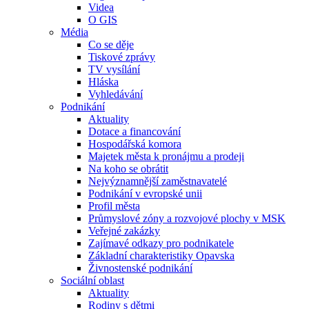
Videa
O GIS
Média
Co se děje
Tiskové zprávy
TV vysílání
Hláska
Vyhledávání
Podnikání
Aktuality
Dotace a financování
Hospodářská komora
Majetek města k pronájmu a prodeji
Na koho se obrátit
Nejvýznamnější zaměstnavatelé
Podnikání v evropské unii
Profil města
Průmyslové zóny a rozvojové plochy v MSK
Veřejné zakázky
Zajímavé odkazy pro podnikatele
Základní charakteristiky Opavska
Živnostenské podnikání
Sociální oblast
Aktuality
Rodiny s dětmi