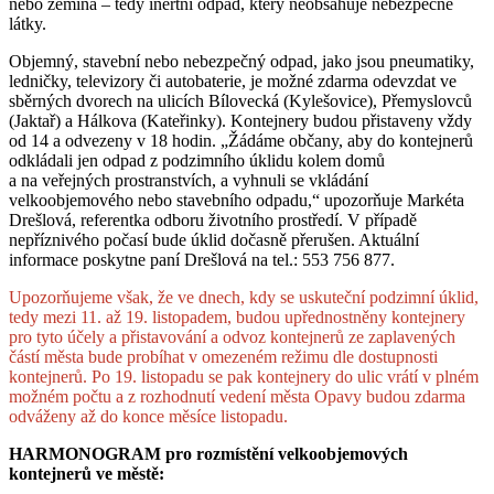
nebo zemina – tedy inertní odpad, který neobsahuje nebezpečné
látky.
Objemný, stavební nebo nebezpečný odpad, jako jsou pneumatiky,
ledničky, televizory či autobaterie, je možné zdarma odevzdat ve
sběrných dvorech na ulicích Bílovecká (Kylešovice), Přemyslovců
(Jaktař) a Hálkova (Kateřinky). Kontejnery budou přistaveny vždy
od 14 a odvezeny v 18 hodin. „Žádáme občany, aby do kontejnerů
odkládali jen odpad z podzimního úklidu kolem domů
a na veřejných prostranstvích, a vyhnuli se vkládání
velkoobjemového nebo stavebního odpadu,“ upozorňuje Markéta
Drešlová, referentka odboru životního prostředí. V případě
nepříznivého počasí bude úklid dočasně přerušen. Aktuální
informace poskytne paní Drešlová na tel.: 553 756 877.
Upozorňujeme však, že ve dnech, kdy se uskuteční podzimní úklid,
tedy mezi 11. až 19. listopadem, budou upřednostněny kontejnery
pro tyto účely a přistavování a odvoz kontejnerů ze zaplavených
částí města bude probíhat v omezeném režimu dle dostupnosti
kontejnerů. Po 19. listopadu se pak kontejnery do ulic vrátí v plném
možném počtu a z rozhodnutí vedení města Opavy budou zdarma
odváženy až do konce měsíce listopadu.
HARMONOGRAM pro rozmístění velkoobjemových
kontejnerů ve městě: