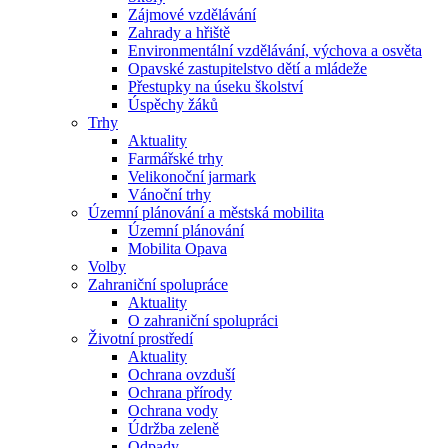
Zájmové vzdělávání
Zahrady a hřiště
Environmentální vzdělávání, výchova a osvěta
Opavské zastupitelstvo dětí a mládeže
Přestupky na úseku školství
Úspěchy žáků
Trhy
Aktuality
Farmářské trhy
Velikonoční jarmark
Vánoční trhy
Územní plánování a městská mobilita
Územní plánování
Mobilita Opava
Volby
Zahraniční spolupráce
Aktuality
O zahraniční spolupráci
Životní prostředí
Aktuality
Ochrana ovzduší
Ochrana přírody
Ochrana vody
Údržba zeleně
Odpady