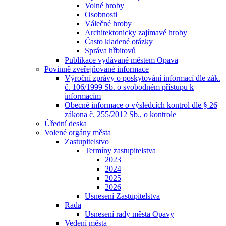
Volné hroby
Osobnosti
Válečné hroby
Architektonicky zajímavé hroby
Často kladené otázky
Správa hřbitovů
Publikace vydávané městem Opava
Povinně zveřejňované informace
Výroční zprávy o poskytování informací dle zák.
č. 106/1999 Sb. o svobodném přístupu k
informacím
Obecné informace o výsledcích kontrol dle § 26
zákona č. 255/2012 Sb., o kontrole
Úřední deska
Volené orgány města
Zastupitelstvo
Termíny zastupitelstva
2023
2024
2025
2026
Usnesení Zastupitelstva
Rada
Usnesení rady města Opavy
Vedení města