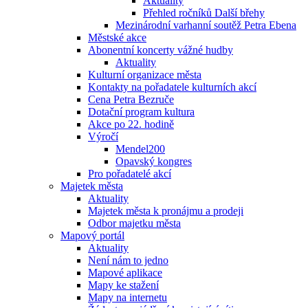
Aktuality
Přehled ročníků Další břehy
Mezinárodní varhanní soutěž Petra Ebena
Městské akce
Abonentní koncerty vážné hudby
Aktuality
Kulturní organizace města
Kontakty na pořadatele kulturních akcí
Cena Petra Bezruče
Dotační program kultura
Akce po 22. hodině
Výročí
Mendel200
Opavský kongres
Pro pořadatelé akcí
Majetek města
Aktuality
Majetek města k pronájmu a prodeji
Odbor majetku města
Mapový portál
Aktuality
Není nám to jedno
Mapové aplikace
Mapy ke stažení
Mapy na internetu