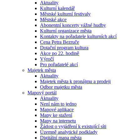
Aktuality
Kulturní kalendář
Městské kulturní festivaly
Městské akce
Abonentní koncerty vážné hudby
Kulturní organizace města
Kontakty na pořadatele kulturních akcí
Cena Petra Bezruče
Dotační program kultura
Akce po 22. hodině
Výročí
Pro pořadatelé akcí
Majetek města
Aktuality
Majetek města k pronájmu a prodeji
Odbor majetku města
Mapový portál
Aktuality
Není nám to jedno
Mapové aplikace
Mapy ke stažení
Mapy na internetu
Žádost o vyjádření k existující síti
Územně analytické podklady
Digitální mapa města