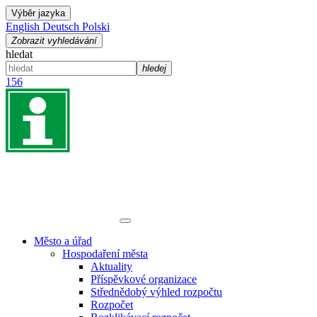
Výběr jazyka
English
Deutsch
Polski
Zobrazit vyhledávání
hledat
hledej
156
Město a úřad
Hospodaření města
Aktuality
Příspěvkové organizace
Střednědobý výhled rozpočtu
Rozpočet