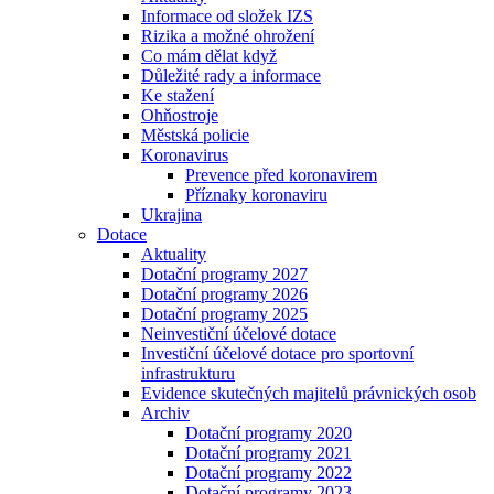
Informace od složek IZS
Rizika a možné ohrožení
Co mám dělat když
Důležité rady a informace
Ke stažení
Ohňostroje
Městská policie
Koronavirus
Prevence před koronavirem
Příznaky koronaviru
Ukrajina
Dotace
Aktuality
Dotační programy 2027
Dotační programy 2026
Dotační programy 2025
Neinvestiční účelové dotace
Investiční účelové dotace pro sportovní
infrastrukturu
Evidence skutečných majitelů právnických osob
Archiv
Dotační programy 2020
Dotační programy 2021
Dotační programy 2022
Dotační programy 2023