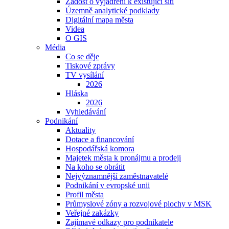
Žádost o vyjádření k existující síti
Územně analytické podklady
Digitální mapa města
Videa
O GIS
Média
Co se děje
Tiskové zprávy
TV vysílání
2026
Hláska
2026
Vyhledávání
Podnikání
Aktuality
Dotace a financování
Hospodářská komora
Majetek města k pronájmu a prodeji
Na koho se obrátit
Nejvýznamnější zaměstnavatelé
Podnikání v evropské unii
Profil města
Průmyslové zóny a rozvojové plochy v MSK
Veřejné zakázky
Zajímavé odkazy pro podnikatele