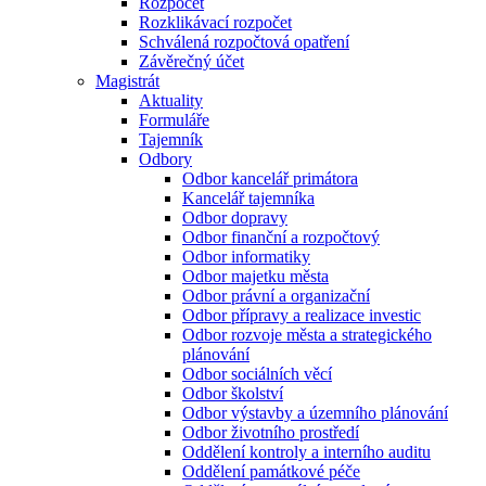
Rozpočet
Rozklikávací rozpočet
Schválená rozpočtová opatření
Závěrečný účet
Magistrát
Aktuality
Formuláře
Tajemník
Odbory
Odbor kancelář primátora
Kancelář tajemníka
Odbor dopravy
Odbor finanční a rozpočtový
Odbor informatiky
Odbor majetku města
Odbor právní a organizační
Odbor přípravy a realizace investic
Odbor rozvoje města a strategického
plánování
Odbor sociálních věcí
Odbor školství
Odbor výstavby a územního plánování
Odbor životního prostředí
Oddělení kontroly a interního auditu
Oddělení památkové péče