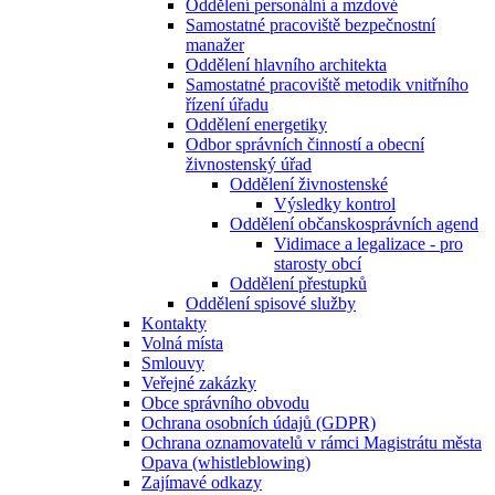
Oddělení personální a mzdové
Samostatné pracoviště bezpečnostní
manažer
Oddělení hlavního architekta
Samostatné pracoviště metodik vnitřního
řízení úřadu
Oddělení energetiky
Odbor správních činností a obecní
živnostenský úřad
Oddělení živnostenské
Výsledky kontrol
Oddělení občanskosprávních agend
Vidimace a legalizace - pro
starosty obcí
Oddělení přestupků
Oddělení spisové služby
Kontakty
Volná místa
Smlouvy
Veřejné zakázky
Obce správního obvodu
Ochrana osobních údajů (GDPR)
Ochrana oznamovatelů v rámci Magistrátu města
Opava (whistleblowing)
Zajímavé odkazy