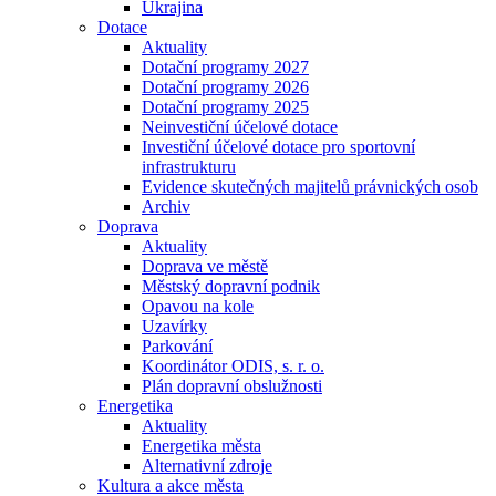
Ukrajina
Dotace
Aktuality
Dotační programy 2027
Dotační programy 2026
Dotační programy 2025
Neinvestiční účelové dotace
Investiční účelové dotace pro sportovní
infrastrukturu
Evidence skutečných majitelů právnických osob
Archiv
Doprava
Aktuality
Doprava ve městě
Městský dopravní podnik
Opavou na kole
Uzavírky
Parkování
Koordinátor ODIS, s. r. o.
Plán dopravní obslužnosti
Energetika
Aktuality
Energetika města
Alternativní zdroje
Kultura a akce města