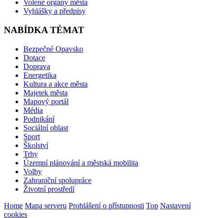
Volené orgány města
Vyhlášky a předpisy
NABÍDKA TÉMAT
Bezpečné Opavsko
Dotace
Doprava
Energetika
Kultura a akce města
Majetek města
Mapový portál
Média
Podnikání
Sociální oblast
Sport
Školství
Trhy
Územní plánování a městská mobilita
Volby
Zahraniční spolupráce
Životní prostředí
Home
Mapa serveru
Prohlášení o přístupnosti
Top
Nastavení
cookies