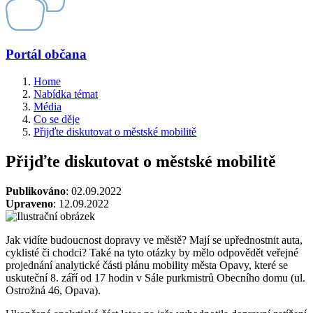
Portál občana
Home
Nabídka témat
Média
Co se děje
Přijďte diskutovat o městské mobilitě
Přijďte diskutovat o městské mobilitě
Publikováno
: 02.09.2022
Upraveno
: 12.09.2022
Jak vidíte budoucnost dopravy ve městě? Mají se upřednostnit auta,
cyklisté či chodci? Také na tyto otázky by mělo odpovědět veřejné
projednání analytické části plánu mobility města Opavy, které se
uskuteční 8. září od 17 hodin v Sále purkmistrů Obecního domu (ul.
Ostrožná 46, Opava).