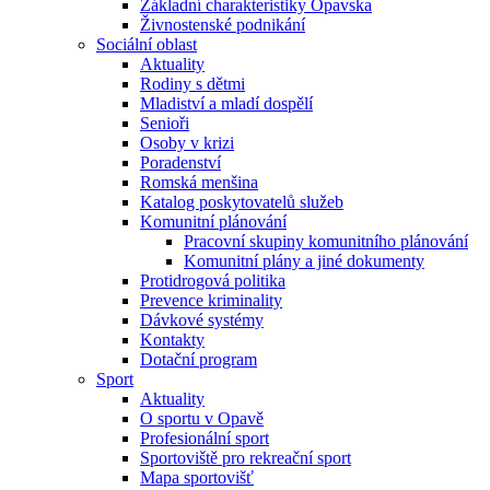
Základní charakteristiky Opavska
Živnostenské podnikání
Sociální oblast
Aktuality
Rodiny s dětmi
Mladiství a mladí dospělí
Senioři
Osoby v krizi
Poradenství
Romská menšina
Katalog poskytovatelů služeb
Komunitní plánování
Pracovní skupiny komunitního plánování
Komunitní plány a jiné dokumenty
Protidrogová politika
Prevence kriminality
Dávkové systémy
Kontakty
Dotační program
Sport
Aktuality
O sportu v Opavě
Profesionální sport
Sportoviště pro rekreační sport
Mapa sportovišť