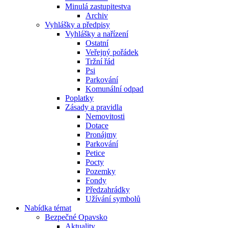
Minulá zastupitestva
Archiv
Vyhlášky a předpisy
Vyhlášky a nařízení
Ostatní
Veřejný pořádek
Tržní řád
Psi
Parkování
Komunální odpad
Poplatky
Zásady a pravidla
Nemovitosti
Dotace
Pronájmy
Parkování
Petice
Pocty
Pozemky
Fondy
Předzahrádky
Užívání symbolů
Nabídka témat
Bezpečné Opavsko
Aktuality