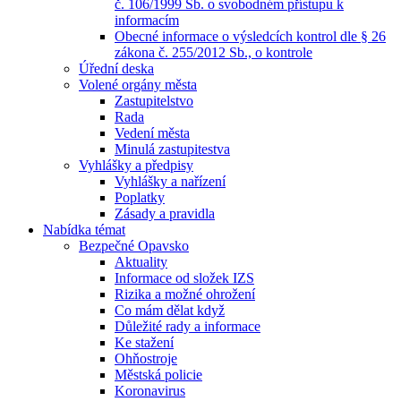
č. 106/1999 Sb. o svobodném přístupu k
informacím
Obecné informace o výsledcích kontrol dle § 26
zákona č. 255/2012 Sb., o kontrole
Úřední deska
Volené orgány města
Zastupitelstvo
Rada
Vedení města
Minulá zastupitestva
Vyhlášky a předpisy
Vyhlášky a nařízení
Poplatky
Zásady a pravidla
Nabídka témat
Bezpečné Opavsko
Aktuality
Informace od složek IZS
Rizika a možné ohrožení
Co mám dělat když
Důležité rady a informace
Ke stažení
Ohňostroje
Městská policie
Koronavirus