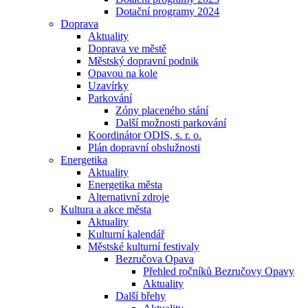
Dotační programy 2024
Doprava
Aktuality
Doprava ve městě
Městský dopravní podnik
Opavou na kole
Uzavírky
Parkování
Zóny placeného stání
Další možnosti parkování
Koordinátor ODIS, s. r. o.
Plán dopravní obslužnosti
Energetika
Aktuality
Energetika města
Alternativní zdroje
Kultura a akce města
Aktuality
Kulturní kalendář
Městské kulturní festivaly
Bezručova Opava
Přehled ročníků Bezručovy Opavy
Aktuality
Další břehy