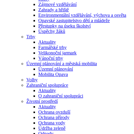
Zájmové vzdělávání
Zahrady a hřiště
Environmentální vzdělávání, výchova a osvěta
Opavské zastupitelstvo dětí a mládeže
Přestupky na úseku školství
Úspěchy žáků
Trhy
Aktuality
Farmářské trhy
Velikonoční jarmark
Vánoční trhy
Územní plánování a městská mobilita
Územní plánování
Mobilita Opava
Volby
Zahraniční spolupráce
Aktuality
O zahraniční spolupráci
Životní prostředí
Aktuality
Ochrana ovzduší
Ochrana přírody
Ochrana vody
Údržba zeleně
Odpady