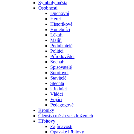
Symboly města
Osobnosti
Duchovní
Herci
Historikové
Hudebníci
Lékaři
Malíři
Podnikatelé
Politici
Přírodovědci
Sochaři
Spisovatelé
Sportovci
Stavitelé
Šlechta
Úředníci
Vládci
Vojáci
Pedagogové
Kroniky
Členství města ve sdruženích
Hřbitovy
Zajímavosti
Opavské hřbitovy