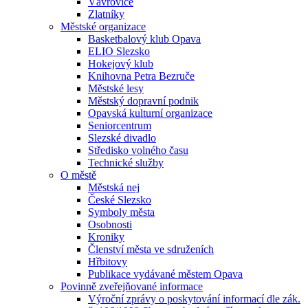
Vávrovice
Zlatníky
Městské organizace
Basketbalový klub Opava
ELIO Slezsko
Hokejový klub
Knihovna Petra Bezruče
Městské lesy
Městský dopravní podnik
Opavská kulturní organizace
Seniorcentrum
Slezské divadlo
Středisko volného času
Technické služby
O městě
Městská nej
České Slezsko
Symboly města
Osobnosti
Kroniky
Členství města ve sdruženích
Hřbitovy
Publikace vydávané městem Opava
Povinně zveřejňované informace
Výroční zprávy o poskytování informací dle zák.