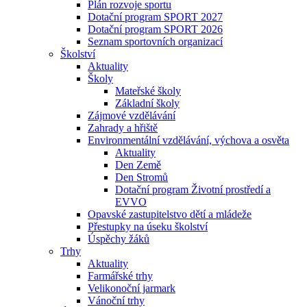
Plán rozvoje sportu
Dotační program SPORT 2027
Dotační program SPORT 2026
Seznam sportovních organizací
Školství
Aktuality
Školy
Mateřské školy
Základní školy
Zájmové vzdělávání
Zahrady a hřiště
Environmentální vzdělávání, výchova a osvěta
Aktuality
Den Země
Den Stromů
Dotační program Životní prostředí a
EVVO
Opavské zastupitelstvo dětí a mládeže
Přestupky na úseku školství
Úspěchy žáků
Trhy
Aktuality
Farmářské trhy
Velikonoční jarmark
Vánoční trhy