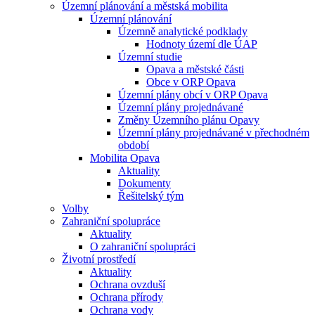
Územní plánování a městská mobilita
Územní plánování
Územně analytické podklady
Hodnoty území dle ÚAP
Územní studie
Opava a městské části
Obce v ORP Opava
Územní plány obcí v ORP Opava
Územní plány projednávané
Změny Územního plánu Opavy
Územní plány projednávané v přechodném
období
Mobilita Opava
Aktuality
Dokumenty
Řešitelský tým
Volby
Zahraniční spolupráce
Aktuality
O zahraniční spolupráci
Životní prostředí
Aktuality
Ochrana ovzduší
Ochrana přírody
Ochrana vody