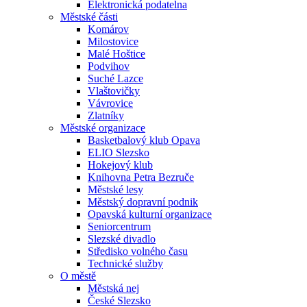
Elektronická podatelna
Městské části
Komárov
Milostovice
Malé Hoštice
Podvihov
Suché Lazce
Vlaštovičky
Vávrovice
Zlatníky
Městské organizace
Basketbalový klub Opava
ELIO Slezsko
Hokejový klub
Knihovna Petra Bezruče
Městské lesy
Městský dopravní podnik
Opavská kulturní organizace
Seniorcentrum
Slezské divadlo
Středisko volného času
Technické služby
O městě
Městská nej
České Slezsko