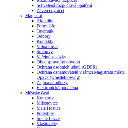
Rozklikávací rozpočet
Schválená rozpočtová opatření
Závěrečný účet
Magistrát
Aktuality
Formuláře
Tajemník
Odbory
Kontakty
Volná místa
Smlouvy
Veřejné zakázky
Obce správního obvodu
Ochrana osobních údajů (GDPR)
Ochrana oznamovatelů v rámci Magistrátu města
Opava (whistleblowing)
Zajímavé odkazy
Elektronická podatelna
Městské části
Komárov
Milostovice
Malé Hoštice
Podvihov
Suché Lazce
Vlaštovičky