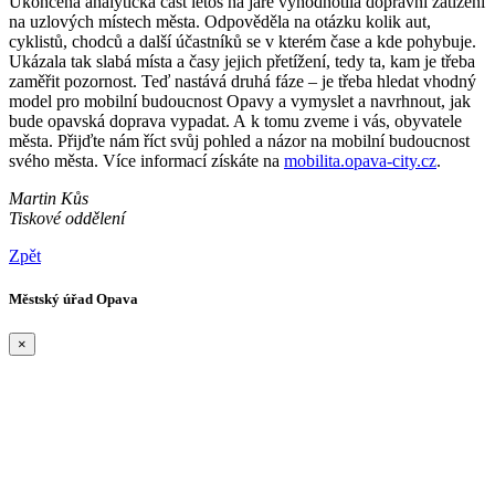
Ukončená analytická část letos na jaře vyhodnotila dopravní zatížení
na uzlových místech města. Odpověděla na otázku kolik aut,
cyklistů, chodců a další účastníků se v kterém čase a kde pohybuje.
Ukázala tak slabá místa a časy jejich přetížení, tedy ta, kam je třeba
zaměřit pozornost. Teď nastává druhá fáze – je třeba hledat vhodný
model pro mobilní budoucnost Opavy a vymyslet a navrhnout, jak
bude opavská doprava vypadat. A k tomu zveme i vás, obyvatele
města. Přijďte nám říct svůj pohled a názor na mobilní budoucnost
svého města. Více informací získáte na
mobilita.opava-city.cz
.
Martin Kůs
Tiskové oddělení
Zpět
Městský úřad Opava
×