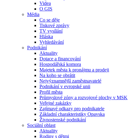
Videa
O GIS
Média
Co se děje
Tiskové zprávy
TV vysílání
Hláska
Vyhledávání
Podnikání
Aktuality
Dotace a financování
Hospodářská komora
Majetek města k pronájmu a prodeji
Na koho se obrátit
Nejvýznamnější zaměstnavatelé
Podnikání v evropské unii
Profil města
Průmyslové zóny a rozvojové plochy v MSK
Veřejné zakázky
Zajímavé odkazy pro podnikatele
Základní charakteristiky Opavska
Živnostenské podnikání
Sociální oblast
Aktuality
Rodiny s dětmi