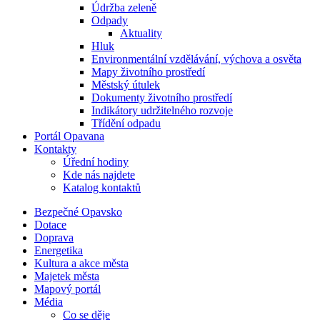
Údržba zeleně
Odpady
Aktuality
Hluk
Environmentální vzdělávání, výchova a osvěta
Mapy životního prostředí
Městský útulek
Dokumenty životního prostředí
Indikátory udržitelného rozvoje
Třídění odpadu
Portál Opavana
Kontakty
Úřední hodiny
Kde nás najdete
Katalog kontaktů
Bezpečné Opavsko
Dotace
Doprava
Energetika
Kultura a akce města
Majetek města
Mapový portál
Média
Co se děje