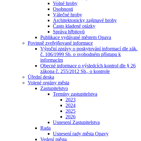
Volné hroby
Osobnosti
Válečné hroby
Architektonicky zajímavé hroby
Často kladené otázky
Správa hřbitovů
Publikace vydávané městem Opava
Povinně zveřejňované informace
Výroční zprávy o poskytování informací dle zák.
č. 106/1999 Sb. o svobodném přístupu k
informacím
Obecné informace o výsledcích kontrol dle § 26
zákona č. 255/2012 Sb., o kontrole
Úřední deska
Volené orgány města
Zastupitelstvo
Termíny zastupitelstva
2023
2024
2025
2026
Usnesení Zastupitelstva
Rada
Usnesení rady města Opavy
Vedení města