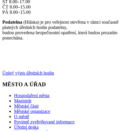
ST 8.00–17.00
ČT 8.00–15.00
PÁ 8.00–15.00
Podatelna
(Hláska) je pro veřejnost otevřena v rámci současně
platných úředních hodin podatelny,
budou provedena bezpečnostní opatření, která budou prozatím
ponechána.
Úplný výpis úředních hodin
MĚSTO A ÚŘAD
Hospodaření města
Magistrát
Městské části
Městské organizace
O městě
Povinně zveřejňované informace
Úřední deska