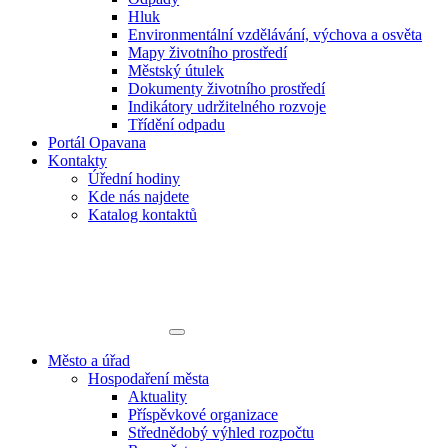
Hluk
Environmentální vzdělávání, výchova a osvěta
Mapy životního prostředí
Městský útulek
Dokumenty životního prostředí
Indikátory udržitelného rozvoje
Třídění odpadu
Portál Opavana
Kontakty
Úřední hodiny
Kde nás najdete
Katalog kontaktů
Město a úřad
Hospodaření města
Aktuality
Příspěvkové organizace
Střednědobý výhled rozpočtu