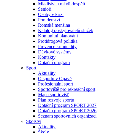
Mladiství a mladí dospělí
Senioři
Osoby v krizi
Poradenství
Romská menšina
Katalog poskytovatelů služeb
Komunitní plánování
Protidrogová politika
Prevence kriminality
Dávkové systémy
Kontakty
Dotační program
Sport
Aktuality
O sportu v Opavě
Profesionální sport
Sportoviště pro rekreační sport
Mapa sportovišť
Plán rozvoje sportu
Dotační program SPORT 2027
Dotační program SPORT 2026
Seznam sportovních organizací
Školství
Aktuality
Školy