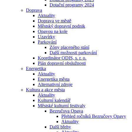
Dotační programy 2024
Doprava
Aktuality
Doprava ve městě
Městský dopravní podnik
Opavou na kole
Uzavírky
Parkování
Zóny placeného stání
Další možnosti parkování
Koordinátor ODIS, s. r. o.
Plán dopravní obslužnosti
Energetika
Aktuality
Energetika města
Alternativní zdroje
Kultura a akce města
Aktuality
Kulturní kalendář
Městské kulturní festivaly
Bezručova Opava
Přehled ročníků Bezručovy Opavy
Aktuality
Další břehy