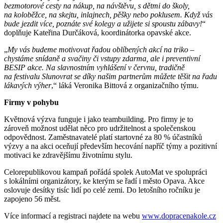
bezmotorové cesty na nákup, na návštěvu, s dětmi do školy,
na koloběžce, na skejtu, inlajnech, pěšky nebo poklusem. Když vás
bude jezdit více, poznáte své kolegy a užijete si spoustu zábavy!
“
doplňuje Kateřina Durčáková, koordinátorka opavské akce.
„
My vás budeme motivovat řadou oblíbených akcí na triko –
chystáme snídaně a svačiny či vstupy zdarma, ale i preventivní
BESIP akce. Na slavnostním vyhlášení v červnu, tradičně
na festivalu Slunovrat se díky našim partnerům můžete těšit na řadu
lákavých výher
,“ láká Veronika Bittová z organizačního týmu.
Firmy v pohybu
Květnová výzva funguje i jako teambuilding. Pro firmy je to
zároveň možnost udělat něco pro udržitelnost a společenskou
odpovědnost. Zaměstnavatelé platí startovné za 80 % účastníků
výzvy a na akci oceňují především hecování napříč týmy a pozitivní
motivaci ke zdravějšímu životnímu stylu.
Celorepublikovou kampaň pořádá spolek AutoMat ve spolupráci
s lokálními organizátory, ke kterým se řadí i město Opava. Akce
oslovuje desítky tisíc lidí po celé zemi. Do letošního ročníku je
zapojeno 56 měst.
Více informací a registraci najdete na webu
www.dopracenakole.cz