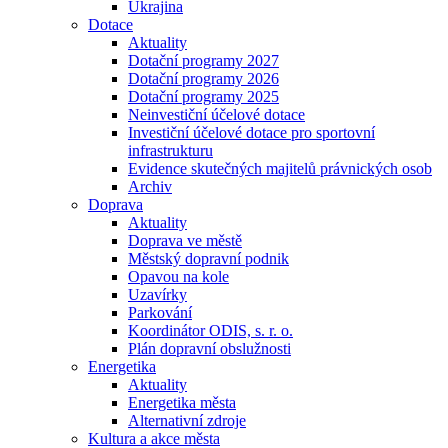
Ukrajina
Dotace
Aktuality
Dotační programy 2027
Dotační programy 2026
Dotační programy 2025
Neinvestiční účelové dotace
Investiční účelové dotace pro sportovní
infrastrukturu
Evidence skutečných majitelů právnických osob
Archiv
Doprava
Aktuality
Doprava ve městě
Městský dopravní podnik
Opavou na kole
Uzavírky
Parkování
Koordinátor ODIS, s. r. o.
Plán dopravní obslužnosti
Energetika
Aktuality
Energetika města
Alternativní zdroje
Kultura a akce města