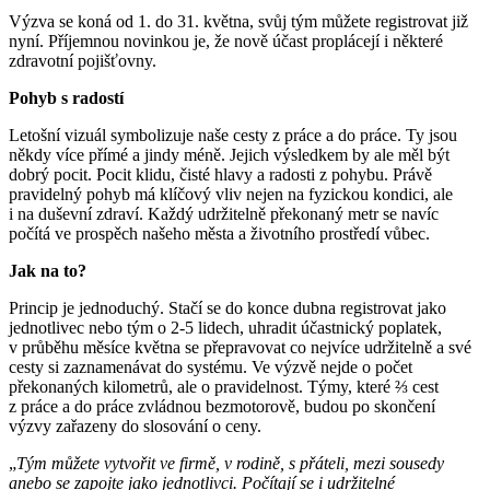
Výzva se koná od 1. do 31. května, svůj tým můžete registrovat již
nyní. Příjemnou novinkou je, že nově účast proplácejí i některé
zdravotní pojišťovny.
Pohyb s radostí
Letošní vizuál symbolizuje naše cesty z práce a do práce. Ty jsou
někdy více přímé a jindy méně. Jejich výsledkem by ale měl být
dobrý pocit. Pocit klidu, čisté hlavy a radosti z pohybu. Právě
pravidelný pohyb má klíčový vliv nejen na fyzickou kondici, ale
i na duševní zdraví. Každý udržitelně překonaný metr se navíc
počítá ve prospěch našeho města a životního prostředí vůbec.
Jak na to?
Princip je jednoduchý. Stačí se do konce dubna registrovat jako
jednotlivec nebo tým o 2-5 lidech, uhradit účastnický poplatek,
v průběhu měsíce května se přepravovat co nejvíce udržitelně a své
cesty si zaznamenávat do systému. Ve výzvě nejde o počet
překonaných kilometrů, ale o pravidelnost. Týmy, které ⅔ cest
z práce a do práce zvládnou bezmotorově, budou po skončení
výzvy zařazeny do slosování o ceny.
„
Tým můžete vytvořit ve firmě, v rodině, s přáteli, mezi sousedy
anebo se zapojte jako jednotlivci. Počítají se i udržitelné