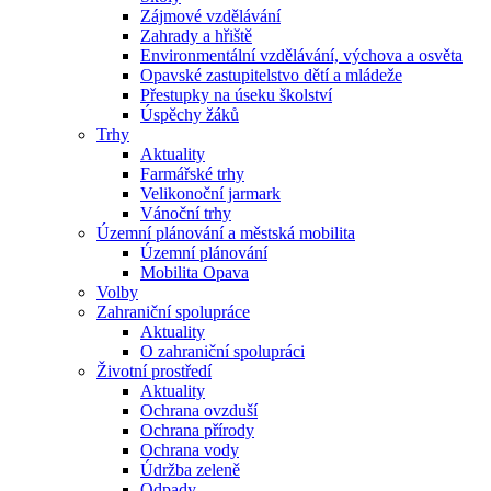
Zájmové vzdělávání
Zahrady a hřiště
Environmentální vzdělávání, výchova a osvěta
Opavské zastupitelstvo dětí a mládeže
Přestupky na úseku školství
Úspěchy žáků
Trhy
Aktuality
Farmářské trhy
Velikonoční jarmark
Vánoční trhy
Územní plánování a městská mobilita
Územní plánování
Mobilita Opava
Volby
Zahraniční spolupráce
Aktuality
O zahraniční spolupráci
Životní prostředí
Aktuality
Ochrana ovzduší
Ochrana přírody
Ochrana vody
Údržba zeleně
Odpady