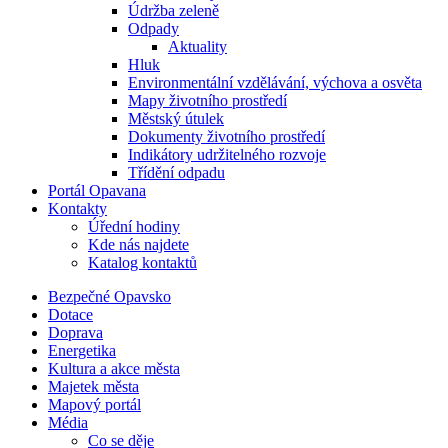
Údržba zeleně
Odpady
Aktuality
Hluk
Environmentální vzdělávání, výchova a osvěta
Mapy životního prostředí
Městský útulek
Dokumenty životního prostředí
Indikátory udržitelného rozvoje
Třídění odpadu
Portál Opavana
Kontakty
Úřední hodiny
Kde nás najdete
Katalog kontaktů
Bezpečné Opavsko
Dotace
Doprava
Energetika
Kultura a akce města
Majetek města
Mapový portál
Média
Co se děje