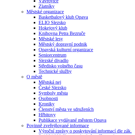
Vávrovice
Zlatníky
Městské organizace
Basketbalový klub Opava
ELIO Slezsko
Hokejový klub
Knihovna Petra Bezruče
Městské lesy
Městský dopravní podnik
Opavská kulturní organizace
Seniorcentrum
Slezské divadlo
Středisko volného času
Technické služby
O městě
Městská nej
České Slezsko
Symboly města
Osobnosti
Kroniky
Členství města ve sdruženích
Hřbitovy
Publikace vydávané městem Opava
Povinně zveřejňované informace
Výroční zprávy o poskytování informací dle zák.