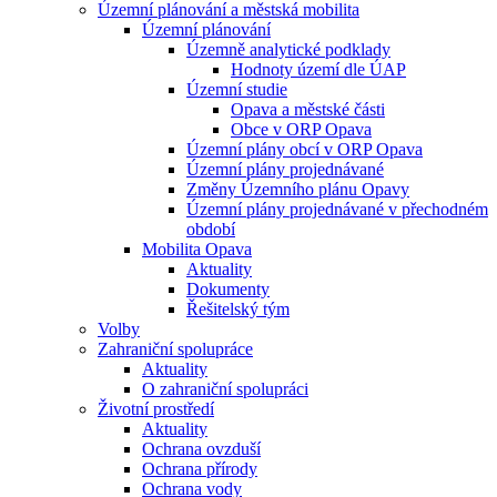
Územní plánování a městská mobilita
Územní plánování
Územně analytické podklady
Hodnoty území dle ÚAP
Územní studie
Opava a městské části
Obce v ORP Opava
Územní plány obcí v ORP Opava
Územní plány projednávané
Změny Územního plánu Opavy
Územní plány projednávané v přechodném
období
Mobilita Opava
Aktuality
Dokumenty
Řešitelský tým
Volby
Zahraniční spolupráce
Aktuality
O zahraniční spolupráci
Životní prostředí
Aktuality
Ochrana ovzduší
Ochrana přírody
Ochrana vody