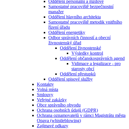
Oddělení personální a mzdové
Samostatné pracoviště bezpečnostní
manažer
Oddělení hlavního architekta
Samostatné pracoviště metodik vnitřního
řízení úřadu
Oddělení energetiky
Odbor správních činností a obecní
živnostenský úřad
Oddělení živnostenské
Výsledky kontrol
Oddělení občanskosprávních agend
Vidimace a legalizace - pro
starosty obcí
Oddělení přestupků
Oddělení spisové služby
Kontakty
Volná místa
Smlouvy
Veřejné zakázky
Obce správního obvodu
Ochrana osobních údajů (GDPR)
Ochrana oznamovatelů v rámci Magistrátu města
Opava (whistleblowing)
Zajímavé odkazy