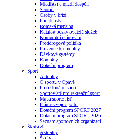
Mladiství a mladí dospělí
Senioři
Osoby v krizi
Poradenství
Romská menšina
Katalog poskytovatelů služeb
Komunitní plánování
Protidrogová politika
Prevence kriminality
Dávkové systémy
Kontakty
Dotační program
Sport
Aktuality
O sportu v Opavě
Profesionální sport
Sportoviště pro rekreační sport
Mapa sportovišť
Plán rozvoje sportu
Dotační program SPORT 2027
Dotační program SPORT 2026
Seznam sportovních organizací
Školství
Aktuality
Školy