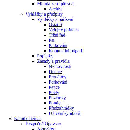
Minulá zastupitestva
Archiv
Vyhlášky a předpisy
Vyhlášky a nařízení
Ostatní
Veřejný pořádek
Tržní řád
Psi
Parkování
Komunální odpad
Poplatky
Zásady a pravidla
Nemovitosti
Dotace
Pronájmy
Parkování
Petice
Pocty
Pozemky
Fondy
Předzahrádky
Užívání symbolů
Nabídka témat
Bezpečné Opavsko
Aktuality