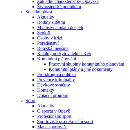
Základní charakteristiky Opavska
Živnostenské podnikání
Sociální oblast
Aktuality
Rodiny s dětmi
Mladiství a mladí dospělí
Senioři
Osoby v krizi
Poradenství
Romská menšina
Katalog poskytovatelů služeb
Komunitní plánování
Pracovní skupiny komunitního plánování
Komunitní plány a jiné dokumenty
Protidrogová politika
Prevence kriminality
Dávkové systémy
Kontakty
Dotační program
Sport
Aktuality
O sportu v Opavě
Profesionální sport
Sportoviště pro rekreační sport
Mapa sportovišť