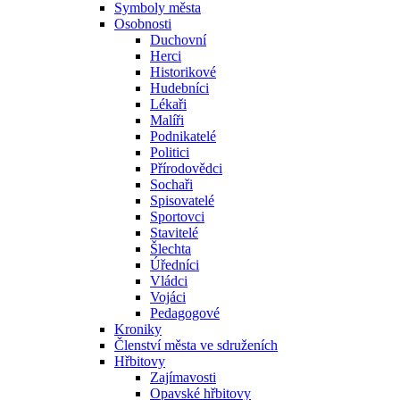
Symboly města
Osobnosti
Duchovní
Herci
Historikové
Hudebníci
Lékaři
Malíři
Podnikatelé
Politici
Přírodovědci
Sochaři
Spisovatelé
Sportovci
Stavitelé
Šlechta
Úředníci
Vládci
Vojáci
Pedagogové
Kroniky
Členství města ve sdruženích
Hřbitovy
Zajímavosti
Opavské hřbitovy