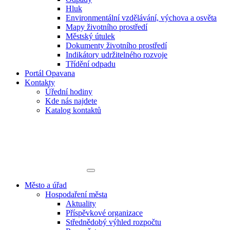
Hluk
Environmentální vzdělávání, výchova a osvěta
Mapy životního prostředí
Městský útulek
Dokumenty životního prostředí
Indikátory udržitelného rozvoje
Třídění odpadu
Portál Opavana
Kontakty
Úřední hodiny
Kde nás najdete
Katalog kontaktů
Město a úřad
Hospodaření města
Aktuality
Příspěvkové organizace
Střednědobý výhled rozpočtu