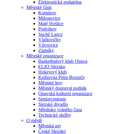
Elektronická podatelna
Městské části
Komárov
Milostovice
Malé Hoštice
Podvihov
Suché Lazce
Vlaštovičky
Vávrovice
Zlatníky
Městské organizace
Basketbalový klub Opava
ELIO Slezsko
Hokejový klub
Knihovna Petra Bezruče
Městské lesy
Městský dopravní podnik
Opavská kulturní organizace
Seniorcentrum
Slezské divadlo
Středisko volného času
Technické služby
O městě
Městská nej
České Slezsko