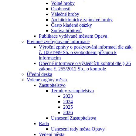
Volné hroby
Osobnosti
Válečné hroby
Architektonicky zajímavé hroby
Často kladené otázky
Správa hřbitovů
Publikace vydávané městem Opava
Povinně zveřejňované informace
Výroční zprávy o poskytování informací dle zák.
č. 106/1999 Sb. o svobodném přístupu k
informacím
Obecné informace o výsledcích kontrol dle § 26
zákona č. 255/2012 Sb., o kontrole
Úřední deska
Volené orgány města
Zastupitelstvo
Termíny zastupitelstva
2023
2024
2025
2026
Usnesení Zastupitelstva
Rada
Usnesení rady města Opavy
Vedení města