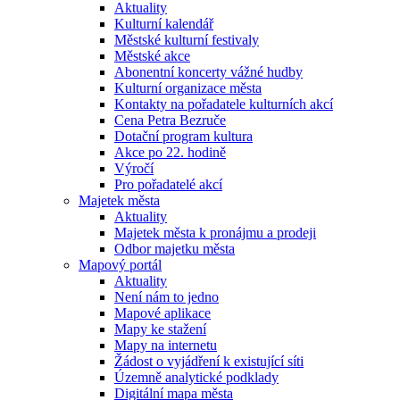
Aktuality
Kulturní kalendář
Městské kulturní festivaly
Městské akce
Abonentní koncerty vážné hudby
Kulturní organizace města
Kontakty na pořadatele kulturních akcí
Cena Petra Bezruče
Dotační program kultura
Akce po 22. hodině
Výročí
Pro pořadatelé akcí
Majetek města
Aktuality
Majetek města k pronájmu a prodeji
Odbor majetku města
Mapový portál
Aktuality
Není nám to jedno
Mapové aplikace
Mapy ke stažení
Mapy na internetu
Žádost o vyjádření k existující síti
Územně analytické podklady
Digitální mapa města