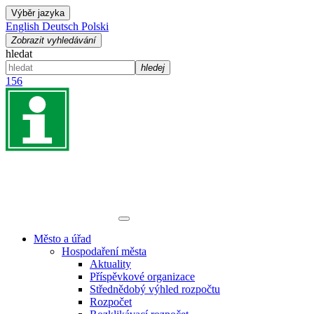
Výběr jazyka
English
Deutsch
Polski
Zobrazit vyhledávání
hledat
hledej
156
Město a úřad
Hospodaření města
Aktuality
Příspěvkové organizace
Střednědobý výhled rozpočtu
Rozpočet