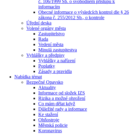
č. 106/1999 Sb. o svobodném přístupu k
informacím
Obecné informace o výsledcích kontrol dle § 26
zákona č. 255/2012 Sb., o kontrole
Úřední deska
Volené orgány města
Zastupitelstvo
Rada
Vedení města
Minulá zastupitestva
Vyhlášky a předpisy
Vyhlášky a nařízení
Poplatky
Zásady a pravidla
Nabídka témat
Bezpečné Opavsko
Aktuality
Informace od složek IZS
Rizika a možné ohrožení
Co mám dělat když
Důležité rady a informace
Ke stažení
Ohňostroje
Městská policie
Koronavirus