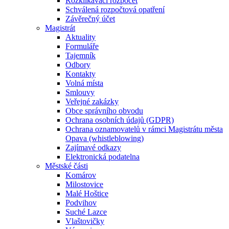
Rozklikávací rozpočet
Schválená rozpočtová opatření
Závěrečný účet
Magistrát
Aktuality
Formuláře
Tajemník
Odbory
Kontakty
Volná místa
Smlouvy
Veřejné zakázky
Obce správního obvodu
Ochrana osobních údajů (GDPR)
Ochrana oznamovatelů v rámci Magistrátu města
Opava (whistleblowing)
Zajímavé odkazy
Elektronická podatelna
Městské části
Komárov
Milostovice
Malé Hoštice
Podvihov
Suché Lazce
Vlaštovičky