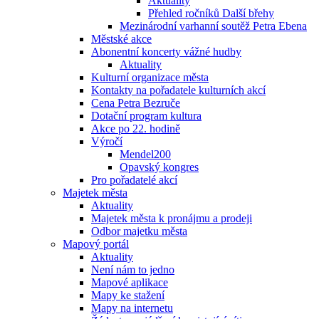
Aktuality
Přehled ročníků Další břehy
Mezinárodní varhanní soutěž Petra Ebena
Městské akce
Abonentní koncerty vážné hudby
Aktuality
Kulturní organizace města
Kontakty na pořadatele kulturních akcí
Cena Petra Bezruče
Dotační program kultura
Akce po 22. hodině
Výročí
Mendel200
Opavský kongres
Pro pořadatelé akcí
Majetek města
Aktuality
Majetek města k pronájmu a prodeji
Odbor majetku města
Mapový portál
Aktuality
Není nám to jedno
Mapové aplikace
Mapy ke stažení
Mapy na internetu