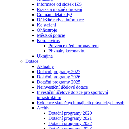
Informace od složek IZS
Rizika a možné ohrožení
Co mám dělat když
Důležité rady a informace
Ke stažení
Ohňostroje
Městská policie
Koronavirus
Prevence před koronavirem
Příznaky koronaviru
Ukrajina
Dotace
Aktuality
Dotační programy 2027
Dotační programy 2026
Dotační programy 2025
Neinvestiční účelové dotace
Investiční účelové dotace pro sportovní
infrastrukturu
Evidence skutečných majitelů právnických osob
Archiv
Dotační programy 2020
Dotační programy 2021
Dotační programy 2022
Dotační programy 2023