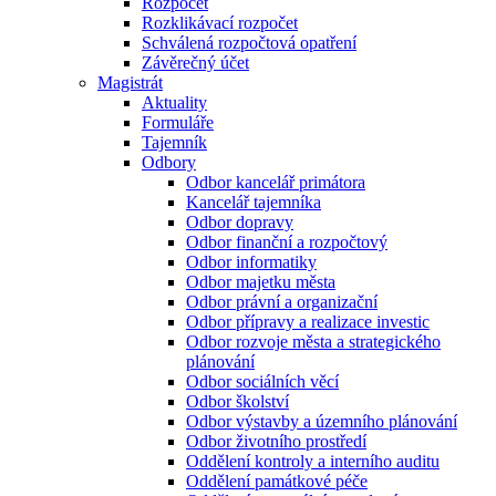
Rozpočet
Rozklikávací rozpočet
Schválená rozpočtová opatření
Závěrečný účet
Magistrát
Aktuality
Formuláře
Tajemník
Odbory
Odbor kancelář primátora
Kancelář tajemníka
Odbor dopravy
Odbor finanční a rozpočtový
Odbor informatiky
Odbor majetku města
Odbor právní a organizační
Odbor přípravy a realizace investic
Odbor rozvoje města a strategického
plánování
Odbor sociálních věcí
Odbor školství
Odbor výstavby a územního plánování
Odbor životního prostředí
Oddělení kontroly a interního auditu
Oddělení památkové péče