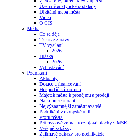
Žádost o vyjádření k existující síti
Územně analytické podklady
Digitální mapa města
Videa
O GIS
Média
Co se děje
Tiskové zprávy
TV vysílání
2026
Hláska
2026
Vyhledávání
Podnikání
Aktuality
Dotace a financování
Hospodářská komora
Majetek města k pronájmu a prodeji
Na koho se obrátit
Nejvýznamnější zaměstnavatelé
Podnikání v evropské unii
Profil města
Průmyslové zóny a rozvojové plochy v MSK
Veřejné zakázky
Zajímavé odkazy pro podnikatele