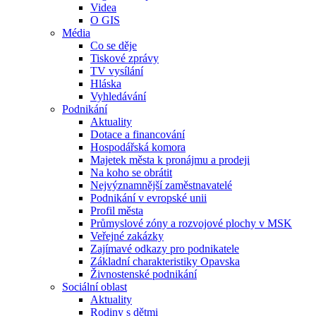
Videa
O GIS
Média
Co se děje
Tiskové zprávy
TV vysílání
Hláska
Vyhledávání
Podnikání
Aktuality
Dotace a financování
Hospodářská komora
Majetek města k pronájmu a prodeji
Na koho se obrátit
Nejvýznamnější zaměstnavatelé
Podnikání v evropské unii
Profil města
Průmyslové zóny a rozvojové plochy v MSK
Veřejné zakázky
Zajímavé odkazy pro podnikatele
Základní charakteristiky Opavska
Živnostenské podnikání
Sociální oblast
Aktuality
Rodiny s dětmi