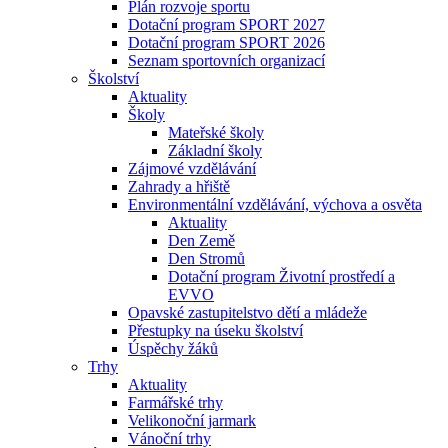
Plán rozvoje sportu
Dotační program SPORT 2027
Dotační program SPORT 2026
Seznam sportovních organizací
Školství
Aktuality
Školy
Mateřské školy
Základní školy
Zájmové vzdělávání
Zahrady a hřiště
Environmentální vzdělávání, výchova a osvěta
Aktuality
Den Země
Den Stromů
Dotační program Životní prostředí a
EVVO
Opavské zastupitelstvo dětí a mládeže
Přestupky na úseku školství
Úspěchy žáků
Trhy
Aktuality
Farmářské trhy
Velikonoční jarmark
Vánoční trhy