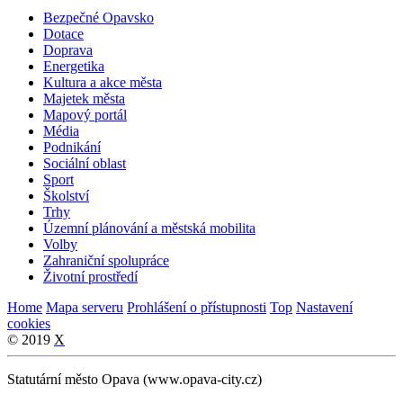
Bezpečné Opavsko
Dotace
Doprava
Energetika
Kultura a akce města
Majetek města
Mapový portál
Média
Podnikání
Sociální oblast
Sport
Školství
Trhy
Územní plánování a městská mobilita
Volby
Zahraniční spolupráce
Životní prostředí
Home
Mapa serveru
Prohlášení o přístupnosti
Top
Nastavení
cookies
© 2019
X
Statutární město Opava (www.opava-city.cz)