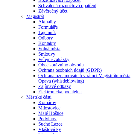
Rozklikávací rozpočet
Schválená rozpočtová opatření
Závěrečný účet
Magistrát
Aktuality
Formuláře
Tajemník
Odbory
Kontakty
Volná místa
Smlouvy
Veřejné zakázky
Obce správního obvodu
Ochrana osobních údajů (GDPR)
Ochrana oznamovatelů v rámci Magistrátu města
Opava (whistleblowing)
Zajímavé odkazy
Elektronická podatelna
Městské části
Komárov
Milostovice
Malé Hoštice
Podvihov
Suché Lazce
Vlaštovičky