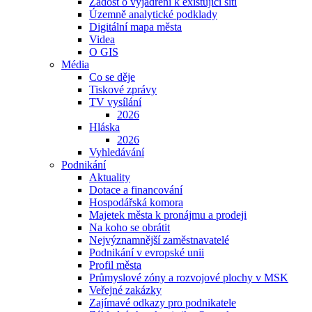
Žádost o vyjádření k existující síti
Územně analytické podklady
Digitální mapa města
Videa
O GIS
Média
Co se děje
Tiskové zprávy
TV vysílání
2026
Hláska
2026
Vyhledávání
Podnikání
Aktuality
Dotace a financování
Hospodářská komora
Majetek města k pronájmu a prodeji
Na koho se obrátit
Nejvýznamnější zaměstnavatelé
Podnikání v evropské unii
Profil města
Průmyslové zóny a rozvojové plochy v MSK
Veřejné zakázky
Zajímavé odkazy pro podnikatele