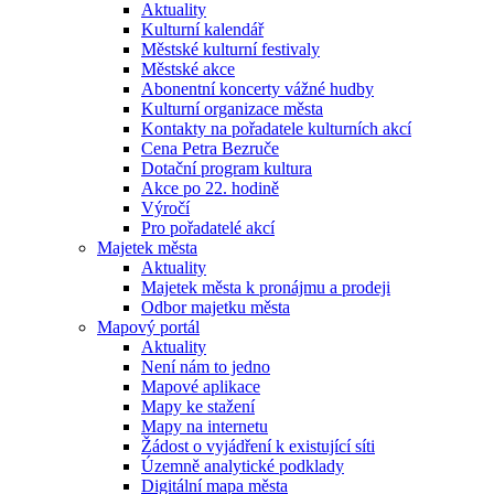
Aktuality
Kulturní kalendář
Městské kulturní festivaly
Městské akce
Abonentní koncerty vážné hudby
Kulturní organizace města
Kontakty na pořadatele kulturních akcí
Cena Petra Bezruče
Dotační program kultura
Akce po 22. hodině
Výročí
Pro pořadatelé akcí
Majetek města
Aktuality
Majetek města k pronájmu a prodeji
Odbor majetku města
Mapový portál
Aktuality
Není nám to jedno
Mapové aplikace
Mapy ke stažení
Mapy na internetu
Žádost o vyjádření k existující síti
Územně analytické podklady
Digitální mapa města