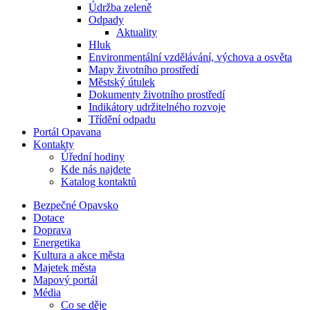
Údržba zeleně
Odpady
Aktuality
Hluk
Environmentální vzdělávání, výchova a osvěta
Mapy životního prostředí
Městský útulek
Dokumenty životního prostředí
Indikátory udržitelného rozvoje
Třídění odpadu
Portál Opavana
Kontakty
Úřední hodiny
Kde nás najdete
Katalog kontaktů
Bezpečné Opavsko
Dotace
Doprava
Energetika
Kultura a akce města
Majetek města
Mapový portál
Média
Co se děje