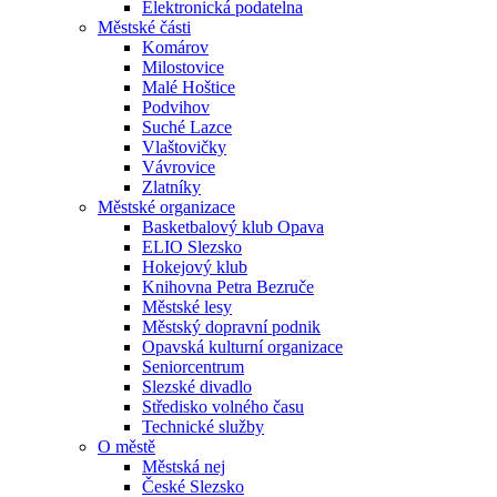
Elektronická podatelna
Městské části
Komárov
Milostovice
Malé Hoštice
Podvihov
Suché Lazce
Vlaštovičky
Vávrovice
Zlatníky
Městské organizace
Basketbalový klub Opava
ELIO Slezsko
Hokejový klub
Knihovna Petra Bezruče
Městské lesy
Městský dopravní podnik
Opavská kulturní organizace
Seniorcentrum
Slezské divadlo
Středisko volného času
Technické služby
O městě
Městská nej
České Slezsko