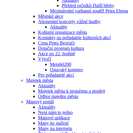
Aktuality
Přehled ročníků Další břehy
Mezinárodní varhanní soutěž Petra Ebena
Městské akce
Abonentní koncerty vážné hudby
Aktuality
Kulturní organizace města
Kontakty na pořadatele kulturních akcí
Cena Petra Bezruče
Dotační program kultura
Akce po 22. hodině
Výročí
Mendel200
Opavský kongres
Pro pořadatelé akcí
Majetek města
Aktuality
Majetek města k pronájmu a prodeji
Odbor majetku města
Mapový portál
Aktuality
Není nám to jedno
Mapové aplikace
Mapy ke stažení
Mapy na internetu