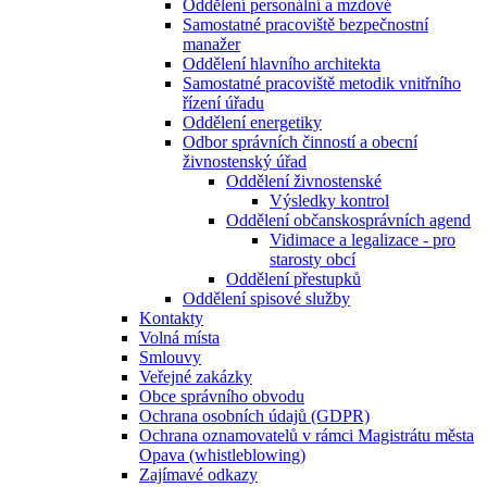
Oddělení personální a mzdové
Samostatné pracoviště bezpečnostní
manažer
Oddělení hlavního architekta
Samostatné pracoviště metodik vnitřního
řízení úřadu
Oddělení energetiky
Odbor správních činností a obecní
živnostenský úřad
Oddělení živnostenské
Výsledky kontrol
Oddělení občanskosprávních agend
Vidimace a legalizace - pro
starosty obcí
Oddělení přestupků
Oddělení spisové služby
Kontakty
Volná místa
Smlouvy
Veřejné zakázky
Obce správního obvodu
Ochrana osobních údajů (GDPR)
Ochrana oznamovatelů v rámci Magistrátu města
Opava (whistleblowing)
Zajímavé odkazy