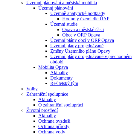
Územní plánování a městská mobilita
Územní plánování
Územně analytické podklady
Hodnoty území dle ÚAP
Územní studie
Opava a městské části
Obce v ORP Opava
Územní plány obcí v ORP Opava
Územní plány projednávané
Změny Územního plánu Opavy
Územní plány projednávané v přechodném
období
Mobilita Opava
Aktuality
Dokumenty
Řešitelský tým
Volby
Zahraniční spolupráce
Aktuality
O zahraniční spolupráci
Životní prostředí
Aktuality
Ochrana ovzduší
Ochrana přírody
Ochrana vody