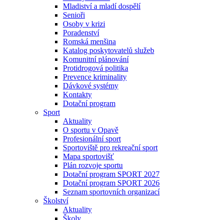
Mladiství a mladí dospělí
Senioři
Osoby v krizi
Poradenství
Romská menšina
Katalog poskytovatelů služeb
Komunitní plánování
Protidrogová politika
Prevence kriminality
Dávkové systémy
Kontakty
Dotační program
Sport
Aktuality
O sportu v Opavě
Profesionální sport
Sportoviště pro rekreační sport
Mapa sportovišť
Plán rozvoje sportu
Dotační program SPORT 2027
Dotační program SPORT 2026
Seznam sportovních organizací
Školství
Aktuality
Školy