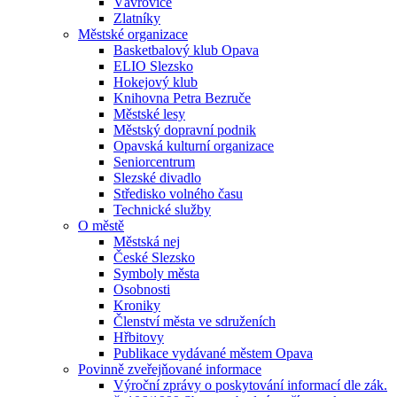
Vávrovice
Zlatníky
Městské organizace
Basketbalový klub Opava
ELIO Slezsko
Hokejový klub
Knihovna Petra Bezruče
Městské lesy
Městský dopravní podnik
Opavská kulturní organizace
Seniorcentrum
Slezské divadlo
Středisko volného času
Technické služby
O městě
Městská nej
České Slezsko
Symboly města
Osobnosti
Kroniky
Členství města ve sdruženích
Hřbitovy
Publikace vydávané městem Opava
Povinně zveřejňované informace
Výroční zprávy o poskytování informací dle zák.