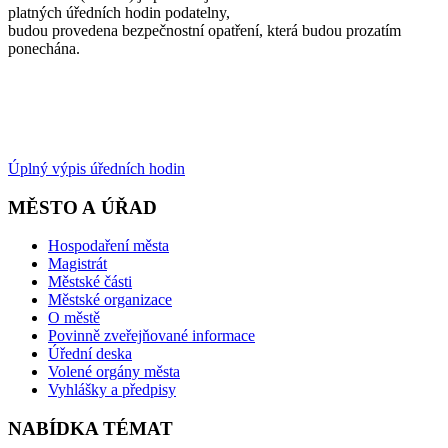
platných úředních hodin podatelny,
budou provedena bezpečnostní opatření, která budou prozatím
ponechána.
Úplný výpis úředních hodin
MĚSTO A ÚŘAD
Hospodaření města
Magistrát
Městské části
Městské organizace
O městě
Povinně zveřejňované informace
Úřední deska
Volené orgány města
Vyhlášky a předpisy
NABÍDKA TÉMAT