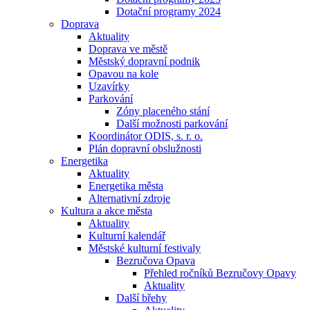
Dotační programy 2024
Doprava
Aktuality
Doprava ve městě
Městský dopravní podnik
Opavou na kole
Uzavírky
Parkování
Zóny placeného stání
Další možnosti parkování
Koordinátor ODIS, s. r. o.
Plán dopravní obslužnosti
Energetika
Aktuality
Energetika města
Alternativní zdroje
Kultura a akce města
Aktuality
Kulturní kalendář
Městské kulturní festivaly
Bezručova Opava
Přehled ročníků Bezručovy Opavy
Aktuality
Další břehy