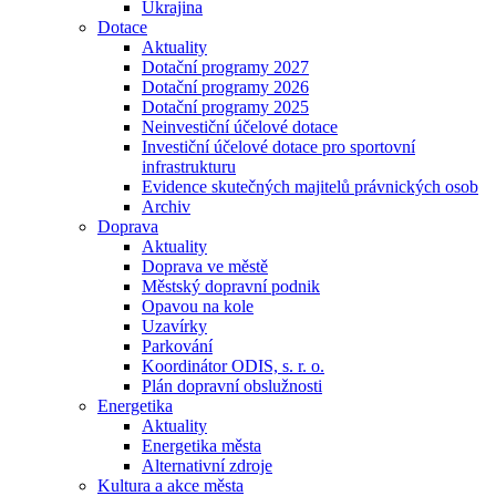
Ukrajina
Dotace
Aktuality
Dotační programy 2027
Dotační programy 2026
Dotační programy 2025
Neinvestiční účelové dotace
Investiční účelové dotace pro sportovní
infrastrukturu
Evidence skutečných majitelů právnických osob
Archiv
Doprava
Aktuality
Doprava ve městě
Městský dopravní podnik
Opavou na kole
Uzavírky
Parkování
Koordinátor ODIS, s. r. o.
Plán dopravní obslužnosti
Energetika
Aktuality
Energetika města
Alternativní zdroje
Kultura a akce města