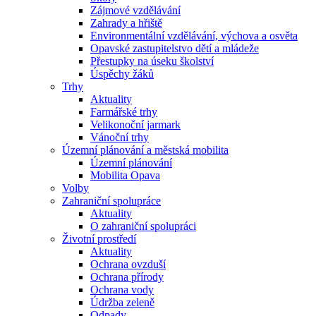
Zájmové vzdělávání
Zahrady a hřiště
Environmentální vzdělávání, výchova a osvěta
Opavské zastupitelstvo dětí a mládeže
Přestupky na úseku školství
Úspěchy žáků
Trhy
Aktuality
Farmářské trhy
Velikonoční jarmark
Vánoční trhy
Územní plánování a městská mobilita
Územní plánování
Mobilita Opava
Volby
Zahraniční spolupráce
Aktuality
O zahraniční spolupráci
Životní prostředí
Aktuality
Ochrana ovzduší
Ochrana přírody
Ochrana vody
Údržba zeleně
Odpady