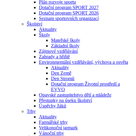
Plán rozvoje sportu
Dotační program SPORT 2027
Dotační program SPORT 2026
Seznam sportovních organizací
Školství
Aktuality
Školy
Mateřské školy
Základní školy
Zájmové vzdělávání
Zahrady a hřiště
Environmentální vzdělávání, výchova a osvěta
Aktuality
Den Země
Den Stromů
Dotační program Životní prostředí a
EVVO
Opavské zastupitelstvo dětí a mládeže
Přestupky na úseku školství
Úspěchy žáků
Trhy
Aktuality
Farmářské trhy
Velikonoční jarmark
Vánoční trhy