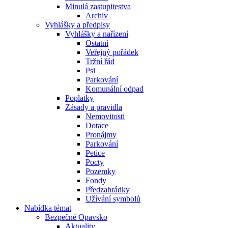
Minulá zastupitestva
Archiv
Vyhlášky a předpisy
Vyhlášky a nařízení
Ostatní
Veřejný pořádek
Tržní řád
Psi
Parkování
Komunální odpad
Poplatky
Zásady a pravidla
Nemovitosti
Dotace
Pronájmy
Parkování
Petice
Pocty
Pozemky
Fondy
Předzahrádky
Užívání symbolů
Nabídka témat
Bezpečné Opavsko
Aktuality