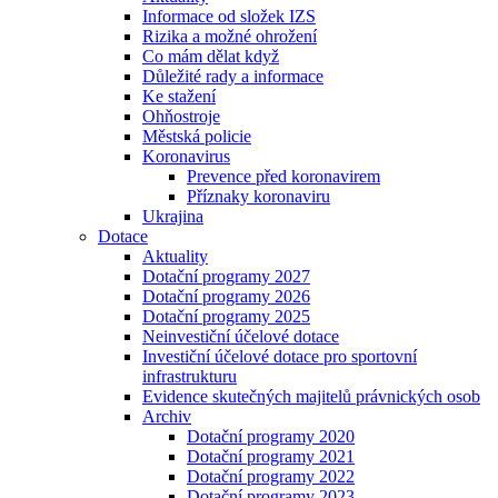
Informace od složek IZS
Rizika a možné ohrožení
Co mám dělat když
Důležité rady a informace
Ke stažení
Ohňostroje
Městská policie
Koronavirus
Prevence před koronavirem
Příznaky koronaviru
Ukrajina
Dotace
Aktuality
Dotační programy 2027
Dotační programy 2026
Dotační programy 2025
Neinvestiční účelové dotace
Investiční účelové dotace pro sportovní
infrastrukturu
Evidence skutečných majitelů právnických osob
Archiv
Dotační programy 2020
Dotační programy 2021
Dotační programy 2022
Dotační programy 2023