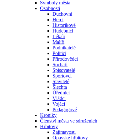
Symboly města
Osobnosti
Duchovní
Herci
Historikové
Hudebníci
Lékaři
Malíři
Podnikatelé
Politici
Přírodovědci
Sochaři
Spisovatelé
Sportovci
Stavitelé
Šlechta
Úředníci
Vládci
Vojáci
Pedagogové
Kroniky
Členství města ve sdruženích
Hřbitovy
Zajímavosti
Opavské hřbitovy