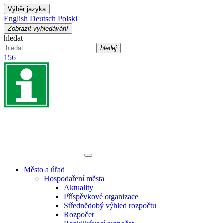
Výběr jazyka
English
Deutsch
Polski
Zobrazit vyhledávání
hledat
hledej
156
Město a úřad
Hospodaření města
Aktuality
Příspěvkové organizace
Střednědobý výhled rozpočtu
Rozpočet