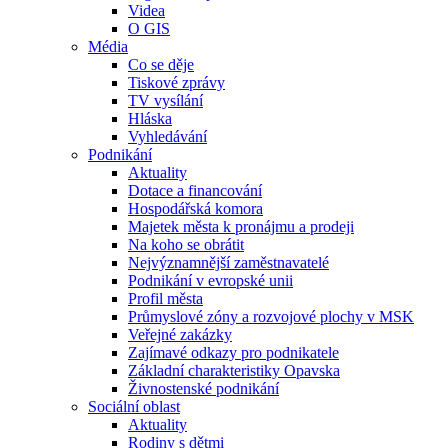
Videa
O GIS
Média
Co se děje
Tiskové zprávy
TV vysílání
Hláska
Vyhledávání
Podnikání
Aktuality
Dotace a financování
Hospodářská komora
Majetek města k pronájmu a prodeji
Na koho se obrátit
Nejvýznamnější zaměstnavatelé
Podnikání v evropské unii
Profil města
Průmyslové zóny a rozvojové plochy v MSK
Veřejné zakázky
Zajímavé odkazy pro podnikatele
Základní charakteristiky Opavska
Živnostenské podnikání
Sociální oblast
Aktuality
Rodiny s dětmi