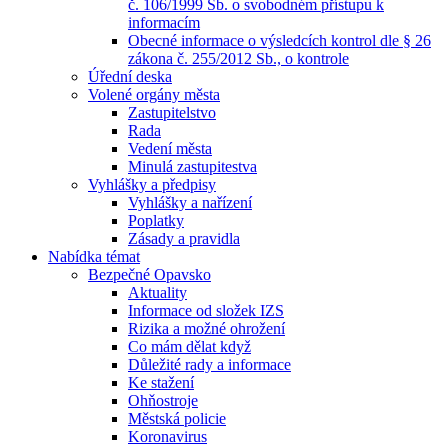
č. 106/1999 Sb. o svobodném přístupu k
informacím
Obecné informace o výsledcích kontrol dle § 26
zákona č. 255/2012 Sb., o kontrole
Úřední deska
Volené orgány města
Zastupitelstvo
Rada
Vedení města
Minulá zastupitestva
Vyhlášky a předpisy
Vyhlášky a nařízení
Poplatky
Zásady a pravidla
Nabídka témat
Bezpečné Opavsko
Aktuality
Informace od složek IZS
Rizika a možné ohrožení
Co mám dělat když
Důležité rady a informace
Ke stažení
Ohňostroje
Městská policie
Koronavirus