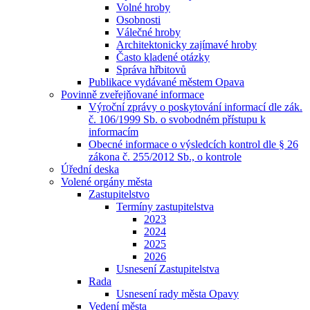
Volné hroby
Osobnosti
Válečné hroby
Architektonicky zajímavé hroby
Často kladené otázky
Správa hřbitovů
Publikace vydávané městem Opava
Povinně zveřejňované informace
Výroční zprávy o poskytování informací dle zák.
č. 106/1999 Sb. o svobodném přístupu k
informacím
Obecné informace o výsledcích kontrol dle § 26
zákona č. 255/2012 Sb., o kontrole
Úřední deska
Volené orgány města
Zastupitelstvo
Termíny zastupitelstva
2023
2024
2025
2026
Usnesení Zastupitelstva
Rada
Usnesení rady města Opavy
Vedení města