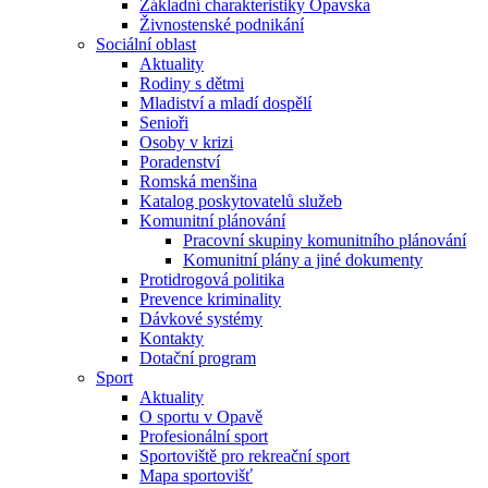
Základní charakteristiky Opavska
Živnostenské podnikání
Sociální oblast
Aktuality
Rodiny s dětmi
Mladiství a mladí dospělí
Senioři
Osoby v krizi
Poradenství
Romská menšina
Katalog poskytovatelů služeb
Komunitní plánování
Pracovní skupiny komunitního plánování
Komunitní plány a jiné dokumenty
Protidrogová politika
Prevence kriminality
Dávkové systémy
Kontakty
Dotační program
Sport
Aktuality
O sportu v Opavě
Profesionální sport
Sportoviště pro rekreační sport
Mapa sportovišť