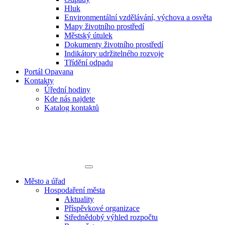
Hluk
Environmentální vzdělávání, výchova a osvěta
Mapy životního prostředí
Městský útulek
Dokumenty životního prostředí
Indikátory udržitelného rozvoje
Třídění odpadu
Portál Opavana
Kontakty
Úřední hodiny
Kde nás najdete
Katalog kontaktů
Město a úřad
Hospodaření města
Aktuality
Příspěvkové organizace
Střednědobý výhled rozpočtu