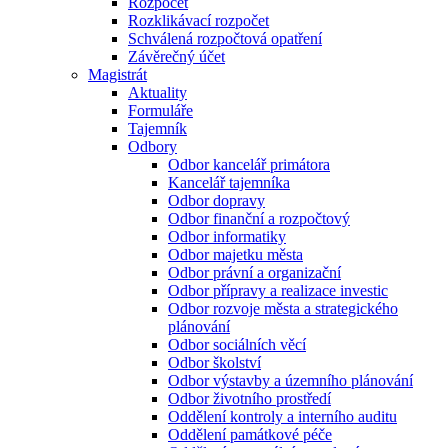
Rozpočet
Rozklikávací rozpočet
Schválená rozpočtová opatření
Závěrečný účet
Magistrát
Aktuality
Formuláře
Tajemník
Odbory
Odbor kancelář primátora
Kancelář tajemníka
Odbor dopravy
Odbor finanční a rozpočtový
Odbor informatiky
Odbor majetku města
Odbor právní a organizační
Odbor přípravy a realizace investic
Odbor rozvoje města a strategického
plánování
Odbor sociálních věcí
Odbor školství
Odbor výstavby a územního plánování
Odbor životního prostředí
Oddělení kontroly a interního auditu
Oddělení památkové péče