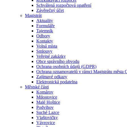
Rozklikávací rozpočet
Schválená rozpočtová opatření
Závěrečný účet
Magistrát
Aktuality
Formuláře
Tajemník
Odbory
Kontakty
Volná místa
Smlouvy
Veřejné zakázky
Obce správního obvodu
Ochrana osobních údajů (GDPR)
Ochrana oznamovatelů v rámci Magistrátu města 
Zajímavé odkazy
Elektronická podatelna
Městské části
Komárov
Milostovice
Malé Hoštice
Podvihov
Suché Lazce
Vlaštovičky
Vávrovice