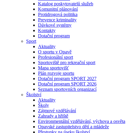
Katalog poskytovatelů služeb
Komunitní plánování
Protidrogová politika
Prevence kriminality
Dávkové systémy
Kontakty
Dotační program
Sport
Aktuality
O sportu v Opavě
Profesionální sport
Sportoviště pro rekreační sport
Mapa sportovišť
Plán rozvoje sportu
Dotační program SPORT 2027
Dotační program SPORT 2026
Seznam sportovních organizací
Školství
Aktuality
Školy
Zájmové vzdělávání
Zahrady a hřiště
Environmentální vzdělávání, výchova a osvěta
Opavské zastupitelstvo dětí a mládeže
Přestupky na úseku školství