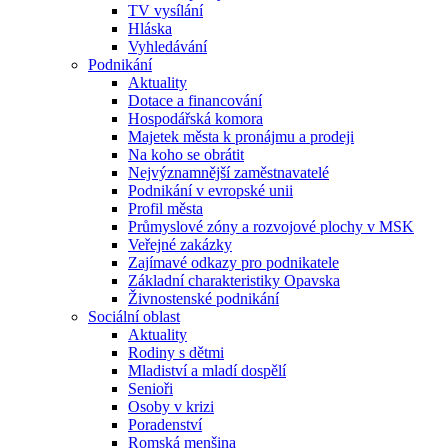
TV vysílání
Hláska
Vyhledávání
Podnikání
Aktuality
Dotace a financování
Hospodářská komora
Majetek města k pronájmu a prodeji
Na koho se obrátit
Nejvýznamnější zaměstnavatelé
Podnikání v evropské unii
Profil města
Průmyslové zóny a rozvojové plochy v MSK
Veřejné zakázky
Zajímavé odkazy pro podnikatele
Základní charakteristiky Opavska
Živnostenské podnikání
Sociální oblast
Aktuality
Rodiny s dětmi
Mladiství a mladí dospělí
Senioři
Osoby v krizi
Poradenství
Romská menšina