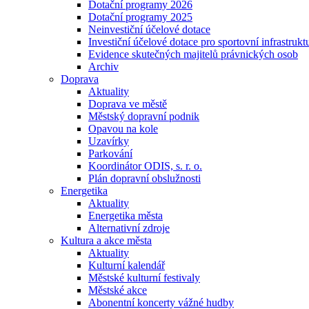
Dotační programy 2026
Dotační programy 2025
Neinvestiční účelové dotace
Investiční účelové dotace pro sportovní infrastrukt
Evidence skutečných majitelů právnických osob
Archiv
Doprava
Aktuality
Doprava ve městě
Městský dopravní podnik
Opavou na kole
Uzavírky
Parkování
Koordinátor ODIS, s. r. o.
Plán dopravní obslužnosti
Energetika
Aktuality
Energetika města
Alternativní zdroje
Kultura a akce města
Aktuality
Kulturní kalendář
Městské kulturní festivaly
Městské akce
Abonentní koncerty vážné hudby