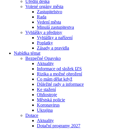
Úřední deska
Volené orgány města
Zastupitelstvo
Rada
Vedení města
Minulá zastupitestva
Vyhlášky a předpisy
Vyhlášky a nařízení
Poplatky
Zásady a pravidla
Nabídka témat
Bezpečné Opavsko
Aktuality
Informace od složek IZS
Rizika a možné ohrožení
Co mám dělat když
Důležité rady a informace
Ke stažení
Ohňostroje
Městská policie
Koronavirus
Ukrajina
Dotace
Aktuality
Dotační programy 2027