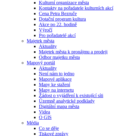
Kulturní organizace města
Kontakty na pořadatele kulturních akcí
Cena Petra Bezruče
Dotační program kultura
Akce po 22. hodině
Výročí
Pro pořadatelé akcí
Majetek města
Aktuality
Majetek města k pronájmu a prodeji
Odbor majetku města
Mapový portál
Aktuality
Není nám to jedno
Mapové aplikace
Mapy ke stažení
Mapy na internetu
Žádost o vyjádření k existující síti
Územně analytické podklady
Digitální mapa města
Videa
O GIS
Média
Co se děje
Tiskové zprávy