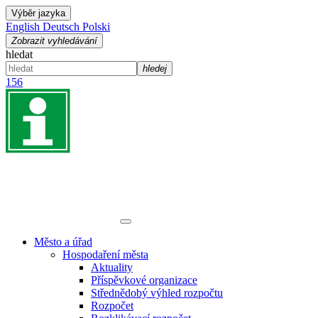
Výběr jazyka
English
Deutsch
Polski
Zobrazit vyhledávání
hledat
hledej
156
Město a úřad
Hospodaření města
Aktuality
Příspěvkové organizace
Střednědobý výhled rozpočtu
Rozpočet