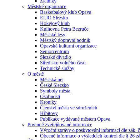
Zlatníky
Městské organizace
Basketbalový klub Opava
ELIO Slezsko
Hokejový klub
Knihovna Petra Bezruče
Městské lesy
Městský dopravní podnik
Opavská kulturní organizace
Seniorcentrum
Slezské divadlo
Středisko volného času
Technické služby
O městě
Městská nej
České Slezsko
Symboly města
Osobnosti
Kroniky
Členství města ve sdruženích
Hřbitovy
Publikace vydávané městem Opava
Povinně zveřejňované informace
Výroční zprávy o poskytování informací dle zák. 
Obecné informace o výsledcích kontrol dle § 26 zá