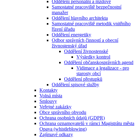
Oddělení personální a mzdové
Samostatné pracoviště bezpečnostní
manažer
Oddělení hlavního architekta
Samostatné pracoviště metodik vnitřního
řízení úřadu
Oddělení energetiky
Odbor správních činností a obecní
živnostenský úřad
Oddělení živnostenské
Výsledky kontrol
Oddělení občanskosprávních agend
Vidimace a legalizace - pro
starosty obcí
Oddělení přestupků
Oddělení spisové služby
Kontakty
Volná místa
Smlouvy
Veřejné zakázky
Obce správního obvodu
Ochrana osobních údajů (GDPR)
Ochrana oznamovatelů v rámci Magistrátu města
Opava (whistleblowing)
Zajímavé odkazy