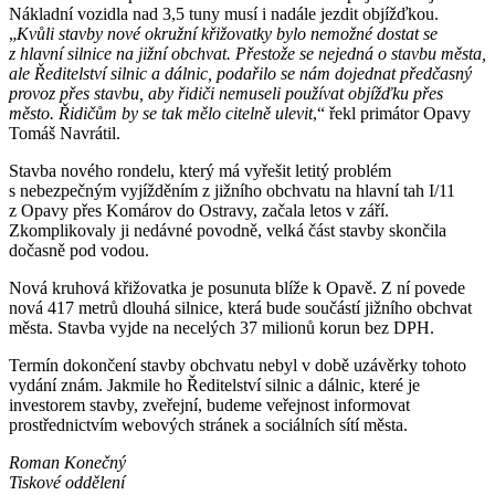
Nákladní vozidla nad 3,5 tuny musí i nadále jezdit objížďkou.
„
Kvůli stavby nové okružní křižovatky bylo nemožné dostat se
z hlavní silnice na jižní obchvat. Přestože se nejedná o stavbu města,
ale Ředitelství silnic a dálnic, podařilo se nám dojednat předčasný
provoz přes stavbu, aby řidiči nemuseli používat objížďku přes
město. Řidičům by se tak mělo citelně ulevit
,“ řekl primátor Opavy
Tomáš Navrátil.
Stavba nového rondelu, který má vyřešit letitý problém
s nebezpečným vyjížděním z jižního obchvatu na hlavní tah I/11
z Opavy přes Komárov do Ostravy, začala letos v září.
Zkomplikovaly ji nedávné povodně, velká část stavby skončila
dočasně pod vodou.
Nová kruhová křižovatka je posunuta blíže k Opavě. Z ní povede
nová 417 metrů dlouhá silnice, která bude součástí jižního obchvat
města. Stavba vyjde na necelých 37 milionů korun bez DPH.
Termín dokončení stavby obchvatu nebyl v době uzávěrky tohoto
vydání znám. Jakmile ho Ředitelství silnic a dálnic, které je
investorem stavby, zveřejní, budeme veřejnost informovat
prostřednictvím webových stránek a sociálních sítí města.
Roman Konečný
Tiskové oddělení