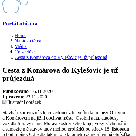
Portál občana
Home
Nabídka témat
Média
Co se děje
Cesta z Komárova do Kylešovic je už průjezdná
Cesta z Komárova do Kylešovic je už
průjezdná
Publikováno
: 16.11.2020
Upraveno
: 23.11.2020
Stavbaři zprovozní silnici vedoucí z hlavního tahu mezi Opavou
a Komárovem na jižní obchvat města. Osobní auta, autobusy,
vozidla Správy silnic Moravskoslezského kraje, vozy záchranářů
a samozřejmě stavby tudy mohou projíždět od středy 18. listopadu
5 hodin ráno. Odpadla tak mnohakilometrová nepříjemná objížďka.