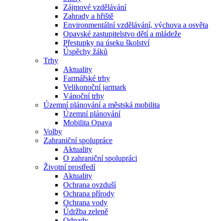
Zájmové vzdělávání
Zahrady a hřiště
Environmentální vzdělávání, výchova a osvěta
Opavské zastupitelstvo dětí a mládeže
Přestupky na úseku školství
Úspěchy žáků
Trhy
Aktuality
Farmářské trhy
Velikonoční jarmark
Vánoční trhy
Územní plánování a městská mobilita
Územní plánování
Mobilita Opava
Volby
Zahraniční spolupráce
Aktuality
O zahraniční spolupráci
Životní prostředí
Aktuality
Ochrana ovzduší
Ochrana přírody
Ochrana vody
Údržba zeleně
Odpady