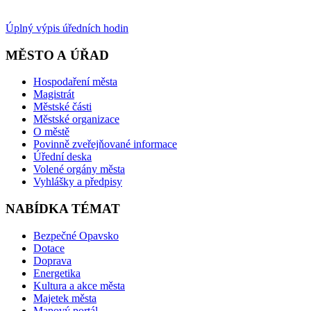
Úplný výpis úředních hodin
MĚSTO A ÚŘAD
Hospodaření města
Magistrát
Městské části
Městské organizace
O městě
Povinně zveřejňované informace
Úřední deska
Volené orgány města
Vyhlášky a předpisy
NABÍDKA TÉMAT
Bezpečné Opavsko
Dotace
Doprava
Energetika
Kultura a akce města
Majetek města
Mapový portál