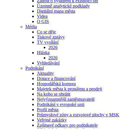
Žádost o vyjádření k existující síti
Územně analytické podklady
Digitální mapa města
Videa
O GIS
Média
Co se děje
Tiskové zprávy
TV vysílání
2026
Hláska
2026
Vyhledávání
Podnikání
Aktuality
Dotace a financování
Hospodářská komora
Majetek města k pronájmu a prodeji
Na koho se obrátit
Nejvýznamnější zaměstnavatelé
Podnikání v evropské unii
Profil města
Průmyslové zóny a rozvojové plochy v MSK
Veřejné zakázky
Zajímavé odkazy pro podnikatele