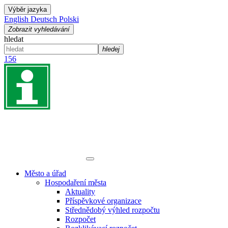
Výběr jazyka
English
Deutsch
Polski
Zobrazit vyhledávání
hledat
hledej
156
Město a úřad
Hospodaření města
Aktuality
Příspěvkové organizace
Střednědobý výhled rozpočtu
Rozpočet