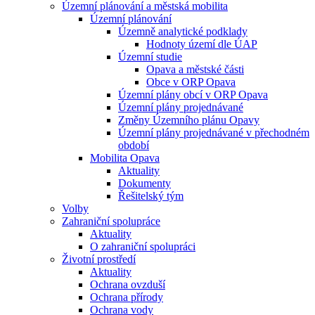
Územní plánování a městská mobilita
Územní plánování
Územně analytické podklady
Hodnoty území dle ÚAP
Územní studie
Opava a městské části
Obce v ORP Opava
Územní plány obcí v ORP Opava
Územní plány projednávané
Změny Územního plánu Opavy
Územní plány projednávané v přechodném
období
Mobilita Opava
Aktuality
Dokumenty
Řešitelský tým
Volby
Zahraniční spolupráce
Aktuality
O zahraniční spolupráci
Životní prostředí
Aktuality
Ochrana ovzduší
Ochrana přírody
Ochrana vody