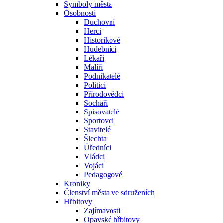
Symboly města
Osobnosti
Duchovní
Herci
Historikové
Hudebníci
Lékaři
Malíři
Podnikatelé
Politici
Přírodovědci
Sochaři
Spisovatelé
Sportovci
Stavitelé
Šlechta
Úředníci
Vládci
Vojáci
Pedagogové
Kroniky
Členství města ve sdruženích
Hřbitovy
Zajímavosti
Opavské hřbitovy