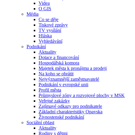
Videa
O GIS
Média
Co se děje
Tiskové zprávy
TV vysílání
Hláska
Vyhledávání
Podnikání
Aktuality
Dotace a financování
Hospodářská komora
Majetek města k pronájmu a prodeji
Na koho se obrátit
Nejvýznamnější zaměstnavatelé
Podnikání v evropské unii
Profil města
Průmyslové zóny a rozvojové plochy v MSK
Veřejné zakázky
Zajímavé odkazy pro podnikatele
Základní charakteristiky Opavska
Živnostenské podnikání
Sociální oblast
Aktuality
Rodiny s dětmi