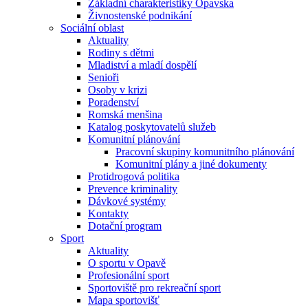
Základní charakteristiky Opavska
Živnostenské podnikání
Sociální oblast
Aktuality
Rodiny s dětmi
Mladiství a mladí dospělí
Senioři
Osoby v krizi
Poradenství
Romská menšina
Katalog poskytovatelů služeb
Komunitní plánování
Pracovní skupiny komunitního plánování
Komunitní plány a jiné dokumenty
Protidrogová politika
Prevence kriminality
Dávkové systémy
Kontakty
Dotační program
Sport
Aktuality
O sportu v Opavě
Profesionální sport
Sportoviště pro rekreační sport
Mapa sportovišť