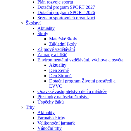
Plán rozvoje sportu
Dotační program SPORT 2027
Dotační program SPORT 2026
Seznam sportovních organizací
Školství
Aktuality
Školy
Mateřské školy
Základní školy
Zájmové vzdělávání
Zahrady a hřiště
Environmentální vzdělávání, výchova a osvěta
Aktuality
Den Země
Den Stromů
Dotační program Životní prostředí a
EVVO
Opavské zastupitelstvo dětí a mládeže
Přestupky na úseku školství
Úspěchy žáků
Trhy
Aktuality
Farmářské trhy
Velikonoční jarmark
Vánoční trhy