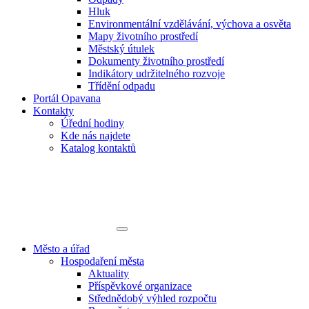
Hluk
Environmentální vzdělávání, výchova a osvěta
Mapy životního prostředí
Městský útulek
Dokumenty životního prostředí
Indikátory udržitelného rozvoje
Třídění odpadu
Portál Opavana
Kontakty
Úřední hodiny
Kde nás najdete
Katalog kontaktů
Město a úřad
Hospodaření města
Aktuality
Příspěvkové organizace
Střednědobý výhled rozpočtu