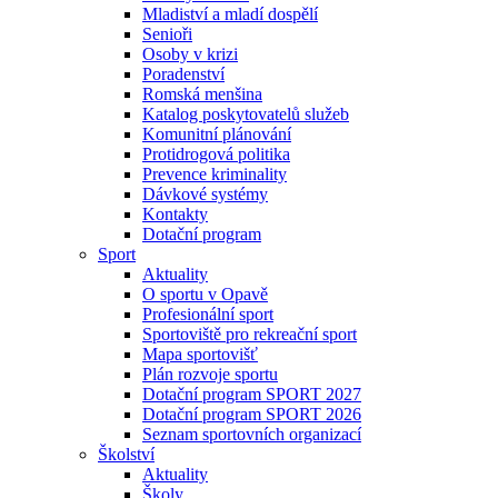
Mladiství a mladí dospělí
Senioři
Osoby v krizi
Poradenství
Romská menšina
Katalog poskytovatelů služeb
Komunitní plánování
Protidrogová politika
Prevence kriminality
Dávkové systémy
Kontakty
Dotační program
Sport
Aktuality
O sportu v Opavě
Profesionální sport
Sportoviště pro rekreační sport
Mapa sportovišť
Plán rozvoje sportu
Dotační program SPORT 2027
Dotační program SPORT 2026
Seznam sportovních organizací
Školství
Aktuality
Školy