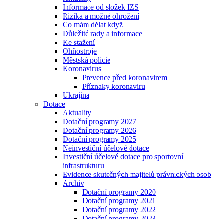
Informace od složek IZS
Rizika a možné ohrožení
Co mám dělat když
Důležité rady a informace
Ke stažení
Ohňostroje
Městská policie
Koronavirus
Prevence před koronavirem
Příznaky koronaviru
Ukrajina
Dotace
Aktuality
Dotační programy 2027
Dotační programy 2026
Dotační programy 2025
Neinvestiční účelové dotace
Investiční účelové dotace pro sportovní
infrastrukturu
Evidence skutečných majitelů právnických osob
Archiv
Dotační programy 2020
Dotační programy 2021
Dotační programy 2022
Dotační programy 2023