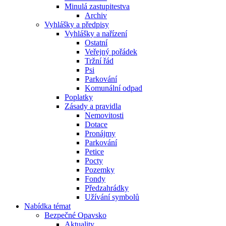
Minulá zastupitestva
Archiv
Vyhlášky a předpisy
Vyhlášky a nařízení
Ostatní
Veřejný pořádek
Tržní řád
Psi
Parkování
Komunální odpad
Poplatky
Zásady a pravidla
Nemovitosti
Dotace
Pronájmy
Parkování
Petice
Pocty
Pozemky
Fondy
Předzahrádky
Užívání symbolů
Nabídka témat
Bezpečné Opavsko
Aktuality