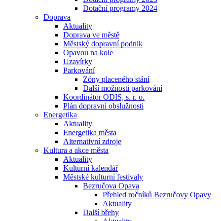
Dotační programy 2024
Doprava
Aktuality
Doprava ve městě
Městský dopravní podnik
Opavou na kole
Uzavírky
Parkování
Zóny placeného stání
Další možnosti parkování
Koordinátor ODIS, s. r. o.
Plán dopravní obslužnosti
Energetika
Aktuality
Energetika města
Alternativní zdroje
Kultura a akce města
Aktuality
Kulturní kalendář
Městské kulturní festivaly
Bezručova Opava
Přehled ročníků Bezručovy Opavy
Aktuality
Další břehy