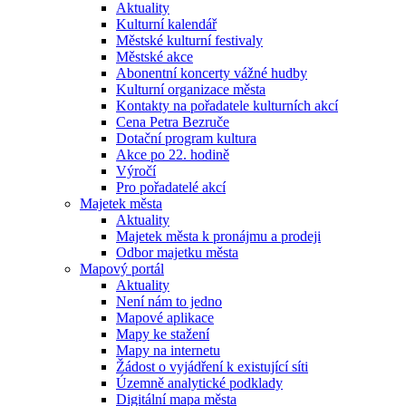
Aktuality
Kulturní kalendář
Městské kulturní festivaly
Městské akce
Abonentní koncerty vážné hudby
Kulturní organizace města
Kontakty na pořadatele kulturních akcí
Cena Petra Bezruče
Dotační program kultura
Akce po 22. hodině
Výročí
Pro pořadatelé akcí
Majetek města
Aktuality
Majetek města k pronájmu a prodeji
Odbor majetku města
Mapový portál
Aktuality
Není nám to jedno
Mapové aplikace
Mapy ke stažení
Mapy na internetu
Žádost o vyjádření k existující síti
Územně analytické podklady
Digitální mapa města