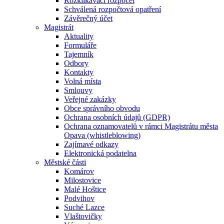
Rozklikávací rozpočet
Schválená rozpočtová opatření
Závěrečný účet
Magistrát
Aktuality
Formuláře
Tajemník
Odbory
Kontakty
Volná místa
Smlouvy
Veřejné zakázky
Obce správního obvodu
Ochrana osobních údajů (GDPR)
Ochrana oznamovatelů v rámci Magistrátu města
Opava (whistleblowing)
Zajímavé odkazy
Elektronická podatelna
Městské části
Komárov
Milostovice
Malé Hoštice
Podvihov
Suché Lazce
Vlaštovičky