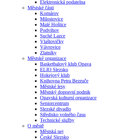
Elektronická podatelna
Městské části
Komárov
Milostovice
Malé Hoštice
Podvihov
Suché Lazce
Vlaštovičky
Vávrovice
Zlatníky
Městské organizace
Basketbalový klub Opava
ELIO Slezsko
Hokejový klub
Knihovna Petra Bezruče
Městské lesy
Městský dopravní podnik
Opavská kulturní organizace
Seniorcentrum
Slezské divadlo
Středisko volného času
Technické služby
O městě
Městská nej
České Slezsko