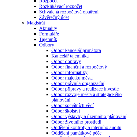
Rozpočet
Rozklikávací rozpočet
Schválená rozpočtová opatření
Závěrečný účet
Magistrát
Aktuality
Formuláře
Tajemník
Odbory
Odbor kancelář primátora
Kancelář tajemníka
Odbor dopravy
Odbor finanční a rozpočtový
Odbor informatiky
Odbor majetku města
Odbor právní a organizační
Odbor přípravy a realizace investic
Odbor rozvoje města a strategického
plánování
Odbor sociálních věcí
Odbor školství
Odbor výstavby a územního plánování
Odbor životního prostředí
Oddělení kontroly a interního auditu
Oddělení památkové péče