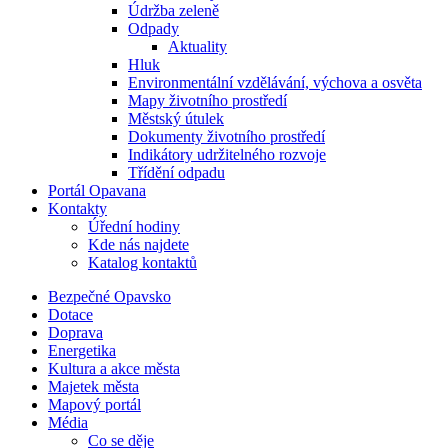
Údržba zeleně
Odpady
Aktuality
Hluk
Environmentální vzdělávání, výchova a osvěta
Mapy životního prostředí
Městský útulek
Dokumenty životního prostředí
Indikátory udržitelného rozvoje
Třídění odpadu
Portál Opavana
Kontakty
Úřední hodiny
Kde nás najdete
Katalog kontaktů
Bezpečné Opavsko
Dotace
Doprava
Energetika
Kultura a akce města
Majetek města
Mapový portál
Média
Co se děje