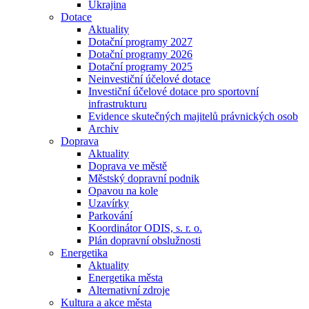
Ukrajina
Dotace
Aktuality
Dotační programy 2027
Dotační programy 2026
Dotační programy 2025
Neinvestiční účelové dotace
Investiční účelové dotace pro sportovní
infrastrukturu
Evidence skutečných majitelů právnických osob
Archiv
Doprava
Aktuality
Doprava ve městě
Městský dopravní podnik
Opavou na kole
Uzavírky
Parkování
Koordinátor ODIS, s. r. o.
Plán dopravní obslužnosti
Energetika
Aktuality
Energetika města
Alternativní zdroje
Kultura a akce města