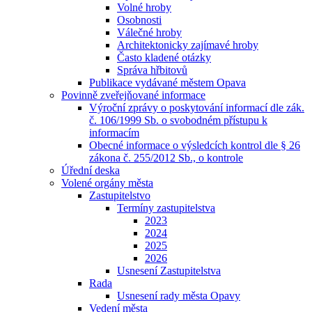
Volné hroby
Osobnosti
Válečné hroby
Architektonicky zajímavé hroby
Často kladené otázky
Správa hřbitovů
Publikace vydávané městem Opava
Povinně zveřejňované informace
Výroční zprávy o poskytování informací dle zák.
č. 106/1999 Sb. o svobodném přístupu k
informacím
Obecné informace o výsledcích kontrol dle § 26
zákona č. 255/2012 Sb., o kontrole
Úřední deska
Volené orgány města
Zastupitelstvo
Termíny zastupitelstva
2023
2024
2025
2026
Usnesení Zastupitelstva
Rada
Usnesení rady města Opavy
Vedení města