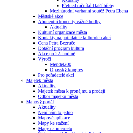
Aktuality
Přehled ročníků Další břehy
Mezinárodní varhanní soutěž Petra Ebena
Městské akce
Abonentní koncerty vážné hudby
Aktuality
Kulturní organizace města
Kontakty na pořadatele kulturních akcí
Cena Petra Bezruče
Dotační program kultura
Akce po 22. hodině
Výročí
Mendel200
Opavský kongres
Pro pořadatelé akcí
Majetek města
Aktuality
Majetek města k pronájmu a prodeji
Odbor majetku města
Mapový portál
Aktuality
Není nám to jedno
Mapové aplikace
Mapy ke stažení
Mapy na internetu