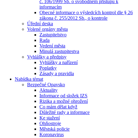
č. 106/1999 Sb. o svobodném přístupu k
informacím
Obecné informace o výsledcích kontrol dle § 26
zákona č. 255/2012 Sb., o kontrole
Úřední deska
Volené orgány města
Zastupitelstvo
Rada
Vedení města
Minulá zastupitestva
Vyhlášky a předpisy
Vyhlášky a nařízení
Poplatky
Zásady a pravidla
Nabídka témat
Bezpečné Opavsko
Aktuality
Informace od složek IZS
Rizika a možné ohrožení
Co mám dělat když
Důležité rady a informace
Ke stažení
Ohňostroje
Městská policie
Koronavirus