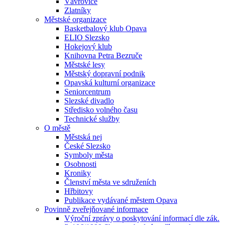
Vávrovice
Zlatníky
Městské organizace
Basketbalový klub Opava
ELIO Slezsko
Hokejový klub
Knihovna Petra Bezruče
Městské lesy
Městský dopravní podnik
Opavská kulturní organizace
Seniorcentrum
Slezské divadlo
Středisko volného času
Technické služby
O městě
Městská nej
České Slezsko
Symboly města
Osobnosti
Kroniky
Členství města ve sdruženích
Hřbitovy
Publikace vydávané městem Opava
Povinně zveřejňované informace
Výroční zprávy o poskytování informací dle zák.