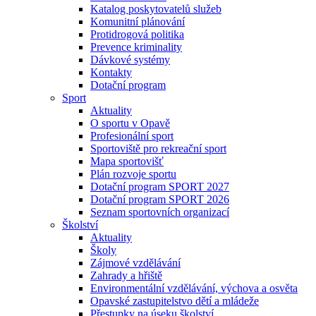
Katalog poskytovatelů služeb
Komunitní plánování
Protidrogová politika
Prevence kriminality
Dávkové systémy
Kontakty
Dotační program
Sport
Aktuality
O sportu v Opavě
Profesionální sport
Sportoviště pro rekreační sport
Mapa sportovišť
Plán rozvoje sportu
Dotační program SPORT 2027
Dotační program SPORT 2026
Seznam sportovních organizací
Školství
Aktuality
Školy
Zájmové vzdělávání
Zahrady a hřiště
Environmentální vzdělávání, výchova a osvěta
Opavské zastupitelstvo dětí a mládeže
Přestupky na úseku školství