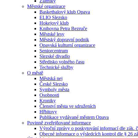
Zlatníky
Městské organizace
Basketbalový klub Opava
ELIO Slezsko
Hokejový klub
Knihovna Petra Bezruče
Městské lesy
Městský dopravní podnik
Opavská kulturní organizace
Seniorcentrum
Slezské divadlo
Středisko volného času
Technické služby
O městě
Městská nej
České Slezsko
Symboly města
Osobnosti
Kroniky
Členství města ve sdruženích
Hřbitovy
Publikace vydávané městem Opava
Povinně zveřejňované informace
Výroční zprávy o poskytování informací dle zák. 
Obecné informace o výsledcích kontrol dle § 26 zá