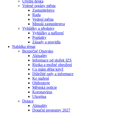
Úřední deska
Volené orgány města
Zastupitelstvo
Rada
Vedení města
Minulá zastupitestva
Vyhlášky a předpisy
Vyhlášky a nařízení
Poplatky
Zásady a pravidla
Nabídka témat
Bezpečné Opavsko
Aktuality
Informace od složek IZS
Rizika a možné ohrožení
Co mám dělat když
Důležité rady a informace
Ke stažení
Ohňostroje
Městská policie
Koronavirus
Ukrajina
Dotace
Aktuality
Dotační programy 2027