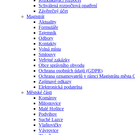
Rozklikávací rozpočet
Schválená rozpočtová opatření
Závěrečný účet
Magistrát
Aktuality
Formuláře
Tajemník
Odbory
Kontakty
Volná místa
Smlouvy
Veřejné zakázky
Obce správního obvodu
Ochrana osobních údajů (GDPR)
Ochrana oznamovatelů v rámci Magistrátu města 
Zajímavé odkazy
Elektronická podatelna
Městské části
Komárov
Milostovice
Malé Hoštice
Podvihov
Suché Lazce
Vlaštovičky
Vávrovice