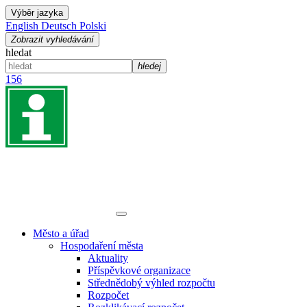
Výběr jazyka
English
Deutsch
Polski
Zobrazit vyhledávání
hledat
hledej
156
Město a úřad
Hospodaření města
Aktuality
Příspěvkové organizace
Střednědobý výhled rozpočtu
Rozpočet