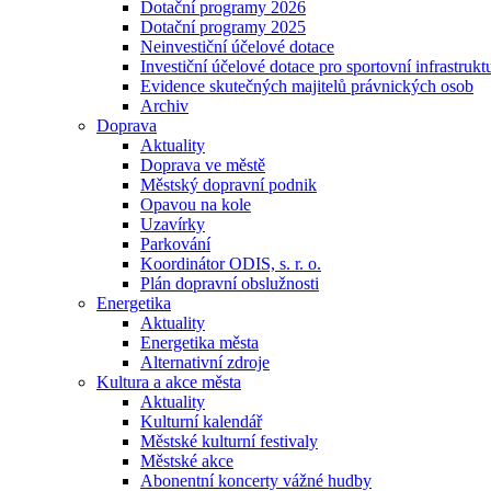
Dotační programy 2026
Dotační programy 2025
Neinvestiční účelové dotace
Investiční účelové dotace pro sportovní infrastrukt
Evidence skutečných majitelů právnických osob
Archiv
Doprava
Aktuality
Doprava ve městě
Městský dopravní podnik
Opavou na kole
Uzavírky
Parkování
Koordinátor ODIS, s. r. o.
Plán dopravní obslužnosti
Energetika
Aktuality
Energetika města
Alternativní zdroje
Kultura a akce města
Aktuality
Kulturní kalendář
Městské kulturní festivaly
Městské akce
Abonentní koncerty vážné hudby