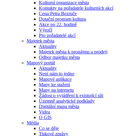
Kulturní organizace města
Kontakty na pořadatele kulturních akcí
Cena Petra Bezruče
Dotační program kultura
Akce po 22. hodině
Výročí
Pro pořadatelé akcí
Majetek města
Aktuality
Majetek města k pronájmu a prodeji
Odbor majetku města
Mapový portál
Aktuality
Není nám to jedno
Mapové aplikace
Mapy ke stažení
Mapy na internetu
Žádost o vyjádření k existující síti
Územně analytické podklady
Digitální mapa města
Videa
O GIS
Média
Co se děje
Tiskové zprávy