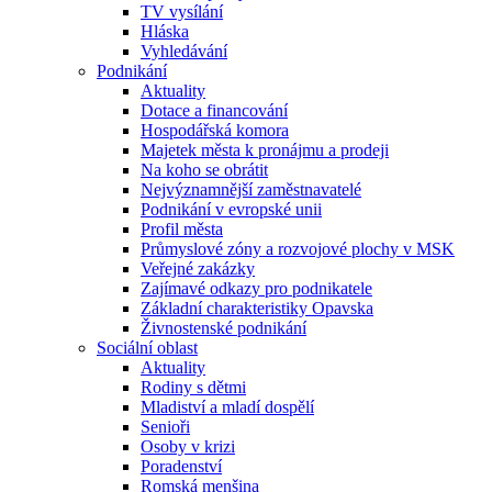
TV vysílání
Hláska
Vyhledávání
Podnikání
Aktuality
Dotace a financování
Hospodářská komora
Majetek města k pronájmu a prodeji
Na koho se obrátit
Nejvýznamnější zaměstnavatelé
Podnikání v evropské unii
Profil města
Průmyslové zóny a rozvojové plochy v MSK
Veřejné zakázky
Zajímavé odkazy pro podnikatele
Základní charakteristiky Opavska
Živnostenské podnikání
Sociální oblast
Aktuality
Rodiny s dětmi
Mladiství a mladí dospělí
Senioři
Osoby v krizi
Poradenství
Romská menšina