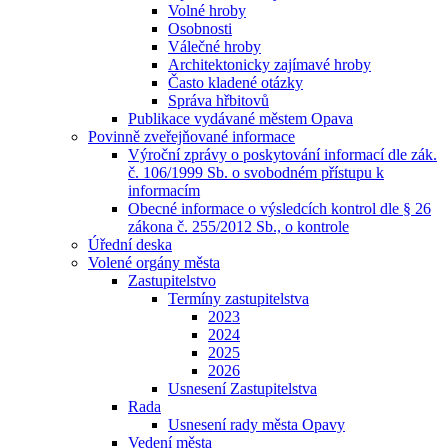
Volné hroby
Osobnosti
Válečné hroby
Architektonicky zajímavé hroby
Často kladené otázky
Správa hřbitovů
Publikace vydávané městem Opava
Povinně zveřejňované informace
Výroční zprávy o poskytování informací dle zák.
č. 106/1999 Sb. o svobodném přístupu k
informacím
Obecné informace o výsledcích kontrol dle § 26
zákona č. 255/2012 Sb., o kontrole
Úřední deska
Volené orgány města
Zastupitelstvo
Termíny zastupitelstva
2023
2024
2025
2026
Usnesení Zastupitelstva
Rada
Usnesení rady města Opavy
Vedení města