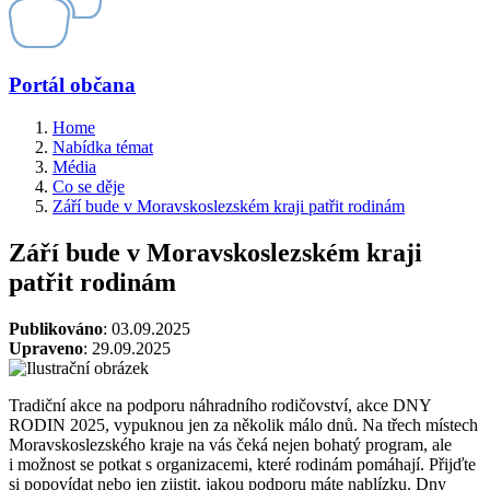
Portál občana
Home
Nabídka témat
Média
Co se děje
Září bude v Moravskoslezském kraji patřit rodinám
Září bude v Moravskoslezském kraji
patřit rodinám
Publikováno
: 03.09.2025
Upraveno
: 29.09.2025
Tradiční akce na podporu náhradního rodičovství, akce DNY
RODIN 2025, vypuknou jen za několik málo dnů. Na třech místech
Moravskoslezského kraje na vás čeká nejen bohatý program, ale
i možnost se potkat s organizacemi, které rodinám pomáhají. Přijďte
si popovídat nebo jen zjistit, jakou podporu máte nablízku. Dny