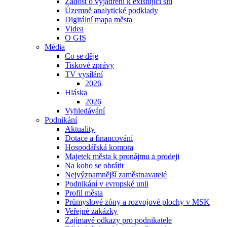
Žádost o vyjádření k existující síti
Územně analytické podklady
Digitální mapa města
Videa
O GIS
Média
Co se děje
Tiskové zprávy
TV vysílání
2026
Hláska
2026
Vyhledávání
Podnikání
Aktuality
Dotace a financování
Hospodářská komora
Majetek města k pronájmu a prodeji
Na koho se obrátit
Nejvýznamnější zaměstnavatelé
Podnikání v evropské unii
Profil města
Průmyslové zóny a rozvojové plochy v MSK
Veřejné zakázky
Zajímavé odkazy pro podnikatele