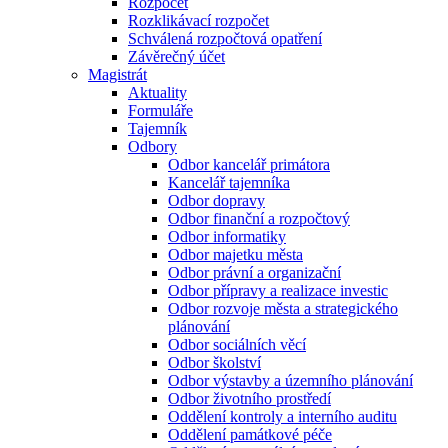
Rozpočet
Rozklikávací rozpočet
Schválená rozpočtová opatření
Závěrečný účet
Magistrát
Aktuality
Formuláře
Tajemník
Odbory
Odbor kancelář primátora
Kancelář tajemníka
Odbor dopravy
Odbor finanční a rozpočtový
Odbor informatiky
Odbor majetku města
Odbor právní a organizační
Odbor přípravy a realizace investic
Odbor rozvoje města a strategického
plánování
Odbor sociálních věcí
Odbor školství
Odbor výstavby a územního plánování
Odbor životního prostředí
Oddělení kontroly a interního auditu
Oddělení památkové péče