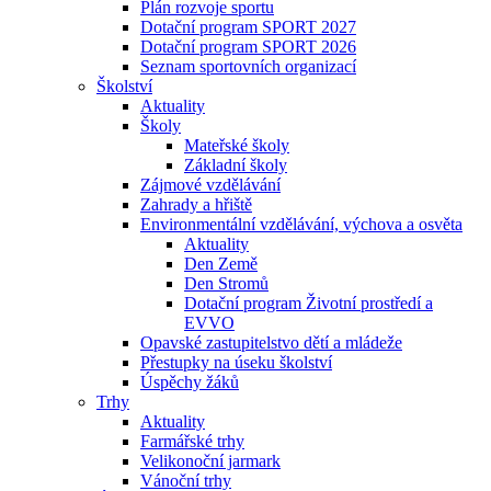
Plán rozvoje sportu
Dotační program SPORT 2027
Dotační program SPORT 2026
Seznam sportovních organizací
Školství
Aktuality
Školy
Mateřské školy
Základní školy
Zájmové vzdělávání
Zahrady a hřiště
Environmentální vzdělávání, výchova a osvěta
Aktuality
Den Země
Den Stromů
Dotační program Životní prostředí a
EVVO
Opavské zastupitelstvo dětí a mládeže
Přestupky na úseku školství
Úspěchy žáků
Trhy
Aktuality
Farmářské trhy
Velikonoční jarmark
Vánoční trhy