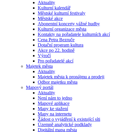
Aktuality
Kulturní kalendář
Městské kulturní festivaly
Městské akce
Abonentní koncerty vážné hudby
Kulturní organizace města
Kontakty na pořadatele kulturních akcí
Cena Petra Bezruče
Dotační program kultura
Akce po 22. hodině
Výročí
Pro pořadatelé akcí
Majetek města
Aktuality
Majetek města k pronájmu a prodeji
Odbor majetku města
Mapový portál
Aktuality
Není nám to jedno
Mapové aplikace
Mapy ke stažení
Mapy na internetu
Žádost o vyjádření k existující síti
Územně analytické podklady
Digitální mapa města