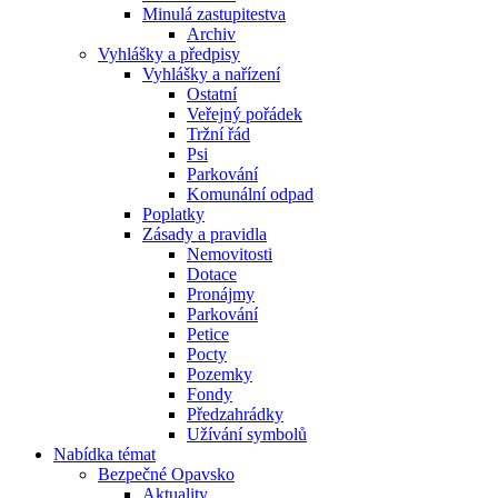
Minulá zastupitestva
Archiv
Vyhlášky a předpisy
Vyhlášky a nařízení
Ostatní
Veřejný pořádek
Tržní řád
Psi
Parkování
Komunální odpad
Poplatky
Zásady a pravidla
Nemovitosti
Dotace
Pronájmy
Parkování
Petice
Pocty
Pozemky
Fondy
Předzahrádky
Užívání symbolů
Nabídka témat
Bezpečné Opavsko
Aktuality