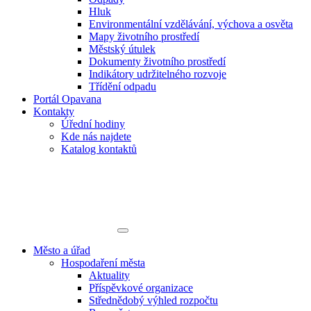
Hluk
Environmentální vzdělávání, výchova a osvěta
Mapy životního prostředí
Městský útulek
Dokumenty životního prostředí
Indikátory udržitelného rozvoje
Třídění odpadu
Portál Opavana
Kontakty
Úřední hodiny
Kde nás najdete
Katalog kontaktů
Město a úřad
Hospodaření města
Aktuality
Příspěvkové organizace
Střednědobý výhled rozpočtu