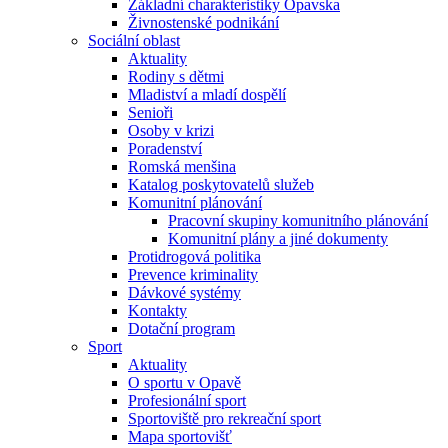
Základní charakteristiky Opavska
Živnostenské podnikání
Sociální oblast
Aktuality
Rodiny s dětmi
Mladiství a mladí dospělí
Senioři
Osoby v krizi
Poradenství
Romská menšina
Katalog poskytovatelů služeb
Komunitní plánování
Pracovní skupiny komunitního plánování
Komunitní plány a jiné dokumenty
Protidrogová politika
Prevence kriminality
Dávkové systémy
Kontakty
Dotační program
Sport
Aktuality
O sportu v Opavě
Profesionální sport
Sportoviště pro rekreační sport
Mapa sportovišť