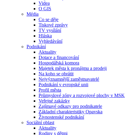
Videa
O GIS
Média
Co se děje
Tiskové zprávy
TV vysílání
Hláska
Vyhledávání
Podnikání
Aktuality
Dotace a financování
Hospodářská komora
Majetek města k pronájmu a prodeji
Na koho se obrátit
Nejvýznamnější zaměstnavatelé
Podnikání v evropské unii
Profil města
Průmyslové zóny a rozvojové plochy v MSK
Veřejné zakázky
Zajímavé odkazy pro podnikatele
Základní charakteristiky Opavska
Živnostenské podnikání
Sociální oblast
Aktuality
Rodiny s dětmi