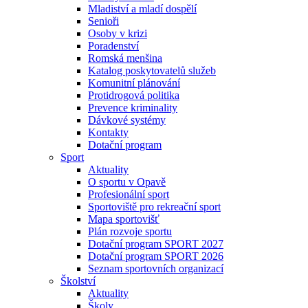
Mladiství a mladí dospělí
Senioři
Osoby v krizi
Poradenství
Romská menšina
Katalog poskytovatelů služeb
Komunitní plánování
Protidrogová politika
Prevence kriminality
Dávkové systémy
Kontakty
Dotační program
Sport
Aktuality
O sportu v Opavě
Profesionální sport
Sportoviště pro rekreační sport
Mapa sportovišť
Plán rozvoje sportu
Dotační program SPORT 2027
Dotační program SPORT 2026
Seznam sportovních organizací
Školství
Aktuality
Školy