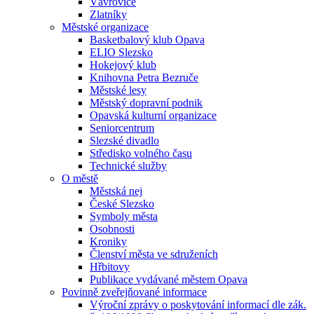
Vávrovice
Zlatníky
Městské organizace
Basketbalový klub Opava
ELIO Slezsko
Hokejový klub
Knihovna Petra Bezruče
Městské lesy
Městský dopravní podnik
Opavská kulturní organizace
Seniorcentrum
Slezské divadlo
Středisko volného času
Technické služby
O městě
Městská nej
České Slezsko
Symboly města
Osobnosti
Kroniky
Členství města ve sdruženích
Hřbitovy
Publikace vydávané městem Opava
Povinně zveřejňované informace
Výroční zprávy o poskytování informací dle zák.