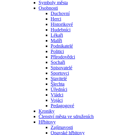
Symboly města
Osobnosti
Duchovní
Herci
Historikové
Hudebníci
Lékaři
Malíři
Podnikatelé
Politici
Přírodovědci
Sochaři
Spisovatelé
Sportovci
Stavitelé
Šlechta
Úředníci
Vládci
Vojáci
Pedagogové
Kroniky
Členství města ve sdruženích
Hřbitovy
Zajímavosti
Opavské hřbitovy