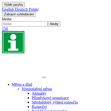
Výběr jazyka
English
Deutsch
Polski
Zobrazit vyhledávání
hledat
hledej
156
Město a úřad
Hospodaření města
Aktuality
Příspěvkové organizace
Střednědobý výhled rozpočtu
Rozpočet