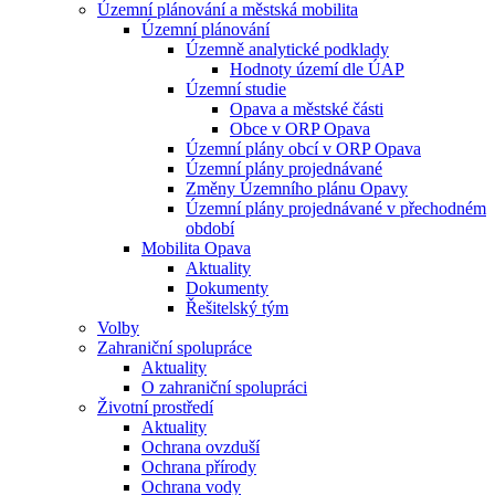
Územní plánování a městská mobilita
Územní plánování
Územně analytické podklady
Hodnoty území dle ÚAP
Územní studie
Opava a městské části
Obce v ORP Opava
Územní plány obcí v ORP Opava
Územní plány projednávané
Změny Územního plánu Opavy
Územní plány projednávané v přechodném
období
Mobilita Opava
Aktuality
Dokumenty
Řešitelský tým
Volby
Zahraniční spolupráce
Aktuality
O zahraniční spolupráci
Životní prostředí
Aktuality
Ochrana ovzduší
Ochrana přírody
Ochrana vody