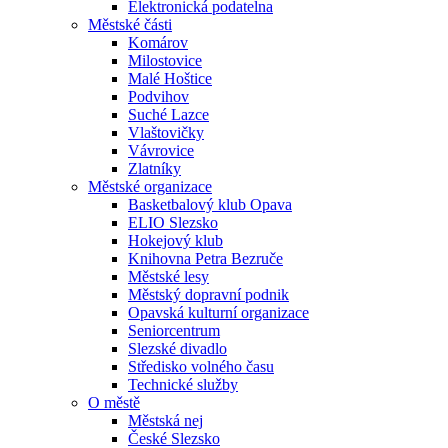
Elektronická podatelna
Městské části
Komárov
Milostovice
Malé Hoštice
Podvihov
Suché Lazce
Vlaštovičky
Vávrovice
Zlatníky
Městské organizace
Basketbalový klub Opava
ELIO Slezsko
Hokejový klub
Knihovna Petra Bezruče
Městské lesy
Městský dopravní podnik
Opavská kulturní organizace
Seniorcentrum
Slezské divadlo
Středisko volného času
Technické služby
O městě
Městská nej
České Slezsko