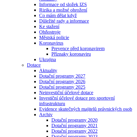
Informace od složek IZS
Rizika a možné ohrožení
Co mám dělat když
Důležité rady a informace
Ke stažení
Ohňostroje
Městská policie
Koronavirus
Prevence před koronavirem
Příznaky koronaviru
Ukrajina
Dotace
Aktuality
Dotační programy 2027
Dotační programy 2026
Dotační programy 2025
Neinvestiční účelové dotace
Investiční účelové dotace pro sportovní
infrastrukturu
Evidence skutečných majitelů právnických osob
Archiv
Dotační programy 2020
Dotační programy 2021
Dotační programy 2022
Dotační programy 2023