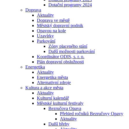
Dotační programy 2024
Doprava
Aktuality
Doprava ve městě
Městský dopravní podnik
Opavou na kole
Uzavírky
Parkování
Zóny placeného stání
Další možnosti parkování
Koordinátor ODIS, s. r. o.
Plán dopravní obslužnosti
Energetika
Aktuality
Energetika města
Alternativní zdroje
Kultura a akce města
Aktuality
Kulturní kalendář
Městské kulturní festivaly
Bezručova Opava
Přehled ročníků Bezručovy Opavy
Aktuality
Další břehy