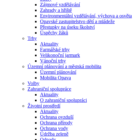
Zájmové vzdělávání
Zahrady a hřiště
Environmentální vzdělávání, výchova a osvěta
Opavské zastupitelstvo dětí a mládeže
Přestupky na úseku školství
Úspěchy žáků
Trhy
Aktuality
Farmářské trhy
Velikonoční jarmark
Vánoční trhy
Územní plánování a městská mobilita
Územní plánování
Mobilita Opava
Volby
Zahraniční spolupráce
Aktuality
O zahraniční spolupráci
Životní prostředí
Aktuality
Ochrana ovzduší
Ochrana přírody
Ochrana vody
Údržba zeleně
Odpady