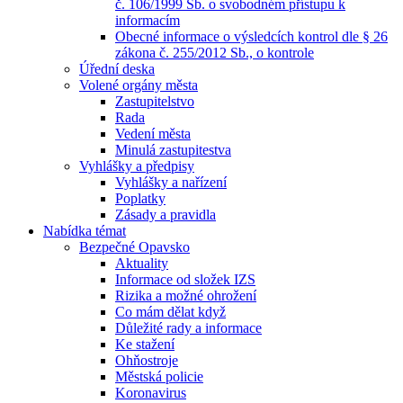
č. 106/1999 Sb. o svobodném přístupu k
informacím
Obecné informace o výsledcích kontrol dle § 26
zákona č. 255/2012 Sb., o kontrole
Úřední deska
Volené orgány města
Zastupitelstvo
Rada
Vedení města
Minulá zastupitestva
Vyhlášky a předpisy
Vyhlášky a nařízení
Poplatky
Zásady a pravidla
Nabídka témat
Bezpečné Opavsko
Aktuality
Informace od složek IZS
Rizika a možné ohrožení
Co mám dělat když
Důležité rady a informace
Ke stažení
Ohňostroje
Městská policie
Koronavirus