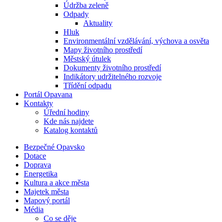
Údržba zeleně
Odpady
Aktuality
Hluk
Environmentální vzdělávání, výchova a osvěta
Mapy životního prostředí
Městský útulek
Dokumenty životního prostředí
Indikátory udržitelného rozvoje
Třídění odpadu
Portál Opavana
Kontakty
Úřední hodiny
Kde nás najdete
Katalog kontaktů
Bezpečné Opavsko
Dotace
Doprava
Energetika
Kultura a akce města
Majetek města
Mapový portál
Média
Co se děje