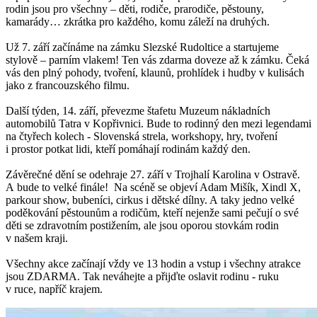
rodin jsou pro všechny – děti, rodiče, prarodiče, pěstouny,
kamarády… zkrátka pro každého, komu záleží na druhých.
Už 7. září začínáme na zámku Slezské Rudoltice a startujeme
stylově – parním vlakem! Ten vás zdarma doveze až k zámku. Čeká
vás den plný pohody, tvoření, klaunů, prohlídek i hudby v kulisách
jako z francouzského filmu.
Další týden, 14. září, převezme štafetu Muzeum nákladních
automobilů Tatra v Kopřivnici. Bude to rodinný den mezi legendami
na čtyřech kolech - Slovenská strela, workshopy, hry, tvoření
i prostor potkat lidi, kteří pomáhají rodinám každý den.
Závěrečné dění se odehraje 27. září v Trojhalí Karolina v Ostravě.
A bude to velké finále! Na scéně se objeví Adam Mišík, Xindl X,
parkour show, bubeníci, cirkus i dětské dílny. A taky jedno velké
poděkování pěstounům a rodičům, kteří nejenže sami pečují o své
děti se zdravotním postižením, ale jsou oporou stovkám rodin
v našem kraji.
Všechny akce začínají vždy ve 13 hodin a vstup i všechny atrakce
jsou ZDARMA. Tak neváhejte a přijďte oslavit rodinu - ruku
v ruce, napříč krajem.