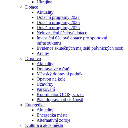
Ukrajina
Dotace
Aktuality
Dotační programy 2027
Dotační programy 2026
Dotační programy 2025
Neinvestiční účelové dotace
Investiční účelové dotace pro sportovní
infrastrukturu
Evidence skutečných majitelů právnických osob
Archiv
Doprava
Aktuality
Doprava ve městě
Městský dopravní podnik
Opavou na kole
Uzavírky
Parkování
Koordinátor ODIS, s. r. o.
Plán dopravní obslužnosti
Energetika
Aktuality
Energetika města
Alternativní zdroje
Kultura a akce města