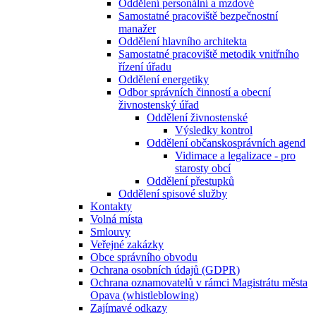
Oddělení personální a mzdové
Samostatné pracoviště bezpečnostní
manažer
Oddělení hlavního architekta
Samostatné pracoviště metodik vnitřního
řízení úřadu
Oddělení energetiky
Odbor správních činností a obecní
živnostenský úřad
Oddělení živnostenské
Výsledky kontrol
Oddělení občanskosprávních agend
Vidimace a legalizace - pro
starosty obcí
Oddělení přestupků
Oddělení spisové služby
Kontakty
Volná místa
Smlouvy
Veřejné zakázky
Obce správního obvodu
Ochrana osobních údajů (GDPR)
Ochrana oznamovatelů v rámci Magistrátu města
Opava (whistleblowing)
Zajímavé odkazy