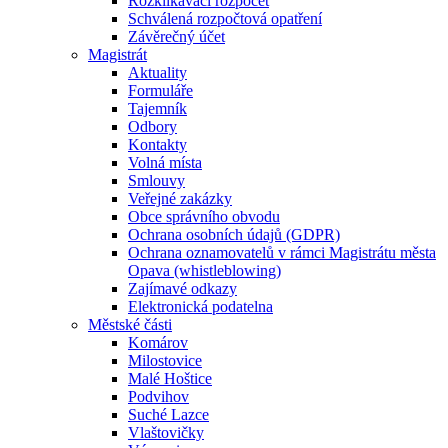
Rozklikávací rozpočet
Schválená rozpočtová opatření
Závěrečný účet
Magistrát
Aktuality
Formuláře
Tajemník
Odbory
Kontakty
Volná místa
Smlouvy
Veřejné zakázky
Obce správního obvodu
Ochrana osobních údajů (GDPR)
Ochrana oznamovatelů v rámci Magistrátu města
Opava (whistleblowing)
Zajímavé odkazy
Elektronická podatelna
Městské části
Komárov
Milostovice
Malé Hoštice
Podvihov
Suché Lazce
Vlaštovičky