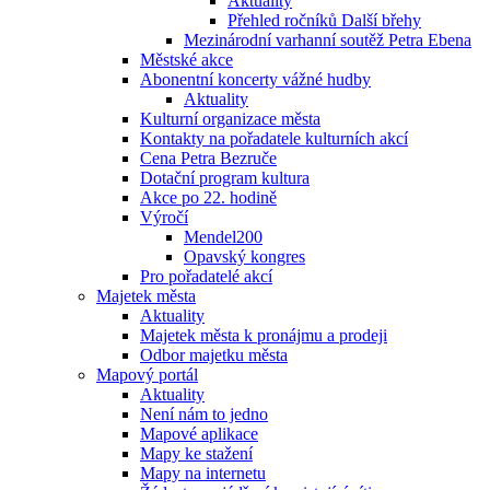
Aktuality
Přehled ročníků Další břehy
Mezinárodní varhanní soutěž Petra Ebena
Městské akce
Abonentní koncerty vážné hudby
Aktuality
Kulturní organizace města
Kontakty na pořadatele kulturních akcí
Cena Petra Bezruče
Dotační program kultura
Akce po 22. hodině
Výročí
Mendel200
Opavský kongres
Pro pořadatelé akcí
Majetek města
Aktuality
Majetek města k pronájmu a prodeji
Odbor majetku města
Mapový portál
Aktuality
Není nám to jedno
Mapové aplikace
Mapy ke stažení
Mapy na internetu