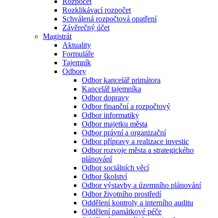
Rozpočet
Rozklikávací rozpočet
Schválená rozpočtová opatření
Závěrečný účet
Magistrát
Aktuality
Formuláře
Tajemník
Odbory
Odbor kancelář primátora
Kancelář tajemníka
Odbor dopravy
Odbor finanční a rozpočtový
Odbor informatiky
Odbor majetku města
Odbor právní a organizační
Odbor přípravy a realizace investic
Odbor rozvoje města a strategického
plánování
Odbor sociálních věcí
Odbor školství
Odbor výstavby a územního plánování
Odbor životního prostředí
Oddělení kontroly a interního auditu
Oddělení památkové péče