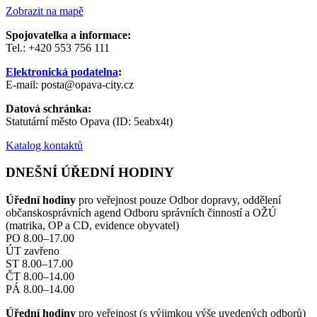
Zobrazit na mapě
Spojovatelka a informace:
Tel.: +420 553 756 111
Elektronická podatelna
:
E-mail: posta@opava-city.cz
Datová schránka:
Statutární město Opava (ID: 5eabx4t)
Katalog kontaktů
DNEŠNÍ ÚŘEDNÍ HODINY
Úřední hodiny
pro veřejnost pouze Odbor dopravy, oddělení
občanskosprávních agend Odboru správních činností a OŽÚ
(matrika, OP a CD, evidence obyvatel)
PO 8.00–17.00
ÚT zavřeno
ST 8.00–17.00
ČT 8.00–14.00
PÁ 8.00–14.00
Úřední hodiny
pro veřejnost (s výjimkou výše uvedených odborů)