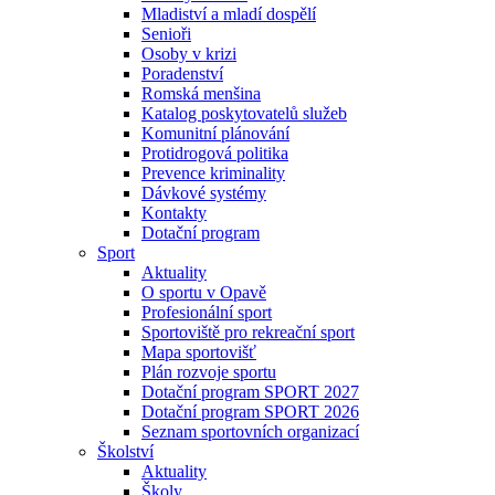
Mladiství a mladí dospělí
Senioři
Osoby v krizi
Poradenství
Romská menšina
Katalog poskytovatelů služeb
Komunitní plánování
Protidrogová politika
Prevence kriminality
Dávkové systémy
Kontakty
Dotační program
Sport
Aktuality
O sportu v Opavě
Profesionální sport
Sportoviště pro rekreační sport
Mapa sportovišť
Plán rozvoje sportu
Dotační program SPORT 2027
Dotační program SPORT 2026
Seznam sportovních organizací
Školství
Aktuality
Školy