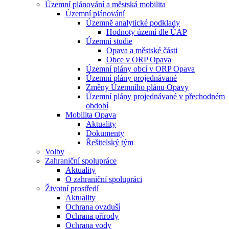
Územní plánování a městská mobilita
Územní plánování
Územně analytické podklady
Hodnoty území dle ÚAP
Územní studie
Opava a městské části
Obce v ORP Opava
Územní plány obcí v ORP Opava
Územní plány projednávané
Změny Územního plánu Opavy
Územní plány projednávané v přechodném
období
Mobilita Opava
Aktuality
Dokumenty
Řešitelský tým
Volby
Zahraniční spolupráce
Aktuality
O zahraniční spolupráci
Životní prostředí
Aktuality
Ochrana ovzduší
Ochrana přírody
Ochrana vody