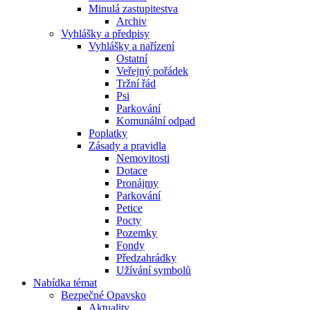
Minulá zastupitestva
Archiv
Vyhlášky a předpisy
Vyhlášky a nařízení
Ostatní
Veřejný pořádek
Tržní řád
Psi
Parkování
Komunální odpad
Poplatky
Zásady a pravidla
Nemovitosti
Dotace
Pronájmy
Parkování
Petice
Pocty
Pozemky
Fondy
Předzahrádky
Užívání symbolů
Nabídka témat
Bezpečné Opavsko
Aktuality