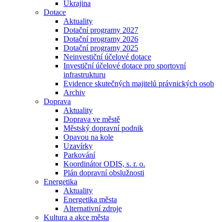
Ukrajina
Dotace
Aktuality
Dotační programy 2027
Dotační programy 2026
Dotační programy 2025
Neinvestiční účelové dotace
Investiční účelové dotace pro sportovní
infrastrukturu
Evidence skutečných majitelů právnických osob
Archiv
Doprava
Aktuality
Doprava ve městě
Městský dopravní podnik
Opavou na kole
Uzavírky
Parkování
Koordinátor ODIS, s. r. o.
Plán dopravní obslužnosti
Energetika
Aktuality
Energetika města
Alternativní zdroje
Kultura a akce města