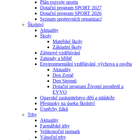
Plán rozvoje sportu
Dotační program SPORT 2027
Dotační program SPORT 2026
Seznam sportovních organizací
Školství
Aktuality
Školy
Mateřské školy
Základní školy
Zájmové vzdělávání
Zahrady a hřiště
Environmentální vzdělávání, výchova a osvěta
Aktuality
Den Země
Den Stromů
Dotační program Životní prostředí a
EVVO
Opavské zastupitelstvo dětí a mládeže
Přestupky na úseku školství
Úspěchy žáků
Trhy
Aktuality
Farmářské trhy
Velikonoční jarmark
Vánoční trhy