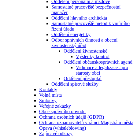
Oddělení personální a mzdové
Samostatné pracoviště bezpečnostní
manažer
Oddělení hlavního architekta
Samostatné pracoviště metodik vnitřního
řízení úřadu
Oddělení energetiky
Odbor správních činností a obecní
živnostenský úřad
Oddělení živnostenské
Výsledky kontrol
Oddělení občanskosprávních agend
Vidimace a legalizace - pro
starosty obcí
Oddělení přestupků
Oddělení spisové služby
Kontakty
Volná místa
Smlouvy
Veřejné zakázky
Obce správního obvodu
Ochrana osobních údajů (GDPR)
Ochrana oznamovatelů v rámci Magistrátu města
Opava (whistleblowing)
Zajímavé odkazy