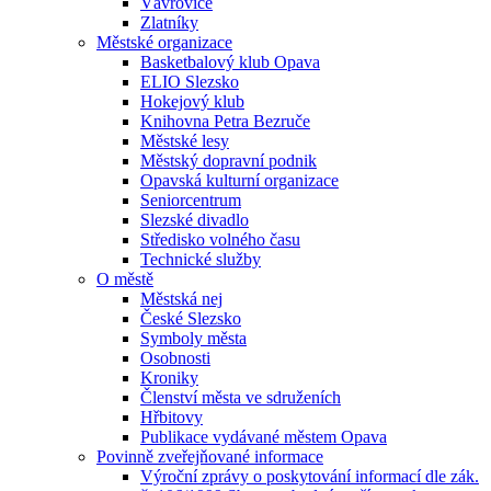
Vávrovice
Zlatníky
Městské organizace
Basketbalový klub Opava
ELIO Slezsko
Hokejový klub
Knihovna Petra Bezruče
Městské lesy
Městský dopravní podnik
Opavská kulturní organizace
Seniorcentrum
Slezské divadlo
Středisko volného času
Technické služby
O městě
Městská nej
České Slezsko
Symboly města
Osobnosti
Kroniky
Členství města ve sdruženích
Hřbitovy
Publikace vydávané městem Opava
Povinně zveřejňované informace
Výroční zprávy o poskytování informací dle zák.