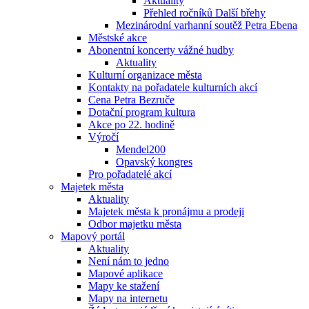
Aktuality
Přehled ročníků Další břehy
Mezinárodní varhanní soutěž Petra Ebena
Městské akce
Abonentní koncerty vážné hudby
Aktuality
Kulturní organizace města
Kontakty na pořadatele kulturních akcí
Cena Petra Bezruče
Dotační program kultura
Akce po 22. hodině
Výročí
Mendel200
Opavský kongres
Pro pořadatelé akcí
Majetek města
Aktuality
Majetek města k pronájmu a prodeji
Odbor majetku města
Mapový portál
Aktuality
Není nám to jedno
Mapové aplikace
Mapy ke stažení
Mapy na internetu