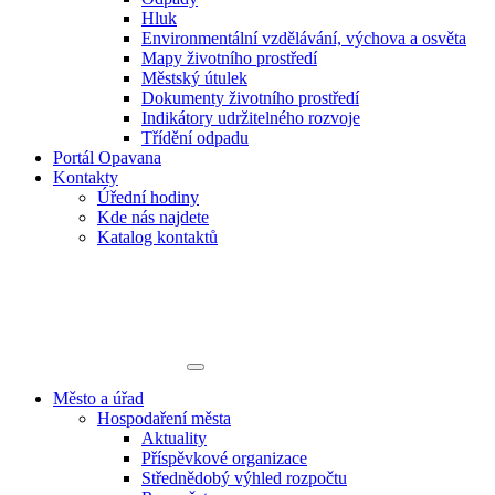
Hluk
Environmentální vzdělávání, výchova a osvěta
Mapy životního prostředí
Městský útulek
Dokumenty životního prostředí
Indikátory udržitelného rozvoje
Třídění odpadu
Portál Opavana
Kontakty
Úřední hodiny
Kde nás najdete
Katalog kontaktů
Město a úřad
Hospodaření města
Aktuality
Příspěvkové organizace
Střednědobý výhled rozpočtu