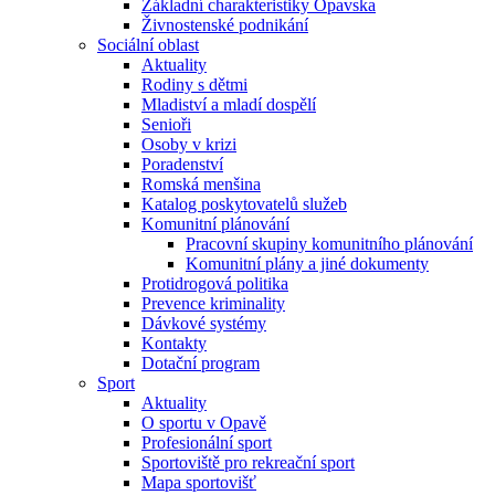
Základní charakteristiky Opavska
Živnostenské podnikání
Sociální oblast
Aktuality
Rodiny s dětmi
Mladiství a mladí dospělí
Senioři
Osoby v krizi
Poradenství
Romská menšina
Katalog poskytovatelů služeb
Komunitní plánování
Pracovní skupiny komunitního plánování
Komunitní plány a jiné dokumenty
Protidrogová politika
Prevence kriminality
Dávkové systémy
Kontakty
Dotační program
Sport
Aktuality
O sportu v Opavě
Profesionální sport
Sportoviště pro rekreační sport
Mapa sportovišť