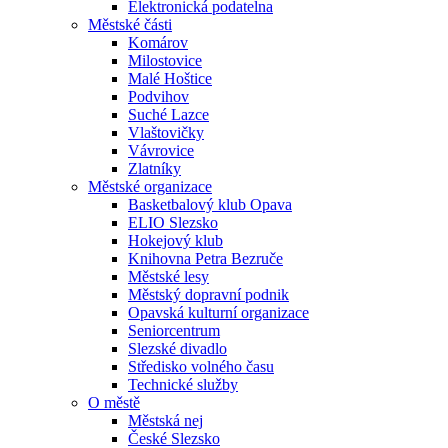
Elektronická podatelna
Městské části
Komárov
Milostovice
Malé Hoštice
Podvihov
Suché Lazce
Vlaštovičky
Vávrovice
Zlatníky
Městské organizace
Basketbalový klub Opava
ELIO Slezsko
Hokejový klub
Knihovna Petra Bezruče
Městské lesy
Městský dopravní podnik
Opavská kulturní organizace
Seniorcentrum
Slezské divadlo
Středisko volného času
Technické služby
O městě
Městská nej
České Slezsko