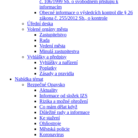
č. 106/1999 Sb. o svobodném přístupu k
informacím
Obecné informace o výsledcích kontrol dle § 26
zákona č. 255/2012 Sb., o kontrole
Úřední deska
Volené orgány města
Zastupitelstvo
Rada
Vedení města
Minulá zastupitestva
Vyhlášky a předpisy
Vyhlášky a nařízení
Poplatky
Zásady a pravidla
Nabídka témat
Bezpečné Opavsko
Aktuality
Informace od složek IZS
Rizika a možné ohrožení
Co mám dělat když
Důležité rady a informace
Ke stažení
Ohňostroje
Městská policie
Koronavirus