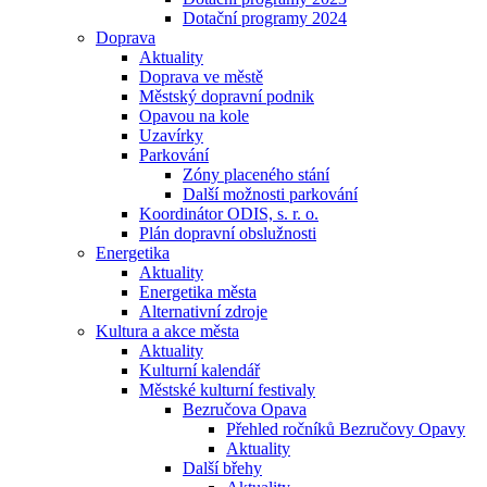
Dotační programy 2024
Doprava
Aktuality
Doprava ve městě
Městský dopravní podnik
Opavou na kole
Uzavírky
Parkování
Zóny placeného stání
Další možnosti parkování
Koordinátor ODIS, s. r. o.
Plán dopravní obslužnosti
Energetika
Aktuality
Energetika města
Alternativní zdroje
Kultura a akce města
Aktuality
Kulturní kalendář
Městské kulturní festivaly
Bezručova Opava
Přehled ročníků Bezručovy Opavy
Aktuality
Další břehy