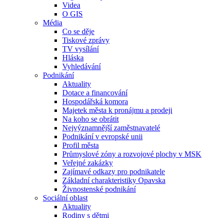
Videa
O GIS
Média
Co se děje
Tiskové zprávy
TV vysílání
Hláska
Vyhledávání
Podnikání
Aktuality
Dotace a financování
Hospodářská komora
Majetek města k pronájmu a prodeji
Na koho se obrátit
Nejvýznamnější zaměstnavatelé
Podnikání v evropské unii
Profil města
Průmyslové zóny a rozvojové plochy v MSK
Veřejné zakázky
Zajímavé odkazy pro podnikatele
Základní charakteristiky Opavska
Živnostenské podnikání
Sociální oblast
Aktuality
Rodiny s dětmi