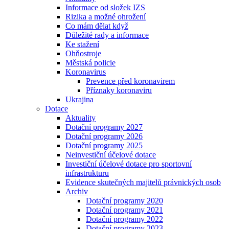
Informace od složek IZS
Rizika a možné ohrožení
Co mám dělat když
Důležité rady a informace
Ke stažení
Ohňostroje
Městská policie
Koronavirus
Prevence před koronavirem
Příznaky koronaviru
Ukrajina
Dotace
Aktuality
Dotační programy 2027
Dotační programy 2026
Dotační programy 2025
Neinvestiční účelové dotace
Investiční účelové dotace pro sportovní
infrastrukturu
Evidence skutečných majitelů právnických osob
Archiv
Dotační programy 2020
Dotační programy 2021
Dotační programy 2022
Dotační programy 2023