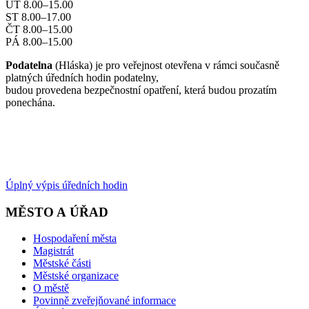
ÚT 8.00–15.00
ST 8.00–17.00
ČT 8.00–15.00
PÁ 8.00–15.00
Podatelna
(Hláska) je pro veřejnost otevřena v rámci současně
platných úředních hodin podatelny,
budou provedena bezpečnostní opatření, která budou prozatím
ponechána.
Úplný výpis úředních hodin
MĚSTO A ÚŘAD
Hospodaření města
Magistrát
Městské části
Městské organizace
O městě
Povinně zveřejňované informace