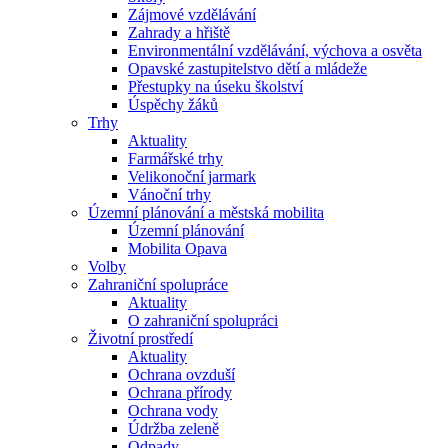
Zájmové vzdělávání
Zahrady a hřiště
Environmentální vzdělávání, výchova a osvěta
Opavské zastupitelstvo dětí a mládeže
Přestupky na úseku školství
Úspěchy žáků
Trhy
Aktuality
Farmářské trhy
Velikonoční jarmark
Vánoční trhy
Územní plánování a městská mobilita
Územní plánování
Mobilita Opava
Volby
Zahraniční spolupráce
Aktuality
O zahraniční spolupráci
Životní prostředí
Aktuality
Ochrana ovzduší
Ochrana přírody
Ochrana vody
Údržba zeleně
Odpady