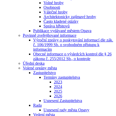
Volné hroby
Osobnosti
Válečné hroby
Architektonicky zajímavé hroby
Často kladené otázky
Správa hřbitovů
Publikace vydávané městem Opava
Povinně zveřejňované informace
Výroční zprávy o poskytování informací dle zák.
č. 106/1999 Sb. o svobodném přístupu k
informacím
Obecné informace o výsledcích kontrol dle § 26
zákona č. 255/2012 Sb., o kontrole
Úřední deska
Volené orgány města
Zastupitelstvo
Termíny zastupitelstva
2023
2024
2025
2026
Usnesení Zastupitelstva
Rada
Usnesení rady města Opavy
Vedení města