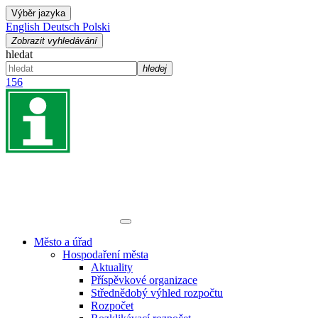
Výběr jazyka
English
Deutsch
Polski
Zobrazit vyhledávání
hledat
hledej
156
Město a úřad
Hospodaření města
Aktuality
Příspěvkové organizace
Střednědobý výhled rozpočtu
Rozpočet