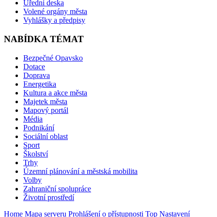
Úřední deska
Volené orgány města
Vyhlášky a předpisy
NABÍDKA TÉMAT
Bezpečné Opavsko
Dotace
Doprava
Energetika
Kultura a akce města
Majetek města
Mapový portál
Média
Podnikání
Sociální oblast
Sport
Školství
Trhy
Územní plánování a městská mobilita
Volby
Zahraniční spolupráce
Životní prostředí
Home
Mapa serveru
Prohlášení o přístupnosti
Top
Nastavení