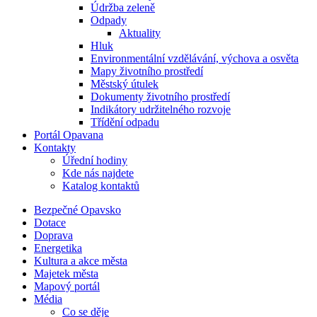
Údržba zeleně
Odpady
Aktuality
Hluk
Environmentální vzdělávání, výchova a osvěta
Mapy životního prostředí
Městský útulek
Dokumenty životního prostředí
Indikátory udržitelného rozvoje
Třídění odpadu
Portál Opavana
Kontakty
Úřední hodiny
Kde nás najdete
Katalog kontaktů
Bezpečné Opavsko
Dotace
Doprava
Energetika
Kultura a akce města
Majetek města
Mapový portál
Média
Co se děje