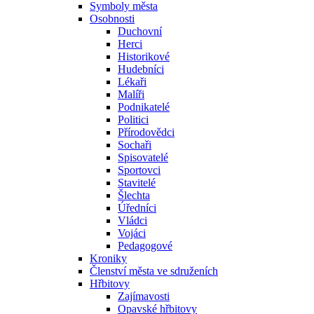
Symboly města
Osobnosti
Duchovní
Herci
Historikové
Hudebníci
Lékaři
Malíři
Podnikatelé
Politici
Přírodovědci
Sochaři
Spisovatelé
Sportovci
Stavitelé
Šlechta
Úředníci
Vládci
Vojáci
Pedagogové
Kroniky
Členství města ve sdruženích
Hřbitovy
Zajímavosti
Opavské hřbitovy