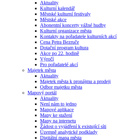
Aktuality
Kulturní kalendář
Městské kulturní festivaly
Městské akce
Abonentní koncerty vážné hudby
Kulturní organizace města
Kontakty na pořadatele kulturních akcí
Cena Petra Bezruče
Dotační program kultura
Akce po 22. hodině
Výročí
Pro pořadatelé akcí
Majetek města
Aktuality
Majetek města k pronájmu a prodeji
Odbor majetku města
Mapový portál
Aktuality
Není nám to jedno
Mapové aplikace
Mapy ke stažení
Mapy na internetu
Žádost o vyjádření k existující síti
Územně analytické podklady
Digitální mapa města