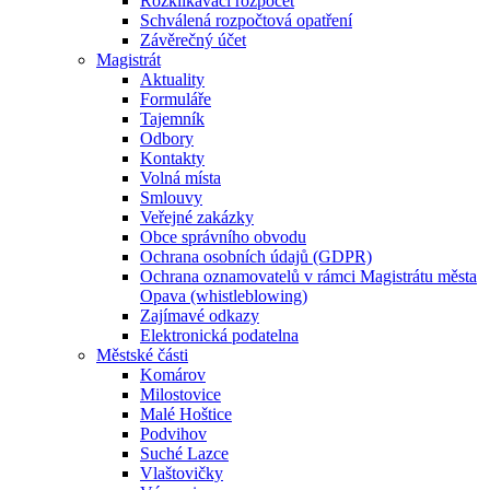
Rozklikávací rozpočet
Schválená rozpočtová opatření
Závěrečný účet
Magistrát
Aktuality
Formuláře
Tajemník
Odbory
Kontakty
Volná místa
Smlouvy
Veřejné zakázky
Obce správního obvodu
Ochrana osobních údajů (GDPR)
Ochrana oznamovatelů v rámci Magistrátu města
Opava (whistleblowing)
Zajímavé odkazy
Elektronická podatelna
Městské části
Komárov
Milostovice
Malé Hoštice
Podvihov
Suché Lazce
Vlaštovičky