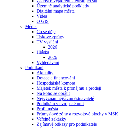
Žádost o vyjádření k existující síti
Územně analytické podklady
Digitální mapa města
Videa
O GIS
Média
Co se děje
Tiskové zprávy
TV vysílání
2026
Hláska
2026
Vyhledávání
Podnikání
Aktuality
Dotace a financování
Hospodářská komora
Majetek města k pronájmu a prodeji
Na koho se obrátit
Nejvýznamnější zaměstnavatelé
Podnikání v evropské unii
Profil města
Průmyslové zóny a rozvojové plochy v MSK
Veřejné zakázky
Zajímavé odkazy pro podnikatele