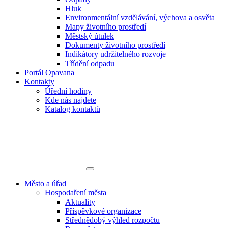
Hluk
Environmentální vzdělávání, výchova a osvěta
Mapy životního prostředí
Městský útulek
Dokumenty životního prostředí
Indikátory udržitelného rozvoje
Třídění odpadu
Portál Opavana
Kontakty
Úřední hodiny
Kde nás najdete
Katalog kontaktů
Město a úřad
Hospodaření města
Aktuality
Příspěvkové organizace
Střednědobý výhled rozpočtu