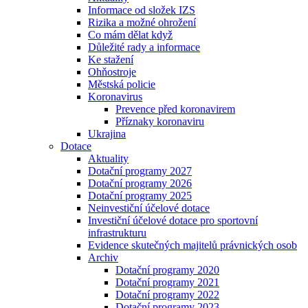
Informace od složek IZS
Rizika a možné ohrožení
Co mám dělat když
Důležité rady a informace
Ke stažení
Ohňostroje
Městská policie
Koronavirus
Prevence před koronavirem
Příznaky koronaviru
Ukrajina
Dotace
Aktuality
Dotační programy 2027
Dotační programy 2026
Dotační programy 2025
Neinvestiční účelové dotace
Investiční účelové dotace pro sportovní
infrastrukturu
Evidence skutečných majitelů právnických osob
Archiv
Dotační programy 2020
Dotační programy 2021
Dotační programy 2022
Dotační programy 2023