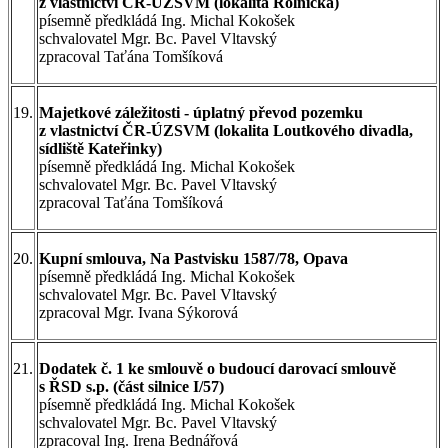
z vlastnictví ČR-ÚZSVM (lokalita Rolnická)
písemně předkládá Ing. Michal Kokošek
schvalovatel Mgr. Bc. Pavel Vltavský
zpracoval Taťána Tomšíková
19.
Majetkové záležitosti - úplatný převod pozemku
z vlastnictví ČR-ÚZSVM (lokalita Loutkového divadla,
sídliště Kateřinky)
písemně předkládá Ing. Michal Kokošek
schvalovatel Mgr. Bc. Pavel Vltavský
zpracoval Taťána Tomšíková
20.
Kupní smlouva, Na Pastvisku 1587/78, Opava
písemně předkládá Ing. Michal Kokošek
schvalovatel Mgr. Bc. Pavel Vltavský
zpracoval Mgr. Ivana Sýkorová
21.
Dodatek č. 1 ke smlouvě o budoucí darovací smlouvě
s ŘSD s.p. (část silnice I/57)
písemně předkládá Ing. Michal Kokošek
schvalovatel Mgr. Bc. Pavel Vltavský
zpracoval Ing. Irena Bednářová