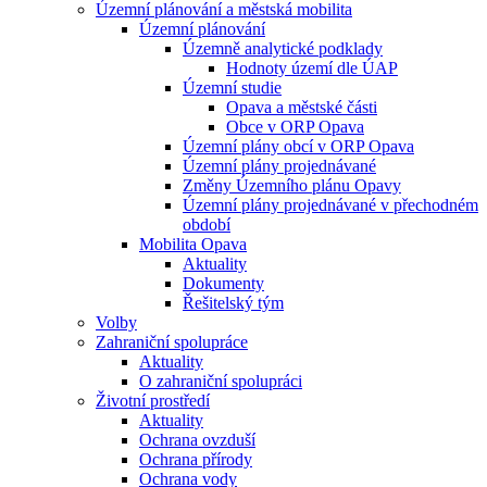
Územní plánování a městská mobilita
Územní plánování
Územně analytické podklady
Hodnoty území dle ÚAP
Územní studie
Opava a městské části
Obce v ORP Opava
Územní plány obcí v ORP Opava
Územní plány projednávané
Změny Územního plánu Opavy
Územní plány projednávané v přechodném
období
Mobilita Opava
Aktuality
Dokumenty
Řešitelský tým
Volby
Zahraniční spolupráce
Aktuality
O zahraniční spolupráci
Životní prostředí
Aktuality
Ochrana ovzduší
Ochrana přírody
Ochrana vody