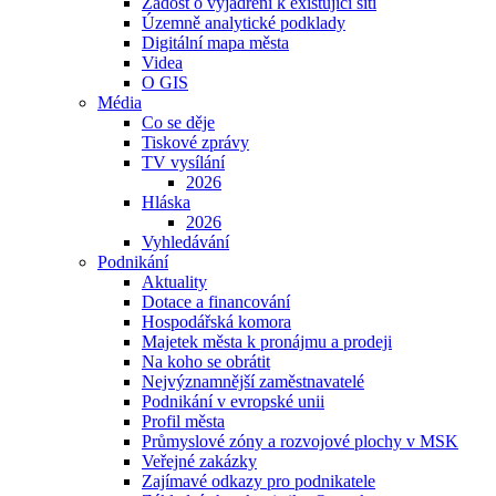
Žádost o vyjádření k existující síti
Územně analytické podklady
Digitální mapa města
Videa
O GIS
Média
Co se děje
Tiskové zprávy
TV vysílání
2026
Hláska
2026
Vyhledávání
Podnikání
Aktuality
Dotace a financování
Hospodářská komora
Majetek města k pronájmu a prodeji
Na koho se obrátit
Nejvýznamnější zaměstnavatelé
Podnikání v evropské unii
Profil města
Průmyslové zóny a rozvojové plochy v MSK
Veřejné zakázky
Zajímavé odkazy pro podnikatele