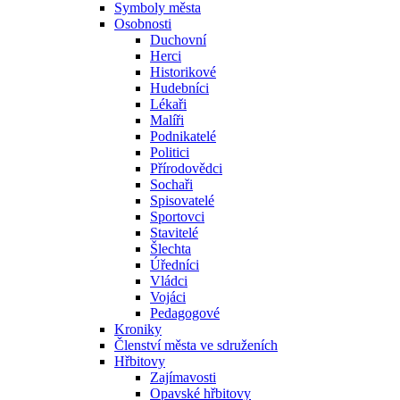
Symboly města
Osobnosti
Duchovní
Herci
Historikové
Hudebníci
Lékaři
Malíři
Podnikatelé
Politici
Přírodovědci
Sochaři
Spisovatelé
Sportovci
Stavitelé
Šlechta
Úředníci
Vládci
Vojáci
Pedagogové
Kroniky
Členství města ve sdruženích
Hřbitovy
Zajímavosti
Opavské hřbitovy