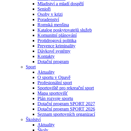
Mladiství a mladí dospělí
Senioři
Osoby v krizi
Poradenství
Romská menšina
Katalog poskytovatelů služeb
Komunitní plánování
Protidrogová politika
Prevence kriminality
Dávkové systémy
Kontakty
Dotační program
Sport
Aktuality
O sportu v Opavě
Profesionální sport
Sportoviště pro rekreační sport
Mapa sportovišť
Plán rozvoje sportu
Dotační program SPORT 2027
Dotační program SPORT 2026
Seznam sportovních organizací
Školství
Aktuality
Školy