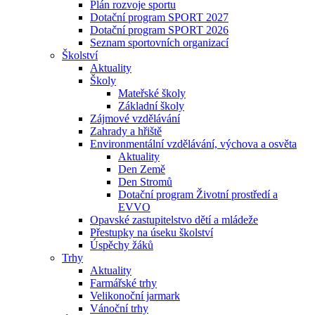
Plán rozvoje sportu
Dotační program SPORT 2027
Dotační program SPORT 2026
Seznam sportovních organizací
Školství
Aktuality
Školy
Mateřské školy
Základní školy
Zájmové vzdělávání
Zahrady a hřiště
Environmentální vzdělávání, výchova a osvěta
Aktuality
Den Země
Den Stromů
Dotační program Životní prostředí a
EVVO
Opavské zastupitelstvo dětí a mládeže
Přestupky na úseku školství
Úspěchy žáků
Trhy
Aktuality
Farmářské trhy
Velikonoční jarmark
Vánoční trhy