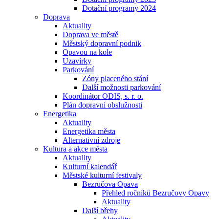
Dotační programy 2024
Doprava
Aktuality
Doprava ve městě
Městský dopravní podnik
Opavou na kole
Uzavírky
Parkování
Zóny placeného stání
Další možnosti parkování
Koordinátor ODIS, s. r. o.
Plán dopravní obslužnosti
Energetika
Aktuality
Energetika města
Alternativní zdroje
Kultura a akce města
Aktuality
Kulturní kalendář
Městské kulturní festivaly
Bezručova Opava
Přehled ročníků Bezručovy Opavy
Aktuality
Další břehy