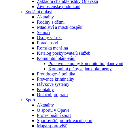
Základní charakteristiky Opavska
Živnostenské podnikání
Sociální oblast
Aktuality
Rodiny s dětmi
Mladiství a mladí dospělí
Senioři
Osoby v krizi
Poradenství
Romská menšina
Katalog poskytovatelů služeb
Komunitní plánování
Pracovní skupiny komunitního plánování
Komunitní plány a jiné dokumenty
Protidrogová politika
Prevence kriminality
Dávkové systémy
Kontakty
Dotační program
Sport
Aktuality
O sportu v Opavě
Profesionální sport
Sportoviště pro rekreační sport
Mapa sportovišť