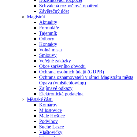
Rozklikávací rozpočet
Schválená rozpočtová opatření
Závěrečný účet
Magistrát
Aktuality
Formuláře
Tajemník
Odbory
Kontakty
Volná místa
Smlouvy
Veřejné zakázky
Obce správního obvodu
Ochrana osobních údajů (GDPR)
Ochrana oznamovatelů v rámci Magistrátu města
Opava (whistleblowing)
Zajímavé odkazy
Elektronická podatelna
Městské části
Komárov
Milostovice
Malé Hoštice
Podvihov
Suché Lazce
Vlaštovičky