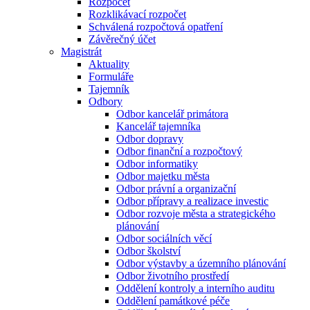
Rozpočet
Rozklikávací rozpočet
Schválená rozpočtová opatření
Závěrečný účet
Magistrát
Aktuality
Formuláře
Tajemník
Odbory
Odbor kancelář primátora
Kancelář tajemníka
Odbor dopravy
Odbor finanční a rozpočtový
Odbor informatiky
Odbor majetku města
Odbor právní a organizační
Odbor přípravy a realizace investic
Odbor rozvoje města a strategického
plánování
Odbor sociálních věcí
Odbor školství
Odbor výstavby a územního plánování
Odbor životního prostředí
Oddělení kontroly a interního auditu
Oddělení památkové péče