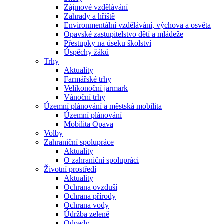
Zájmové vzdělávání
Zahrady a hřiště
Environmentální vzdělávání, výchova a osvěta
Opavské zastupitelstvo dětí a mládeže
Přestupky na úseku školství
Úspěchy žáků
Trhy
Aktuality
Farmářské trhy
Velikonoční jarmark
Vánoční trhy
Územní plánování a městská mobilita
Územní plánování
Mobilita Opava
Volby
Zahraniční spolupráce
Aktuality
O zahraniční spolupráci
Životní prostředí
Aktuality
Ochrana ovzduší
Ochrana přírody
Ochrana vody
Údržba zeleně
Odpady