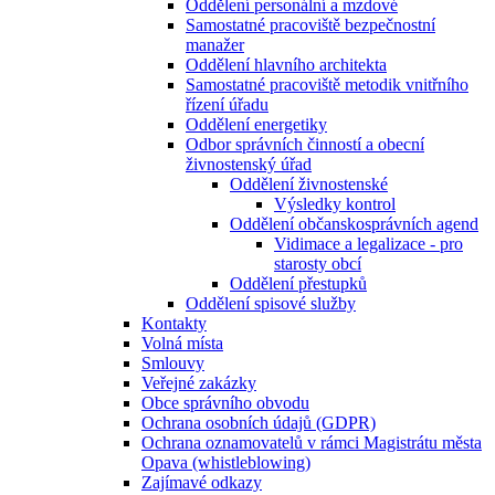
Oddělení personální a mzdové
Samostatné pracoviště bezpečnostní
manažer
Oddělení hlavního architekta
Samostatné pracoviště metodik vnitřního
řízení úřadu
Oddělení energetiky
Odbor správních činností a obecní
živnostenský úřad
Oddělení živnostenské
Výsledky kontrol
Oddělení občanskosprávních agend
Vidimace a legalizace - pro
starosty obcí
Oddělení přestupků
Oddělení spisové služby
Kontakty
Volná místa
Smlouvy
Veřejné zakázky
Obce správního obvodu
Ochrana osobních údajů (GDPR)
Ochrana oznamovatelů v rámci Magistrátu města
Opava (whistleblowing)
Zajímavé odkazy