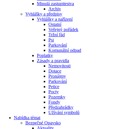
Minulá zastupitestva
Archiv
Vyhlášky a předpisy
Vyhlášky a nařízení
Ostatní
Veřejný pořádek
Tržní řád
Psi
Parkování
Komunální odpad
Poplatky
Zásady a pravidla
Nemovitosti
Dotace
Pronájmy
Parkování
Petice
Pocty
Pozemky
Fondy
Předzahrádky
Užívání symbolů
Nabídka témat
Bezpečné Opavsko
Aktuality