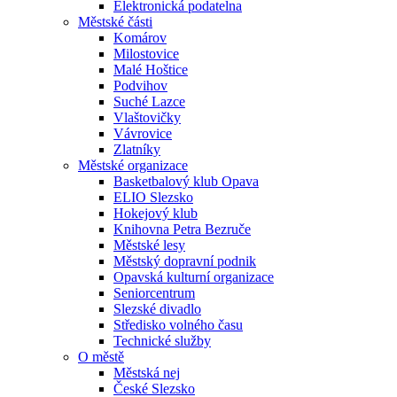
Elektronická podatelna
Městské části
Komárov
Milostovice
Malé Hoštice
Podvihov
Suché Lazce
Vlaštovičky
Vávrovice
Zlatníky
Městské organizace
Basketbalový klub Opava
ELIO Slezsko
Hokejový klub
Knihovna Petra Bezruče
Městské lesy
Městský dopravní podnik
Opavská kulturní organizace
Seniorcentrum
Slezské divadlo
Středisko volného času
Technické služby
O městě
Městská nej
České Slezsko