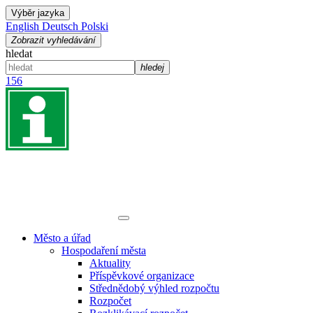
Výběr jazyka
English
Deutsch
Polski
Zobrazit vyhledávání
hledat
hledej
156
Město a úřad
Hospodaření města
Aktuality
Příspěvkové organizace
Střednědobý výhled rozpočtu
Rozpočet