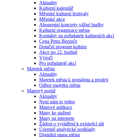
Aktuality
Kulturní kalendář
Městské kulturní festivaly
Městské akce
Abonentní koncerty vážné hudby
Kulturní organizace města
Kontakty na pořadatele kulturních akcí
Cena Petra Bezruče
Dotační program kultura
Akce po 22. hodině
Výročí
Pro pořadatelé akcí
Majetek města
Aktuality
Majetek města k pronájmu a prodeji
Odbor majetku města
Mapový portál
Aktuality
Není nám to jedno
Mapové aplikace
Mapy ke stažení
Mapy na internetu
Žádost o vyjádření k existující síti
Územně analytické podklady
Digitální mapa města