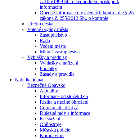
č. 106/1999 Sb. o svobodném přístupu k
informacím
Obecné informace o výsledcích kontrol dle § 26
zákona č. 255/2012 Sb., o kontrole
Úřední deska
Volené orgány města
Zastupitelstvo
Rada
Vedení města
Minulá zastupitestva
Vyhlášky a předpisy
Vyhlášky a nařízení
Poplatky
Zásady a pravidla
Nabídka témat
Bezpečné Opavsko
Aktuality
Informace od složek IZS
Rizika a možné ohrožení
Co mám dělat když
Důležité rady a informace
Ke stažení
Ohňostroje
Městská policie
Koronavirus