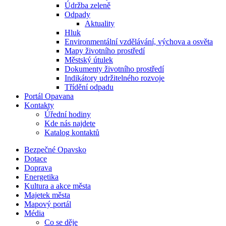
Údržba zeleně
Odpady
Aktuality
Hluk
Environmentální vzdělávání, výchova a osvěta
Mapy životního prostředí
Městský útulek
Dokumenty životního prostředí
Indikátory udržitelného rozvoje
Třídění odpadu
Portál Opavana
Kontakty
Úřední hodiny
Kde nás najdete
Katalog kontaktů
Bezpečné Opavsko
Dotace
Doprava
Energetika
Kultura a akce města
Majetek města
Mapový portál
Média
Co se děje