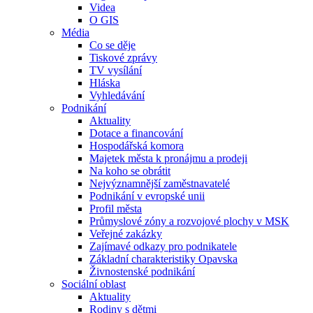
Videa
O GIS
Média
Co se děje
Tiskové zprávy
TV vysílání
Hláska
Vyhledávání
Podnikání
Aktuality
Dotace a financování
Hospodářská komora
Majetek města k pronájmu a prodeji
Na koho se obrátit
Nejvýznamnější zaměstnavatelé
Podnikání v evropské unii
Profil města
Průmyslové zóny a rozvojové plochy v MSK
Veřejné zakázky
Zajímavé odkazy pro podnikatele
Základní charakteristiky Opavska
Živnostenské podnikání
Sociální oblast
Aktuality
Rodiny s dětmi