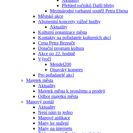
Aktuality
Přehled ročníků Další břehy
Mezinárodní varhanní soutěž Petra Ebena
Městské akce
Abonentní koncerty vážné hudby
Aktuality
Kulturní organizace města
Kontakty na pořadatele kulturních akcí
Cena Petra Bezruče
Dotační program kultura
Akce po 22. hodině
Výročí
Mendel200
Opavský kongres
Pro pořadatelé akcí
Majetek města
Aktuality
Majetek města k pronájmu a prodeji
Odbor majetku města
Mapový portál
Aktuality
Není nám to jedno
Mapové aplikace
Mapy ke stažení
Mapy na internetu