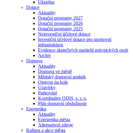
Ukrajina
Dotace
Aktuality
Dotační programy 2027
Dotační programy 2026
Dotační programy 2025
Neinvestiční účelové dotace
Investiční účelové dotace pro sportovní
infrastrukturu
Evidence skutečných majitelů právnických osob
Archiv
Doprava
Aktuality
Doprava ve městě
Městský dopravní podnik
Opavou na kole
Uzavírky
Parkování
Koordinátor ODIS, s. r. o.
Plán dopravní obslužnosti
Energetika
Aktuality
Energetika města
Alternativní zdroje
Kultura a akce města