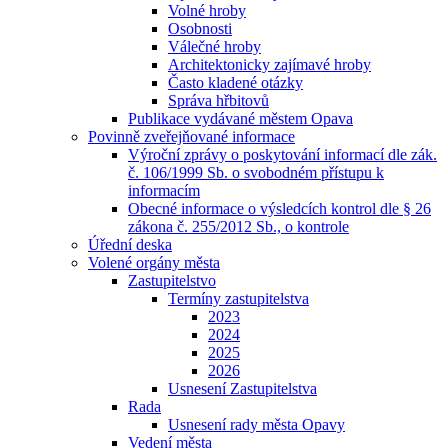
Volné hroby
Osobnosti
Válečné hroby
Architektonicky zajímavé hroby
Často kladené otázky
Správa hřbitovů
Publikace vydávané městem Opava
Povinně zveřejňované informace
Výroční zprávy o poskytování informací dle zák.
č. 106/1999 Sb. o svobodném přístupu k
informacím
Obecné informace o výsledcích kontrol dle § 26
zákona č. 255/2012 Sb., o kontrole
Úřední deska
Volené orgány města
Zastupitelstvo
Termíny zastupitelstva
2023
2024
2025
2026
Usnesení Zastupitelstva
Rada
Usnesení rady města Opavy
Vedení města