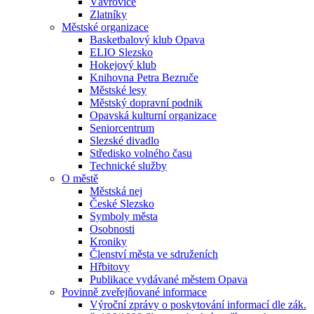
Vávrovice
Zlatníky
Městské organizace
Basketbalový klub Opava
ELIO Slezsko
Hokejový klub
Knihovna Petra Bezruče
Městské lesy
Městský dopravní podnik
Opavská kulturní organizace
Seniorcentrum
Slezské divadlo
Středisko volného času
Technické služby
O městě
Městská nej
České Slezsko
Symboly města
Osobnosti
Kroniky
Členství města ve sdruženích
Hřbitovy
Publikace vydávané městem Opava
Povinně zveřejňované informace
Výroční zprávy o poskytování informací dle zák.