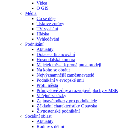
Videa
O GIS
Média
Co se děje
Tiskové zprávy
TV vysílání
Hláska
Vyhledávání
Podnikání
Aktuality
Dotace a financování
Hospodářská komora
Majetek města k pronájmu a prodeji
Na koho se obrátit
Nejvýznamnější zaměstnavatelé
Podnikání v evropské unii
Profil města
Průmyslové zóny a rozvojové plochy v MSK
Veřejné zakázky
Zajímavé odkazy pro podnikatele
Základní charakteristiky Opavska
Živnostenské podnikání
Sociální oblast
Aktuality
Rodiny s dětmi