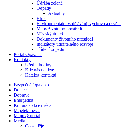
Údržba zeleně
Odpady
Aktuality
Hluk
Environmentální vzdělávání, výchova a osvěta
Mapy životního prostředí
Městský útulek
Dokumenty životního prostředí
Indikátory udržitelného rozvoje
Třídění odpadu
Portál Opavana
Kontakty
Úřední hodiny
Kde nás najdete
Katalog kontaktů
Bezpečné Opavsko
Dotace
Doprava
Energetika
Kultura a akce města
Majetek města
Mapový portál
Média
Co se děje