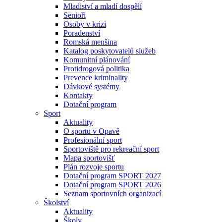
Mladiství a mladí dospělí
Senioři
Osoby v krizi
Poradenství
Romská menšina
Katalog poskytovatelů služeb
Komunitní plánování
Protidrogová politika
Prevence kriminality
Dávkové systémy
Kontakty
Dotační program
Sport
Aktuality
O sportu v Opavě
Profesionální sport
Sportoviště pro rekreační sport
Mapa sportovišť
Plán rozvoje sportu
Dotační program SPORT 2027
Dotační program SPORT 2026
Seznam sportovních organizací
Školství
Aktuality
Školy