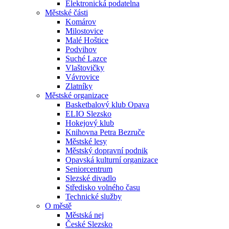
Elektronická podatelna
Městské části
Komárov
Milostovice
Malé Hoštice
Podvihov
Suché Lazce
Vlaštovičky
Vávrovice
Zlatníky
Městské organizace
Basketbalový klub Opava
ELIO Slezsko
Hokejový klub
Knihovna Petra Bezruče
Městské lesy
Městský dopravní podnik
Opavská kulturní organizace
Seniorcentrum
Slezské divadlo
Středisko volného času
Technické služby
O městě
Městská nej
České Slezsko