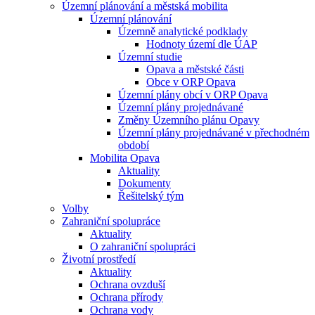
Územní plánování a městská mobilita
Územní plánování
Územně analytické podklady
Hodnoty území dle ÚAP
Územní studie
Opava a městské části
Obce v ORP Opava
Územní plány obcí v ORP Opava
Územní plány projednávané
Změny Územního plánu Opavy
Územní plány projednávané v přechodném
období
Mobilita Opava
Aktuality
Dokumenty
Řešitelský tým
Volby
Zahraniční spolupráce
Aktuality
O zahraniční spolupráci
Životní prostředí
Aktuality
Ochrana ovzduší
Ochrana přírody
Ochrana vody