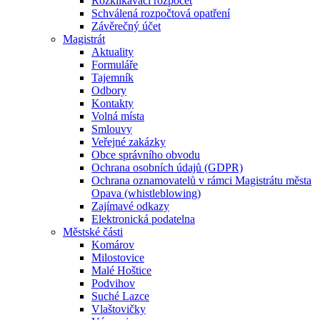
Rozklikávací rozpočet
Schválená rozpočtová opatření
Závěrečný účet
Magistrát
Aktuality
Formuláře
Tajemník
Odbory
Kontakty
Volná místa
Smlouvy
Veřejné zakázky
Obce správního obvodu
Ochrana osobních údajů (GDPR)
Ochrana oznamovatelů v rámci Magistrátu města
Opava (whistleblowing)
Zajímavé odkazy
Elektronická podatelna
Městské části
Komárov
Milostovice
Malé Hoštice
Podvihov
Suché Lazce
Vlaštovičky