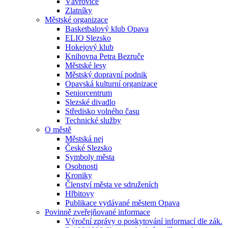
Vávrovice
Zlatníky
Městské organizace
Basketbalový klub Opava
ELIO Slezsko
Hokejový klub
Knihovna Petra Bezruče
Městské lesy
Městský dopravní podnik
Opavská kulturní organizace
Seniorcentrum
Slezské divadlo
Středisko volného času
Technické služby
O městě
Městská nej
České Slezsko
Symboly města
Osobnosti
Kroniky
Členství města ve sdruženích
Hřbitovy
Publikace vydávané městem Opava
Povinně zveřejňované informace
Výroční zprávy o poskytování informací dle zák.