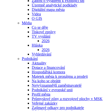
Žádost o vyjádření k existující síti
Územně analytické podklady
Digitální mapa města
Videa
O GIS
Média
Co se děje
Tiskové zprávy
TV vysílání
2026
Hláska
2026
Vyhledávání
Podnikání
Aktuality
Dotace a financování
Hospodářská komora
Majetek města k pronájmu a prodeji
Na koho se obrátit
Nejvýznamnější zaměstnavatelé
Podnikání v evropské unii
Profil města
Průmyslové zóny a rozvojové plochy v MSK
Veřejné zakázky
Zajímavé odkazy pro podnikatele