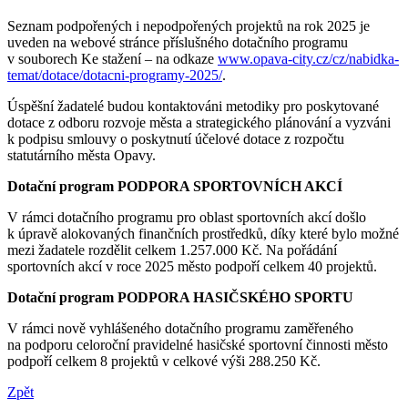
Seznam podpořených i nepodpořených projektů na rok 2025 je
uveden na webové stránce příslušného dotačního programu
v souborech Ke stažení – na odkaze
www.opava-city.cz/cz/nabidka-
temat/dotace/dotacni-programy-2025/
.
Úspěšní žadatelé budou kontaktováni metodiky pro poskytované
dotace z odboru rozvoje města a strategického plánování a vyzváni
k podpisu smlouvy o poskytnutí účelové dotace z rozpočtu
statutárního města Opavy.
Dotační program PODPORA SPORTOVNÍCH AKCÍ
V rámci dotačního programu pro oblast sportovních akcí došlo
k úpravě alokovaných finančních prostředků, díky které bylo možné
mezi žadatele rozdělit celkem 1.257.000 Kč. Na pořádání
sportovních akcí v roce 2025 město podpoří celkem 40 projektů.
Dotační program PODPORA HASIČSKÉHO SPORTU
V rámci nově vyhlášeného dotačního programu zaměřeného
na podporu celoroční pravidelné hasičské sportovní činnosti město
podpoří celkem 8 projektů v celkové výši 288.250 Kč.
Zpět