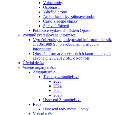
Volné hroby
Osobnosti
Válečné hroby
Architektonicky zajímavé hroby
Často kladené otázky
Správa hřbitovů
Publikace vydávané městem Opava
Povinně zveřejňované informace
Výroční zprávy o poskytování informací dle zák.
č. 106/1999 Sb. o svobodném přístupu k
informacím
Obecné informace o výsledcích kontrol dle § 26
zákona č. 255/2012 Sb., o kontrole
Úřední deska
Volené orgány města
Zastupitelstvo
Termíny zastupitelstva
2023
2024
2025
2026
Usnesení Zastupitelstva
Rada
Usnesení rady města Opavy
Vedení města