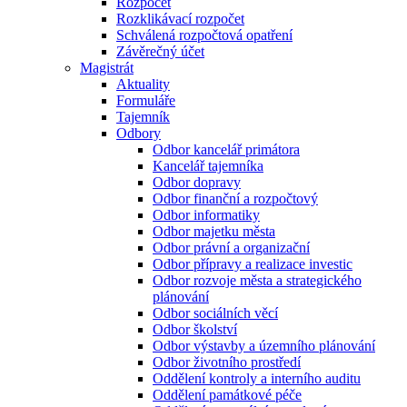
Rozpočet
Rozklikávací rozpočet
Schválená rozpočtová opatření
Závěrečný účet
Magistrát
Aktuality
Formuláře
Tajemník
Odbory
Odbor kancelář primátora
Kancelář tajemníka
Odbor dopravy
Odbor finanční a rozpočtový
Odbor informatiky
Odbor majetku města
Odbor právní a organizační
Odbor přípravy a realizace investic
Odbor rozvoje města a strategického
plánování
Odbor sociálních věcí
Odbor školství
Odbor výstavby a územního plánování
Odbor životního prostředí
Oddělení kontroly a interního auditu
Oddělení památkové péče