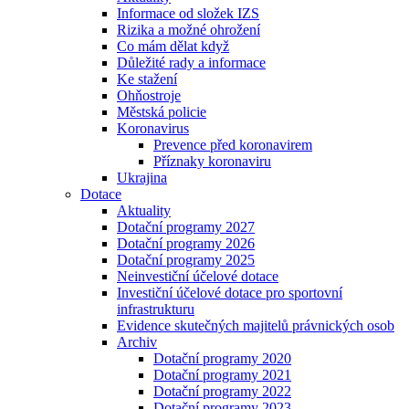
Informace od složek IZS
Rizika a možné ohrožení
Co mám dělat když
Důležité rady a informace
Ke stažení
Ohňostroje
Městská policie
Koronavirus
Prevence před koronavirem
Příznaky koronaviru
Ukrajina
Dotace
Aktuality
Dotační programy 2027
Dotační programy 2026
Dotační programy 2025
Neinvestiční účelové dotace
Investiční účelové dotace pro sportovní
infrastrukturu
Evidence skutečných majitelů právnických osob
Archiv
Dotační programy 2020
Dotační programy 2021
Dotační programy 2022
Dotační programy 2023