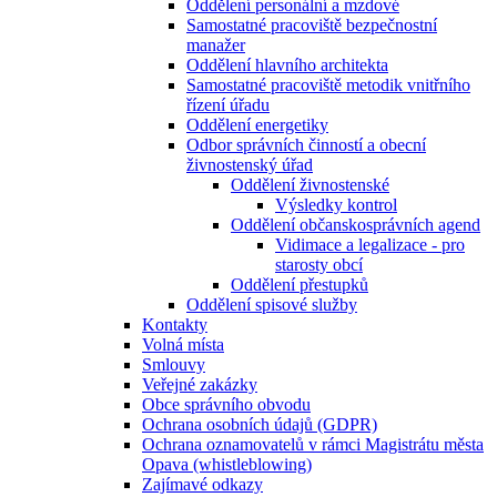
Oddělení personální a mzdové
Samostatné pracoviště bezpečnostní
manažer
Oddělení hlavního architekta
Samostatné pracoviště metodik vnitřního
řízení úřadu
Oddělení energetiky
Odbor správních činností a obecní
živnostenský úřad
Oddělení živnostenské
Výsledky kontrol
Oddělení občanskosprávních agend
Vidimace a legalizace - pro
starosty obcí
Oddělení přestupků
Oddělení spisové služby
Kontakty
Volná místa
Smlouvy
Veřejné zakázky
Obce správního obvodu
Ochrana osobních údajů (GDPR)
Ochrana oznamovatelů v rámci Magistrátu města
Opava (whistleblowing)
Zajímavé odkazy