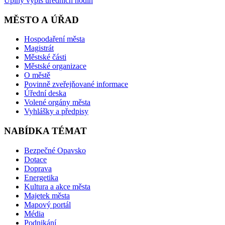
Úplný výpis úředních hodin
MĚSTO A ÚŘAD
Hospodaření města
Magistrát
Městské části
Městské organizace
O městě
Povinně zveřejňované informace
Úřední deska
Volené orgány města
Vyhlášky a předpisy
NABÍDKA TÉMAT
Bezpečné Opavsko
Dotace
Doprava
Energetika
Kultura a akce města
Majetek města
Mapový portál
Média
Podnikání