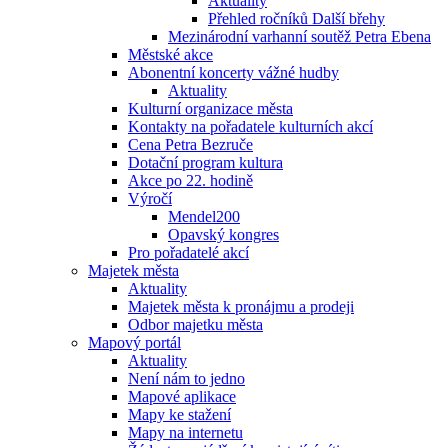
Aktuality
Přehled ročníků Další břehy
Mezinárodní varhanní soutěž Petra Ebena
Městské akce
Abonentní koncerty vážné hudby
Aktuality
Kulturní organizace města
Kontakty na pořadatele kulturních akcí
Cena Petra Bezruče
Dotační program kultura
Akce po 22. hodině
Výročí
Mendel200
Opavský kongres
Pro pořadatelé akcí
Majetek města
Aktuality
Majetek města k pronájmu a prodeji
Odbor majetku města
Mapový portál
Aktuality
Není nám to jedno
Mapové aplikace
Mapy ke stažení
Mapy na internetu