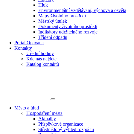
Hluk
Environmentální vzdělávání, výchova a osvěta
Mapy životního prostředí
Městský útulek
Dokumenty životního prostředí
Indikátory udržitelného rozvoje
Třídění odpadu
Portál Opavana
Kontakty
Úřední hodiny
Kde nás najdete
Katalog kontaktů
Město a úřad
Hospodaření města
Aktuality
Příspěvkové organizace
Střednědobý výhled rozpočtu