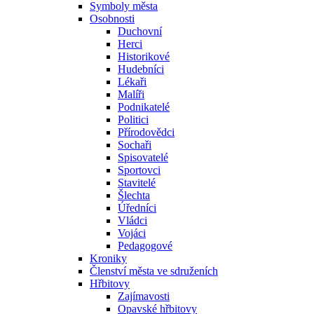
Symboly města
Osobnosti
Duchovní
Herci
Historikové
Hudebníci
Lékaři
Malíři
Podnikatelé
Politici
Přírodovědci
Sochaři
Spisovatelé
Sportovci
Stavitelé
Šlechta
Úředníci
Vládci
Vojáci
Pedagogové
Kroniky
Členství města ve sdruženích
Hřbitovy
Zajímavosti
Opavské hřbitovy