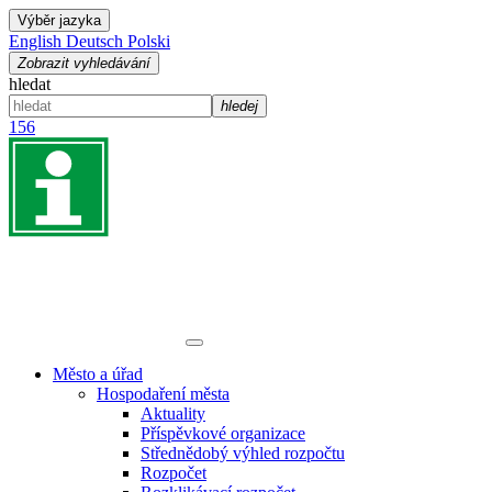
Výběr jazyka
English
Deutsch
Polski
Zobrazit vyhledávání
hledat
hledej
156
Město a úřad
Hospodaření města
Aktuality
Příspěvkové organizace
Střednědobý výhled rozpočtu
Rozpočet