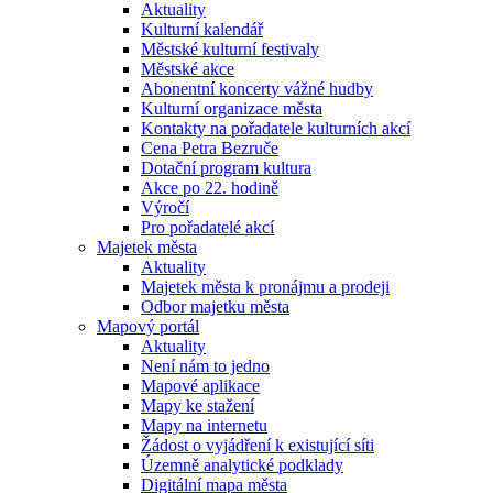
Aktuality
Kulturní kalendář
Městské kulturní festivaly
Městské akce
Abonentní koncerty vážné hudby
Kulturní organizace města
Kontakty na pořadatele kulturních akcí
Cena Petra Bezruče
Dotační program kultura
Akce po 22. hodině
Výročí
Pro pořadatelé akcí
Majetek města
Aktuality
Majetek města k pronájmu a prodeji
Odbor majetku města
Mapový portál
Aktuality
Není nám to jedno
Mapové aplikace
Mapy ke stažení
Mapy na internetu
Žádost o vyjádření k existující síti
Územně analytické podklady
Digitální mapa města