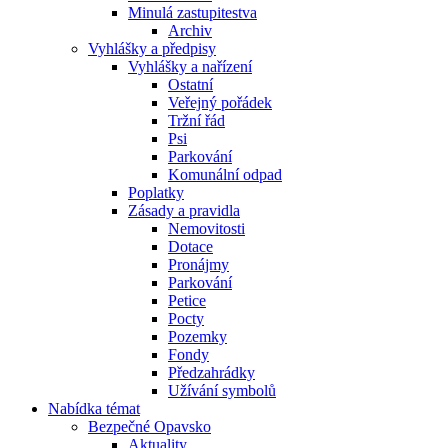
Minulá zastupitestva
Archiv
Vyhlášky a předpisy
Vyhlášky a nařízení
Ostatní
Veřejný pořádek
Tržní řád
Psi
Parkování
Komunální odpad
Poplatky
Zásady a pravidla
Nemovitosti
Dotace
Pronájmy
Parkování
Petice
Pocty
Pozemky
Fondy
Předzahrádky
Užívání symbolů
Nabídka témat
Bezpečné Opavsko
Aktuality