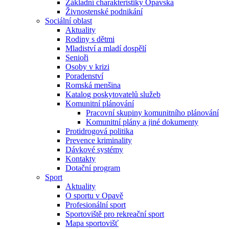
Základní charakteristiky Opavska
Živnostenské podnikání
Sociální oblast
Aktuality
Rodiny s dětmi
Mladiství a mladí dospělí
Senioři
Osoby v krizi
Poradenství
Romská menšina
Katalog poskytovatelů služeb
Komunitní plánování
Pracovní skupiny komunitního plánování
Komunitní plány a jiné dokumenty
Protidrogová politika
Prevence kriminality
Dávkové systémy
Kontakty
Dotační program
Sport
Aktuality
O sportu v Opavě
Profesionální sport
Sportoviště pro rekreační sport
Mapa sportovišť