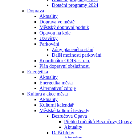
Dotační programy 2024
Doprava
Aktuality
Doprava ve městě
Městský dopravní podnik
Opavou na kole
Uzavírky
Parkování
Zóny placeného stání
Další možnosti parkování
Koordinátor ODIS, s. r. o.
Plán dopravní obslužnosti
Energetika
Aktuality
Energetika města
Alternativní zdroje
Kultura a akce města
Aktuality
Kulturní kalendář
Městské kulturní festivaly
Bezručova Opava
Přehled ročníků Bezručovy Opavy
Aktuality
Další břehy