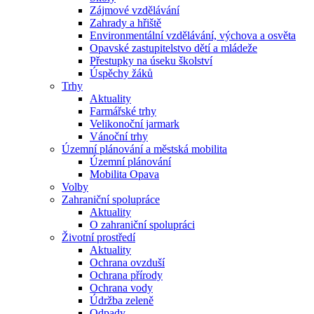
Zájmové vzdělávání
Zahrady a hřiště
Environmentální vzdělávání, výchova a osvěta
Opavské zastupitelstvo dětí a mládeže
Přestupky na úseku školství
Úspěchy žáků
Trhy
Aktuality
Farmářské trhy
Velikonoční jarmark
Vánoční trhy
Územní plánování a městská mobilita
Územní plánování
Mobilita Opava
Volby
Zahraniční spolupráce
Aktuality
O zahraniční spolupráci
Životní prostředí
Aktuality
Ochrana ovzduší
Ochrana přírody
Ochrana vody
Údržba zeleně
Odpady