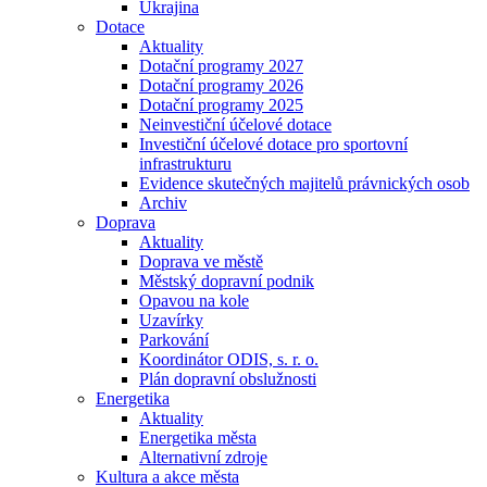
Ukrajina
Dotace
Aktuality
Dotační programy 2027
Dotační programy 2026
Dotační programy 2025
Neinvestiční účelové dotace
Investiční účelové dotace pro sportovní
infrastrukturu
Evidence skutečných majitelů právnických osob
Archiv
Doprava
Aktuality
Doprava ve městě
Městský dopravní podnik
Opavou na kole
Uzavírky
Parkování
Koordinátor ODIS, s. r. o.
Plán dopravní obslužnosti
Energetika
Aktuality
Energetika města
Alternativní zdroje
Kultura a akce města