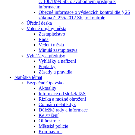
č. 106/1999 Sb. o svobodném přístupu k
informacím
Obecné informace o výsledcích kontrol dle § 26
zákona č. 255/2012 Sb., o kontrole
Úřední deska
Volené orgány města
Zastupitelstvo
Rada
Vedení města
Minulá zastupitestva
Vyhlášky a předpisy
Vyhlášky a nařízení
Poplatky
Zásady a pravidla
Nabídka témat
Bezpečné Opavsko
Aktuality
Informace od složek IZS
Rizika a možné ohrožení
Co mám dělat když
Důležité rady a informace
Ke stažení
Ohňostroje
Městská policie
Koronavirus