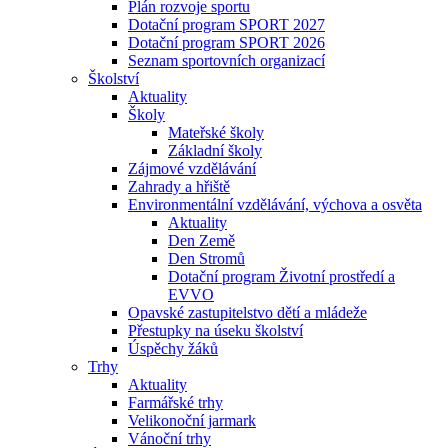
Plán rozvoje sportu
Dotační program SPORT 2027
Dotační program SPORT 2026
Seznam sportovních organizací
Školství
Aktuality
Školy
Mateřské školy
Základní školy
Zájmové vzdělávání
Zahrady a hřiště
Environmentální vzdělávání, výchova a osvěta
Aktuality
Den Země
Den Stromů
Dotační program Životní prostředí a
EVVO
Opavské zastupitelstvo dětí a mládeže
Přestupky na úseku školství
Úspěchy žáků
Trhy
Aktuality
Farmářské trhy
Velikonoční jarmark
Vánoční trhy