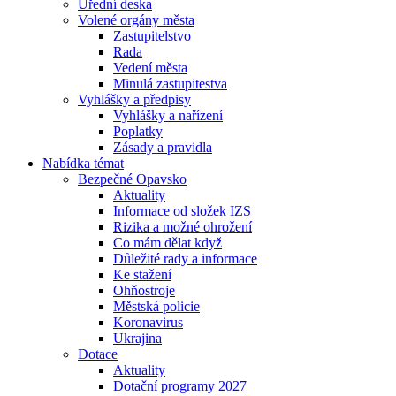
Úřední deska
Volené orgány města
Zastupitelstvo
Rada
Vedení města
Minulá zastupitestva
Vyhlášky a předpisy
Vyhlášky a nařízení
Poplatky
Zásady a pravidla
Nabídka témat
Bezpečné Opavsko
Aktuality
Informace od složek IZS
Rizika a možné ohrožení
Co mám dělat když
Důležité rady a informace
Ke stažení
Ohňostroje
Městská policie
Koronavirus
Ukrajina
Dotace
Aktuality
Dotační programy 2027