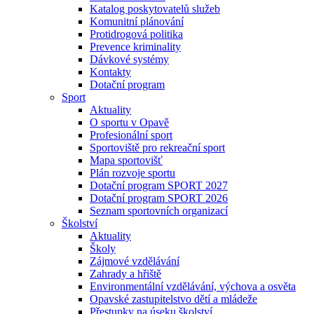
Katalog poskytovatelů služeb
Komunitní plánování
Protidrogová politika
Prevence kriminality
Dávkové systémy
Kontakty
Dotační program
Sport
Aktuality
O sportu v Opavě
Profesionální sport
Sportoviště pro rekreační sport
Mapa sportovišť
Plán rozvoje sportu
Dotační program SPORT 2027
Dotační program SPORT 2026
Seznam sportovních organizací
Školství
Aktuality
Školy
Zájmové vzdělávání
Zahrady a hřiště
Environmentální vzdělávání, výchova a osvěta
Opavské zastupitelstvo dětí a mládeže
Přestupky na úseku školství