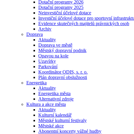
Dotační programy 2026
Dotační programy 2025
Neinvestiční účelové dotace
Investiční účelové dotace pro sportovní infrastrukt
Evidence skutečných majitelů právnických osob
Archiv
Doprava
Aktuality
Doprava ve městě
Městský dopravní podnik
Opavou na kole
Uzavírky
Parkování
Koordinátor ODIS, s. r. o.
Plán dopravní obslužnosti
Energetika
Aktuality
Energetika města
Alternativní zdroje
Kultura a akce města
Aktuality
Kulturní kalendář
Městské kulturní festivaly
Městské akce
Abonentní koncerty vážné hudby