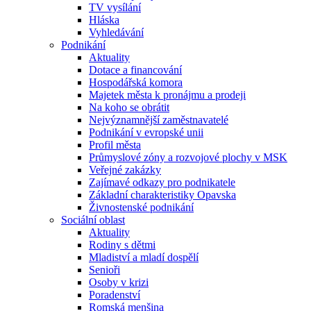
TV vysílání
Hláska
Vyhledávání
Podnikání
Aktuality
Dotace a financování
Hospodářská komora
Majetek města k pronájmu a prodeji
Na koho se obrátit
Nejvýznamnější zaměstnavatelé
Podnikání v evropské unii
Profil města
Průmyslové zóny a rozvojové plochy v MSK
Veřejné zakázky
Zajímavé odkazy pro podnikatele
Základní charakteristiky Opavska
Živnostenské podnikání
Sociální oblast
Aktuality
Rodiny s dětmi
Mladiství a mladí dospělí
Senioři
Osoby v krizi
Poradenství
Romská menšina