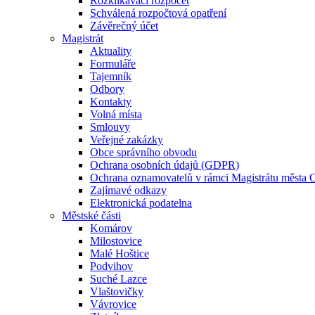
Rozklikávací rozpočet
Schválená rozpočtová opatření
Závěrečný účet
Magistrát
Aktuality
Formuláře
Tajemník
Odbory
Kontakty
Volná místa
Smlouvy
Veřejné zakázky
Obce správního obvodu
Ochrana osobních údajů (GDPR)
Ochrana oznamovatelů v rámci Magistrátu města 
Zajímavé odkazy
Elektronická podatelna
Městské části
Komárov
Milostovice
Malé Hoštice
Podvihov
Suché Lazce
Vlaštovičky
Vávrovice