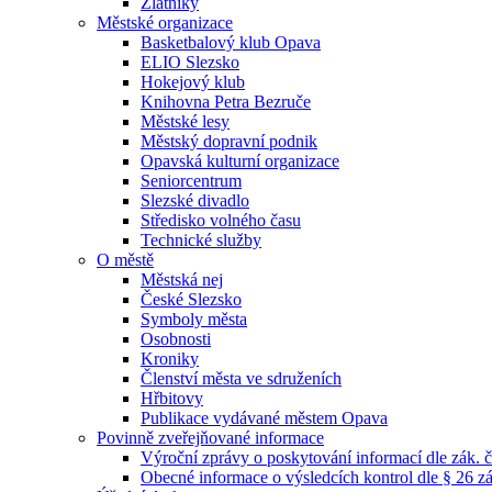
Zlatníky
Městské organizace
Basketbalový klub Opava
ELIO Slezsko
Hokejový klub
Knihovna Petra Bezruče
Městské lesy
Městský dopravní podnik
Opavská kulturní organizace
Seniorcentrum
Slezské divadlo
Středisko volného času
Technické služby
O městě
Městská nej
České Slezsko
Symboly města
Osobnosti
Kroniky
Členství města ve sdruženích
Hřbitovy
Publikace vydávané městem Opava
Povinně zveřejňované informace
Výroční zprávy o poskytování informací dle zák. 
Obecné informace o výsledcích kontrol dle § 26 zá