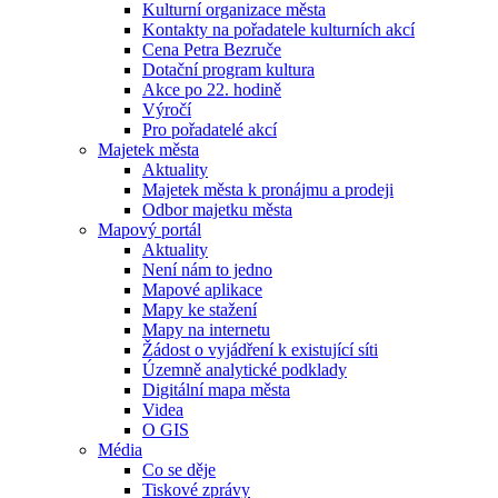
Kulturní organizace města
Kontakty na pořadatele kulturních akcí
Cena Petra Bezruče
Dotační program kultura
Akce po 22. hodině
Výročí
Pro pořadatelé akcí
Majetek města
Aktuality
Majetek města k pronájmu a prodeji
Odbor majetku města
Mapový portál
Aktuality
Není nám to jedno
Mapové aplikace
Mapy ke stažení
Mapy na internetu
Žádost o vyjádření k existující síti
Územně analytické podklady
Digitální mapa města
Videa
O GIS
Média
Co se děje
Tiskové zprávy