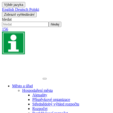
Výběr jazyka
English
Deutsch
Polski
Zobrazit vyhledávání
hledat
hledej
156
Město a úřad
Hospodaření města
Aktuality
Příspěvkové organizace
Střednědobý výhled rozpočtu
Rozpočet