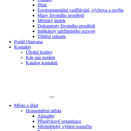
Hluk
Environmentální vzdělávání, výchova a osvěta
Mapy životního prostředí
Městský útulek
Dokumenty životního prostředí
Indikátory udržitelného rozvoje
Třídění odpadu
Portál Opavana
Kontakty
Úřední hodiny
Kde nás najdete
Katalog kontaktů
Město a úřad
Hospodaření města
Aktuality
Příspěvkové organizace
Střednědobý výhled rozpočtu