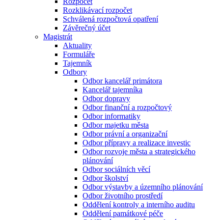
Rozpočet
Rozklikávací rozpočet
Schválená rozpočtová opatření
Závěrečný účet
Magistrát
Aktuality
Formuláře
Tajemník
Odbory
Odbor kancelář primátora
Kancelář tajemníka
Odbor dopravy
Odbor finanční a rozpočtový
Odbor informatiky
Odbor majetku města
Odbor právní a organizační
Odbor přípravy a realizace investic
Odbor rozvoje města a strategického
plánování
Odbor sociálních věcí
Odbor školství
Odbor výstavby a územního plánování
Odbor životního prostředí
Oddělení kontroly a interního auditu
Oddělení památkové péče