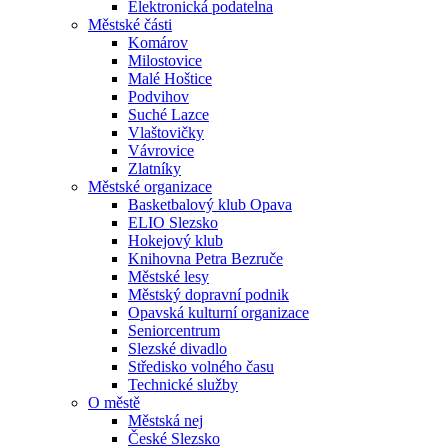
Elektronická podatelna
Městské části
Komárov
Milostovice
Malé Hoštice
Podvihov
Suché Lazce
Vlaštovičky
Vávrovice
Zlatníky
Městské organizace
Basketbalový klub Opava
ELIO Slezsko
Hokejový klub
Knihovna Petra Bezruče
Městské lesy
Městský dopravní podnik
Opavská kulturní organizace
Seniorcentrum
Slezské divadlo
Středisko volného času
Technické služby
O městě
Městská nej
České Slezsko