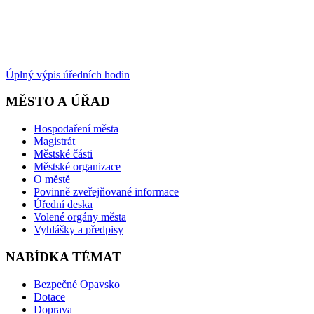
Úplný výpis úředních hodin
MĚSTO A ÚŘAD
Hospodaření města
Magistrát
Městské části
Městské organizace
O městě
Povinně zveřejňované informace
Úřední deska
Volené orgány města
Vyhlášky a předpisy
NABÍDKA TÉMAT
Bezpečné Opavsko
Dotace
Doprava