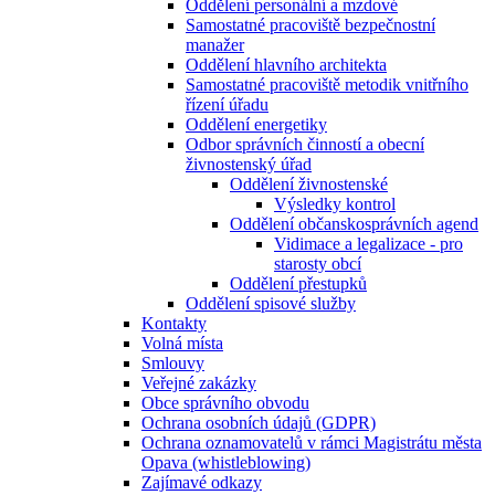
Oddělení personální a mzdové
Samostatné pracoviště bezpečnostní
manažer
Oddělení hlavního architekta
Samostatné pracoviště metodik vnitřního
řízení úřadu
Oddělení energetiky
Odbor správních činností a obecní
živnostenský úřad
Oddělení živnostenské
Výsledky kontrol
Oddělení občanskosprávních agend
Vidimace a legalizace - pro
starosty obcí
Oddělení přestupků
Oddělení spisové služby
Kontakty
Volná místa
Smlouvy
Veřejné zakázky
Obce správního obvodu
Ochrana osobních údajů (GDPR)
Ochrana oznamovatelů v rámci Magistrátu města
Opava (whistleblowing)
Zajímavé odkazy