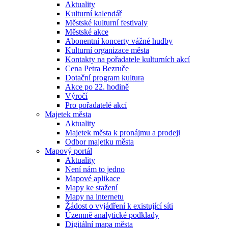
Aktuality
Kulturní kalendář
Městské kulturní festivaly
Městské akce
Abonentní koncerty vážné hudby
Kulturní organizace města
Kontakty na pořadatele kulturních akcí
Cena Petra Bezruče
Dotační program kultura
Akce po 22. hodině
Výročí
Pro pořadatelé akcí
Majetek města
Aktuality
Majetek města k pronájmu a prodeji
Odbor majetku města
Mapový portál
Aktuality
Není nám to jedno
Mapové aplikace
Mapy ke stažení
Mapy na internetu
Žádost o vyjádření k existující síti
Územně analytické podklady
Digitální mapa města