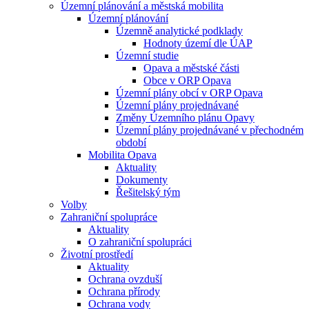
Územní plánování a městská mobilita
Územní plánování
Územně analytické podklady
Hodnoty území dle ÚAP
Územní studie
Opava a městské části
Obce v ORP Opava
Územní plány obcí v ORP Opava
Územní plány projednávané
Změny Územního plánu Opavy
Územní plány projednávané v přechodném
období
Mobilita Opava
Aktuality
Dokumenty
Řešitelský tým
Volby
Zahraniční spolupráce
Aktuality
O zahraniční spolupráci
Životní prostředí
Aktuality
Ochrana ovzduší
Ochrana přírody
Ochrana vody