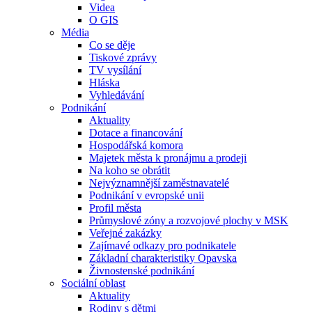
Videa
O GIS
Média
Co se děje
Tiskové zprávy
TV vysílání
Hláska
Vyhledávání
Podnikání
Aktuality
Dotace a financování
Hospodářská komora
Majetek města k pronájmu a prodeji
Na koho se obrátit
Nejvýznamnější zaměstnavatelé
Podnikání v evropské unii
Profil města
Průmyslové zóny a rozvojové plochy v MSK
Veřejné zakázky
Zajímavé odkazy pro podnikatele
Základní charakteristiky Opavska
Živnostenské podnikání
Sociální oblast
Aktuality
Rodiny s dětmi