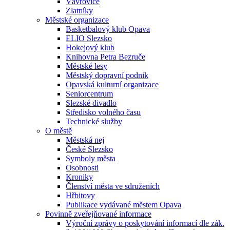
Vávrovice
Zlatníky
Městské organizace
Basketbalový klub Opava
ELIO Slezsko
Hokejový klub
Knihovna Petra Bezruče
Městské lesy
Městský dopravní podnik
Opavská kulturní organizace
Seniorcentrum
Slezské divadlo
Středisko volného času
Technické služby
O městě
Městská nej
České Slezsko
Symboly města
Osobnosti
Kroniky
Členství města ve sdruženích
Hřbitovy
Publikace vydávané městem Opava
Povinně zveřejňované informace
Výroční zprávy o poskytování informací dle zák.