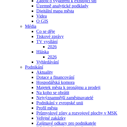
Žádost o vyjádření k existující síti
Územně analytické podklady
Digitální mapa města
Videa
O GIS
Média
Co se děje
Tiskové zprávy
TV vysílání
2026
Hláska
2026
Vyhledávání
Podnikání
Aktuality
Dotace a financování
Hospodářská komora
Majetek města k pronájmu a prodeji
Na koho se obrátit
Nejvýznamnější zaměstnavatelé
Podnikání v evropské unii
Profil města
Průmyslové zóny a rozvojové plochy v MSK
Veřejné zakázky
Zajímavé odkazy pro podnikatele