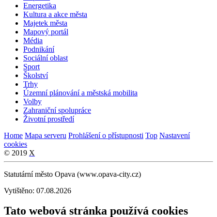
Energetika
Kultura a akce města
Majetek města
Mapový portál
Média
Podnikání
Sociální oblast
Sport
Školství
Trhy
Územní plánování a městská mobilita
Volby
Zahraniční spolupráce
Životní prostředí
Home
Mapa serveru
Prohlášení o přístupnosti
Top
Nastavení
cookies
© 2019
X
Statutární město Opava (www.opava-city.cz)
Vytištěno: 07.08.2026
Tato webová stránka používá cookies