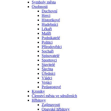
Symboly města
Osobnosti
Duchovní
Herci
Historikové
Hudebníci
Lékaři
Malíři
Podnikatelé
Politici
Přírodovědci
Sochaři
Spisovatelé
Sportovci
Stavitelé
Šlechta
Úředníci
Vládci
Vojáci
Pedagogové
Kroniky
Členství města ve sdruženích
Hřbitovy
Zajímavosti
Opavské hřbitovy