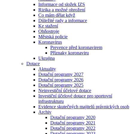
Informace od složek IZS
Rizika a možné ohrožení
Co mám dělat když
Důležité rady a informace
Ke stažení
Ohňostroje
Městská policie
Koronavirus
Prevence před koronavirem
Příznaky koronaviru
Ukrajina
Dotace
Aktuality
Dotační programy 2027
Dotační programy 2026
Dotační programy 2025
Neinvestiční účelové dotace
Investiční účelové dotace pro sportovní
infrastrukturu
Evidence skutečných majitelů právnických osob
Archiv
Dotační programy 2020
Dotační programy 2021
Dotační programy 2022
Dotační programy 2023