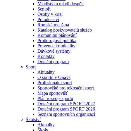
Mladiství a mladí dospělí
Senioři
Osoby v krizi
Poradenství
Romská menšina
Katalog poskytovatelů služeb
Komunitní plánování
Protidrogová politika
Prevence kriminality
Dávkové systémy
Kontakty
Dotační program
Sport
Aktuality
O sportu v Opavě
Profesionální sport
Sportoviště pro rekreační sport
Mapa sportovišť
Plán rozvoje sportu
Dotační program SPORT 2027
Dotační program SPORT 2026
Seznam sportovních organizací
Školství
Aktuality
Školy