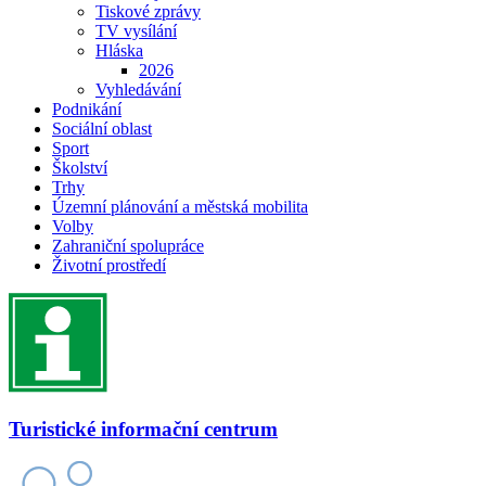
Tiskové zprávy
TV vysílání
Hláska
2026
Vyhledávání
Podnikání
Sociální oblast
Sport
Školství
Trhy
Územní plánování a městská mobilita
Volby
Zahraniční spolupráce
Životní prostředí
Turistické informační centrum