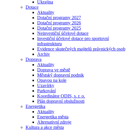
Ukrajina
Dotace
Aktuality
Dotační programy 2027
Dotační programy 2026
Dotační programy 2025
Neinvestiční účelové dotace
Investiční účelové dotace pro sportovní
infrastrukturu
Evidence skutečných majitelů právnických osob
Archiv
Doprava
Aktuality
Doprava ve městě
Městský dopravní podnik
Opavou na kole
Uzavírky
Parkování
Koordinátor ODIS, s. r. o.
Plán dopravní obslužnosti
Energetika
Aktuality
Energetika města
Alternativní zdroje
Kultura a akce města