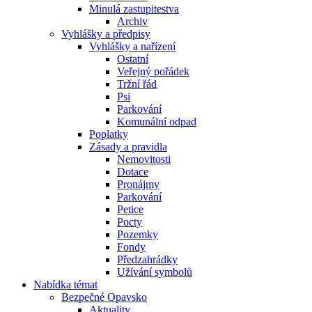
Minulá zastupitestva
Archiv
Vyhlášky a předpisy
Vyhlášky a nařízení
Ostatní
Veřejný pořádek
Tržní řád
Psi
Parkování
Komunální odpad
Poplatky
Zásady a pravidla
Nemovitosti
Dotace
Pronájmy
Parkování
Petice
Pocty
Pozemky
Fondy
Předzahrádky
Užívání symbolů
Nabídka témat
Bezpečné Opavsko
Aktuality