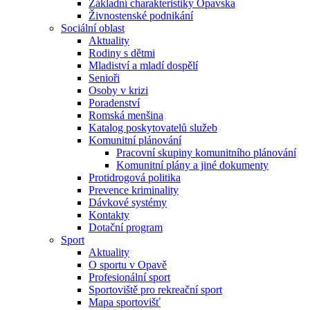
Základní charakteristiky Opavska
Živnostenské podnikání
Sociální oblast
Aktuality
Rodiny s dětmi
Mladiství a mladí dospělí
Senioři
Osoby v krizi
Poradenství
Romská menšina
Katalog poskytovatelů služeb
Komunitní plánování
Pracovní skupiny komunitního plánování
Komunitní plány a jiné dokumenty
Protidrogová politika
Prevence kriminality
Dávkové systémy
Kontakty
Dotační program
Sport
Aktuality
O sportu v Opavě
Profesionální sport
Sportoviště pro rekreační sport
Mapa sportovišť