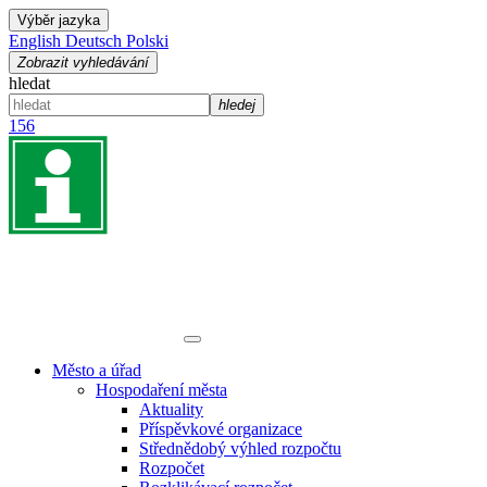
Výběr jazyka
English
Deutsch
Polski
Zobrazit vyhledávání
hledat
hledej
156
Město a úřad
Hospodaření města
Aktuality
Příspěvkové organizace
Střednědobý výhled rozpočtu
Rozpočet