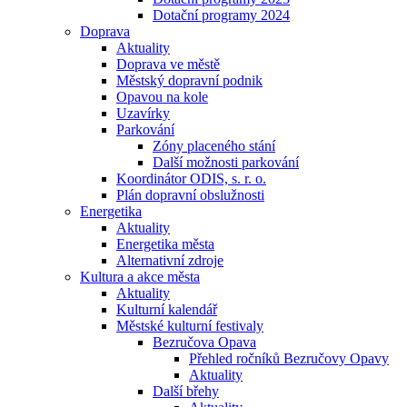
Dotační programy 2024
Doprava
Aktuality
Doprava ve městě
Městský dopravní podnik
Opavou na kole
Uzavírky
Parkování
Zóny placeného stání
Další možnosti parkování
Koordinátor ODIS, s. r. o.
Plán dopravní obslužnosti
Energetika
Aktuality
Energetika města
Alternativní zdroje
Kultura a akce města
Aktuality
Kulturní kalendář
Městské kulturní festivaly
Bezručova Opava
Přehled ročníků Bezručovy Opavy
Aktuality
Další břehy