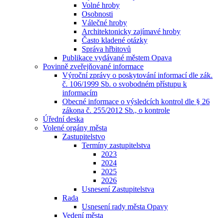
Volné hroby
Osobnosti
Válečné hroby
Architektonicky zajímavé hroby
Často kladené otázky
Správa hřbitovů
Publikace vydávané městem Opava
Povinně zveřejňované informace
Výroční zprávy o poskytování informací dle zák.
č. 106/1999 Sb. o svobodném přístupu k
informacím
Obecné informace o výsledcích kontrol dle § 26
zákona č. 255/2012 Sb., o kontrole
Úřední deska
Volené orgány města
Zastupitelstvo
Termíny zastupitelstva
2023
2024
2025
2026
Usnesení Zastupitelstva
Rada
Usnesení rady města Opavy
Vedení města