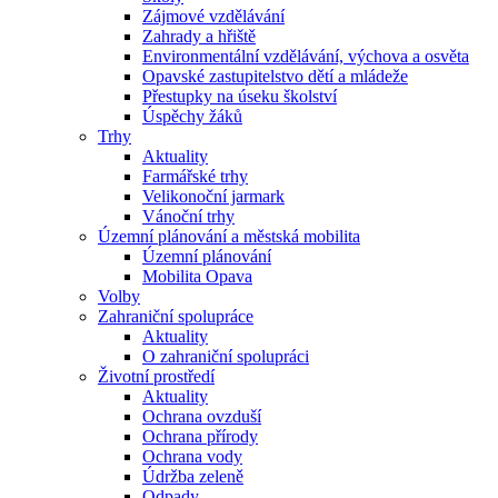
Zájmové vzdělávání
Zahrady a hřiště
Environmentální vzdělávání, výchova a osvěta
Opavské zastupitelstvo dětí a mládeže
Přestupky na úseku školství
Úspěchy žáků
Trhy
Aktuality
Farmářské trhy
Velikonoční jarmark
Vánoční trhy
Územní plánování a městská mobilita
Územní plánování
Mobilita Opava
Volby
Zahraniční spolupráce
Aktuality
O zahraniční spolupráci
Životní prostředí
Aktuality
Ochrana ovzduší
Ochrana přírody
Ochrana vody
Údržba zeleně
Odpady