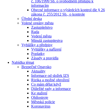
č. 106/1999 Sb. o svobodném přístupu k
informacím
Obecné informace o výsledcích kontrol dle § 26
zákona č. 255/2012 Sb., o kontrole
Úřední deska
Volené orgány města
Zastupitelstvo
Rada
Vedení města
Minulá zastupitestva
Vyhlášky a předpisy
Vyhlášky a nařízení
Poplatky
Zásady a pravidla
Nabídka témat
Bezpečné Opavsko
Aktuality
Informace od složek IZS
Rizika a možné ohrožení
Co mám dělat když
Důležité rady a informace
Ke stažení
Ohňostroje
Městská policie
Koronavirus