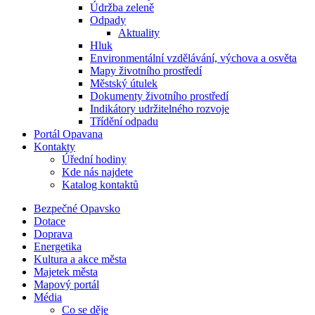
Údržba zeleně
Odpady
Aktuality
Hluk
Environmentální vzdělávání, výchova a osvěta
Mapy životního prostředí
Městský útulek
Dokumenty životního prostředí
Indikátory udržitelného rozvoje
Třídění odpadu
Portál Opavana
Kontakty
Úřední hodiny
Kde nás najdete
Katalog kontaktů
Bezpečné Opavsko
Dotace
Doprava
Energetika
Kultura a akce města
Majetek města
Mapový portál
Média
Co se děje