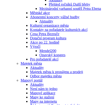
Aktuality
Přehled ročníků Další břehy
Mezinárodní varhanní soutěž Petra Ebena
Městské akce
Abonentní koncerty vážné hudby
Aktuality
Kulturní organizace města
Kontakty na pořadatele kulturních akcí
Cena Petra Bezruče
Dotační program kultura
Akce po 22. hodině
Výročí
Mendel200
Opavský kongres
Pro pořadatelé akcí
Majetek města
Aktuality
Majetek města k pronájmu a prodeji
Odbor majetku města
Mapový portál
Aktuality
Není nám to jedno
Mapové aplikace
Mapy ke stažení
Mapy na internetu