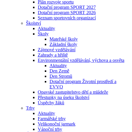
Plán rozvoje sportu
Dotační program SPORT 2027
Dotační program SPORT 2026
Seznam sportovních organizací
Školství
Aktuality
Školy
Mateřské školy
Základní školy
Zájmové vzdělávání
Zahrady a hřiště
Environmentální vzdělávání, výchova a osvěta
Aktuality
Den Země
Den Stromů
Dotační program Životní prostředí a
EVVO
Opavské zastupitelstvo dětí a mládeže
Přestupky na úseku školství
Úspěchy žáků
Trhy
Aktuality
Farmářské trhy
Velikonoční jarmark
Vánoční trhy