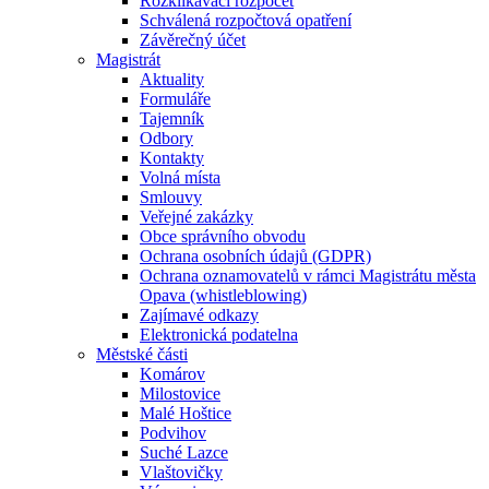
Rozklikávací rozpočet
Schválená rozpočtová opatření
Závěrečný účet
Magistrát
Aktuality
Formuláře
Tajemník
Odbory
Kontakty
Volná místa
Smlouvy
Veřejné zakázky
Obce správního obvodu
Ochrana osobních údajů (GDPR)
Ochrana oznamovatelů v rámci Magistrátu města
Opava (whistleblowing)
Zajímavé odkazy
Elektronická podatelna
Městské části
Komárov
Milostovice
Malé Hoštice
Podvihov
Suché Lazce
Vlaštovičky