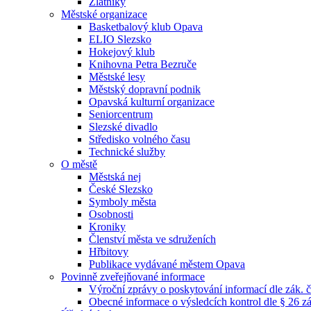
Zlatníky
Městské organizace
Basketbalový klub Opava
ELIO Slezsko
Hokejový klub
Knihovna Petra Bezruče
Městské lesy
Městský dopravní podnik
Opavská kulturní organizace
Seniorcentrum
Slezské divadlo
Středisko volného času
Technické služby
O městě
Městská nej
České Slezsko
Symboly města
Osobnosti
Kroniky
Členství města ve sdruženích
Hřbitovy
Publikace vydávané městem Opava
Povinně zveřejňované informace
Výroční zprávy o poskytování informací dle zák. 
Obecné informace o výsledcích kontrol dle § 26 zá