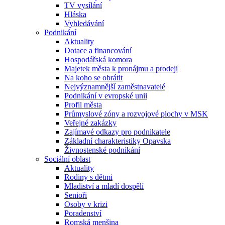
TV vysílání
Hláska
Vyhledávání
Podnikání
Aktuality
Dotace a financování
Hospodářská komora
Majetek města k pronájmu a prodeji
Na koho se obrátit
Nejvýznamnější zaměstnavatelé
Podnikání v evropské unii
Profil města
Průmyslové zóny a rozvojové plochy v MSK
Veřejné zakázky
Zajímavé odkazy pro podnikatele
Základní charakteristiky Opavska
Živnostenské podnikání
Sociální oblast
Aktuality
Rodiny s dětmi
Mladiství a mladí dospělí
Senioři
Osoby v krizi
Poradenství
Romská menšina