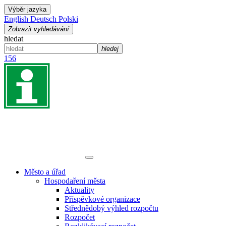
Výběr jazyka
English
Deutsch
Polski
Zobrazit vyhledávání
hledat
hledej
156
Město a úřad
Hospodaření města
Aktuality
Příspěvkové organizace
Střednědobý výhled rozpočtu
Rozpočet