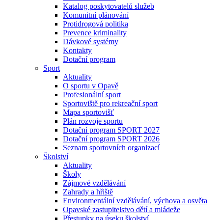
Katalog poskytovatelů služeb
Komunitní plánování
Protidrogová politika
Prevence kriminality
Dávkové systémy
Kontakty
Dotační program
Sport
Aktuality
O sportu v Opavě
Profesionální sport
Sportoviště pro rekreační sport
Mapa sportovišť
Plán rozvoje sportu
Dotační program SPORT 2027
Dotační program SPORT 2026
Seznam sportovních organizací
Školství
Aktuality
Školy
Zájmové vzdělávání
Zahrady a hřiště
Environmentální vzdělávání, výchova a osvěta
Opavské zastupitelstvo dětí a mládeže
Přestupky na úseku školství