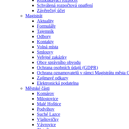
Rozklikávací rozpočet
Schválená rozpočtová opatření
Závěrečný účet
Magistrát
Aktuality
Formuláře
Tajemník
Odbory
Kontakty
Volná místa
Smlouvy
Veřejné zakázky
Obce správního obvodu
Ochrana osobních údajů (GDPR)
Ochrana oznamovatelů v rámci Magistrátu města 
Zajímavé odkazy
Elektronická podatelna
Městské části
Komárov
Milostovice
Malé Hoštice
Podvihov
Suché Lazce
Vlaštovičky
Vávrovice