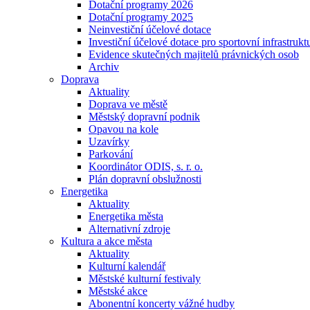
Dotační programy 2026
Dotační programy 2025
Neinvestiční účelové dotace
Investiční účelové dotace pro sportovní infrastrukt
Evidence skutečných majitelů právnických osob
Archiv
Doprava
Aktuality
Doprava ve městě
Městský dopravní podnik
Opavou na kole
Uzavírky
Parkování
Koordinátor ODIS, s. r. o.
Plán dopravní obslužnosti
Energetika
Aktuality
Energetika města
Alternativní zdroje
Kultura a akce města
Aktuality
Kulturní kalendář
Městské kulturní festivaly
Městské akce
Abonentní koncerty vážné hudby