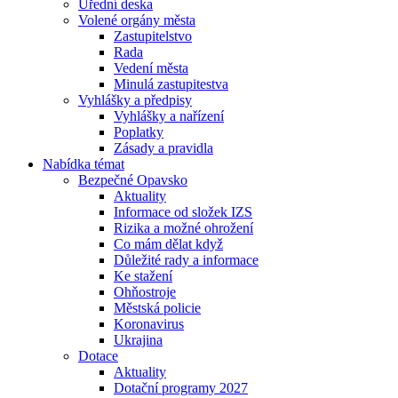
Úřední deska
Volené orgány města
Zastupitelstvo
Rada
Vedení města
Minulá zastupitestva
Vyhlášky a předpisy
Vyhlášky a nařízení
Poplatky
Zásady a pravidla
Nabídka témat
Bezpečné Opavsko
Aktuality
Informace od složek IZS
Rizika a možné ohrožení
Co mám dělat když
Důležité rady a informace
Ke stažení
Ohňostroje
Městská policie
Koronavirus
Ukrajina
Dotace
Aktuality
Dotační programy 2027