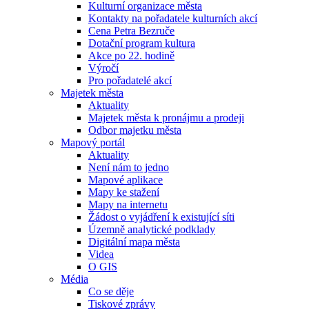
Kulturní organizace města
Kontakty na pořadatele kulturních akcí
Cena Petra Bezruče
Dotační program kultura
Akce po 22. hodině
Výročí
Pro pořadatelé akcí
Majetek města
Aktuality
Majetek města k pronájmu a prodeji
Odbor majetku města
Mapový portál
Aktuality
Není nám to jedno
Mapové aplikace
Mapy ke stažení
Mapy na internetu
Žádost o vyjádření k existující síti
Územně analytické podklady
Digitální mapa města
Videa
O GIS
Média
Co se děje
Tiskové zprávy