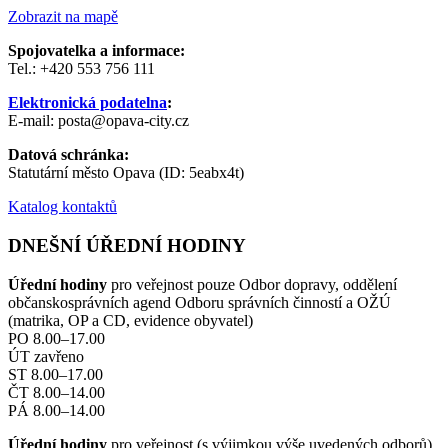
Zobrazit na mapě
Spojovatelka a informace:
Tel.: +420 553 756 111
Elektronická podatelna
:
E-mail: posta@opava-city.cz
Datová schránka:
Statutární město Opava (ID: 5eabx4t)
Katalog kontaktů
DNEŠNÍ ÚŘEDNÍ HODINY
Úřední hodiny
pro veřejnost pouze Odbor dopravy, oddělení
občanskosprávních agend Odboru správních činností a OŽÚ
(matrika, OP a CD, evidence obyvatel)
PO 8.00–17.00
ÚT zavřeno
ST 8.00–17.00
ČT 8.00–14.00
PÁ 8.00–14.00
Úřední hodiny
pro veřejnost (s výjimkou výše uvedených odborů)