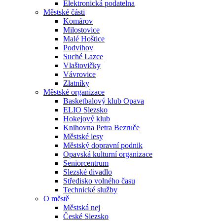
Elektronická podatelna
Městské části
Komárov
Milostovice
Malé Hoštice
Podvihov
Suché Lazce
Vlaštovičky
Vávrovice
Zlatníky
Městské organizace
Basketbalový klub Opava
ELIO Slezsko
Hokejový klub
Knihovna Petra Bezruče
Městské lesy
Městský dopravní podnik
Opavská kulturní organizace
Seniorcentrum
Slezské divadlo
Středisko volného času
Technické služby
O městě
Městská nej
České Slezsko