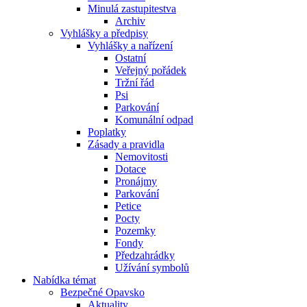
Minulá zastupitestva
Archiv
Vyhlášky a předpisy
Vyhlášky a nařízení
Ostatní
Veřejný pořádek
Tržní řád
Psi
Parkování
Komunální odpad
Poplatky
Zásady a pravidla
Nemovitosti
Dotace
Pronájmy
Parkování
Petice
Pocty
Pozemky
Fondy
Předzahrádky
Užívání symbolů
Nabídka témat
Bezpečné Opavsko
Aktuality