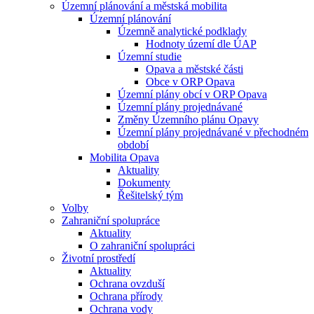
Územní plánování a městská mobilita
Územní plánování
Územně analytické podklady
Hodnoty území dle ÚAP
Územní studie
Opava a městské části
Obce v ORP Opava
Územní plány obcí v ORP Opava
Územní plány projednávané
Změny Územního plánu Opavy
Územní plány projednávané v přechodném
období
Mobilita Opava
Aktuality
Dokumenty
Řešitelský tým
Volby
Zahraniční spolupráce
Aktuality
O zahraniční spolupráci
Životní prostředí
Aktuality
Ochrana ovzduší
Ochrana přírody
Ochrana vody