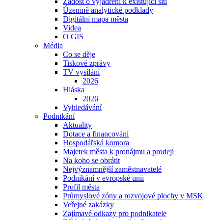
Žádost o vyjádření k existující síti
Územně analytické podklady
Digitální mapa města
Videa
O GIS
Média
Co se děje
Tiskové zprávy
TV vysílání
2026
Hláska
2026
Vyhledávání
Podnikání
Aktuality
Dotace a financování
Hospodářská komora
Majetek města k pronájmu a prodeji
Na koho se obrátit
Nejvýznamnější zaměstnavatelé
Podnikání v evropské unii
Profil města
Průmyslové zóny a rozvojové plochy v MSK
Veřejné zakázky
Zajímavé odkazy pro podnikatele