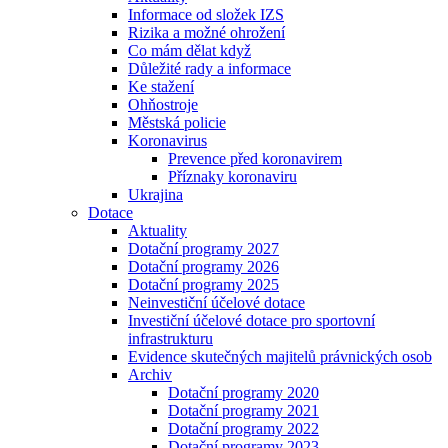
Informace od složek IZS
Rizika a možné ohrožení
Co mám dělat když
Důležité rady a informace
Ke stažení
Ohňostroje
Městská policie
Koronavirus
Prevence před koronavirem
Příznaky koronaviru
Ukrajina
Dotace
Aktuality
Dotační programy 2027
Dotační programy 2026
Dotační programy 2025
Neinvestiční účelové dotace
Investiční účelové dotace pro sportovní
infrastrukturu
Evidence skutečných majitelů právnických osob
Archiv
Dotační programy 2020
Dotační programy 2021
Dotační programy 2022
Dotační programy 2023