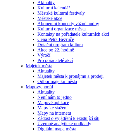
Aktuality
Kulturní kalendář
Městské kulturní festivaly
Městské akce
Abonentní koncerty vážné hudby
Kulturní organizace města
Kontakty na pořadatele kulturních akcí
Cena Petra Bezruče
Dotační program kultura
Akce po 22. hodině
Výročí
Pro pořadatelé akcí
Majetek města
Aktuality
Majetek města k pronájmu a prodeji
Odbor majetku města
Mapový portál
Aktuality
Není nám to jedno
Mapové aplikace
Mapy ke stažení
Mapy na internetu
Žádost o vyjádření k existující síti
Územně analytické podklady
Digitální mapa města