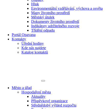
Hluk
Environmentální vzdělávání, výchova a osvěta
Mapy životního prostředí
Městský útulek
Dokumenty životního prostředí
Indikátory udržitelného rozvoje
Třídění odpadu
Portál Opavana
Kontakty
Úřední hodiny
Kde nás najdete
Katalog kontaktů
Město a úřad
Hospodaření města
Aktuality
Příspěvkové organizace
Střednědobý výhled rozpočtu