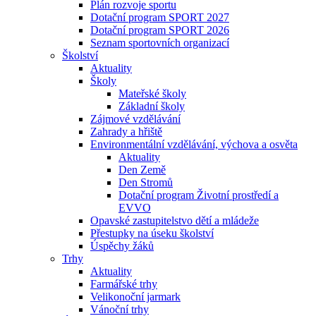
Plán rozvoje sportu
Dotační program SPORT 2027
Dotační program SPORT 2026
Seznam sportovních organizací
Školství
Aktuality
Školy
Mateřské školy
Základní školy
Zájmové vzdělávání
Zahrady a hřiště
Environmentální vzdělávání, výchova a osvěta
Aktuality
Den Země
Den Stromů
Dotační program Životní prostředí a
EVVO
Opavské zastupitelstvo dětí a mládeže
Přestupky na úseku školství
Úspěchy žáků
Trhy
Aktuality
Farmářské trhy
Velikonoční jarmark
Vánoční trhy