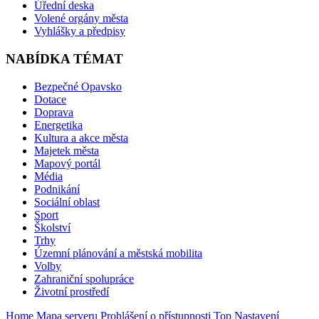
Úřední deska
Volené orgány města
Vyhlášky a předpisy
NABÍDKA TÉMAT
Bezpečné Opavsko
Dotace
Doprava
Energetika
Kultura a akce města
Majetek města
Mapový portál
Média
Podnikání
Sociální oblast
Sport
Školství
Trhy
Územní plánování a městská mobilita
Volby
Zahraniční spolupráce
Životní prostředí
Home
Mapa serveru
Prohlášení o přístupnosti
Top
Nastavení