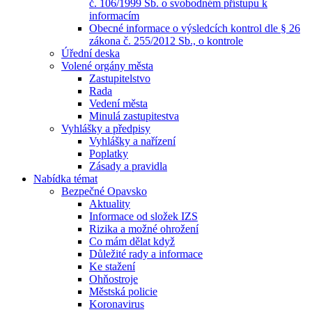
č. 106/1999 Sb. o svobodném přístupu k
informacím
Obecné informace o výsledcích kontrol dle § 26
zákona č. 255/2012 Sb., o kontrole
Úřední deska
Volené orgány města
Zastupitelstvo
Rada
Vedení města
Minulá zastupitestva
Vyhlášky a předpisy
Vyhlášky a nařízení
Poplatky
Zásady a pravidla
Nabídka témat
Bezpečné Opavsko
Aktuality
Informace od složek IZS
Rizika a možné ohrožení
Co mám dělat když
Důležité rady a informace
Ke stažení
Ohňostroje
Městská policie
Koronavirus