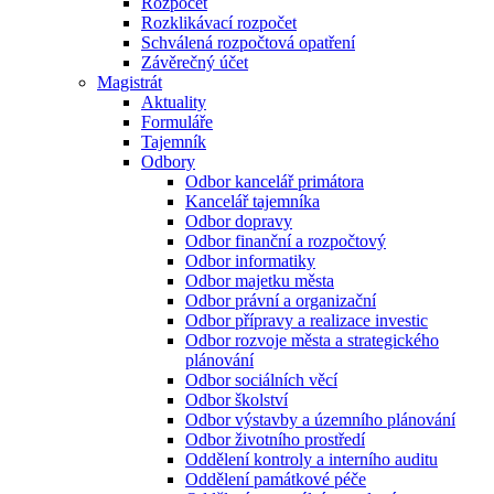
Rozpočet
Rozklikávací rozpočet
Schválená rozpočtová opatření
Závěrečný účet
Magistrát
Aktuality
Formuláře
Tajemník
Odbory
Odbor kancelář primátora
Kancelář tajemníka
Odbor dopravy
Odbor finanční a rozpočtový
Odbor informatiky
Odbor majetku města
Odbor právní a organizační
Odbor přípravy a realizace investic
Odbor rozvoje města a strategického
plánování
Odbor sociálních věcí
Odbor školství
Odbor výstavby a územního plánování
Odbor životního prostředí
Oddělení kontroly a interního auditu
Oddělení památkové péče