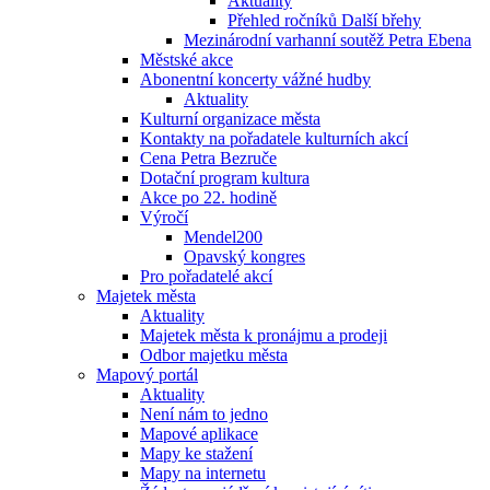
Aktuality
Přehled ročníků Další břehy
Mezinárodní varhanní soutěž Petra Ebena
Městské akce
Abonentní koncerty vážné hudby
Aktuality
Kulturní organizace města
Kontakty na pořadatele kulturních akcí
Cena Petra Bezruče
Dotační program kultura
Akce po 22. hodině
Výročí
Mendel200
Opavský kongres
Pro pořadatelé akcí
Majetek města
Aktuality
Majetek města k pronájmu a prodeji
Odbor majetku města
Mapový portál
Aktuality
Není nám to jedno
Mapové aplikace
Mapy ke stažení
Mapy na internetu