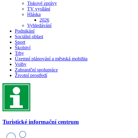
Tiskové zprávy
TV vysílání
Hláska
2026
Vyhledávání
Podnikání
Sociální oblast
Sport
Školství
Trhy
Územní plánování a městská mobilita
Volby
Zahraniční spolupráce
Životní prostředí
Turistické informační centrum