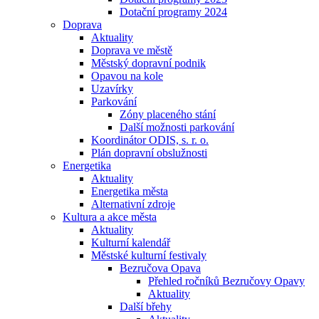
Dotační programy 2024
Doprava
Aktuality
Doprava ve městě
Městský dopravní podnik
Opavou na kole
Uzavírky
Parkování
Zóny placeného stání
Další možnosti parkování
Koordinátor ODIS, s. r. o.
Plán dopravní obslužnosti
Energetika
Aktuality
Energetika města
Alternativní zdroje
Kultura a akce města
Aktuality
Kulturní kalendář
Městské kulturní festivaly
Bezručova Opava
Přehled ročníků Bezručovy Opavy
Aktuality
Další břehy