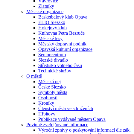
Vávrovice
Zlatníky
Městské organizace
Basketbalový klub Opava
ELIO Slezsko
Hokejový klub
Knihovna Petra Bezruče
Městské lesy
Městský dopravní podnik
Opavská kulturní organizace
Seniorcentrum
Slezské divadlo
Středisko volného času
Technické služby
O městě
Městská nej
České Slezsko
Symboly města
Osobnosti
Kroniky
Členství města ve sdruženích
Hřbitovy
Publikace vydávané městem Opava
Povinně zveřejňované informace
Výroční zprávy o poskytování informací dle zák.