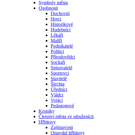
Symboly města
Osobnosti
Duchovní
Herci
Historikové
Hudebníci
Lékaři
Malíři
Podnikatelé
Politici
Přírodovědci
Sochaři
Spisovatelé
Sportovci
Stavitelé
Šlechta
Úředníci
Vládci
Vojáci
Pedagogové
Kroniky
Členství města ve sdruženích
Hřbitovy
Zajímavosti
Opavské hřbitovy