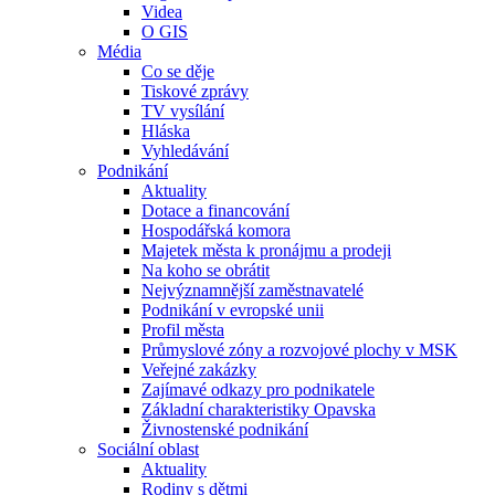
Videa
O GIS
Média
Co se děje
Tiskové zprávy
TV vysílání
Hláska
Vyhledávání
Podnikání
Aktuality
Dotace a financování
Hospodářská komora
Majetek města k pronájmu a prodeji
Na koho se obrátit
Nejvýznamnější zaměstnavatelé
Podnikání v evropské unii
Profil města
Průmyslové zóny a rozvojové plochy v MSK
Veřejné zakázky
Zajímavé odkazy pro podnikatele
Základní charakteristiky Opavska
Živnostenské podnikání
Sociální oblast
Aktuality
Rodiny s dětmi