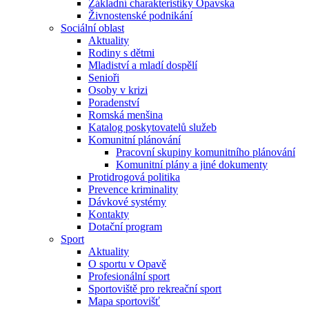
Základní charakteristiky Opavska
Živnostenské podnikání
Sociální oblast
Aktuality
Rodiny s dětmi
Mladiství a mladí dospělí
Senioři
Osoby v krizi
Poradenství
Romská menšina
Katalog poskytovatelů služeb
Komunitní plánování
Pracovní skupiny komunitního plánování
Komunitní plány a jiné dokumenty
Protidrogová politika
Prevence kriminality
Dávkové systémy
Kontakty
Dotační program
Sport
Aktuality
O sportu v Opavě
Profesionální sport
Sportoviště pro rekreační sport
Mapa sportovišť