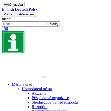
Výběr jazyka
English
Deutsch
Polski
Zobrazit vyhledávání
hledat
hledej
156
Město a úřad
Hospodaření města
Aktuality
Příspěvkové organizace
Střednědobý výhled rozpočtu
Rozpočet