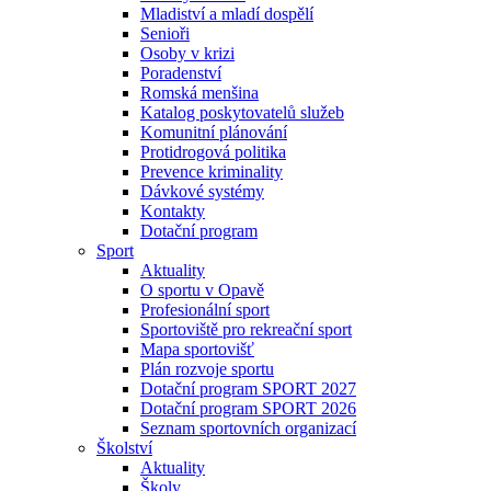
Mladiství a mladí dospělí
Senioři
Osoby v krizi
Poradenství
Romská menšina
Katalog poskytovatelů služeb
Komunitní plánování
Protidrogová politika
Prevence kriminality
Dávkové systémy
Kontakty
Dotační program
Sport
Aktuality
O sportu v Opavě
Profesionální sport
Sportoviště pro rekreační sport
Mapa sportovišť
Plán rozvoje sportu
Dotační program SPORT 2027
Dotační program SPORT 2026
Seznam sportovních organizací
Školství
Aktuality
Školy