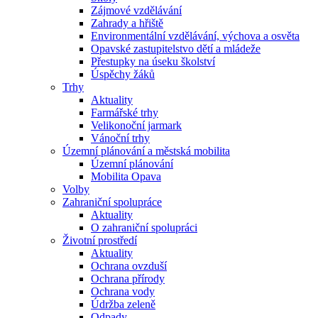
Zájmové vzdělávání
Zahrady a hřiště
Environmentální vzdělávání, výchova a osvěta
Opavské zastupitelstvo dětí a mládeže
Přestupky na úseku školství
Úspěchy žáků
Trhy
Aktuality
Farmářské trhy
Velikonoční jarmark
Vánoční trhy
Územní plánování a městská mobilita
Územní plánování
Mobilita Opava
Volby
Zahraniční spolupráce
Aktuality
O zahraniční spolupráci
Životní prostředí
Aktuality
Ochrana ovzduší
Ochrana přírody
Ochrana vody
Údržba zeleně
Odpady