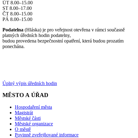
ÚT 8.00–15.00
ST 8.00–17.00
ČT 8.00–15.00
PÁ 8.00–15.00
Podatelna
(Hláska) je pro veřejnost otevřena v rámci současně
platných úředních hodin podatelny,
budou provedena bezpečnostní opatření, která budou prozatím
ponechána.
Úplný výpis úředních hodin
MĚSTO A ÚŘAD
Hospodaření města
Magistrát
Městské části
Městské organizace
O městě
Povinně zveřejňované informace