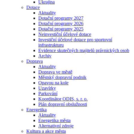
Ukrajina
Dotace
Aktuality
Dotační programy 2027
Dotační programy 2026
Dotační programy 2025
Neinvestiční účelové dotace
Investiční účelové dotace pro sportovní
infrastrukturu
Evidence skutečných majitelů právnických osob
Archiv
Doprava
Aktuality
Doprava ve městě
Městský dopravní podnik
Opavou na kole
Uzavírky
Parkování
Koordinátor ODIS, s. r. o.
Plán dopravní obslužnosti
Energetika
Aktuality
Energetika města
Alternativní zdroje
Kultura a akce města