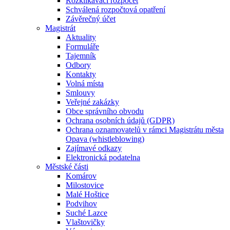
Rozklikávací rozpočet
Schválená rozpočtová opatření
Závěrečný účet
Magistrát
Aktuality
Formuláře
Tajemník
Odbory
Kontakty
Volná místa
Smlouvy
Veřejné zakázky
Obce správního obvodu
Ochrana osobních údajů (GDPR)
Ochrana oznamovatelů v rámci Magistrátu města
Opava (whistleblowing)
Zajímavé odkazy
Elektronická podatelna
Městské části
Komárov
Milostovice
Malé Hoštice
Podvihov
Suché Lazce
Vlaštovičky