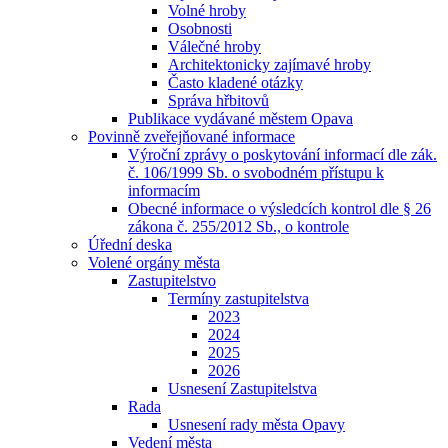
Volné hroby
Osobnosti
Válečné hroby
Architektonicky zajímavé hroby
Často kladené otázky
Správa hřbitovů
Publikace vydávané městem Opava
Povinně zveřejňované informace
Výroční zprávy o poskytování informací dle zák.
č. 106/1999 Sb. o svobodném přístupu k
informacím
Obecné informace o výsledcích kontrol dle § 26
zákona č. 255/2012 Sb., o kontrole
Úřední deska
Volené orgány města
Zastupitelstvo
Termíny zastupitelstva
2023
2024
2025
2026
Usnesení Zastupitelstva
Rada
Usnesení rady města Opavy
Vedení města