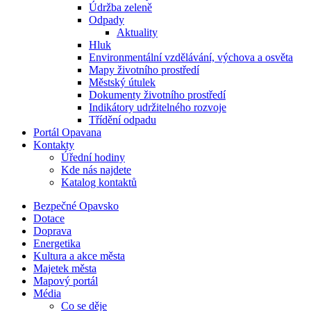
Údržba zeleně
Odpady
Aktuality
Hluk
Environmentální vzdělávání, výchova a osvěta
Mapy životního prostředí
Městský útulek
Dokumenty životního prostředí
Indikátory udržitelného rozvoje
Třídění odpadu
Portál Opavana
Kontakty
Úřední hodiny
Kde nás najdete
Katalog kontaktů
Bezpečné Opavsko
Dotace
Doprava
Energetika
Kultura a akce města
Majetek města
Mapový portál
Média
Co se děje