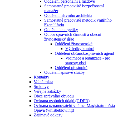
Oddělení personální a mzdové
Samostatné pracoviště bezpečnostní
manažer
Oddělení hlavního architekta
Samostatné pracoviště metodik vnitřního
řízení úřadu
Oddělení energetiky
Odbor správních činností a obecní
živnostenský úřad
Oddělení živnostenské
Výsledky kontrol
Oddělení občanskosprávních agend
Vidimace a legalizace - pro
starosty obcí
Oddělení přestupků
Oddělení spisové služby
Kontakty
Volná místa
Smlouvy
Veřejné zakázky
Obce správního obvodu
Ochrana osobních údajů (GDPR)
Ochrana oznamovatelů v rámci Magistrátu města
Opava (whistleblowing)
Zajímavé odkazy