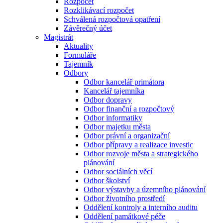
Rozpočet
Rozklikávací rozpočet
Schválená rozpočtová opatření
Závěrečný účet
Magistrát
Aktuality
Formuláře
Tajemník
Odbory
Odbor kancelář primátora
Kancelář tajemníka
Odbor dopravy
Odbor finanční a rozpočtový
Odbor informatiky
Odbor majetku města
Odbor právní a organizační
Odbor přípravy a realizace investic
Odbor rozvoje města a strategického
plánování
Odbor sociálních věcí
Odbor školství
Odbor výstavby a územního plánování
Odbor životního prostředí
Oddělení kontroly a interního auditu
Oddělení památkové péče