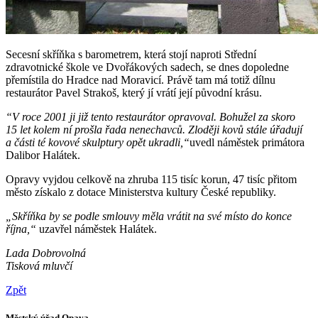
Secesní skříňka s barometrem, která stojí naproti Střední
zdravotnické škole ve Dvořákových sadech, se dnes dopoledne
přemístila do Hradce nad Moravicí. Právě tam má totiž dílnu
restaurátor Pavel Strakoš, který jí vrátí její původní krásu.
“V roce 2001 ji již tento restaurátor opravoval. Bohužel za skoro
15 let kolem ní prošla řada nenechavců. Zloději kovů stále úřadují
a části té kovové skulptury opět ukradli,“
uvedl náměstek primátora
Dalibor Halátek.
Opravy vyjdou celkově na zhruba 115 tisíc korun, 47 tisíc přitom
město získalo z dotace Ministerstva kultury České republiky.
„Skříňka by se podle smlouvy měla vrátit na své místo do konce
října,“
uzavřel náměstek Halátek.
Lada Dobrovolná
Tisková mluvčí
Zpět
Městský úřad Opava