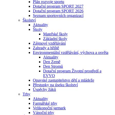
Plán rozvoje sportu
Dotační program SPORT 2027
Dotační program SPORT 2026
Seznam sportovních organizací
Školství
Aktuality
Školy
Mateřské školy
Základní školy
Zájmové vzdělávání
Zahrady a hřiště
Environmentální vzdělávání, výchova a osvěta
Aktuality
Den Země
Den Stromů
Dotační program Životní prostředí a
EVVO
Opavské zastupitelstvo dětí a mládeže
Přestupky na úseku školství
Úspěchy žáků
Trhy
Aktuality
Farmářské trhy
Velikonoční jarmark
Vánoční trhy