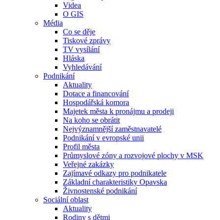
Videa
O GIS
Média
Co se děje
Tiskové zprávy
TV vysílání
Hláska
Vyhledávání
Podnikání
Aktuality
Dotace a financování
Hospodářská komora
Majetek města k pronájmu a prodeji
Na koho se obrátit
Nejvýznamnější zaměstnavatelé
Podnikání v evropské unii
Profil města
Průmyslové zóny a rozvojové plochy v MSK
Veřejné zakázky
Zajímavé odkazy pro podnikatele
Základní charakteristiky Opavska
Živnostenské podnikání
Sociální oblast
Aktuality
Rodiny s dětmi