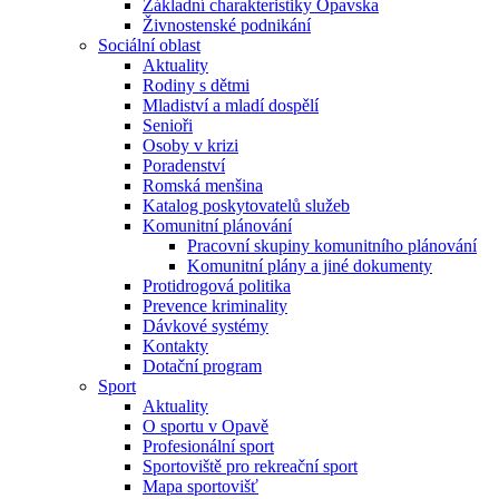
Základní charakteristiky Opavska
Živnostenské podnikání
Sociální oblast
Aktuality
Rodiny s dětmi
Mladiství a mladí dospělí
Senioři
Osoby v krizi
Poradenství
Romská menšina
Katalog poskytovatelů služeb
Komunitní plánování
Pracovní skupiny komunitního plánování
Komunitní plány a jiné dokumenty
Protidrogová politika
Prevence kriminality
Dávkové systémy
Kontakty
Dotační program
Sport
Aktuality
O sportu v Opavě
Profesionální sport
Sportoviště pro rekreační sport
Mapa sportovišť