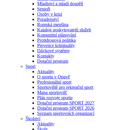
Mladiství a mladí dospělí
Senioři
Osoby v krizi
Poradenství
Romská menšina
Katalog poskytovatelů služeb
Komunitní plánování
Protidrogová politika
Prevence kriminality
Dávkové systémy
Kontakty
Dotační program
Sport
Aktuality
O sportu v Opavě
Profesionální sport
Sportoviště pro rekreační sport
Mapa sportovišť
Plán rozvoje sportu
Dotační program SPORT 2027
Dotační program SPORT 2026
Seznam sportovních organizací
Školství
Aktuality
Školy