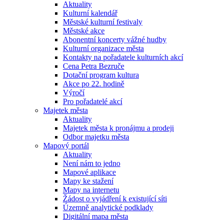
Aktuality
Kulturní kalendář
Městské kulturní festivaly
Městské akce
Abonentní koncerty vážné hudby
Kulturní organizace města
Kontakty na pořadatele kulturních akcí
Cena Petra Bezruče
Dotační program kultura
Akce po 22. hodině
Výročí
Pro pořadatelé akcí
Majetek města
Aktuality
Majetek města k pronájmu a prodeji
Odbor majetku města
Mapový portál
Aktuality
Není nám to jedno
Mapové aplikace
Mapy ke stažení
Mapy na internetu
Žádost o vyjádření k existující síti
Územně analytické podklady
Digitální mapa města