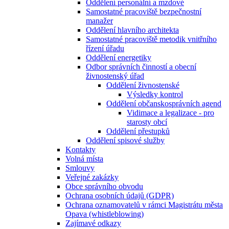
Oddělení personální a mzdové
Samostatné pracoviště bezpečnostní
manažer
Oddělení hlavního architekta
Samostatné pracoviště metodik vnitřního
řízení úřadu
Oddělení energetiky
Odbor správních činností a obecní
živnostenský úřad
Oddělení živnostenské
Výsledky kontrol
Oddělení občanskosprávních agend
Vidimace a legalizace - pro
starosty obcí
Oddělení přestupků
Oddělení spisové služby
Kontakty
Volná místa
Smlouvy
Veřejné zakázky
Obce správního obvodu
Ochrana osobních údajů (GDPR)
Ochrana oznamovatelů v rámci Magistrátu města
Opava (whistleblowing)
Zajímavé odkazy