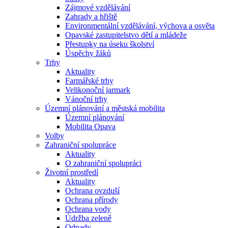
Zájmové vzdělávání
Zahrady a hřiště
Environmentální vzdělávání, výchova a osvěta
Opavské zastupitelstvo dětí a mládeže
Přestupky na úseku školství
Úspěchy žáků
Trhy
Aktuality
Farmářské trhy
Velikonoční jarmark
Vánoční trhy
Územní plánování a městská mobilita
Územní plánování
Mobilita Opava
Volby
Zahraniční spolupráce
Aktuality
O zahraniční spolupráci
Životní prostředí
Aktuality
Ochrana ovzduší
Ochrana přírody
Ochrana vody
Údržba zeleně
Odpady