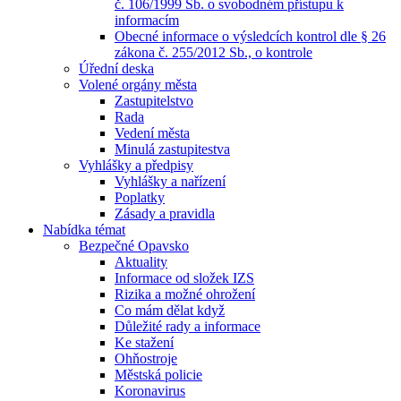
č. 106/1999 Sb. o svobodném přístupu k
informacím
Obecné informace o výsledcích kontrol dle § 26
zákona č. 255/2012 Sb., o kontrole
Úřední deska
Volené orgány města
Zastupitelstvo
Rada
Vedení města
Minulá zastupitestva
Vyhlášky a předpisy
Vyhlášky a nařízení
Poplatky
Zásady a pravidla
Nabídka témat
Bezpečné Opavsko
Aktuality
Informace od složek IZS
Rizika a možné ohrožení
Co mám dělat když
Důležité rady a informace
Ke stažení
Ohňostroje
Městská policie
Koronavirus