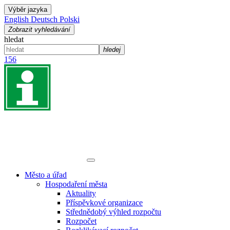
Výběr jazyka
English
Deutsch
Polski
Zobrazit vyhledávání
hledat
hledej
156
Město a úřad
Hospodaření města
Aktuality
Příspěvkové organizace
Střednědobý výhled rozpočtu
Rozpočet