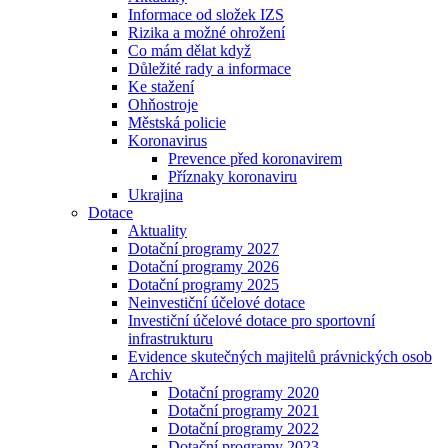
Informace od složek IZS
Rizika a možné ohrožení
Co mám dělat když
Důležité rady a informace
Ke stažení
Ohňostroje
Městská policie
Koronavirus
Prevence před koronavirem
Příznaky koronaviru
Ukrajina
Dotace
Aktuality
Dotační programy 2027
Dotační programy 2026
Dotační programy 2025
Neinvestiční účelové dotace
Investiční účelové dotace pro sportovní
infrastrukturu
Evidence skutečných majitelů právnických osob
Archiv
Dotační programy 2020
Dotační programy 2021
Dotační programy 2022
Dotační programy 2023