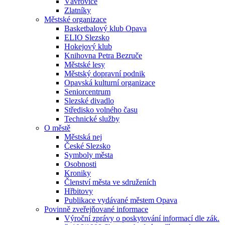
Vávrovice
Zlatníky
Městské organizace
Basketbalový klub Opava
ELIO Slezsko
Hokejový klub
Knihovna Petra Bezruče
Městské lesy
Městský dopravní podnik
Opavská kulturní organizace
Seniorcentrum
Slezské divadlo
Středisko volného času
Technické služby
O městě
Městská nej
České Slezsko
Symboly města
Osobnosti
Kroniky
Členství města ve sdruženích
Hřbitovy
Publikace vydávané městem Opava
Povinně zveřejňované informace
Výroční zprávy o poskytování informací dle zák.