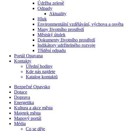
Údržba zeleně
Odpady
Aktuality
Hluk
Environmentální vzdělávání, výchova a osvěta
Mapy životního prostředí
Městský útulek
Dokumenty životního prostředí
Indikátory udržitelného rozvoje
Třídění odpadu
Portál Opavana
Kontakty
Úřední hodiny
Kde nás najdete
Katalog kontaktů
Bezpečné Opavsko
Dotace
Doprava
Energetika
Kultura a akce města
Majetek města
Mapový portál
Média
Co se děje