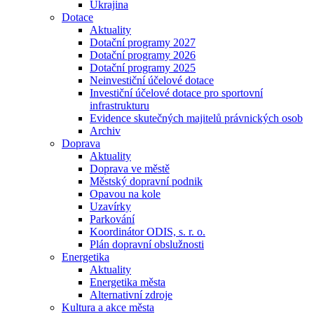
Ukrajina
Dotace
Aktuality
Dotační programy 2027
Dotační programy 2026
Dotační programy 2025
Neinvestiční účelové dotace
Investiční účelové dotace pro sportovní
infrastrukturu
Evidence skutečných majitelů právnických osob
Archiv
Doprava
Aktuality
Doprava ve městě
Městský dopravní podnik
Opavou na kole
Uzavírky
Parkování
Koordinátor ODIS, s. r. o.
Plán dopravní obslužnosti
Energetika
Aktuality
Energetika města
Alternativní zdroje
Kultura a akce města