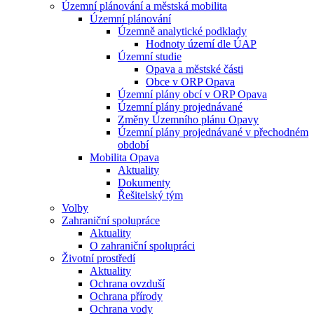
Územní plánování a městská mobilita
Územní plánování
Územně analytické podklady
Hodnoty území dle ÚAP
Územní studie
Opava a městské části
Obce v ORP Opava
Územní plány obcí v ORP Opava
Územní plány projednávané
Změny Územního plánu Opavy
Územní plány projednávané v přechodném
období
Mobilita Opava
Aktuality
Dokumenty
Řešitelský tým
Volby
Zahraniční spolupráce
Aktuality
O zahraniční spolupráci
Životní prostředí
Aktuality
Ochrana ovzduší
Ochrana přírody
Ochrana vody