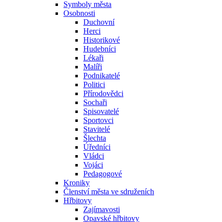
Symboly města
Osobnosti
Duchovní
Herci
Historikové
Hudebníci
Lékaři
Malíři
Podnikatelé
Politici
Přírodovědci
Sochaři
Spisovatelé
Sportovci
Stavitelé
Šlechta
Úředníci
Vládci
Vojáci
Pedagogové
Kroniky
Členství města ve sdruženích
Hřbitovy
Zajímavosti
Opavské hřbitovy