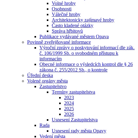
Volné hroby
Osobnosti
Válečné hroby
Architektonicky zajímavé hroby
Často kladené otázky
Správa hřbitovů
Publikace vydávané městem Opava
Povinně zveřejňované informace
Výroční zprávy o poskytování informací dle zák.
č. 106/1999 Sb. o svobodném přístupu k
informacím
Obecné informace o výsledcích kontrol dle § 26
zákona č. 255/2012 Sb., o kontrole
Úřední deska
Volené orgány města
Zastupitelstvo
Termíny zastupitelstva
2023
2024
2025
2026
Usnesení Zastupitelstva
Rada
Usnesení rady města Opavy
Vedení města