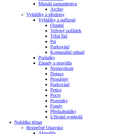
Minulá zastupitestva
Archiv
Vyhlášky a předpisy
Vyhlášky a nařízení
Ostatní
Veřejný pořádek
Tržní řád
Psi
Parkování
Komunální odpad
Poplatky
Zásady a pravidla
Nemovitosti
Dotace
Pronájmy
Parkování
Petice
Pocty
Pozemky
Fondy
Předzahrádky
Užívání symbolů
Nabídka témat
Bezpečné Opavsko
Aktuality