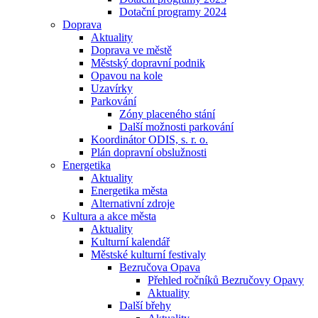
Dotační programy 2024
Doprava
Aktuality
Doprava ve městě
Městský dopravní podnik
Opavou na kole
Uzavírky
Parkování
Zóny placeného stání
Další možnosti parkování
Koordinátor ODIS, s. r. o.
Plán dopravní obslužnosti
Energetika
Aktuality
Energetika města
Alternativní zdroje
Kultura a akce města
Aktuality
Kulturní kalendář
Městské kulturní festivaly
Bezručova Opava
Přehled ročníků Bezručovy Opavy
Aktuality
Další břehy