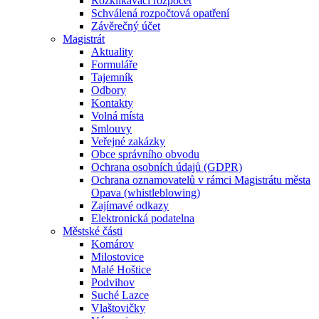
Rozklikávací rozpočet
Schválená rozpočtová opatření
Závěrečný účet
Magistrát
Aktuality
Formuláře
Tajemník
Odbory
Kontakty
Volná místa
Smlouvy
Veřejné zakázky
Obce správního obvodu
Ochrana osobních údajů (GDPR)
Ochrana oznamovatelů v rámci Magistrátu města
Opava (whistleblowing)
Zajímavé odkazy
Elektronická podatelna
Městské části
Komárov
Milostovice
Malé Hoštice
Podvihov
Suché Lazce
Vlaštovičky