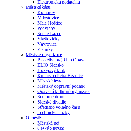
Elektronická podatelna
Městské části
Komárov
Milostovice
Malé Hoštice
Podvihov
Suché Lazce
Vlaštovičky
Vávrovice
Zlatníky
Městské organizace
Basketbalový klub Opava
ELIO Slezsko
Hokejový klub
Knihovna Petra Bezruče
Městské lesy
Městský dopravní podnik
Opavská kulturní organizace
Seniorcentrum
Slezské divadlo
Středisko volného času
Technické služby
O městě
Městská nej
České Slezsko