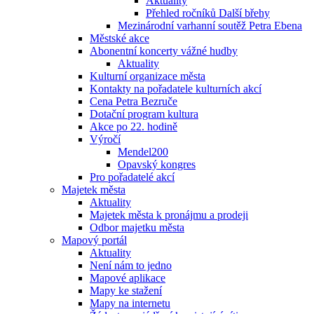
Aktuality
Přehled ročníků Další břehy
Mezinárodní varhanní soutěž Petra Ebena
Městské akce
Abonentní koncerty vážné hudby
Aktuality
Kulturní organizace města
Kontakty na pořadatele kulturních akcí
Cena Petra Bezruče
Dotační program kultura
Akce po 22. hodině
Výročí
Mendel200
Opavský kongres
Pro pořadatelé akcí
Majetek města
Aktuality
Majetek města k pronájmu a prodeji
Odbor majetku města
Mapový portál
Aktuality
Není nám to jedno
Mapové aplikace
Mapy ke stažení
Mapy na internetu