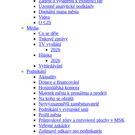
Žádost o vyjádření k existující síti
Územně analytické podklady
Digitální mapa města
Videa
O GIS
Média
Co se děje
Tiskové zprávy
TV vysílání
2026
Hláska
2026
Vyhledávání
Podnikání
Aktuality
Dotace a financování
Hospodářská komora
Majetek města k pronájmu a prodeji
Na koho se obrátit
Nejvýznamnější zaměstnavatelé
Podnikání v evropské unii
Profil města
Průmyslové zóny a rozvojové plochy v MSK
Veřejné zakázky
Zajímavé odkazy pro podnikatele