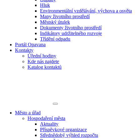
Hluk
Environmentální vzdělávání, výchova a osvěta
Mapy životního prostředí
Městský útulek
Dokumenty životního prostředí
Indikátory udržitelného rozvoje
Třídění odpadu
Portál Opavana
Kontakty
Úřední hodiny
Kde nás najdete
Katalog kontaktů
Město a úřad
Hospodaření města
Aktuality
Příspěvkové organizace
Střednědobý výhled rozpočtu