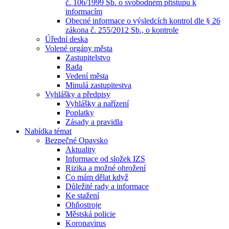
č. 106/1999 Sb. o svobodném přístupu k
informacím
Obecné informace o výsledcích kontrol dle § 26
zákona č. 255/2012 Sb., o kontrole
Úřední deska
Volené orgány města
Zastupitelstvo
Rada
Vedení města
Minulá zastupitestva
Vyhlášky a předpisy
Vyhlášky a nařízení
Poplatky
Zásady a pravidla
Nabídka témat
Bezpečné Opavsko
Aktuality
Informace od složek IZS
Rizika a možné ohrožení
Co mám dělat když
Důležité rady a informace
Ke stažení
Ohňostroje
Městská policie
Koronavirus