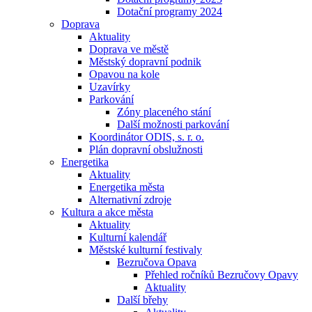
Dotační programy 2024
Doprava
Aktuality
Doprava ve městě
Městský dopravní podnik
Opavou na kole
Uzavírky
Parkování
Zóny placeného stání
Další možnosti parkování
Koordinátor ODIS, s. r. o.
Plán dopravní obslužnosti
Energetika
Aktuality
Energetika města
Alternativní zdroje
Kultura a akce města
Aktuality
Kulturní kalendář
Městské kulturní festivaly
Bezručova Opava
Přehled ročníků Bezručovy Opavy
Aktuality
Další břehy