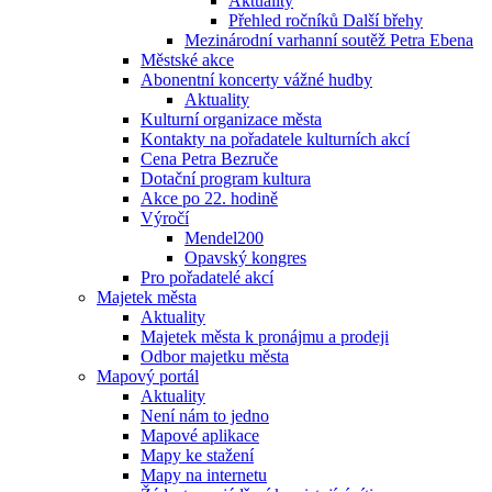
Aktuality
Přehled ročníků Další břehy
Mezinárodní varhanní soutěž Petra Ebena
Městské akce
Abonentní koncerty vážné hudby
Aktuality
Kulturní organizace města
Kontakty na pořadatele kulturních akcí
Cena Petra Bezruče
Dotační program kultura
Akce po 22. hodině
Výročí
Mendel200
Opavský kongres
Pro pořadatelé akcí
Majetek města
Aktuality
Majetek města k pronájmu a prodeji
Odbor majetku města
Mapový portál
Aktuality
Není nám to jedno
Mapové aplikace
Mapy ke stažení
Mapy na internetu