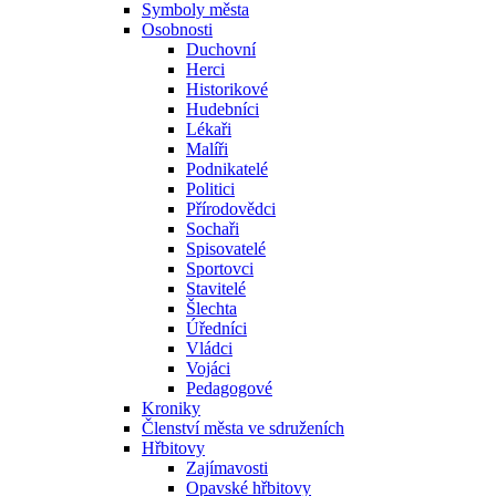
Symboly města
Osobnosti
Duchovní
Herci
Historikové
Hudebníci
Lékaři
Malíři
Podnikatelé
Politici
Přírodovědci
Sochaři
Spisovatelé
Sportovci
Stavitelé
Šlechta
Úředníci
Vládci
Vojáci
Pedagogové
Kroniky
Členství města ve sdruženích
Hřbitovy
Zajímavosti
Opavské hřbitovy