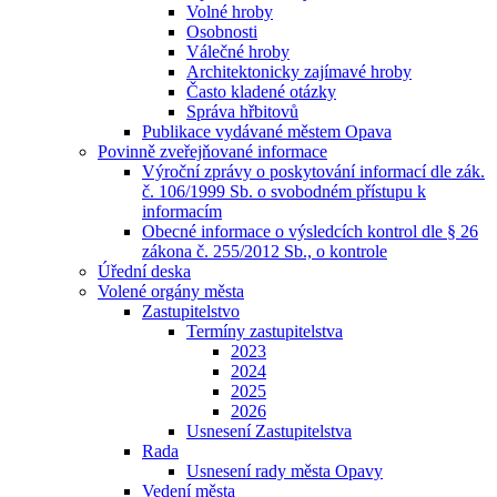
Volné hroby
Osobnosti
Válečné hroby
Architektonicky zajímavé hroby
Často kladené otázky
Správa hřbitovů
Publikace vydávané městem Opava
Povinně zveřejňované informace
Výroční zprávy o poskytování informací dle zák.
č. 106/1999 Sb. o svobodném přístupu k
informacím
Obecné informace o výsledcích kontrol dle § 26
zákona č. 255/2012 Sb., o kontrole
Úřední deska
Volené orgány města
Zastupitelstvo
Termíny zastupitelstva
2023
2024
2025
2026
Usnesení Zastupitelstva
Rada
Usnesení rady města Opavy
Vedení města