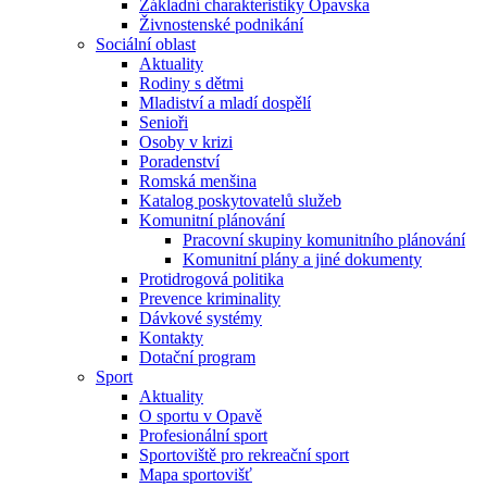
Základní charakteristiky Opavska
Živnostenské podnikání
Sociální oblast
Aktuality
Rodiny s dětmi
Mladiství a mladí dospělí
Senioři
Osoby v krizi
Poradenství
Romská menšina
Katalog poskytovatelů služeb
Komunitní plánování
Pracovní skupiny komunitního plánování
Komunitní plány a jiné dokumenty
Protidrogová politika
Prevence kriminality
Dávkové systémy
Kontakty
Dotační program
Sport
Aktuality
O sportu v Opavě
Profesionální sport
Sportoviště pro rekreační sport
Mapa sportovišť