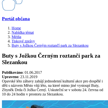
Portál občana
Home
Nabídka témat
Média
Tiskové zprávy
Buty s Jožkou Černým roztančí park za Slezankou
Buty s Jožkou Černým roztančí park za
Slezankou
Publikováno
: 01.06.2017
Upraveno
: 23.11.2019
Opavské léto zábavy zahájí jednodenní kulturní akce pro dospělé i
děti s názvem Město vítá léto, na které mimo jiné vystoupí Buty,
Zbyněk Drda či Jožka Černý. Uskuteční se v sobotu 24. června od
10 do 24 hodin v prostoru za Slezankou.