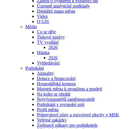
Žádost o vyjádření k existující síti
Územně analytické podklady
Digitální mapa města
Videa
O GIS
Média
Co se děje
Tiskové zprávy
TV vysílání
2026
Hláska
2026
Vyhledávání
Podnikání
Aktuality
Dotace a financování
Hospodářská komora
Majetek města k pronájmu a prodeji
Na koho se obrátit
Nejvýznamnější zaměstnavatelé
Podnikání v evropské unii
Profil města
Průmyslové zóny a rozvojové plochy v MSK
Veřejné zakázky
Zajímavé odkazy pro podnikatele