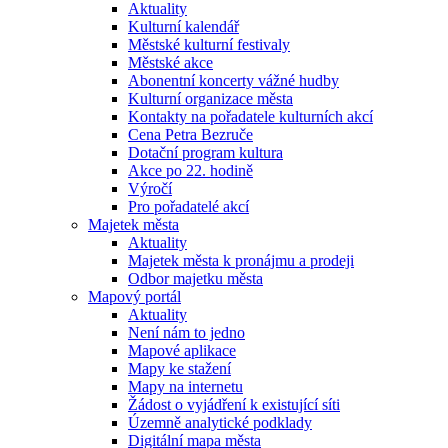
Aktuality
Kulturní kalendář
Městské kulturní festivaly
Městské akce
Abonentní koncerty vážné hudby
Kulturní organizace města
Kontakty na pořadatele kulturních akcí
Cena Petra Bezruče
Dotační program kultura
Akce po 22. hodině
Výročí
Pro pořadatelé akcí
Majetek města
Aktuality
Majetek města k pronájmu a prodeji
Odbor majetku města
Mapový portál
Aktuality
Není nám to jedno
Mapové aplikace
Mapy ke stažení
Mapy na internetu
Žádost o vyjádření k existující síti
Územně analytické podklady
Digitální mapa města