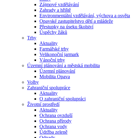
Zájmové vzdělávání
Zahrady a hřiště
Environmentální vzdělávání, výchova a osvěta
Opavské zastupitelstvo dětí a mládeže
Přestupky na úseku školství
Úspěchy žáků
Trhy
Aktuality
Farmářské trhy
Velikonoční jarmark
Vánoční trhy
Územní plánování a městská mobilita
Územní plánování
Mobilita Opava
Volby
Zahraniční spolupráce
Aktuality
O zahraniční spolupráci
Životní prostředí
Aktuality
Ochrana ovzduší
Ochrana přírody
Ochrana vody
Údržba zeleně
Odpady