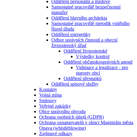
Oddělení personální a mzdové
Samostatné pracoviště bezpečnostní
manažer
Oddělení hlavního architekta
Samostatné pracoviště metodik vnitřního
řízení úřadu
Oddělení energetiky
Odbor správních činností a obecní
živnostenský úřad
Oddělení živnostenské
Výsledky kontrol
Oddělení občanskosprávních agend
Vidimace a legalizace - pro
starosty obcí
Oddělení přestupků
Oddělení spisové služby
Kontakty
Volná místa
Smlouvy
Veřejné zakázky
Obce správního obvodu
Ochrana osobních údajů (GDPR)
Ochrana oznamovatelů v rámci Magistrátu města
Opava (whistleblowing)
Zajímavé odkazy