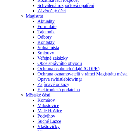
Rozklikávací rozpočet
Schválená rozpočtová opatření
Závěrečný účet
Magistrát
Aktuality
Formuláře
Tajemník
Odbory
Kontakty
Volná místa
Smlouvy
Veřejné zakázky
Obce správního obvodu
Ochrana osobních údajů (GDPR)
Ochrana oznamovatelů v rámci Magistrátu města
Opava (whistleblowing)
Zajímavé odkazy
Elektronická podatelna
Městské části
Komárov
Milostovice
Malé Hoštice
Podvihov
Suché Lazce
Vlaštovičky