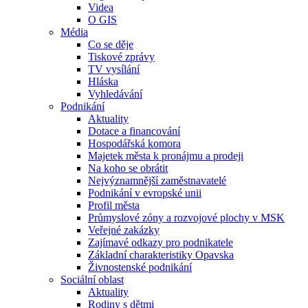
Videa
O GIS
Média
Co se děje
Tiskové zprávy
TV vysílání
Hláska
Vyhledávání
Podnikání
Aktuality
Dotace a financování
Hospodářská komora
Majetek města k pronájmu a prodeji
Na koho se obrátit
Nejvýznamnější zaměstnavatelé
Podnikání v evropské unii
Profil města
Průmyslové zóny a rozvojové plochy v MSK
Veřejné zakázky
Zajímavé odkazy pro podnikatele
Základní charakteristiky Opavska
Živnostenské podnikání
Sociální oblast
Aktuality
Rodiny s dětmi