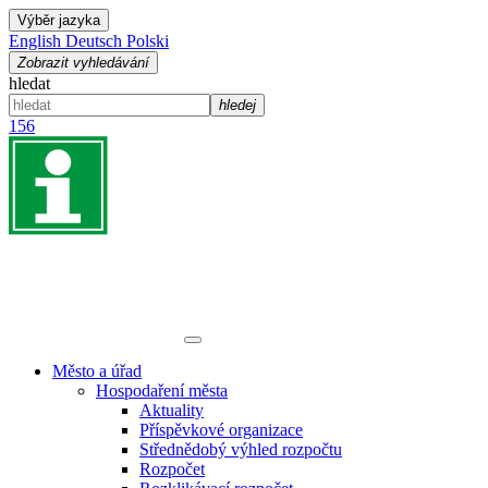
Výběr jazyka
English
Deutsch
Polski
Zobrazit vyhledávání
hledat
hledej
156
Město a úřad
Hospodaření města
Aktuality
Příspěvkové organizace
Střednědobý výhled rozpočtu
Rozpočet