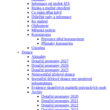
Informace od složek IZS
Rizika a možné ohrožení
Co mám dělat když
Důležité rady a informace
Ke stažení
Ohňostroje
Městská policie
Koronavirus
Prevence před koronavirem
Příznaky koronaviru
Ukrajina
Dotace
Aktuality
Dotační programy 2027
Dotační programy 2026
Dotační programy 2025
Neinvestiční účelové dotace
Investiční účelové dotace pro sportovní
infrastrukturu
Evidence skutečných majitelů právnických osob
Archiv
Dotační programy 2020
Dotační programy 2021
Dotační programy 2022
Dotační programy 2023