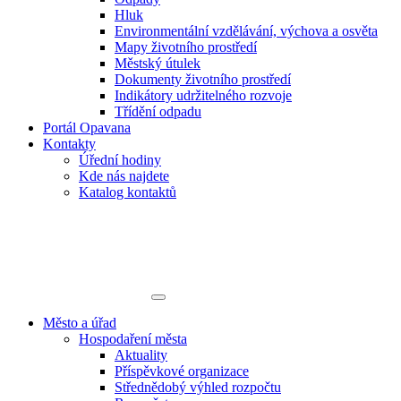
Hluk
Environmentální vzdělávání, výchova a osvěta
Mapy životního prostředí
Městský útulek
Dokumenty životního prostředí
Indikátory udržitelného rozvoje
Třídění odpadu
Portál Opavana
Kontakty
Úřední hodiny
Kde nás najdete
Katalog kontaktů
Město a úřad
Hospodaření města
Aktuality
Příspěvkové organizace
Střednědobý výhled rozpočtu