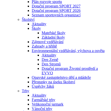
Plán rozvoje sportu
Dotační program SPORT 2027
Dotační program SPORT 2026
Seznam sportovních organizací
Školství
Aktuality
Školy
Mateřské školy
Základní školy
Zájmové vzdělávání
Zahrady a hřiště
Environmentální vzdělávání, výchova a osvěta
Aktuality
Den Země
Den Stromů
Dotační program Životní prostředí a
EVVO
Opavské zastupitelstvo dětí a mládeže
Přestupky na úseku školství
Úspěchy žáků
Trhy
Aktuality
Farmářské trhy
Velikonoční jarmark
Vánoční trhy