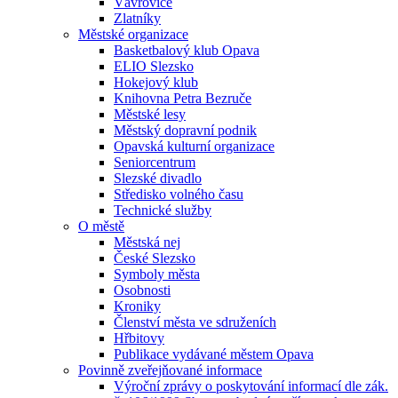
Vávrovice
Zlatníky
Městské organizace
Basketbalový klub Opava
ELIO Slezsko
Hokejový klub
Knihovna Petra Bezruče
Městské lesy
Městský dopravní podnik
Opavská kulturní organizace
Seniorcentrum
Slezské divadlo
Středisko volného času
Technické služby
O městě
Městská nej
České Slezsko
Symboly města
Osobnosti
Kroniky
Členství města ve sdruženích
Hřbitovy
Publikace vydávané městem Opava
Povinně zveřejňované informace
Výroční zprávy o poskytování informací dle zák.