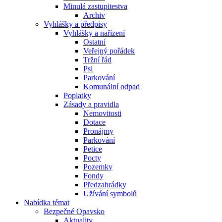
Minulá zastupitestva
Archiv
Vyhlášky a předpisy
Vyhlášky a nařízení
Ostatní
Veřejný pořádek
Tržní řád
Psi
Parkování
Komunální odpad
Poplatky
Zásady a pravidla
Nemovitosti
Dotace
Pronájmy
Parkování
Petice
Pocty
Pozemky
Fondy
Předzahrádky
Užívání symbolů
Nabídka témat
Bezpečné Opavsko
Aktuality