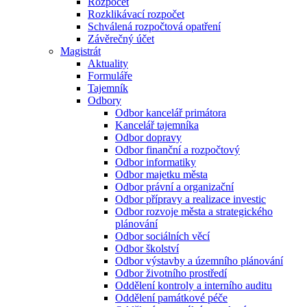
Rozpočet
Rozklikávací rozpočet
Schválená rozpočtová opatření
Závěrečný účet
Magistrát
Aktuality
Formuláře
Tajemník
Odbory
Odbor kancelář primátora
Kancelář tajemníka
Odbor dopravy
Odbor finanční a rozpočtový
Odbor informatiky
Odbor majetku města
Odbor právní a organizační
Odbor přípravy a realizace investic
Odbor rozvoje města a strategického
plánování
Odbor sociálních věcí
Odbor školství
Odbor výstavby a územního plánování
Odbor životního prostředí
Oddělení kontroly a interního auditu
Oddělení památkové péče