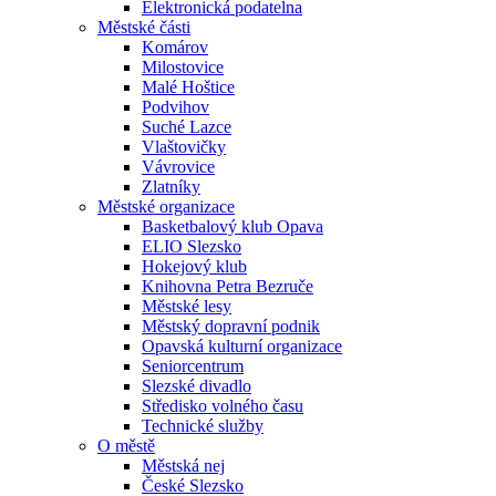
Elektronická podatelna
Městské části
Komárov
Milostovice
Malé Hoštice
Podvihov
Suché Lazce
Vlaštovičky
Vávrovice
Zlatníky
Městské organizace
Basketbalový klub Opava
ELIO Slezsko
Hokejový klub
Knihovna Petra Bezruče
Městské lesy
Městský dopravní podnik
Opavská kulturní organizace
Seniorcentrum
Slezské divadlo
Středisko volného času
Technické služby
O městě
Městská nej
České Slezsko