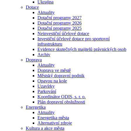
Ukrajina
Dotace
Aktuality
Dotační programy 2027
Dotační programy 2026
Dotační programy 2025
Neinvestiční účelové dotace
Investiční účelové dotace pro sportovní
infrastrukturu
Evidence skutečných majitelů právnických osob
Archiv
Doprava
Aktuality
Doprava ve městě
Městský dopravní podnik
Opavou na kole
Uzavírky
Parkování
Koordinátor ODIS, s. r. o.
Plán dopravní obslužnosti
Energetika
Aktuality
Energetika města
Alternativní zdroje
Kultura a akce města