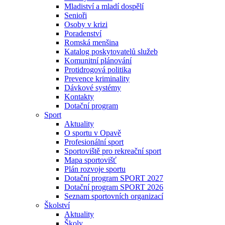
Mladiství a mladí dospělí
Senioři
Osoby v krizi
Poradenství
Romská menšina
Katalog poskytovatelů služeb
Komunitní plánování
Protidrogová politika
Prevence kriminality
Dávkové systémy
Kontakty
Dotační program
Sport
Aktuality
O sportu v Opavě
Profesionální sport
Sportoviště pro rekreační sport
Mapa sportovišť
Plán rozvoje sportu
Dotační program SPORT 2027
Dotační program SPORT 2026
Seznam sportovních organizací
Školství
Aktuality
Školy