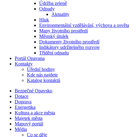
Údržba zeleně
Odpady
Aktuality
Hluk
Environmentální vzdělávání, výchova a osvěta
Mapy životního prostředí
Městský útulek
Dokumenty životního prostředí
Indikátory udržitelného rozvoje
Třídění odpadu
Portál Opavana
Kontakty
Úřední hodiny
Kde nás najdete
Katalog kontaktů
Bezpečné Opavsko
Dotace
Doprava
Energetika
Kultura a akce města
Majetek města
Mapový portál
Média
Co se děje