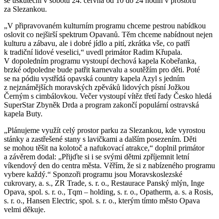
se uskuteční v sobotu 24. června od 10 do 24 hodin v prostoru
za Slezankou.
„V připravovaném kulturním programu chceme pestrou nabídkou
oslovit co nejširší spektrum Opavanů. Těm chceme nabídnout nejen
kulturu a zábavu, ale i dobré jídlo a pití, zkrátka vše, co patří
k tradiční lidové veselici,“ uvedl primátor Radim Křupala.
V dopoledním programu vystoupí dechová kapela Kobeřanka,
brzké odpoledne bude patřit karnevalu a soutěžím pro děti. Poté
se na pódiu vystřídá opavská country kapela Azyl s jedním
z nejznámějších moravských zpěváků lidových písní Jožkou
Černým s cimbálovkou. Večer vystoupí vítěz třetí řady Česko hledá
SuperStar Zbyněk Drda a program zakončí populární ostravská
kapela Buty.
„Plánujeme využít celý prostor parku za Slezankou, kde vyrostou
stánky a zastřešené stany s lavičkami a dalším posezením. Děti
se mohou těšit na kolotoč a nafukovací atrakce,“ doplnil primátor
a závěrem dodal: „Přijďte si i se svými dětmi zpříjemnit letní
víkendový den do centra města. Věřím, že si z nabízeného programu
vybere každý.“ Sponzoři programu jsou Moravskoslezské
cukrovary, a. s., ZR Trade, s. r. o., Restaurace Panský mlýn, Inge
Opava, spol. s. r. o., Tqm – holding, s. r. o., Opatherm, a. s. a Rosis,
s. r. o., Hansen Electric, spol. s. r. o., kterým tímto město Opava
velmi děkuje.