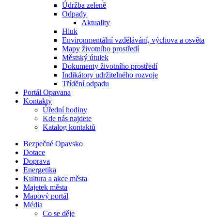
Údržba zeleně
Odpady
Aktuality
Hluk
Environmentální vzdělávání, výchova a osvěta
Mapy životního prostředí
Městský útulek
Dokumenty životního prostředí
Indikátory udržitelného rozvoje
Třídění odpadu
Portál Opavana
Kontakty
Úřední hodiny
Kde nás najdete
Katalog kontaktů
Bezpečné Opavsko
Dotace
Doprava
Energetika
Kultura a akce města
Majetek města
Mapový portál
Média
Co se děje