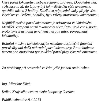
které parní lokomotiva nebyla schopna provozu. Dopolední vlak
z Hradce n. M. do Opavy byl tak v důsledku výše uvedeného
opožděn také o 2 hodiny. Další dva odpolední vlaky již jely včas
v celé trase. Ovšem, bohužel, byly taženy motorovou lokomotivou.
Nejbližší možná parní lokomotiva je odstavena ve Valašském
Meziříčí. Zatopení parní lokomotivy před jízdou trvá cca 8 hodin,
proto jsme ji nemohli urychleně nasadit místo porouchané
lokomotivy.
Bohužel musíme konstatovat, že nemáme dostatečné finanční
prostředky ani další náhradní parní lokomotivy. Proto budeme
nuceni i do budoucna tyto zvláštní parní jízdy výrazně omezovat.
Za problémy při cestování se Vám ještě jednou omlouváme.
Ing. Miroslav Klich
ředitel Krajského centra osobní dopravy Ostrava
Publikováno dne 8.4.2013