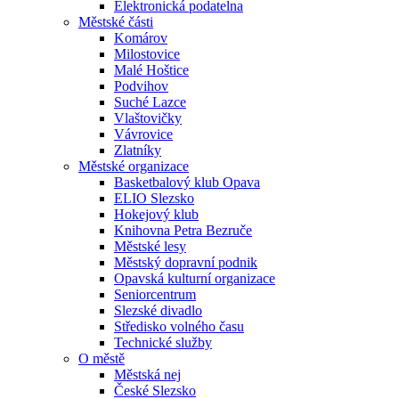
Elektronická podatelna
Městské části
Komárov
Milostovice
Malé Hoštice
Podvihov
Suché Lazce
Vlaštovičky
Vávrovice
Zlatníky
Městské organizace
Basketbalový klub Opava
ELIO Slezsko
Hokejový klub
Knihovna Petra Bezruče
Městské lesy
Městský dopravní podnik
Opavská kulturní organizace
Seniorcentrum
Slezské divadlo
Středisko volného času
Technické služby
O městě
Městská nej
České Slezsko