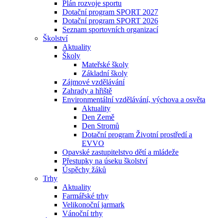
Plán rozvoje sportu
Dotační program SPORT 2027
Dotační program SPORT 2026
Seznam sportovních organizací
Školství
Aktuality
Školy
Mateřské školy
Základní školy
Zájmové vzdělávání
Zahrady a hřiště
Environmentální vzdělávání, výchova a osvěta
Aktuality
Den Země
Den Stromů
Dotační program Životní prostředí a
EVVO
Opavské zastupitelstvo dětí a mládeže
Přestupky na úseku školství
Úspěchy žáků
Trhy
Aktuality
Farmářské trhy
Velikonoční jarmark
Vánoční trhy