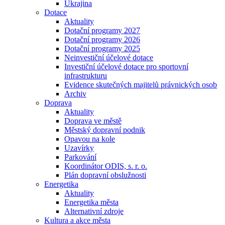
Ukrajina
Dotace
Aktuality
Dotační programy 2027
Dotační programy 2026
Dotační programy 2025
Neinvestiční účelové dotace
Investiční účelové dotace pro sportovní
infrastrukturu
Evidence skutečných majitelů právnických osob
Archiv
Doprava
Aktuality
Doprava ve městě
Městský dopravní podnik
Opavou na kole
Uzavírky
Parkování
Koordinátor ODIS, s. r. o.
Plán dopravní obslužnosti
Energetika
Aktuality
Energetika města
Alternativní zdroje
Kultura a akce města