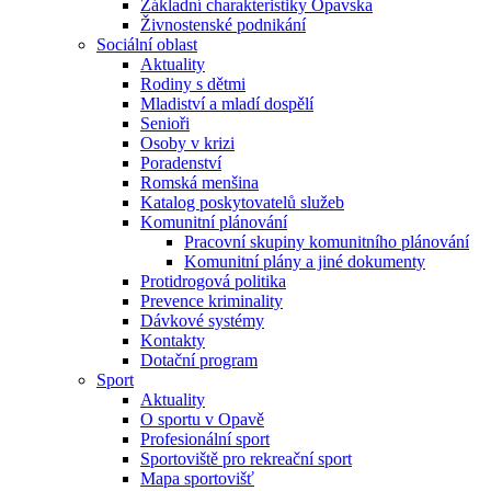
Základní charakteristiky Opavska
Živnostenské podnikání
Sociální oblast
Aktuality
Rodiny s dětmi
Mladiství a mladí dospělí
Senioři
Osoby v krizi
Poradenství
Romská menšina
Katalog poskytovatelů služeb
Komunitní plánování
Pracovní skupiny komunitního plánování
Komunitní plány a jiné dokumenty
Protidrogová politika
Prevence kriminality
Dávkové systémy
Kontakty
Dotační program
Sport
Aktuality
O sportu v Opavě
Profesionální sport
Sportoviště pro rekreační sport
Mapa sportovišť