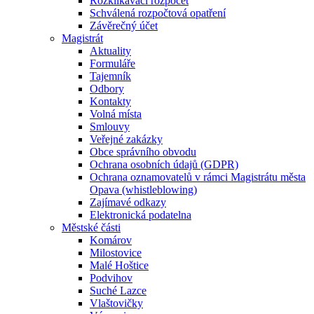
Rozklikávací rozpočet
Schválená rozpočtová opatření
Závěrečný účet
Magistrát
Aktuality
Formuláře
Tajemník
Odbory
Kontakty
Volná místa
Smlouvy
Veřejné zakázky
Obce správního obvodu
Ochrana osobních údajů (GDPR)
Ochrana oznamovatelů v rámci Magistrátu města
Opava (whistleblowing)
Zajímavé odkazy
Elektronická podatelna
Městské části
Komárov
Milostovice
Malé Hoštice
Podvihov
Suché Lazce
Vlaštovičky