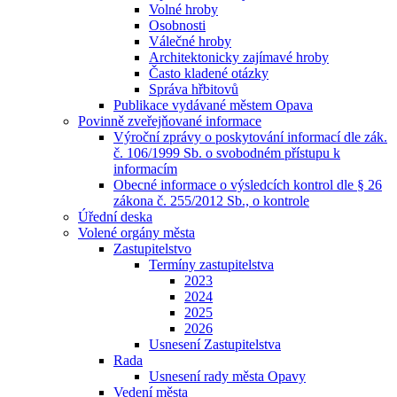
Volné hroby
Osobnosti
Válečné hroby
Architektonicky zajímavé hroby
Často kladené otázky
Správa hřbitovů
Publikace vydávané městem Opava
Povinně zveřejňované informace
Výroční zprávy o poskytování informací dle zák.
č. 106/1999 Sb. o svobodném přístupu k
informacím
Obecné informace o výsledcích kontrol dle § 26
zákona č. 255/2012 Sb., o kontrole
Úřední deska
Volené orgány města
Zastupitelstvo
Termíny zastupitelstva
2023
2024
2025
2026
Usnesení Zastupitelstva
Rada
Usnesení rady města Opavy
Vedení města