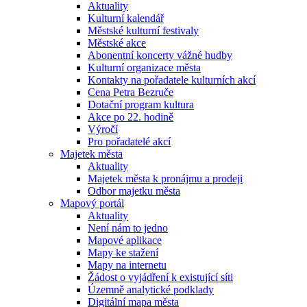
Aktuality
Kulturní kalendář
Městské kulturní festivaly
Městské akce
Abonentní koncerty vážné hudby
Kulturní organizace města
Kontakty na pořadatele kulturních akcí
Cena Petra Bezruče
Dotační program kultura
Akce po 22. hodině
Výročí
Pro pořadatelé akcí
Majetek města
Aktuality
Majetek města k pronájmu a prodeji
Odbor majetku města
Mapový portál
Aktuality
Není nám to jedno
Mapové aplikace
Mapy ke stažení
Mapy na internetu
Žádost o vyjádření k existující síti
Územně analytické podklady
Digitální mapa města