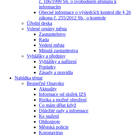
č. 106/1999 Sb. o svobodném přístupu k
informacím
Obecné informace o výsledcích kontrol dle § 26
zákona č. 255/2012 Sb., o kontrole
Úřední deska
Volené orgány města
Zastupitelstvo
Rada
Vedení města
Minulá zastupitestva
Vyhlášky a předpisy
Vyhlášky a nařízení
Poplatky
Zásady a pravidla
Nabídka témat
Bezpečné Opavsko
Aktuality
Informace od složek IZS
Rizika a možné ohrožení
Co mám dělat když
Důležité rady a informace
Ke stažení
Ohňostroje
Městská policie
Koronavirus