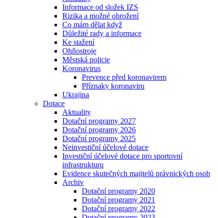
Informace od složek IZS
Rizika a možné ohrožení
Co mám dělat když
Důležité rady a informace
Ke stažení
Ohňostroje
Městská policie
Koronavirus
Prevence před koronavirem
Příznaky koronaviru
Ukrajina
Dotace
Aktuality
Dotační programy 2027
Dotační programy 2026
Dotační programy 2025
Neinvestiční účelové dotace
Investiční účelové dotace pro sportovní
infrastrukturu
Evidence skutečných majitelů právnických osob
Archiv
Dotační programy 2020
Dotační programy 2021
Dotační programy 2022
Dotační programy 2023