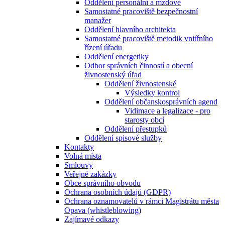
Oddělení personální a mzdové
Samostatné pracoviště bezpečnostní
manažer
Oddělení hlavního architekta
Samostatné pracoviště metodik vnitřního
řízení úřadu
Oddělení energetiky
Odbor správních činností a obecní
živnostenský úřad
Oddělení živnostenské
Výsledky kontrol
Oddělení občanskosprávních agend
Vidimace a legalizace - pro
starosty obcí
Oddělení přestupků
Oddělení spisové služby
Kontakty
Volná místa
Smlouvy
Veřejné zakázky
Obce správního obvodu
Ochrana osobních údajů (GDPR)
Ochrana oznamovatelů v rámci Magistrátu města
Opava (whistleblowing)
Zajímavé odkazy