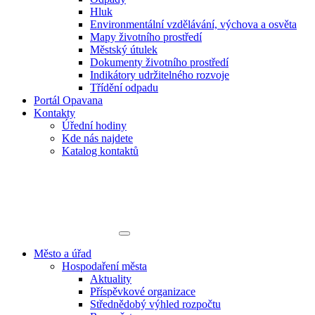
Hluk
Environmentální vzdělávání, výchova a osvěta
Mapy životního prostředí
Městský útulek
Dokumenty životního prostředí
Indikátory udržitelného rozvoje
Třídění odpadu
Portál Opavana
Kontakty
Úřední hodiny
Kde nás najdete
Katalog kontaktů
Město a úřad
Hospodaření města
Aktuality
Příspěvkové organizace
Střednědobý výhled rozpočtu