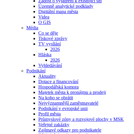
Žádost o vyjádření k existující síti
Územně analytické podklady
Digitální mapa města
Videa
O GIS
Média
Co se děje
Tiskové zprávy
TV vysílání
2026
Hláska
2026
Vyhledávání
Podnikání
Aktuality
Dotace a financování
Hospodářská komora
Majetek města k pronájmu a prodeji
Na koho se obrátit
Nejvýznamnější zaměstnavatelé
Podnikání v evropské unii
Profil města
Průmyslové zóny a rozvojové plochy v MSK
Veřejné zakázky
Zajímavé odkazy pro podnikatele