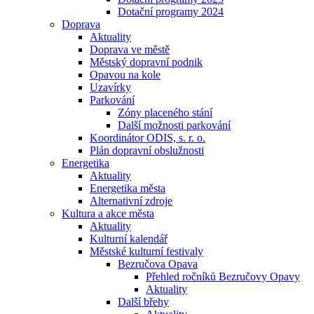
Dotační programy 2024
Doprava
Aktuality
Doprava ve městě
Městský dopravní podnik
Opavou na kole
Uzavírky
Parkování
Zóny placeného stání
Další možnosti parkování
Koordinátor ODIS, s. r. o.
Plán dopravní obslužnosti
Energetika
Aktuality
Energetika města
Alternativní zdroje
Kultura a akce města
Aktuality
Kulturní kalendář
Městské kulturní festivaly
Bezručova Opava
Přehled ročníků Bezručovy Opavy
Aktuality
Další břehy