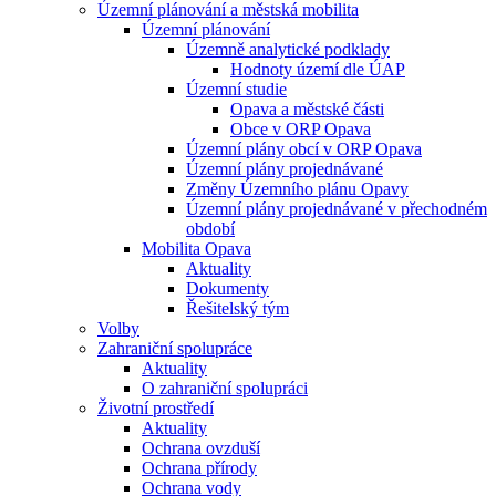
Územní plánování a městská mobilita
Územní plánování
Územně analytické podklady
Hodnoty území dle ÚAP
Územní studie
Opava a městské části
Obce v ORP Opava
Územní plány obcí v ORP Opava
Územní plány projednávané
Změny Územního plánu Opavy
Územní plány projednávané v přechodném
období
Mobilita Opava
Aktuality
Dokumenty
Řešitelský tým
Volby
Zahraniční spolupráce
Aktuality
O zahraniční spolupráci
Životní prostředí
Aktuality
Ochrana ovzduší
Ochrana přírody
Ochrana vody