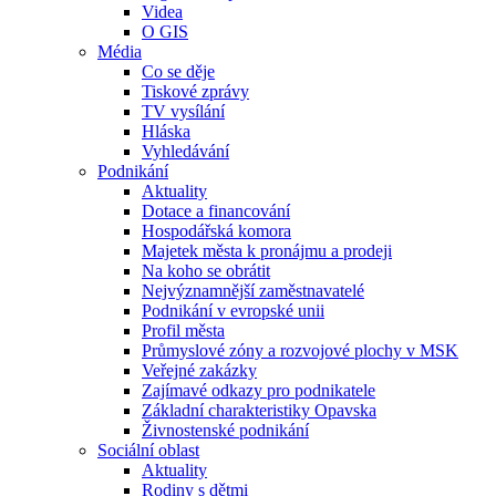
Videa
O GIS
Média
Co se děje
Tiskové zprávy
TV vysílání
Hláska
Vyhledávání
Podnikání
Aktuality
Dotace a financování
Hospodářská komora
Majetek města k pronájmu a prodeji
Na koho se obrátit
Nejvýznamnější zaměstnavatelé
Podnikání v evropské unii
Profil města
Průmyslové zóny a rozvojové plochy v MSK
Veřejné zakázky
Zajímavé odkazy pro podnikatele
Základní charakteristiky Opavska
Živnostenské podnikání
Sociální oblast
Aktuality
Rodiny s dětmi