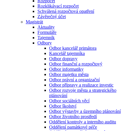
Rozpočet
Rozklikávací rozpočet
Schválená rozpočtová opatření
Závěrečný účet
Magistrát
Aktuality
Formuláře
Tajemník
Odbory
Odbor kancelář primátora
Kancelář tajemníka
Odbor dopravy
Odbor finanční a rozpočtový
Odbor informatiky
Odbor majetku města
Odbor právní a organizační
Odbor přípravy a realizace investic
Odbor rozvoje města a strategického
plánování
Odbor sociálních věcí
Odbor školství
Odbor výstavby a územního plánování
Odbor životního prostředí
Oddělení kontroly a interního auditu
Oddělení památkové péče