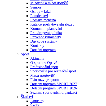
Mladiství a mladí dospělí
Senioři
Osoby v krizi
Poradenství
Romská menšina
Katalog poskytovatelů služeb
Komunitní plánování
Protidrogová politika
Prevence kriminality
Dávkové systémy
Kontakty
Dotační program
Sport
Aktuality
O sportu v Opavě
Profesionální sport
Sportoviště pro rekreační sport
Mapa sportovišť
Plán rozvoje sportu
Dotační program SPORT 2027
Dotační program SPORT 2026
Seznam sportovních organizací
Školství
Aktuality
Školy