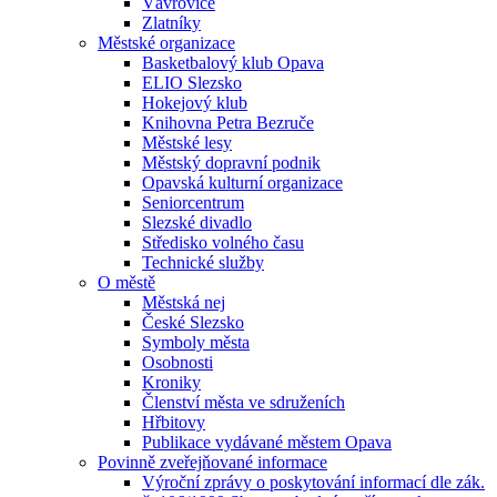
Vávrovice
Zlatníky
Městské organizace
Basketbalový klub Opava
ELIO Slezsko
Hokejový klub
Knihovna Petra Bezruče
Městské lesy
Městský dopravní podnik
Opavská kulturní organizace
Seniorcentrum
Slezské divadlo
Středisko volného času
Technické služby
O městě
Městská nej
České Slezsko
Symboly města
Osobnosti
Kroniky
Členství města ve sdruženích
Hřbitovy
Publikace vydávané městem Opava
Povinně zveřejňované informace
Výroční zprávy o poskytování informací dle zák.