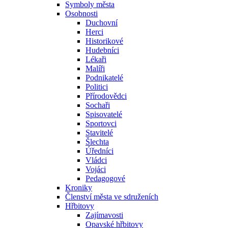
Symboly města
Osobnosti
Duchovní
Herci
Historikové
Hudebníci
Lékaři
Malíři
Podnikatelé
Politici
Přírodovědci
Sochaři
Spisovatelé
Sportovci
Stavitelé
Šlechta
Úředníci
Vládci
Vojáci
Pedagogové
Kroniky
Členství města ve sdruženích
Hřbitovy
Zajímavosti
Opavské hřbitovy