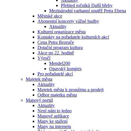
Aktuality
Přehled ročníků Další břehy
Mezinárodní varhanní soutěž Petra Ebena
Městské akce
Abonentní koncerty vážné hudby
Aktuality
Kulturní organizace města
Kontakty na pořadatele kulturních akcí
Cena Petra Bezruče
Dotační program kultura
Akce po 22. hodině
Výročí
Mendel200
Opavský kongres
Pro pořadatelé akcí
Majetek města
Aktuality
Majetek města k pronájmu a prodeji
Odbor majetku města
Mapový portál
Aktuality
Není nám to jedno
Mapové aplikace
Mapy ke stažení
Mapy na internetu