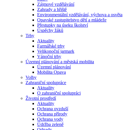
Zájmové vzdělávání
Zahrady a hřiště
Environmentální vzdělávání, výchova a osvěta
Opavské zastupitelstvo dětí a mládeže
Přestupky na úseku školství
Úspěchy žáků
Trhy
Aktuality
Farmářské trhy
Velikonoční jarmark
Vánoční trhy
Územní plánování a městská mobilita
Územní plánování
Mobilita Opava
Volby
Zahraniční spolupráce
Aktuality
O zahraniční spolupráci
Životní prostředí
Aktuality
Ochrana ovzduší
Ochrana přírody
Ochrana vody
Údržba zeleně
Odpady