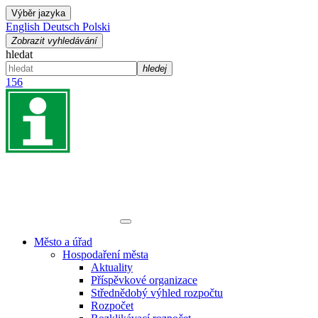
Výběr jazyka
English
Deutsch
Polski
Zobrazit vyhledávání
hledat
hledej
156
Město a úřad
Hospodaření města
Aktuality
Příspěvkové organizace
Střednědobý výhled rozpočtu
Rozpočet