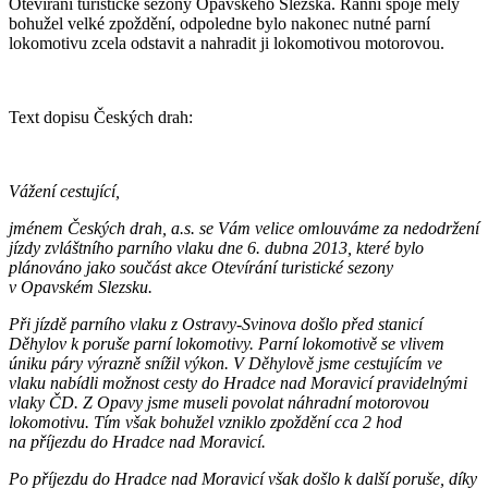
Otevírání turistické sezóny Opavského Slezska. Ranní spoje měly
bohužel velké zpoždění, odpoledne bylo nakonec nutné parní
lokomotivu zcela odstavit a nahradit ji lokomotivou motorovou.
Text dopisu Českých drah:
Vážení cestující,
jménem Českých drah, a.s. se Vám velice omlouváme za nedodržení
jízdy zvláštního parního vlaku dne 6. dubna 2013, které bylo
plánováno jako součást akce Otevírání turistické sezony
v Opavském Slezsku.
Při jízdě parního vlaku z Ostravy-Svinova došlo před stanicí
Děhylov k poruše parní lokomotivy. Parní lokomotivě se vlivem
úniku páry výrazně snížil výkon. V Děhylově jsme cestujícím ve
vlaku nabídli možnost cesty do Hradce nad Moravicí pravidelnými
vlaky ČD. Z Opavy jsme museli povolat náhradní motorovou
lokomotivu. Tím však bohužel vzniklo zpoždění cca 2 hod
na příjezdu do Hradce nad Moravicí.
Po příjezdu do Hradce nad Moravicí však došlo k další poruše, díky