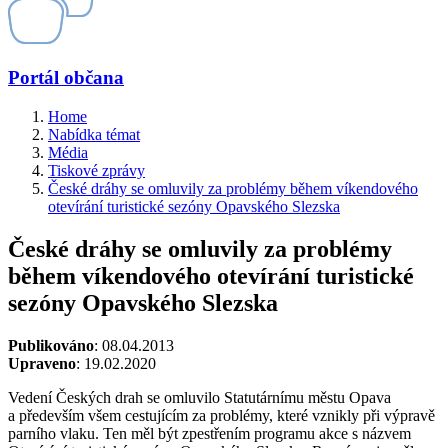
Portál občana
Home
Nabídka témat
Média
Tiskové zprávy
České dráhy se omluvily za problémy během víkendového
otevírání turistické sezóny Opavského Slezska
České dráhy se omluvily za problémy
během víkendového otevírání turistické
sezóny Opavského Slezska
Publikováno
: 08.04.2013
Upraveno
: 19.02.2020
Vedení Českých drah se omluvilo Statutárnímu městu Opava
a především všem cestujícím za problémy, které vznikly při výpravě
parního vlaku. Ten měl být zpestřením programu akce s názvem