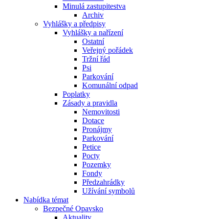
Minulá zastupitestva
Archiv
Vyhlášky a předpisy
Vyhlášky a nařízení
Ostatní
Veřejný pořádek
Tržní řád
Psi
Parkování
Komunální odpad
Poplatky
Zásady a pravidla
Nemovitosti
Dotace
Pronájmy
Parkování
Petice
Pocty
Pozemky
Fondy
Předzahrádky
Užívání symbolů
Nabídka témat
Bezpečné Opavsko
Aktuality