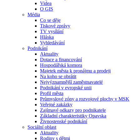
Videa
O GIS
Média
Co se děje
Tiskové zprávy
TV vysílání
Hláska
Vyhledávání
Podnikání
Aktuality
Dotace a financování
Hospodářská komora
Majetek města k pronájmu a prodeji
Na koho se obrátit
Nejvýznamnější zaměstnavatelé
Podnikání v evropské unii
Profil města
Průmyslové zóny a rozvojové plochy v MSK
Veřejné zakázky
Zajímavé odkazy pro podnikatele
Základní charakteristiky Opavska
Živnostenské podnikání
Sociální oblast
Aktuality
Rodiny s dětmi