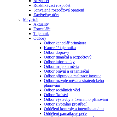
Rozpočet
Rozklikávací rozpočet
Schválená rozpočtová opatření
Závěrečný účet
Magistrát
Aktuality
Formuláře
Tajemník
Odbory
Odbor kancelář primátora
Kancelář tajemníka
Odbor dopravy
Odbor finanční a rozpočtový
Odbor informatiky
Odbor majetku města
Odbor právní a organizační
Odbor přípravy a realizace investic
Odbor rozvoje města a strategického
plánování
Odbor sociálních věcí
Odbor školství
Odbor výstavby a územního plánování
Odbor životního prostředí
Oddělení kontroly a interního auditu
Oddělení památkové péče