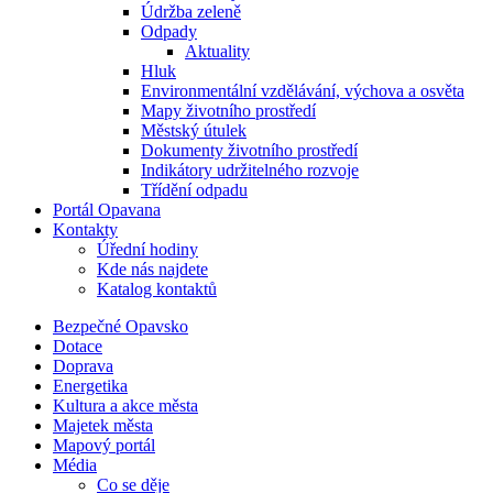
Údržba zeleně
Odpady
Aktuality
Hluk
Environmentální vzdělávání, výchova a osvěta
Mapy životního prostředí
Městský útulek
Dokumenty životního prostředí
Indikátory udržitelného rozvoje
Třídění odpadu
Portál Opavana
Kontakty
Úřední hodiny
Kde nás najdete
Katalog kontaktů
Bezpečné Opavsko
Dotace
Doprava
Energetika
Kultura a akce města
Majetek města
Mapový portál
Média
Co se děje