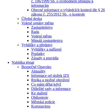
č. 106/1999 Sb. o svobodném přístupu k
informacím
Obecné informace o výsledcích kontrol dle § 26
zákona č. 255/2012 Sb., o kontrole
Úřední deska
Volené orgány města
Zastupitelstvo
Rada
Vedení města
Minulá zastupitestva
Vyhlášky a předpisy
Vyhlášky a nařízení
Poplatky
Zásady a pravidla
Nabídka témat
Bezpečné Opavsko
Aktuality
Informace od složek IZS
Rizika a možné ohrožení
Co mám dělat když
Důležité rady a informace
Ke stažení
Ohňostroje
Městská policie
Koronavirus