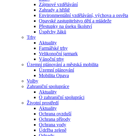
Zájmové vzdělávání
Zahrady a hřiště
Environmentální vzdělávání, výchova a osvěta
Opavské zastupitelstvo dětí a mládeže
Přestupky na úseku školství
Úspěchy žáků
Trhy
Aktuality
Farmářské trhy
Velikonoční jarmark
Vánoční trhy
Územní plánování a městská mobilita
Územní plánování
Mobilita Opava
Volby
Zahraniční spolupráce
Aktuality
O zahraniční spolupráci
Životní prostředí
Aktuality
Ochrana ovzduší
Ochrana přírody
Ochrana vody
Údržba zeleně
Odpady