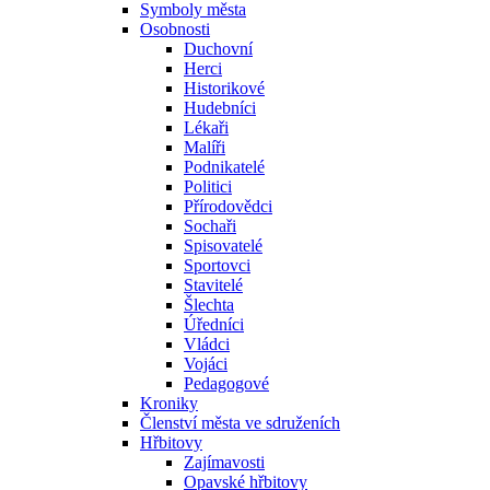
Symboly města
Osobnosti
Duchovní
Herci
Historikové
Hudebníci
Lékaři
Malíři
Podnikatelé
Politici
Přírodovědci
Sochaři
Spisovatelé
Sportovci
Stavitelé
Šlechta
Úředníci
Vládci
Vojáci
Pedagogové
Kroniky
Členství města ve sdruženích
Hřbitovy
Zajímavosti
Opavské hřbitovy