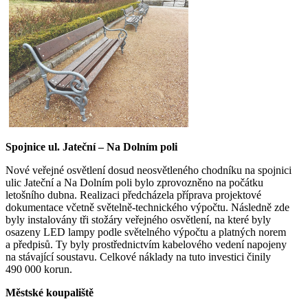
Spojnice ul. Jateční – Na Dolním poli
Nové veřejné osvětlení dosud neosvětleného chodníku na spojnici
ulic Jateční a Na Dolním poli bylo zprovozněno na počátku
letošního dubna. Realizaci předcházela příprava projektové
dokumentace včetně světelně-technického výpočtu. Následně zde
byly instalovány tři stožáry veřejného osvětlení, na které byly
osazeny LED lampy podle světelného výpočtu a platných norem
a předpisů. Ty byly prostřednictvím kabelového vedení napojeny
na stávající soustavu. Celkové náklady na tuto investici činily
490 000 korun.
Městské koupaliště