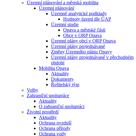
Územní plánování a městská mobilita
Územní plánování
Územně analytické podklady
Hodnoty území dle ÚAP
Územní studie
Opava a městské části
Obce v ORP Opava
Územní plány obcí v ORP Opava
Územní plány projednávané
Změny Územního plánu Opavy
Územní plány projednávané v přechodném
období
Mobilita Opava
Aktuality
Dokumenty
Řešitelský tým
Volby
Zahraniční spolupráce
Aktuality
O zahraniční spolupráci
Životní prostředí
Aktuality
Ochrana ovzduší
Ochrana přírody
Ochrana vody