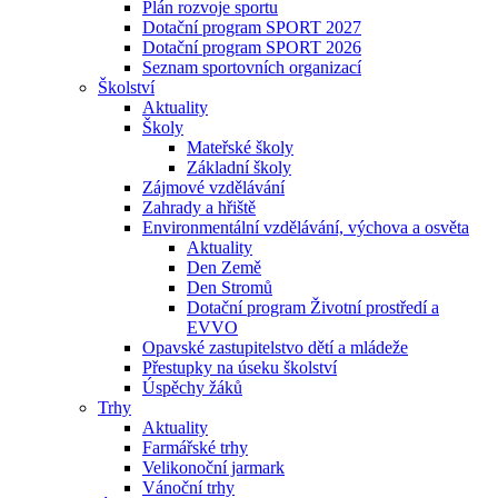
Plán rozvoje sportu
Dotační program SPORT 2027
Dotační program SPORT 2026
Seznam sportovních organizací
Školství
Aktuality
Školy
Mateřské školy
Základní školy
Zájmové vzdělávání
Zahrady a hřiště
Environmentální vzdělávání, výchova a osvěta
Aktuality
Den Země
Den Stromů
Dotační program Životní prostředí a
EVVO
Opavské zastupitelstvo dětí a mládeže
Přestupky na úseku školství
Úspěchy žáků
Trhy
Aktuality
Farmářské trhy
Velikonoční jarmark
Vánoční trhy