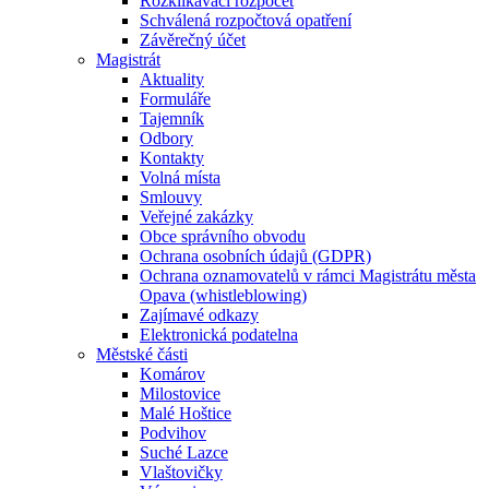
Rozklikávací rozpočet
Schválená rozpočtová opatření
Závěrečný účet
Magistrát
Aktuality
Formuláře
Tajemník
Odbory
Kontakty
Volná místa
Smlouvy
Veřejné zakázky
Obce správního obvodu
Ochrana osobních údajů (GDPR)
Ochrana oznamovatelů v rámci Magistrátu města
Opava (whistleblowing)
Zajímavé odkazy
Elektronická podatelna
Městské části
Komárov
Milostovice
Malé Hoštice
Podvihov
Suché Lazce
Vlaštovičky