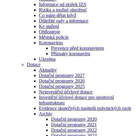
Informace od složek IZS
Rizika a možné ohrožení
Co mám dělat když
Důležité rady a informace
Ke stažení
Ohňostroje
Městská policie
Koronavirus
Prevence před koronavirem
Příznaky koronaviru
Ukrajina
Dotace
Aktuality
Dotační programy 2027
Dotační programy 2026
Dotační programy 2025
Neinvestiční účelové dotace
Investiční účelové dotace pro sportovní
infrastrukturu
Evidence skutečných majitelů právnických osob
Archiv
Dotační programy 2020
Dotační programy 2021
Dotační programy 2022
Dotační programy 2023