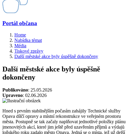
Portál občana
Home
Nabídka témat
Média
Tiskové zprávy
Další městské akce byly úspěšně dokončeny
Další městské akce byly úspěšně
dokončeny
Publikováno
: 25.05.2026
Upraveno
: 02.06.2026
Hned s prvním stabilnějším počasím zahájily Technické služby
Opava dílčí opravy a místní rekonstrukce ve veřejném prostoru
města. Postupně se tak začaly naplňovat jednotlivé položky plánu
jmenovitých akcí, které jim ještě před uzavřením příjmů a výdajů
loňského roku zadalo město Opava. Jedná se o místa, jež už delší