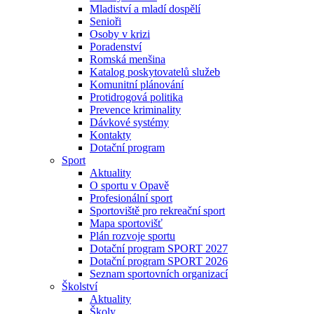
Mladiství a mladí dospělí
Senioři
Osoby v krizi
Poradenství
Romská menšina
Katalog poskytovatelů služeb
Komunitní plánování
Protidrogová politika
Prevence kriminality
Dávkové systémy
Kontakty
Dotační program
Sport
Aktuality
O sportu v Opavě
Profesionální sport
Sportoviště pro rekreační sport
Mapa sportovišť
Plán rozvoje sportu
Dotační program SPORT 2027
Dotační program SPORT 2026
Seznam sportovních organizací
Školství
Aktuality
Školy