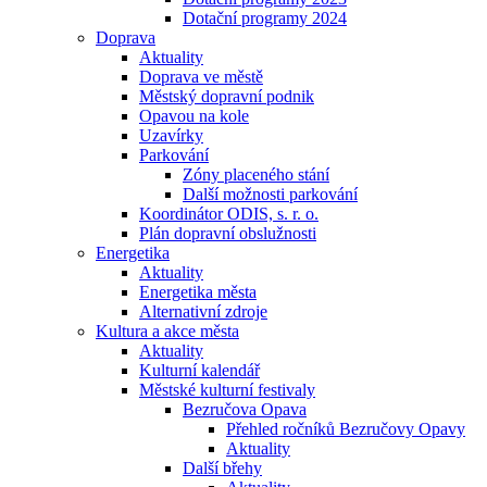
Dotační programy 2024
Doprava
Aktuality
Doprava ve městě
Městský dopravní podnik
Opavou na kole
Uzavírky
Parkování
Zóny placeného stání
Další možnosti parkování
Koordinátor ODIS, s. r. o.
Plán dopravní obslužnosti
Energetika
Aktuality
Energetika města
Alternativní zdroje
Kultura a akce města
Aktuality
Kulturní kalendář
Městské kulturní festivaly
Bezručova Opava
Přehled ročníků Bezručovy Opavy
Aktuality
Další břehy