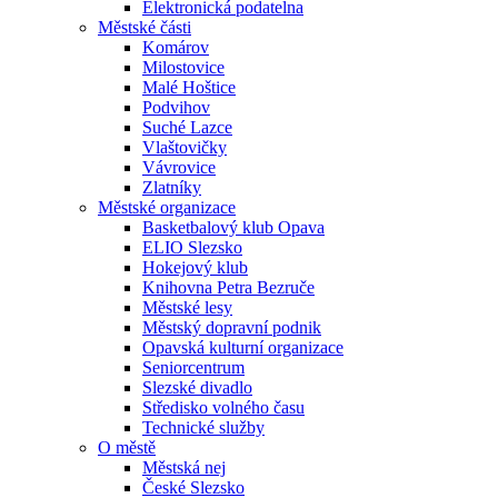
Elektronická podatelna
Městské části
Komárov
Milostovice
Malé Hoštice
Podvihov
Suché Lazce
Vlaštovičky
Vávrovice
Zlatníky
Městské organizace
Basketbalový klub Opava
ELIO Slezsko
Hokejový klub
Knihovna Petra Bezruče
Městské lesy
Městský dopravní podnik
Opavská kulturní organizace
Seniorcentrum
Slezské divadlo
Středisko volného času
Technické služby
O městě
Městská nej
České Slezsko