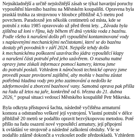
Nejnákladnější a určitě nejsložitější zásah se týkal havarijní poruchy
vypouštění hlavního bazénu na Městském koupališti. Opravena byla
prasklá trubka za strojovnou v hloubce přibližně 4,5 metru pod
povrchem. Paradoxně jen několik centimetrů od místa, kde se
potrubí z roku 1985 opravovalo už před třemi lety.
„Závada byla
zjištěna už loni v říjnu, kdy během tří dnů vytekla voda z bazénu.
Podle všeho k narušení došlo při vypouštění kontaminované vody
s naplavenými mechanickými nečistotami, které se do bazénu
dostaly při povodních v září 2024. Nejspíše tehdy došlo
k mechanickému poškození uzavíracího jádra vypouštěcí klapy
a narušení části potrubí před jeho uzávěrem. O rozsahu nutné
opravy jsme získali informace pomocí kamery, kterou jsme
do potrubí poslali. Vzhledem k náročnosti technické opravy jsme
provedli pouze provizorní zajištění, aby mohla v bazénu zůstat
potřebná hladina vody pro jeho zazimování a nedošlo ke
zdeformování a zborcení bazénové vany. Samotná oprava pak přišla
na řadu až letos na jaře, konkrétně od 6. března do 21. dubna
2026,“
popsal situaci vedoucí Městského koupaliště Petr Mikeska.
Byla odkryta přístupová šachta, následně vyčištěna armaturní
komora a odstraněno veškeré její vystrojení. Vlastní potrubí v délce
přibližně 20 metrů se podařilo opravit bezvýkopovou metodou. Poté
přišlo na řadu osazení nové vypouštěcí armatury, její připojení
k ovládání ve strojovně a následné zaškolení obsluhy. Vše se
podařilo zdárně dokončit a vyzkoušet podle předpokladů. Vzhledem