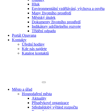
Hluk
Environmentální vzdělávání, výchova a osvěta
Mapy životního prostředí
Městský útulek
Dokumenty životního prostředí
Indikátory udržitelného rozvoje
Třídění odpadu
Portál Opavana
Kontakty
Úřední hodiny
Kde nás najdete
Katalog kontaktů
Město a úřad
Hospodaření města
Aktuality
Příspěvkové organizace
Střednědobý výhled rozpočtu