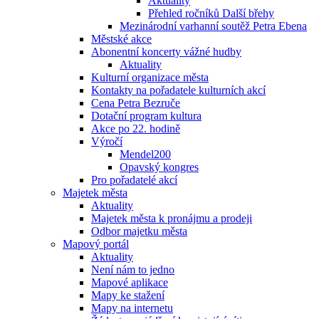
Aktuality
Přehled ročníků Další břehy
Mezinárodní varhanní soutěž Petra Ebena
Městské akce
Abonentní koncerty vážné hudby
Aktuality
Kulturní organizace města
Kontakty na pořadatele kulturních akcí
Cena Petra Bezruče
Dotační program kultura
Akce po 22. hodině
Výročí
Mendel200
Opavský kongres
Pro pořadatelé akcí
Majetek města
Aktuality
Majetek města k pronájmu a prodeji
Odbor majetku města
Mapový portál
Aktuality
Není nám to jedno
Mapové aplikace
Mapy ke stažení
Mapy na internetu