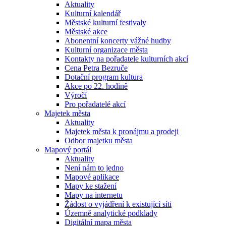
Aktuality
Kulturní kalendář
Městské kulturní festivaly
Městské akce
Abonentní koncerty vážné hudby
Kulturní organizace města
Kontakty na pořadatele kulturních akcí
Cena Petra Bezruče
Dotační program kultura
Akce po 22. hodině
Výročí
Pro pořadatelé akcí
Majetek města
Aktuality
Majetek města k pronájmu a prodeji
Odbor majetku města
Mapový portál
Aktuality
Není nám to jedno
Mapové aplikace
Mapy ke stažení
Mapy na internetu
Žádost o vyjádření k existující síti
Územně analytické podklady
Digitální mapa města