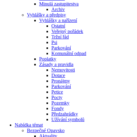
Minulá zastupitestva
Archiv
Vyhlášky a předpisy
Vyhlášky a nařízení
Ostatní
Veřejný pořádek
Tržní řád
Psi
Parkování
Komunální odpad
Poplatky
Zásady a pravidla
Nemovitosti
Dotace
Pronájmy
Parkování
Petice
Pocty
Pozemky
Fondy
Předzahrádky
Užívání symbolů
Nabídka témat
Bezpečné Opavsko
Aktuality