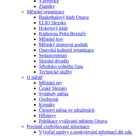
Vávrovice
Zlatníky
Městské organizace
Basketbalový klub Opava
ELIO Slezsko
Hokejový klub
Knihovna Petra Bezruče
Městské lesy
Městský dopravní podnik
Opavská kulturní organizace
Seniorcentrum
Slezské divadlo
Středisko volného času
Technické služby
O městě
Městská nej
České Slezsko
Symboly města
Osobnosti
Kroniky
Členství města ve sdruženích
Hřbitovy
Publikace vydávané městem Opava
Povinně zveřejňované informace
Výroční zprávy o poskytování informací dle zák.