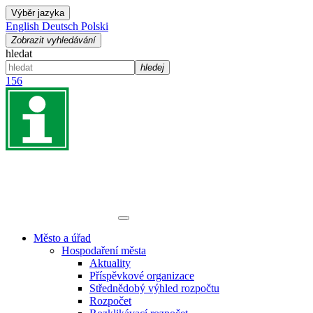
Výběr jazyka
English
Deutsch
Polski
Zobrazit vyhledávání
hledat
hledej
156
Město a úřad
Hospodaření města
Aktuality
Příspěvkové organizace
Střednědobý výhled rozpočtu
Rozpočet