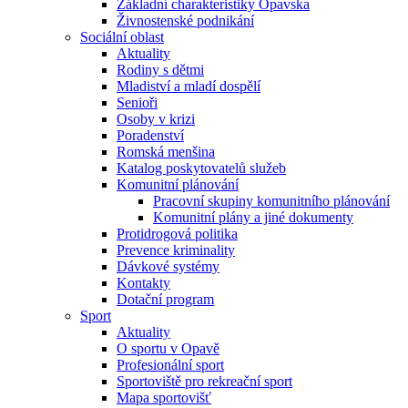
Základní charakteristiky Opavska
Živnostenské podnikání
Sociální oblast
Aktuality
Rodiny s dětmi
Mladiství a mladí dospělí
Senioři
Osoby v krizi
Poradenství
Romská menšina
Katalog poskytovatelů služeb
Komunitní plánování
Pracovní skupiny komunitního plánování
Komunitní plány a jiné dokumenty
Protidrogová politika
Prevence kriminality
Dávkové systémy
Kontakty
Dotační program
Sport
Aktuality
O sportu v Opavě
Profesionální sport
Sportoviště pro rekreační sport
Mapa sportovišť