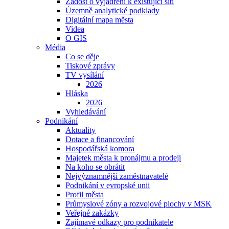
Žádost o vyjádření k existující síti
Územně analytické podklady
Digitální mapa města
Videa
O GIS
Média
Co se děje
Tiskové zprávy
TV vysílání
2026
Hláska
2026
Vyhledávání
Podnikání
Aktuality
Dotace a financování
Hospodářská komora
Majetek města k pronájmu a prodeji
Na koho se obrátit
Nejvýznamnější zaměstnavatelé
Podnikání v evropské unii
Profil města
Průmyslové zóny a rozvojové plochy v MSK
Veřejné zakázky
Zajímavé odkazy pro podnikatele