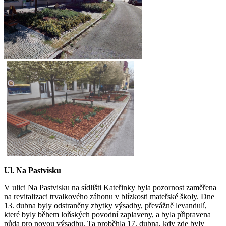
Ul. Na Pastvisku
V ulici Na Pastvisku na sídlišti Kateřinky byla pozornost zaměřena
na revitalizaci trvalkového záhonu v blízkosti mateřské školy. Dne
13. dubna byly odstraněny zbytky výsadby, převážně levandulí,
které byly během loňských povodní zaplaveny, a byla připravena
půda pro novou výsadbu. Ta proběhla 17. dubna, kdy zde byly