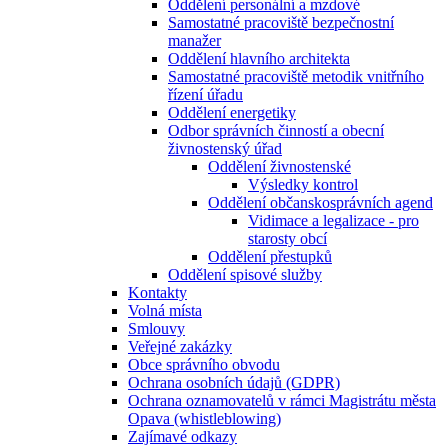
Oddělení personální a mzdové
Samostatné pracoviště bezpečnostní
manažer
Oddělení hlavního architekta
Samostatné pracoviště metodik vnitřního
řízení úřadu
Oddělení energetiky
Odbor správních činností a obecní
živnostenský úřad
Oddělení živnostenské
Výsledky kontrol
Oddělení občanskosprávních agend
Vidimace a legalizace - pro
starosty obcí
Oddělení přestupků
Oddělení spisové služby
Kontakty
Volná místa
Smlouvy
Veřejné zakázky
Obce správního obvodu
Ochrana osobních údajů (GDPR)
Ochrana oznamovatelů v rámci Magistrátu města
Opava (whistleblowing)
Zajímavé odkazy