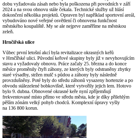
dobu vyžadovala zásah nebo byla poškozena při povodních v září
2024 a na svou obnovu stále čekala. Technické služby už hlásí
dokončení několika projektů. Opraven byl například sportovní areál,
vybudováno nové veřejné osvětlení či obnovena funkčnost
městského koupaliště. My se ale nejprve zaměříme na městskou
zeleň.
Hrnčířská ulice
Vůbec první letošní akcí byla revitalizace okrasných keřů
v Hrnčířské ulici. Původní keřové skupiny byly již v nevyhovujícím
stavu a vyžadovaly obnovu. Práce začaly 25. března a do konce
měsíce proměnily čtyři záhony, ze kterých byly odstraněny zbytky
staré výsadby, stržen mulč s půdou a záhony byly následně
provzdušněny. Poté byly do středu záhonů vysazeny hortenzie a po
obvodu stálezelené bobkovišně, které vytvořily jejich lem. Hotovo
bylo 9. dubna. Obnovené okrasné keře nyní zpříjemňují
frekventované místo přímo ve středu města, kde je díky přilehlým
pěším zónám velký pohyb chodců. Komplexní úpravy vyšly
na 136 800 korun.