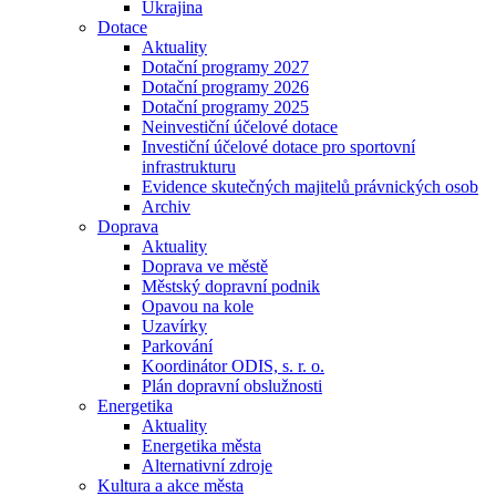
Ukrajina
Dotace
Aktuality
Dotační programy 2027
Dotační programy 2026
Dotační programy 2025
Neinvestiční účelové dotace
Investiční účelové dotace pro sportovní
infrastrukturu
Evidence skutečných majitelů právnických osob
Archiv
Doprava
Aktuality
Doprava ve městě
Městský dopravní podnik
Opavou na kole
Uzavírky
Parkování
Koordinátor ODIS, s. r. o.
Plán dopravní obslužnosti
Energetika
Aktuality
Energetika města
Alternativní zdroje
Kultura a akce města