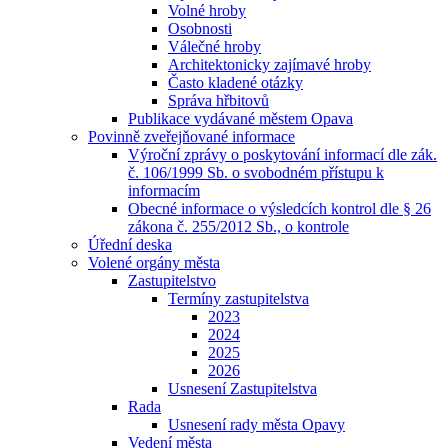
Volné hroby
Osobnosti
Válečné hroby
Architektonicky zajímavé hroby
Často kladené otázky
Správa hřbitovů
Publikace vydávané městem Opava
Povinně zveřejňované informace
Výroční zprávy o poskytování informací dle zák.
č. 106/1999 Sb. o svobodném přístupu k
informacím
Obecné informace o výsledcích kontrol dle § 26
zákona č. 255/2012 Sb., o kontrole
Úřední deska
Volené orgány města
Zastupitelstvo
Termíny zastupitelstva
2023
2024
2025
2026
Usnesení Zastupitelstva
Rada
Usnesení rady města Opavy
Vedení města