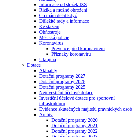
Informace od složek IZS
Rizika a možné ohrožení
Co mám dělat když
Důležité rady a informace
Ke stažení
Ohňostroje
Městská policie
Koronavirus
Prevence před koronavirem
Příznaky koronaviru
Ukrajina
Dotace
Aktuality
Dotační programy 2027
Dotační programy 2026
Dotační programy 2025
Neinvestiční účelové dotace
Investiční účelové dotace pro sportovní
infrastrukturu
Evidence skutečných majitelů právnických osob
Archiv
Dotační programy 2020
Dotační programy 2021
Dotační programy 2022
Dotační programy 2023