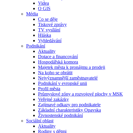
Videa
O GIS
Média
Co se děje
Tiskové zprávy
TV vysílání
Hláska
Vyhledávání
Podnikání
Aktuality
Dotace a financování
Hospodářská komora
Majetek města k pronájmu a prodeji
Na koho se obrátit
Nejvýznamnější zaměstnavatelé
Podnikání v evropské unii
Profil města
Průmyslové zóny a rozvojové plochy v MSK
Veřejné zakázky
Zajímavé odkazy pro podnikatele
Základní charakteristiky Opavska
Živnostenské podnikání
Sociální oblast
Aktuality
Rodiny s dětmi