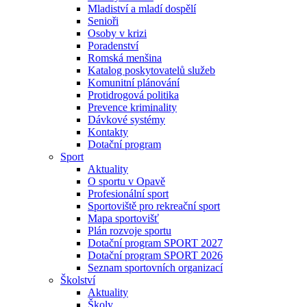
Mladiství a mladí dospělí
Senioři
Osoby v krizi
Poradenství
Romská menšina
Katalog poskytovatelů služeb
Komunitní plánování
Protidrogová politika
Prevence kriminality
Dávkové systémy
Kontakty
Dotační program
Sport
Aktuality
O sportu v Opavě
Profesionální sport
Sportoviště pro rekreační sport
Mapa sportovišť
Plán rozvoje sportu
Dotační program SPORT 2027
Dotační program SPORT 2026
Seznam sportovních organizací
Školství
Aktuality
Školy