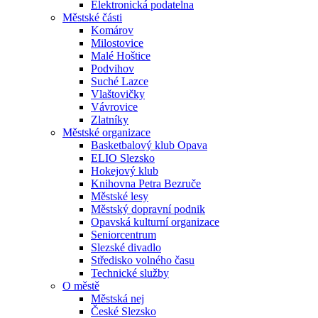
Elektronická podatelna
Městské části
Komárov
Milostovice
Malé Hoštice
Podvihov
Suché Lazce
Vlaštovičky
Vávrovice
Zlatníky
Městské organizace
Basketbalový klub Opava
ELIO Slezsko
Hokejový klub
Knihovna Petra Bezruče
Městské lesy
Městský dopravní podnik
Opavská kulturní organizace
Seniorcentrum
Slezské divadlo
Středisko volného času
Technické služby
O městě
Městská nej
České Slezsko