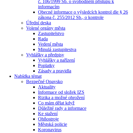
č. 106/1999 Sb. o svobodném přístupu k
informacím
Obecné informace o výsledcích kontrol dle § 26
zákona č. 255/2012 Sb., o kontrole
Úřední deska
Volené orgány města
Zastupitelstvo
Rada
Vedení města
Minulá zastupitestva
Vyhlášky a předpisy
Vyhlášky a nařízení
Poplatky
Zásady a pravidla
Nabídka témat
Bezpečné Opavsko
Aktuality
Informace od složek IZS
Rizika a možné ohrožení
Co mám dělat když
Důležité rady a informace
Ke stažení
Ohňostroje
Městská policie
Koronavirus