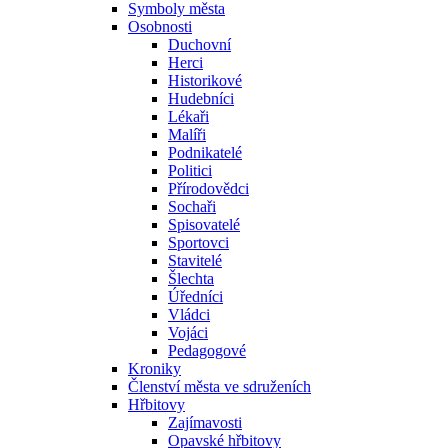
Symboly města
Osobnosti
Duchovní
Herci
Historikové
Hudebníci
Lékaři
Malíři
Podnikatelé
Politici
Přírodovědci
Sochaři
Spisovatelé
Sportovci
Stavitelé
Šlechta
Úředníci
Vládci
Vojáci
Pedagogové
Kroniky
Členství města ve sdruženích
Hřbitovy
Zajímavosti
Opavské hřbitovy