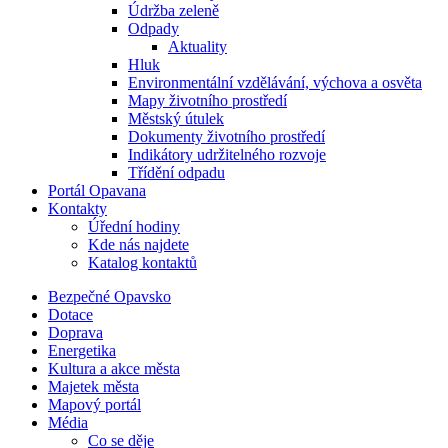
Údržba zeleně
Odpady
Aktuality
Hluk
Environmentální vzdělávání, výchova a osvěta
Mapy životního prostředí
Městský útulek
Dokumenty životního prostředí
Indikátory udržitelného rozvoje
Třídění odpadu
Portál Opavana
Kontakty
Úřední hodiny
Kde nás najdete
Katalog kontaktů
Bezpečné Opavsko
Dotace
Doprava
Energetika
Kultura a akce města
Majetek města
Mapový portál
Média
Co se děje