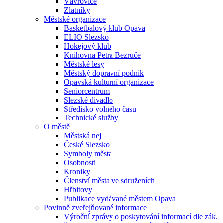
Vávrovice
Zlatníky
Městské organizace
Basketbalový klub Opava
ELIO Slezsko
Hokejový klub
Knihovna Petra Bezruče
Městské lesy
Městský dopravní podnik
Opavská kulturní organizace
Seniorcentrum
Slezské divadlo
Středisko volného času
Technické služby
O městě
Městská nej
České Slezsko
Symboly města
Osobnosti
Kroniky
Členství města ve sdruženích
Hřbitovy
Publikace vydávané městem Opava
Povinně zveřejňované informace
Výroční zprávy o poskytování informací dle zák.