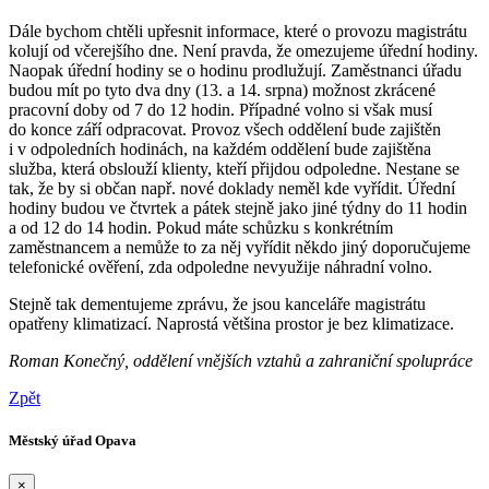
Dále bychom chtěli upřesnit informace, které o provozu magistrátu
kolují od včerejšího dne. Není pravda, že omezujeme úřední hodiny.
Naopak úřední hodiny se o hodinu prodlužují. Zaměstnanci úřadu
budou mít po tyto dva dny (13. a 14. srpna) možnost zkrácené
pracovní doby od 7 do 12 hodin. Případné volno si však musí
do konce září odpracovat. Provoz všech oddělení bude zajištěn
i v odpoledních hodinách, na každém oddělení bude zajištěna
služba, která obslouží klienty, kteří přijdou odpoledne. Nestane se
tak, že by si občan např. nové doklady neměl kde vyřídit. Úřední
hodiny budou ve čtvrtek a pátek stejně jako jiné týdny do 11 hodin
a od 12 do 14 hodin. Pokud máte schůzku s konkrétním
zaměstnancem a nemůže to za něj vyřídit někdo jiný doporučujeme
telefonické ověření, zda odpoledne nevyužije náhradní volno.
Stejně tak dementujeme zprávu, že jsou kanceláře magistrátu
opatřeny klimatizací. Naprostá většina prostor je bez klimatizace.
Roman Konečný, oddělení vnějších vztahů a zahraniční spolupráce
Zpět
Městský úřad Opava
×