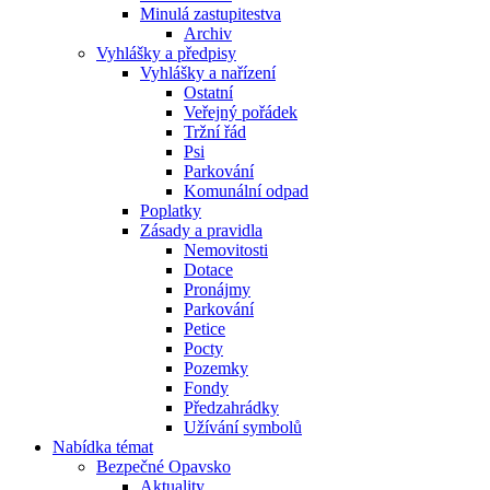
Minulá zastupitestva
Archiv
Vyhlášky a předpisy
Vyhlášky a nařízení
Ostatní
Veřejný pořádek
Tržní řád
Psi
Parkování
Komunální odpad
Poplatky
Zásady a pravidla
Nemovitosti
Dotace
Pronájmy
Parkování
Petice
Pocty
Pozemky
Fondy
Předzahrádky
Užívání symbolů
Nabídka témat
Bezpečné Opavsko
Aktuality