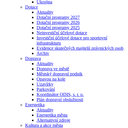
Ukrajina
Dotace
Aktuality
Dotační programy 2027
Dotační programy 2026
Dotační programy 2025
Neinvestiční účelové dotace
Investiční účelové dotace pro sportovní
infrastrukturu
Evidence skutečných majitelů právnických osob
Archiv
Doprava
Aktuality
Doprava ve městě
Městský dopravní podnik
Opavou na kole
Uzavírky
Parkování
Koordinátor ODIS, s. r. o.
Plán dopravní obslužnosti
Energetika
Aktuality
Energetika města
Alternativní zdroje
Kultura a akce města