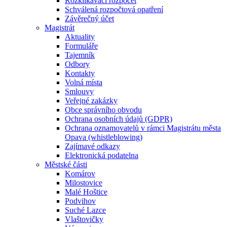
Rozklikávací rozpočet
Schválená rozpočtová opatření
Závěrečný účet
Magistrát
Aktuality
Formuláře
Tajemník
Odbory
Kontakty
Volná místa
Smlouvy
Veřejné zakázky
Obce správního obvodu
Ochrana osobních údajů (GDPR)
Ochrana oznamovatelů v rámci Magistrátu města
Opava (whistleblowing)
Zajímavé odkazy
Elektronická podatelna
Městské části
Komárov
Milostovice
Malé Hoštice
Podvihov
Suché Lazce
Vlaštovičky