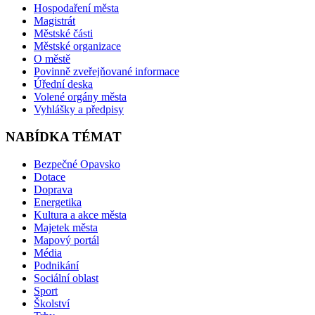
Hospodaření města
Magistrát
Městské části
Městské organizace
O městě
Povinně zveřejňované informace
Úřední deska
Volené orgány města
Vyhlášky a předpisy
NABÍDKA TÉMAT
Bezpečné Opavsko
Dotace
Doprava
Energetika
Kultura a akce města
Majetek města
Mapový portál
Média
Podnikání
Sociální oblast
Sport
Školství