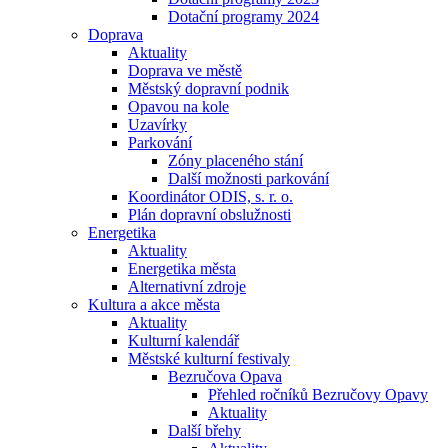
Dotační programy 2024
Doprava
Aktuality
Doprava ve městě
Městský dopravní podnik
Opavou na kole
Uzavírky
Parkování
Zóny placeného stání
Další možnosti parkování
Koordinátor ODIS, s. r. o.
Plán dopravní obslužnosti
Energetika
Aktuality
Energetika města
Alternativní zdroje
Kultura a akce města
Aktuality
Kulturní kalendář
Městské kulturní festivaly
Bezručova Opava
Přehled ročníků Bezručovy Opavy
Aktuality
Další břehy