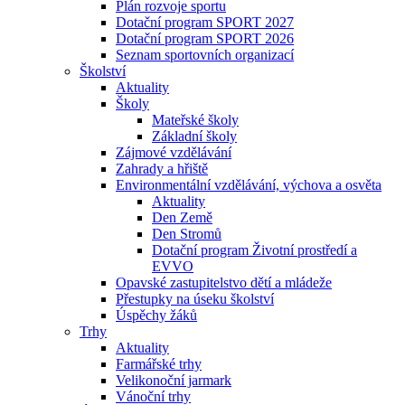
Plán rozvoje sportu
Dotační program SPORT 2027
Dotační program SPORT 2026
Seznam sportovních organizací
Školství
Aktuality
Školy
Mateřské školy
Základní školy
Zájmové vzdělávání
Zahrady a hřiště
Environmentální vzdělávání, výchova a osvěta
Aktuality
Den Země
Den Stromů
Dotační program Životní prostředí a
EVVO
Opavské zastupitelstvo dětí a mládeže
Přestupky na úseku školství
Úspěchy žáků
Trhy
Aktuality
Farmářské trhy
Velikonoční jarmark
Vánoční trhy