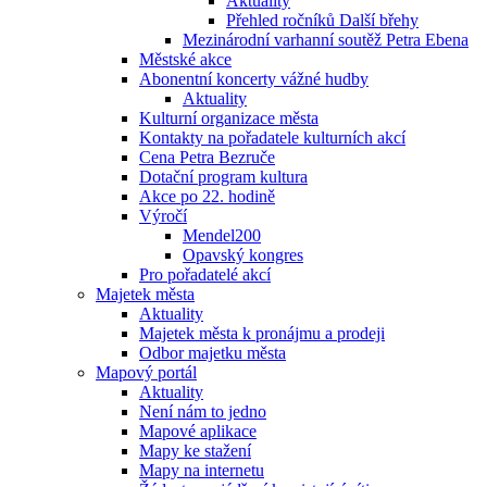
Aktuality
Přehled ročníků Další břehy
Mezinárodní varhanní soutěž Petra Ebena
Městské akce
Abonentní koncerty vážné hudby
Aktuality
Kulturní organizace města
Kontakty na pořadatele kulturních akcí
Cena Petra Bezruče
Dotační program kultura
Akce po 22. hodině
Výročí
Mendel200
Opavský kongres
Pro pořadatelé akcí
Majetek města
Aktuality
Majetek města k pronájmu a prodeji
Odbor majetku města
Mapový portál
Aktuality
Není nám to jedno
Mapové aplikace
Mapy ke stažení
Mapy na internetu