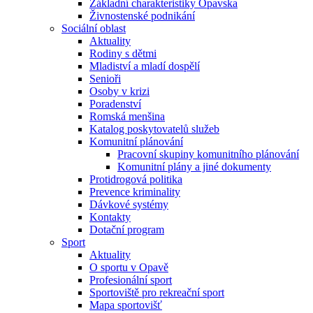
Základní charakteristiky Opavska
Živnostenské podnikání
Sociální oblast
Aktuality
Rodiny s dětmi
Mladiství a mladí dospělí
Senioři
Osoby v krizi
Poradenství
Romská menšina
Katalog poskytovatelů služeb
Komunitní plánování
Pracovní skupiny komunitního plánování
Komunitní plány a jiné dokumenty
Protidrogová politika
Prevence kriminality
Dávkové systémy
Kontakty
Dotační program
Sport
Aktuality
O sportu v Opavě
Profesionální sport
Sportoviště pro rekreační sport
Mapa sportovišť