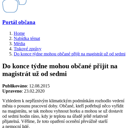
Portál občana
Home
Nabídka témat
Média
Tiskové zprávy
Do konce týdne mohou občané přijít na magistrát už od sedmi
Do konce týdne mohou občané přijít na
magistrát už od sedmi
Publikováno
: 12.08.2015
Upraveno
: 23.02.2020
Vzhledem k nepříznivým klimatickým podmínkám rozhodlo vedení
města o posunu pracovní doby. Občané, kteří potřebují něco vyřídit
na magistrátu, se tak mohou vyhnout horku a mohou se už dostavit
od sedmi hodin ráno, kdy je teplota na úřadě ještě relativně
přijatelná. Věříme, že toto opatření ocenění převážně starší
a nemocní lidé.