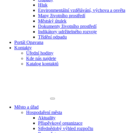
Hluk
Environmentální vzdělávání, výchova a osvěta
Mapy životního prostředí
Městský útulek
Dokumenty životního prostředí
Indikátory udržitelného rozvoje
Třídění odpadu
Portál Opavana
Kontakty
Úřední hodiny
Kde nás najdete
Katalog kontaktů
Město a úřad
Hospodaření města
Aktuality
Příspěvkové organizace
Střednědobý výhled rozpočtu