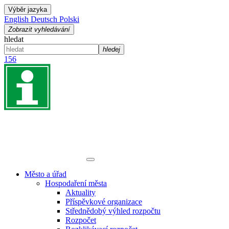
Výběr jazyka
English
Deutsch
Polski
Zobrazit vyhledávání
hledat
hledej
156
Město a úřad
Hospodaření města
Aktuality
Příspěvkové organizace
Střednědobý výhled rozpočtu
Rozpočet