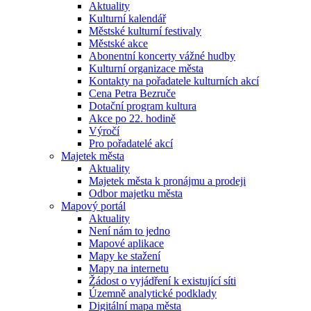
Aktuality
Kulturní kalendář
Městské kulturní festivaly
Městské akce
Abonentní koncerty vážné hudby
Kulturní organizace města
Kontakty na pořadatele kulturních akcí
Cena Petra Bezruče
Dotační program kultura
Akce po 22. hodině
Výročí
Pro pořadatelé akcí
Majetek města
Aktuality
Majetek města k pronájmu a prodeji
Odbor majetku města
Mapový portál
Aktuality
Není nám to jedno
Mapové aplikace
Mapy ke stažení
Mapy na internetu
Žádost o vyjádření k existující síti
Územně analytické podklady
Digitální mapa města