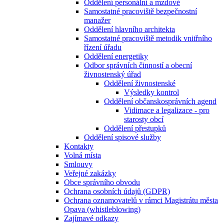
Oddělení personální a mzdové
Samostatné pracoviště bezpečnostní
manažer
Oddělení hlavního architekta
Samostatné pracoviště metodik vnitřního
řízení úřadu
Oddělení energetiky
Odbor správních činností a obecní
živnostenský úřad
Oddělení živnostenské
Výsledky kontrol
Oddělení občanskosprávních agend
Vidimace a legalizace - pro
starosty obcí
Oddělení přestupků
Oddělení spisové služby
Kontakty
Volná místa
Smlouvy
Veřejné zakázky
Obce správního obvodu
Ochrana osobních údajů (GDPR)
Ochrana oznamovatelů v rámci Magistrátu města
Opava (whistleblowing)
Zajímavé odkazy