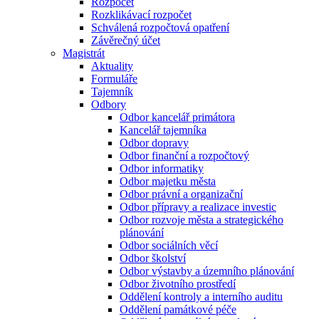
Rozpočet
Rozklikávací rozpočet
Schválená rozpočtová opatření
Závěrečný účet
Magistrát
Aktuality
Formuláře
Tajemník
Odbory
Odbor kancelář primátora
Kancelář tajemníka
Odbor dopravy
Odbor finanční a rozpočtový
Odbor informatiky
Odbor majetku města
Odbor právní a organizační
Odbor přípravy a realizace investic
Odbor rozvoje města a strategického
plánování
Odbor sociálních věcí
Odbor školství
Odbor výstavby a územního plánování
Odbor životního prostředí
Oddělení kontroly a interního auditu
Oddělení památkové péče