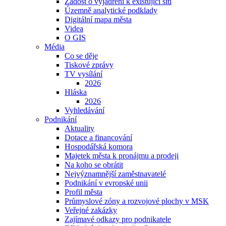
Žádost o vyjádření k existující síti
Územně analytické podklady
Digitální mapa města
Videa
O GIS
Média
Co se děje
Tiskové zprávy
TV vysílání
2026
Hláska
2026
Vyhledávání
Podnikání
Aktuality
Dotace a financování
Hospodářská komora
Majetek města k pronájmu a prodeji
Na koho se obrátit
Nejvýznamnější zaměstnavatelé
Podnikání v evropské unii
Profil města
Průmyslové zóny a rozvojové plochy v MSK
Veřejné zakázky
Zajímavé odkazy pro podnikatele