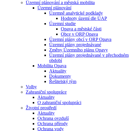
Územní plánování a městská mobilita
Územní plánování
Územně analytické podklady
Hodnoty území dle ÚAP
Územní studie
Opava a městské části
Obce v ORP Opava
Územní plány obcí v ORP Opava
Územní plány projednávané
Změny Územního plánu Opavy
Územní plány projednávané v přechodném
období
Mobilita Opava
Aktuality
Dokumenty
Řešitelský tým
Volby
Zahraniční spolupráce
Aktuality
O zahraniční spolupráci
Životní prostředí
Aktuality
Ochrana ovzduší
Ochrana přírody
Ochrana vody