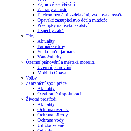
Zájmové vzdělávání
Zahrady a hřiště
Environmentální vzdělávání, výchova a osvěta
Opavské zastupitelstvo dětí a mládeže
Přestupky na úseku školství
Úspěchy žáků
Trhy
Aktuality
Farmářské trhy
Velikonoční jarmark
Vánoční trhy
Územní plánování a městská mobilita
Územní plánování
Mobilita Opava
Volby
Zahraniční spolupráce
Aktuality
O zahraniční spolupráci
Životní prostředí
Aktuality
Ochrana ovzduší
Ochrana přírody
Ochrana vody
Údržba zeleně
Odpady