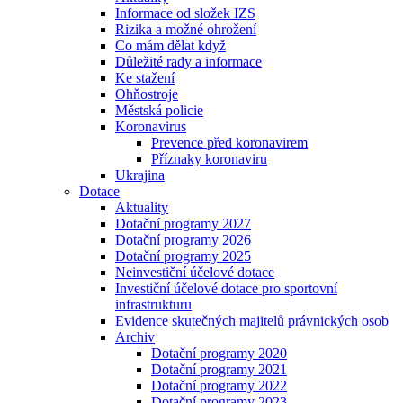
Informace od složek IZS
Rizika a možné ohrožení
Co mám dělat když
Důležité rady a informace
Ke stažení
Ohňostroje
Městská policie
Koronavirus
Prevence před koronavirem
Příznaky koronaviru
Ukrajina
Dotace
Aktuality
Dotační programy 2027
Dotační programy 2026
Dotační programy 2025
Neinvestiční účelové dotace
Investiční účelové dotace pro sportovní
infrastrukturu
Evidence skutečných majitelů právnických osob
Archiv
Dotační programy 2020
Dotační programy 2021
Dotační programy 2022
Dotační programy 2023