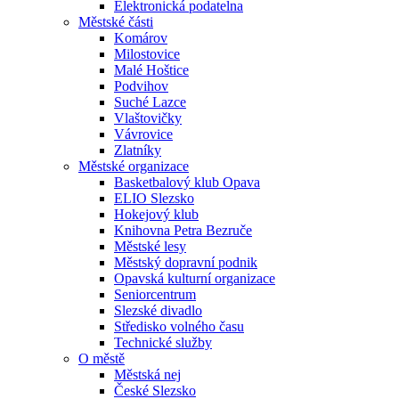
Elektronická podatelna
Městské části
Komárov
Milostovice
Malé Hoštice
Podvihov
Suché Lazce
Vlaštovičky
Vávrovice
Zlatníky
Městské organizace
Basketbalový klub Opava
ELIO Slezsko
Hokejový klub
Knihovna Petra Bezruče
Městské lesy
Městský dopravní podnik
Opavská kulturní organizace
Seniorcentrum
Slezské divadlo
Středisko volného času
Technické služby
O městě
Městská nej
České Slezsko