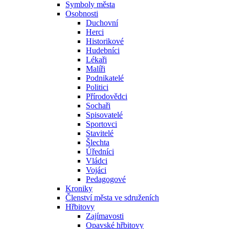
Symboly města
Osobnosti
Duchovní
Herci
Historikové
Hudebníci
Lékaři
Malíři
Podnikatelé
Politici
Přírodovědci
Sochaři
Spisovatelé
Sportovci
Stavitelé
Šlechta
Úředníci
Vládci
Vojáci
Pedagogové
Kroniky
Členství města ve sdruženích
Hřbitovy
Zajímavosti
Opavské hřbitovy