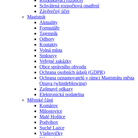
Rozklikávací rozpočet
Schválená rozpočtová opatření
Závěrečný účet
Magistrát
Aktuality
Formuláře
Tajemník
Odbory
Kontakty
Volná místa
Smlouvy
Veřejné zakázky
Obce správního obvodu
Ochrana osobních údajů (GDPR)
Ochrana oznamovatelů v rámci Magistrátu města
Opava (whistleblowing)
Zajímavé odkazy
Elektronická podatelna
Městské části
Komárov
Milostovice
Malé Hoštice
Podvihov
Suché Lazce
Vlaštovičky