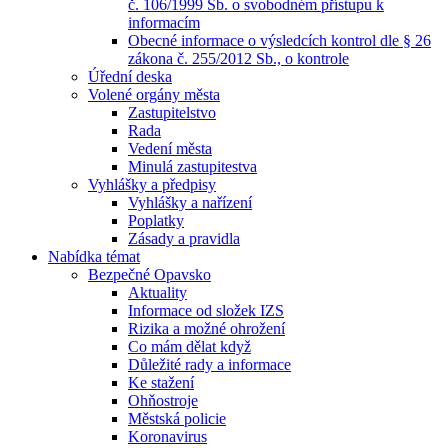
č. 106/1999 Sb. o svobodném přístupu k
informacím
Obecné informace o výsledcích kontrol dle § 26
zákona č. 255/2012 Sb., o kontrole
Úřední deska
Volené orgány města
Zastupitelstvo
Rada
Vedení města
Minulá zastupitestva
Vyhlášky a předpisy
Vyhlášky a nařízení
Poplatky
Zásady a pravidla
Nabídka témat
Bezpečné Opavsko
Aktuality
Informace od složek IZS
Rizika a možné ohrožení
Co mám dělat když
Důležité rady a informace
Ke stažení
Ohňostroje
Městská policie
Koronavirus