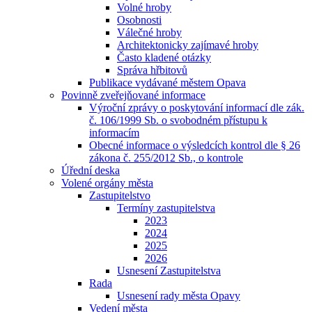
Volné hroby
Osobnosti
Válečné hroby
Architektonicky zajímavé hroby
Často kladené otázky
Správa hřbitovů
Publikace vydávané městem Opava
Povinně zveřejňované informace
Výroční zprávy o poskytování informací dle zák.
č. 106/1999 Sb. o svobodném přístupu k
informacím
Obecné informace o výsledcích kontrol dle § 26
zákona č. 255/2012 Sb., o kontrole
Úřední deska
Volené orgány města
Zastupitelstvo
Termíny zastupitelstva
2023
2024
2025
2026
Usnesení Zastupitelstva
Rada
Usnesení rady města Opavy
Vedení města