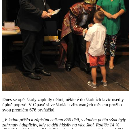
Dnes se opět školy zaplnily dětmi, některé do školních lavic usedly
úplně poprvé. V Opavě si ve školách zřizovaných městem prožilo
svou premiéru 676 prvňáčků.
„
V lednu přišlo k zápisům celkem 850 dětí, v daném počtu však byly
zahrnuty i duplicity, kdy se děti hlásily na více škol. Rodiče 14 %