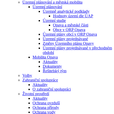
Územní plánování a městská mobilita
Územní plánování
Územně analytické podklady
Hodnoty území dle ÚAP
Územní studie
Opava a městské části
Obce v ORP Opava
Územní plány obcí v ORP Opava
Územní plány projednávané
Změny Územního plánu Opavy
Územní plány projednávané v přechodném
období
Mobilita Opava
Aktuality
Dokumenty
Řešitelský tým
Volby
Zahraniční spolupráce
Aktuality
O zahraniční spolupráci
Životní prostředí
Aktuality
Ochrana ovzduší
Ochrana přírody
Ochrana vody