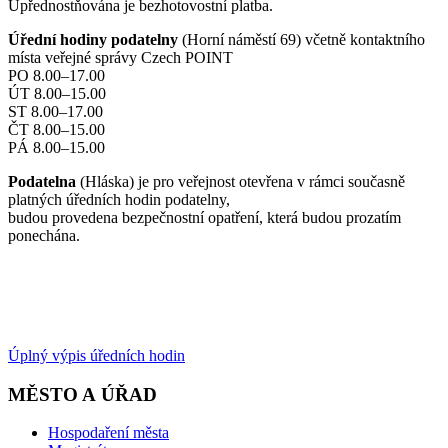
Upřednostňována je bezhotovostní platba.
Úřední hodiny podatelny
(Horní náměstí 69) včetně kontaktního
místa veřejné správy Czech POINT
PO 8.00–17.00
ÚT 8.00–15.00
ST 8.00–17.00
ČT 8.00–15.00
PÁ 8.00–15.00
Podatelna
(Hláska) je pro veřejnost otevřena v rámci současně
platných úředních hodin podatelny,
budou provedena bezpečnostní opatření, která budou prozatím
ponechána.
Úplný výpis úředních hodin
MĚSTO A ÚŘAD
Hospodaření města