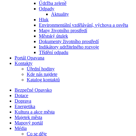
Údržba zeleně
Odpady
Aktuality
Hluk
Environmentální vzdělávání, výchova a osvěta
Mapy životního prostředí
Městský útulek
Dokumenty životního prostředí
Indikátory udržitelného rozvoje
Třídění odpadu
Portál Opavana
Kontakty
Úřední hodiny
Kde nás najdete
Katalog kontaktů
Bezpečné Opavsko
Dotace
Doprava
Energetika
Kultura a akce města
Majetek města
Mapový portál
Média
Co se děje