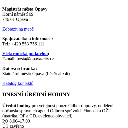
Magistrát města Opavy
Horní náměstí 69
746 01 Opava
Zobrazit na mapě
Spojovatelka a informace:
Tel.: +420 553 756 111
Elektronická podatelna
:
E-mail: posta@opava-city.cz
Datová schránka:
Statutární město Opava (ID: 5eabx4t)
Katalog kontaktů
DNEŠNÍ ÚŘEDNÍ HODINY
Úřední hodiny
pro veřejnost pouze Odbor dopravy, oddělení
občanskosprávních agend Odboru správních činností a OŽÚ
(matrika, OP a CD, evidence obyvatel)
PO 8.00–17.00
ÚT zavřeno