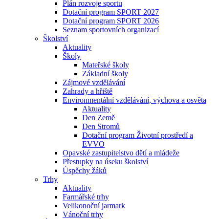
Plán rozvoje sportu
Dotační program SPORT 2027
Dotační program SPORT 2026
Seznam sportovních organizací
Školství
Aktuality
Školy
Mateřské školy
Základní školy
Zájmové vzdělávání
Zahrady a hřiště
Environmentální vzdělávání, výchova a osvěta
Aktuality
Den Země
Den Stromů
Dotační program Životní prostředí a
EVVO
Opavské zastupitelstvo dětí a mládeže
Přestupky na úseku školství
Úspěchy žáků
Trhy
Aktuality
Farmářské trhy
Velikonoční jarmark
Vánoční trhy