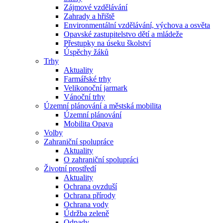
Zájmové vzdělávání
Zahrady a hřiště
Environmentální vzdělávání, výchova a osvěta
Opavské zastupitelstvo dětí a mládeže
Přestupky na úseku školství
Úspěchy žáků
Trhy
Aktuality
Farmářské trhy
Velikonoční jarmark
Vánoční trhy
Územní plánování a městská mobilita
Územní plánování
Mobilita Opava
Volby
Zahraniční spolupráce
Aktuality
O zahraniční spolupráci
Životní prostředí
Aktuality
Ochrana ovzduší
Ochrana přírody
Ochrana vody
Údržba zeleně
Odpady