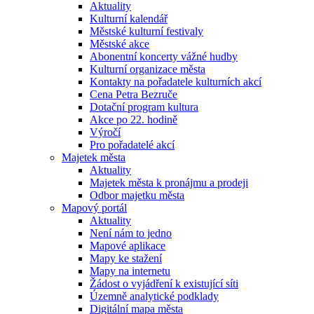
Aktuality
Kulturní kalendář
Městské kulturní festivaly
Městské akce
Abonentní koncerty vážné hudby
Kulturní organizace města
Kontakty na pořadatele kulturních akcí
Cena Petra Bezruče
Dotační program kultura
Akce po 22. hodině
Výročí
Pro pořadatelé akcí
Majetek města
Aktuality
Majetek města k pronájmu a prodeji
Odbor majetku města
Mapový portál
Aktuality
Není nám to jedno
Mapové aplikace
Mapy ke stažení
Mapy na internetu
Žádost o vyjádření k existující síti
Územně analytické podklady
Digitální mapa města