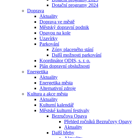
Dotační programy 2024
Doprava
Aktuality
Doprava ve městě
Městský dopravní podnik
Opavou na kole
Uzavírky
Parkování
Zóny placeného stání
Další možnosti parkování
Koordinátor ODIS, s. r. o.
Plán dopravní obslužnosti
Energetika
Aktuality
Energetika města
Alternativní zdroje
Kultura a akce města
Aktuality
Kulturní kalendář
Městské kulturní festivaly
Bezručova Opava
Přehled ročníků Bezručovy Opavy
Aktuality
Další břehy