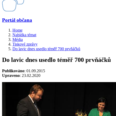
Portál občana
Home
Nabídka témat
Média
Tiskové zprávy
Do lavic dnes usedlo téměř 700 prvňáčků
Do lavic dnes usedlo téměř 700 prvňáčků
Publikováno
: 01.09.2015
Upraveno
: 23.02.2020