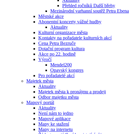
Aktuality
Přehled ročníků Další břehy
Mezinárodní varhanní soutěž Petra Ebena
Městské akce
Abonentní koncerty vážné hudby
Aktuality
Kulturní organizace města
Kontakty na pořadatele kulturních akcí
Cena Petra Bezruče
Dotační program kultura
Akce po 22. hodině
Výročí
Mendel200
Opavský kongres
Pro pořadatelé akcí
Majetek města
Aktuality
Majetek města k pronájmu a prodeji
Odbor majetku města
Mapový portál
Aktuality
Není nám to jedno
Mapové aplikace
Mapy ke stažení
Mapy na internetu