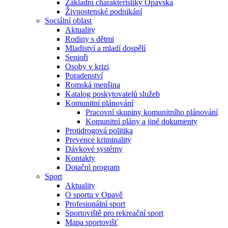
Základní charakteristiky Opavska
Živnostenské podnikání
Sociální oblast
Aktuality
Rodiny s dětmi
Mladiství a mladí dospělí
Senioři
Osoby v krizi
Poradenství
Romská menšina
Katalog poskytovatelů služeb
Komunitní plánování
Pracovní skupiny komunitního plánování
Komunitní plány a jiné dokumenty
Protidrogová politika
Prevence kriminality
Dávkové systémy
Kontakty
Dotační program
Sport
Aktuality
O sportu v Opavě
Profesionální sport
Sportoviště pro rekreační sport
Mapa sportovišť