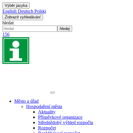
Výběr jazyka
English
Deutsch
Polski
Zobrazit vyhledávání
hledat
hledej
156
Město a úřad
Hospodaření města
Aktuality
Příspěvkové organizace
Střednědobý výhled rozpočtu
Rozpočet