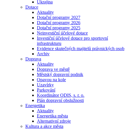
Ukrajina
Dotace
Aktuality
Dotační programy 2027
Dotační programy 2026
Dotační programy 2025
Neinvestiční účelové dotace
Investiční účelové dotace pro sportovní
infrastrukturu
Evidence skutečných majitelů právnických osob
Archiv
Doprava
Aktuality
Doprava ve městě
Městský dopravní podnik
Opavou na kole
Uzavírky
Parkování
Koordinátor ODIS, s. r. o.
Plán dopravní obslužnosti
Energetika
Aktuality
Energetika města
Alternativní zdroje
Kultura a akce města