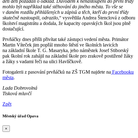
dětí dětí požádali o odklad. Důvodem k nenastoupení do první třídy
mohlo být například také stěhování do jiného města. To vše se
v daném rozdílu přihlášených u zápisů a těch, kteří do první třídy
skutečně nastoupili, odrazilo
,“ vysvětlila Andrea Štenclová z odboru
školství magistrátu a dodala, že kapacity opavských škol jsou plně
dostačující.
Prvňáčky dnes přišli přivítat také zástupci vedení města. Primátor
Martin Víteček jim popřál mnoho štěstí ve školních lavicích
na základní škole T. G. Masaryka, jeho náměstek Josef Stiborský
pak školní rok zahájil na základní škole pro zrakově postižené žáky
a žáky s vadami řeči na ulici Havlíčkově.
Fotogalerii z pasování prvňáčků na ZŠ TGM najdete na
Facebooku
města
.
Lada Dobrovolná
Tisková mluvčí
Zpět
Městský úřad Opava
×