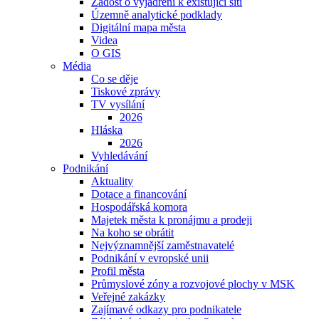
Žádost o vyjádření k existující síti
Územně analytické podklady
Digitální mapa města
Videa
O GIS
Média
Co se děje
Tiskové zprávy
TV vysílání
2026
Hláska
2026
Vyhledávání
Podnikání
Aktuality
Dotace a financování
Hospodářská komora
Majetek města k pronájmu a prodeji
Na koho se obrátit
Nejvýznamnější zaměstnavatelé
Podnikání v evropské unii
Profil města
Průmyslové zóny a rozvojové plochy v MSK
Veřejné zakázky
Zajímavé odkazy pro podnikatele