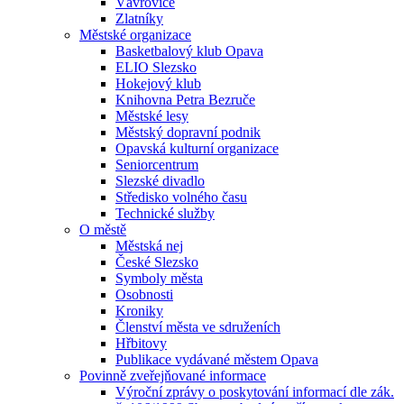
Vávrovice
Zlatníky
Městské organizace
Basketbalový klub Opava
ELIO Slezsko
Hokejový klub
Knihovna Petra Bezruče
Městské lesy
Městský dopravní podnik
Opavská kulturní organizace
Seniorcentrum
Slezské divadlo
Středisko volného času
Technické služby
O městě
Městská nej
České Slezsko
Symboly města
Osobnosti
Kroniky
Členství města ve sdruženích
Hřbitovy
Publikace vydávané městem Opava
Povinně zveřejňované informace
Výroční zprávy o poskytování informací dle zák.