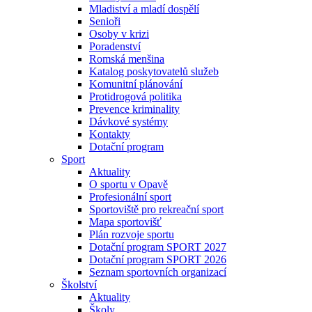
Mladiství a mladí dospělí
Senioři
Osoby v krizi
Poradenství
Romská menšina
Katalog poskytovatelů služeb
Komunitní plánování
Protidrogová politika
Prevence kriminality
Dávkové systémy
Kontakty
Dotační program
Sport
Aktuality
O sportu v Opavě
Profesionální sport
Sportoviště pro rekreační sport
Mapa sportovišť
Plán rozvoje sportu
Dotační program SPORT 2027
Dotační program SPORT 2026
Seznam sportovních organizací
Školství
Aktuality
Školy