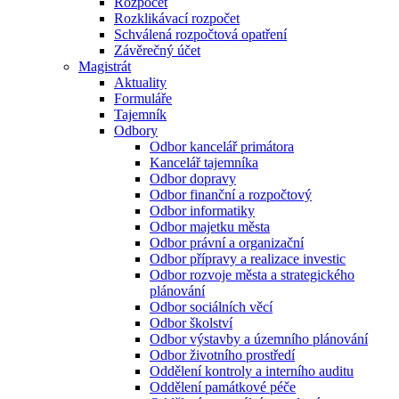
Rozpočet
Rozklikávací rozpočet
Schválená rozpočtová opatření
Závěrečný účet
Magistrát
Aktuality
Formuláře
Tajemník
Odbory
Odbor kancelář primátora
Kancelář tajemníka
Odbor dopravy
Odbor finanční a rozpočtový
Odbor informatiky
Odbor majetku města
Odbor právní a organizační
Odbor přípravy a realizace investic
Odbor rozvoje města a strategického
plánování
Odbor sociálních věcí
Odbor školství
Odbor výstavby a územního plánování
Odbor životního prostředí
Oddělení kontroly a interního auditu
Oddělení památkové péče