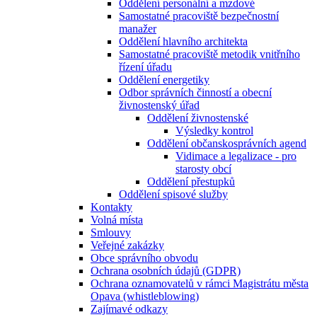
Oddělení personální a mzdové
Samostatné pracoviště bezpečnostní
manažer
Oddělení hlavního architekta
Samostatné pracoviště metodik vnitřního
řízení úřadu
Oddělení energetiky
Odbor správních činností a obecní
živnostenský úřad
Oddělení živnostenské
Výsledky kontrol
Oddělení občanskosprávních agend
Vidimace a legalizace - pro
starosty obcí
Oddělení přestupků
Oddělení spisové služby
Kontakty
Volná místa
Smlouvy
Veřejné zakázky
Obce správního obvodu
Ochrana osobních údajů (GDPR)
Ochrana oznamovatelů v rámci Magistrátu města
Opava (whistleblowing)
Zajímavé odkazy