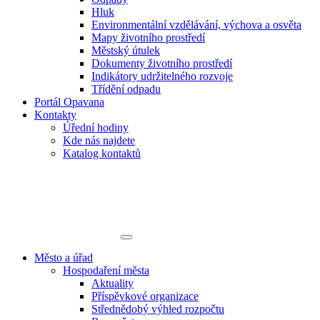
Hluk
Environmentální vzdělávání, výchova a osvěta
Mapy životního prostředí
Městský útulek
Dokumenty životního prostředí
Indikátory udržitelného rozvoje
Třídění odpadu
Portál Opavana
Kontakty
Úřední hodiny
Kde nás najdete
Katalog kontaktů
Město a úřad
Hospodaření města
Aktuality
Příspěvkové organizace
Střednědobý výhled rozpočtu