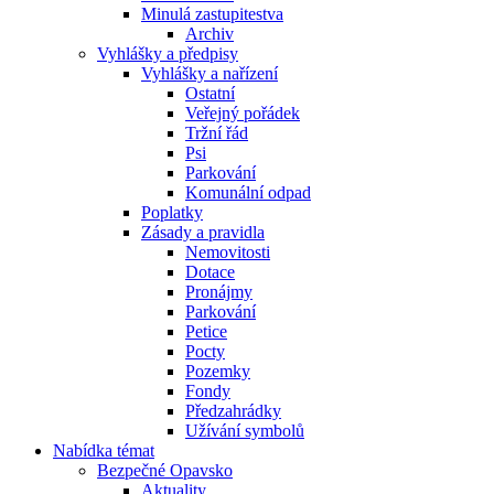
Minulá zastupitestva
Archiv
Vyhlášky a předpisy
Vyhlášky a nařízení
Ostatní
Veřejný pořádek
Tržní řád
Psi
Parkování
Komunální odpad
Poplatky
Zásady a pravidla
Nemovitosti
Dotace
Pronájmy
Parkování
Petice
Pocty
Pozemky
Fondy
Předzahrádky
Užívání symbolů
Nabídka témat
Bezpečné Opavsko
Aktuality