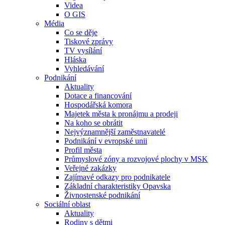
Videa
O GIS
Média
Co se děje
Tiskové zprávy
TV vysílání
Hláska
Vyhledávání
Podnikání
Aktuality
Dotace a financování
Hospodářská komora
Majetek města k pronájmu a prodeji
Na koho se obrátit
Nejvýznamnější zaměstnavatelé
Podnikání v evropské unii
Profil města
Průmyslové zóny a rozvojové plochy v MSK
Veřejné zakázky
Zajímavé odkazy pro podnikatele
Základní charakteristiky Opavska
Živnostenské podnikání
Sociální oblast
Aktuality
Rodiny s dětmi