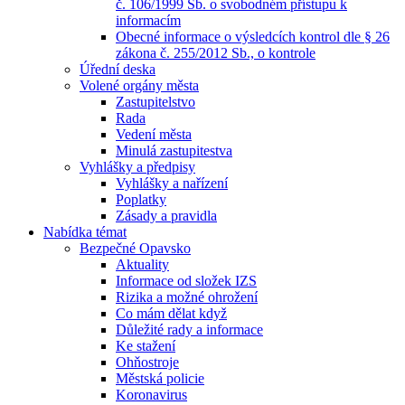
č. 106/1999 Sb. o svobodném přístupu k
informacím
Obecné informace o výsledcích kontrol dle § 26
zákona č. 255/2012 Sb., o kontrole
Úřední deska
Volené orgány města
Zastupitelstvo
Rada
Vedení města
Minulá zastupitestva
Vyhlášky a předpisy
Vyhlášky a nařízení
Poplatky
Zásady a pravidla
Nabídka témat
Bezpečné Opavsko
Aktuality
Informace od složek IZS
Rizika a možné ohrožení
Co mám dělat když
Důležité rady a informace
Ke stažení
Ohňostroje
Městská policie
Koronavirus