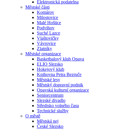
Elektronická podatelna
Městské části
Komárov
Milostovice
Malé Hoštice
Podvihov
Suché Lazce
Vlaštovičky
Vávrovice
Zlatníky
Městské organizace
Basketbalový klub Opava
ELIO Slezsko
Hokejový klub
Knihovna Petra Bezruče
Městské lesy
Městský dopravní podnik
Opavská kulturní organizace
Seniorcentrum
Slezské divadlo
Středisko volného času
Technické služby
O městě
Městská nej
České Slezsko