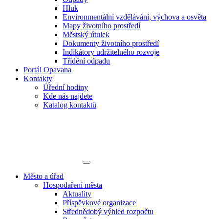
Hluk
Environmentální vzdělávání, výchova a osvěta
Mapy životního prostředí
Městský útulek
Dokumenty životního prostředí
Indikátory udržitelného rozvoje
Třídění odpadu
Portál Opavana
Kontakty
Úřední hodiny
Kde nás najdete
Katalog kontaktů
Město a úřad
Hospodaření města
Aktuality
Příspěvkové organizace
Střednědobý výhled rozpočtu