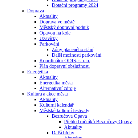
Dotační programy 2024
Doprava
Aktuality
Doprava ve městě
Městský dopravní podnik
Opavou na kole
Uzavírky
Parkování
Zóny placeného stání
Další možnosti parkování
Koordinátor ODIS, s. r. o.
Plán dopravní obslužnosti
Energetika
Aktuality
Energetika města
Alternativní zdroje
Kultura a akce města
Aktuality
Kulturní kalendář
Městské kulturní festivaly
Bezručova Opava
Přehled ročníků Bezručovy Opavy
Aktuality
Další břehy