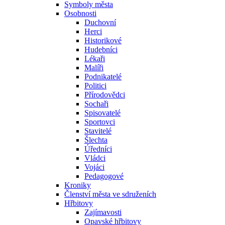
Symboly města
Osobnosti
Duchovní
Herci
Historikové
Hudebníci
Lékaři
Malíři
Podnikatelé
Politici
Přírodovědci
Sochaři
Spisovatelé
Sportovci
Stavitelé
Šlechta
Úředníci
Vládci
Vojáci
Pedagogové
Kroniky
Členství města ve sdruženích
Hřbitovy
Zajímavosti
Opavské hřbitovy