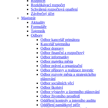
Rozpočet
Rozklikávací rozpočet
Schválená rozpočtová opatření
Závěrečný účet
Magistrát
Aktuality
Formuláře
Tajemník
Odbory
Odbor kancelář primátora
Kancelář tajemníka
Odbor dopravy
Odbor finanční a rozpočtový
Odbor informatiky
Odbor majetku města
Odbor právní a organizační
Odbor přípravy a realizace investic
Odbor rozvoje města a strategického
plánování
Odbor sociálních věcí
Odbor školství
Odbor výstavby a územního plánování
Odbor životního prostředí
Oddělení kontroly a interního auditu
Oddělení památkové péče