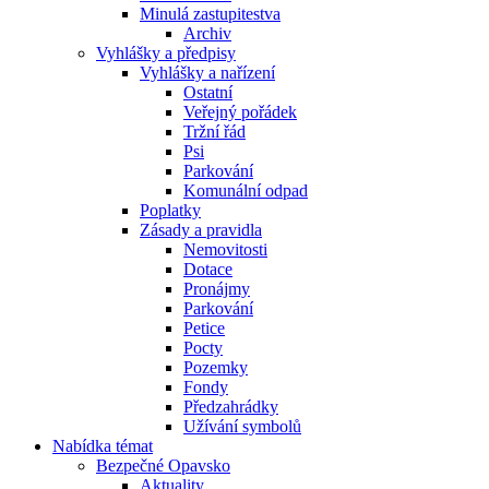
Minulá zastupitestva
Archiv
Vyhlášky a předpisy
Vyhlášky a nařízení
Ostatní
Veřejný pořádek
Tržní řád
Psi
Parkování
Komunální odpad
Poplatky
Zásady a pravidla
Nemovitosti
Dotace
Pronájmy
Parkování
Petice
Pocty
Pozemky
Fondy
Předzahrádky
Užívání symbolů
Nabídka témat
Bezpečné Opavsko
Aktuality