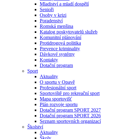
Mladiství a mladí dospělí
Senioři
Osoby v krizi
Poradenství
Romská menšina
Katalog poskytovatelů služeb
Komunitní plánování
Protidrogová politika
Prevence kriminality
Dávkové systémy
Kontakty
Dotační program
Sport
Aktuality
O sportu v Opavě
Profesionální sport
Sportoviště pro rekreační sport
Mapa sportovišť
Plán rozvoje sportu
Dotační program SPORT 2027
Dotační program SPORT 2026
Seznam sportovních organizací
Školství
Aktuality
Školy