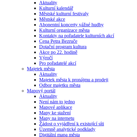
Aktuality
Kulturní kalendář
Městské kulturní festivaly
Městské akce
Abonentní koncerty vážné hudby
Kulturní organizace města
Kontakty na pořadatele kulturních akcí
Cena Petra Bezruče
Dotační program kultura
Akce po 22. hodině
Výročí
Pro pořadatelé akcí
Majetek města
Aktuality
Majetek města k pronájmu a prodeji
Odbor majetku města
Mapový portál
Aktuality
Není nám to jedno
Mapové aplikace
Mapy ke stažení
Mapy na internetu
Žádost o vyjádření k existující síti
Územně analytické podklady
Digitální mapa města