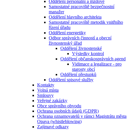
Oddělení personální a mzdové
Samostatné pracoviště bezpečnostní
manažer
Oddělení hlavního architekta
Samostatné pracoviště metodik vnitřního
řízení úřadu
Oddělení energetiky
Odbor správních činností a obecní
živnostenský úřad
Oddělení živnostenské
Výsledky kontrol
Oddělení občanskosprávních agend
Vidimace a legalizace - pro
starosty obcí
Oddělení přestupků
Oddělení spisové služby
Kontakty
Volná místa
Smlouvy
Veřejné zakázky
Obce správního obvodu
Ochrana osobních údajů (GDPR)
Ochrana oznamovatelů v rámci Magistrátu města
Opava (whistleblowing)
Zajímavé odkazy