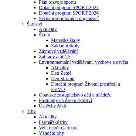
Plán rozvoje sportu
Dotační program SPORT 2027
Dotační program SPORT 2026
Seznam sportovních organizací
Školství
Aktuality
Školy
Mateřské školy
Základní školy
Zájmové vzdělávání
Zahrady a hřiště
Environmentální vzdělávání, výchova a osvěta
Aktuality
Den Země
Den Stromů
Dotační program Životní prostředí a
EVVO
Opavské zastupitelstvo dětí a mládeže
Přestupky na úseku školství
Úspěchy žáků
Trhy
Aktuality
Farmářské trhy
Velikonoční jarmark
Vánoční trhy