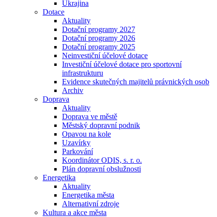
Ukrajina
Dotace
Aktuality
Dotační programy 2027
Dotační programy 2026
Dotační programy 2025
Neinvestiční účelové dotace
Investiční účelové dotace pro sportovní
infrastrukturu
Evidence skutečných majitelů právnických osob
Archiv
Doprava
Aktuality
Doprava ve městě
Městský dopravní podnik
Opavou na kole
Uzavírky
Parkování
Koordinátor ODIS, s. r. o.
Plán dopravní obslužnosti
Energetika
Aktuality
Energetika města
Alternativní zdroje
Kultura a akce města