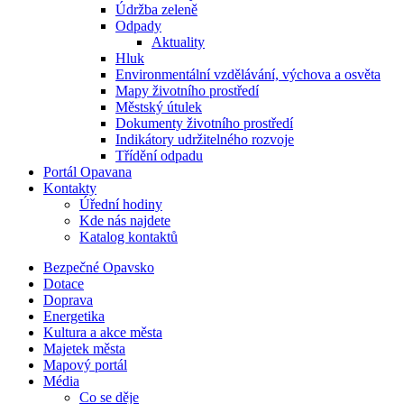
Údržba zeleně
Odpady
Aktuality
Hluk
Environmentální vzdělávání, výchova a osvěta
Mapy životního prostředí
Městský útulek
Dokumenty životního prostředí
Indikátory udržitelného rozvoje
Třídění odpadu
Portál Opavana
Kontakty
Úřední hodiny
Kde nás najdete
Katalog kontaktů
Bezpečné Opavsko
Dotace
Doprava
Energetika
Kultura a akce města
Majetek města
Mapový portál
Média
Co se děje