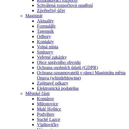
Rozklikávací rozpočet
Schválená rozpočtová opatření
Závěrečný účet
Magistrát
Aktuality
Formuláře
Tajemník
Odbory
Kontakty
Volná místa
Smlouvy
Veřejné zakázky
Obce správního obvodu
Ochrana osobních údajů (GDPR)
Ochrana oznamovatelů v rámci Magistrátu města
Opava (whistleblowing)
Zajímavé odkazy
Elektronická podatelna
Městské části
Komárov
Milostovice
Malé Hoštice
Podvihov
Suché Lazce
Vlaštovičky