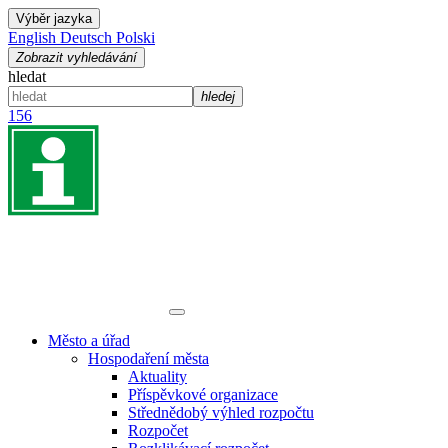
Výběr jazyka
English
Deutsch
Polski
Zobrazit vyhledávání
hledat
hledej
156
Město a úřad
Hospodaření města
Aktuality
Příspěvkové organizace
Střednědobý výhled rozpočtu
Rozpočet