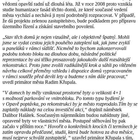
vědomi opavští radní už dlouhá léta. Již v roce 2008 proto vznikla
studie humanizace fasád těchto domů, ze které současné vedení
města vychází a nechává ji nyní podrobněji rozpracovat. V případě,
že dá projektu zelenou zastupitelstvo, bude podkladem pro přípravu
územního řízení a získání stavebního povolení.
„
Stav těch domů je nejen vizuálně, ale i objektivně špatný. Mohli
jsme se vydat cestou jejich pouhého zateplení tak, jak jsme zvyklí
u paneláků v rámci sídlišť. Nicméně to bychom zakonzervovali
podobu tohoto bloku na dlouhou dobu, následné politické
reprezentace by asi těžko prosazovaly jakoukoliv další rozsáhlejší
rekonstrukci. Proto jsme zvolili radikálnější krok a sáhli po vítězném
návrhu celkové přeměny vzhledu i dispozice domů vypracovaném
v rámci soutěže před devíti lety a budeme s ním dále pracovat
,“
uvedl primátor města Radim Křupala.
"
V domech by měly vzniknout prostorné byty o velikosti 4+1
s možností parkování ve vnitrobloku. Po tomto typu bydlení je
v Opavě poptávka, po rekonstrukci by je město rozprodalo.Tím by se
zaplatily náklady na celou investiční akci,“
doplnil náměstek
Dalibor Halátek. Současným nájemníkům budou nabídnuty jiné,
opravené byty ve vlastnictví města. Postupné stěhování by pak
začalo v příštím roce.“
Hovořit o konkrétních krocích či termínech je
zatím opravdu předčasné, studii, která bude hotova za dva měsíce,
musí nejprve schválit zast
upitelé, “ uzavřel primátor Křupala s tím,