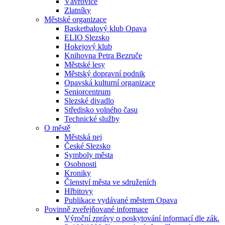
Vávrovice
Zlatníky
Městské organizace
Basketbalový klub Opava
ELIO Slezsko
Hokejový klub
Knihovna Petra Bezruče
Městské lesy
Městský dopravní podnik
Opavská kulturní organizace
Seniorcentrum
Slezské divadlo
Středisko volného času
Technické služby
O městě
Městská nej
České Slezsko
Symboly města
Osobnosti
Kroniky
Členství města ve sdruženích
Hřbitovy
Publikace vydávané městem Opava
Povinně zveřejňované informace
Výroční zprávy o poskytování informací dle zák.