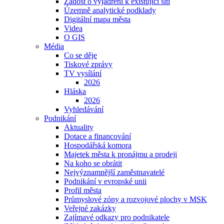
Žádost o vyjádření k existující síti
Územně analytické podklady
Digitální mapa města
Videa
O GIS
Média
Co se děje
Tiskové zprávy
TV vysílání
2026
Hláska
2026
Vyhledávání
Podnikání
Aktuality
Dotace a financování
Hospodářská komora
Majetek města k pronájmu a prodeji
Na koho se obrátit
Nejvýznamnější zaměstnavatelé
Podnikání v evropské unii
Profil města
Průmyslové zóny a rozvojové plochy v MSK
Veřejné zakázky
Zajímavé odkazy pro podnikatele