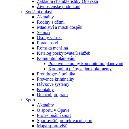
Základní charakteristiky Opavska
Živnostenské podnikání
Sociální oblast
Aktuality
Rodiny s dětmi
Mladiství a mladí dospělí
Senioři
Osoby v krizi
Poradenství
Romská menšina
Katalog poskytovatelů služeb
Komunitní plánování
Pracovní skupiny komunitního plánování
Komunitní plány a jiné dokumenty
Protidrogová politika
Prevence kriminality
Dávkové systémy
Kontakty
Dotační program
Sport
Aktuality
O sportu v Opavě
Profesionální sport
Sportoviště pro rekreační sport
Mapa sportovišť