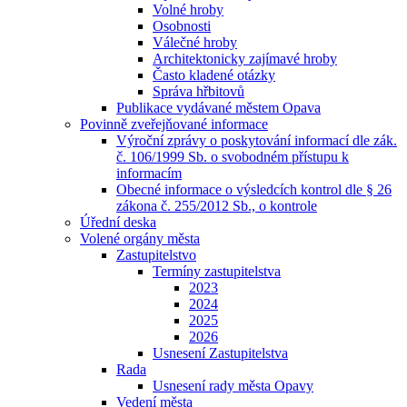
Volné hroby
Osobnosti
Válečné hroby
Architektonicky zajímavé hroby
Často kladené otázky
Správa hřbitovů
Publikace vydávané městem Opava
Povinně zveřejňované informace
Výroční zprávy o poskytování informací dle zák.
č. 106/1999 Sb. o svobodném přístupu k
informacím
Obecné informace o výsledcích kontrol dle § 26
zákona č. 255/2012 Sb., o kontrole
Úřední deska
Volené orgány města
Zastupitelstvo
Termíny zastupitelstva
2023
2024
2025
2026
Usnesení Zastupitelstva
Rada
Usnesení rady města Opavy
Vedení města