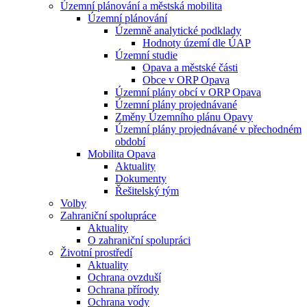
Územní plánování a městská mobilita
Územní plánování
Územně analytické podklady
Hodnoty území dle ÚAP
Územní studie
Opava a městské části
Obce v ORP Opava
Územní plány obcí v ORP Opava
Územní plány projednávané
Změny Územního plánu Opavy
Územní plány projednávané v přechodném
období
Mobilita Opava
Aktuality
Dokumenty
Řešitelský tým
Volby
Zahraniční spolupráce
Aktuality
O zahraniční spolupráci
Životní prostředí
Aktuality
Ochrana ovzduší
Ochrana přírody
Ochrana vody