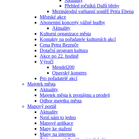
Aktuality
Přehled ročníků Další břehy
Mezinárodní varhanní soutěž Petra Ebena
Městské akce
Abonentní koncerty vážné hudby
Aktuality
Kulturní organizace města
Kontakty na pořadatele kulturních akcí
Cena Petra Bezruče
Dotační program kultura
Akce po 22. hodině
Výročí
Mendel200
Opavský kongres
Pro pořadatelé akcí
Majetek města
Aktuality
Majetek města k pronájmu a prodeji
Odbor majetku města
Mapový portál
Aktuality
Není nám to jedno
Mapové aplikace
Mapy ke stažení
Mapy na internetu