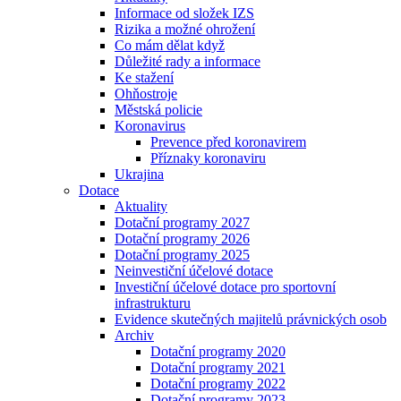
Informace od složek IZS
Rizika a možné ohrožení
Co mám dělat když
Důležité rady a informace
Ke stažení
Ohňostroje
Městská policie
Koronavirus
Prevence před koronavirem
Příznaky koronaviru
Ukrajina
Dotace
Aktuality
Dotační programy 2027
Dotační programy 2026
Dotační programy 2025
Neinvestiční účelové dotace
Investiční účelové dotace pro sportovní
infrastrukturu
Evidence skutečných majitelů právnických osob
Archiv
Dotační programy 2020
Dotační programy 2021
Dotační programy 2022
Dotační programy 2023