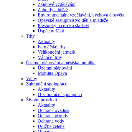
Zájmové vzdělávání
Zahrady a hřiště
Environmentální vzdělávání, výchova a osvěta
Opavské zastupitelstvo dětí a mládeže
Přestupky na úseku školství
Úspěchy žáků
Trhy
Aktuality
Farmářské trhy
Velikonoční jarmark
Vánoční trhy
Územní plánování a městská mobilita
Územní plánování
Mobilita Opava
Volby
Zahraniční spolupráce
Aktuality
O zahraniční spolupráci
Životní prostředí
Aktuality
Ochrana ovzduší
Ochrana přírody
Ochrana vody
Údržba zeleně
Odpady