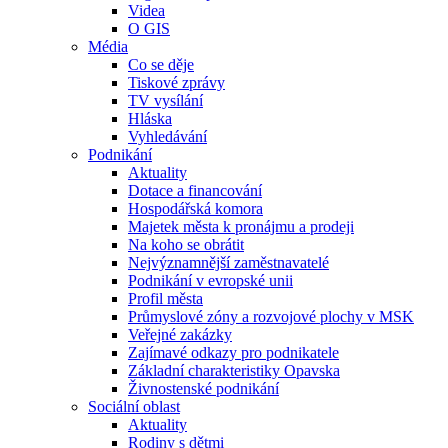
Videa
O GIS
Média
Co se děje
Tiskové zprávy
TV vysílání
Hláska
Vyhledávání
Podnikání
Aktuality
Dotace a financování
Hospodářská komora
Majetek města k pronájmu a prodeji
Na koho se obrátit
Nejvýznamnější zaměstnavatelé
Podnikání v evropské unii
Profil města
Průmyslové zóny a rozvojové plochy v MSK
Veřejné zakázky
Zajímavé odkazy pro podnikatele
Základní charakteristiky Opavska
Živnostenské podnikání
Sociální oblast
Aktuality
Rodiny s dětmi