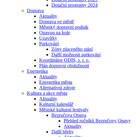
Dotační programy 2024
Doprava
Aktuality
Doprava ve městě
Městský dopravní podnik
Opavou na kole
Uzavírky
Parkování
Zóny placeného stání
Další možnosti parkování
Koordinátor ODIS, s. r. o.
Plán dopravní obslužnosti
Energetika
Aktuality
Energetika města
Alternativní zdroje
Kultura a akce města
Aktuality
Kulturní kalendář
Městské kulturní festivaly
Bezručova Opava
Přehled ročníků Bezručovy Opavy
Aktuality
Další břehy