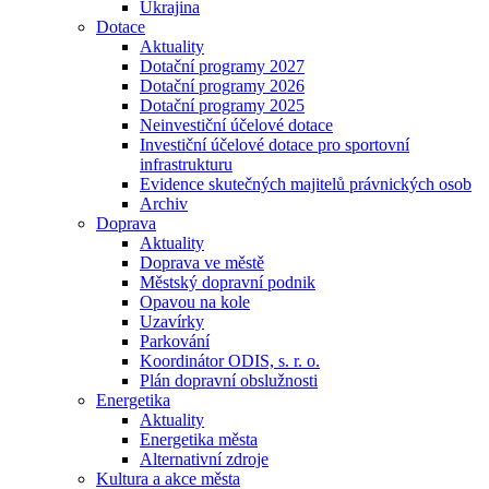
Ukrajina
Dotace
Aktuality
Dotační programy 2027
Dotační programy 2026
Dotační programy 2025
Neinvestiční účelové dotace
Investiční účelové dotace pro sportovní
infrastrukturu
Evidence skutečných majitelů právnických osob
Archiv
Doprava
Aktuality
Doprava ve městě
Městský dopravní podnik
Opavou na kole
Uzavírky
Parkování
Koordinátor ODIS, s. r. o.
Plán dopravní obslužnosti
Energetika
Aktuality
Energetika města
Alternativní zdroje
Kultura a akce města