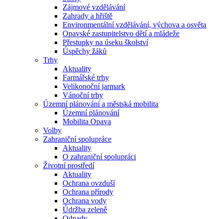
Zájmové vzdělávání
Zahrady a hřiště
Environmentální vzdělávání, výchova a osvěta
Opavské zastupitelstvo dětí a mládeže
Přestupky na úseku školství
Úspěchy žáků
Trhy
Aktuality
Farmářské trhy
Velikonoční jarmark
Vánoční trhy
Územní plánování a městská mobilita
Územní plánování
Mobilita Opava
Volby
Zahraniční spolupráce
Aktuality
O zahraniční spolupráci
Životní prostředí
Aktuality
Ochrana ovzduší
Ochrana přírody
Ochrana vody
Údržba zeleně
Odpady