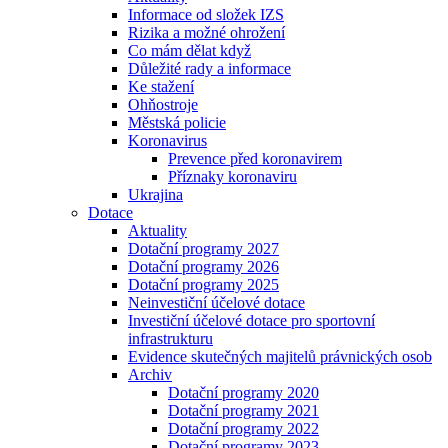
Informace od složek IZS
Rizika a možné ohrožení
Co mám dělat když
Důležité rady a informace
Ke stažení
Ohňostroje
Městská policie
Koronavirus
Prevence před koronavirem
Příznaky koronaviru
Ukrajina
Dotace
Aktuality
Dotační programy 2027
Dotační programy 2026
Dotační programy 2025
Neinvestiční účelové dotace
Investiční účelové dotace pro sportovní
infrastrukturu
Evidence skutečných majitelů právnických osob
Archiv
Dotační programy 2020
Dotační programy 2021
Dotační programy 2022
Dotační programy 2023