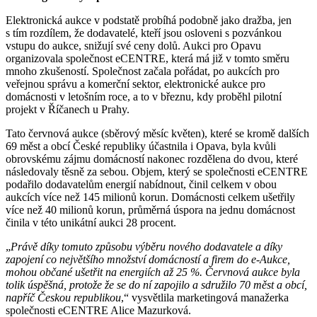
Elektronická aukce v podstatě probíhá podobně jako dražba, jen
s tím rozdílem, že dodavatelé, kteří jsou osloveni s pozvánkou
vstupu do aukce, snižují své ceny dolů. Aukci pro Opavu
organizovala společnost eCENTRE, která má již v tomto směru
mnoho zkušeností. Společnost začala pořádat, po aukcích pro
veřejnou správu a komerční sektor, elektronické aukce pro
domácnosti v letošním roce, a to v březnu, kdy proběhl pilotní
projekt v Říčanech u Prahy.
Tato červnová aukce (sběrový měsíc květen), které se kromě dalších
69 měst a obcí České republiky účastnila i Opava, byla kvůli
obrovskému zájmu domácností nakonec rozdělena do dvou, které
následovaly těsně za sebou. Objem, který se společnosti eCENTRE
podařilo dodavatelům energií nabídnout, činil celkem v obou
aukcích více než 145 milionů korun. Domácnosti celkem ušetřily
více než 40 milionů korun, průměrná úspora na jednu domácnost
činila v této unikátní aukci 28 procent.
„
Právě díky tomuto způsobu výběru nového dodavatele a díky
zapojení co největšího množství domácností a firem do e-Aukce,
mohou občané ušetřit na energiích až 25 %. Červnová aukce byla
tolik úspěšná, protože že se do ní zapojilo a sdružilo 70 měst a obcí,
napříč Českou republikou
,“ vysvětlila marketingová manažerka
společnosti eCENTRE Alice Mazurková.