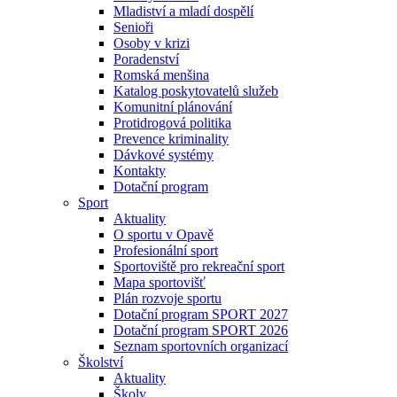
Mladiství a mladí dospělí
Senioři
Osoby v krizi
Poradenství
Romská menšina
Katalog poskytovatelů služeb
Komunitní plánování
Protidrogová politika
Prevence kriminality
Dávkové systémy
Kontakty
Dotační program
Sport
Aktuality
O sportu v Opavě
Profesionální sport
Sportoviště pro rekreační sport
Mapa sportovišť
Plán rozvoje sportu
Dotační program SPORT 2027
Dotační program SPORT 2026
Seznam sportovních organizací
Školství
Aktuality
Školy