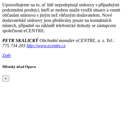
Upozorňujeme na to, ať lidé nepodepisují smlouvy s případnými
podomními prodejci, kteří se mohou snažit využít situace a vnutit
občanům smlouvu s jiným než vítězným dodavatelem. Nové
dodavatelské smlouvy jsou předávány pouze na kontaktních
místech, případně na základě telefonické dohody se zástupcem
společnosti eCENTRE.
PETR SKALICKÝ
Obchodní manažer eCENTRE, a. s. Tel.:
775 734 203
http://www.ecentre.cz
Zpět
Městský úřad Opava
×