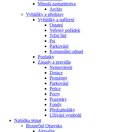
Minulá zastupitestva
Archiv
Vyhlášky a předpisy
Vyhlášky a nařízení
Ostatní
Veřejný pořádek
Tržní řád
Psi
Parkování
Komunální odpad
Poplatky
Zásady a pravidla
Nemovitosti
Dotace
Pronájmy
Parkování
Petice
Pocty
Pozemky
Fondy
Předzahrádky
Užívání symbolů
Nabídka témat
Bezpečné Opavsko
Aktuality