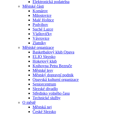
Elektronická podatelna
Městské části
Komárov
Milostovice
Malé Hoštice
Podvihov
Suché Lazce
Vlaštovičky
Vávrovice
Zlatníky
Městské organizace
Basketbalový klub Opava
ELIO Slezsko
Hokejový klub
Knihovna Petra Bezruče
Městské lesy
Městský dopravní podnik
Opavská kulturní organizace
Seniorcentrum
Slezské divadlo
Středisko volného času
Technické služby
O městě
Městská nej
České Slezsko