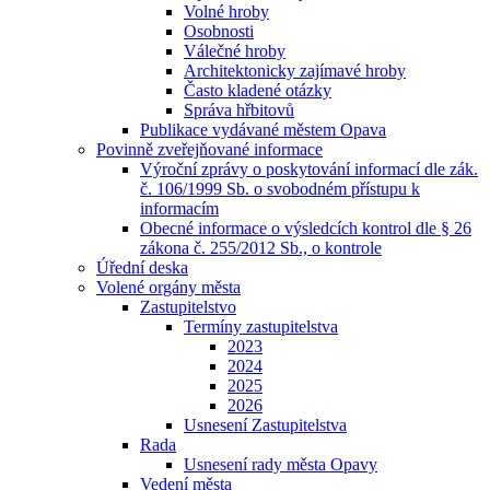
Volné hroby
Osobnosti
Válečné hroby
Architektonicky zajímavé hroby
Často kladené otázky
Správa hřbitovů
Publikace vydávané městem Opava
Povinně zveřejňované informace
Výroční zprávy o poskytování informací dle zák.
č. 106/1999 Sb. o svobodném přístupu k
informacím
Obecné informace o výsledcích kontrol dle § 26
zákona č. 255/2012 Sb., o kontrole
Úřední deska
Volené orgány města
Zastupitelstvo
Termíny zastupitelstva
2023
2024
2025
2026
Usnesení Zastupitelstva
Rada
Usnesení rady města Opavy
Vedení města