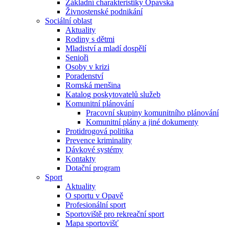
Základní charakteristiky Opavska
Živnostenské podnikání
Sociální oblast
Aktuality
Rodiny s dětmi
Mladiství a mladí dospělí
Senioři
Osoby v krizi
Poradenství
Romská menšina
Katalog poskytovatelů služeb
Komunitní plánování
Pracovní skupiny komunitního plánování
Komunitní plány a jiné dokumenty
Protidrogová politika
Prevence kriminality
Dávkové systémy
Kontakty
Dotační program
Sport
Aktuality
O sportu v Opavě
Profesionální sport
Sportoviště pro rekreační sport
Mapa sportovišť