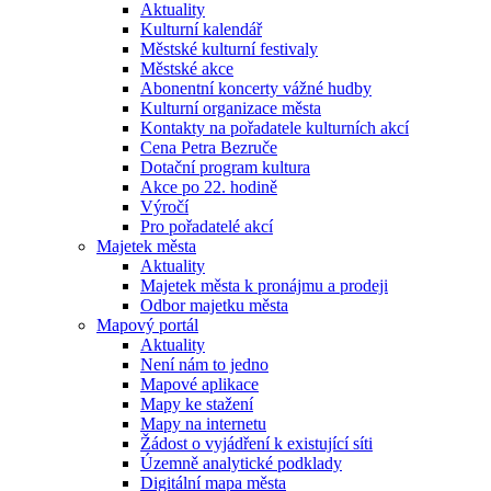
Aktuality
Kulturní kalendář
Městské kulturní festivaly
Městské akce
Abonentní koncerty vážné hudby
Kulturní organizace města
Kontakty na pořadatele kulturních akcí
Cena Petra Bezruče
Dotační program kultura
Akce po 22. hodině
Výročí
Pro pořadatelé akcí
Majetek města
Aktuality
Majetek města k pronájmu a prodeji
Odbor majetku města
Mapový portál
Aktuality
Není nám to jedno
Mapové aplikace
Mapy ke stažení
Mapy na internetu
Žádost o vyjádření k existující síti
Územně analytické podklady
Digitální mapa města