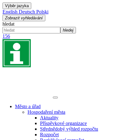
Výběr jazyka
English
Deutsch
Polski
Zobrazit vyhledávání
hledat
hledej
156
Město a úřad
Hospodaření města
Aktuality
Příspěvkové organizace
Střednědobý výhled rozpočtu
Rozpočet