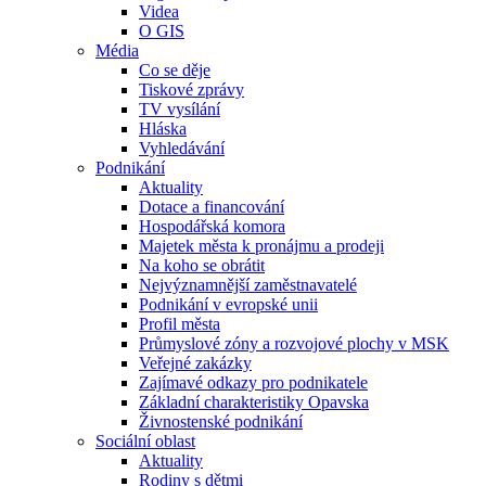
Videa
O GIS
Média
Co se děje
Tiskové zprávy
TV vysílání
Hláska
Vyhledávání
Podnikání
Aktuality
Dotace a financování
Hospodářská komora
Majetek města k pronájmu a prodeji
Na koho se obrátit
Nejvýznamnější zaměstnavatelé
Podnikání v evropské unii
Profil města
Průmyslové zóny a rozvojové plochy v MSK
Veřejné zakázky
Zajímavé odkazy pro podnikatele
Základní charakteristiky Opavska
Živnostenské podnikání
Sociální oblast
Aktuality
Rodiny s dětmi