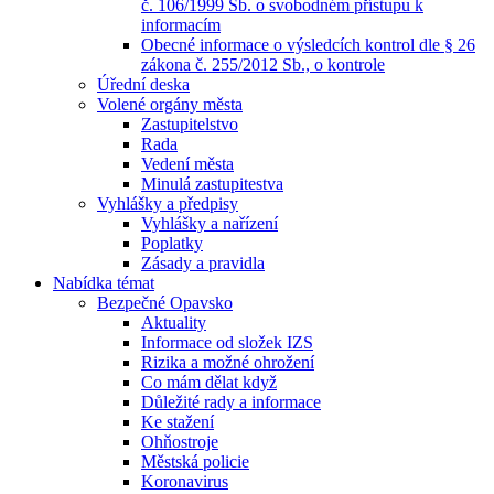
č. 106/1999 Sb. o svobodném přístupu k
informacím
Obecné informace o výsledcích kontrol dle § 26
zákona č. 255/2012 Sb., o kontrole
Úřední deska
Volené orgány města
Zastupitelstvo
Rada
Vedení města
Minulá zastupitestva
Vyhlášky a předpisy
Vyhlášky a nařízení
Poplatky
Zásady a pravidla
Nabídka témat
Bezpečné Opavsko
Aktuality
Informace od složek IZS
Rizika a možné ohrožení
Co mám dělat když
Důležité rady a informace
Ke stažení
Ohňostroje
Městská policie
Koronavirus