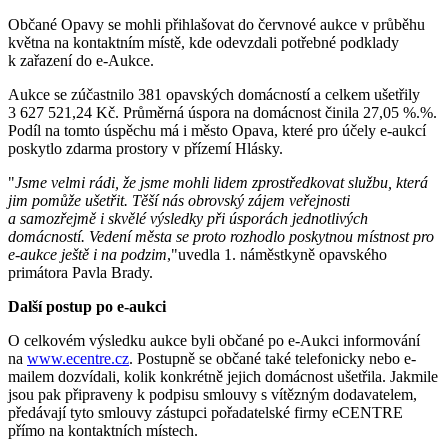
Občané Opavy se mohli přihlašovat do červnové aukce v průběhu
května na kontaktním místě, kde odevzdali potřebné podklady
k zařazení do e-Aukce.
Aukce se zúčastnilo 381 opavských domácností a celkem ušetřily
3 627 521,24 Kč. Průměrná úspora na domácnost činila 27,05 %.%.
Podíl na tomto úspěchu má i město Opava, které pro účely e-aukcí
poskytlo zdarma prostory v přízemí Hlásky.
"
Jsme velmi rádi, že jsme mohli lidem zprostředkovat službu, která
jim pomůže ušetřit. Těší nás obrovský zájem veřejnosti
a samozřejmě i skvělé výsledky při úsporách jednotlivých
domácností. Vedení města se proto rozhodlo poskytnou místnost pro
e-aukce ještě i na podzim
,"uvedla 1. náměstkyně opavského
primátora Pavla Brady.
Další postup po e-aukci
O celkovém výsledku aukce byli občané po e-Aukci informování
na
www.ecentre.cz
. Postupně se občané také telefonicky nebo e-
mailem dozvídali, kolik konkrétně jejich domácnost ušetřila. Jakmile
jsou pak připraveny k podpisu smlouvy s vítězným dodavatelem,
předávají tyto smlouvy zástupci pořadatelské firmy eCENTRE
přímo na kontaktních místech.