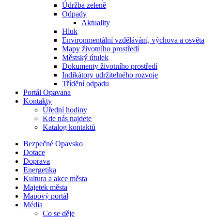
Údržba zeleně
Odpady
Aktuality
Hluk
Environmentální vzdělávání, výchova a osvěta
Mapy životního prostředí
Městský útulek
Dokumenty životního prostředí
Indikátory udržitelného rozvoje
Třídění odpadu
Portál Opavana
Kontakty
Úřední hodiny
Kde nás najdete
Katalog kontaktů
Bezpečné Opavsko
Dotace
Doprava
Energetika
Kultura a akce města
Majetek města
Mapový portál
Média
Co se děje