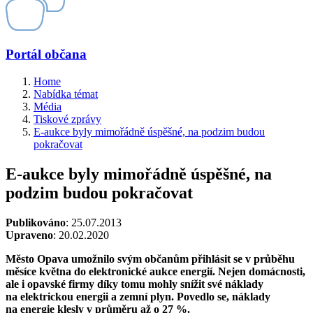
Portál občana
Home
Nabídka témat
Média
Tiskové zprávy
E-aukce byly mimořádně úspěšné, na podzim budou
pokračovat
E-aukce byly mimořádně úspěšné, na
podzim budou pokračovat
Publikováno
: 25.07.2013
Upraveno
: 20.02.2020
Město Opava umožnilo svým občanům přihlásit se v průběhu
měsíce května do elektronické aukce energií. Nejen domácnosti,
ale i opavské firmy díky tomu mohly snížit své náklady
na elektrickou energii a zemní plyn. Povedlo se, náklady
na energie klesly v průměru až o 27 %.