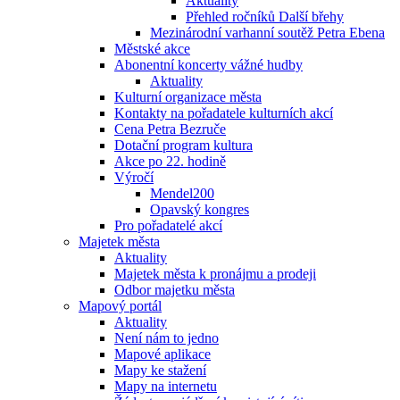
Aktuality
Přehled ročníků Další břehy
Mezinárodní varhanní soutěž Petra Ebena
Městské akce
Abonentní koncerty vážné hudby
Aktuality
Kulturní organizace města
Kontakty na pořadatele kulturních akcí
Cena Petra Bezruče
Dotační program kultura
Akce po 22. hodině
Výročí
Mendel200
Opavský kongres
Pro pořadatelé akcí
Majetek města
Aktuality
Majetek města k pronájmu a prodeji
Odbor majetku města
Mapový portál
Aktuality
Není nám to jedno
Mapové aplikace
Mapy ke stažení
Mapy na internetu