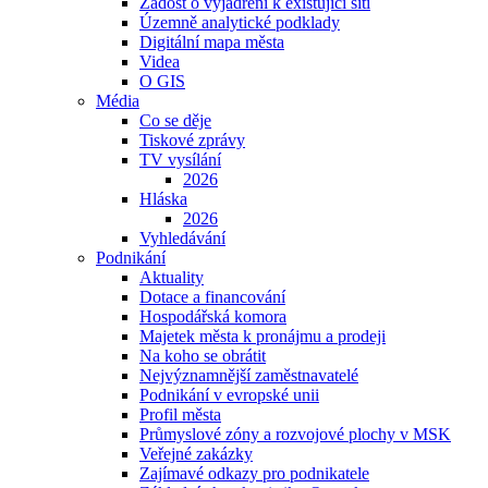
Žádost o vyjádření k existující síti
Územně analytické podklady
Digitální mapa města
Videa
O GIS
Média
Co se děje
Tiskové zprávy
TV vysílání
2026
Hláska
2026
Vyhledávání
Podnikání
Aktuality
Dotace a financování
Hospodářská komora
Majetek města k pronájmu a prodeji
Na koho se obrátit
Nejvýznamnější zaměstnavatelé
Podnikání v evropské unii
Profil města
Průmyslové zóny a rozvojové plochy v MSK
Veřejné zakázky
Zajímavé odkazy pro podnikatele