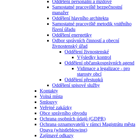
Oddělení personální a mzdové
Samostatné pracoviště bezpečnostní
manažer
Oddělení hlavního architekta
Samostatné pracoviště metodik vnitřního
řízení úřadu
Oddělení energetiky
Odbor správních činností a obecní
živnostenský úřad
Oddělení živnostenské
Výsledky kontrol
Oddělení občanskosprávních agend
Vidimace a legalizace - pro
starosty obcí
Oddělení přestupků
Oddělení spisové služby
Kontakty
Volná místa
Smlouvy
Veřejné zakázky
Obce správního obvodu
Ochrana osobních údajů (GDPR)
Ochrana oznamovatelů v rámci Magistrátu města
Opava (whistleblowing)
Zajímavé odkazy