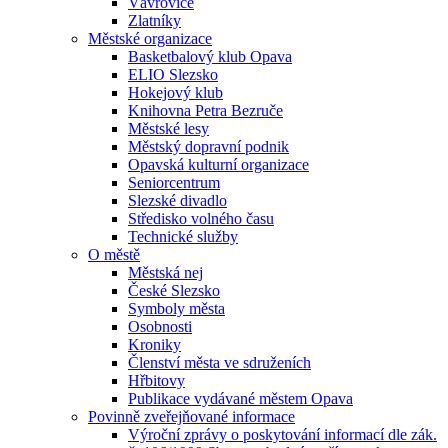
Vávrovice
Zlatníky
Městské organizace
Basketbalový klub Opava
ELIO Slezsko
Hokejový klub
Knihovna Petra Bezruče
Městské lesy
Městský dopravní podnik
Opavská kulturní organizace
Seniorcentrum
Slezské divadlo
Středisko volného času
Technické služby
O městě
Městská nej
České Slezsko
Symboly města
Osobnosti
Kroniky
Členství města ve sdruženích
Hřbitovy
Publikace vydávané městem Opava
Povinně zveřejňované informace
Výroční zprávy o poskytování informací dle zák.