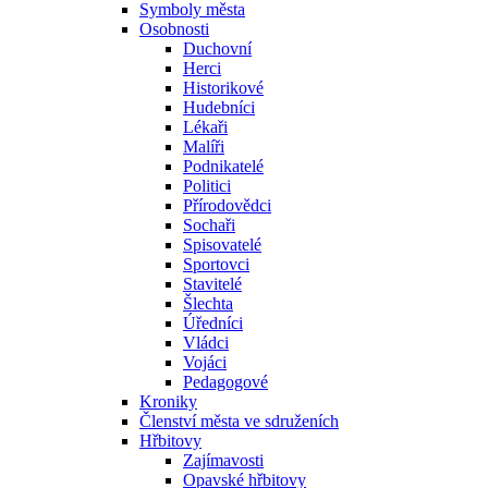
Symboly města
Osobnosti
Duchovní
Herci
Historikové
Hudebníci
Lékaři
Malíři
Podnikatelé
Politici
Přírodovědci
Sochaři
Spisovatelé
Sportovci
Stavitelé
Šlechta
Úředníci
Vládci
Vojáci
Pedagogové
Kroniky
Členství města ve sdruženích
Hřbitovy
Zajímavosti
Opavské hřbitovy