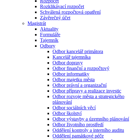
Rozpočet
Rozklikávací rozpočet
Schválená rozpočtová opatření
Závěrečný účet
Magistrát
Aktuality
Formuláře
Tajemník
Odbory
Odbor kancelář primátora
Kancelář tajemníka
Odbor dopravy
Odbor finanční a rozpočtový
Odbor informatiky
Odbor majetku města
Odbor právní a organizační
Odbor přípravy a realizace investic
Odbor rozvoje města a strategického
plánování
Odbor sociálních věcí
Odbor školství
Odbor výstavby a územního plánování
Odbor životního prostředí
Oddělení kontroly a interního auditu
Oddělení památkové péče