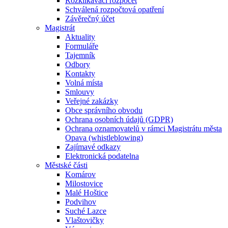
Rozklikávací rozpočet
Schválená rozpočtová opatření
Závěrečný účet
Magistrát
Aktuality
Formuláře
Tajemník
Odbory
Kontakty
Volná místa
Smlouvy
Veřejné zakázky
Obce správního obvodu
Ochrana osobních údajů (GDPR)
Ochrana oznamovatelů v rámci Magistrátu města
Opava (whistleblowing)
Zajímavé odkazy
Elektronická podatelna
Městské části
Komárov
Milostovice
Malé Hoštice
Podvihov
Suché Lazce
Vlaštovičky