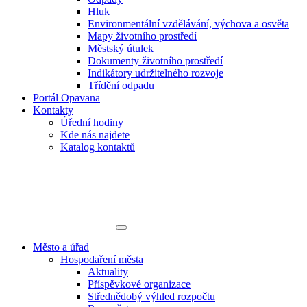
Hluk
Environmentální vzdělávání, výchova a osvěta
Mapy životního prostředí
Městský útulek
Dokumenty životního prostředí
Indikátory udržitelného rozvoje
Třídění odpadu
Portál Opavana
Kontakty
Úřední hodiny
Kde nás najdete
Katalog kontaktů
Město a úřad
Hospodaření města
Aktuality
Příspěvkové organizace
Střednědobý výhled rozpočtu