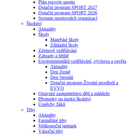
Plán rozvoje sportu
Dotační program SPORT 2027
Dotační program SPORT 2026
Seznam sportovních organizací
Školství
Aktuality
Školy
Mateřské školy
Základní školy
Zájmové vzdělávání
Zahrady a hřiště
Environmentální vzdělávání, výchova a osvěta
Aktuality
Den Země
Den Stromů
Dotační program Životní prostředí a
EVVO
Opavské zastupitelstvo dětí a mládeže
Přestupky na úseku školství
Úspěchy žáků
Trhy
Aktuality
Farmářské trhy
Velikonoční jarmark
Vánoční trhy