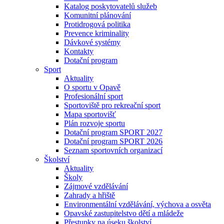
Katalog poskytovatelů služeb
Komunitní plánování
Protidrogová politika
Prevence kriminality
Dávkové systémy
Kontakty
Dotační program
Sport
Aktuality
O sportu v Opavě
Profesionální sport
Sportoviště pro rekreační sport
Mapa sportovišť
Plán rozvoje sportu
Dotační program SPORT 2027
Dotační program SPORT 2026
Seznam sportovních organizací
Školství
Aktuality
Školy
Zájmové vzdělávání
Zahrady a hřiště
Environmentální vzdělávání, výchova a osvěta
Opavské zastupitelstvo dětí a mládeže
Přestupky na úseku školství