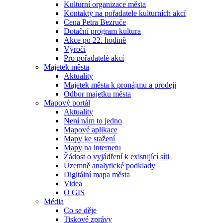
Kulturní organizace města
Kontakty na pořadatele kulturních akcí
Cena Petra Bezruče
Dotační program kultura
Akce po 22. hodině
Výročí
Pro pořadatelé akcí
Majetek města
Aktuality
Majetek města k pronájmu a prodeji
Odbor majetku města
Mapový portál
Aktuality
Není nám to jedno
Mapové aplikace
Mapy ke stažení
Mapy na internetu
Žádost o vyjádření k existující síti
Územně analytické podklady
Digitální mapa města
Videa
O GIS
Média
Co se děje
Tiskové zprávy