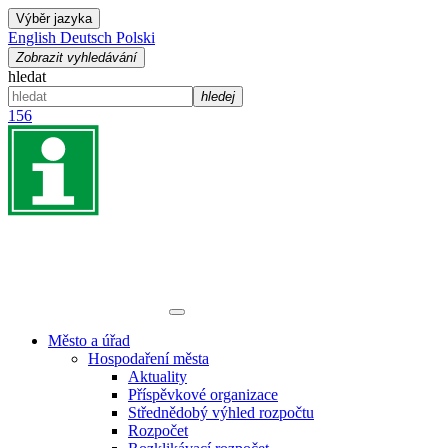
Výběr jazyka
English
Deutsch
Polski
Zobrazit vyhledávání
hledat
hledej
156
Město a úřad
Hospodaření města
Aktuality
Příspěvkové organizace
Střednědobý výhled rozpočtu
Rozpočet