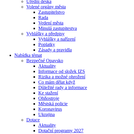
Úřední deska
Volené orgány města
Zastupitelstvo
Rada
Vedení města
Minulá zastupitestva
Vyhlášky a předpisy
Vyhlášky a nařízení
Poplatky
Zásady a pravidla
Nabídka témat
Bezpečné Opavsko
Aktuality
Informace od složek IZS
Rizika a možné ohrožení
Co mám dělat když
Důležité rady a informace
Ke stažení
Ohňostroje
Městská policie
Koronavirus
Ukrajina
Dotace
Aktuality
Dotační programy 2027