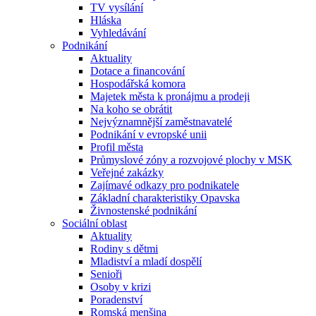
TV vysílání
Hláska
Vyhledávání
Podnikání
Aktuality
Dotace a financování
Hospodářská komora
Majetek města k pronájmu a prodeji
Na koho se obrátit
Nejvýznamnější zaměstnavatelé
Podnikání v evropské unii
Profil města
Průmyslové zóny a rozvojové plochy v MSK
Veřejné zakázky
Zajímavé odkazy pro podnikatele
Základní charakteristiky Opavska
Živnostenské podnikání
Sociální oblast
Aktuality
Rodiny s dětmi
Mladiství a mladí dospělí
Senioři
Osoby v krizi
Poradenství
Romská menšina