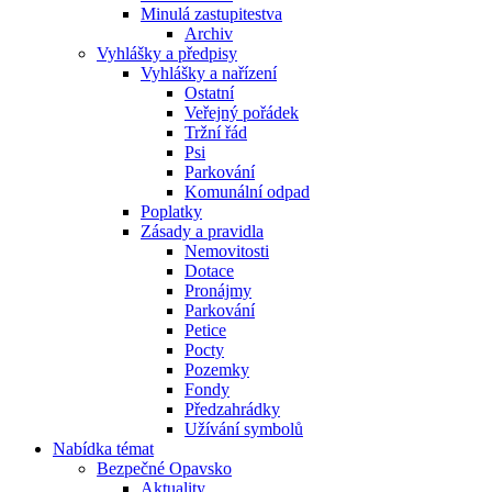
Minulá zastupitestva
Archiv
Vyhlášky a předpisy
Vyhlášky a nařízení
Ostatní
Veřejný pořádek
Tržní řád
Psi
Parkování
Komunální odpad
Poplatky
Zásady a pravidla
Nemovitosti
Dotace
Pronájmy
Parkování
Petice
Pocty
Pozemky
Fondy
Předzahrádky
Užívání symbolů
Nabídka témat
Bezpečné Opavsko
Aktuality