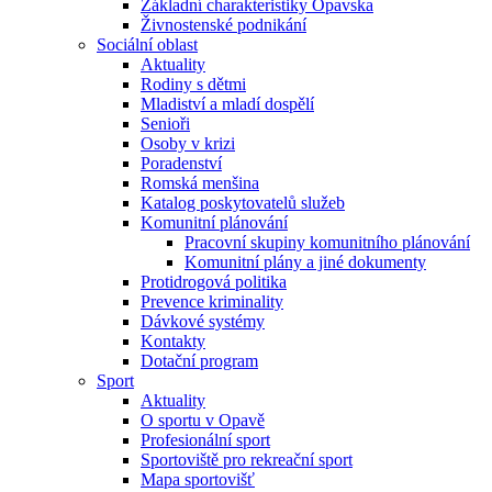
Základní charakteristiky Opavska
Živnostenské podnikání
Sociální oblast
Aktuality
Rodiny s dětmi
Mladiství a mladí dospělí
Senioři
Osoby v krizi
Poradenství
Romská menšina
Katalog poskytovatelů služeb
Komunitní plánování
Pracovní skupiny komunitního plánování
Komunitní plány a jiné dokumenty
Protidrogová politika
Prevence kriminality
Dávkové systémy
Kontakty
Dotační program
Sport
Aktuality
O sportu v Opavě
Profesionální sport
Sportoviště pro rekreační sport
Mapa sportovišť