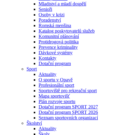
Mladiství a mladí dospělí
Senioři
Osoby v krizi
Poradenství
Romská menšina
Katalog poskytovatelů služeb
Komunitní plánování
Protidrogová politika
Prevence kriminality
Dávkové systémy
Kontakty
Dotační program
Sport
Aktuality
O sportu v Opavě
Profesionální sport
Sportoviště pro rekreační sport
Mapa sportovišť
Plán rozvoje sportu
Dotační program SPORT 2027
Dotační program SPORT 2026
Seznam sportovních organizací
Školství
Aktuality
Školy