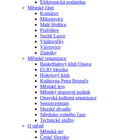
Elektronická podatelna
Městské části
Komárov
Milostovice
Malé Hoštice
Podvihov
Suché Lazce
Vlaštovičky
Vávrovice
Zlatníky
Městské organizace
Basketbalový klub Opava
ELIO Slezsko
Hokejový klub
Knihovna Petra Bezruče
Městské lesy
Městský dopravní podnik
Opavská kulturní organizace
Seniorcentrum
Slezské divadlo
Středisko volného času
Technické služby
O městě
Městská nej
České Slezsko