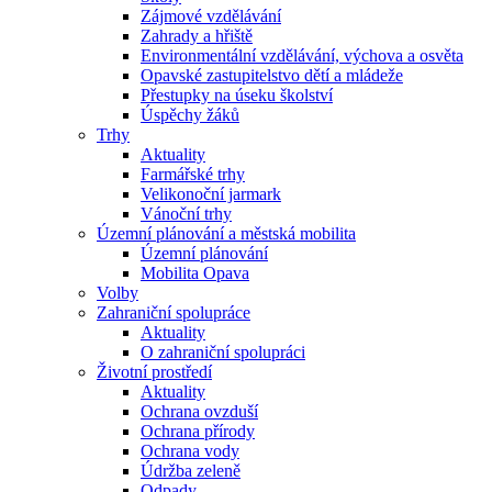
Zájmové vzdělávání
Zahrady a hřiště
Environmentální vzdělávání, výchova a osvěta
Opavské zastupitelstvo dětí a mládeže
Přestupky na úseku školství
Úspěchy žáků
Trhy
Aktuality
Farmářské trhy
Velikonoční jarmark
Vánoční trhy
Územní plánování a městská mobilita
Územní plánování
Mobilita Opava
Volby
Zahraniční spolupráce
Aktuality
O zahraniční spolupráci
Životní prostředí
Aktuality
Ochrana ovzduší
Ochrana přírody
Ochrana vody
Údržba zeleně
Odpady