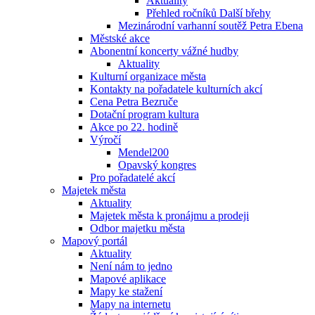
Aktuality
Přehled ročníků Další břehy
Mezinárodní varhanní soutěž Petra Ebena
Městské akce
Abonentní koncerty vážné hudby
Aktuality
Kulturní organizace města
Kontakty na pořadatele kulturních akcí
Cena Petra Bezruče
Dotační program kultura
Akce po 22. hodině
Výročí
Mendel200
Opavský kongres
Pro pořadatelé akcí
Majetek města
Aktuality
Majetek města k pronájmu a prodeji
Odbor majetku města
Mapový portál
Aktuality
Není nám to jedno
Mapové aplikace
Mapy ke stažení
Mapy na internetu