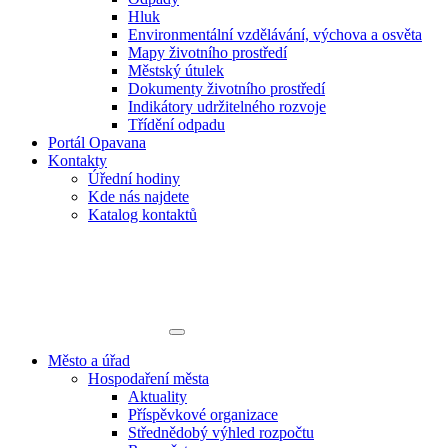
Hluk
Environmentální vzdělávání, výchova a osvěta
Mapy životního prostředí
Městský útulek
Dokumenty životního prostředí
Indikátory udržitelného rozvoje
Třídění odpadu
Portál Opavana
Kontakty
Úřední hodiny
Kde nás najdete
Katalog kontaktů
Město a úřad
Hospodaření města
Aktuality
Příspěvkové organizace
Střednědobý výhled rozpočtu