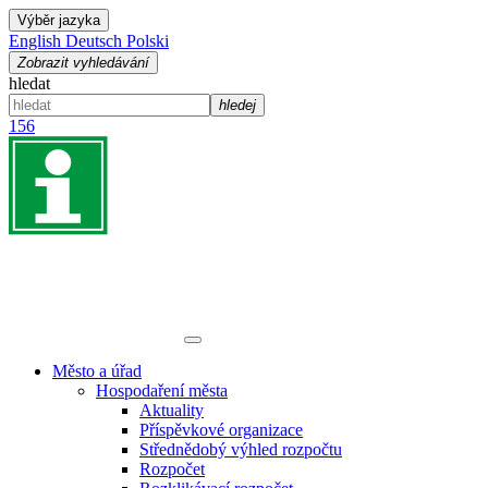
Výběr jazyka
English
Deutsch
Polski
Zobrazit vyhledávání
hledat
hledej
156
Město a úřad
Hospodaření města
Aktuality
Příspěvkové organizace
Střednědobý výhled rozpočtu
Rozpočet