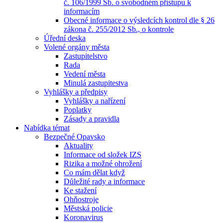
č. 106/1999 Sb. o svobodném přístupu k
informacím
Obecné informace o výsledcích kontrol dle § 26
zákona č. 255/2012 Sb., o kontrole
Úřední deska
Volené orgány města
Zastupitelstvo
Rada
Vedení města
Minulá zastupitestva
Vyhlášky a předpisy
Vyhlášky a nařízení
Poplatky
Zásady a pravidla
Nabídka témat
Bezpečné Opavsko
Aktuality
Informace od složek IZS
Rizika a možné ohrožení
Co mám dělat když
Důležité rady a informace
Ke stažení
Ohňostroje
Městská policie
Koronavirus