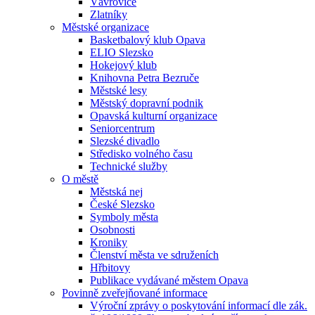
Vávrovice
Zlatníky
Městské organizace
Basketbalový klub Opava
ELIO Slezsko
Hokejový klub
Knihovna Petra Bezruče
Městské lesy
Městský dopravní podnik
Opavská kulturní organizace
Seniorcentrum
Slezské divadlo
Středisko volného času
Technické služby
O městě
Městská nej
České Slezsko
Symboly města
Osobnosti
Kroniky
Členství města ve sdruženích
Hřbitovy
Publikace vydávané městem Opava
Povinně zveřejňované informace
Výroční zprávy o poskytování informací dle zák.