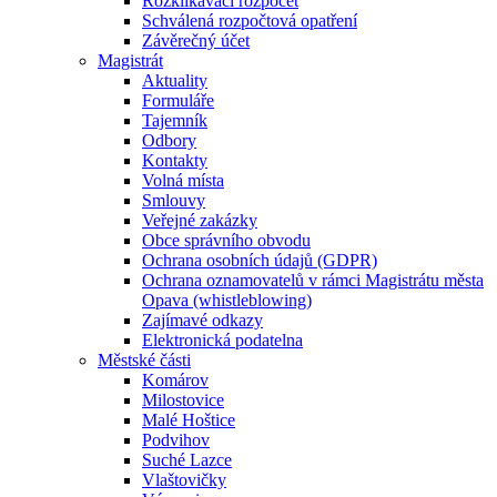
Rozklikávací rozpočet
Schválená rozpočtová opatření
Závěrečný účet
Magistrát
Aktuality
Formuláře
Tajemník
Odbory
Kontakty
Volná místa
Smlouvy
Veřejné zakázky
Obce správního obvodu
Ochrana osobních údajů (GDPR)
Ochrana oznamovatelů v rámci Magistrátu města
Opava (whistleblowing)
Zajímavé odkazy
Elektronická podatelna
Městské části
Komárov
Milostovice
Malé Hoštice
Podvihov
Suché Lazce
Vlaštovičky