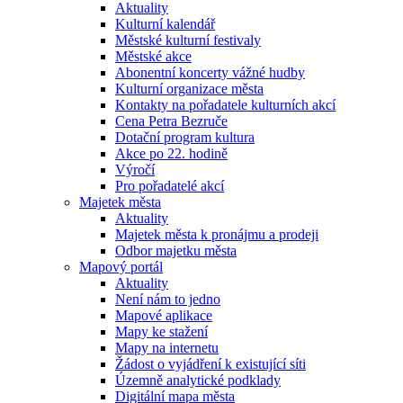
Aktuality
Kulturní kalendář
Městské kulturní festivaly
Městské akce
Abonentní koncerty vážné hudby
Kulturní organizace města
Kontakty na pořadatele kulturních akcí
Cena Petra Bezruče
Dotační program kultura
Akce po 22. hodině
Výročí
Pro pořadatelé akcí
Majetek města
Aktuality
Majetek města k pronájmu a prodeji
Odbor majetku města
Mapový portál
Aktuality
Není nám to jedno
Mapové aplikace
Mapy ke stažení
Mapy na internetu
Žádost o vyjádření k existující síti
Územně analytické podklady
Digitální mapa města