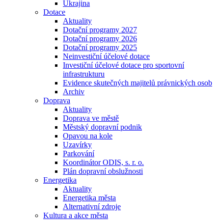
Ukrajina
Dotace
Aktuality
Dotační programy 2027
Dotační programy 2026
Dotační programy 2025
Neinvestiční účelové dotace
Investiční účelové dotace pro sportovní
infrastrukturu
Evidence skutečných majitelů právnických osob
Archiv
Doprava
Aktuality
Doprava ve městě
Městský dopravní podnik
Opavou na kole
Uzavírky
Parkování
Koordinátor ODIS, s. r. o.
Plán dopravní obslužnosti
Energetika
Aktuality
Energetika města
Alternativní zdroje
Kultura a akce města