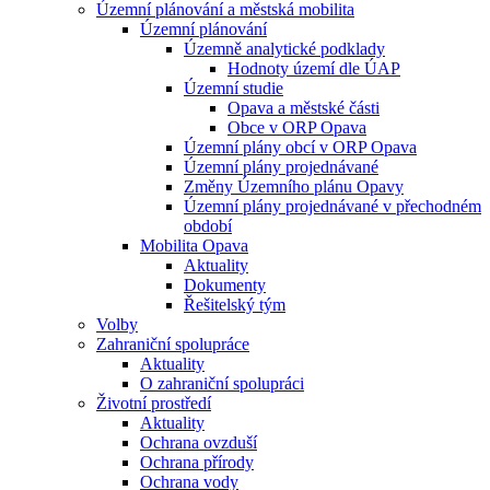
Územní plánování a městská mobilita
Územní plánování
Územně analytické podklady
Hodnoty území dle ÚAP
Územní studie
Opava a městské části
Obce v ORP Opava
Územní plány obcí v ORP Opava
Územní plány projednávané
Změny Územního plánu Opavy
Územní plány projednávané v přechodném
období
Mobilita Opava
Aktuality
Dokumenty
Řešitelský tým
Volby
Zahraniční spolupráce
Aktuality
O zahraniční spolupráci
Životní prostředí
Aktuality
Ochrana ovzduší
Ochrana přírody
Ochrana vody