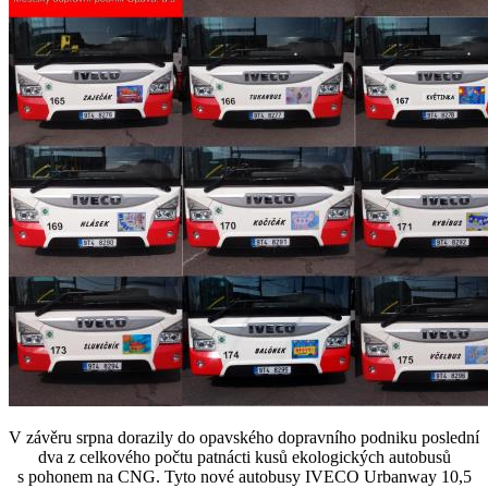
V závěru srpna dorazily do opavského dopravního podniku poslední
dva z celkového počtu patnácti kusů ekologických autobusů
s pohonem na CNG. Tyto nové autobusy IVECO Urbanway 10,5