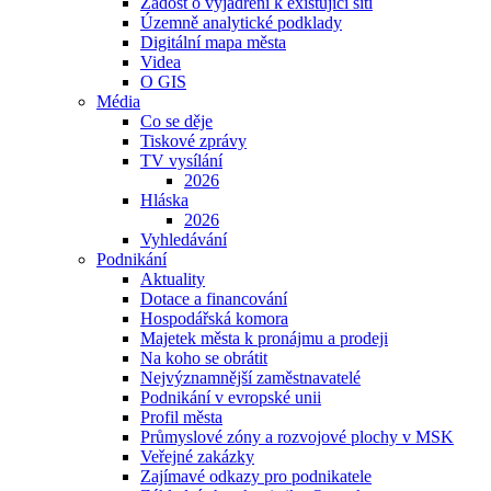
Žádost o vyjádření k existující síti
Územně analytické podklady
Digitální mapa města
Videa
O GIS
Média
Co se děje
Tiskové zprávy
TV vysílání
2026
Hláska
2026
Vyhledávání
Podnikání
Aktuality
Dotace a financování
Hospodářská komora
Majetek města k pronájmu a prodeji
Na koho se obrátit
Nejvýznamnější zaměstnavatelé
Podnikání v evropské unii
Profil města
Průmyslové zóny a rozvojové plochy v MSK
Veřejné zakázky
Zajímavé odkazy pro podnikatele