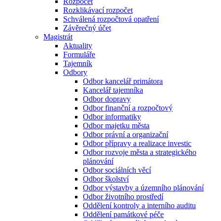
Rozpočet
Rozklikávací rozpočet
Schválená rozpočtová opatření
Závěrečný účet
Magistrát
Aktuality
Formuláře
Tajemník
Odbory
Odbor kancelář primátora
Kancelář tajemníka
Odbor dopravy
Odbor finanční a rozpočtový
Odbor informatiky
Odbor majetku města
Odbor právní a organizační
Odbor přípravy a realizace investic
Odbor rozvoje města a strategického
plánování
Odbor sociálních věcí
Odbor školství
Odbor výstavby a územního plánování
Odbor životního prostředí
Oddělení kontroly a interního auditu
Oddělení památkové péče