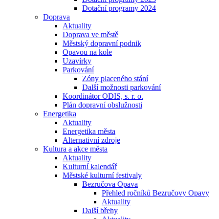
Dotační programy 2024
Doprava
Aktuality
Doprava ve městě
Městský dopravní podnik
Opavou na kole
Uzavírky
Parkování
Zóny placeného stání
Další možnosti parkování
Koordinátor ODIS, s. r. o.
Plán dopravní obslužnosti
Energetika
Aktuality
Energetika města
Alternativní zdroje
Kultura a akce města
Aktuality
Kulturní kalendář
Městské kulturní festivaly
Bezručova Opava
Přehled ročníků Bezručovy Opavy
Aktuality
Další břehy