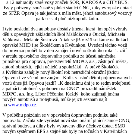
a 12 nahradily staré vozy značek SOR, KAROSA a CITYBUS.
Byly pořízeny, současně s plnící stanicí CNG, díky evropské dotaci
ze SFŽP. Opava je tak jedno z mála měst, jehož autobusový vozový
park se stal plně nízkopodlažním.
I tyto poslední dva autobusy dostaly jména, která jim opět vybraly
děti z opavských základních škol Mařádkova a Otická, Michaela
Vaňková a Melanie Šustrová. A tak se již v září setkáme na linkách
opavské MHD i se Školáčkem a Květinkou. Uvedení těchto vozů
do provozu proběhlo v den zahájení nového školního roku 1. září
v areálu opavského dopravního podniku za účasti náměstka
primátora pro dopravu, představitelů MDPO, a.s., zástupců města,
autorů obrázků, jejich učitelů a spolužáků. A právě Školáček
a Květinka zahájily nový školní rok netradiční okružní jízdou
Opavou i ve všemi pozvanými. Kolik vlastně dětmi pojmenovaných
vozů dnes již Opavou jezdí? „K dnešnímu dni je to sedm trolejbusů
a patnáct autobusů s pohonem na CNG“ prozradil náměstek
MDPO, a.s. Ing. Libor Pěčonka. Každý, koho zajímají jména
nových autobusů a trolejbusů, může jejich seznam najít
na
www.mdpo.cz
.
V průběhu prázdnin se v opavském dopravním podniku také
budovalo. Začala zde vyrůstat nová stacionární plnící stanice CNG,
správní budova a dílny byly vybaveny díky účelové dotaci SMO
novým systémem EPS a stejně tak byly na točnách v Kateřinkách