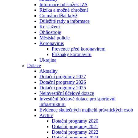
Informace od složek IZS
Rizika a možné ohrožení
Co mám dělat když
Důležité rady a informace
Ke stažení
Ohňostroje
Městská policie
Koronavirus
Prevence před koronavirem
Příznaky koronaviru
Ukrajina
Dotace
Aktuality
Dotační programy 2027
Dotační programy 2026
Dotační programy 2025
Neinvestiční účelové dotace
Investiční účelové dotace pro sportovní
infrastrukturu
Evidence skutečných majitelů právnických osob
Archiv
Dotační programy 2020
Dotační programy 2021
Dotační programy 2022
Dotační programy 2023