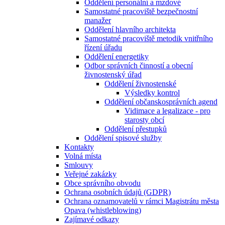
Oddělení personální a mzdové
Samostatné pracoviště bezpečnostní
manažer
Oddělení hlavního architekta
Samostatné pracoviště metodik vnitřního
řízení úřadu
Oddělení energetiky
Odbor správních činností a obecní
živnostenský úřad
Oddělení živnostenské
Výsledky kontrol
Oddělení občanskosprávních agend
Vidimace a legalizace - pro
starosty obcí
Oddělení přestupků
Oddělení spisové služby
Kontakty
Volná místa
Smlouvy
Veřejné zakázky
Obce správního obvodu
Ochrana osobních údajů (GDPR)
Ochrana oznamovatelů v rámci Magistrátu města
Opava (whistleblowing)
Zajímavé odkazy