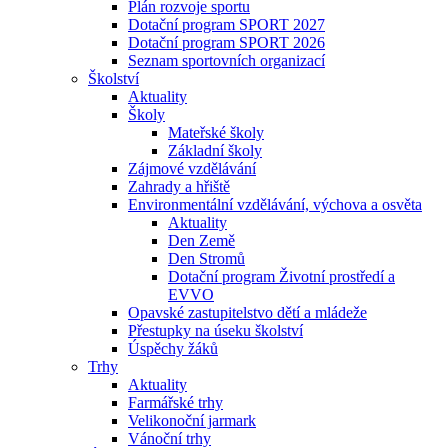
Plán rozvoje sportu
Dotační program SPORT 2027
Dotační program SPORT 2026
Seznam sportovních organizací
Školství
Aktuality
Školy
Mateřské školy
Základní školy
Zájmové vzdělávání
Zahrady a hřiště
Environmentální vzdělávání, výchova a osvěta
Aktuality
Den Země
Den Stromů
Dotační program Životní prostředí a
EVVO
Opavské zastupitelstvo dětí a mládeže
Přestupky na úseku školství
Úspěchy žáků
Trhy
Aktuality
Farmářské trhy
Velikonoční jarmark
Vánoční trhy