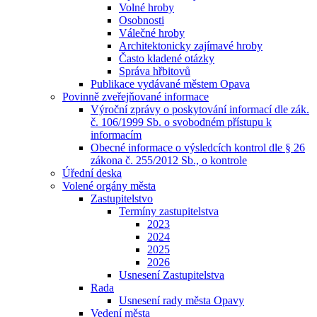
Volné hroby
Osobnosti
Válečné hroby
Architektonicky zajímavé hroby
Často kladené otázky
Správa hřbitovů
Publikace vydávané městem Opava
Povinně zveřejňované informace
Výroční zprávy o poskytování informací dle zák.
č. 106/1999 Sb. o svobodném přístupu k
informacím
Obecné informace o výsledcích kontrol dle § 26
zákona č. 255/2012 Sb., o kontrole
Úřední deska
Volené orgány města
Zastupitelstvo
Termíny zastupitelstva
2023
2024
2025
2026
Usnesení Zastupitelstva
Rada
Usnesení rady města Opavy
Vedení města