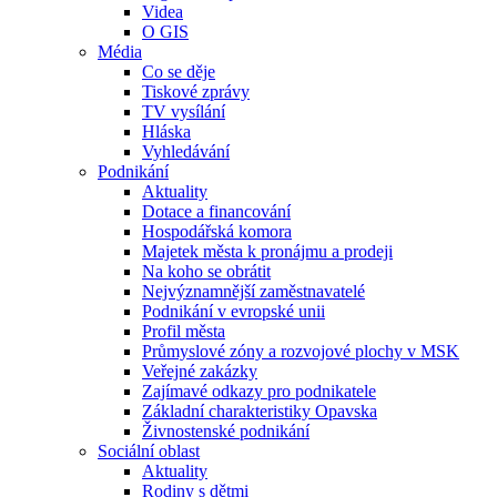
Videa
O GIS
Média
Co se děje
Tiskové zprávy
TV vysílání
Hláska
Vyhledávání
Podnikání
Aktuality
Dotace a financování
Hospodářská komora
Majetek města k pronájmu a prodeji
Na koho se obrátit
Nejvýznamnější zaměstnavatelé
Podnikání v evropské unii
Profil města
Průmyslové zóny a rozvojové plochy v MSK
Veřejné zakázky
Zajímavé odkazy pro podnikatele
Základní charakteristiky Opavska
Živnostenské podnikání
Sociální oblast
Aktuality
Rodiny s dětmi