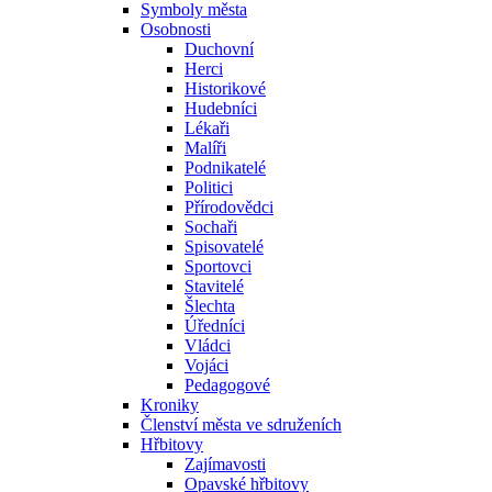
Symboly města
Osobnosti
Duchovní
Herci
Historikové
Hudebníci
Lékaři
Malíři
Podnikatelé
Politici
Přírodovědci
Sochaři
Spisovatelé
Sportovci
Stavitelé
Šlechta
Úředníci
Vládci
Vojáci
Pedagogové
Kroniky
Členství města ve sdruženích
Hřbitovy
Zajímavosti
Opavské hřbitovy