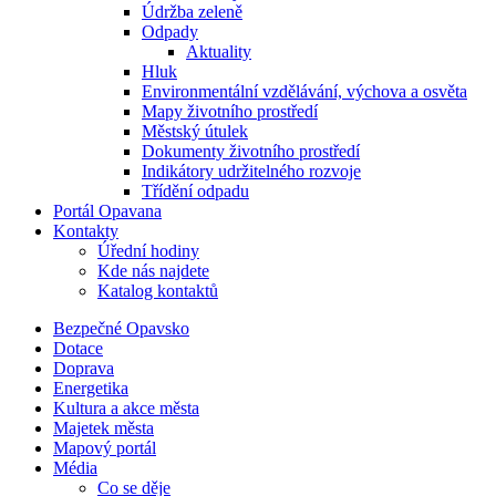
Údržba zeleně
Odpady
Aktuality
Hluk
Environmentální vzdělávání, výchova a osvěta
Mapy životního prostředí
Městský útulek
Dokumenty životního prostředí
Indikátory udržitelného rozvoje
Třídění odpadu
Portál Opavana
Kontakty
Úřední hodiny
Kde nás najdete
Katalog kontaktů
Bezpečné Opavsko
Dotace
Doprava
Energetika
Kultura a akce města
Majetek města
Mapový portál
Média
Co se děje